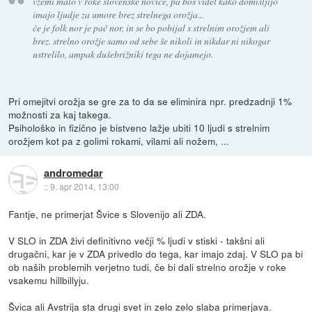
vzemi malo v roke slovenske novice, pa boš videl kako domišljijo
imajo ljudje za umore brez strelnega orožja...
če je folk nor je pač nor, in se bo pobijal s strelnim orožjem ali
brez. strelno orožje samo od sebe še nikoli in nikdar ni nikogar
ustrelilo, ampak dušebrižniki tega ne dojamejo.
Pri omejitvi orožja se gre za to da se eliminira npr. predzadnji 1%
možnosti za kaj takega.
Psihološko in fizično je bistveno lažje ubiti 10 ljudi s strelnim
orožjem kot pa z golimi rokami, vilami ali nožem, ...
andromedar
::
9. apr 2014, 13:00
Fantje, ne primerjat Švice s Slovenijo ali ZDA.
V SLO in ZDA živi definitivno večji % ljudi v stiski - takšni ali
drugačni, kar je v ZDA privedlo do tega, kar imajo zdaj. V SLO pa bi
ob naših problemih verjetno tudi, če bi dali strelno orožje v roke
vsakemu hillbillyju.
Švica ali Avstrija sta drugi svet in zelo zelo slaba primerjava.