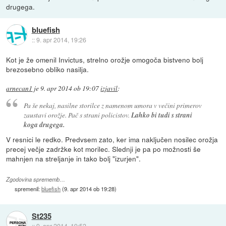
drugega.
bluefish
::
9. apr 2014, 19:26
Kot je že omenil Invictus, strelno orožje omogoča bistveno bolj
brezosebno obliko nasilja.
arnecan1
je
9. apr 2014 ob 19:07
izjavil
:
Pa še nekaj, nasilne storilce z namenom umora v večini primerov
zaustavi orožje. Pač s strani policistov.
Lahko bi tudi s strani
koga drugega.
V resnici le redko. Predvsem zato, ker ima naključen nosilec orožja
precej večje zadržke kot morilec. Slednji je pa po možnosti še
mahnjen na streljanje in tako bolj "izurjen".
Zgodovina sprememb…
spremenil:
bluefish
(
9. apr 2014 ob 19:28
)
St235
::
9. apr 2014, 19:52