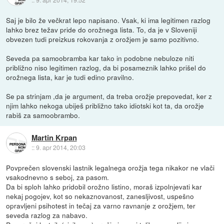
Saj je bilo že večkrat lepo napisano. Vsak, ki ima legitimen razlog
lahko brez težav pride do orožnega lista. To, da je v Sloveniji
obvezen tudi preizkus rokovanja z orožjem je samo pozitivno.
Seveda pa samoobramba kar tako in podobne nebuloze niti
približno niso legitimen razlog, da bi posameznik lahko prišel do
orožnega lista, kar je tudi edino pravilno.
Se pa strinjam ,da je argument, da treba orožje prepovedat, ker z
njim lahko nekoga ubiješ približno tako idiotski kot ta, da orožje
rabiš za samoobrambo.
Martin Krpan
::
9. apr 2014, 20:03
Povprečen slovenski lastnik legalnega orožja tega nikakor ne vlači
vsakodnevno s seboj, za pasom.
Da bi sploh lahko pridobil orožno listino, moraš izpolnjevati kar
nekaj pogojev, kot so nekaznovanost, zanesljivost, uspešno
opravljeni psihotest in tečaj za varno ravnanje z orožjem, ter
seveda razlog za nabavo.