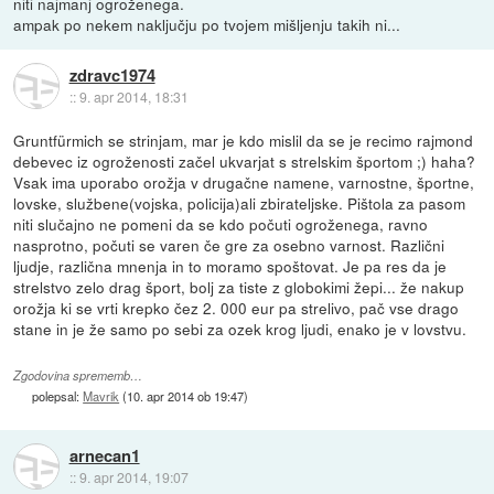
niti najmanj ogroženega.
ampak po nekem naključju po tvojem mišljenju takih ni...
zdravc1974
::
9. apr 2014, 18:31
Gruntfürmich se strinjam, mar je kdo mislil da se je recimo rajmond
debevec iz ogroženosti začel ukvarjat s strelskim športom ;) haha?
Vsak ima uporabo orožja v drugačne namene, varnostne, športne,
lovske, službene(vojska, policija)ali zbirateljske. Pištola za pasom
niti slučajno ne pomeni da se kdo počuti ogroženega, ravno
nasprotno, počuti se varen če gre za osebno varnost. Različni
ljudje, različna mnenja in to moramo spoštovat. Je pa res da je
strelstvo zelo drag šport, bolj za tiste z globokimi žepi... že nakup
orožja ki se vrti krepko čez 2. 000 eur pa strelivo, pač vse drago
stane in je že samo po sebi za ozek krog ljudi, enako je v lovstvu.
Zgodovina sprememb…
polepsal:
Mavrik
(
10. apr 2014 ob 19:47
)
arnecan1
::
9. apr 2014, 19:07