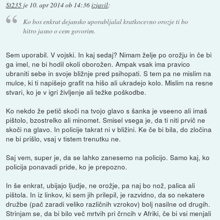
St235
je
10. apr 2014 ob 14:36
izjavil
:
Ko bos enkrat dejansko uporabljalal kratkocevno orozje ti bo
hitro jasno o cem govorim.
Sem uporabil. V vojski. In kaj sedaj? Nimam želje po orožju in če bi
ga imel, ne bi hodil okoli oborožen. Ampak vsak ima pravico
ubraniti sebe in svoje bližnje pred psihopati. S tem pa ne mislim na
mulce, ki ti napišejo grafit na hišo ali ukradejo kolo. Mislim na resne
stvari, ko je v igri življenje ali težke poškodbe.
Ko nekdo že petič skoči na tvojo glavo s šanka je vseeno ali imaš
pištolo, bzostrelko ali minomet. Smisel vsega je, da ti niti prvič ne
skoči na glavo. In policije takrat ni v bližini. Ke če bi bila, do zločina
ne bi prišlo, vsaj v tistem trenutku ne.
Saj vem, super je, da se lahko zanesemo na policijo. Samo kaj, ko
policija ponavadi pride, ko je prepozno.
In še enkrat, ubijajo ljudje, ne orožje, pa naj bo nož, palica ali
pištola. In iz linkov, ki sem jih prilepil, je razvidno, da so nekatere
družbe (pač zaradi veliko različnih vzrokov) bolj nasilne od drugih.
Strinjam se, da bi bilo več mrtvih pri črncih v Afriki, če bi vsi menjali