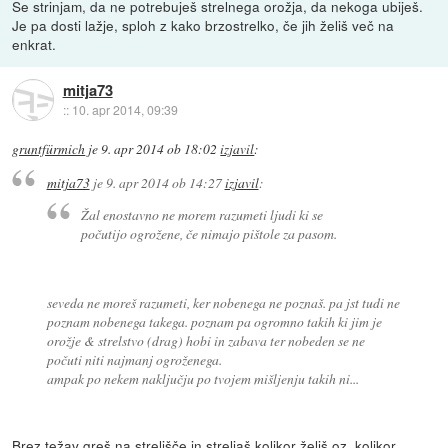
Se strinjam, da ne potrebuješ strelnega orožja, da nekoga ubiješ.
Je pa dosti lažje, sploh z kako brzostrelko, če jih želiš več na
enkrat.
mitja73
::
10. apr 2014, 09:39
gruntfürmich
je
9. apr 2014 ob 18:02
izjavil
:
mitja73
je
9. apr 2014 ob 14:27
izjavil
:
Žal enostavno ne morem razumeti ljudi ki se
počutijo ogrožene, če nimajo pištole za pasom.
seveda ne moreš razumeti, ker nobenega ne poznaš. pa jst tudi ne
poznam nobenega takega. poznam pa ogromno takih ki jim je
orožje & strelstvo (drag) hobi in zabava ter nobeden se ne
počuti niti najmanj ogroženega.
ampak po nekem naključju po tvojem mišljenju takih ni...
Brez težav greš na strelišče in streljaš kolikor želiš oz. kolikor