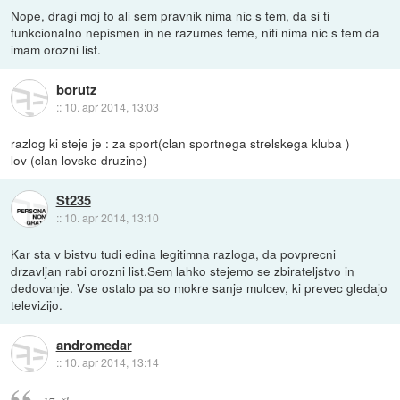
Nope, dragi moj to ali sem pravnik nima nic s tem, da si ti
funkcionalno nepismen in ne razumes teme, niti nima nic s tem da
imam orozni list.
borutz
::
10. apr 2014, 13:03
razlog ki steje je : za sport(clan sportnega strelskega kluba )
lov (clan lovske druzine)
St235
::
10. apr 2014, 13:10
Kar sta v bistvu tudi edina legitimna razloga, da povprecni
drzavljan rabi orozni list.Sem lahko stejemo se zbirateljstvo in
dedovanje. Vse ostalo pa so mokre sanje mulcev, ki prevec gledajo
televizijo.
andromedar
::
10. apr 2014, 13:14