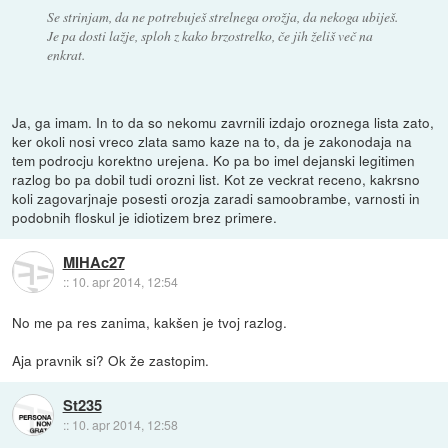
Se strinjam, da ne potrebuješ strelnega orožja, da nekoga ubiješ.
Je pa dosti lažje, sploh z kako brzostrelko, če jih želiš več na
enkrat.
Ja, ga imam. In to da so nekomu zavrnili izdajo oroznega lista zato,
ker okoli nosi vreco zlata samo kaze na to, da je zakonodaja na
tem podrocju korektno urejena. Ko pa bo imel dejanski legitimen
razlog bo pa dobil tudi orozni list. Kot ze veckrat receno, kakrsno
koli zagovarjnaje posesti orozja zaradi samoobrambe, varnosti in
podobnih floskul je idiotizem brez primere.
MIHAc27
::
10. apr 2014, 12:54
No me pa res zanima, kakšen je tvoj razlog.
Aja pravnik si? Ok že zastopim.
St235
::
10. apr 2014, 12:58