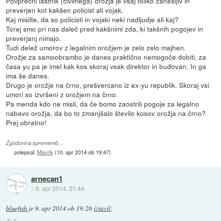
Povprečni lastnik (civilnega) orožja je vsaj toliko zanesljiv in
preverjen kot kakšen policist ali vojak.
Kaj mislite, da so policisti in vojaki neki nadljudje ali kaj?
Torej smo pri nas daleč pred kakšnimi zda, ki takšnih pogojev in
preverjanj nimajo.
Tudi delež umorov z legalnim orožjem je zelo zelo majhen.
Orožje za samoobrambo je danes praktično nemogoče dobiti, za
časa yu pa je imel kak kos skoraj vsak direktor in buđovan. In ga
ima še danes.
Drugo je orožje na črno, prešvercano iz ex-yu republik. Skoraj vsi
umori so izvršeni z orožjem na črno.
Pa menda kdo ne misli, da če bomo zaostrili pogoje za legalno
nabavo orožja, da bo to zmanjšalo število kosov orožja na črno?
Prej obratno!
Zgodovina sprememb…
polepsal:
Mavrik
(
10. apr 2014 ob 19:47
)
arnecan1
::
9. apr 2014, 21:44
bluefish
je
9. apr 2014 ob 19:26
izjavil
: