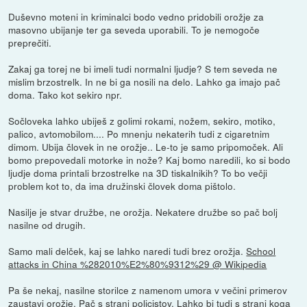
Duševno moteni in kriminalci bodo vedno pridobili orožje za
masovno ubijanje ter ga seveda uporabili. To je nemogoče
preprečiti.
Zakaj ga torej ne bi imeli tudi normalni ljudje? S tem seveda ne
mislim brzostrelk. In ne bi ga nosili na delo. Lahko ga imajo pač
doma. Tako kot sekiro npr.
Sočloveka lahko ubiješ z golimi rokami, nožem, sekiro, motiko,
palico, avtomobilom.... Po mnenju nekaterih tudi z cigaretnim
dimom. Ubija človek in ne orožje.. Le-to je samo pripomoček. Ali
bomo prepovedali motorke in nože? Kaj bomo naredili, ko si bodo
ljudje doma printali brzostrelke na 3D tiskalnikih? To bo večji
problem kot to, da ima družinski človek doma pištolo.
Nasilje je stvar družbe, ne orožja. Nekatere družbe so pač bolj
nasilne od drugih.
Samo mali delček, kaj se lahko naredi tudi brez orožja.
School
attacks in China %282010%E2%80%9312%29 @ Wikipedia
Pa še nekaj, nasilne storilce z namenom umora v večini primerov
zaustavi orožje. Pač s strani policistov. Lahko bi tudi s strani koga