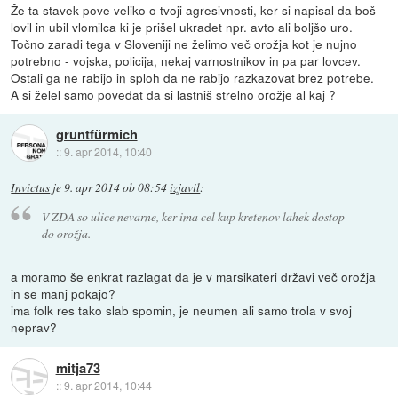
Že ta stavek pove veliko o tvoji agresivnosti, ker si napisal da boš
lovil in ubil vlomilca ki je prišel ukradet npr. avto ali boljšo uro.
Točno zaradi tega v Sloveniji ne želimo več orožja kot je nujno
potrebno - vojska, policija, nekaj varnostnikov in pa par lovcev.
Ostali ga ne rabijo in sploh da ne rabijo razkazovat brez potrebe.
A si želel samo povedat da si lastniš strelno orožje al kaj ?
gruntfürmich
::
9. apr 2014, 10:40
Invictus
je
9. apr 2014 ob 08:54
izjavil
:
V ZDA so ulice nevarne, ker ima cel kup kretenov lahek dostop
do orožja.
a moramo še enkrat razlagat da je v marsikateri državi več orožja
in se manj pokajo?
ima folk res tako slab spomin, je neumen ali samo trola v svoj
neprav?
mitja73
::
9. apr 2014, 10:44