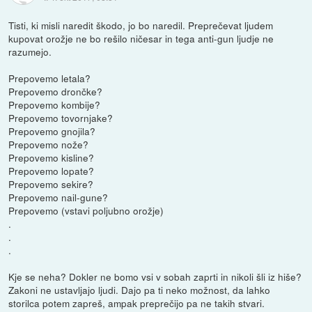
Tisti, ki misli naredit škodo, jo bo naredil. Preprečevat ljudem
kupovat orožje ne bo rešilo ničesar in tega anti-gun ljudje ne
razumejo.
Prepovemo letala?
Prepovemo drončke?
Prepovemo kombije?
Prepovemo tovornjake?
Prepovemo gnojila?
Prepovemo nože?
Prepovemo kisline?
Prepovemo lopate?
Prepovemo sekire?
Prepovemo nail-gune?
Prepovemo (vstavi poljubno orožje)
.
.
.
Kje se neha? Dokler ne bomo vsi v sobah zaprti in nikoli šli iz hiše?
Zakoni ne ustavljajo ljudi. Dajo pa ti neko možnost, da lahko
storilca potem zapreš, ampak preprečijo pa ne takih stvari.