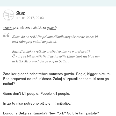
Grey
::
4. okt 2017, 09:03
s1m0n
je
4. okt 2017 ob 08:56
izjavil
:
Kako, da ne reši? No pri američanih mogoče res ne, ker se bi
med sabo prej pobili ampak ok.
Razloži zakaj ne reši, ko orožja legalno ne moreš kupit?
Črn trg bi bil za 90% ljudi nedosegljiv (finančno) saj bi se npr.
ta H&K MP5 prodajal za po par $10k....
Zato ker gledaš zobotrebce namesto gozda. Poglej bigger picture.
Ena prepoved ne reši ničesar. Zakaj si izpustil seznam, ki sem ga
naštel?
Guns don't kill people. People kill people.
In za to niso potrebne pištole niti mitraljezi.
London? Belgija? Kanada? New York? So bile tam pištole?