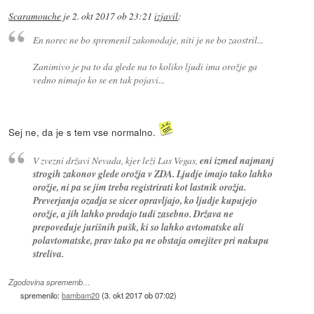
Scaramouche
je
2. okt 2017 ob 23:21
izjavil
:
En norec ne bo spremenil zakonodaje, niti je ne bo zaostril...
Zanimivo je pa to da glede na to koliko ljudi ima orožje ga
vedno nimajo ko se en tak pojavi...
Sej ne, da je s tem vse normalno.
V zvezni državi Nevada, kjer leži Las Vegas,
eni izmed najmanj
strogih zakonov glede orožja v ZDA. Ljudje imajo tako lahko
orožje, ni pa se jim treba registrirati kot lastnik orožja.
Preverjanja ozadja se sicer opravljajo, ko ljudje kupujejo
orožje, a jih lahko prodajo tudi zasebno. Država ne
prepoveduje jurišnih pušk, ki so lahko avtomatske ali
polavtomatske, prav tako pa ne obstaja omejitev pri nakupu
streliva.
Zgodovina sprememb…
spremenilo:
bambam20
(
3. okt 2017 ob 07:02
)