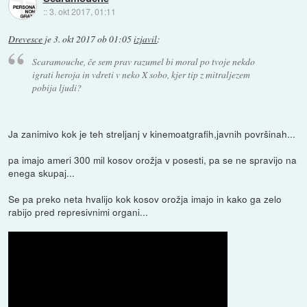
::
3. okt 2017, 01:11
Drevesce
je
3. okt 2017 ob 01:05
izjavil
:
Scaramouche, če sem prav razumel bi moral po tvoje nekdo
igrati heroja in vdreti v neko X sobo, kjer tip z mitraljezem
pobija ljudi?
Ja zanimivo kok je teh streljanj v kinemoatgrafih,javnih površinah...
pa imajo ameri 300 mil kosov orožja v posesti, pa se ne spravijo na
enega skupaj...
Se pa preko neta hvalijo kok kosov orožja imajo in kako ga zelo
rabijo pred represivnimi organi...