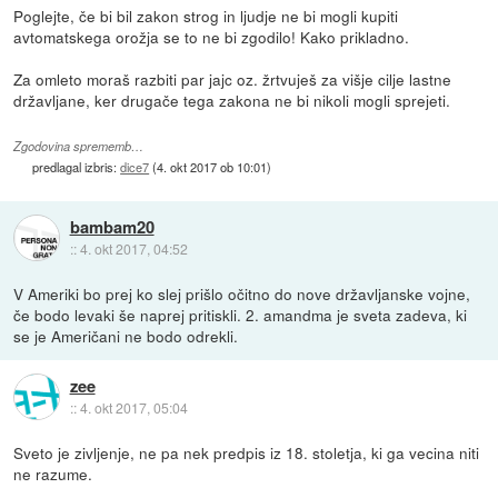
Poglejte, če bi bil zakon strog in ljudje ne bi mogli kupiti
avtomatskega orožja se to ne bi zgodilo! Kako prikladno.
Za omleto moraš razbiti par jajc oz. žrtvuješ za višje cilje lastne
državljane, ker drugače tega zakona ne bi nikoli mogli sprejeti.
Zgodovina sprememb…
predlagal izbris:
dice7
(
4. okt 2017 ob 10:01
)
bambam20
::
4. okt 2017, 04:52
V Ameriki bo prej ko slej prišlo očitno do nove državljanske vojne,
če bodo levaki še naprej pritiskli. 2. amandma je sveta zadeva, ki
se je Američani ne bodo odrekli.
zee
::
4. okt 2017, 05:04
Sveto je zivljenje, ne pa nek predpis iz 18. stoletja, ki ga vecina niti
ne razume.