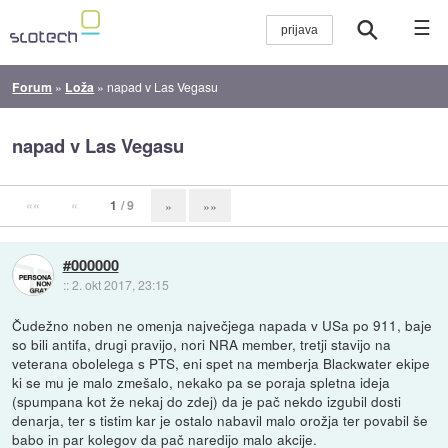
☰
Forum
»
Loža
»
napad v Las Vegasu
napad v Las Vegasu
««
«
1
/ 9
»
»»
#000000
::
2. okt 2017, 23:15
Čudežno noben ne omenja največjega napada v USa po 911, baje
so bili antifa, drugi pravijo, nori NRA member, tretji stavijo na
veterana obolelega s PTS, eni spet na memberja Blackwater ekipe
ki se mu je malo zmešalo, nekako pa se poraja spletna ideja
(spumpana kot že nekaj do zdej) da je pač nekdo izgubil dosti
denarja, ter s tistim kar je ostalo nabavil malo orožja ter povabil še
babo in par kolegov da pač naredijo malo akcije.