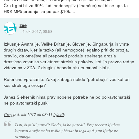
Črn trg bi bil za 90% ljudi nedosegljiv (finančno) saj bi se npr. ta
H&K MP5 prodajal za po par $10k....
zee
::
4. okt 2017, 08:58
Izkusnje Avstralije, Velike Britanije, Slovenije, Singapurja in vrste
drugih drzav, kjer je tezko (ali nemogoce) legalno priti do orozja,
pravijo, da omejitve ali prepoved prodaje strelnega orozja
drasticno zmanjsa verjetnost strelskih pokolov, kot jih prevec redno
videvamo v ZDA. Z drugimi besedami: neumnosti klatis.
Retoricno vprasanje: Zakaj zaboga nekdo "potrebuje" vec kot en
kos strelnega orozja?
Janez Slehernik nima prav nobene potrebe ne po pol-avtomatski
ne po avtomatski puski.
Grey
je
4. okt 2017 ob 08:51
izjavil
:
Tisti, ki misli naredit škodo, jo bo naredil. Preprečevat ljudem
kupovat orožje ne bo rešilo ničesar in tega anti-gun ljudje ne
razumejo.