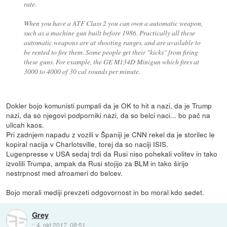
rate.
When you have a ATF Class 2 you can own a automatic weapon,
such as a machine gun built before 1986. Practically all these
automatic weapons are at shooting ranges, and are available to
be rented to fire them. Some people get their "kicks" from firing
these guns. For example, the GE M134D Minigun which fires at
3000 to 4000 of 30 cal rounds per minute.
Dokler bojo komunisti pumpali da je OK to hit a nazi, da je Trump
nazi, da so njegovi podporniki nazi, da so belci naci... bo pač na
ulicah kaos.
Pri zadnjem napadu z vozili v Španiji je CNN rekel da je storilec le
kopiral nacija v Charlotsville, torej da so naciji ISIS.
Lugenpresse v USA sedaj trdi da Rusi niso pohekali volitev in tako
izvolili Trumpa, ampak da Rusi stojijo za BLM in tako širijo
nestrpnost med afroameri do belcev.
Bojo morali mediji prevzeti odgovornost in bo moral kdo sedet.
Grey
::
4. okt 2017, 08:51