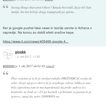
Seeing things that aren't there? Kmalu boš trdil, da je bil član
Antife, tko kot kričijo drugi trumptardi po spletu...
Ker je google pushal fake news in teorije zarote iz 4chana v
ospredje. Na koncu so dobili efekt snežne kepe.
https://www.rt.com/news/405466-google-4...
ginekk
::
3. okt 2017, 11:35
#000000
je
3. okt 2017 ob 01:03
izjavil
:
Plus verjetno je ta ki je streljal nekako PREŠVERCAl orožje do
sobe, iščejo njegovo dečvo ki je azijskega videza, lahko je ona
bila zaposlena tam in mu napedenala da pride zadeva čez
kontrolo, ne hodi se v LV po kazinih s pištolami za pasom to je
gotovo, zunaj da, notri 1000000% ne.