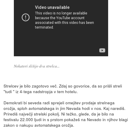
Nekateri slišijo dva strelca...
Strelcev je bilo zagotovo več. Zdaj so govorice, da so prišli streli
"tudi " iz 4-tega nadstropja v tem hotelu.
Demokrati bi seveda radi sprejeli omejitev prodaje strelnega
orožja, sploh avtomatskega in jim Nevada hodi v nos. Kaj narediš.
Prirediš največji strelski pokolj. Ni težko, glede, da je bilo na
festivalu 22.000 ljudi in s prstom pokažeš na Nevado in njihov blagi
zakon o nakupu avtomatskega orožja.