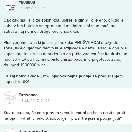
#000000
::
3. okt 2017, 01:03
Čak čak mal, si ti že sploh kdaj ustrelil s čim ? To je eno, drugo je
sobe v teh hoteloh so ogromne, tudi dobro izolirane, pač ena
zabava naj ne moti druge keš je ipak keš.
Plus verjetno je ta ki je streljal nekako PREŠVERCAl orožje do
sobe, iščejo njegovo dečvo ki je azijskega videza, lahko je ona bila
zaposlena tam in mu napedenala da pride zadeva čez kontrolo, ne
hodi se v LV po kazinih s pištolami za pasom to je gotovo, zunaj
da, notri 1000000% ne.
Pa sej bomo zvedeli, btw, njegova bejba je baje že pred sranjem
zapustila USA
Drevesce
::
3. okt 2017, 01:05
Scaramouche, če sem prav razumel bi moral po tvoje nekdo igrati
heroja in vdreti v neko X sobo, kjer tip z mitraljezem pobija ljudi?
Scaramouche