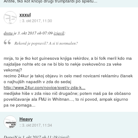
Antife, tko kot kričijo drugi trumptardi po spletu...
xxxul
::
3. okt 2017, 11:30
dreta
je
3. okt 2017 ob 07:09
izjavil
:
Rekord je popravil? A si ti normalen?
mnja, to je tko kot guinesova knjiga rekirdov, a bi folk meril kdo ma
najdaljse nohte etc ce ne bi blo to nekje ovekovečno za veke
vekomaj?
recimo 24kur je takoj objavu in celo med novicami reklamiru članek
o najhujših napadih v zda do sedaj
http://www.24ur.com/novice/svet/v-zda-k...
medijske hiše v zda niso nič drugačne; potem maš pa še občasno
poveličavanje ala FMJ in Whitman..., to ni povod, ampak sigurno
pa ne pomaga...
Heavy
::
3. okt 2017, 11:34
DarwiN
je
3. okt 2017 ob 11:19
izjavil
: