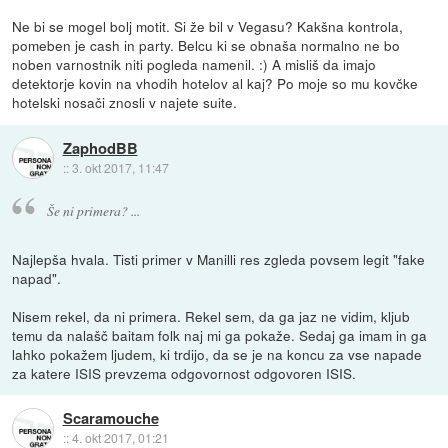
Ne bi se mogel bolj motit. Si že bil v Vegasu? Kakšna kontrola,
pomeben je cash in party. Belcu ki se obnaša normalno ne bo
noben varnostnik niti pogleda namenil. :) A misliš da imajo
detektorje kovin na vhodih hotelov al kaj? Po moje so mu kovčke
hotelski nosači znosli v najete suite.
ZaphodBB
::
3. okt 2017, 11:47
Še ni primera? ...
Najlepša hvala. Tisti primer v Manilli res zgleda povsem legit "fake
napad".
Nisem rekel, da ni primera. Rekel sem, da ga jaz ne vidim, kljub
temu da nalašč baitam folk naj mi ga pokaže. Sedaj ga imam in ga
lahko pokažem ljudem, ki trdijo, da se je na koncu za vse napade
za katere ISIS prevzema odgovornost odgovoren ISIS.
Scaramouche
::
4. okt 2017, 01:21