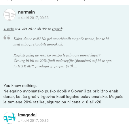
nurmaln
::
4. okt 2017, 09:33
s1m0n
je
4. okt 2017 ob 08:56
izjavil
:
Kako, da ne reši? No pri američanih mogoče res ne, ker se bi
med sabo prej pobili ampak ok.
Razloži zakaj ne reši, ko orožja legalno ne moreš kupit?
Črn trg bi bil za 90% ljudi nedosegljiv (finančno) saj bi se npr.
ta H&K MP5 prodajal za po par $10k....
You know nothing.
Nelegalno avtomatsko puško dobiš v Sloveniji za približno enak
denar, kot če greš v trgovino kupit legalno polavtomatsko. Mogoče
je tam ene 20% razlike, sigurno pa ni cena x10 ali x20.
imagodei
::
4. okt 2017, 09:35