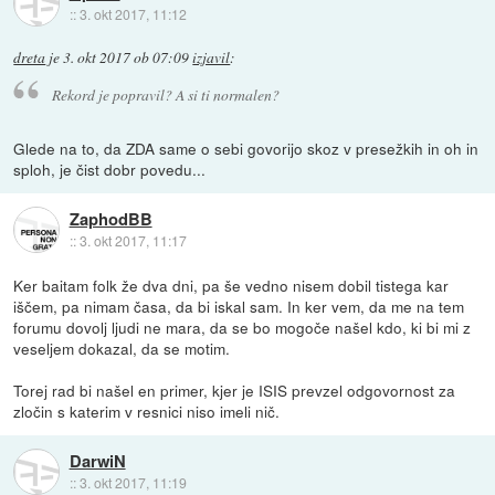
::
3. okt 2017, 11:12
dreta
je
3. okt 2017 ob 07:09
izjavil
:
Rekord je popravil? A si ti normalen?
Glede na to, da ZDA same o sebi govorijo skoz v presežkih in oh in
sploh, je čist dobr povedu...
ZaphodBB
::
3. okt 2017, 11:17
Ker baitam folk že dva dni, pa še vedno nisem dobil tistega kar
iščem, pa nimam časa, da bi iskal sam. In ker vem, da me na tem
forumu dovolj ljudi ne mara, da se bo mogoče našel kdo, ki bi mi z
veseljem dokazal, da se motim.
Torej rad bi našel en primer, kjer je ISIS prevzel odgovornost za
zločin s katerim v resnici niso imeli nič.
DarwiN
::
3. okt 2017, 11:19