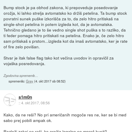
Bump stock je pa obhod zakona, ki prepoveduje posedovanje
orožja, ki lahko strelja avtomatsko ko držiš petelina. Ta bump stock
povratni sunek puške izkorišča za to, da zelo hitro pritiskaš na
single-shot petelina in potem izgleda kot, da je avtomatska.
Tehnično gledano je to še vedno single shot puška s to razliko, da
ti feder pomaga hitro pritiskati na petelina. Enako je, če zelo hitro
sam pritiskaš s prstom...izgleda kot da imaš avtomatsko, ker je rate
of fire zelo povišan.
Stvar je itak false flag tako kot večina uvodov in opravičil za
vojaška posredovanja.
Zgodovina sprememb…
spremenilo:
Grey
(
4. okt 2017 ob 08:52
)
s1m0n
::
4. okt 2017, 08:56
Kako, da ne reši? No pri američanih mogoče res ne, ker se bi med
sabo prej pobili ampak ok.
Razloži zakaj ne reši, ko orožja legalno ne moreš kupit?