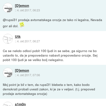
[D]emon
::
4. okt 2017, 06:23
@rupsi31 prodaja avtomatskega orozja ze tako ni legalna, Nevada
gor ali dol.
Utk
::
4. okt 2017, 06:27
Ce se nekdo odloci pobit 100 ljudi in se sebe, ga sigurno ne bo
ustavilo to, da je prepovedano nabavit prepovedano orozje. Sej
pobit 100 ljudi je se veliko bolj nelegalno.
[D]emon
::
4. okt 2017, 07:06
Moj point je bil v tem, da rupsi31 blebeta o tem, kako bodo
demokrati probali uvesti zakon, ki je ze v veljavi. (t.j. prepoved
prodaje avtomatskega orozja)
s1m0n