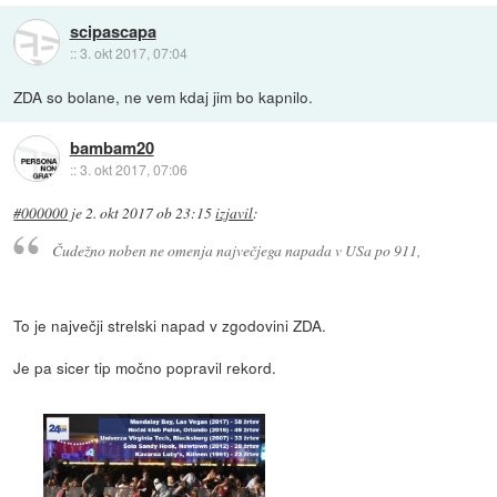
scipascapa
::
3. okt 2017, 07:04
ZDA so bolane, ne vem kdaj jim bo kapnilo.
bambam20
::
3. okt 2017, 07:06
#000000
je
2. okt 2017 ob 23:15
izjavil
:
Čudežno noben ne omenja največjega napada v USa po 911,
To je največji strelski napad v zgodovini ZDA.
Je pa sicer tip močno popravil rekord.