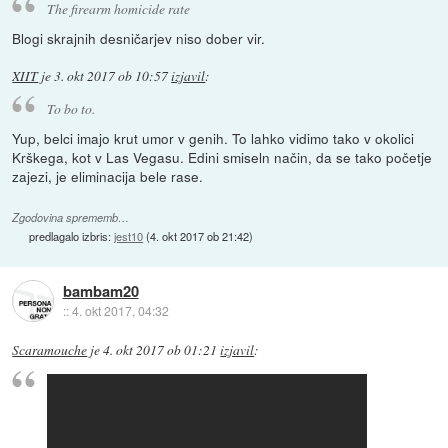
The firearm homicide rate
Blogi skrajnih desničarjev niso dober vir.
XIIT
je
3. okt 2017 ob 10:57
izjavil
:
To bo to.
Yup, belci imajo krut umor v genih. To lahko vidimo tako v okolici
Krškega, kot v Las Vegasu. Edini smiseln način, da se tako početje
zajezi, je eliminacija bele rase.
Zgodovina sprememb…
predlagalo izbris:
jest10
(
4. okt 2017 ob 21:42
)
bambam20
::
4. okt 2017, 04:32
Scaramouche
je
4. okt 2017 ob 01:21
izjavil
: