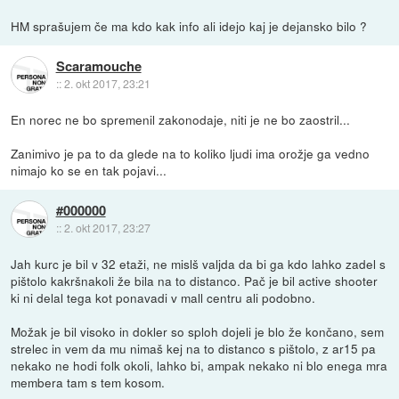
HM sprašujem če ma kdo kak info ali idejo kaj je dejansko bilo ?
Scaramouche
::
2. okt 2017, 23:21
En norec ne bo spremenil zakonodaje, niti je ne bo zaostril...
Zanimivo je pa to da glede na to koliko ljudi ima orožje ga vedno
nimajo ko se en tak pojavi...
#000000
::
2. okt 2017, 23:27
Jah kurc je bil v 32 etaži, ne mislš valjda da bi ga kdo lahko zadel s
pištolo kakršnakoli že bila na to distanco. Pač je bil active shooter
ki ni delal tega kot ponavadi v mall centru ali podobno.
Možak je bil visoko in dokler so sploh dojeli je blo že končano, sem
strelec in vem da mu nimaš kej na to distanco s pištolo, z ar15 pa
nekako ne hodi folk okoli, lahko bi, ampak nekako ni blo enega mra
membera tam s tem kosom.