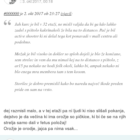
::
3. okt 2017, 00:18
#000000
je
2. okt 2017 ob 23:27
izjavil
:
Jah kurc je bil v 32 etaži, ne mislš valjda da bi ga kdo lahko
zadel s pištolo kakršnakoli že bila na to distanco. Pač je bil
active shooter ki ni delal tega kot ponavadi v mall centru ali
podobno.
Možak je bil visoko in dokler so sploh dojeli je blo že končano,
sem strelec in vem da mu nimaš kej na to distanco s pištolo, z
ar15 pa nekako ne hodi folk okoli, lahko bi, ampak nekako ni
blo enega mra membera tam s tem kosom.
Storilec je dobro premislil kako bo naredu največ škode preden
pride on sam na vrsto.
dej razmisli malo, a v tej etaži pa ni ljudi ki niso slišali pokanja,
dejstvo je da večina ki ima orožje so pičkice, ki bi če se na njih
strelja samo dali v fetus položaj!
Orožje je orodje, jajca pa nima vsak...