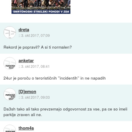
dreta
::
3. okt 2017, 07:09
Rekord je popravil? A si ti normalen?
anketar
::
3. okt 2017, 08:41
24ur je poroču o terorističnih ''incidentih'' in ne napadih
[D]emon
::
3. okt 2017, 09:03
Da3sh tako ali tako prevzemajo odgovornost za vse, pa ce so imeli
parklje zraven ali ne.
thom4s