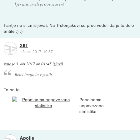
kjer niso imeli prstov zraven!
Fantje ne si zmišljevat. Na Trstenjakovi so prec vedeli da je to delo
antife :) :)
XIIT
::
3. okt 2017, 10:57
jype
je
3. okt 2017 ob 01:45
izjavil
:
Belci imajo to v genih.
To bo to.
Popolnoma
nepovezana
statistika
Apofis