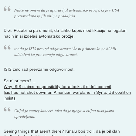
Nihče ne omeni da je uporabljal avtomatsko orožje, ki je v USA
prepovedano in jih niti ne prodajajo
Drži. Pozabil si pa omenit, da lahko kupiš modifikacijo na legalen
način in si izdelaš avtomatsko orožje.
ter da je ISIS prevzel odgovornost (Še ni primera ko ne bi bili
udeleženi ko prevzamejo odgovornost.
ISIS zelo rad prevzame odgovornost.
Še ni primera? ...
Why ISIS claims responsibility for attacks it didn't commit
Isis has not shot down an American warplane in Syria, US coalition
insists
Ciljal je cuntry koncert, tako da je njegova ciljna rasa jasno
opredeljena.
Seeing things that aren't there? Kmalu boš trdil, da je bil član