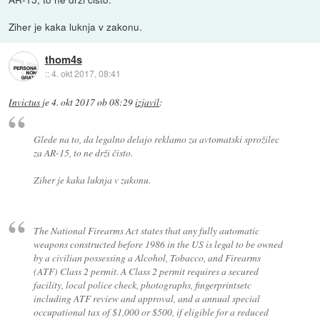
Ziher je kaka luknja v zakonu.
thom4s
::
4. okt 2017, 08:41
Invictus
je
4. okt 2017 ob 08:29
izjavil
:
Glede na to, da legalno delajo reklamo za avtomatski sprožilec
za AR-15, to ne drži čisto.
Ziher je kaka luknja v zakonu.
The National Firearms Act states that any fully automatic
weapons constructed before 1986 in the US is legal to be owned
by a civilian possessing a Alcohol, Tobacco, and Firearms
(ATF) Class 2 permit. A Class 2 permit requires a secured
facility, local police check, photographs, fingerprintsetc
including ATF review and approval, and a annual special
occupational tax of $1,000 or $500, if eligible for a reduced