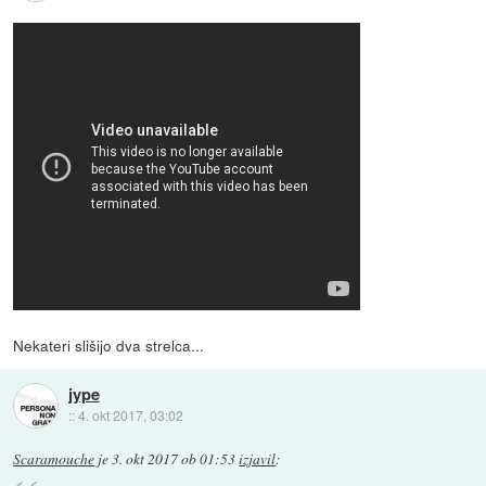
Nekateri slišijo dva strelca...
jype
::
4. okt 2017, 03:02
Scaramouche
je
3. okt 2017 ob 01:53
izjavil
: