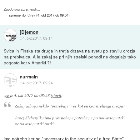
Zgodovina sprememb…
spremenilo:
Grey
(
4. okt 2017 ob 09:04
)
[D]emon
::
4. okt 2017, 09:14
Svica in Finska sta druga in tretja drzava na svetu po stevilu orozja
na prebivalca. A le zakaj se pri njih strelski pohodi ne dogajajo tako
pogosto kot v Ameriki ?!
nurmaln
::
4. okt 2017, 09:24
zee
je
4. okt 2017 ob 08:58
izjavil
:
Zakaj zaboga nekdo "potrebuje" vec kot en kos strelnega orozja?
Janez Slehernik nima prav nobene potrebe ne po pol-avtomatski
ne po avtomatski puski.
ima potrebo ker so "necessary to the security of a free State"