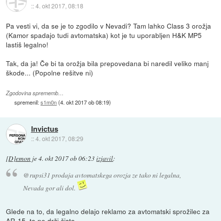
::
4. okt 2017, 08:18
Pa vesti vi, da se je to zgodilo v Nevadi? Tam lahko Class 3 orožja
(Kamor spadajo tudi avtomatska) kot je tu uporabljen H&K MP5
lastiš legalno!
Tak, da ja! Če bi ta orožja bila prepovedana bi naredil veliko manj
škode... (Popolne rešitve ni)
Zgodovina sprememb…
spremenil:
s1m0n
(
4. okt 2017 ob 08:19
)
Invictus
::
4. okt 2017, 08:29
[D]emon
je
4. okt 2017 ob 06:23
izjavil
:
@rupsi31 prodaja avtomatskega orozja ze tako ni legalna,
Nevada gor ali dol.
Glede na to, da legalno delajo reklamo za avtomatski sprožilec za
AR-15, to ne drži čisto.