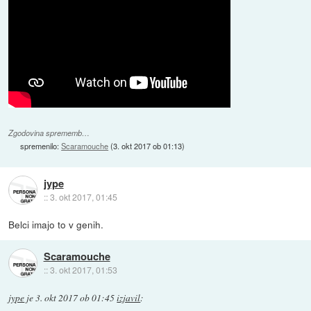
Zgodovina sprememb…
spremenilo:
Scaramouche
(
3. okt 2017 ob 01:13
)
jype
::
3. okt 2017, 01:45
Belci imajo to v genih.
Scaramouche
::
3. okt 2017, 01:53
jype
je
3. okt 2017 ob 01:45
izjavil
: