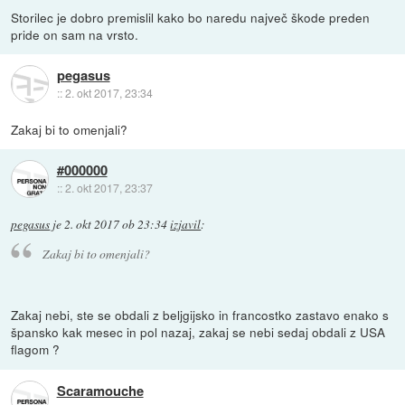
Storilec je dobro premislil kako bo naredu največ škode preden
pride on sam na vrsto.
pegasus
::
2. okt 2017, 23:34
Zakaj bi to omenjali?
#000000
::
2. okt 2017, 23:37
pegasus
je
2. okt 2017 ob 23:34
izjavil
:
Zakaj bi to omenjali?
Zakaj nebi, ste se obdali z beljgijsko in francostko zastavo enako s
špansko kak mesec in pol nazaj, zakaj se nebi sedaj obdali z USA
flagom ?
Scaramouche