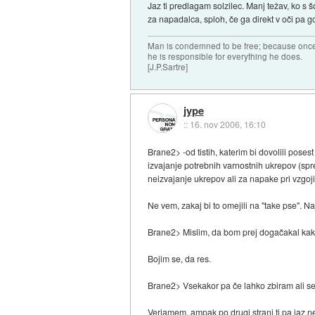
Jaz ti predlagam solzilec. Manj težav, ko s
za napadalca, sploh, če ga direkt v oči pa g
Man is condemned to be free; because once 
he is responsible for everything he does.
[J.P.Sartre]
jype
::
16. nov 2006, 16:10
Brane2> -od tistih, katerim bi dovolili poses
izvajanje potrebnih varnostnih ukrepov (sp
neizvajanje ukrepov ali za napake pri vzgoji
Ne vem, zakaj bi to omejili na "take pse". Naj 
Brane2> Mislim, da bom prej dogačakal kake
Bojim se, da res.
Brane2> Vsekakor pa če lahko zbiram ali sem v
Verjamem, ampak po drugi strani ti pa jaz ne 