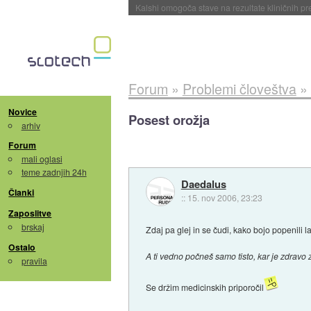
Sandisk že prodal več kot polovico SSD-jev za 
Forum
»
Problemi človeštva
»
Novice
Posest orožja
arhiv
Forum
mali oglasi
teme zadnjih 24h
Daedalus
Članki
::
15. nov 2006, 23:23
Zaposlitve
brskaj
Zdaj pa glej in se čudi, kako bojo popenili
Ostalo
A ti vedno počneš samo tisto, kar je zdravo 
pravila
Se držim medicinskih priporočil