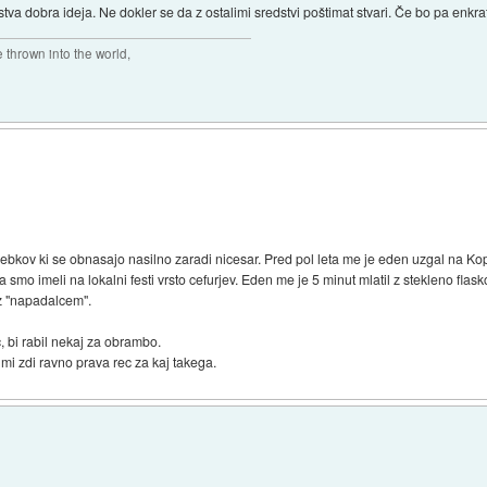
va dobra ideja. Ne dokler se da z ostalimi sredstvi poštimat stvari. Če bo pa enkrat
thrown into the world,
ebkov ki se obnasajo nasilno zaradi nicesar. Pred pol leta me je eden uzgal na Kopr
mo imeli na lokalni festi vrsto cefurjev. Eden me je 5 minut mlatil z stekleno flasko
 z "napadalcem".
, bi rabil nekaj za obrambo.
mi zdi ravno prava rec za kaj takega.