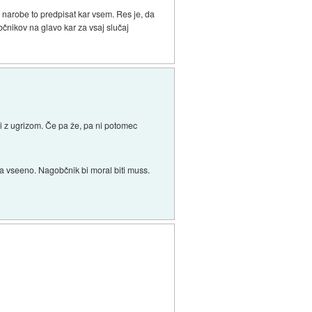
i narobe to predpisat kar vsem. Res je, da
čnikov na glavo kar za vsaj slučaj
i z ugrizom. Če pa že, pa ni potomec
a vseeno. Nagobčnik bi moral biti muss.