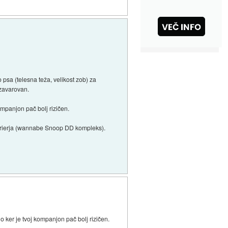
psa (telesna teža, velikost zob) za
 zavarovan.
ompanjon pač bolj rizičen.
lterierja (wannabe Snoop DD kompleks).
 ker je tvoj kompanjon pač bolj rizičen.