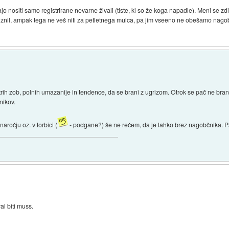
 nositi samo registrirane nevarne živali (tiste, ki so že koga napadle). Meni se zd
iznil, ampak tega ne veš niti za petletnega mulca, pa jim vseeno ne obešamo nagob
rih zob, polnih umazanije in tendence, da se brani z ugrizom. Otrok se pač ne bran
nikov.
aročju oz. v torbici (
- podgane?) še ne rečem, da je lahko brez nagobčnika. P
l biti muss.