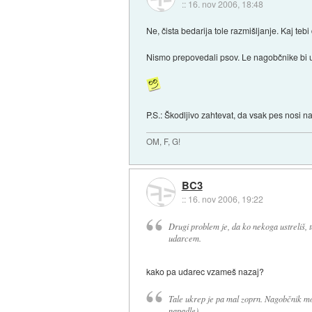
::
16. nov 2006, 18:48
Ne, čista bedarija tole razmišljanje. Kaj te
Nismo prepovedali psov. Le nagobčnike bi u
P.S.: Škodljivo zahtevat, da vsak pes nosi 
OM, F, G!
BC3
::
16. nov 2006, 19:22
Drugi problem je, da ko nekoga ustreliš, t
udarcem.
kako pa udarec vzameš nazaj?
Tale ukrep je pa mal zoprn. Nagobčnik mora
napadle).