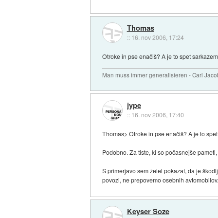
Thomas
::
16. nov 2006, 17:24
Otroke in pse enačiš? A je to spet sarkazem
Man muss immer generalisieren - Carl Jaco
jype
::
16. nov 2006, 17:40
Thomas> Otroke in pse enačiš? A je to spet
Podobno. Za tiste, ki so počasnejše pameti, 
S primerjavo sem želel pokazat, da je škod
povozi, ne prepovemo osebnih avtomobilov. Č
Keyser Soze