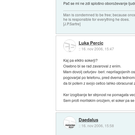
Pač se mi ne zdi splošno oboroževanje ljudst
Man is condemned to be free; because once 
he is responsible for everything he does.
[J.P.Sartre]
Luka Percic
::
16. nov 2006, 15:47
Kaj pa elktro sokerji?
Osebno bi se rad zavaroval z enim.
Mam dovolj cefurjev- beri: neprilagojenih os
pogovarjal po telefonu, pred dvema tednoma s
da bi potem z svojo cetico lahko obracunal
Ker izogibanje ter strpnost ne pomagata vec
Sem proti morilskim orozjem, el soker pa se 
Daedalus
::
16. nov 2006, 15:58