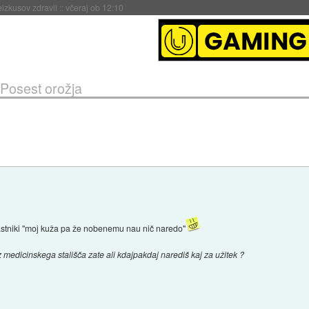
naslednji dve leti
::
včeraj ob 11:37
Posest orožja
 lastniki "moj kuža pa že nobenemu nau nič naredo"
z medicinskega stališča zate ali kdajpakdaj narediš kaj za užitek ?