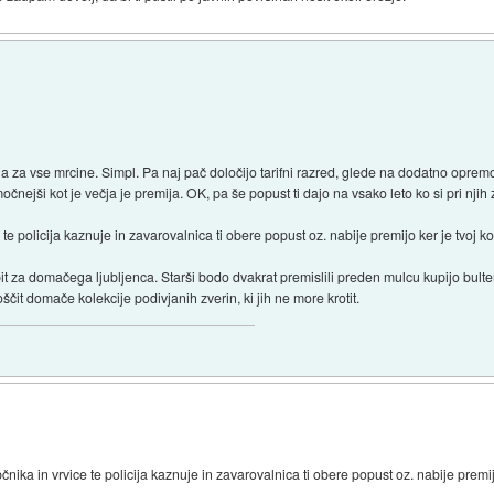
a vse mrcine. Simpl. Pa naj pač določijo tarifni razred, glede na dodatno opremo 
čnejši kot je večja je premija. OK, pa še popust ti dajo na vsako leto ko si pri njih
e policija kaznuje in zavarovalnica ti obere popust oz. nabije premijo ker je tvoj k
upit za domačega ljubljenca. Starši bodo dvakrat premislili preden mulcu kupijo bu
čit domače kolekcije podivjanih zverin, ki jih ne more krotit.
a in vrvice te policija kaznuje in zavarovalnica ti obere popust oz. nabije premijo