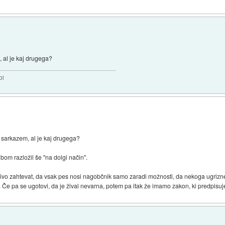
, al je kaj drugega?
bi
 sarkazem, al je kaj drugega?
bom razložil še "na dolgi način".
ljivo zahtevat, da vsak pes nosi nagobčnik samo zaradi možnosti, da nekoga ugriz
e pa se ugotovi, da je žival nevarna, potem pa itak že imamo zakon, ki predpisuje