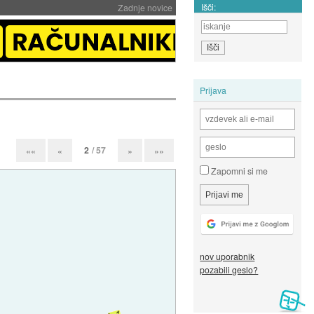
Išči:
Zadnje novice
Prijava
2
/ 57
««
«
»
»»
Zapomni si me
nov uporabnik
pozabili geslo?