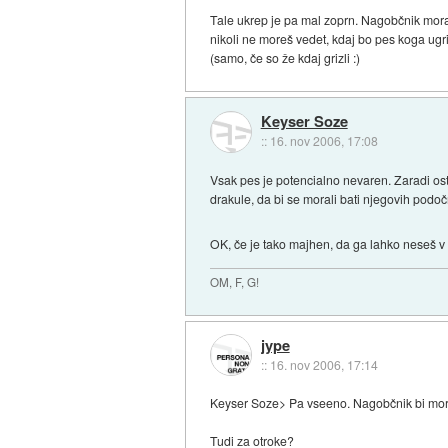
Tale ukrep je pa mal zoprn. Nagobčnik morajo
nikoli ne moreš vedet, kdaj bo pes koga ugr
(samo, če so že kdaj grizli :)
Keyser Soze
::
16. nov 2006, 17:08
Vsak pes je potencialno nevaren. Zaradi ost
drakule, da bi se morali bati njegovih podoč
OK, če je tako majhen, da ga lahko neseš v n
OM, F, G!
jype
::
16. nov 2006, 17:14
Keyser Soze> Pa vseeno. Nagobčnik bi mora
Tudi za otroke?