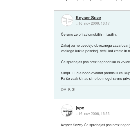
Keyser Soze
::
16. nov 2006, 16:17
Če smo že pri avtomobilih in izpitih.
Zakaj pa ne uvedejo obveznega zavarovanja z
vsakega kužka posebej. Večji kot zraste in mo
Če sprehajaš psa brez nagobčnika in vrvice t
Simpl. Ljudje bodo dvakrat premislili kaj k
Pa še vsak klinac si ne bo mogel ravno privoš
OM, F, G!
jype
::
16. nov 2006, 16:33
Keyser Soze> Če sprehajaš psa brez nagobčnik