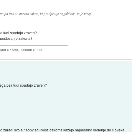
em pa itak že imamo zakon, ki predpisuje nagobčnik (in je torej
sa tudi spadajo zraven?
eupoštevanje zakona?
por-x 4890, aeneon xtune |:-
gega psa tudi spadajo zraven?
lico zaradi svoje neobvladljivosti oziroma kažejo napadalno vedenje do človeka.