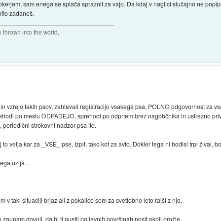
 šokerjem, sam enega se splača spraznit za vajo. Da kdaj v naglici slučajno ne pop
oflo zadaneš.
thrown into the world,
t in vzrejo takih psov, zahtevali registracijo vsakega psa, POLNO odgovornost za vsa d
rehodi po mestu ODPADEJO, sprehodi po odprtem brez nagobčnika in ustrezno prive
, periodični strokovni nadzor psa itd.
to velja kar za _VSE_ pse. Izpit, tako kot za avto. Dokler tega ni bodisi trpi žival, bod
ga uzija...
 taki situaciji brjaz ali z pokalico sem za svetlobno leto rajši z njo.
zaupam dovolj, da bi ti pustil po javnih površinah nosit okoli orožje.