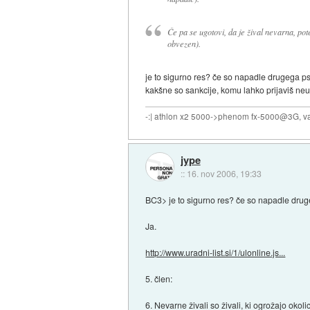
Če pa se ugotovi, da je žival nevarna, pot
obvezen).
je to sigurno res? če so napadle drugega p
kakšne so sankcije, komu lahko prijaviš n
-:| athlon x2 5000->phenom fx-5000@3G, va
jype
::
16. nov 2006, 19:33
BC3> je to sigurno res? če so napadle dru
Ja.
http://www.uradni-list.si/1/ulonline.js...
5. člen:
6. Nevarne živali so živali, ki ogrožajo oko