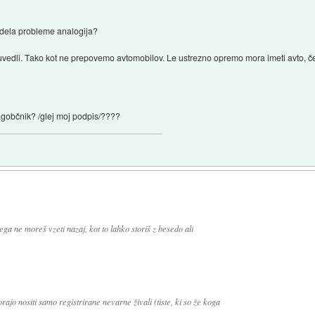
bi dela probleme analogija?
vedli. Tako kot ne prepovemo avtomobilov. Le ustrezno opremo mora imeti avto, če
nagobčnik? /glej moj podpis/????
ega ne moreš vzeti nazaj, kot to lahko storiš z besedo ali
jo nositi samo registrirane nevarne živali (tiste, ki so že koga