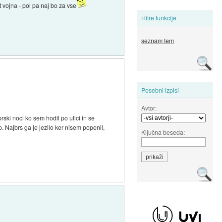
 vojna - pol pa naj bo za vse
Hitre funkcije
seznam tem
Posebni izpisi
Avtor:
ski noci ko sem hodil po ulici in se
. Najbrs ga je jezilo ker nisem popenil,
Ključna beseda: