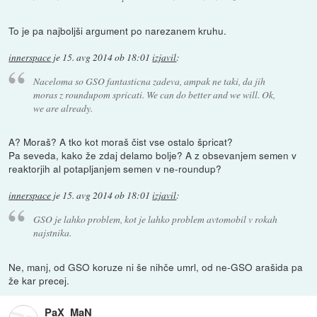
To je pa najboljši argument po narezanem kruhu.
innerspace
je
15. avg 2014 ob 18:01
izjavil
:
Naceloma so GSO fantasticna zadeva, ampak ne taki, da jih
moras z roundupom spricati. We can do better and we will. Ok,
we are already.
A? Moraš? A tko kot moraš čist vse ostalo špricat?
Pa seveda, kako že zdaj delamo bolje? A z obsevanjem semen v
reaktorjih al potapljanjem semen v ne-roundup?
innerspace
je
15. avg 2014 ob 18:01
izjavil
:
GSO je lahko problem, kot je lahko problem avtomobil v rokah
najstnika.
Ne, manj, od GSO koruze ni še nihče umrl, od ne-GSO arašida pa
že kar precej.
PaX_MaN