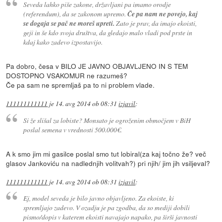
Seveda lahko piše zakone, državljani pa imamo orodje
(referendum), da se zakonom upremo.
Če pa nam ne povejo, kaj
se dogaja se pač ne moreš upreti.
Zato je prav, da imajo ekoisti,
geji in še kdo svoja društva, da gledajo malo vladi pod prste in
kdaj kako zadevo izpostavijo.
Pa dobro, česa v BILO JE JAVNO OBJAVLJENO IN S TEM
DOSTOPNO VSAKOMUR ne razumeš?
Če pa sam ne spremljaš pa to ni problem vlade.
111111111111
je
14. avg 2014 ob 08:31
izjavil
:
Si že slišal za lobiste? Monsato je ogroženim območjem v BiH
poslal semena v vrednosti 500.000€.
A k smo jim mi gasilce poslal smo tut lobiral(za kaj točno že? več
glasov Jankoviću na nadlednjih volitvah?) pri njih/ jim jih vsiljeval?
111111111111
je
14. avg 2014 ob 08:31
izjavil
:
Ej, model seveda je bilo javno objavljeno. Za ekoiste, ki
spremljajo zadevo. V ozadju je pa zgodba, da so mediji dobili
pismo/dopis v katerem ekoisti navajajo napako, pa širši javnosti