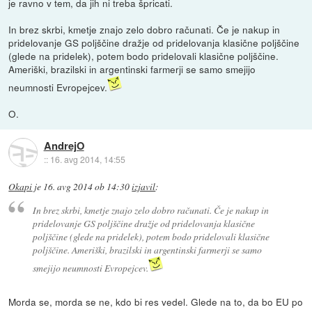
je ravno v tem, da jih ni treba špricati.
In brez skrbi, kmetje znajo zelo dobro računati. Če je nakup in
pridelovanje GS poljščine dražje od pridelovanja klasične poljščine
(glede na pridelek), potem bodo pridelovali klasične poljščine.
Ameriški, brazilski in argentinski farmerji se samo smejijo
neumnosti Evropejcev.
O.
AndrejO
::
16. avg 2014, 14:55
Okapi
je
16. avg 2014 ob 14:30
izjavil
:
In brez skrbi, kmetje znajo zelo dobro računati. Če je nakup in
pridelovanje GS poljščine dražje od pridelovanja klasične
poljščine (glede na pridelek), potem bodo pridelovali klasične
poljščine. Ameriški, brazilski in argentinski farmerji se samo
smejijo neumnosti Evropejcev.
Morda se, morda se ne, kdo bi res vedel. Glede na to, da bo EU po