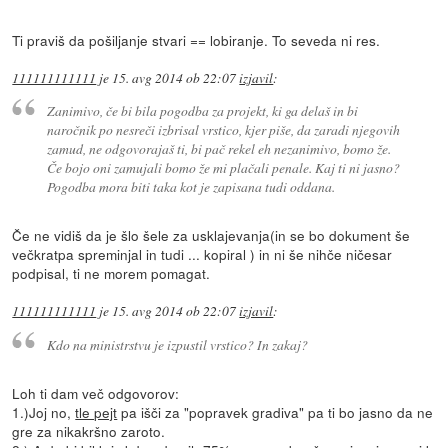
Ti praviš da pošiljanje stvari == lobiranje. To seveda ni res.
111111111111
je
15. avg 2014 ob 22:07
izjavil
:
Zanimivo, če bi bila pogodba za projekt, ki ga delaš in bi
naročnik po nesreči izbrisal vrstico, kjer piše, da zaradi njegovih
zamud, ne odgovorajaš ti, bi pač rekel eh nezanimivo, bomo že.
Če bojo oni zamujali bomo že mi plačali penale. Kaj ti ni jasno?
Pogodba mora biti taka kot je zapisana tudi oddana.
Če ne vidiš da je šlo šele za usklajevanja(in se bo dokument še
večkratpa spreminjal in tudi ... kopiral ) in ni še nihče ničesar
podpisal, ti ne morem pomagat.
111111111111
je
15. avg 2014 ob 22:07
izjavil
:
Kdo na ministrstvu je izpustil vrstico? In zakaj?
Loh ti dam več odgovorov:
1.)Joj no,
tle pejt
pa išči za "popravek gradiva" pa ti bo jasno da ne
gre za nikakršno zaroto.