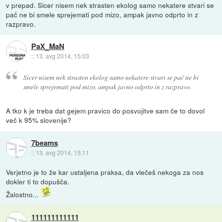
v prepad. Sicer nisem nek strasten ekolog samo nekatere stvari se
pač ne bi smele sprejemati pod mizo, ampak javno odprto in z
razpravo.
PaX_MaN
::
13. avg 2014, 15:03
Sicer nisem nek strasten ekolog samo nekatere stvari se pač ne bi
smele sprejemati pod mizo, ampak javno odprto in z razpravo.
A tko k je treba dat gejem pravico do posvojitve sam če to dovol
več k 95% slovenije?
7beams
::
13. avg 2014, 15:11
Verjetno je to že kar ustaljena praksa, da vlečeš nekoga za nos
dokler ti to dopušča.
Žalostno...
111111111111