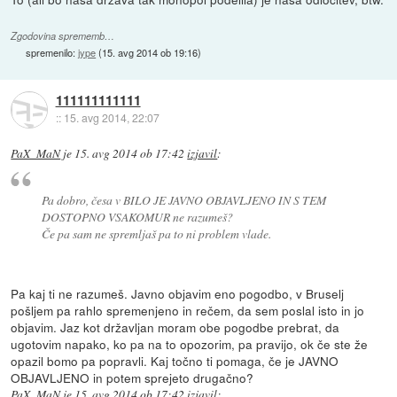
Zgodovina sprememb…
spremenilo:
jype
(
15. avg 2014 ob 19:16
)
111111111111
::
15. avg 2014, 22:07
PaX_MaN
je
15. avg 2014 ob 17:42
izjavil
:
Pa dobro, česa v BILO JE JAVNO OBJAVLJENO IN S TEM
DOSTOPNO VSAKOMUR ne razumeš?
Če pa sam ne spremljaš pa to ni problem vlade.
Pa kaj ti ne razumeš. Javno objavim eno pogodbo, v Bruselj
pošljem pa rahlo spremenjeno in rečem, da sem poslal isto in jo
objavim. Jaz kot državljan moram obe pogodbe prebrat, da
ugotovim napako, ko pa na to opozorim, pa pravijo, ok če ste že
opazil bomo pa popravli. Kaj točno ti pomaga, če je JAVNO
OBJAVLJENO in potem sprejeto drugačno?
PaX_MaN
je
15. avg 2014 ob 17:42
izjavil
: