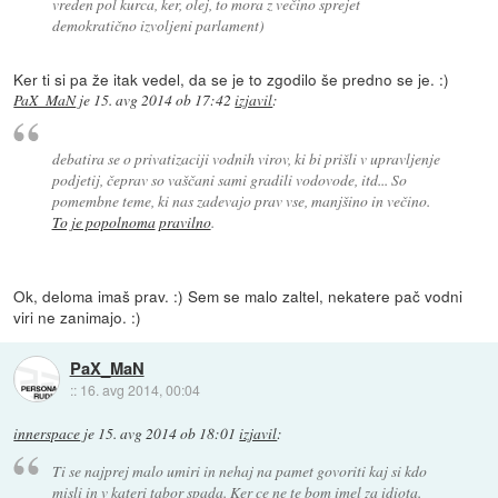
vreden pol kurca, ker, olej, to mora z večino sprejet
demokratično izvoljeni parlament)
Ker ti si pa že itak vedel, da se je to zgodilo še predno se je. :)
PaX_MaN
je
15. avg 2014 ob 17:42
izjavil
:
debatira se o privatizaciji vodnih virov, ki bi prišli v upravljenje
podjetij, čeprav so vaščani sami gradili vodovode, itd... So
pomembne teme, ki nas zadevajo prav vse, manjšino in večino.
To je popolnoma
pravilno
.
Ok, deloma imaš prav. :) Sem se malo zaltel, nekatere pač vodni
viri ne zanimajo. :)
PaX_MaN
::
16. avg 2014, 00:04
innerspace
je
15. avg 2014 ob 18:01
izjavil
:
Ti se najprej malo umiri in nehaj na pamet govoriti kaj si kdo
misli in v kateri tabor spada. Ker ce ne te bom imel za idiota.