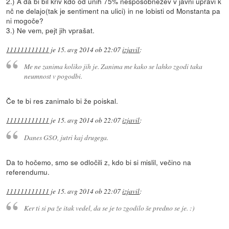
2.) A da bi bil kriv kdo od unih 75% nesposobnežev v javni upravi k
nč ne delajo(tak je sentiment na ulici) in ne lobisti od Monstanta pa
ni mogoče?
3.) Ne vem, pejt jih vprašat.
111111111111
je
15. avg 2014 ob 22:07
izjavil
:
Me ne zanima koliko jih je. Zanima me kako se lahko zgodi taka
neumnost v pogodbi.
Če te bi res zanimalo bi že poiskal.
111111111111
je
15. avg 2014 ob 22:07
izjavil
:
Danes GSO, jutri kaj drugega.
Da to hočemo, smo se odločili z, kdo bi si mislil, večino na
referendumu.
111111111111
je
15. avg 2014 ob 22:07
izjavil
:
Ker ti si pa že itak vedel, da se je to zgodilo še predno se je. :)