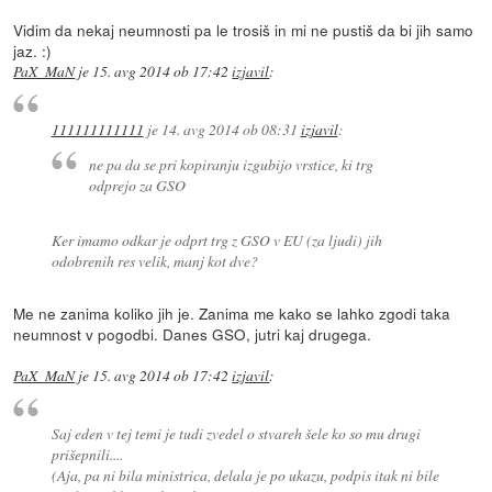
Vidim da nekaj neumnosti pa le trosiš in mi ne pustiš da bi jih samo
jaz. :)
PaX_MaN
je
15. avg 2014 ob 17:42
izjavil
:
111111111111
je
14. avg 2014 ob 08:31
izjavil
:
ne pa da se pri kopiranju izgubijo vrstice, ki trg
odprejo za GSO
Ker imamo odkar je odprt trg z GSO v EU (za ljudi) jih
odobrenih res velik, manj kot dve?
Me ne zanima koliko jih je. Zanima me kako se lahko zgodi taka
neumnost v pogodbi. Danes GSO, jutri kaj drugega.
PaX_MaN
je
15. avg 2014 ob 17:42
izjavil
:
Saj eden v tej temi je tudi zvedel o stvareh šele ko so mu drugi
prišepnili....
(Aja, pa ni bila ministrica, delala je po ukazu, podpis itak ni bile