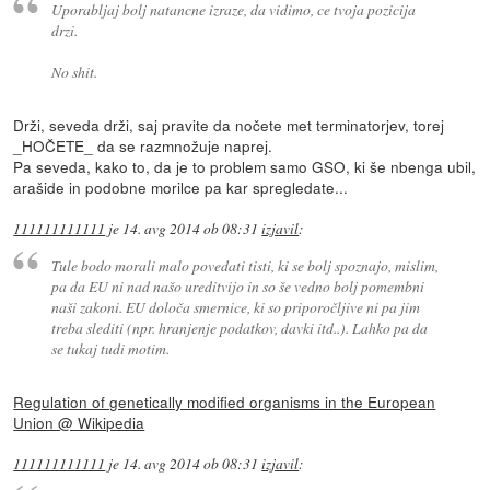
Uporabljaj bolj natancne izraze, da vidimo, ce tvoja pozicija
drzi.
No shit.
Drži, seveda drži, saj pravite da nočete met terminatorjev, torej
_HOČETE_ da se razmnožuje naprej.
Pa seveda, kako to, da je to problem samo GSO, ki še nbenga ubil,
arašide in podobne morilce pa kar spregledate...
111111111111
je
14. avg 2014 ob 08:31
izjavil
:
Tule bodo morali malo povedati tisti, ki se bolj spoznajo, mislim,
pa da EU ni nad našo ureditvijo in so še vedno bolj pomembni
naši zakoni. EU določa smernice, ki so priporočljive ni pa jim
treba slediti (npr. hranjenje podatkov, davki itd..). Lahko pa da
se tukaj tudi motim.
Regulation of genetically modified organisms in the European
Union @ Wikipedia
111111111111
je
14. avg 2014 ob 08:31
izjavil
: