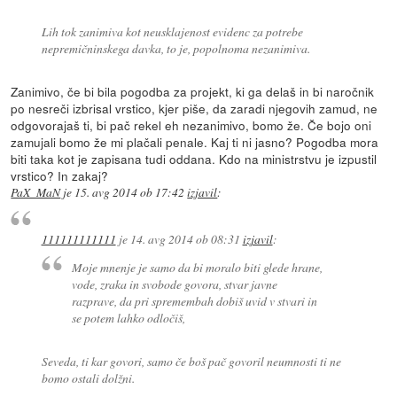
Lih tok zanimiva kot neusklajenost evidenc za potrebe
nepremičninskega davka, to je, popolnoma nezanimiva.
Zanimivo, če bi bila pogodba za projekt, ki ga delaš in bi naročnik
po nesreči izbrisal vrstico, kjer piše, da zaradi njegovih zamud, ne
odgovorajaš ti, bi pač rekel eh nezanimivo, bomo že. Če bojo oni
zamujali bomo že mi plačali penale. Kaj ti ni jasno? Pogodba mora
biti taka kot je zapisana tudi oddana. Kdo na ministrstvu je izpustil
vrstico? In zakaj?
PaX_MaN
je
15. avg 2014 ob 17:42
izjavil
:
111111111111
je
14. avg 2014 ob 08:31
izjavil
:
Moje mnenje je samo da bi moralo biti glede hrane,
vode, zraka in svobode govora, stvar javne
razprave, da pri spremembah dobiš uvid v stvari in
se potem lahko odločiš,
Seveda, ti kar govori, samo če boš pač govoril neumnosti ti ne
bomo ostali dolžni.