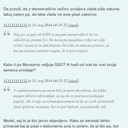
Da praviš, da z demokratično večino izvoljena vlada piše zakone,
takoj zatem pa, da taka vlada ne sme pisat zakonov.
111111111111
je
13. avg 2014 ob 15:22
izjavil
:
Naj gre za geje ali GSO se naj pač narod odloči in s to
odločitvijo potem živi. Ne mora pa manjšina vsiljevat volje
večini (razen če so jim kratene človeške in ustavne pravice, za
kar pa imamo ustrezne organe, ki to preverjajo).
Kako ti pa Monsanto vsiljuje GSO? A hodi od vrat do vrat svoja
semena prodajat?
111111111111
je
13. avg 2014 ob 15:22
izjavil
:
V vsakem primeru pa mora biti javnost obveščena, da lahko
magari skličeš referendum, ne pa da se pod mizo podajajo
papirji. Ali si raje za netransparentnost in da se o teh vprašanjih
ljudi sploh ne seznanja, ker so pač butasti, nazadnjaški, itd...
Model, saj to je blo javno objavljeno. Kako so ekoiosti lahko
primerjal kaj je pisal v dokumentu prej in potem, če je blo pa, kot