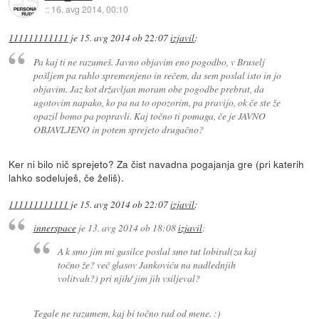
::
16. avg 2014, 00:10
111111111111
je
15. avg 2014 ob 22:07
izjavil
:
Pa kaj ti ne razumeš. Javno objavim eno pogodbo, v Bruselj
pošljem pa rahlo spremenjeno in rečem, da sem poslal isto in jo
objavim. Jaz kot državljan moram obe pogodbe prebrat, da
ugotovim napako, ko pa na to opozorim, pa pravijo, ok če ste že
opazil bomo pa popravli. Kaj točno ti pomaga, če je JAVNO
OBJAVLJENO in potem sprejeto drugačno?
Ker ni bilo nič sprejeto? Za čist navadna pogajanja gre (pri katerih
lahko sodeluješ, če želiš).
111111111111
je
15. avg 2014 ob 22:07
izjavil
:
innerspace
je
13. avg 2014 ob 18:08
izjavil
:
A k smo jim mi gasilce poslal smo tut lobiral(za kaj
točno že? več glasov Jankoviću na nadlednjih
volitvah?) pri njih/ jim jih vsiljeval?
Tegale ne razumem, kaj bi točno rad od mene. :)