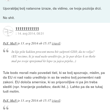
Uporabljaj bolj natancne izraze, da vidimo, ce tvoja pozicija drzi.
No shit.
111111111111
::
14. avg 2014, 08:31
PaX_MaN
je
13. avg 2014 ob 15:37
izjavil
:
In kje piše kakšen procent mora bit za/proti GSO, da to velja?
(EU recimo, ki je nad našo ureditvijo, je že par držav k so tkole
mal po svoje sprejemal kr lepo za jajca prjela...)
Tule bodo morali malo povedati tisti, ki se bolj spoznajo, mislim, pa
da EU ni nad našo ureditvijo in so še vedno bolj pomembni naši
zakoni. EU določa smernice, ki so priporočljive ni pa jim treba
slediti (npr. hranjenje podatkov, davki itd..). Lahko pa da se tukaj
tudi motim.
PaX_MaN
je
13. avg 2014 ob 15:37
izjavil
: