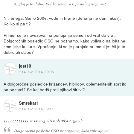
A, zdaj je to slabo! Koliko semen si ti poslal ogroženim?
Niti enega. Samo 200€, vode in hrane (denarja ne dam nikoli).
Koliko si pa ti?
Primer se je navezoval na ponujanje semen od vrat do vrat.
Dolgoročnih posledic GSO ne poznamo, kako vplivajo na lokalne
kmetijske kulture. Vprašanje, ki se je porajalo pri meni je: Ali je to
dobro ali slabo?
jest10
::
14. avg 2014, 09:06
A dolgoročne posledice križancev, hibridov, oplemenitenih sort itd
pa poznaš? Se kaj boriš proti njihovi širitvi?
Smrekar1
::
14. avg 2014, 09:11
111111111111
je
14. avg 2014 ob 08:49
izjavil
:
Dolgoročnih posledic GSO ne poznamo, kako vplivajo na