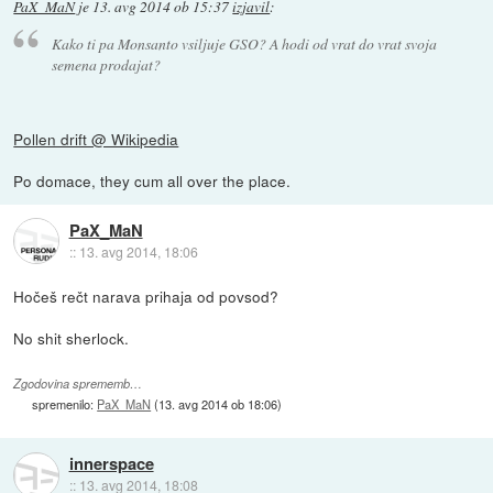
PaX_MaN
je
13. avg 2014 ob 15:37
izjavil
:
Kako ti pa Monsanto vsiljuje GSO? A hodi od vrat do vrat svoja
semena prodajat?
Pollen drift @ Wikipedia
Po domace, they cum all over the place.
PaX_MaN
::
13. avg 2014, 18:06
Hočeš rečt narava prihaja od povsod?
No shit sherlock.
Zgodovina sprememb…
spremenilo:
PaX_MaN
(
13. avg 2014 ob 18:06
)
innerspace
::
13. avg 2014, 18:08