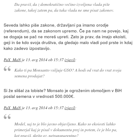
Da praviš, da z demokratično večino izvoljena vlada piše
zakone, takoj zatem pa, da taka vlada ne sme pisat zakonov.
Seveda lahko piše zakone, državljani pa imamo orodje
(referendum), da se zakonom upremo. Če pa nam ne povejo, kaj
se dogaja se pač ne moreš upreti. Zato je prav, da imajo ekoisti,
geji in še kdo svoja društva, da gledajo malo vladi pod prste in kdaj
kako zadevo izpostavijo.
PaX_MaN
je
13. avg 2014 ob 15:37
izjavil
:
Kako ti pa Monsanto vsiljuje GSO? A hodi od vrat do vrat svoja
semena prodajat?
Si že slišal za lobiste? Monsato je ogroženim območjem v BiH
poslal semena v vrednosti 500.000€.
PaX_MaN
je
13. avg 2014 ob 15:37
izjavil
:
Model, saj to je blo javno objavljeno. Kako so ekoiosti lahko
primerjal kaj je pisal v dokumentu prej in potem, če je blo pa,
kot praviš, skrito oz. netransparentno?