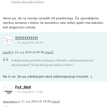
lokalne kmetijske kulture.
Vemo pa, da ne morejo narediti nič posebnega. Če uporabljamo
sterilna semena v bistvu že teoretčno zelo težko sploh ima kakršen
koli dolgoročni učinek.
111111111111
::
14. avg 2014, 09:16
jest10
je
14. avg 2014 ob 09:06
izjavil
:
A dolgoročne posledice križancev, hibridov, oplemenitenih sort
itd pa poznaš? Se kaj boriš proti njihovi širitvi?
Ne in ne. Se pa udeležujem akcij odstranjevanja invazivk. :)
PaX_MaN
::
15. avg 2014, 17:42
innerspace
je
13. avg 2014 ob 18:08
izjavil
: