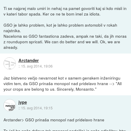
Ti se najprej malo umiri in nehaj na pamet govoriti kaj si kdo misli in
v kateri tabor spada. Ker ce ne te bom imel za idiota.
GSO je lahko problem, kot je lahko problem avtomobil v rokah
najstnika.
Naceloma so GSO fantasticna zadeva, ampak ne taki, da jih moras
z roundupom spricati. We can do better and we will. Ok, we are
already.
Arctander
::
15. avg 2014, 19:06
Jaz bistveno večjo nevarnost kot v samem genskem inženiringu
vidim tem, da GSO prinaša monopol nad pridelavo hrane --> "All
your crops are belong to us. Sincerely, Monsanto."
jype
::
15. avg 2014, 19:15
Arctander> GSO prinaša monopol nad pridelavo hrane
To (ali bo naša država tak monopol podelila) je naša odločitev, btw.