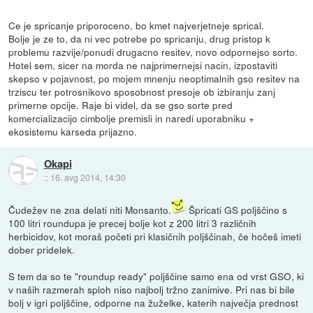
Ce je spricanje priporoceno, bo kmet najverjetneje sprical.
Bolje je ze to, da ni vec potrebe po spricanju, drug pristop k
problemu razvije/ponudi drugacno resitev, novo odpornejso sorto.
Hotel sem, sicer na morda ne najprimernejsi nacin, izpostaviti
skepso v pojavnost, po mojem mnenju neoptimalnih gso resitev na
trziscu ter potrosnikovo sposobnost presoje ob izbiranju zanj
primerne opcije. Raje bi videl, da se gso sorte pred
komercializacijo cimbolje premisli in naredi uporabniku +
ekosistemu karseda prijazno.
Okapi
::
16. avg 2014, 14:30
Čudežev ne zna delati niti Monsanto.
Špricati GS poljščino s
100 litri roundupa je precej bolje kot z 200 litri 3 različnih
herbicidov, kot moraš početi pri klasičnih poljščinah, če hočeš imeti
dober pridelek.
S tem da so te "roundup ready" poljščine samo ena od vrst GSO, ki
v naših razmerah sploh niso najbolj tržno zanimive. Pri nas bi bile
bolj v igri poljščine, odporne na žuželke, katerih največja prednost