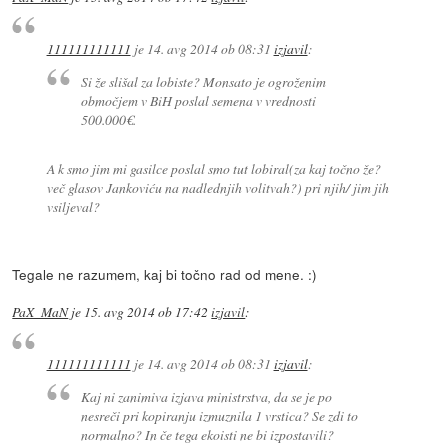
111111111111
je
14. avg 2014 ob 08:31
izjavil
:
Si že slišal za lobiste? Monsato je ogroženim
območjem v BiH poslal semena v vrednosti
500.000€.
A k smo jim mi gasilce poslal smo tut lobiral(za kaj točno že?
več glasov Jankoviću na nadlednjih volitvah?) pri njih/ jim jih
vsiljeval?
Tegale ne razumem, kaj bi točno rad od mene. :)
PaX_MaN
je
15. avg 2014 ob 17:42
izjavil
:
111111111111
je
14. avg 2014 ob 08:31
izjavil
:
Kaj ni zanimiva izjava ministrstva, da se je po
nesreči pri kopiranju izmuznila 1 vrstica? Se zdi to
normalno? In če tega ekoisti ne bi izpostavili?