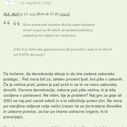
::
13. avg 2014, 15:22
PaX_MaN
je
13. avg 2014 ob 15:03
izjavil
:
Sicer nisem nek strasten ekolog samo nekatere
stvari se pač ne bi smele sprejemati pod mizo,
ampak javno odprto in z razpravo.
A tko k je treba dat gejem pravico do posvojitve sam če to dovol
več k 95% slovenije?
Če hočemo, da demokracija deluje in da ima zadeva zakonsko
poslago... Pač mora biti za, takšen procent ljudi, kot piše v zakonih.
Če je večina proti, potem je pač proti in se to ne more zakonsko
dovoliti. Osnove demokracije, zakone pač piše večina, ki je bila
izvoljena v parlament. Ne vidim, kje je problem? Naj gre za geje ali
GSO se naj pač narod odloči in s to odločitvijo potem živi. Ne mora
pa manjšina vsiljevat volje večini (razen če so jim kratene človeške
in ustavne pravice, za kar pa imamo ustrezne organe, ki to
preverjajo).