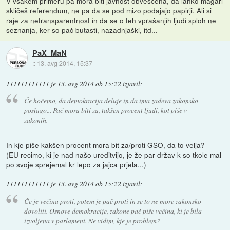
V vsakem primeru pa mora biti javnost obveščena, da lahko magari
skličeš referendum, ne pa da se pod mizo podajajo papirji. Ali si
raje za netransparentnost in da se o teh vprašanjih ljudi sploh ne
seznanja, ker so pač butasti, nazadnjaški, itd...
PaX_MaN
::
13. avg 2014, 15:37
111111111111
je
13. avg 2014 ob 15:22
izjavil
:
Če hočemo, da demokracija deluje in da ima zadeva zakonsko
poslago... Pač mora biti za, takšen procent ljudi, kot piše v
zakonih.
In kje piše kakšen procent mora bit za/proti GSO, da to velja?
(EU recimo, ki je nad našo ureditvijo, je že par držav k so tkole mal
po svoje sprejemal kr lepo za jajca prjela...)
111111111111
je
13. avg 2014 ob 15:22
izjavil
:
Če je večina proti, potem je pač proti in se to ne more zakonsko
dovoliti. Osnove demokracije, zakone pač piše večina, ki je bila
izvoljena v parlament. Ne vidim, kje je problem?