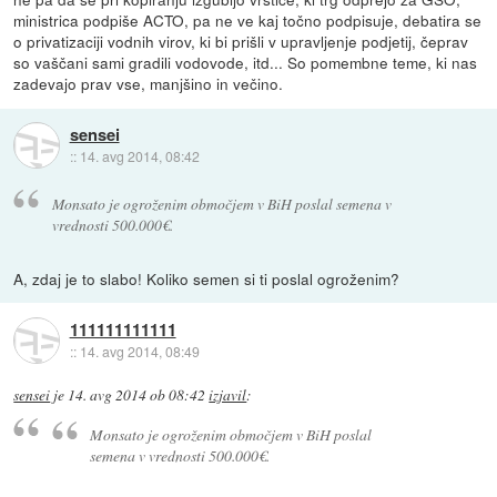
ministrica podpiše ACTO, pa ne ve kaj točno podpisuje, debatira se
o privatizaciji vodnih virov, ki bi prišli v upravljenje podjetij, čeprav
so vaščani sami gradili vodovode, itd... So pomembne teme, ki nas
zadevajo prav vse, manjšino in večino.
sensei
::
14. avg 2014, 08:42
Monsato je ogroženim območjem v BiH poslal semena v
vrednosti 500.000€.
A, zdaj je to slabo! Koliko semen si ti poslal ogroženim?
111111111111
::
14. avg 2014, 08:49
sensei
je
14. avg 2014 ob 08:42
izjavil
:
Monsato je ogroženim območjem v BiH poslal
semena v vrednosti 500.000€.