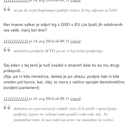
111111111111
je
14. avg 2014 ob 08:31
izjavil
:
ne pa da se pri kopiranju izgubijo vrstice, ki trg odprejo za GSO
Ker imamo odkar je odprt trg z GSO v EU (za ljudi) jih odobrenih
res velik, manj kot dve?
111111111111
je
14. avg 2014 ob 08:31
izjavil
:
ministrica podpiše ACTO, pa ne ve kaj točno podpisuje,
Saj eden v tej temi je tudi zvedel o stvareh šele ko so mu drugi
prišepnili....
(Aja, pa ni bila ministrica, delala je po ukazu, podpis itak ni bile
vreden pol kurca, ker, olej, to mora z večino sprejet demokratično
izvoljeni parlament)
111111111111
je
14. avg 2014 ob 08:31
izjavil
:
debatira se o privatizaciji vodnih virov, ki bi prišli v upravljenje
podjetij, čeprav so vaščani sami gradili vodovode, itd... So
pomembne teme, ki nas zadevajo prav vse, manjšino in večino.