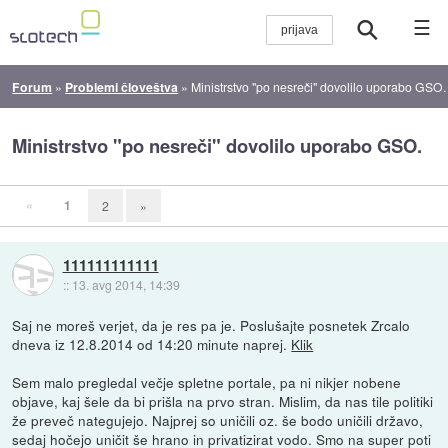
☰
Forum
»
Problemi človeštva
»
Ministrstvo "po nesreči" dovolilo uporabo GSO.
Ministrstvo "po nesreči" dovolilo uporabo GSO.
«
1
2
»
111111111111
::
13. avg 2014, 14:39
Saj ne moreš verjet, da je res pa je. Poslušajte posnetek Zrcalo
dneva iz 12.8.2014 od 14:20 minute naprej.
Klik
Sem malo pregledal večje spletne portale, pa ni nikjer nobene
objave, kaj šele da bi prišla na prvo stran. Mislim, da nas tile politiki
že preveč nategujejo. Najprej so uničili oz. še bodo uničili državo,
sedaj hočejo uničit še hrano in privatizirat vodo. Smo na super poti