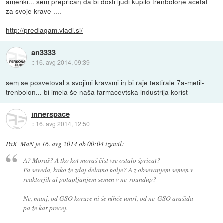
ameriki... sem prepričan da bi dosti ljudi kupilo trenbolone acetat
za svoje krave ....
http://predlagam.vladi.si/
an3333
::
16. avg 2014, 09:39
sem se posvetoval s svojimi kravami in bi raje testirale 7a-metil-
trenbolon... bi imela še naša farmacevtska industrija korist
innerspace
::
16. avg 2014, 12:50
PaX_MaN
je
16. avg 2014 ob 00:04
izjavil
:
A? Moraš? A tko kot moraš čist vse ostalo špricat?
Pa seveda, kako že zdaj delamo bolje? A z obsevanjem semen v
reaktorjih al potapljanjem semen v ne-roundup?
Ne, manj, od GSO koruze ni še nihče umrl, od ne-GSO arašida
pa že kar precej.