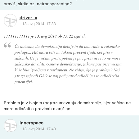
praviš, skrito oz. netransparentno?
driver_x
::
13. avg 2014, 17:33
111111111111
je
13. avg 2014 ob 15:22
izjavil
:
Če hočemo, da demokracija deluje in da ima zadeva zakonsko
poslago... Pač mora biti za, takšen procent ljudi, kot piše v
zakonih. Če je večina proti, potem je pač proti in se to ne more
zakonsko dovoliti. Osnove demokracije, zakone pač piše večina,
ki je bila izvoljena v parlament. Ne vidim, kje je problem? Naj
gre za geje ali GSO se naj pač narod odloči in s to odločitvijo
potem živi.
Problem je v tvojem (ne)razumevanju demokracije, kjer večina ne
more odločati o pravicah manjšine.
innerspace
::
13. avg 2014, 17:40