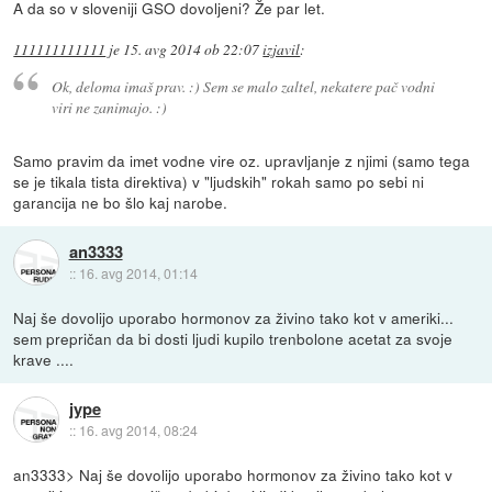
A da so v sloveniji GSO dovoljeni? Že par let.
111111111111
je
15. avg 2014 ob 22:07
izjavil
:
Ok, deloma imaš prav. :) Sem se malo zaltel, nekatere pač vodni
viri ne zanimajo. :)
Samo pravim da imet vodne vire oz. upravljanje z njimi (samo tega
se je tikala tista direktiva) v "ljudskih" rokah samo po sebi ni
garancija ne bo šlo kaj narobe.
an3333
::
16. avg 2014, 01:14
Naj še dovolijo uporabo hormonov za živino tako kot v ameriki...
sem prepričan da bi dosti ljudi kupilo trenbolone acetat za svoje
krave ....
jype
::
16. avg 2014, 08:24
an3333> Naj še dovolijo uporabo hormonov za živino tako kot v