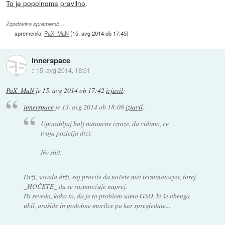
To je popolnoma
pravilno
.
Zgodovina sprememb…
spremenilo:
PaX_MaN
(
15. avg 2014 ob 17:45
)
innerspace
::
15. avg 2014, 18:01
PaX_MaN
je
15. avg 2014 ob 17:42
izjavil
:
innerspace
je
13. avg 2014 ob 18:08
izjavil
:
Uporabljaj bolj natancne izraze, da vidimo, ce
tvoja pozicija drzi.
No shit.
Drži, seveda drži, saj pravite da nočete met terminatorjev, torej
_HOČETE_ da se razmnožuje naprej.
Pa seveda, kako to, da je to problem samo GSO, ki še nbenga
ubil, arašide in podobne morilce pa kar spregledate...