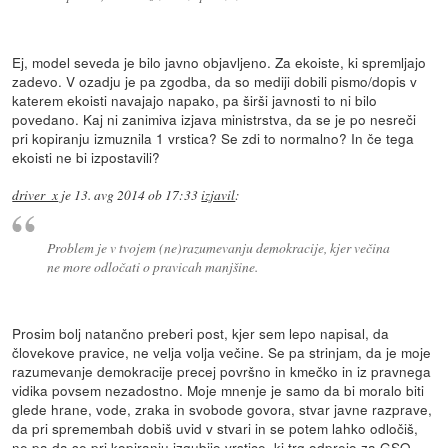
Ej, model seveda je bilo javno objavljeno. Za ekoiste, ki spremljajo
zadevo. V ozadju je pa zgodba, da so mediji dobili pismo/dopis v
katerem ekoisti navajajo napako, pa širši javnosti to ni bilo
povedano. Kaj ni zanimiva izjava ministrstva, da se je po nesreči
pri kopiranju izmuznila 1 vrstica? Se zdi to normalno? In če tega
ekoisti ne bi izpostavili?
driver_x
je
13. avg 2014 ob 17:33
izjavil
:
Problem je v tvojem (ne)razumevanju demokracije, kjer večina
ne more odločati o pravicah manjšine.
Prosim bolj natančno preberi post, kjer sem lepo napisal, da
človekove pravice, ne velja volja večine. Se pa strinjam, da je moje
razumevanje demokracije precej površno in kmečko in iz pravnega
vidika povsem nezadostno. Moje mnenje je samo da bi moralo biti
glede hrane, vode, zraka in svobode govora, stvar javne razprave,
da pri spremembah dobiš uvid v stvari in se potem lahko odločiš,
ne pa da se pri kopiranju izgubijo vrstice, ki trg odprejo za GSO,