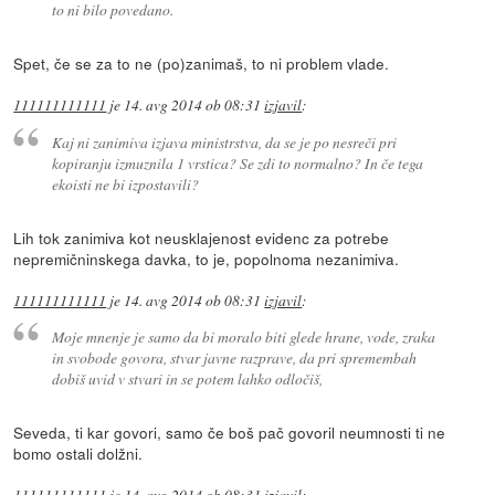
to ni bilo povedano.
Spet, če se za to ne (po)zanimaš, to ni problem vlade.
111111111111
je
14. avg 2014 ob 08:31
izjavil
:
Kaj ni zanimiva izjava ministrstva, da se je po nesreči pri
kopiranju izmuznila 1 vrstica? Se zdi to normalno? In če tega
ekoisti ne bi izpostavili?
Lih tok zanimiva kot neusklajenost evidenc za potrebe
nepremičninskega davka, to je, popolnoma nezanimiva.
111111111111
je
14. avg 2014 ob 08:31
izjavil
:
Moje mnenje je samo da bi moralo biti glede hrane, vode, zraka
in svobode govora, stvar javne razprave, da pri spremembah
dobiš uvid v stvari in se potem lahko odločiš,
Seveda, ti kar govori, samo če boš pač govoril neumnosti ti ne
bomo ostali dolžni.