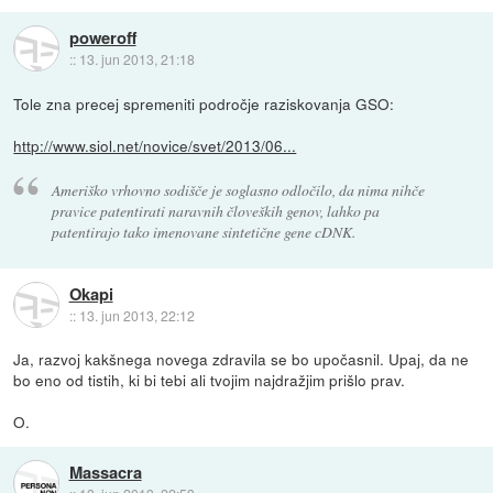
poweroff
::
13. jun 2013, 21:18
Tole zna precej spremeniti področje raziskovanja GSO:
http://www.siol.net/novice/svet/2013/06...
Ameriško vrhovno sodišče je soglasno odločilo, da nima nihče
pravice patentirati naravnih človeških genov, lahko pa
patentirajo tako imenovane sintetične gene cDNK.
Okapi
::
13. jun 2013, 22:12
Ja, razvoj kakšnega novega zdravila se bo upočasnil. Upaj, da ne
bo eno od tistih, ki bi tebi ali tvojim najdražjim prišlo prav.
O.
Massacra