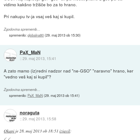
vidimo kakšno tržišče bo za to hrano.
Pri nakupu tv-ja vsaj veš kaj si kupil.
Zgodovina sprememb…
spremenilo:
globalna80
(
29. maj 2013 ob 15:30
)
PaX_MaN
::
29. maj 2013, 15:41
A zato mamo (iz)redni nadzor nad "ne-GSO" "naravno" hrano, ker
"vedno veš kaj si kupil"?
Zgodovina sprememb…
spremenilo:
PaX_MaN
(
29. maj 2013 ob 15:41
)
noraguta
::
29. maj 2013, 15:58
Okapi
je
28. maj 2013 ob 18:51
izjavil
: