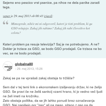
Sejemo eno pescico vrst psenice, pa nihce ne dela panike zaradi
tega.
veper
je
29. maj 2013 ob 00:43
izjavil
:
Mimogrede, nihče mi ni odgovoril, kateri je tisti problem, ki ga
GSO rešujejo. Zakaj jih rabimo? Zakaj jih rabi človeštvo kot
celota?
Kateri problem pa resuje televizija? Saj je ne potrebujemo. A ne?
Dokler je trzisce za GSO, se bodo GSO prodajali. Ce trzisca ne bo
vec, se ne bodo prodajali.
globalna80
::
29. maj 2013, 15:26
Zakaj se pa ne vprašaš zakaj obstaja to tržišče?
Sem dal v tej temi link o ekonomskem izsiljevanju držav, ki ne želijo
GSO. Se pravi če ne želiš sankcij vzami hrano, ki jo vedno več ljudi
ne želi imeti na krožniku.
Zato obstaja politika, da se jih lahko ponudi brez označevanja
GSO. Naj napišejo gor "gso" ali pa meso, pitano z gso pa da