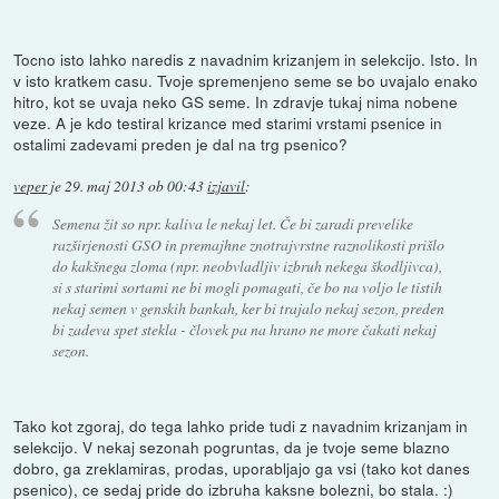
Tocno isto lahko naredis z navadnim krizanjem in selekcijo. Isto. In
v isto kratkem casu. Tvoje spremenjeno seme se bo uvajalo enako
hitro, kot se uvaja neko GS seme. In zdravje tukaj nima nobene
veze. A je kdo testiral krizance med starimi vrstami psenice in
ostalimi zadevami preden je dal na trg psenico?
veper
je
29. maj 2013 ob 00:43
izjavil
:
Semena žit so npr. kaliva le nekaj let. Če bi zaradi prevelike
razširjenosti GSO in premajhne znotrajvrstne raznolikosti prišlo
do kakšnega zloma (npr. neobvladljiv izbruh nekega škodljivca),
si s starimi sortami ne bi mogli pomagati, če bo na voljo le tistih
nekaj semen v genskih bankah, ker bi trajalo nekaj sezon, preden
bi zadeva spet stekla - človek pa na hrano ne more čakati nekaj
sezon.
Tako kot zgoraj, do tega lahko pride tudi z navadnim krizanjam in
selekcijo. V nekaj sezonah pogruntas, da je tvoje seme blazno
dobro, ga zreklamiras, prodas, uporabljajo ga vsi (tako kot danes
psenico), ce sedaj pride do izbruha kaksne bolezni, bo stala. :)