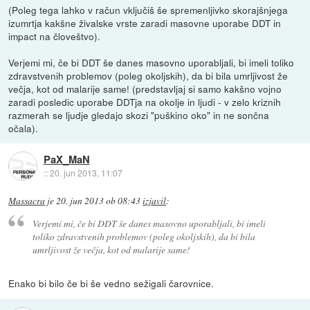
(Poleg tega lahko v račun vključiš še spremenljivko skorajšnjega
izumrtja kakšne živalske vrste zaradi masovne uporabe DDT in
impact na človeštvo).
Verjemi mi, če bi DDT še danes masovno uporabljali, bi imeli toliko
zdravstvenih problemov (poleg okoljskih), da bi bila umrljivost že
večja, kot od malarije same! (predstavljaj si samo kakšno vojno
zaradi posledic uporabe DDTja na okolje in ljudi - v zelo kriznih
razmerah se ljudje gledajo skozi "puškino oko" in ne sončna
očala).
PaX_MaN
::
20. jun 2013, 11:07
Massacra
je
20. jun 2013 ob 08:43
izjavil
:
Verjemi mi, če bi DDT še danes masovno uporabljali, bi imeli
toliko zdravstvenih problemov (poleg okoljskih), da bi bila
umrljivost že večja, kot od malarije same!
Enako bi bilo če bi še vedno sežigali čarovnice.