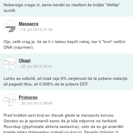
Nobenega vraga ni, samo kemiki so medtem še boljše "diditije"
izumili.
Massacra
::
19. jun 2013, 01:35
Oja, velik vrag je, če se ti v telesu kopiči nekaj, kar ti "lomi" celični
DNA (naprimer).
Okapi
::
20. jun 2013, 00:41
Lahko se odločiš, ali imaš raje 6% verjetnost da te pobere malarija
ali pegasti tifus, ali 0,006% da te pobere DDT.
Primorec
::
20. jun 2013, 08:40
Pred kratkim sem bral en članek glede te monsanto koruze.
Gensko so je spremenili samo da je bila odporna na herbicid
Roundup (glyphosate aktivna sestavina), zato da so ga ameriški
kmetje lahko dobesedno polivali po koruzi. Seveda določen %