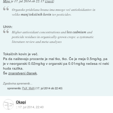
Mipe
je
17. jul 2014 ob 22:17
izjavil
:
Organsko pridelana hrana ima mnogo več antioksidantov in
veliko
manj toksičnih kovin
ter pesticidov.
Uhhh:
Higher antioxidant concentrations and
less cadmium
and
pesticide residues in organically-grown crops: a systematic
literature review and meta-analyses
Toksičnih kovin je več.
Pa da naštevajo procente je mal tko, tko. Če je meja 0.5mg/kg, pa
je v neorganski 0.02mg/kg v organski pa 0.01mg/kg nečesa ni neki
huda razlika.
Še
znanstveni članek
.
Zgodovina sprememb…
spremenilo:
PaX_MaN
(
17. jul 2014 ob 22:40
)
Okapi
::
17. jul 2014, 22:40