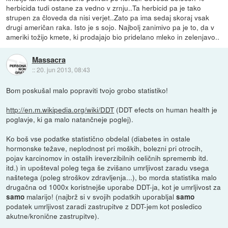
herbicida tudi ostane za vedno v zrnju..Ta herbicid pa je tako
strupen za človeda da nisi verjet..Zato pa ima sedaj skoraj vsak
drugi američan raka. Isto je s sojo. Najbolj zanimivo pa je to, da v
ameriki tožijo kmete, ki prodajajo bio pridelano mleko in zelenjavo..
Massacra
::
20. jun 2013, 08:43
Bom poskušal malo popraviti tvojo grobo statistiko!
http://en.m.wikipedia.org/wiki/DDT
(DDT efects on human health je
poglavje, ki ga malo natančneje poglej).
Ko boš vse podatke statistično obdelal (diabetes in ostale
hormonske težave, neplodnost pri moških, bolezni pri otrocih,
pojav karcinomov in ostalih ireverzibilnih celičnih sprememb itd.
itd.) in upošteval poleg tega še zvišano umrljivost zaradu vsega
naštetega (poleg stroškov zdravljenja...), bo morda statistika malo
drugačna od 1000x koristnejše uporabe DDT-ja, kot je umrljivost za
malarijo! (najbrž si v svojih podatkih uporabljal
samo
samo
podatek umrljivost zaradi zastrupitve z DDT-jem kot posledico
akutne/kronične zastrupitve).