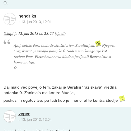
O.
hendriks
::
13. jun 2013, 12:01
Okapi
je
12. jun 2013 ob 23:23
izjavil
:
Ajoj, koliko časa bodo še strašili s tem Seralinijem.
Njegova
"raziskava" je vredna natanko 0. Sodi v isto kategorijo kot
recimo Pons-Fleischmannova hladna fuzija ali Benvenistova
homeopatija.
O.
Daj malo več povej o tem, zakaj je Seralini "raziskava" vredna
natanko 0. Zanimajo me kontra študije,
poskusi in ugotovitve, pa tudi kdo je financiral te kontra študije
veper
::
13. jun 2013, 12:04
imagodei
je
13. jun 2013 ob 11:35
izjavil
: