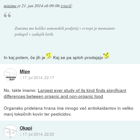
minime
je
21. jan 2014 ob 09:06
izjavil
:
Zanima me koliko semenskih podjetij v evropi je monsanto
pokupil v zadnjih letih.
In kaj potem, če jih je
Kaj se pa sploh prodajajo
Mipe
::
17. jul 2014, 22:17
No, takle imamo:
Largest ever study of its kind finds significant
differences between organic and non-organic food
Organsko pridelana hrana ima mnogo več antioksidantov in veliko
manj toksičnih kovin ter pesticidov.
Okapi
::
17. jul 2014, 22:22