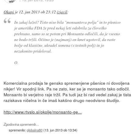
Okapi
je
12. jun 2013 ob 23:12
izjavil
:
In zakaj lažeš? Tisto niso bila "monsantova polja" in to pšenico
je ameriška FDA že pred nekaj leti odobrila za človeško
prehrano, samo so se potem pri Monsantu odločili, da je vseeno
ne bodo tržili. Očitno je (najmanj) en kmet ugotovil, da raste
bolje od klasične, ukradel semena (s testnih polj) in jo
nezakonito prideloval.
O.
Komercialna prodaja te gensko spremenjene pšenice ni dovoljena
nikjer! Vir spodnji link. Pa ne zato, ker se je monsanto tako odločil.
Monsanto bi verjetno raje tržil. Pa tudi jaz bi rad vedel zakaj je tista
raziskava ničelna in če imaš kakšno drugo neodvisno študijo.
http://www.rtvslo.si/okolje/monsanto-ge...
Zgodovina sprememb…
spremenilo:
globalna80
(
13. jun 2013 ob 13:34
)