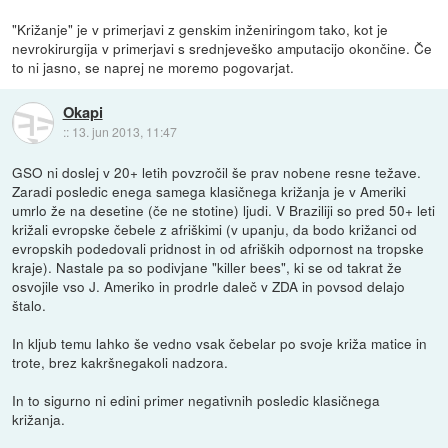
"Križanje" je v primerjavi z genskim inženiringom tako, kot je
nevrokirurgija v primerjavi s srednjeveško amputacijo okončine. Če
to ni jasno, se naprej ne moremo pogovarjat.
Okapi
::
13. jun 2013, 11:47
GSO ni doslej v 20+ letih povzročil še prav nobene resne težave.
Zaradi posledic enega samega klasičnega križanja je v Ameriki
umrlo že na desetine (če ne stotine) ljudi. V Braziliji so pred 50+ leti
križali evropske čebele z afriškimi (v upanju, da bodo križanci od
evropskih podedovali pridnost in od afriških odpornost na tropske
kraje). Nastale pa so podivjane "killer bees", ki se od takrat že
osvojile vso J. Ameriko in prodrle daleč v ZDA in povsod delajo
štalo.
In kljub temu lahko še vedno vsak čebelar po svoje križa matice in
trote, brez kakršnegakoli nadzora.
In to sigurno ni edini primer negativnih posledic klasičnega
križanja.