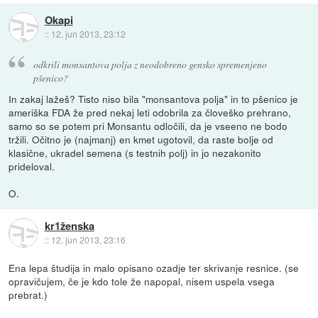
Okapi
::
12. jun 2013, 23:12
odkrili monsantova polja z neodobreno gensko spremenjeno
pšenico?
In zakaj lažeš? Tisto niso bila "monsantova polja" in to pšenico je
ameriška FDA že pred nekaj leti odobrila za človeško prehrano,
samo so se potem pri Monsantu odločili, da je vseeno ne bodo
tržili. Očitno je (najmanj) en kmet ugotovil, da raste bolje od
klasične, ukradel semena (s testnih polj) in jo nezakonito
prideloval.
O.
kr1ženska
::
12. jun 2013, 23:16
Ena lepa študija in malo opisano ozadje ter skrivanje resnice. (se
opravičujem, če je kdo tole že napopal, nisem uspela vsega
prebrat.)