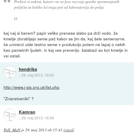
Preberi si enkrat, katere vse so faze razvoja gensko spremenjenih
poljščin in koliko let traja pot od laboratorija do polja.
O.
kaj naj si berem? papir veliko prenese slabo pa drži vodo. že
kmetje zlorabljajo seme pač kakor se jim da, kaj šele semenarne.
če univerzi uide testno seme v produkcijo potem ne lapaj o nekih
kao pametnih ljudeh. in kaj vse preverijo. šalabazi so kot kmetje in
vsi ostali.
hendriks
::
29. maj 2013, 16:00
http://www.i-sis.org.uk/list.php
"Znanstveniki" ?
Kamran
::
29. maj 2013, 16:39
PaX_MaN
je
29. maj 2013 ob 15:41
izjavil
: