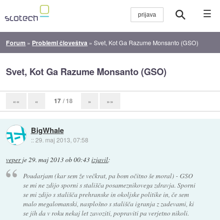
☰
Forum
»
Problemi človeštva
»
Svet, Kot Ga Razume Monsanto (GSO)
Svet, Kot Ga Razume Monsanto (GSO)
17
/ 18
««
«
»
»»
BigWhale
::
29. maj 2013, 07:58
veper
je
29. maj 2013 ob 00:43
izjavil
:
Poudarjam (kar sem že večkrat, pa bom očitno še moral) - GSO
se mi ne zdijo sporni s stališča posameznikovega zdravja. Sporni
se mi zdijo s stališča prehranske in okoljske politike in, če sem
malo megalomanski, nasplošno s stališča igranja z zadevami, ki
se jih da v roku nekaj let zavoziti, popraviti pa verjetno nikoli.