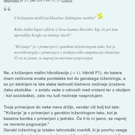
S križanjem misliš na klasično žlahtnjene rastlin?
Kako lahko kipar izkleše iz kosa kamna Davidov kip, če pri tem
uporablja kroglo za rušenje stavb?
"Križanje" je v primerjavi z genskim inženiringom tako, kot je
nevrokirurgija v primerjavi s srednjeveško amputacijo okončine.
Če to ni jasno, se naprej ne moremo pogovarjat.
Ne, s križanjem mislim hibridizacijo (-> t.i. hibridi F1), do katere
imam večinoma enake pomisleke kot do genskega inženiringa, a
so pri slednjem te iste slabe lastnosti bistveno močneje izražene
(tako ekološke - v smislu vede o odnosih med vrstami ter z okoljem
- kot sociološke), zato mu tudi močneje nasprotujem.
Tvoje primerjave do neke mere držijo, vendar nič bolj kot tale:
"'Križanje' je v primerjavi z genskim inženiringom tako, kot je
kasetna bomba v primerjavi z jedrsko. Če ti to ni jasno, se naprej
ne moremo pogovarjat."
Genski inženiring je totalen tehnološki overkill, ki je povrhu vsega