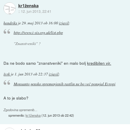
kr1ženska
::
12. jun 2013, 22:41
hendriks
je
29. maj 2013 ob 16:00
izjavil
:
http://www.i-sis.org.uk/list.php
"Znanstveniki" ?
Da ne bodo samo "znanstveniki" en malo bolj
kredibilen vir.
švrk
je
1. jun 2013 ob 22:37
izjavil
:
Monsanto gensko spremenjenih rastlin ne bo več ponujal Evropi
A to je slabo?
Zgodovina sprememb…
spremenilo:
kr1ženska
(
12. jun 2013 ob 22:42
)