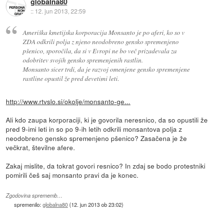
globalna80
::
12. jun 2013, 22:59
Ameriška kmetijska korporacija Monsanto je po aferi, ko so v
ZDA odkrili polja z njeno neodobreno gensko spremenjeno
pšenico, sporočila, da si v Evropi ne bo več prizadevala za
odobritev svojih gensko spremenjenih rastlin.
Monsanto sicer trdi, da je razvoj omenjene gensko spremenjene
rastline opustil že pred devetimi leti.
http://www.rtvslo.si/okolje/monsanto-ge...
Ali kdo zaupa korporaciji, ki je govorila neresnico, da so opustili že
pred 9-imi leti in so po 9-ih letih odkrili monsantova polja z
neodobreno gensko spremenjeno pšenico? Zasačena je že
večkrat, številne afere.
Zakaj mislite, da tokrat govori resnico? In zdaj se bodo protestniki
pomirili češ saj monsanto pravi da je konec.
Zgodovina sprememb…
spremenilo:
globalna80
(
12. jun 2013 ob 23:02
)