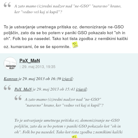
A zato mamo (iz)redni nadzor nad "ne-GSO" "naravno" hrano,
ker "vedno veš kaj si kupil"?
To je ustvarjanje umetnega pritiska oz. demoniziranje ne-GSO
poljščin, zato da se bo potem v paniki GSO pokazalo kot "oh in
oh". Folk bo pa nasedel. Tako kot tista zgodba z nemškimi kalčki
oz. kumarcami, če se še spomnite.
PaX_MaN
::
29. maj 2013, 19:35
Kamran
je
29. maj 2013 ob 16:39
izjavil
:
PaX_MaN
je
29. maj 2013 ob 15:41
izjavil
:
A zato mamo (iz)redni nadzor nad "ne-GSO"
"naravno" hrano, ker "vedno veš kaj si kupil"?
To je ustvarjanje umetnega pritiska oz. demoniziranje ne-GSO
poljščin, zato da se bo potem v paniki GSO pokazalo kot "oh in
oh". Folk bo pa nasedel. Tako kot tista zgodba z nemškimi kalčki