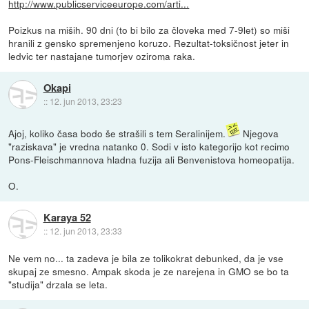
http://www.publicserviceeurope.com/arti...
Poizkus na miših. 90 dni (to bi bilo za človeka med 7-9let) so miši
hranili z gensko spremenjeno koruzo. Rezultat-toksičnost jeter in
ledvic ter nastajane tumorjev oziroma raka.
Okapi
::
12. jun 2013, 23:23
Ajoj, koliko časa bodo še strašili s tem Seralinijem.
Njegova
"raziskava" je vredna natanko 0. Sodi v isto kategorijo kot recimo
Pons-Fleischmannova hladna fuzija ali Benvenistova homeopatija.
O.
Karaya 52
::
12. jun 2013, 23:33
Ne vem no... ta zadeva je bila ze tolikokrat debunked, da je vse
skupaj ze smesno. Ampak skoda je ze narejena in GMO se bo ta
"studija" drzala se leta.