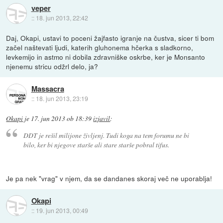
veper
::
18. jun 2013, 22:42
Daj, Okapi, ustavi to poceni žajfasto igranje na čustva, sicer ti bom
začel naštevati ljudi, katerih gluhonema hčerka s sladkorno,
levkemijo in astmo ni dobila zdravniške oskrbe, ker je Monsanto
njenemu stricu odžrl delo, ja?
Massacra
::
18. jun 2013, 23:19
Okapi
je
17. jun 2013 ob 18:39
izjavil
:
DDT je rešil milijone življenj. Tudi koga na tem forumu ne bi
bilo, ker bi njegove starše ali stare starše pobral tifus.
Je pa nek "vrag" v njem, da se dandanes skoraj več ne uporablja!
Okapi
::
19. jun 2013, 00:49