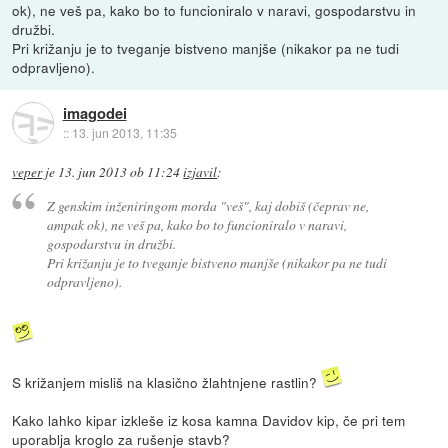
ok), ne veš pa, kako bo to funcioniralo v naravi, gospodarstvu in
družbi.
Pri križanju je to tveganje bistveno manjše (nikakor pa ne tudi
odpravljeno).
imagodei
::
13. jun 2013, 11:35
veper
je
13. jun 2013 ob 11:24
izjavil
:
Z genskim inženiringom morda "veš", kaj dobiš (čeprav ne,
ampak ok), ne veš pa, kako bo to funcioniralo v naravi,
gospodarstvu in družbi.
Pri križanju je to tveganje bistveno manjše (nikakor pa ne tudi
odpravljeno).
S križanjem misliš na klasično žlahtnjene rastlin?
Kako lahko kipar izkleše iz kosa kamna Davidov kip, če pri tem
uporablja kroglo za rušenje stavb?