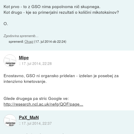
Kot prvo - to z GSO nima popolnoma nič skupnega.
Kot drugo - kje so primerjalni rezultati o količini mikotoksinov?
O.
Zgodovina sprememb…
spremenil:
Okapi
(
17. jul 2014 ob 22:24
)
Mipe
::
17. jul 2014, 22:28
Enostavno, GSO ni organsko pridelan - izdelan je posebej za
intenzivno kmetovanje.
Glede drugega pa stric Google ve:
http://research.ncl.ac.uk/nefg/QOF/page...
PaX_MaN
::
17. jul 2014, 22:37