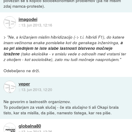
povezan še s kopico socioekonomskih problemov (pa ne mislim
zdaj mamca-proteste).
imagodei
::
13. jun 2013, 12:16
>
"Ne, s križanjem mislim hibridizacijo (-> t.i. hibridi F1), do katere
imam večinoma enake pomisleke kot do genskega inženiringa,
a
so pri slednjem te iste slabe lastnosti bistveno močneje
izražene
(tako ekološke - v smislu vede o odnosih med vrstami ter
z okoljem - kot sociološke), zato mu tudi močneje nasprotujem."
Odebeljeno ne drži.
veper
::
13. jun 2013, 12:20
Ne govorim o lastnostih organizmov.
To poudarjam za vsak slučaj - če sta
ti ali Okapi brala
slučajno
tisto, kar sta mislila, da piše, namesto tistega, kar res piše.
globalna80
::
13. jun 2013, 13:26