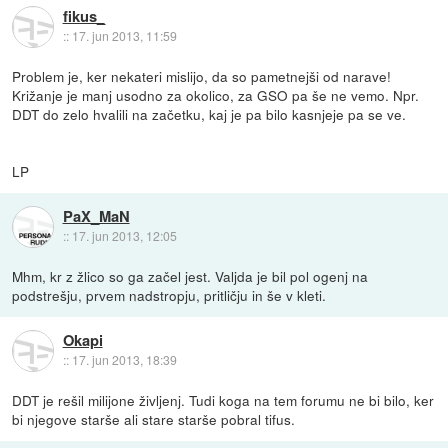
fikus_
::
17. jun 2013, 11:59
Problem je, ker nekateri mislijo, da so pametnejši od narave!
Križanje je manj usodno za okolico, za GSO pa še ne vemo. Npr.
DDT do zelo hvalili na začetku, kaj je pa bilo kasnjeje pa se ve.
LP
PaX_MaN
::
17. jun 2013, 12:05
Mhm, kr z žlico so ga začel jest. Valjda je bil pol ogenj na
podstrešju, prvem nadstropju, pritličju in še v kleti.
Okapi
::
17. jun 2013, 18:39
DDT je rešil milijone življenj. Tudi koga na tem forumu ne bi bilo, ker
bi njegove starše ali stare starše pobral tifus.