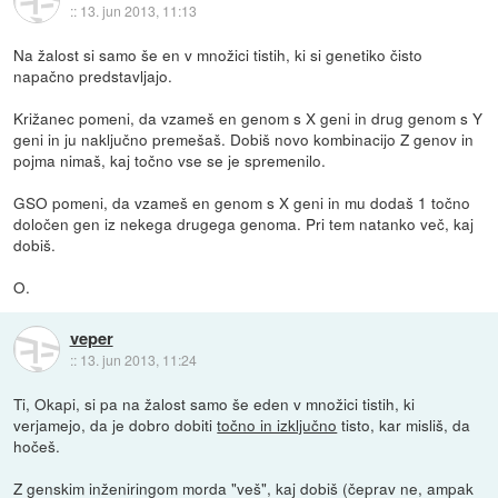
::
13. jun 2013, 11:13
Na žalost si samo še en v množici tistih, ki si genetiko čisto
napačno predstavljajo.
Križanec pomeni, da vzameš en genom s X geni in drug genom s Y
geni in ju naključno premešaš. Dobiš novo kombinacijo Z genov in
pojma nimaš, kaj točno vse se je spremenilo.
GSO pomeni, da vzameš en genom s X geni in mu dodaš 1 točno
določen gen iz nekega drugega genoma. Pri tem natanko več, kaj
dobiš.
O.
veper
::
13. jun 2013, 11:24
Ti, Okapi, si pa na žalost samo še eden v množici tistih, ki
verjamejo, da je dobro dobiti
točno in izključno
tisto, kar misliš, da
hočeš.
Z genskim inženiringom morda "veš", kaj dobiš (čeprav ne, ampak