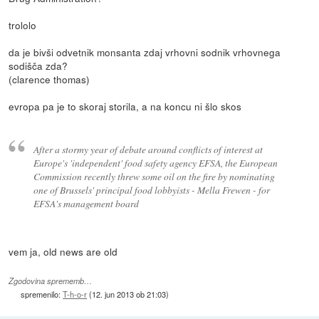
trololo
da je bivši odvetnik monsanta zdaj vrhovni sodnik vrhovnega
sodišča zda?
(clarence thomas)
evropa pa je to skoraj storila, a na koncu ni šlo skos
After a stormy year of debate around conflicts of interest at
Europe's 'independent' food safety agency EFSA, the European
Commission recently threw some oil on the fire by nominating
one of Brussels' principal food lobbyists - Mella Frewen - for
EFSA's management board
vem ja, old news are old
Zgodovina sprememb…
spremenilo:
T-h-o-r
(
12. jun 2013 ob 21:03
)