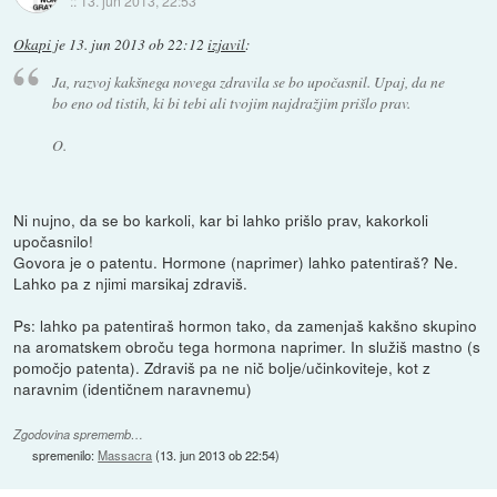
::
13. jun 2013, 22:53
Okapi
je
13. jun 2013 ob 22:12
izjavil
:
Ja, razvoj kakšnega novega zdravila se bo upočasnil. Upaj, da ne
bo eno od tistih, ki bi tebi ali tvojim najdražjim prišlo prav.
O.
Ni nujno, da se bo karkoli, kar bi lahko prišlo prav, kakorkoli
upočasnilo!
Govora je o patentu. Hormone (naprimer) lahko patentiraš? Ne.
Lahko pa z njimi marsikaj zdraviš.
Ps: lahko pa patentiraš hormon tako, da zamenjaš kakšno skupino
na aromatskem obroču tega hormona naprimer. In služiš mastno (s
pomočjo patenta). Zdraviš pa ne nič bolje/učinkoviteje, kot z
naravnim (identičnem naravnemu)
Zgodovina sprememb…
spremenilo:
Massacra
(
13. jun 2013 ob 22:54
)