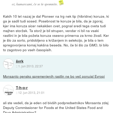
oz. kumarcami, če se še spomnite.
Kakih 10 let nazaj je dal Pioneer na trg nek tip (hibridne) koruze, ki
ga je sadil tudi sosed. Posebnost te koruze je bila, da je zgoraj,
kjer ima koruza sicer nekakšen cvet, pognal sredi tega cveta tudi
majhen storžek. Ta storž je bil strupen, vendar ni bil na vsaki
rastlini in je bila požeta koruza vseeno primerna za krmo živali. Ker
je šlo za sorto, pridobljeno s križanjem in selekcijo, je bila o tem
spregovorjena komaj kakšna beseda. No, če bi šlo za GMO, bi bilo
to zagotovo po vseh časopisih.
švrk
::
1. jun 2013, 22:37
Monsanto gensko spremenjenih rastlin ne bo več ponujal Evropi
T-h-o-r
::
12. jun 2013, 21:01
ali ste vedeli, da je eden od bivših podpredsetnikov Monsanta zdaj
Deputy Commissioner for Foods at the United States Food and
Drug Administration?