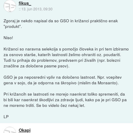
fikus_
::
13. jun 2013, 09:30
Zgoraj je nekdo napisal da so GSO in križanci praktično enak
"produkt".
Niso!
Križanci so naravna selekcija s pomočjo človeka in pri tem izbiramo
za osnovo starše, katerih lastnosti želimo ohraniti oz. poudariti.
Tudi tu prihaja do problemov, predvsem pri živalih (npr. bolezni
značilne za določene pasme psov).
GSO je pa neposredni vpliv na določeno lastnost. Npr. vcepitev
gena v sojo, da je odporna na škropivo (mislim da Monsanto).
Pri križancih se lastnosti ne morejo naenkrat toliko spremeniti, da
bi bili kar naenkrat škodljivi za zdravje ljudi, kako pa je pri GSO pa
ne moremo trditi. Se bo videlo čez nekaj let.
LP
Okapi