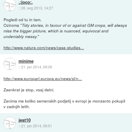
.:joco:.
::
26. avg 2013, 14:27
Pogledi od tu in tam.
Oziroma "
Tidy stories, in favour of or against GM crops, will always
miss the bigger picture, which is nuanced, equivocal and
"
undeniably messy.
http://www.nature.com/news/case-studies...
minime
::
21. jan 2014, 09:06
http://www.europarl.europa.eu/news/sl/n...
Zaenkrat je stop, vsaj delni.
Zanima me koliko semenskih podjetij v evropi je monsanto pokupil
v zadnjih letih.
jest10
::
21. jan 2014, 09:51