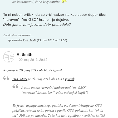
oz. kumarcami, če se še spomnite.
To ni noben pritisk; da se vrši nadzor na kao super duper über
"naravno", "ne-GSO" hrano - je dejstvo.
Dobr jutr, a vam je kava dobr prsmrdela?
Zgodovina sprememb…
spremenilo:
PaX_MaN
(
29. maj 2013 ob 19:35
)
A. Smith
::
29. maj 2013, 20:12
Kamran
je
29. maj 2013 ob 16:39
izjavil
:
PaX_MaN
je
29. maj 2013 ob 15:41
izjavil
:
A zato mamo (iz)redni nadzor nad "ne-GSO"
"naravno" hrano, ker "vedno veš kaj si kupil"?
To je ustvarjanje umetnega pritiska oz. demoniziranje ne-GSO
poljščin, zato da se bo potem v paniki GSO pokazalo kot "oh in
oh". Folk bo pa nasedel. Tako kot tista zgodba z nemškimi kalčki