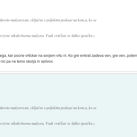
ahovito nadzorovan, vključno s poljskimi poskusi na koncu, ko se
odvržene nikakršnemu nadzoru. Vsak vrtičkar se lahko igračka z
, kar pocne vrtickar na svojem vrtu ni. Ko gre enkrat zadeva ven, gre ven, potem 
 nic pa na temo okolja in vplivov.
ahovito nadzorovan, vključno s poljskimi poskusi na koncu, ko se
odvržene nikakršnemu nadzoru. Vsak vrtičkar se lahko igračka z