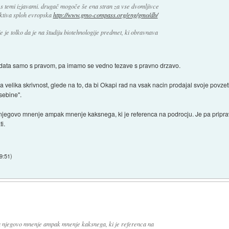
t s temi izjavami. drugač mogoče še ena stran za vse dvomljivce
ektiva sploh evropska
http://www.gmo-compass.org/eng/gmo/db/
je je tolko da je na študiju biotehnologije predmet, ki obravnava
ubadata samo s pravom, pa imamo se vedno tezave s pravno drzavo.
ka velika skrivnost, glede na to, da bi Okapi rad na vsak nacin prodajal svoje pov
sebine".
egovo mnenje ampak mnenje kaksnega, ki je referenca na podrocju. Je pa priprav
i.
9:51
)
 njegovo mnenje ampak mnenje kaksnega, ki je referenca na