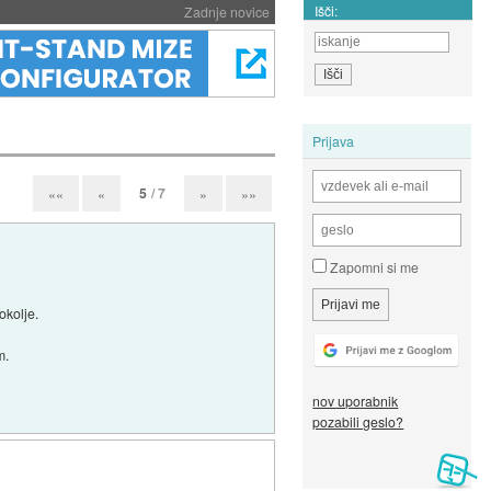
Išči:
Zadnje novice
Prijava
5
/ 7
««
«
»
»»
Zapomni si me
okolje.
m.
nov uporabnik
pozabili geslo?