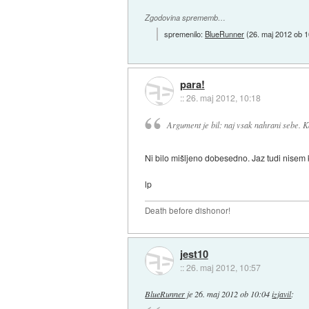
Zgodovina sprememb…
spremenilo:
BlueRunner
(
26. maj 2012 ob 1
para!
::
26. maj 2012, 10:18
Argument je bil: naj vsak nahrani sebe. K
Ni bilo mišljeno dobesedno. Jaz tudi nisem
lp
Death before dishonor!
jest10
::
26. maj 2012, 10:57
BlueRunner
je
26. maj 2012 ob 10:04
izjavil
: