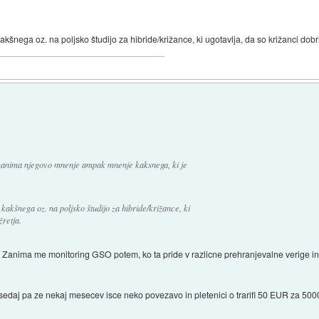
šnega oz. na poljsko študijo za hibride/križance, ki ugotavlja, da so križanci dobri 
zanima njegovo mnenje ampak mnenje kaksnega, ki je
kakšnega oz. na poljsko študijo za hibride/križance, ki
žretja.
 Zanima me monitoring GSO potem, ko ta pride v razlicne prehranjevalne verige in 
, sedaj pa ze nekaj mesecev isce neko povezavo in pletenici o trarifi 50 EUR za 500