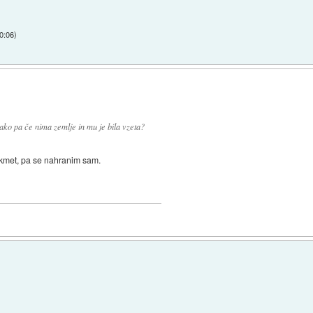
0:06
)
ako pa če nima zemlje in mu je bila vzeta?
 kmet, pa se nahranim sam.