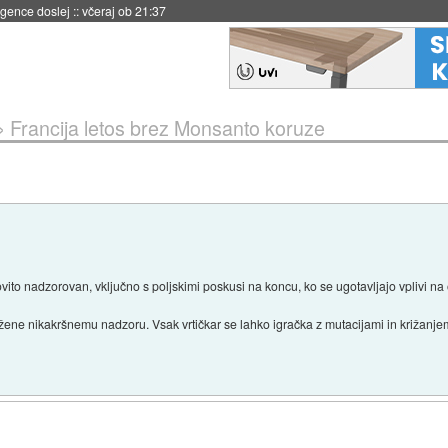
 umetne inteligence
::
včeraj ob 21:23
»
Francija letos brez Monsanto koruze
vito nadzorovan, vključno s poljskimi poskusi na koncu, ko se ugotavljajo vplivi na 
ržene nikakršnemu nadzoru. Vsak vrtičkar se lahko igračka z mutacijami in križanje