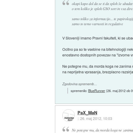
okapi kapo dol da se ti da sploh še ubada
o tem koliko je sploh GSO sort in vsa dir
samo toliko za informacijo... te papirologi
samo to temo varnosti in regulative
V Sloveniji imamo Pravni fakulteti, ki se 
Ocitno pa so te vsebine na bitehnologiji ne
enostavno dostopnih povezav na "izvorne v
Ne potegne mu, da morda koga ne zanima nj
na neprijetna vprasanja, brezplacno razsirjat
Zgodovina sprememb…
spremenilo:
BlueRunner
(
26. maj 2012 ob 0
PaX_MaN
::
26. maj 2012, 10:03
Ne potegne mu, da morda koga ne zanima