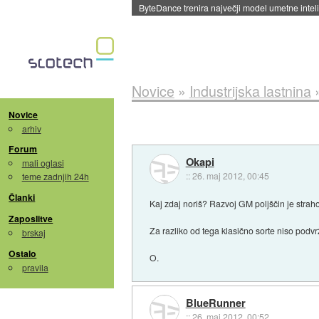
Spletne strani začele streči oglase za agente
Novice
»
Industrijska lastnina
Novice
arhiv
Forum
Okapi
mali oglasi
::
26. maj 2012, 00:45
teme zadnjih 24h
Članki
Kaj zdaj noriš? Razvoj GM poljščin je straho
Zaposlitve
Za razliko od tega klasično sorte niso podv
brskaj
Ostalo
O.
pravila
BlueRunner
::
26. maj 2012, 00:52