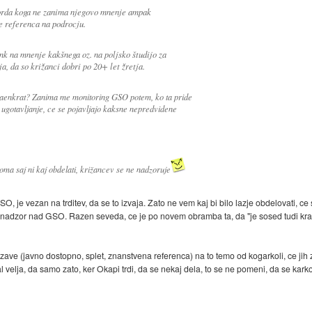
rda koga ne zanima njegovo mnenje ampak
e referenca na podrocju.
nk na mnenje kakšnega oz. na poljsko študijo za
a, da so križanci dobri po 20+ let žretja.
 naenkrat? Zanima me monitoring GSO potem, ko ta pride
 ugotavljanje, ce se pojavljajo kaksne nepredvidene
ma saj ni kaj obdelati, križancev se ne nadzoruje
je vezan na trditev, da se to izvaja. Zato ne vem kaj bi bilo lazje obdelovati, ce s
na nadzor nad GSO. Razen seveda, ce je po novem obramba ta, da "je sosed tudi kra
 (javno dostopno, splet, znanstvena referenca) na to temo od kogarkoli, ce jih ze t
l velja, da samo zato, ker Okapi trdi, da se nekaj dela, to se ne pomeni, da se kar