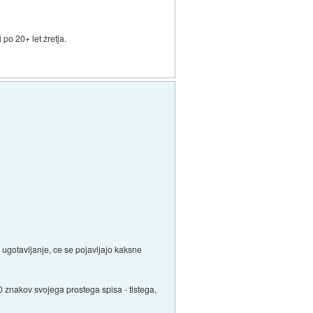
po 20+ let žretja.
ugotavljanje, ce se pojavljajo kaksne
0 znakov svojega prostega spisa - tistega,