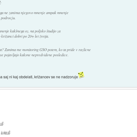
l
:
oga ne zanima njegovo mnenje ampak mnenje
 podrocju.
nenje kakšnega oz. na poljsko študijo za
 križanci dobri po 20+ let žretja.
at? Zanima me monitoring GSO potem, ko ta pride v razlicne
 se pojavljajo kaksne nepredvidene posledice.
saj ni kaj obdelati, križancev se ne nadzoruje
vil
:
izjavil
: