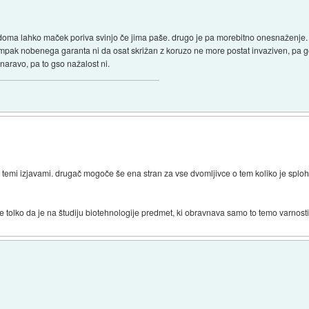
ebi doma lahko maček poriva svinjo če jima paše. drugo je pa morebitno onesnaženje. k
 ampak nobenega garanta ni da osat skrižan z koruzo ne more postat invaziven, pa g
naravo, pa to gso nažalost ni.
s temi izjavami. drugač mogoče še ena stran za vse dvomljivce o tem koliko je splo
 je tolko da je na študiju biotehnologije predmet, ki obravnava samo to temo varnosti