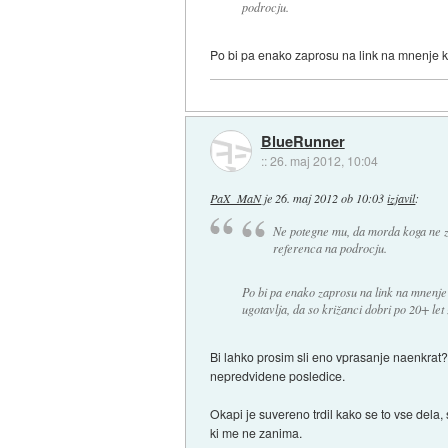
podrocju.
Po bi pa enako zaprosu na link na mnenje kak
BlueRunner
::
26. maj 2012, 10:04
PaX_MaN
je
26. maj 2012 ob 10:03
izjavil
:
Ne potegne mu, da morda koga ne 
referenca na podrocju.
Po bi pa enako zaprosu na link na mnenje 
ugotavlja, da so križanci dobri po 20+ let 
Bi lahko prosim sli eno vprasanje naenkrat?
nepredvidene posledice.
Okapi je suvereno trdil kako se to vse dela
ki me ne zanima.