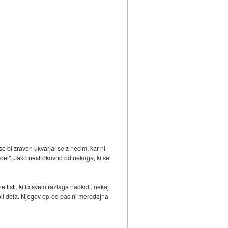
e bi zraven ukvarjal se z necim, kar ni
del". Jako nestrokovno od nekoga, ki se
isti, ki to sveto razlaga naokoli, nekaj
koli dela. Njegov op-ed pac ni merodajna