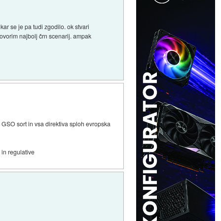
ar se je pa tudi zgodilo. ok stvari
ovorim najbolj črn scenarij. ampak
h GSO sort in vsa direktiva sploh evropska
 in regulative