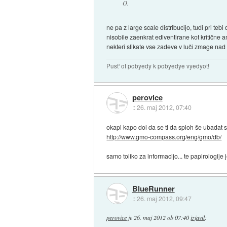
O.
ne pa z large scale distribucijo, tudi pri t
nisobile zaenkrat ediventirane kot kritične
nekteri slikate vse zadeve v luči zmage nad 
Pust' ot pobyedy k pobyedye vyedyot!
perovice
::
26. maj 2012, 07:40
okapi kapo dol da se ti da sploh še ubadat 
http://www.gmo-compass.org/eng/gmo/db/
samo toliko za informacijo... te papirologije
BlueRunner
::
26. maj 2012, 09:47
perovice
je
26. maj 2012 ob 07:40
izjavil
: