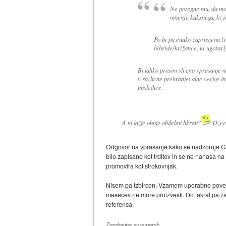
Ne potegne mu, da mo
mnenje kaksnega, ki j
Po bi pa enako zaprosu na li
hibride/križance, ki ugotavlj
Bi lahko prosim sli eno vprasanje
v razlicne prehranjevalne verige in
posledice.
A ni lažje oboje obdelati hkrati?
Ozero
Odgovor na vprasanje kako se nadzoruje GSO, 
bilo zapisano kot trditev in se ne nanasa 
promovira kot strokovnjak.
Nisem pa izbircen. Vzamem uporabne povezave
mesecev ne more proizvesti. Do takrat pa za
referenca.
Zgodovina sprememb…