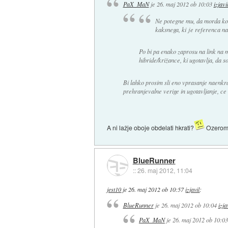
PaX_MaN
je
26. maj 2012 ob 10:03
izjavi
Ne potegne mu, da morda k
kaksnega, ki je referenca na
Po bi pa enako zaprosu na link na m
hibride/križance, ki ugotavlja, da so
Bi lahko prosim sli eno vprasanje naenkr
prehranjevalne verige in ugotavljanje, ce
A ni lažje oboje obdelati hkrati?
Ozeroma 
BlueRunner
::
26. maj 2012, 11:04
jest10
je
26. maj 2012 ob 10:57
izjavil
:
BlueRunner
je
26. maj 2012 ob 10:04
izja
PaX_MaN
je
26. maj 2012 ob 10:03