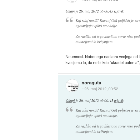
Okapi
je
26. maj 2012 ob 00:45
izjavil
:
Kaj zdaj noriš? Razvoj GM poljščin je str
ugotavljajo vplivi na okolje.
Za razliko od tega klasično sorte niso p
mutacijami in križanjem.
Neumnost. Nobenega nadzora vecjega od tega
kvecjemu to, da ne bi kdo "ukradel patenta",
noraguta
::
26. maj 2012, 00:52
Okapi
je
26. maj 2012 ob 00:45
izjavil
:
Kaj zdaj noriš? Razvoj GM poljščin je str
ugotavljajo vplivi na okolje.
Za razliko od tega klasično sorte niso p
mutacijami in križanjem.