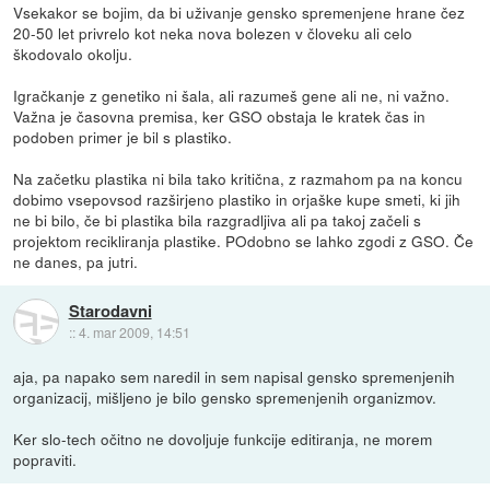
Vsekakor se bojim, da bi uživanje gensko spremenjene hrane čez
20-50 let privrelo kot neka nova bolezen v človeku ali celo
škodovalo okolju.
Igračkanje z genetiko ni šala, ali razumeš gene ali ne, ni važno.
Važna je časovna premisa, ker GSO obstaja le kratek čas in
podoben primer je bil s plastiko.
Na začetku plastika ni bila tako kritična, z razmahom pa na koncu
dobimo vsepovsod razširjeno plastiko in orjaške kupe smeti, ki jih
ne bi bilo, če bi plastika bila razgradljiva ali pa takoj začeli s
projektom recikliranja plastike. POdobno se lahko zgodi z GSO. Če
ne danes, pa jutri.
Starodavni
::
4. mar 2009, 14:51
aja, pa napako sem naredil in sem napisal gensko spremenjenih
organizacij, mišljeno je bilo gensko spremenjenih organizmov.
Ker slo-tech očitno ne dovoljuje funkcije editiranja, ne morem
popraviti.