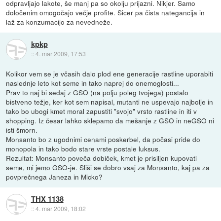
odpravljajo lakote, še manj pa so okolju prijazni. Nikjer. Samo
določenim omogočajo večje profite. Sicer pa čista nategancija in
laž za konzumacijo za nevedneže.
kpkp
::
4. mar 2009, 17:53
Kolikor vem se je včasih dalo plod ene generacije rastline uporabiti
naslednje leto kot seme in tako naprej do onemoglosti...
Prav to naj bi sedaj z GSO (na polju poleg tvojega) postalo
bistveno težje, ker kot sem napisal, mutanti ne uspevajo najbolje in
tako bo ubogi kmet moral zapustiti "svojo" vrsto rastline in iti v
shopping. Iz česar lahko sklepamo da mešanje z GSO in neGSO ni
isti šmorn.
Monsanto bo z ugodnimi cenami poskerbel, da počasi pride do
monopola in tako bodo stare vrste postale luksus.
Rezultat: Monsanto poveča dobiček, kmet je prisiljen kupovati
seme, mi jemo GSO-je. Sliši se dobro vsaj za Monsanto, kaj pa za
povprečnega Janeza in Micko?
THX 1138
::
4. mar 2009, 18:02