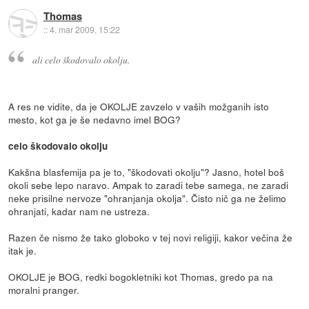
Thomas
::
4. mar 2009, 15:22
ali celo škodovalo okolju.
A res ne vidite, da je OKOLJE zavzelo v vaših možganih isto
mesto, kot ga je še nedavno imel BOG?
celo škodovalo okolju
Kakšna blasfemija pa je to, "škodovati okolju"? Jasno, hotel boš
okoli sebe lepo naravo. Ampak to zaradi tebe samega, ne zaradi
neke prisilne nervoze "ohranjanja okolja". Čisto nič ga ne želimo
ohranjati, kadar nam ne ustreza.
Razen če nismo že tako globoko v tej novi religiji, kakor večina že
itak je.
OKOLJE je BOG, redki bogokletniki kot Thomas, gredo pa na
moralni pranger.