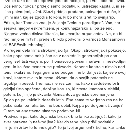
trženje tako očitno nepreverjene tehnologije, po vrsti odstranjevali.
Dosledno. "Skozi" pridejo samo podatki, ki ustrezajo kapitalu, in še
ti so potvorjeni, lažni. Skozi pridejo prodane, pokvarjene duše, ki
jim ni mar, kaj se zgodi s folkom, ki bo moral žreti to svinjarijo.
Edino, kar Thomas zna, je žaljenje "zelene paradigme". Vse, kar
sesuva njegov esktremizem, je komunajzarsko ali pa zeleno.
Njegova večna diskvalifikacija, ko zmanjka argumentov. Ne, on bi
rad milijone mrtvih, preden bi kdo podvomil o varnosti Monsantovih
ali BASFovih tehnologij.
V drugem delu filma strokovnjaki (ja, Okapi, strokovnjaki) pokažejo,
kako popolnoma naključno se v naslednjih generacijah po dna
verigi seli tisti vsajeni, po Thomasovo povsem naravni in neškodljivi
gen. In kakšne monstrume proizvede. Nobene kontrole nimajo nad
tem, nikakršne. Tega govna še podgani ne bi dal jesti, kaj šele svoji
kravi, katere mleko in meso uživam, da o svojih potomcih ne
izgubljam besed. Thomas, me res zanima, kako navdušeno bi ti
grizljal tisto spačeno, debilno koruzo, ki zraste kmetom v Mehiki,
potem, ko jim jo je skvarila Monsantova gensko spremenjena.
Sploh pa po kakšnih desetih letih. Ena sama te verjetno res ne bo
pokončala, pa raka tudi ne boš dobil. Kaj pa po dolgem uživanju?
O tem pa enostavno nimamo podatkov. Ni.
Predvsem pa, kako dejansko brezskrbno lahko zatrjuješ, kako je
svar naravna in neškodljiva? Ker do tebe niso prišli podatki o
milijonih žrtev te tehnologije? To je tvoj argument? Edino, kar lahko