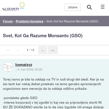
☰
Forum
»
Problemi človeštva
»
Svet, Kot Ga Razume Monsanto (GSO)
Svet, Kot Ga Razume Monsanto (GSO)
««
«
1
/ 18
»
»»
Icematxyz
::
4. mar 2009, 00:26
Torej ravno je bila ta oddaja na TV in tudi drugi del sledi. Ker je na
slo-tech kar nekaj debat potekalo na temo gensko spremenjenih
organizmov sem menenja da ta oddaja odlično prikaže:
-pomisleke glede GSO
-interes korporacij v tej zgodbi in kaj vse so pripravljene storiti IN
SO ŽE DOKAZANO storile za to da niso izgubile niti enega dolarja