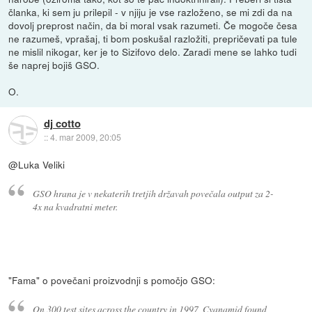
članka, ki sem ju prilepil - v njiju je vse razloženo, se mi zdi da na
dovolj preprost način, da bi moral vsak razumeti. Če mogoče česa
ne razumeš, vprašaj, ti bom poskušal razložiti, prepričevati pa tule
ne mislil nikogar, ker je to Sizifovo delo. Zaradi mene se lahko tudi
še naprej bojiš GSO.
O.
dj cotto
::
4. mar 2009, 20:05
@Luka Veliki
GSO hrana je v nekaterih tretjih državah povečala output za 2-
4x na kvadratni meter.
"Fama" o povečani proizvodnji s pomočjo GSO:
On 300 test sites across the country in 1997, Cyanamid found