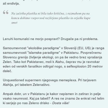
ali endivija.
Na začetku plastika ni bila tako kritična, z razmahom pa na
koncu dobimo vsepovsod razširjeno plastiko in orjaške kupe
smet
Lenuhi komunalci ne morjo pospravt? Drugače pa ni problema.
Samoumevnost "ekološke paradigme" v Sloveniji (EU, US) je ranga
samoumevnosti "islamske paradigme" v Pakistanu. Povprečnemu
Slovencu grenijo življenje ekologi, on pa še vedno brez vprašanja
Zelen. Tako kot Pakistanec, moli k Alahu, čeprav mu je ravnokar
eden od verskih fanatikov odtrgal nogo, s selfexplosion 20 metrov
daleč.
Unquestioned supermem njegovega memeplexa. Pri tarjavem
Alahija, pri tabelem Zelenaštvo.
Ampak dobr, un v Pakistanu je kakor nepismen in zatiran in pelje
vsako neumnost. Kaj pa tabeli? A res ne znamo že enkrat reč telim
ki serjejo po nas Zeleno drisko -
Dosta više!