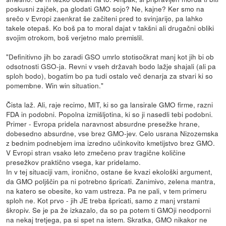
poskusni zajček, pa glodati GMO sojo? Ne, kajne? Ker smo na
srečo v Evropi zaenkrat še začiteni pred to svinjarijo, pa lahko
takele otepaš. Ko boš pa to moral dajat v takšni ali drugačni obliki
svojim otrokom, boš verjetno malo premislil.
"Definitivno jih bo zaradi GSO umrlo stotisočkrat manj kot jih bi ob
odsotnosti GSO-ja. Revni v vseh državah bodo lažje shajali (ali pa
sploh bodo), bogatim bo pa tudi ostalo več denarja za stvari ki so
pomembne. Win win situation."
Čista laž. Ali, raje recimo, MIT, ki so ga lansirale GMO firme, razni
FDA in podobni. Popolna izmišljotina, ki so ji nasedli tebi podobni.
Primer - Evropa pridela naravnost absurdne presežke hrane,
dobesedno absurdne, vse brez GMO-jev. Celo usrana Nizozemska
z bednim podnebjem ima izredno učinkovito kmetijstvo brez GMO.
V Evropi stran vsako leto zmečeno prav tragične količine
presežkov praktično vsega, kar pridelamo.
In v tej situaciji vam, ironično, ostane še kvazi ekološki argument,
da GMO poljščin pa ni potrebno špricati. Zanimivo, zelena mantra,
na katero se obesite, ko vam ustreza. Pa ne pali, v tem primeru
sploh ne. Kot prvo - jih JE treba špricati, samo z manj vrstami
škropiv. Se je pa že izkazalo, da so pa potem ti GMOji neodporni
na nekaj tretjega, pa si spet na istem. Skratka, GMO nikakor ne