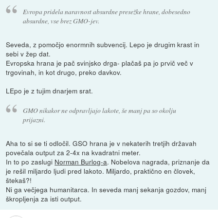
Evropa pridela naravnost absurdne presežke hrane, dobesedno
absurdne, vse brez GMO-jev.
Seveda, z pomočjo enormnih subvencij. Lepo je drugim krast in
sebi v žep dat.
Evropska hrana je pač svinjsko drga- plačaš pa jo prvič več v
trgovinah, in kot drugo, preko davkov.
LEpo je z tujim dnarjem srat.
GMO nikakor ne odpravljajo lakote, še manj pa so okolju
prijazni.
Aha to si se ti odločil. GSO hrana je v nekaterih tretjih državah
povečala output za 2-4x na kvadratni meter.
In to po zaslugi
Norman Burlog-a
. Nobelova nagrada, priznanje da
je rešil miljardo ljudi pred lakoto. Miljardo, praktično en človek,
štekaš?!
Ni ga večjega humanitarca. In seveda manj sekanja gozdov, manj
škropljenja za isti output.