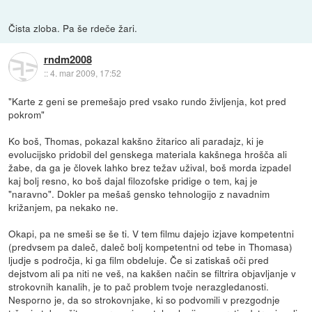
Čista zloba. Pa še rdeče žari.
rndm2008
::
4. mar 2009, 17:52
"Karte z geni se premešajo pred vsako rundo življenja, kot pred
pokrom"
Ko boš, Thomas, pokazal kakšno žitarico ali paradajz, ki je
evolucijsko pridobil del genskega materiala kakšnega hrošča ali
žabe, da ga je človek lahko brez težav užival, boš morda izpadel
kaj bolj resno, ko boš dajal filozofske pridige o tem, kaj je
"naravno". Dokler pa mešaš gensko tehnologijo z navadnim
križanjem, pa nekako ne.
Okapi, pa ne smeši se še ti. V tem filmu dajejo izjave kompetentni
(predvsem pa daleč, daleč bolj kompetentni od tebe in Thomasa)
ljudje s področja, ki ga film obdeluje. Če si zatiskaš oči pred
dejstvom ali pa niti ne veš, na kakšen način se filtrira objavljanje v
strokovnih kanalih, je to pač problem tvoje nerazgledanosti.
Nesporno je, da so strokovnjake, ki so podvomili v prezgodnje