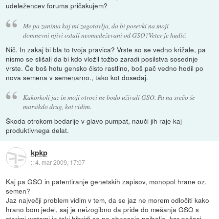
udeležencev foruma pričakujem?
Me pa zanima kaj mi zagotavlja, da bi posevki na moji
domnevni njivi ostali neomedeževani od GSO?Veter je hudič.
Nič. In zakaj bi bla to tvoja pravica? Vrste so se vedno križale, pa
nismo se slišali da bi kdo vložil tožbo zaradi posilstva sosednje
vrste. Če boš hotu gensko čisto rastlino, boš pač vedno hodil po
nova semena v semenarno., tako kot dosedaj.
Kakorkoli jaz in moji otroci ne bodo uživali GSO. Pa na srečo še
marsikdo drug, kot vidim.
Škoda otrokom bedarije v glavo pumpat, nauči jih raje kaj
produktivnega delat.
kpkp
::
4. mar 2009, 17:07
Kaj pa GSO in patentiranje genetskih zapisov, monopol hrane oz.
semen?
Jaz največji problem vidim v tem, da se jaz ne morem odločiti kako
hrano bom jedel, saj je neizogibno da pride do mešanja GSO s
starimi vrstami in taki hibridi se ne obnesejo najbolje, kar počasi