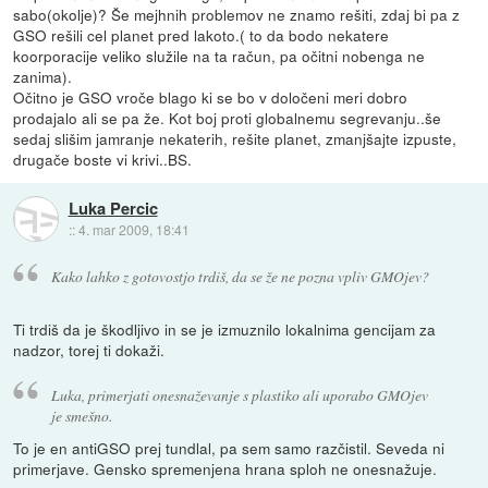
sabo(okolje)? Še mejhnih problemov ne znamo rešiti, zdaj bi pa z
GSO rešili cel planet pred lakoto.( to da bodo nekatere
koorporacije veliko služile na ta račun, pa očitni nobenga ne
zanima).
Očitno je GSO vroče blago ki se bo v določeni meri dobro
prodajalo ali se pa že. Kot boj proti globalnemu segrevanju..še
sedaj slišim jamranje nekaterih, rešite planet, zmanjšajte izpuste,
drugače boste vi krivi..BS.
Luka Percic
::
4. mar 2009, 18:41
Kako lahko z gotovostjo trdiš, da se že ne pozna vpliv GMOjev?
Ti trdiš da je škodljivo in se je izmuznilo lokalnima gencijam za
nadzor, torej ti dokaži.
Luka, primerjati onesnaževanje s plastiko ali uporabo GMOjev
je smešno.
To je en antiGSO prej tundlal, pa sem samo razčistil. Seveda ni
primerjave. Gensko spremenjena hrana sploh ne onesnažuje.