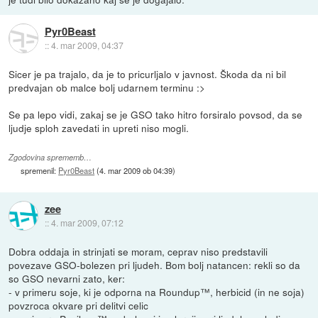
Pyr0Beast
::
4. mar 2009, 04:37
Sicer je pa trajalo, da je to pricurljalo v javnost. Škoda da ni bil
predvajan ob malce bolj udarnem terminu :>
Se pa lepo vidi, zakaj se je GSO tako hitro forsiralo povsod, da se
ljudje sploh zavedati in upreti niso mogli.
Zgodovina sprememb…
spremenil:
Pyr0Beast
(
4. mar 2009 ob 04:39
)
zee
::
4. mar 2009, 07:12
Dobra oddaja in strinjati se moram, ceprav niso predstavili
povezave GSO-bolezen pri ljudeh. Bom bolj natancen: rekli so da
so GSO nevarni zato, ker:
- v primeru soje, ki je odporna na Roundup™, herbicid (in ne soja)
povzroca okvare pri delitvi celic