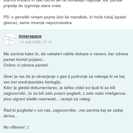
pripelje do izginotja stare vrste.
PS: o genetiki nimam pojma (kot še marsikdo, ki hoče tukaj izpasti
glavca), samo mnenje nepoznavalca
innerspace
::
4. mar 2009, 17:14
Me zanima kako to, da nekateri rabite dokaze o necem, kar zdrava
pamet komot pojasni...
Ocitno ni zdrave pameti.
Sicer je res da je ukvarjanje z gso-ji podrocje za nekoga ki ve kaj
vec kot srednjesolsko biologijo.
Kdor je gledal dokumentarec, je lahko videl oci ljudi ki so bili
zagovorniki...to so bili zelo prazni pogledi, z zelo malo inteligence.
plus uigrani sladki nasmeski... recept za nateg.
Rad bi pogledal v oci vas, zagovornike...me zanima kaj se zadaj
skriva...
No offence! ;)