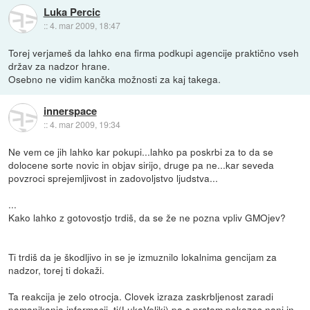
Luka Percic
::
4. mar 2009, 18:47
Torej verjameš da lahko ena firma podkupi agencije praktično vseh
držav za nadzor hrane.
Osebno ne vidim kančka možnosti za kaj takega.
innerspace
::
4. mar 2009, 19:34
Ne vem ce jih lahko kar pokupi...lahko pa poskrbi za to da se
dolocene sorte novic in objav sirijo, druge pa ne...kar seveda
povzroci sprejemljivost in zadovoljstvo ljudstva...
...
Kako lahko z gotovostjo trdiš, da se že ne pozna vpliv GMOjev?
Ti trdiš da je škodljivo in se je izmuznilo lokalnima gencijam za
nadzor, torej ti dokaži.
Ta reakcija je zelo otrocja. Clovek izraza zaskrbljenost zaradi
pomanjkanja informacij, ti(LukaVeliki) pa s prstom pokazes nanj in