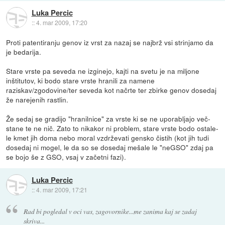
Luka Percic
::
4. mar 2009, 17:20
Proti patentiranju genov iz vrst za nazaj se najbrž vsi strinjamo da
je bedarija.
Stare vrste pa seveda ne izginejo, kajti na svetu je na miljone
inštitutov, ki bodo stare vrste hranili za namene
raziskav/zgodovine/ter seveda kot načrte ter zbirke genov dosedaj
že narejenih rastlin.
Že sedaj se gradijo "hranilnice" za vrste ki se ne uporabljajo več-
stane te ne nič. Zato to nikakor ni problem, stare vrste bodo ostale-
le kmet jih doma nebo moral vzdrževati gensko čistih (kot jih tudi
dosedaj ni mogel, le da so se dosedaj mešale le "neGSO" zdaj pa
se bojo še z GSO, vsaj v začetni fazi).
Luka Percic
::
4. mar 2009, 17:21
Rad bi pogledal v oci vas, zagovornike...me zanima kaj se zadaj
skriva...