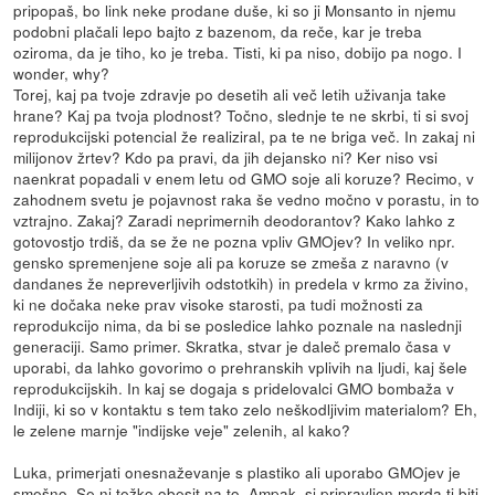
pripopaš, bo link neke prodane duše, ki so ji Monsanto in njemu
podobni plačali lepo bajto z bazenom, da reče, kar je treba
oziroma, da je tiho, ko je treba. Tisti, ki pa niso, dobijo pa nogo. I
wonder, why?
Torej, kaj pa tvoje zdravje po desetih ali več letih uživanja take
hrane? Kaj pa tvoja plodnost? Točno, slednje te ne skrbi, ti si svoj
reprodukcijski potencial že realiziral, pa te ne briga več. In zakaj ni
milijonov žrtev? Kdo pa pravi, da jih dejansko ni? Ker niso vsi
naenkrat popadali v enem letu od GMO soje ali koruze? Recimo, v
zahodnem svetu je pojavnost raka še vedno močno v porastu, in to
vztrajno. Zakaj? Zaradi neprimernih deodorantov? Kako lahko z
gotovostjo trdiš, da se že ne pozna vpliv GMOjev? In veliko npr.
gensko spremenjene soje ali pa koruze se zmeša z naravno (v
dandanes že nepreverljivih odstotkih) in predela v krmo za živino,
ki ne dočaka neke prav visoke starosti, pa tudi možnosti za
reprodukcijo nima, da bi se posledice lahko poznale na naslednji
generaciji. Samo primer. Skratka, stvar je daleč premalo časa v
uporabi, da lahko govorimo o prehranskih vplivih na ljudi, kaj šele
reprodukcijskih. In kaj se dogaja s pridelovalci GMO bombaža v
Indiji, ki so v kontaktu s tem tako zelo neškodljivim materialom? Eh,
le zelene marnje "indijske veje" zelenih, al kako?
Luka, primerjati onesnaževanje s plastiko ali uporabo GMOjev je
smešno. Se ni težko obesit na to. Ampak, si pripravljen morda ti biti