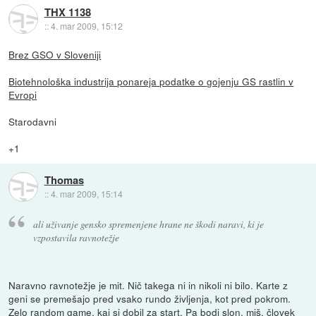
THX 1138
::
4. mar 2009, 15:12
Brez GSO v Sloveniji
Biotehnološka industrija ponareja podatke o gojenju GS rastlin v
Evropi
Starodavni
+1
Thomas
::
4. mar 2009, 15:14
ali uživanje gensko spremenjene hrane ne škodi naravi, ki je
vzpostavila ravnotežje
Naravno ravnotežje je mit. Nič takega ni in nikoli ni bilo. Karte z
geni se premešajo pred vsako rundo življenja, kot pred pokrom.
Zelo random game, kaj si dobil za start. Pa bodi slon, miš, človek