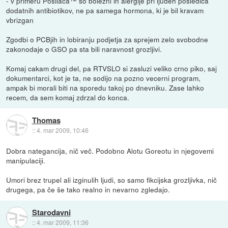
- v primeru Posilaca™ so bolezni in alergije pri ljudeh posledica
dodatnih antibiotikov, ne pa samega hormona, ki je bil kravam
vbrizgan
Zgodbi o PCBjih in lobiranju podjetja za sprejem zelo svobodne
zakonodaje o GSO pa sta bili naravnost grozljivi.
Komaj cakam drugi del, pa RTVSLO si zasluzi veliko crno piko, saj
dokumentarci, kot je ta, ne sodijo na pozno vecerni program,
ampak bi morali biti na sporedu takoj po dnevniku. Zase lahko
recem, da sem komaj zdrzal do konca.
Thomas
::
4. mar 2009, 10:46
Dobra nategancija, nič več. Podobno Alotu Goreotu in njegovemi
manipulaciji.
Umori brez trupel ali izginulih ljudi, so samo fikcijska grozljivka, nič
drugega, pa če še tako realno in nevarno zgledajo.
Starodavni
::
4. mar 2009, 11:36