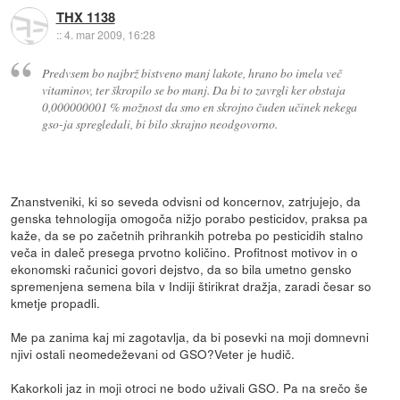
THX 1138
::
4. mar 2009, 16:28
Predvsem bo najbrž bistveno manj lakote, hrano bo imela več
vitaminov, ter škropilo se bo manj. Da bi to zavrgli ker obstaja
0,000000001 % možnost da smo en skrojno čuden učinek nekega
gso-ja spregledali, bi bilo skrajno neodgovorno.
Znanstveniki, ki so seveda odvisni od koncernov, zatrjujejo, da
genska tehnologija omogoča nižjo porabo pesticidov, praksa pa
kaže, da se po začetnih prihrankih potreba po pesticidih stalno
veča in daleč presega prvotno količino. Profitnost motivov in o
ekonomski računici govori dejstvo, da so bila umetno gensko
spremenjena semena bila v Indiji štirikrat dražja, zaradi česar so
kmetje propadli.
Me pa zanima kaj mi zagotavlja, da bi posevki na moji domnevni
njivi ostali neomedeževani od GSO?Veter je hudič.
Kakorkoli jaz in moji otroci ne bodo uživali GSO. Pa na srečo še