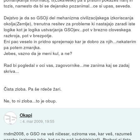
tozis, namesto da bi se dejansko pozanimal...ce si upas, seveda.
Dejstvo je da so GSOji del mehanizma civilizacijskega izkoriscanja
okolja(Zemlje), trenutna resitev za probleme ki nastajajo zaradi iste
logike kot je logika ustvarjanja GSOjev...pot v brezno cloveskega
razkroja, pot v brezpotje.
Eni pac veselo in pridno sprejemajo kar je dobro za njih...nekaterim
pa potem zmanjka.
Jebes, vazno da je meni kul, a ne?
Rad bi pogledal v oci vas, zagovornike...me zanima kaj se zadaj
skriva...
Čista zloba. Pa še rdeče žari.
Ne, to ni zloba...to je obup.
Okapi
::
4. mar 2009, 19:55
rndm2008, o GSO ne veš ničesar, oziroma vse, kar veš, razumeš
narobe (oziroma tako, kot so te pač indoktrinirali). Preberi si tista