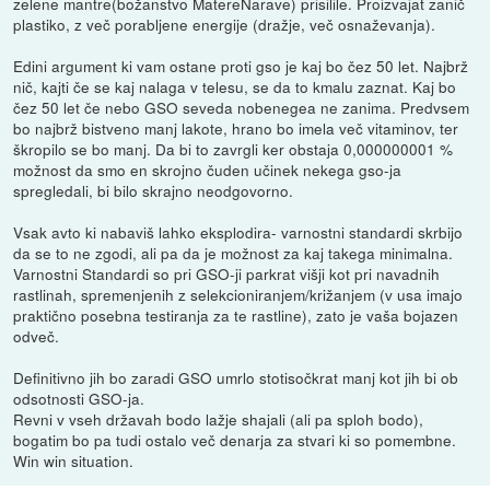
zelene mantre(božanstvo MatereNarave) prisilile. Proizvajat zanič
plastiko, z več porabljene energije (dražje, več osnaževanja).
Edini argument ki vam ostane proti gso je kaj bo čez 50 let. Najbrž
nič, kajti če se kaj nalaga v telesu, se da to kmalu zaznat. Kaj bo
čez 50 let če nebo GSO seveda nobenegea ne zanima. Predvsem
bo najbrž bistveno manj lakote, hrano bo imela več vitaminov, ter
škropilo se bo manj. Da bi to zavrgli ker obstaja 0,000000001 %
možnost da smo en skrojno čuden učinek nekega gso-ja
spregledali, bi bilo skrajno neodgovorno.
Vsak avto ki nabaviš lahko eksplodira- varnostni standardi skrbijo
da se to ne zgodi, ali pa da je možnost za kaj takega minimalna.
Varnostni Standardi so pri GSO-ji parkrat višji kot pri navadnih
rastlinah, spremenjenih z selekcioniranjem/križanjem (v usa imajo
praktično posebna testiranja za te rastline), zato je vaša bojazen
odveč.
Definitivno jih bo zaradi GSO umrlo stotisočkrat manj kot jih bi ob
odsotnosti GSO-ja.
Revni v vseh državah bodo lažje shajali (ali pa sploh bodo),
bogatim bo pa tudi ostalo več denarja za stvari ki so pomembne.
Win win situation.