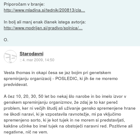
Priporočam v branje:
http://www.mladina.si/tednik/200813/cla...
In bolj ali manj enak članek istega avtorja:
http://www.modrijan.si/gradivo/solnica/...
O.
Starodavni
::
4. mar 2009, 14:50
Vesta thomas in okapi česa se jaz bojim pri genetskem
spreminjanju organizacij - POSLEDIC, ki jih še ne moremo
predvidevat.
A čez 10, 20, 30, 50 let bo nekaj šlo narobe in bo imelo izvor v
genskem spreminjanju organizmov, že zdaj je to kar pereč
problem, ker ni večjih študij ali uživanje gensko spremenjene hrane
ne škodi naravi, ki je vzpostavila ravnotežje, mi pa vključimo
spremenjeno sorto, ki je kot tujek in ne morem si predstavljati,
kakšne učinke bo imel tujek na obstoječi naravni red. Pozitivne ali
negativne, nič ne vem.