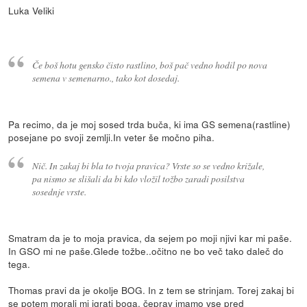
Luka Veliki
Če boš hotu gensko čisto rastlino, boš pač vedno hodil po nova
semena v semenarno., tako kot dosedaj.
Pa recimo, da je moj sosed trda buča, ki ima GS semena(rastline)
posejane po svoji zemlji.In veter še močno piha.
Nič. In zakaj bi bla to tvoja pravica? Vrste so se vedno križale,
pa nismo se slišali da bi kdo vložil tožbo zaradi posilstva
sosednje vrste.
Smatram da je to moja pravica, da sejem po moji njivi kar mi paše.
In GSO mi ne paše.Glede tožbe..očitno ne bo več tako daleč do
tega.
Thomas pravi da je okolje BOG. In z tem se strinjam. Torej zakaj bi
se potem morali mi igrati boga, čeprav imamo vse pred