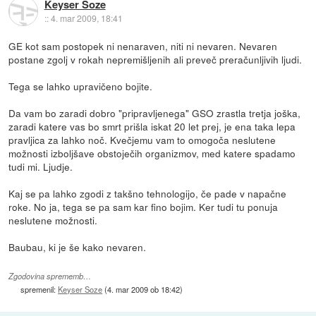
Keyser Soze
::
4. mar 2009, 18:41
GE kot sam postopek ni nenaraven, niti ni nevaren. Nevaren
postane zgolj v rokah nepremišljenih ali preveč preračunljivih ljudi.
Tega se lahko upravičeno bojite.
Da vam bo zaradi dobro "pripravljenega" GSO zrastla tretja joška,
zaradi katere vas bo smrt prišla iskat 20 let prej, je ena taka lepa
pravljica za lahko noč. Kvečjemu vam to omogoča neslutene
možnosti izboljšave obstoječih organizmov, med katere spadamo
tudi mi. Ljudje.
Kaj se pa lahko zgodi z takšno tehnologijo, če pade v napačne
roke. No ja, tega se pa sam kar fino bojim. Ker tudi tu ponuja
neslutene možnosti.
Baubau, ki je še kako nevaren.
Zgodovina sprememb…
spremenil:
Keyser Soze
(
4. mar 2009 ob 18:42
)