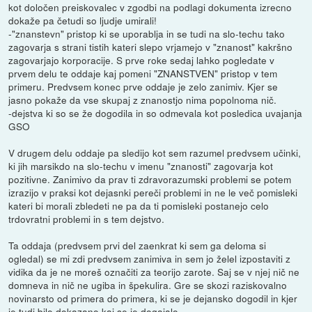
kot določen preiskovalec v zgodbi na podlagi dokumenta izrecno
dokaže pa četudi so ljudje umirali!
-"znanstevn" pristop ki se uporablja in se tudi na slo-techu tako
zagovarja s strani tistih kateri slepo vrjamejo v "znanost" kakršno
zagovarjajo korporacije. S prve roke sedaj lahko pogledate v
prvem delu te oddaje kaj pomeni "ZNANSTVEN" pristop v tem
primeru. Predvsem konec prve oddaje je zelo zanimiv. Kjer se
jasno pokaže da vse skupaj z znanostjo nima popolnoma nič.
-dejstva ki so se že dogodila in so odmevala kot posledica uvajanja
GSO
V drugem delu oddaje pa sledijo kot sem razumel predvsem učinki,
ki jih marsikdo na slo-techu v imenu "znanosti" zagovarja kot
pozitivne. Zanimivo da prav ti zdravorazumski problemi se potem
izrazijo v praksi kot dejasnki pereči problemi in ne le več pomisleki
kateri bi morali zbledeti ne pa da ti pomisleki postanejo celo
trdovratni problemi in s tem dejstvo.
Ta oddaja (predvsem prvi del zaenkrat ki sem ga deloma si
ogledal) se mi zdi predvsem zanimiva in sem jo želel izpostaviti z
vidika da je ne moreš označiti za teorijo zarote. Saj se v njej nič ne
domneva in nič ne ugiba in špekulira. Gre se skozi raziskovalno
novinarsto od primera do primera, ki se je dejansko dogodil in kjer
je tudi bilo dokazano kaj se je dogajalo.