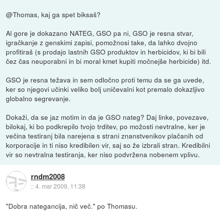
@Thomas, kaj ga spet biksaš?
Al gore je dokazano NATEG, GSO pa ni, GSO je resna stvar,
igračkanje z genskimi zapisi, pomožnosi take, da lahko dvojno
profitiraš (s prodajo lastnih GSO produktov in herbicidov, ki bi bili
čez čas neuporabni in bi moral kmet kupiti močnejše herbicide) itd.
GSO je resna težava in sem odločno proti temu da se ga uvede,
ker so njegovi učinki veliko bolj uničevalni kot premalo dokazljivo
globalno segrevanje.
Dokaži, da se jaz motim in da je GSO nateg? Daj linke, povezave,
bilokaj, ki bo podkrepilo tvojo trditev, po možosti nevtralne, ker je
večina testiranj bila narejena s strani znanstvenikov plačanih od
korporacije in ti niso kredibilen vir, saj so že izbrali stran. Kredibilni
vir so nevtralna testiranja, ker niso podvržena nobenem vplivu.
rndm2008
::
4. mar 2009, 11:38
"Dobra nategancija, nič več." po Thomasu.