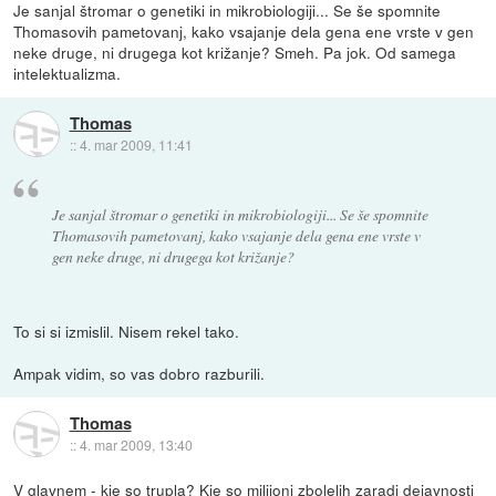
Je sanjal štromar o genetiki in mikrobiologiji... Se še spomnite
Thomasovih pametovanj, kako vsajanje dela gena ene vrste v gen
neke druge, ni drugega kot križanje? Smeh. Pa jok. Od samega
intelektualizma.
Thomas
::
4. mar 2009, 11:41
Je sanjal štromar o genetiki in mikrobiologiji... Se še spomnite
Thomasovih pametovanj, kako vsajanje dela gena ene vrste v
gen neke druge, ni drugega kot križanje?
To si si izmislil. Nisem rekel tako.
Ampak vidim, so vas dobro razburili.
Thomas
::
4. mar 2009, 13:40
V glavnem - kje so trupla? Kje so milijoni zbolelih zaradi dejavnosti