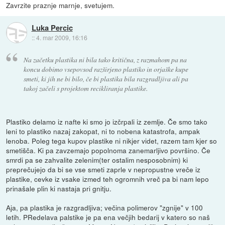
Zavrzite praznje marnje, svetujem.
Luka Percic
::
4. mar 2009, 16:16
Na začetku plastika ni bila tako kritična, z razmahom pa na
koncu dobimo vsepovsod razširjeno plastiko in orjaške kupe
smeti, ki jih ne bi bilo, če bi plastika bila razgradljiva ali pa
takoj začeli s projektom recikliranja plastike.
Plastiko delamo iz nafte ki smo jo izčrpali iz zemlje. Če smo tako
leni to plastiko nazaj zakopat, ni to nobena katastrofa, ampak
lenoba. Poleg tega kupov plastike ni nikjer videt, razem tam kjer so
smetišča. Ki pa zavzemajo popolnoma zanemarljivo površino. Če
smrdi pa se zahvalite zelenim(ter ostalim nesposobnim) ki
preprečujejo da bi se vse smeti zaprle v nepropustne vreče iz
plastike, cevke iz vsake izmed teh ogromnih vreč pa bi nam lepo
prinašale plin ki nastaja pri gnitju.
Aja, pa plastika je razgradljiva; večina polimerov "zgnije" v 100
letih. PRedelava palstike je pa ena večjih bedarij v katero so naš