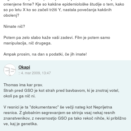
omenjene firme? Kje so kakšne epidemiološke študije o tem, kako
so po letu X ko so začeli tržiti Y, nastala povečanja kakšnih
obolenj?
Nimate nič?
Potem pa zelo slabo kaže vaši zadevi. Film je potem samo
manipulacija, nič drugega.
Ampak prosim, na dan s podatki, če jih imate!
Okapi
::
4. mar 2009, 13:47
Thomas ima kar prav.
Strah pred GSO je kot strah pred bavbavom, ki je znotraj votel,
okoli pa ga nič ni.
V resnici je ta "dokumentarec" še večji nateg kot Neprijetna
resnica. Z globalnim segrevanjem se strinja vsaj nekaj resnih
znanstvenikov, z nevarnostjo GSO pa tako rekoč nihče, ki približno
ve, kaj je genetika.