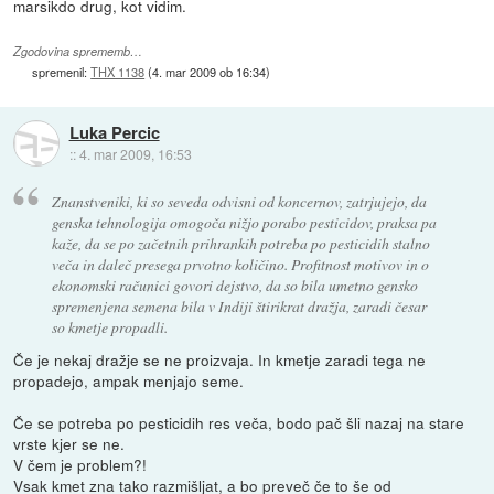
marsikdo drug, kot vidim.
Zgodovina sprememb…
spremenil:
THX 1138
(
4. mar 2009 ob 16:34
)
Luka Percic
::
4. mar 2009, 16:53
Znanstveniki, ki so seveda odvisni od koncernov, zatrjujejo, da
genska tehnologija omogoča nižjo porabo pesticidov, praksa pa
kaže, da se po začetnih prihrankih potreba po pesticidih stalno
veča in daleč presega prvotno količino. Profitnost motivov in o
ekonomski računici govori dejstvo, da so bila umetno gensko
spremenjena semena bila v Indiji štirikrat dražja, zaradi česar
so kmetje propadli.
Če je nekaj dražje se ne proizvaja. In kmetje zaradi tega ne
propadejo, ampak menjajo seme.
Če se potreba po pesticidih res veča, bodo pač šli nazaj na stare
vrste kjer se ne.
V čem je problem?!
Vsak kmet zna tako razmišljat, a bo preveč če to še od