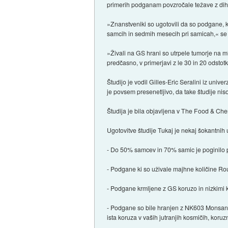
primerih podganam povzročale težave z dih
»Znanstveniki so ugotovili da so podgane, ki
samcih in sedmih mesecih pri samicah,« se
»Živali na GS hrani so utrpele tumorje na ml
predčasno, v primerjavi z le 30 in 20 odstotki
Študijo je vodil Gilles-Eric Seralini iz univ
je povsem presenetljivo, da take študije ni
Študija je bila objavljena v The Food & Che
Ugotovitve študije Tukaj je nekaj šokantnih u
- Do 50% samcev in 70% samic je poginilo
- Podgane ki so uživale majhne količine Ro
- Podgane krmljene z GS koruzo in nizkimi k
- Podgane so bile hranjen z NK603 Monsantovo
ista koruza v vaših jutranjih kosmičih, koruzni