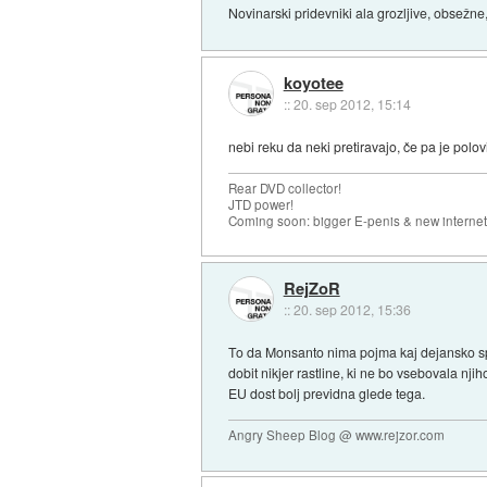
Novinarski pridevniki ala grozljive, obsežne
koyotee
::
20. sep 2012, 15:14
nebi reku da neki pretiravajo, če pa je pol
Rear DVD collector!
JTD power!
Coming soon: bigger E-penis & new internet
RejZoR
::
20. sep 2012, 15:36
To da Monsanto nima pojma kaj dejansko splo
dobit nikjer rastline, ki ne bo vsebovala nj
EU dost bolj previdna glede tega.
Angry Sheep Blog @ www.rejzor.com