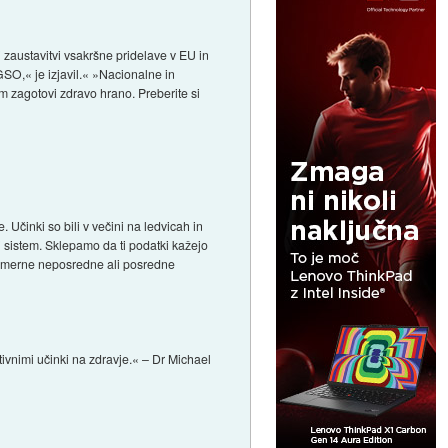
zaustavitvi vsakršne pridelave v EU in
SO,« je izjavil.« »Nacionalne in
om zagotovi zdravo hrano. Preberite si
Učinki so bili v večini na ledvicah in
i sistem. Sklepamo da ti podatki kažejo
enamerne neposredne ali posredne
tivnimi učinki na zdravje.« – Dr Michael