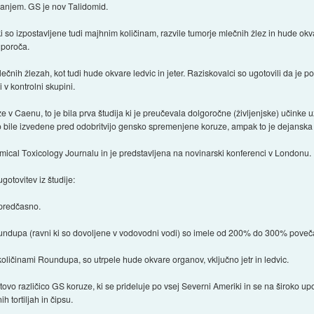
anjem. GS je nov Talidomid.
 so izpostavljene tudi majhnim količinam, razvile tumorje mlečnih žlez in hude okvare
 poroča.
ečnih žlezah, kot tudi hude okvare ledvic in jeter. Raziskovalci so ugotovili da je 
 v kontrolni skupini.
erze v Caenu, to je bila prva študija ki je preučevala dolgoročne (življenjske) učinke
so bile izvedene pred odobritvijo gensko spremenjene koruze, ampak to je dejanska
mical Toxicology Journalu in je predstavljena na novinarski konferenci v Londonu.
gotovitev iz študije:
 predčasno.
undupa (ravni ki so dovoljene v vodovodni vodi) so imele od 200% do 300% poveča
oličinami Roundupa, so utrpele hude okvare organov, vključno jetr in ledvic.
 različico GS koruze, ki se prideluje po vsej Severni Ameriki in se na široko uporab
h tortiljah in čipsu.