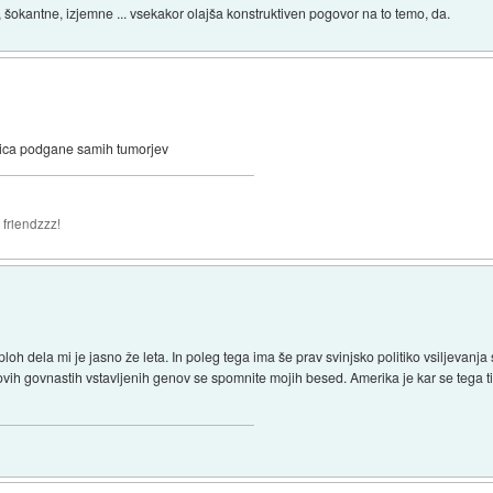
, šokantne, izjemne ... vsekakor olajša konstruktiven pogovor na to temo, da.
ovica podgane samih tumorjev
 friendzzz!
h dela mi je jasno že leta. In poleg tega ima še prav svinjsko politiko vsiljevanja
ihovih govnastih vstavljenih genov se spomnite mojih besed. Amerika je kar se tega ti