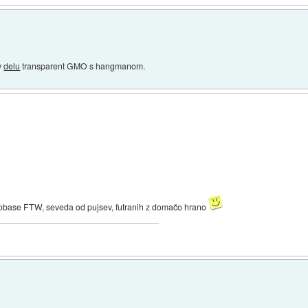
 v
delu
transparent GMO s hangmanom.
lobase FTW, seveda od pujsev, futranih z domačo hrano