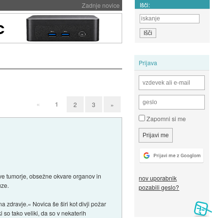
Išči:
Zadnje novice
Prijava
«
1
2
3
»
Zapomni si me
ive tumorje, obsežne okvare organov in
nov uporabnik
uze.
pozabili geslo?
 zdravje.« Novica še širi kot divji požar
 so tako veliki, da so v nekaterih