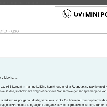
 umetne inteligence
::
včeraj ob 21:23
nto - gso
o o jabolkah...
ruzo (GS koruza) in majhne količine kemičnega gnojila Roundup, so razvile grozlj
 nove študije, ki obravnava dolgoročne vplive Monsantove gensko spremenjene kor
eno raziskavo na podganah doslej, ki zadeva učinke GS hrane in Roundup herbicida na
ujejo šokirano, nad fotografijami podgan z številnimi grotesknimi tumorji. Tumorji ki