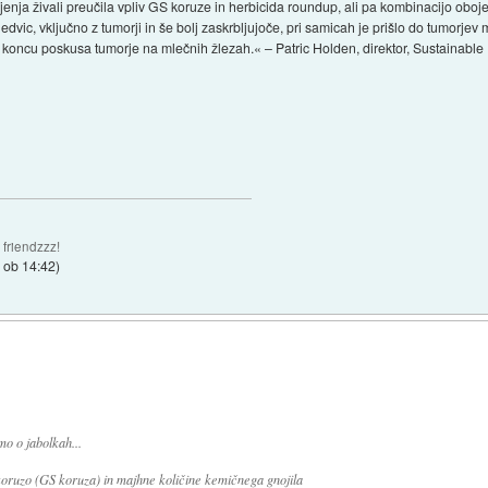
jenja živali preučila vpliv GS koruze in herbicida roundup, ali pa kombinacijo obojega
ledvic, vključno z tumorji in še bolj zaskrbljujoče, pri samicah je prišlo do tumorjev 
 koncu poskusa tumorje na mlečnih žlezah.« – Patric Holden, direktor, Sustainable
 friendzzz!
 ob 14:42
)
mo o jabolkah...
koruzo (GS koruza) in majhne količine kemičnega gnojila