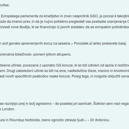
ovitve:
vropskega parlamenta za kmetijstvo in znan nasprotnik GSO, je pozval k takojšni 
kaže da imamo prav, in da je nujno potrebno pregledati vse postopke ocenjevanja G
vesti nove študije, ki se financirajo iz javnih sredstev, da se evropskim potrošnik
eh sort gensko spremenjenih koruz na sesalce.« Povzetek si lahko preberete tukaj.
orenalna toksičnost« pomeni jetrom strupeno.
ene učinke, povezane z uporabo GS koruze, ki so bili odvisni od spola in količine. 
mi. Drugi zabeleženi učinki so bili na srce, nadledvične žleze, vranico in krvotvorn
adi novih specifičnih pesticidov vsake koruze. Poleg tega, ni mogoče izključiti n
i se razvijejo prej in bolj agresivno – še posebej pri samicah. Šokiran sem nad nega
ge London.
e in Roundup herbicida, resno ogrozilo zdravje ljudi.« – Dr Antoniou.