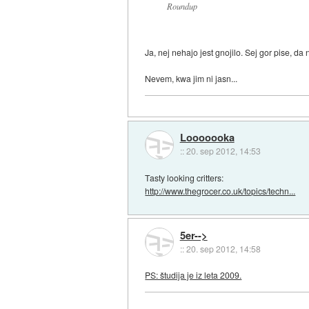
Roundup
Ja, nej nehajo jest gnojilo. Sej gor pise, da 
Nevem, kwa jim ni jasn...
Looooooka
::
20. sep 2012, 14:53
Tasty looking critters:
http://www.thegrocer.co.uk/topics/techn...
5er-->
::
20. sep 2012, 14:58
PS: študija je iz leta 2009.