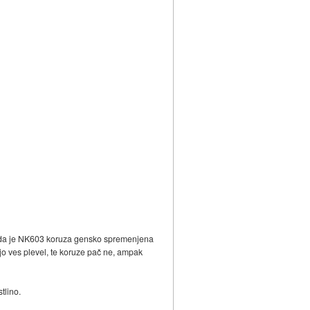
iše, da je NK603 koruza gensko spremenjena
tajo ves plevel, te koruze pač ne, ampak
tlino.