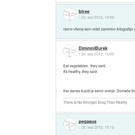
btree
::
20. sep 2012, 14:59
ravno včeraj sem videl zanimivo fotografijo
DimmniBurek
::
20. sep 2012, 15:09
Eat vegetables...they said.
It's healthy..they said.
Kar danes kupiš je samo sranje. Domače k
There Is No Stronger Drug Than Reality
pegasus
::
20. sep 2012, 15:13