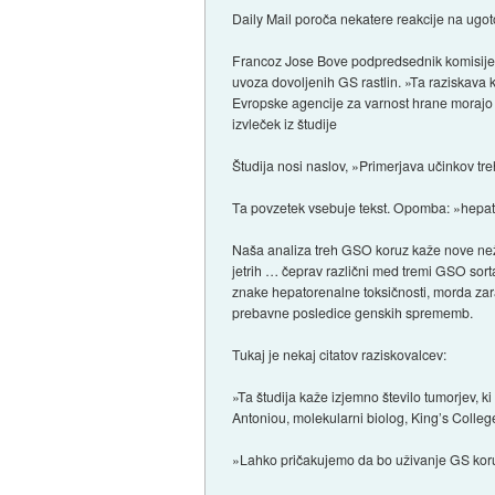
Daily Mail poroča nekatere reakcije na ugot
Francoz Jose Bove podpredsednik komisije E
uvoza dovoljenih GS rastlin. »Ta raziskava 
Evropske agencije za varnost hrane morajo iz
izvleček iz študije
Študija nosi naslov, »Primerjava učinkov tr
Ta povzetek vsebuje tekst. Opomba: »hepat
Naša analiza treh GSO koruz kaže nove nežel
jetrih … čeprav različni med tremi GSO sorta
znake hepatorenalne toksičnosti, morda zar
prebavne posledice genskih sprememb.
Tukaj je nekaj citatov raziskovalcev:
»Ta študija kaže izjemno število tumorjev, k
Antoniou, molekularni biolog, King’s Colle
»Lahko pričakujemo da bo uživanje GS koruz