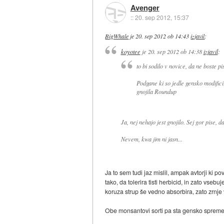
Avenger
::
20. sep 2012, 15:37
BigWhale
je
20. sep 2012 ob 14:43
izjavil
:
koyotee
je
20. sep 2012 ob 14:38
izjavil
:
to bi sodilo v novice, da ne boste pi
Podgane ki so jedle gensko modific
gnojila Roundup
Ja, nej nehajo jest gnojilo. Sej gor pise, d
Nevem, kwa jim ni jasn...
Ja to sem tudi jaz mislil, ampak avtorji ki 
tako, da tolerira tisti herbicid, in zato vse
koruza strup še vedno absorbira, zato zrnje 
Obe monsantovi sorti pa sta gensko spremenjen