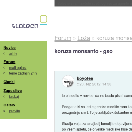
Spletne strani začele streči oglase za agente
Forum
»
Loža
»
koruza monsa
Novice
koruza monsanto - gso
arhiv
Forum
mali oglasi
teme zadnjih 24h
koyotee
Članki
::
20. sep 2012, 14:38
Zaposlitve
to bi sodilo v novice, da ne boste pisali sam
brskaj
Ostalo
Podgane ki so jedle gensko modificirano ko
pravila
prezgodnjo smrt. To je zaključek šokantne
Študija velja za »najbolj temeljito objavlj
po vsem spletu, celo velike medijske hiše del