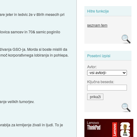
Hitre funkcije
 jeter in ledvic že v štirih mesecih pri
seznam tem
polovica samcev in 70& samic poginilo
 uživanja GSO-ja. Morda si boste mislili da
 moč korporativnega lobiranja in pohlepa.
Posebni izpisi
Avtor:
Ključna beseda:
nje velikih tumorjev.
lja za krmljenje živali in ljudi. To je