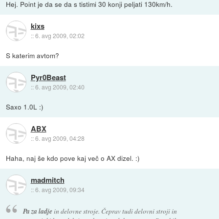
Hej. Point je da se da s tistimi 30 konji peljati 130km/h.
kixs
::
6. avg 2009, 02:02
S katerim avtom?
Pyr0Beast
::
6. avg 2009, 02:40
Saxo 1.0L :)
ABX
::
6. avg 2009, 04:28
Haha, naj še kdo pove kaj več o AX dizel. :)
madmitch
::
6. avg 2009, 09:34
Pa za ladje
in delovne stroje. Čeprav tudi delovni stroji in