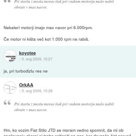
Pri startu z mesta moras itak pri vsakem motorju malo nabit
obrate v max navor.
Nekateri motorji imajo max navor pri 6.000rpm.
Če motor ni kišta več kot 1.000 rpm ne rabiš.
koyotee
::
5. avg 2009, 15:27
ja, pri turbodizlu res ne
OrkAA
::
5. avg 2009, 15:28
Pri startu z mesta moras itak pri vsakem motorju malo nabit
obrate v max navor.
Hm, ko vozim Fiat Stilo JTD se moram vedno spomnit, da mi ob
speljevanju skoraj ni treba pritisniti na gas, ker drugače čist preveč