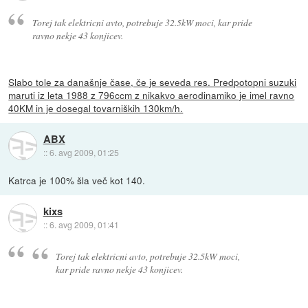
Torej tak elektricni avto, potrebuje 32.5kW moci, kar pride
ravno nekje 43 konjicev.
Slabo tole za današnje čase, če je seveda res. Predpotopni suzuki
maruti iz leta 1988 z 796ccm z nikakvo aerodinamiko je imel ravno
40KM in je dosegal tovarniških 130km/h.
ABX
::
6. avg 2009, 01:25
Katrca je 100% šla več kot 140.
kixs
::
6. avg 2009, 01:41
Torej tak elektricni avto, potrebuje 32.5kW moci,
kar pride ravno nekje 43 konjicev.