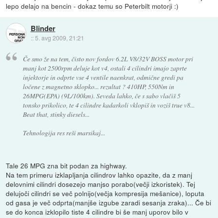
lepo delajo na bencin - dokaz temu so Peterbilt motorji :)
Blinder
::
5. avg 2009, 21:21
Če smo že na tem, čisto nov fordov 6.2L V8/32V BOSS motor pri
manj kot 2500rpm deluje kot v4, ostali 4 cilindri imajo zaprte
injektorje in odprte vse 4 ventile naenkrat, odmične gredi pa
ločene z magnetno sklopko... rezultat ? 410HP, 550Nm in
26MPG(EPA) (9L/100km). Seveda lahko, če s sabo vlačiš 5
tonsko prikolico, te 4 cilindre kadarkoli vklopiš in voziš true v8...
Beat that, stinky diesels...
Tehnologija res reši marsikaj...
Tale 26 MPG zna bit podan za highway.
Na tem primeru izklapljanja cilindrov lahko opazite, da z manj
delovnimi cilindri dosezejo manjso porabo(večji izkoristek). Tej
delujoči cilindri se več polnijo(večja kompresija mešanice), loputa
od gasa je več odprta(manjše izgube zaradi sesanja zraka)... Če bi
se do konca izklopilo tiste 4 cilindre bi še manj uporov bilo v