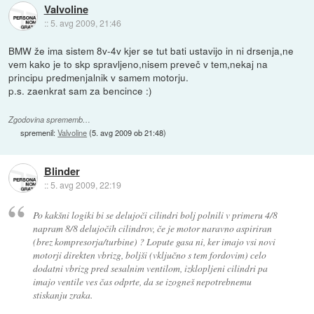
Valvoline
::
5. avg 2009, 21:46
BMW že ima sistem 8v-4v kjer se tut bati ustavijo in ni drsenja,ne
vem kako je to skp spravljeno,nisem preveč v tem,nekaj na
principu predmenjalnik v samem motorju.
p.s. zaenkrat sam za bencince :)
Zgodovina sprememb…
spremenil:
Valvoline
(
5. avg 2009 ob 21:48
)
Blinder
::
5. avg 2009, 22:19
Po kakšni logiki bi se delujoči cilindri bolj polnili v primeru 4/8
napram 8/8 delujočih cilindrov, če je motor naravno aspiriran
(brez kompresorja/turbine) ? Lopute gasa ni, ker imajo vsi novi
motorji direkten vbrizg, boljši (vključno s tem fordovim) celo
dodatni vbrizg pred sesalnim ventilom, izklopljeni cilindri pa
imajo ventile ves čas odprte, da se izogneš nepotrebnemu
stiskanju zraka.