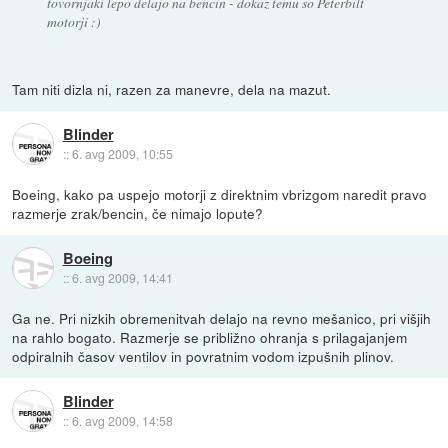
tovornjaki lepo delajo na bencin - dokaz temu so Peterbilt
motorji :)
Tam niti dizla ni, razen za manevre, dela na mazut.
Blinder
::
6. avg 2009, 10:55
Boeing, kako pa uspejo motorji z direktnim vbrizgom naredit pravo
razmerje zrak/bencin, če nimajo lopute?
Boeing
::
6. avg 2009, 14:41
Ga ne. Pri nizkih obremenitvah delajo na revno mešanico, pri višjih
na rahlo bogato. Razmerje se približno ohranja s prilagajanjem
odpiralnih časov ventilov in povratnim vodom izpušnih plinov.
Blinder
::
6. avg 2009, 14:58