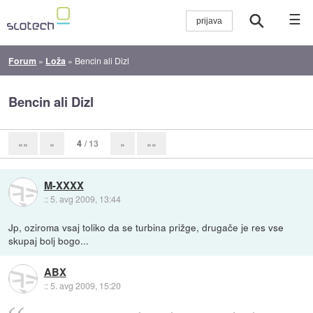
☰
Forum
»
Loža
»
Bencin ali Dizl
Bencin ali Dizl
4
/ 13
««
«
»
»»
M-XXXX
::
5. avg 2009, 13:44
Jp, oziroma vsaj toliko da se turbina prižge, drugače je res vse
skupaj bolj bogo...
ABX
::
5. avg 2009, 15:20