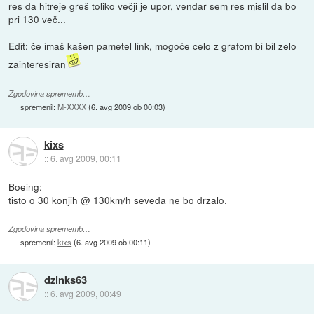
res da hitreje greš toliko večji je upor, vendar sem res mislil da bo
pri 130 več...
Edit: če imaš kašen pametel link, mogoče celo z grafom bi bil zelo
zainteresiran
Zgodovina sprememb…
spremenil:
M-XXXX
(
6. avg 2009 ob 00:03
)
kixs
::
6. avg 2009, 00:11
Boeing:
tisto o 30 konjih @ 130km/h seveda ne bo drzalo.
Zgodovina sprememb…
spremenil:
kixs
(
6. avg 2009 ob 00:11
)
dzinks63
::
6. avg 2009, 00:49