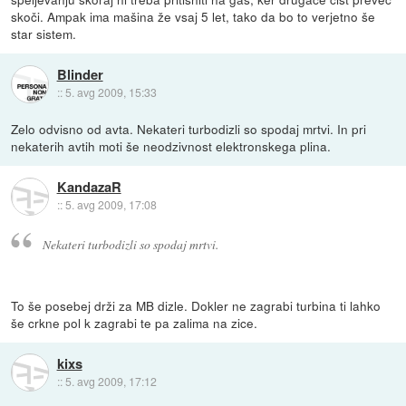
skoči. Ampak ima mašina že vsaj 5 let, tako da bo to verjetno še
star sistem.
Blinder
::
5. avg 2009, 15:33
Zelo odvisno od avta. Nekateri turbodizli so spodaj mrtvi. In pri
nekaterih avtih moti še neodzivnost elektronskega plina.
KandazaR
::
5. avg 2009, 17:08
Nekateri turbodizli so spodaj mrtvi.
To še posebej drži za MB dizle. Dokler ne zagrabi turbina ti lahko
še crkne pol k zagrabi te pa zalima na zice.
kixs
::
5. avg 2009, 17:12