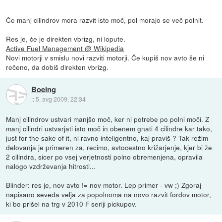
Če manj cilindrov mora razvit isto moč, pol morajo se več polnit.
Res je, če je direkten vbrizg, ni lopute.
Active Fuel Management @ Wikipedia
Novi motorji v smislu novi razviti motorji. Če kupiš nov avto še ni
rečeno, da dobiš direkten vbrizg.
Boeing
::
5. avg 2009, 22:34
Manj cilindrov ustvari manjšo moč, ker ni potrebe po polni moči. Z
manj cilindri ustvarjati isto moč in obenem gnati 4 cilindre kar tako,
just for the sake of it, ni ravno inteligentno, kaj praviš ? Tak režim
delovanja je primeren za, recimo, avtocestno križarjenje, kjer bi že
2 cilindra, sicer po vsej verjetnosti polno obremenjena, opravila
nalogo vzdrževanja hitrosti...
Blinder: res je, nov avto != nov motor. Lep primer - vw ;) Zgoraj
napisano seveda velja za popolnoma na novo razvit fordov motor,
ki bo prišel na trg v 2010 F seriji pickupov.