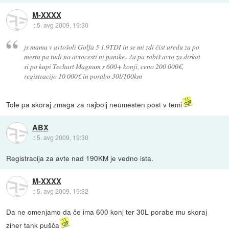
M-XXXX
::
5. avg 2009, 19:30
js mama v avtošoli Golfa 5 1.9TDI in se mi zdi čist uredu za po
mestu pa tudi na avtocesti ni panike.. ča pa rabiš avto za dirkat
si pa kupi Techart Magnum s 600+ konji, ceno 200 000€,
registracijo 10 000€ in porabo 30l/100km
Tole pa skoraj zmaga za najbolj neumesten post v temi
ABX
::
5. avg 2009, 19:30
Registracija za avte nad 190KM je vedno ista.
M-XXXX
::
5. avg 2009, 19:32
Da ne omenjamo da če ima 600 konj ter 30L porabe mu skoraj
ziher tank pušča