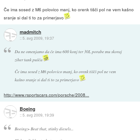
Če ima sosed z M6 polovico manj, ko orenk tišči pol ne vem kašno
sranje si dal ti to za primerjavo
madmitch
::
5. avg 2009, 19:37
Da ne omenjamo da če ima 600 konj ter 30L porabe mu skoraj
ziher tank pušča
Če ima sosed z M6 polovico manj, ko orenk tišči pol ne vem
kašno sranje si dal ti to za primerjavo
http://www.rsportscars.com/porsche/2008...
Boeing
::
5. avg 2009, 19:39
Boeing> Beat that, stinky diesels...