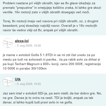
Problem nastane pri višjih obratih, kjer se 8v glave izkažejo za
premalo "prepustne" in omejujejo količino zraka, ki lahko gre skozi
ventile. 16v motorji zato v višjih obratih dosegajo več moči.
Torej, 8v motorji imajo več navora pri nižjih obratih, oz. z drugimi
besedami, prej dosežejo najvišji navor. Overall je v 16v motorjih
navor še vedno višji od 8v, ampak pri višjih obratih.
alexa-lol
::
5. avg 2009, 19:26
js mama v avtošoli Golfa 5 1.9TDI in se mi zdi čist uredu za po
mestu pa tudi na avtocesti ni panike.. ča pa rabiš avto za dirkat si
pa kupi Techart Magnum s 600+ konji, ceno 200 000€, registracijo
10 000€ in porabo 30l/100km
Utk
::
5. avg 2009, 19:30
Jaz sem imel v avtošoli SDI-ja, pa sem mislil, da kar dobro gre. No,
ne gre. Danes je to ovira na cesti. TDI je boljši, ampak za tak
denar, si lahko kupiš tudi pravi avto in ne golfa.