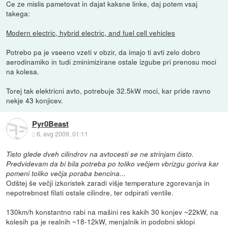
Ce ze mislis pametovat in dajat kaksne linke, daj potem vsaj
takega:
Modern electric, hybrid electric, and fuel cell vehicles
Potrebo pa je vseeno vzeti v obzir, da imajo ti avti zelo dobro
aerodinamiko in tudi zminimizirane ostale izgube pri prenosu moci
na kolesa.
Torej tak elektricni avto, potrebuje 32.5kW moci, kar pride ravno
nekje 43 konjicev.
Pyr0Beast
::
6. avg 2009, 01:11
Tisto glede dveh cilindrov na avtocesti se ne strinjam čisto.
Predvidevam da bi bila potreba po toliko večjem vbrizgu goriva kar
pomeni toliko večja poraba bencina...
Odštej še večji izkoristek zaradi višje temperature zgorevanja in
nepotrebnost filati ostale cilindre, ter odpirati ventile.
130km/h konstantno rabi na mašini res kakih 30 konjev ~22kW, na
kolesih pa je realnih ~18-12kW, menjalnik in podobni sklopi