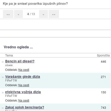
Kje pa je smisel povartka izpušnih plinov?
4
/ 13
««
«
»
»»
Vredno ogleda ...
Tema
Sporočila
»
Bencin ali diesel?
446
slowie
Oddelek:
Na cesti
»
Vprašanje glede dizla
271
FiReFTW
Oddelek:
Na cesti
»
efektivna vožnja dizla
150
FiReFTW
Oddelek:
Na cesti
»
Zakaj sploh bencinarja?
743
FlyingBee