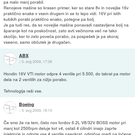
pa malo manj porabil.
Renojeve mašine so krasen primer, ker so stare 8v in novejše 16v
praktično enake v vsem drugem in se to lepo vidi. 16V pri istih
kubikih porabi praktično enako, potegne pa bolj.
Je pa tudi res, da so novejše mašine ponavadi nastavljene bolj na
šparanje kot na poskočnost, zato avti večinoma več ne tako
skočijo, ker to zelo poveča porabo, za pospešek je pa skoraj
vseeno, samo občutek je drugačen.
ABX
::
5. avg 2009, 17:36
Hondin 16V VTI motor odpre 4 ventile pri 5.500, do takrat pa motor
dela na 2 ventilih za nižjo porabo.
Tehnologija reši vse.
Boeing
::
5. avg 2009, 18:15
Če smo že na tem, čisto nov fordov 6.2L V8/32V BOSS motor pri
manj kot 2500rpm deluje kot v4, ostali 4 cilindri imajo zaprte
injektorje in odprte vse 4 ventile naenkrat, odmične gredi pa ločene