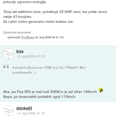
pokurijo ogromno energije.
Torej tak elektricni avto, potrebuje 32.5kW moci, kar pride ravno
nekje 43 konjicev.
Za način motor-generator-motor-kolesa res.
Zgodovina sprememb…
spremenil:
Pyr0Beast
(
6. avg 2009 ob 01:14
)
kixs
::
6. avg 2009, 01:13
A ni imela Katrca ene 35Hp in je šla 150km/h? Brez
aerodinamike. :)
Aha, pa Fico 850 je imel tudi 32KM in je sel ziher 140km/h
Nope, po tovarniskih podatkih zgolj 115km/h.
dzinks63
::
6. avg 2009, 01:18