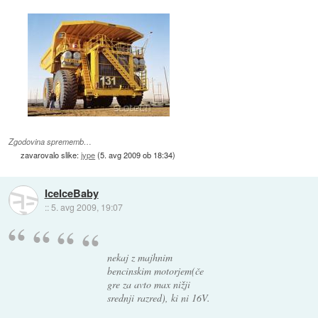
Zgodovina sprememb…
zavarovalo slike:
jype
(
5. avg 2009 ob 18:34
)
IceIceBaby
::
5. avg 2009, 19:07
nekaj z majhnim
bencinskim motorjem(če
gre za avto max nižji
srednji razred), ki ni 16V.