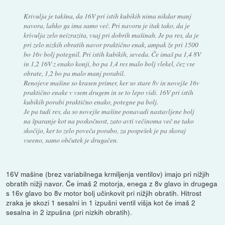
Krivulja je takšna, da 16V pri istih kubikih nima nikdar manj
navora, lahko ga ima samo več. Pri navoru je itak tako, da je
krivulja zelo neizrazita, vsaj pri dobrih mašinah. Je pa res, da je
pri zelo nizkih obratih navor praktično enak, ampak že pri 1500
bo 16v bolj potegnil. Pri istih kubikih, seveda. Če imaš pa 1,4 8V
in 1,2 16V z enako konji, bo pa 1,4 res malo bolj vlekel, čez vse
obrate, 1,2 bo pa malo manj porabil.
Renojeve mašine so krasen primer, ker so stare 8v in novejše 16v
praktično enake v vsem drugem in se to lepo vidi. 16V pri istih
kubikih porabi praktično enako, potegne pa bolj.
Je pa tudi res, da so novejše mašine ponavadi nastavljene bolj
na šparanje kot na poskočnost, zato avti večinoma več ne tako
skočijo, ker to zelo poveča porabo, za pospešek je pa skoraj
vseeno, samo občutek je drugačen.
16V mašine (brez variabilnega krmiljenja ventilov) imajo pri nižjih
obratih nižji navor. Če imaš 2 motorja, enega z 8v glavo in drugega
s 16v glavo bo 8v motor bolj učinkovit pri nižjih obratih. Hitrost
zraka je skozi 1 sesalni in 1 izpušni ventil višja kot če imaš 2
sesalna in 2 izpušna (pri nizkih obratih).