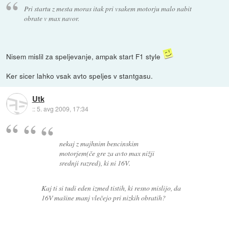
Pri startu z mesta moras itak pri vsakem motorju malo nabit
obrate v max navor.
Nisem mislil za speljevanje, ampak start F1 style
Ker sicer lahko vsak avto speljes v stantgasu.
Utk
::
5. avg 2009, 17:34
nekaj z majhnim bencinskim
motorjem(če gre za avto max nižji
srednji razred), ki ni 16V.
Kaj ti si tudi eden izmed tistih, ki resno mislijo, da
16V mašine manj vlečejo pri nizkih obratih?