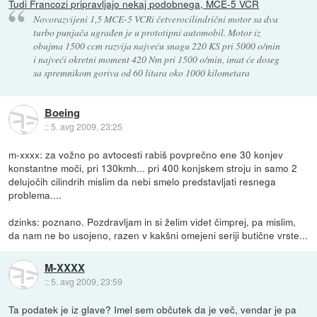
Tudi Francozi pripravljajo nekaj podobnega, MCE-5 VCR
Novorazvijeni 1,5 MCE-5 VCRi četverocilindrični motor sa dva
turbo punjača ugrađen je u prototipni automobil. Motor iz
obujma 1500 ccm razvija najveću snagu 220 KS pri 5000 o/min
i najveći okretni moment 420 Nm pri 1500 o/min, imat će doseg
sa spremnikom goriva od 60 litara oko 1000 kilometara
Boeing
::
5. avg 2009, 23:25
m-xxxx: za vožno po avtocesti rabiš povprečno ene 30 konjev
konstantne moči, pri 130kmh... pri 400 konjskem stroju in samo 2
delujočih cilindrih mislim da nebi smelo predstavljati resnega
problema....
dzinks: poznano. Pozdravljam in si želim videt čimprej, pa mislim,
da nam ne bo usojeno, razen v kakšni omejeni seriji butične vrste...
M-XXXX
::
5. avg 2009, 23:59
Ta podatek je iz glave? Imel sem občutek da je več, vendar je pa