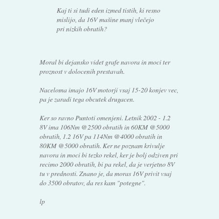
Kaj ti si tudi eden izmed tistih, ki resno
mislijo, da 16V mašine manj vlečejo
pri nizkih obratih?
Moral bi dejansko videt grafe navora in moci ter
proznost v dolocenih prestavah.
Naceloma imajo 16V motorji vsaj 15-20 konjev vec,
pa je zaradi tega obcutek drugacen.
Ker so ravno Puntoti omenjeni. Letnik 2002 - 1.2
8V ima 106Nm @2500 obratih in 60KM @5000
obratih, 1.2 16V pa 114Nm @4000 obratih in
80KM @5000 obratih. Ker ne poznam krivulje
navora in moci bi tezko rekel, ker je bolj odziven pri
recimo 2000 obratih, bi pa rekel, da je verjetno 8V
tu v prednosti. Znano je, da moras 16V privit vsaj
do 3500 obratov, da res kam "potegne".
lp