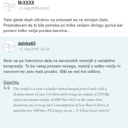
M-XXXX
::
5. avg 2009, 22:41
Tisto glede dveh cilindrov na avtocesti se ne strinjam čisto.
Predvidevam da bi bila potreba po toliko večjem vbrizgu goriva kar
pomeni toliko večja poraba bencina...
dzinks63
::
5. avg 2009, 22:43
Sicer se pa intenzivno dela na bencinskih motorjih z variabilno
kompresijo. To bo nekaj povsem novega, motorji z veliko močjo in
navorom ter zelo malo porabo. Sliši se več kot odlično.
DiesOtto
The result is a four-cylinder turbocharged petrol unit with a
displacement of just 1.8-litres delivering an output of 238 Hp
and a maximum torque of 400 Nm while at the same time
featuring an average fuel consumption of less than 6-liters of
gasoline per 100 km (39,2 mpg) in an… S-Class sized vehicle!