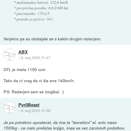
* maksimalna hitrost: 122,6 km/h
* povprečna poraba: 6,6 l/100 km
* pnevmatike: 135x13
* posoda za gorivo: 34 l
Verjetno pa so obstajale se s kakim drugim motorjem.
ABX
::
6. avg 2009, 01:47
GTL je imela 1100 ccm
Tako da ni vrag da ni šla ene 140km/h.
P.S: Radarjem sem se izogibal. :)
Pyr0Beast
::
6. avg 2009, 01:56
Je pa potrebno upostevat, da ima ta "teoreticni" el. avto maso
1500kg - ce malo prelistas knjigo, imas se vec zanimivih podatkov.