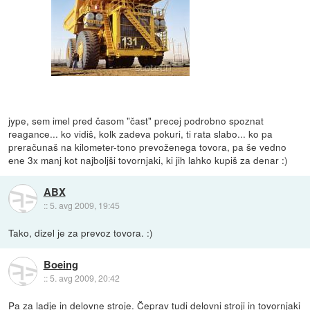
jype, sem imel pred časom "čast" precej podrobno spoznat
reagance... ko vidiš, kolk zadeva pokuri, ti rata slabo... ko pa
preračunaš na kilometer-tono prevoženega tovora, pa še vedno
ene 3x manj kot najboljši tovornjaki, ki jih lahko kupiš za denar :)
ABX
::
5. avg 2009, 19:45
Tako, dizel je za prevoz tovora. :)
Boeing
::
5. avg 2009, 20:42
Pa za ladje in delovne stroje. Čeprav tudi delovni stroji in tovornjaki