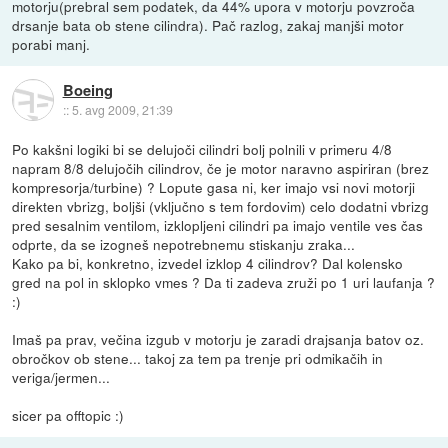
motorju(prebral sem podatek, da 44% upora v motorju povzroča
drsanje bata ob stene cilindra). Pač razlog, zakaj manjši motor
porabi manj.
Boeing
::
5. avg 2009, 21:39
Po kakšni logiki bi se delujoči cilindri bolj polnili v primeru 4/8
napram 8/8 delujočih cilindrov, če je motor naravno aspiriran (brez
kompresorja/turbine) ? Lopute gasa ni, ker imajo vsi novi motorji
direkten vbrizg, boljši (vključno s tem fordovim) celo dodatni vbrizg
pred sesalnim ventilom, izklopljeni cilindri pa imajo ventile ves čas
odprte, da se izogneš nepotrebnemu stiskanju zraka...
Kako pa bi, konkretno, izvedel izklop 4 cilindrov? Dal kolensko
gred na pol in sklopko vmes ? Da ti zadeva zruži po 1 uri laufanja ?
:)
Imaš pa prav, večina izgub v motorju je zaradi drajsanja batov oz.
obročkov ob stene... takoj za tem pa trenje pri odmikačih in
veriga/jermen...
sicer pa offtopic :)