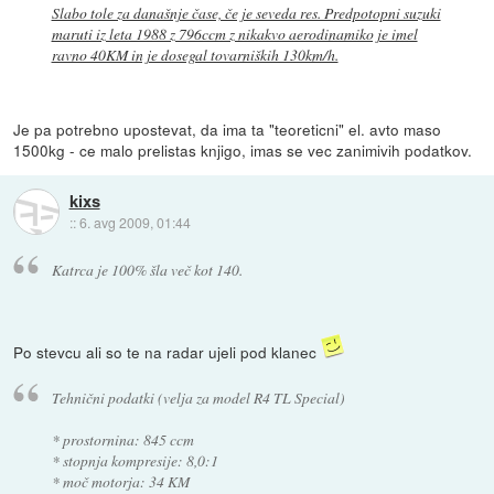
Slabo tole za današnje čase, če je seveda res. Predpotopni suzuki
maruti iz leta 1988 z 796ccm z nikakvo aerodinamiko je imel
ravno 40KM in je dosegal tovarniških 130km/h.
Je pa potrebno upostevat, da ima ta "teoreticni" el. avto maso
1500kg - ce malo prelistas knjigo, imas se vec zanimivih podatkov.
kixs
::
6. avg 2009, 01:44
Katrca je 100% šla več kot 140.
Po stevcu ali so te na radar ujeli pod klanec
Tehnični podatki (velja za model R4 TL Special)
* prostornina: 845 ccm
* stopnja kompresije: 8,0:1
* moč motorja: 34 KM