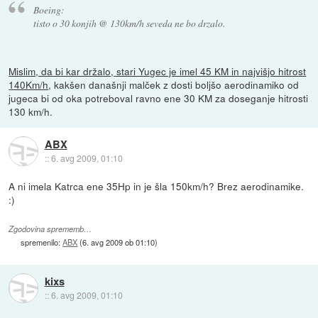
Boeing:
tisto o 30 konjih @ 130km/h seveda ne bo drzalo.
Mislim, da bi kar držalo, stari Yugec je imel 45 KM in najvišjo hitrost
140Km/h
, kakšen današnji malček z dosti boljšo aerodinamiko od
jugeca bi od oka potreboval ravno ene 30 KM za doseganje hitrosti
130 km/h.
ABX
::
6. avg 2009, 01:10
A ni imela Katrca ene 35Hp in je šla 150km/h? Brez aerodinamike.
:)
Zgodovina sprememb…
spremenilo:
ABX
(
6. avg 2009 ob 01:10
)
kixs
::
6. avg 2009, 01:10