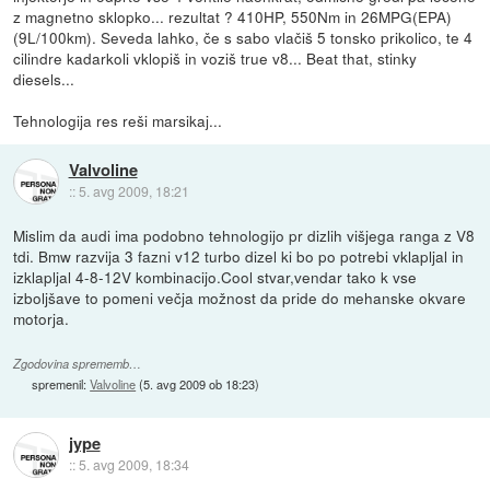
z magnetno sklopko... rezultat ? 410HP, 550Nm in 26MPG(EPA)
(9L/100km). Seveda lahko, če s sabo vlačiš 5 tonsko prikolico, te 4
cilindre kadarkoli vklopiš in voziš true v8... Beat that, stinky
diesels...
Tehnologija res reši marsikaj...
Valvoline
::
5. avg 2009, 18:21
Mislim da audi ima podobno tehnologijo pr dizlih višjega ranga z V8
tdi. Bmw razvija 3 fazni v12 turbo dizel ki bo po potrebi vklapljal in
izklapljal 4-8-12V kombinacijo.Cool stvar,vendar tako k vse
izboljšave to pomeni večja možnost da pride do mehanske okvare
motorja.
Zgodovina sprememb…
spremenil:
Valvoline
(
5. avg 2009 ob 18:23
)
jype
::
5. avg 2009, 18:34