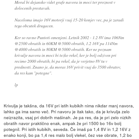
Moral bi dejansko videt grafe navora in moci ter proznost v
dolocenih prestavah.
Naceloma imajo 16V motorji vsaj 15-20 konjev vec, pa je zaradi
tega obcutek drugacen.
Ker so ravno Puntoti omenjeni. Letnik 2002 - 1.2 8V ima 106Nm
@2500 obratih in 60KM @5000 obratih, 1.2 16V pa 114Nm
@4000 obratih in 80KM @5000 obratih. Ker ne poznam
krivulje navora in moci bi tezko rekel, ker je bolj odziven pri
recimo 2000 obratih, bi pa rekel, da je verjetno 8V tu v
prednosti. Znano je, da moras 16V privit vsaj do 3500 obratov,
da res kam "potegne".
lp
Krivulja je takšna, da 16V pri istih kubikih nima nikdar manj navora,
lahko ga ima samo več. Pri navoru je itak tako, da je krivulja zelo
neizrazita, vsaj pri dobrih mašinah. Je pa res, da je pri zelo nizkih
obratih navor praktično enak, ampak že pri 1500 bo 16v bolj
potegnil. Pri istih kubikih, seveda. Če imaš pa 1,4 8V in 1,2 16V z
enako konji, bo pa 1,4 res malo bolj vlekel, čez vse obrate, 1,2 bo