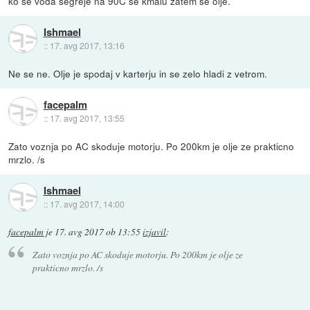
ko se voda segreje na 90C se kmalu zatem še olje.
Ishmael
::
17. avg 2017, 13:16
Ne se ne. Olje je spodaj v karterju in se zelo hladi z vetrom.
facepalm
::
17. avg 2017, 13:55
Zato voznja po AC skoduje motorju. Po 200km je olje ze prakticno
mrzlo. /s
Ishmael
::
17. avg 2017, 14:00
facepalm
je
17. avg 2017 ob 13:55
izjavil
:
Zato voznja po AC skoduje motorju. Po 200km je olje ze
prakticno mrzlo. /s