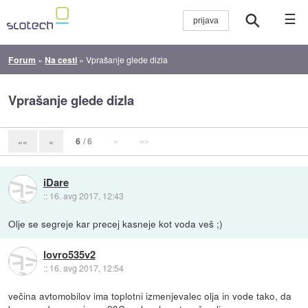
☰
Forum
»
Na cesti
»
Vprašanje glede dizla
Vprašanje glede dizla
6
/ 6
»
»»
««
«
iDare
::
16. avg 2017, 12:43
Olje se segreje kar precej kasneje kot voda veš ;)
lovro535v2
::
16. avg 2017, 12:54
večina avtomobilov ima toplotni izmenjevalec olja in vode tako, da