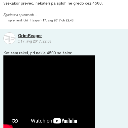
vsekakor preveč, nekateri pa sploh ne gredo čez 4500.
Zgodovina sprememb…
spremenil:
GrimReaper
(
17. avg 2017 ob 22:48
)
GrimReaper
::
17. avg 2017, 22:58
Kot sem rekel, pri nekje 4500 se šalta: