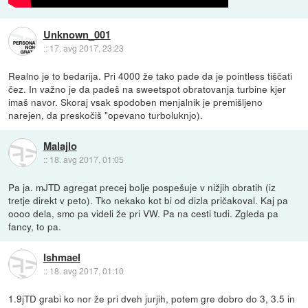
Unknown_001
::
17. avg 2017, 23:23
Realno je to bedarija. Pri 4000 že tako pade da je pointless tiščati
čez. In važno je da padeš na sweetspot obratovanja turbine kjer
imaš navor. Skoraj vsak spodoben menjalnik je premišljeno
narejen, da preskočiš "opevano turboluknjo).
Malajlo
::
18. avg 2017, 01:05
Pa ja. mJTD agregat precej bolje pospešuje v nižjih obratih (iz
tretje direkt v peto). Tko nekako kot bi od dizla pričakoval. Kaj pa
oooo dela, smo pa videli že pri VW. Pa na cesti tudi. Zgleda pa
fancy, to pa.
Ishmael
::
18. avg 2017, 01:10
1.9jTD grabi ko nor že pri dveh jurjih, potem gre dobro do 3, 3.5 in