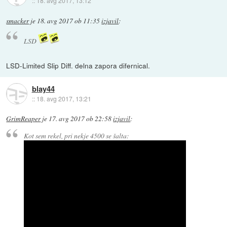
::
18. avg 2017, 13:12
smacker
je
18. avg 2017 ob 11:35
izjavil
:
LSD
LSD-Limited Slip Diff. delna zapora difernical.
blay44
::
18. avg 2017, 13:21
GrimReaper
je
17. avg 2017 ob 22:58
izjavil
:
Kot sem rekel, pri nekje 4500 se šalta: