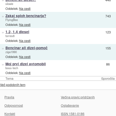
slowie
Oddelek:
Na cesti
»
Zakaj sploh bencinarja?
743
FlyingBee
Oddelek:
Na cesti
»
1.2, 1.4 diesel
123
torres8
Oddelek:
Na cesti
»
Bencinar ali dizel-pomoč
155
ziga1990
Oddelek:
Na cesti
»
Moj prvi dizel avtomobil
86
boss-tech
Oddelek:
Na cesti
Tema
Sporočila
Več podobnih tem
Pravila
Večina pravic pridržanih
Odgovornost
Oglaševanje
Kontakt
ISSN 1581-0186