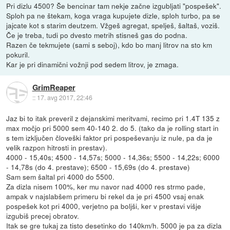
Pri dizlu 4500? Še bencinar tam nekje začne izgubljati "pospešek".
Sploh pa ne štekam, koga vraga kupujete dizle, sploh turbo, pa se
jajcate kot s starim deutzem. Vžgeš agregat, spelješ, šaltaš, voziš.
Če je treba, tudi po dvesto metrih stisneš gas do podna.
Razen če tekmujete (sami s seboj), kdo bo manj litrov na sto km
pokuril.
Kar je pri dinamični vožnji pod sedem litrov, je zmaga.
GrimReaper
::
17. avg 2017, 22:46
Jaz bi to itak preveril z dejanskimi meritvami, recimo pri 1.4T 135 z
max močjo pri 5000 sem 40-140 2. do 5. (tako da je rolling start in
s tem izključen človeški faktor pri pospeševanju iz nule, pa da je
velik razpon hitrosti in prestav).
4000 - 15,40s; 4500 - 14,57s; 5000 - 14,36s; 5500 - 14,22s; 6000
- 14,78s (do 4. prestave); 6500 - 15,69s (do 4. prestave)
Sam sem šaltal pri 4000 do 5500.
Za dizla nisem 100%, ker mu navor nad 4000 res strmo pade,
ampak v najslabšem primeru bi rekel da je pri 4500 vsaj enak
pospešek kot pri 4000, verjetno pa boljši, ker v prestavi višje
izgubiš precej obratov.
Itak se gre tukaj za tisto desetinko do 140km/h. 5000 je pa za dizla