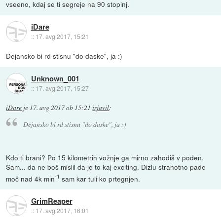
vseeno, kdaj se ti segreje na 90 stopinj.
iDare
::
17. avg 2017, 15:21
Dejansko bi rd stisnu "do daske", ja :)
Unknown_001
::
17. avg 2017, 15:27
iDare
je
17. avg 2017 ob 15:21
izjavil
:
Dejansko bi rd stisnu "do daske", ja :)
Kdo ti brani? Po 15 kilometrih vožnje ga mirno zahodiš v poden.
Sam... da ne boš mislil da je to kaj exciting. Dizlu strahotno pade
-1
moč nad 4k min
sam kar tuli ko prtegnjen.
GrimReaper
::
17. avg 2017, 16:01