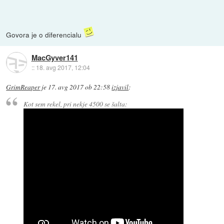
Govora je o diferencialu
MacGyver141
::
18. avg 2017, 12:04
GrimReaper
je
17. avg 2017 ob 22:58
izjavil
:
Kot sem rekel, pri nekje 4500 se šalta: