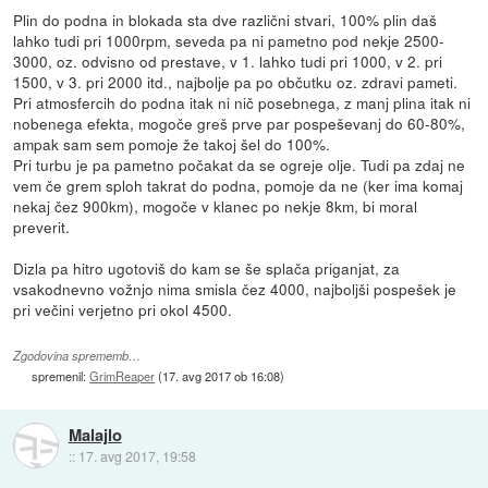
Plin do podna in blokada sta dve različni stvari, 100% plin daš
lahko tudi pri 1000rpm, seveda pa ni pametno pod nekje 2500-
3000, oz. odvisno od prestave, v 1. lahko tudi pri 1000, v 2. pri
1500, v 3. pri 2000 itd., najbolje pa po občutku oz. zdravi pameti.
Pri atmosfercih do podna itak ni nič posebnega, z manj plina itak ni
nobenega efekta, mogoče greš prve par pospeševanj do 60-80%,
ampak sam sem pomoje že takoj šel do 100%.
Pri turbu je pa pametno počakat da se ogreje olje. Tudi pa zdaj ne
vem če grem sploh takrat do podna, pomoje da ne (ker ima komaj
nekaj čez 900km), mogoče v klanec po nekje 8km, bi moral
preverit.
Dizla pa hitro ugotoviš do kam se še splača priganjat, za
vsakodnevno vožnjo nima smisla čez 4000, najboljši pospešek je
pri večini verjetno pri okol 4500.
Zgodovina sprememb…
spremenil:
GrimReaper
(
17. avg 2017 ob 16:08
)
Malajlo
::
17. avg 2017, 19:58