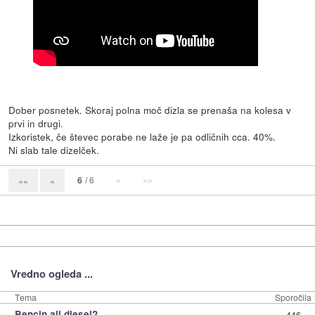
Dober posnetek. Skoraj polna moč dizla se prenaša na kolesa v
prvi in drugi.
Izkoristek, če števec porabe ne laže je pa odličnih cca. 40%.
Ni slab tale dizelček.
6
/ 6
»
»»
««
«
Vredno ogleda ...
Tema
Sporočila
»
Bencin ali diesel?
446