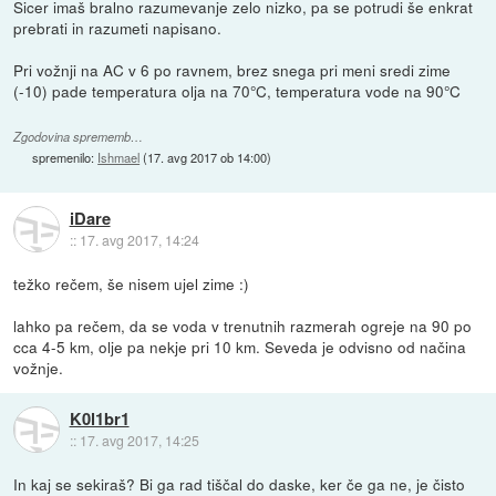
Sicer imaš bralno razumevanje zelo nizko, pa se potrudi še enkrat
prebrati in razumeti napisano.
Pri vožnji na AC v 6 po ravnem, brez snega pri meni sredi zime
(-10) pade temperatura olja na 70°C, temperatura vode na 90°C
Zgodovina sprememb…
spremenilo:
Ishmael
(
17. avg 2017 ob 14:00
)
iDare
::
17. avg 2017, 14:24
težko rečem, še nisem ujel zime :)
lahko pa rečem, da se voda v trenutnih razmerah ogreje na 90 po
cca 4-5 km, olje pa nekje pri 10 km. Seveda je odvisno od načina
vožnje.
K0l1br1
::
17. avg 2017, 14:25
In kaj se sekiraš? Bi ga rad tiščal do daske, ker če ga ne, je čisto