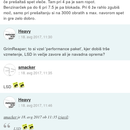
če prešaltaš spet vleče. Tam pri 4 pa je sam ropot.
Benzinarček pa do 6 pri 7.5 je pa blokada. Pri 6 že rahlo zgubiš
moč, samo pri prešaltanju si na 3000 obratih s max. navorom spet
in gre zelo dobro.
Heavy
::
18. avg 2017, 11:30
GrimReaper; to si vzel 'performance paket', kjer dobiš trše
vzmetenje, LSD in večje zavore ali je navadna oprema?
smacker
::
18. avg 2017, 11:35
LSD
Heavy
::
18. avg 2017, 11:46
smacker
je
18. avg 2017 ob 11:35
izjavil
:
LSD