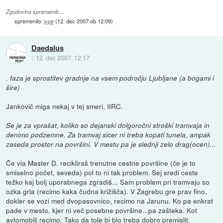
Zgodovina sprememb…
spremenilo:
jype
(
12. dec 2007 ob 12:09
)
Daedalus
::
12. dec 2007, 12:17
. faza je sprostitev gradnje na vsem področju Ljubljane (a bogami i
šire)
Jankovič miga nekaj v tej smeri, IIRC.
Se je za vprašat, koliko so dejanski dolgoročni stroški tramvaja in
denimo podzemne. Za tramvaj sicer ni treba kopati tunela, ampak
zaseda prostor na površini. V mestu pa je slednji zelo drag(ocen)...
Če via Master D. recikliraš trenutne cestne površine (če je to
smiselno počet, seveda) pol to ni tak problem. Sej sredi ceste
težko kaj bolj uporabnega zgradiš... Sam problem pri tramvaju so
ozka grla (recimo kaka čudna križišča). V Zagrebu gre prav fino,
dokler se vozi med dvopasovnico, recimo na Jarunu. Ko pa enkrat
pade v mesto, kjer ni več posebne površine...pa zašteka. Kot
avtomobili recimo. Tako da tole bi blo treba dobro premislit.