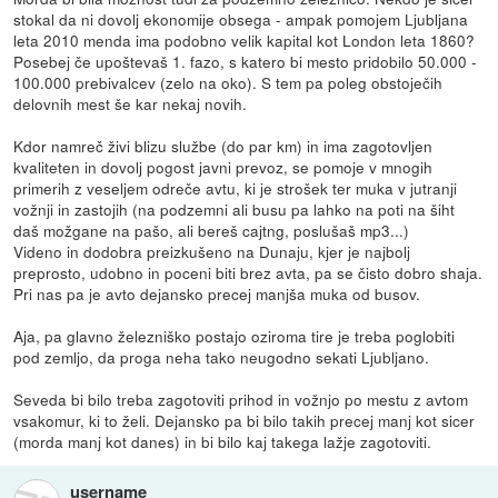
stokal da ni dovolj ekonomije obsega - ampak pomojem Ljubljana
leta 2010 menda ima podobno velik kapital kot London leta 1860?
Posebej če upoštevaš 1. fazo, s katero bi mesto pridobilo 50.000 -
100.000 prebivalcev (zelo na oko). S tem pa poleg obstoječih
delovnih mest še kar nekaj novih.
Kdor namreč živi blizu službe (do par km) in ima zagotovljen
kvaliteten in dovolj pogost javni prevoz, se pomoje v mnogih
primerih z veseljem odreče avtu, ki je strošek ter muka v jutranji
vožnji in zastojih (na podzemni ali busu pa lahko na poti na šiht
daš možgane na pašo, ali bereš cajtng, poslušaš mp3...)
Videno in dodobra preizkušeno na Dunaju, kjer je najbolj
preprosto, udobno in poceni biti brez avta, pa se čisto dobro shaja.
Pri nas pa je avto dejansko precej manjša muka od busov.
Aja, pa glavno železniško postajo oziroma tire je treba poglobiti
pod zemljo, da proga neha tako neugodno sekati Ljubljano.
Seveda bi bilo treba zagotoviti prihod in vožnjo po mestu z avtom
vsakomur, ki to želi. Dejansko pa bi bilo takih precej manj kot sicer
(morda manj kot danes) in bi bilo kaj takega lažje zagotoviti.
username