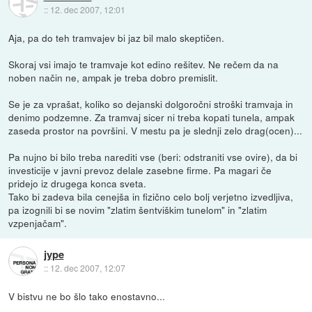
::
12. dec 2007, 12:01
Aja, pa do teh tramvajev bi jaz bil malo skeptičen.
Skoraj vsi imajo te tramvaje kot edino rešitev. Ne rečem da na
noben način ne, ampak je treba dobro premislit.
Se je za vprašat, koliko so dejanski dolgoročni stroški tramvaja in
denimo podzemne. Za tramvaj sicer ni treba kopati tunela, ampak
zaseda prostor na površini. V mestu pa je slednji zelo drag(ocen)...
Pa nujno bi bilo treba narediti vse (beri: odstraniti vse ovire), da bi
investicije v javni prevoz delale zasebne firme. Pa magari če
pridejo iz drugega konca sveta.
Tako bi zadeva bila cenejša in fizično celo bolj verjetno izvedljiva,
pa izognili bi se novim "zlatim šentviškim tunelom" in "zlatim
vzpenjačam".
jype
::
12. dec 2007, 12:07
V bistvu ne bo šlo tako enostavno...