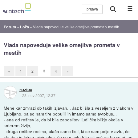
☰
Forum
»
Loža
»
Vlada napoveduje velike omejitve prometa v mestih
Vlada napoveduje velike omejitve prometa v
mestih
3
«
1
2
4
»
rozica
::
28. nov 2007, 12:37
Mene kar zmrazi ob takih izjavah... Jaz bi šla z veseljem z vlakom v
Ljubljano, pa so nam tire populili in imamo samo avtobus...
- ena od rešitev je, da bi bila zaposlitev ljudi čim bližje okolja v
katerem živijo,
- druga rešitev recimo, plača samo tisti, ki se sam pelje v avtu, če
sta dva je taksa minimalna, če so v avtu trije ali več pa takse ni, ne