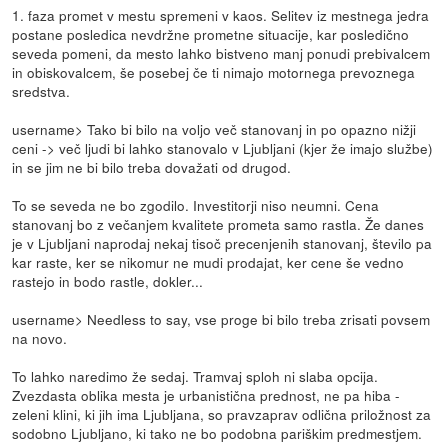
1. faza promet v mestu spremeni v kaos. Selitev iz mestnega jedra
postane posledica nevdržne prometne situacije, kar posledično
seveda pomeni, da mesto lahko bistveno manj ponudi prebivalcem
in obiskovalcem, še posebej če ti nimajo motornega prevoznega
sredstva.
username> Tako bi bilo na voljo več stanovanj in po opazno nižji
ceni -> več ljudi bi lahko stanovalo v Ljubljani (kjer že imajo službe)
in se jim ne bi bilo treba dovažati od drugod.
To se seveda ne bo zgodilo. Investitorji niso neumni. Cena
stanovanj bo z večanjem kvalitete prometa samo rastla. Že danes
je v Ljubljani naprodaj nekaj tisoč precenjenih stanovanj, število pa
kar raste, ker se nikomur ne mudi prodajat, ker cene še vedno
rastejo in bodo rastle, dokler...
username> Needless to say, vse proge bi bilo treba zrisati povsem
na novo.
To lahko naredimo že sedaj. Tramvaj sploh ni slaba opcija.
Zvezdasta oblika mesta je urbanistična prednost, ne pa hiba -
zeleni klini, ki jih ima Ljubljana, so pravzaprav odlična priložnost za
sodobno Ljubljano, ki tako ne bo podobna pariškim predmestjem.