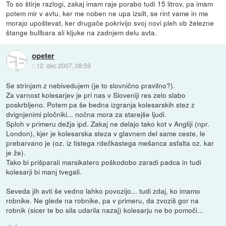
To so štirje razlogi, zakaj imam raje porabo tudi 15 litrov, pa imam
potem mir v avtu, ker me noben ne upa izsilt, se rint vame in me
morajo upoštevat, ker drugače pokrivijo svoj novi pleh ob železne
štange bullbara ali kljuke na zadnjem delu avta.
opeter
::
12. dec 2007, 08:59
Se strinjam z nebivedujem (je to slovnično pravilno?).
Za varnost kolesarjev je pri nas v Sloveniji res zelo slabo
poskrbljeno. Potem pa še bedna izgranja kolesarskih stez z
dvignjenimi pločniki... nočna mora za starejše ljudi.
Sploh v primeru dežja ipd. Zakaj ne delajo tako kot v Angliji (npr.
London), kjer je kolesarska steza v glavnem del same ceste, le
prebarvano je (oz. iz tistega rdečkastega mešanca asfalta oz. kar
je že).
Tako bi prišparali marsikatero poškodobo zaradi padca in tudi
kolesarji bi manj tvegali.
Seveda jih avti še vedno lahko povozijo... tudi zdaj, ko imamo
robnike. Ne glede na robnike, pa v primeru, da zvoziš gor na
robnik (sicer te bo sila udarila nazaj) kolesarju ne bo pomoči...