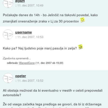
aljazh
::
11. dec 2007, 10:49
Počakajte danes do 14h - bo Jelinčič na tiskovki povedal, kako
zmanjšati onesnaženje zraka v Lj za 30 procentov
username
::
11. dec 2007, 10:53
Kako pa? Naj ljudstvo poje manj pasulja in zelja?
Zgodovina sprememb…
odbrisalo:
WarpedGone
(
11. dec 2007 ob 15:20
)
opeter
::
11. dec 2007, 13:52
Ali obstaja možnost da bi eventualno v mestih v celoti prepovedali
avtomobile?
Že od vsega začetka tega predloga se govori, da bi iz državnega