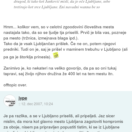
drugod, ki tako kot Janković misli, da je oče Ljubljane, sebe
tretirajo kot srce Ljubljane. Eni navadni wanna be so
Hmm... kolikor vem, so v celotni zgoodovini človeštva mesta
nastajala tako, da so se ljudje tja priselili. Prvič je bila vas, pozneje
pa mesto (tržnica, izmejnava blaga ipd.).
Tako da je vsak Ljubljančan prišlek. Če ne on, potem njegovi
predniki. Tudi on je, saj je prišel v maminem trebuhu v Ljubljano (ali
pa ga je štorklja prinesla).
Zanimivo je, ko nekateri na veliko govorijo, da pa so oni tukaj
tapravi, saj živijo njihov družina že 400 let na tem mestu itn.
offtopic over.
jype
::
12. dec 2007, 10:24
Je pa razlika, a se v Ljubljano priseliš, ali pripelješ. Jaz sicer
mislim, da mora kot glavno mesto Ljubljana zagotoviti kompromis
za oboje, nisem pa pripravljen popustiti tistim, ki se iz Ljubljane