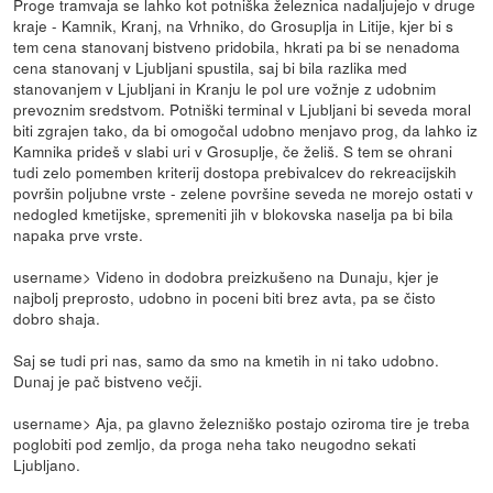
Proge tramvaja se lahko kot potniška železnica nadaljujejo v druge
kraje - Kamnik, Kranj, na Vrhniko, do Grosuplja in Litije, kjer bi s
tem cena stanovanj bistveno pridobila, hkrati pa bi se nenadoma
cena stanovanj v Ljubljani spustila, saj bi bila razlika med
stanovanjem v Ljubljani in Kranju le pol ure vožnje z udobnim
prevoznim sredstvom. Potniški terminal v Ljubljani bi seveda moral
biti zgrajen tako, da bi omogočal udobno menjavo prog, da lahko iz
Kamnika prideš v slabi uri v Grosuplje, če želiš. S tem se ohrani
tudi zelo pomemben kriterij dostopa prebivalcev do rekreacijskih
površin poljubne vrste - zelene površine seveda ne morejo ostati v
nedogled kmetijske, spremeniti jih v blokovska naselja pa bi bila
napaka prve vrste.
username> Videno in dodobra preizkušeno na Dunaju, kjer je
najbolj preprosto, udobno in poceni biti brez avta, pa se čisto
dobro shaja.
Saj se tudi pri nas, samo da smo na kmetih in ni tako udobno.
Dunaj je pač bistveno večji.
username> Aja, pa glavno železniško postajo oziroma tire je treba
poglobiti pod zemljo, da proga neha tako neugodno sekati
Ljubljano.