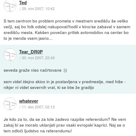
Ted
::
29. nov 2007, 10:42
S tem centrom bo problem prometa v mestnem središču še veliko
večji, saj bo folk odslej nakupoval/hodil v kino/se zabaval v samem
središču mesta. Kakšen povečan pritisk avtomobilov na center bo
to je menda vsem jasno...
Tear_DR0P
::
30. nov 2007, 22:49
seveda graže niso načrtovane :))
sem videl idejno skico in je postavljena v predmestje, med hiše -
nikjer ni videt severnih vrat, ki se btw že gradijo
whatever
::
11. dec 2007, 02:13
Je kdo za to, da se za tole zadevo razpiše referendum? Ne vem
zakaj bi se moralo uklanjati prav vsaki evropski kaprici. Naj se o
tem odloči ljudstvo na referendumu!