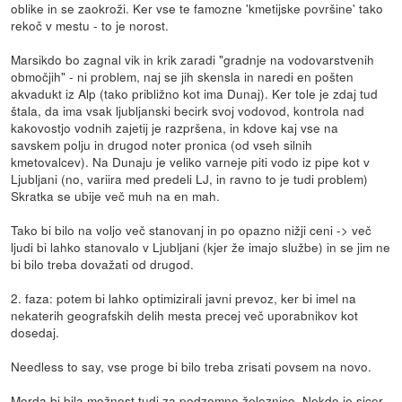
oblike in se zaokroži. Ker vse te famozne 'kmetijske površine' tako
rekoč v mestu - to je norost.
Marsikdo bo zagnal vik in krik zaradi "gradnje na vodovarstvenih
območjih" - ni problem, naj se jih skensla in naredi en pošten
akvadukt iz Alp (tako približno kot ima Dunaj). Ker tole je zdaj tud
štala, da ima vsak ljubljanski becirk svoj vodovod, kontrola nad
kakovostjo vodnih zajetij je razpršena, in kdove kaj vse na
savskem polju in drugod noter pronica (od vseh silnih
kmetovalcev). Na Dunaju je veliko varneje piti vodo iz pipe kot v
Ljubljani (no, variira med predeli LJ, in ravno to je tudi problem)
Skratka se ubije več muh na en mah.
Tako bi bilo na voljo več stanovanj in po opazno nižji ceni -> več
ljudi bi lahko stanovalo v Ljubljani (kjer že imajo službe) in se jim ne
bi bilo treba dovažati od drugod.
2. faza: potem bi lahko optimizirali javni prevoz, ker bi imel na
nekaterih geografskih delih mesta precej več uporabnikov kot
dosedaj.
Needless to say, vse proge bi bilo treba zrisati povsem na novo.
Morda bi bila možnost tudi za podzemno železnico. Nekdo je sicer