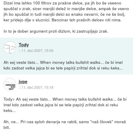
Dizel ima lahko 100 filtrov za prašne delce, pa jih bo še vseeno
spuščal v zrak, sicer manjši delež in manjše delce, ampak še vseno
jih bo spuščal in tudi manjši delci so enako nevarni, če ne še bolj,
ker pridejo dlje v sluznici. Bencinar teh prašnih delcev niti nima.
In to je dober argument proti dizlom, ki zastrupljajo zrak.
Tody
::
11. dec 2007, 15:09
Ah sej veste tisto... When money talks bullshit walks... če bi imel
kdo zadost velka jajca bi se tele papirji zrihtal dok si reku keks...
jype
::
11. dec 2007, 15:18
Tody> Ah sej veste tisto... When money talks bullshit walks... če bi
imel kdo zadost velka jajca bi se tele papirji zrihtal dok si reku
keks...
Ah, ne... Pri nas sploh denarja ne rabiš, samo "naš človek" moraš
biti.