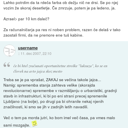
Lahko potrdim da ta rdeča farba ob dežju nič ne drsi. Se po njej
vozim že skoraj desetletje. Če zmrzuje, potem je pa ledeno, ja.
Azrael> par 10 km daleč?
Za računalničarja pa res ni noben problem, razen če delaš v tako
zaostali firmi, da ne premore ene tuš kabine.
username
::
11. dec 2007, 22:10
če bi htel zračunati oportunitetne stroške "luksuza", ko se en
človek na avto jajca skoz mesto
Treba se je pa vprašat, ZAKAJ se večina takole jajca...
Namig: sprememba stanja zahteva velike (skorajda
revolucionarne) spremembe v razmišljanju o urbanistiki, gradnji
stavb in infrastrukturi, ki bi po eni strani precej spremenile
Ljubljano (na bolje), po drugi pa bi ohranile nekaj njenih
značilnosti, ki smo se jih v zadnjih letih navadili.
Več o tem pa morda jutri, ko bom imel več časa, pa vmes malo
sami mozgajte.