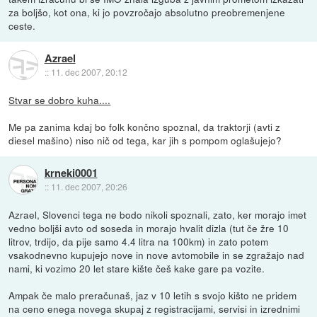
za boljšo, kot ona, ki jo povzročajo absolutno preobremenjene
ceste.
Azrael
::
11. dec 2007, 20:12
Stvar se dobro kuha....
Me pa zanima kdaj bo folk končno spoznal, da traktorji (avti z
diesel mašino) niso nič od tega, kar jih s pompom oglašujejo?
krneki0001
::
11. dec 2007, 20:26
Azrael, Slovenci tega ne bodo nikoli spoznali, zato, ker morajo imet
vedno boljši avto od soseda in morajo hvalit dizla (tut če žre 10
litrov, trdijo, da pije samo 4.4 litra na 100km) in zato potem
vsakodnevno kupujejo nove in nove avtomobile in se zgražajo nad
nami, ki vozimo 20 let stare kište češ kake gare pa vozite.
Ampak če malo preračunaš, jaz v 10 letih s svojo kišto ne pridem
na ceno enega novega skupaj z registracijami, servisi in izrednimi