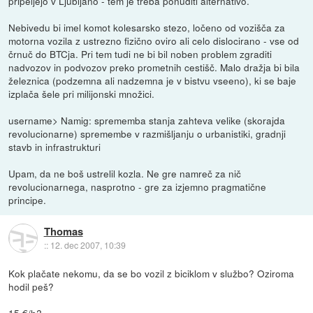
pripeljejo v Ljubljano - tem je treba ponuditi alternativo.
Nebivedu bi imel komot kolesarsko stezo, ločeno od vozišča za
motorna vozila z ustrezno fizično oviro ali celo dislocirano - vse od
črnuč do BTCja. Pri tem tudi ne bi bil noben problem zgraditi
nadvozov in podvozov preko prometnih cestišč. Malo dražja bi bila
železnica (podzemna ali nadzemna je v bistvu vseeno), ki se baje
izplača šele pri milijonski množici.
username> Namig: sprememba stanja zahteva velike (skorajda
revolucionarne) spremembe v razmišljanju o urbanistiki, gradnji
stavb in infrastrukturi
Upam, da ne boš ustrelil kozla. Ne gre namreč za nič
revolucionarnega, nasprotno - gre za izjemno pragmatične
principe.
Thomas
::
12. dec 2007, 10:39
Kok plačate nekomu, da se bo vozil z biciklom v službo? Oziroma
hodil peš?
15 €/h?