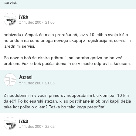
servisi.
jype
::
11. dec 2007, 21:00
nebivedu> Ampak če malo preračunaš, jaz v 10 letih s svojo kišto
ne pridem na ceno enega novega skupaj z registracijami, servisi in
izrednimi servisi.
Po novem boš še ekstra prihranil, saj poraba goriva ne bo več
problem. Vozilo boš puščal doma in se v mesto odpravil s kolesom.
Azrael
::
11. dec 2007, 21:35
Z neudobnim in v večin primerov neuporabnim biciklom par 10 km
daleč? Po kolesarski stezah, ki so poštrihane in ob prvi kaplji dežja
take kot polite o oljem? Težka bo tako koga prepričati.
jype
::
11. dec 2007, 22:02