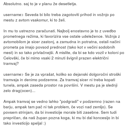
Absolutno. saj to je v planu že desetletja.
username> Seveda bi bilo treba zagotoviti prihod in vožnjo po
mestu z avtom vsakomur, ki to želi.
In mu to ustrezno zaračunati. Najbolj enostavno je to z uvedbo
prometnega režima, ki favorizira vse ostale udeležence. Vožnja z
avtomobilom je sicer zastonj, a zamudna in potratna, ostali načini
prometa pa imajo povsod prednost (tako kot v večini sodobnih
mest) in so tako privlačnejši. A mislite, da bi se kdo vozil v koloni po
Celovški, če bi mimo vsaki 2 minuti švignil prazen električni
tramvaj?
username> Se je za vprašat, koliko so dejanski dolgoročni stroški
tramvaja in denimo podzemne. Za tramvaj sicer ni treba kopati
tunela, ampak zaseda prostor na površini. V mestu pa je slednji
zelo drag(ocen)...
Ampak tramvaj se vedno lahko "podgradi" v podzemno (razen na
barju, ampak tam pač ni tak problem, če vozi nad zemljo). Se
povsem strinjam, da bi investicije morale biti zasebne. Sem tudi
prepričan, da naš župan pozna koga, ki mu bi dal koncesijo in bi
tako investicijo speljal :)