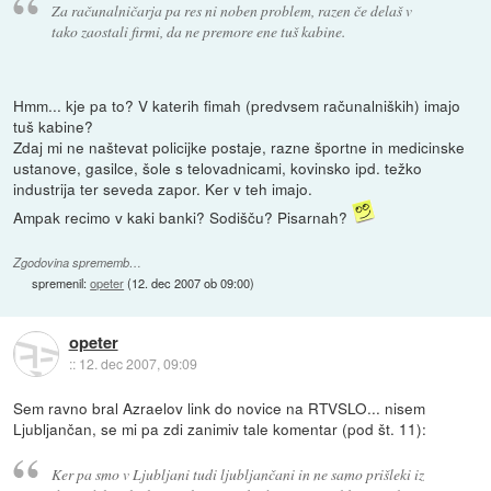
Za računalničarja pa res ni noben problem, razen če delaš v
tako zaostali firmi, da ne premore ene tuš kabine.
Hmm... kje pa to? V katerih fimah (predvsem računalniških) imajo
tuš kabine?
Zdaj mi ne naštevat policijke postaje, razne športne in medicinske
ustanove, gasilce, šole s telovadnicami, kovinsko ipd. težko
industrija ter seveda zapor. Ker v teh imajo.
Ampak recimo v kaki banki? Sodišču? Pisarnah?
Zgodovina sprememb…
spremenil:
opeter
(
12. dec 2007 ob 09:00
)
opeter
::
12. dec 2007, 09:09
Sem ravno bral Azraelov link do novice na RTVSLO... nisem
Ljubljančan, se mi pa zdi zanimiv tale komentar (pod št. 11):
Ker pa smo v Ljubljani tudi ljubljančani in ne samo prišleki iz