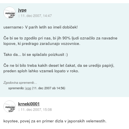
jype
::
11. dec 2007, 14:47
username> V parih letih so imeli dobiček!
Če bi se to zgodilo pri nas, bi jih 90% ljudi označilo za navadne
lopove, ki predrago zaračunajo vozovnice.
Tako da... bi se splačalo poizkusit :)
Če ne bi bilo treba kakih deset let čakat, da se uredijo papirji,
preden sploh lahko vzameš lopato v roko.
Zgodovina sprememb…
spremenilo:
jype
(
11. dec 2007 ob 14:56
)
krneki0001
::
11. dec 2007, 15:08
koyotee, povej za en primer dizla v japonskih velemestih.