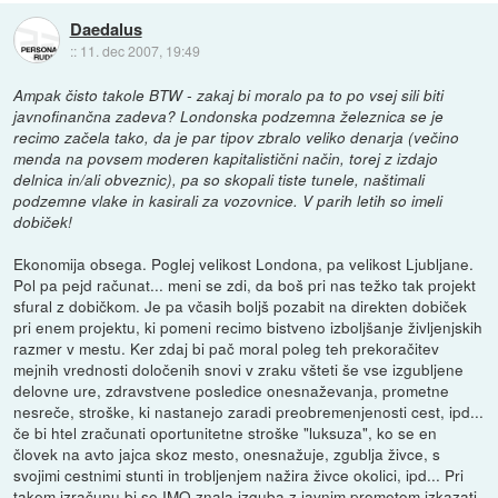
Daedalus
::
11. dec 2007, 19:49
Ampak čisto takole BTW - zakaj bi moralo pa to po vsej sili biti
javnofinančna zadeva? Londonska podzemna železnica se je
recimo začela tako, da je par tipov zbralo veliko denarja (večino
menda na povsem moderen kapitalistični način, torej z izdajo
delnica in/ali obveznic), pa so skopali tiste tunele, naštimali
podzemne vlake in kasirali za vozovnice. V parih letih so imeli
dobiček!
Ekonomija obsega. Poglej velikost Londona, pa velikost Ljubljane.
Pol pa pejd računat... meni se zdi, da boš pri nas težko tak projekt
sfural z dobičkom. Je pa včasih boljš pozabit na direkten dobiček
pri enem projektu, ki pomeni recimo bistveno izboljšanje življenjskih
razmer v mestu. Ker zdaj bi pač moral poleg teh prekoračitev
mejnih vrednosti določenih snovi v zraku všteti še vse izgubljene
delovne ure, zdravstvene posledice onesnaževanja, prometne
nesreče, stroške, ki nastanejo zaradi preobremenjenosti cest, ipd...
če bi htel zračunati oportunitetne stroške "luksuza", ko se en
človek na avto jajca skoz mesto, onesnažuje, zgublja živce, s
svojimi cestnimi stunti in trobljenjem nažira živce okolici, ipd... Pri
takem izračunu bi se IMO znala izguba z javnim prometom izkazati