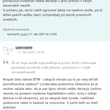
proračuna investirali velike denarje v javni prevoz v večjih
slovenskih mestih.
V primeru pa, da bi nabili ogromne takse na osebna vozila, pa bi
lahko pokrili razliko (beri: primankljaj) pri javnih prevoznih
sredstvih.
Zgodovina sprememb…
spremenil:
opeter
(
11. dec 2007 ob 13:53
)
username
::
11. dec 2007, 14:29
Že od vsega začetka tega predloga se govori, da bi iz državnega
proračuna investirali velike denarje v javni prevoz v večjih
slovenskih mestih.
Ampak čisto takole BTW - zakaj bi moralo pa to po vsej sili biti
javnofinančna zadeva? Londonska podzemna železnica se je
recimo začela tako, da je par tipov zbralo veliko denarja (večino
menda na povsem moderen kapitalistični način, torej z izdajo
delnica in/ali obveznic), pa so skopali tiste tunele, naštimali
podzemne vlake in kasirali za vozovnice. V parih letih so imeli
dobiček!