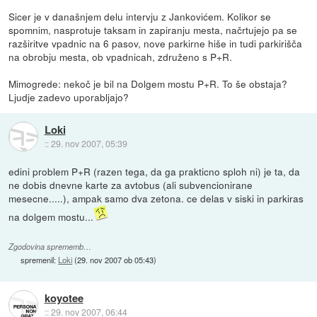
Sicer je v današnjem delu intervju z Jankovićem. Kolikor se
spomnim, nasprotuje taksam in zapiranju mesta, načrtujejo pa se
razširitve vpadnic na 6 pasov, nove parkirne hiše in tudi parkirišča
na obrobju mesta, ob vpadnicah, združeno s P+R.
Mimogrede: nekoč je bil na Dolgem mostu P+R. To še obstaja?
Ljudje zadevo uporabljajo?
Loki
::
29. nov 2007, 05:39
edini problem P+R (razen tega, da ga prakticno sploh ni) je ta, da
ne dobis dnevne karte za avtobus (ali subvencionirane
mesecne.....), ampak samo dva zetona. ce delas v siski in parkiras
na dolgem mostu...
Zgodovina sprememb…
spremenil:
Loki
(
29. nov 2007 ob 05:43
)
koyotee
::
29. nov 2007, 06:44