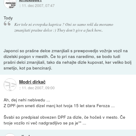
::
11. dec 2007, 07:47
Tody
Ker tole ni evropska kaprica ? Oni so samo rekl da moramo
zmanjšati prašne delce :) They don't give a fuck how..
Japonci so prašne delce zmanjšali s prewpovedjo vožnje vozil na
dizelski pogon v mestih. Če to pri nas naredimo, se bodo tudi
prašni delci zmanjšali, tako da nehajte dizle kupovat, ker veliko bolj
smetijo, kot pa bencinarji.
Modri dirkač
::
11. dec 2007, 09:00
Ah, dej nehi nebivedu ...
Z DPF-jem smeti dizel manj kot tvoja 15 let stara Feroza ...
Švabi so predpisal obvezen DPF za dizle, če hočeš v mesto. Če
tvoje vozilo ni več nadgradljivo se pa je** ...