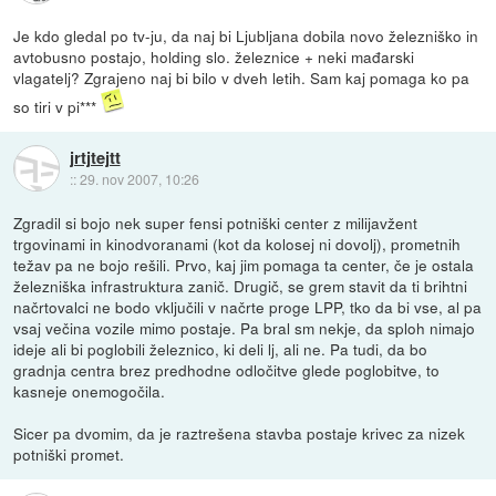
Je kdo gledal po tv-ju, da naj bi Ljubljana dobila novo železniško in
avtobusno postajo, holding slo. železnice + neki mađarski
vlagatelj? Zgrajeno naj bi bilo v dveh letih. Sam kaj pomaga ko pa
so tiri v pi***
jrtjtejtt
::
29. nov 2007, 10:26
Zgradil si bojo nek super fensi potniški center z milijavžent
trgovinami in kinodvoranami (kot da kolosej ni dovolj), prometnih
težav pa ne bojo rešili. Prvo, kaj jim pomaga ta center, če je ostala
železniška infrastruktura zanič. Drugič, se grem stavit da ti brihtni
načrtovalci ne bodo vključili v načrte proge LPP, tko da bi vse, al pa
vsaj večina vozile mimo postaje. Pa bral sm nekje, da sploh nimajo
ideje ali bi poglobili železnico, ki deli lj, ali ne. Pa tudi, da bo
gradnja centra brez predhodne odločitve glede poglobitve, to
kasneje onemogočila.
Sicer pa dvomim, da je raztrešena stavba postaje krivec za nizek
potniški promet.