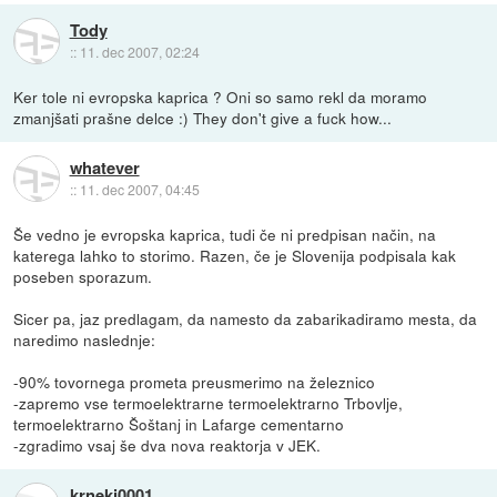
Tody
::
11. dec 2007, 02:24
Ker tole ni evropska kaprica ? Oni so samo rekl da moramo
zmanjšati prašne delce :) They don't give a fuck how...
whatever
::
11. dec 2007, 04:45
Še vedno je evropska kaprica, tudi če ni predpisan način, na
katerega lahko to storimo. Razen, če je Slovenija podpisala kak
poseben sporazum.
Sicer pa, jaz predlagam, da namesto da zabarikadiramo mesta, da
naredimo naslednje:
-90% tovornega prometa preusmerimo na železnico
-zapremo vse termoelektrarne termoelektrarno Trbovlje,
termoelektrarno Šoštanj in Lafarge cementarno
-zgradimo vsaj še dva nova reaktorja v JEK.
krneki0001