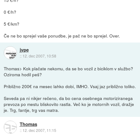
0 €/h?
5 €/km?
Če ne bo sprejel vaše ponudbe, je pač ne bo sprejel. Over.
jype
::
12. dec 2007, 10:58
Thomas> Kok plačate nekomu, da se bo vozil z biciklom v službo?
Oziroma hodil peš?
Približno 200€ na mesec lahko dobi, IMHO. Vsaj jaz približno toliko.
Seveda pa ni nikjer rečeno, da bo cena osebnega motoriziranega
prevoza po mestu bliskovito rastla. Več ko je motornih vozil, dražje
je. Trg, fantje, trg vas matra.
Thomas
::
12. dec 2007, 11:15