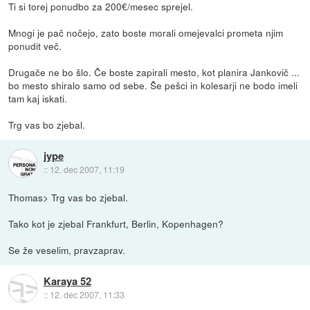
Ti si torej ponudbo za 200€/mesec sprejel.
Mnogi je pač nočejo, zato boste morali omejevalci prometa njim
ponudit več.
Drugače ne bo šlo. Če boste zapirali mesto, kot planira Jankovič ...
bo mesto shiralo samo od sebe. Še pešci in kolesarji ne bodo imeli
tam kaj iskati.
Trg vas bo zjebal.
jype
::
12. dec 2007, 11:19
Thomas> Trg vas bo zjebal.
Tako kot je zjebal Frankfurt, Berlin, Kopenhagen?
Se že veselim, pravzaprav.
Karaya 52
::
12. dec 2007, 11:33