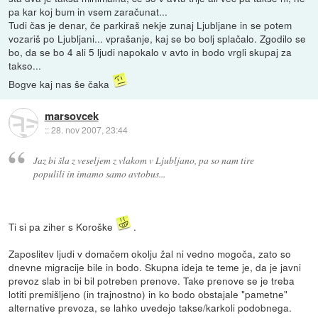
pa kar koj bum in vsem zaračunat...
Tudi čas je denar, če parkiraš nekje zunaj Ljubljane in se potem
vozariš po Ljubljani... vprašanje, kaj se bo bolj splačalo. Zgodilo se
bo, da se bo 4 ali 5 ljudi napokalo v avto in bodo vrgli skupaj za
takso...
Bogve kaj nas še čaka
marsovcek
::
28. nov 2007, 23:44
Jaz bi šla z veseljem z vlakom v Ljubljano, pa so nam tire
populili in imamo samo avtobus...
Ti si pa ziher s Koroške
.
Zaposlitev ljudi v domačem okolju žal ni vedno mogoča, zato so
dnevne migracije bile in bodo. Skupna ideja te teme je, da je javni
prevoz slab in bi bil potreben prenove. Take prenove se je treba
lotiti premišljeno (in trajnostno) in ko bodo obstajale "pametne"
alternative prevoza, se lahko uvedejo takse/karkoli podobnega.