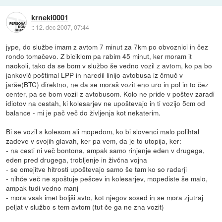
krneki0001
::
12. dec 2007, 07:44
jype, do službe imam z avtom 7 minut za 7km po obvoznici in čez
rondo tomačevo. Z biciklom pa rabim 45 minut, ker moram it
naokoli, tako da se bom v službo še vedno vozil z avtom, ko pa bo
jankovič poštimal LPP in naredil linijo avtobusa iz črnuč v
jarše(BTC) direktno, ne da se moraš vozit eno uro in pol in to čez
center, pa se bom vozil z avtobusom. Kolo ne pride v poštev zaradi
idiotov na cestah, ki kolesarjev ne upoštevajo in ti vozijo 5cm od
balance - mi je pač več do življenja kot nekaterim.
Bi se vozil s kolesom ali mopedom, ko bi slovenci malo polihtal
zadeve v svojih glavah, ker pa vem, da je to utopija, ker:
- na cesti ni več bontona, ampak samo rinjenje eden v drugega,
eden pred drugega, trobljenje in živčna vojna
- se omejitve hitrosti upoštevajo samo še tam ko so radarji
- nihče več ne spoštuje pešcev in kolesarjev, mopediste še malo,
ampak tudi vedno manj
- mora vsak imet boljši avto, kot njegov sosed in se mora zjutraj
peljat v službo s tem avtom (tut če ga ne zna vozit)