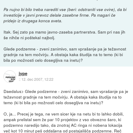
Pa nujno bi bilo treba narediti vse (beri: odstraniti vse ovire), da bi
investicije v javni prevoz delale zasebne firme. Pa magari če
pridejo iz drugega konca sveta.
Itak. Sej zato pa mamo javno-zaseba partnerstva. Sam pri nas jih
še nihče ni poštekal najbolj.
Glede podzemne - zveni zanimivo, sam vprašanje pa je težavnost
gradnje na tem močvirju. A obstaja kaka študija na to temo (ki bi
bila po možnosti celo dosegljiva na inetu)?
jype
::
12. dec 2007, 12:22
Daedalus> Glede podzemne - zveni zanimivo, sam vprašanje pa je
težavnost gradnje na tem močvirju. A obstaja kaka študija na to
temo (ki bi bila po možnosti celo dosegljiva na inetu)?
O, ja... Precej je tega, ne vem sicer kje na netu bi to lahko dobili,
ampak prelistal sem že par 10 projektov z vso obvezno šaro, ki
podzemno naredijo tako, da znotraj AC ringa ni nobena lokacija
več kot 10 minut peš oddaljena od postajališča podzemne. Reč