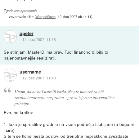
Zgodovina sprememb…
zavarovalo slike:
WarpedGone
(
12. dec 2007 ob 14:11
)
opeter
::
12. dec 2007, 11:38
Se strinjam. MasterD ima prav. Tudi finančno bi bilo to
najenostavnejše realizirati.
username
::
12. dec 2007, 11:43
Upam, da ne boš ustrelil kozla. Ne gre namreč za nič
revolucionarnega, nasprotno - gre za izjemno pragmatične
principe.
Evo, na kratko:
1. faza je sprostitev gradnje na vsem področju Ljubljane (a bogami
i šire)
S tem se tloris mesta poslovi od trenutne nepraktične zvezdaste