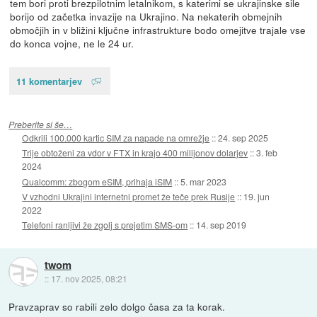
tem bori proti brezpilotnim letalnikom, s katerimi se ukrajinske sile
borijo od začetka invazije na Ukrajino. Na nekaterih obmejnih
območjih in v bližini ključne infrastrukture bodo omejitve trajale vse
do konca vojne, ne le 24 ur.
11 komentarjev
Preberite si še…
Odkrili 100.000 kartic SIM za napade na omrežje
::
24. sep 2025
Trije obtoženi za vdor v FTX in krajo 400 milijonov dolarjev
::
3. feb
2024
Qualcomm: zbogom eSIM, prihaja iSIM
::
5. mar 2023
V vzhodni Ukrajini internetni promet že teče prek Rusije
::
19. jun
2022
Telefoni ranljivi že zgolj s prejetim SMS-om
::
14. sep 2019
twom
::
17. nov 2025, 08:21
Pravzaprav so rabili zelo dolgo časa za ta korak.