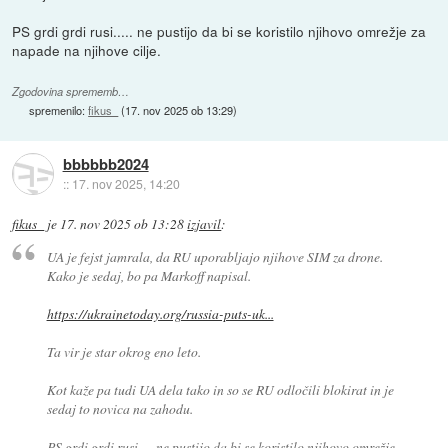
PS grdi grdi rusi..... ne pustijo da bi se koristilo njihovo omrežje za
napade na njihove cilje.
Zgodovina sprememb…
spremenilo:
fikus_
(
17. nov 2025 ob 13:29
)
bbbbbb2024
::
17. nov 2025, 14:20
fikus_
je
17. nov 2025 ob 13:28
izjavil
:
UA je fejst jamrala, da RU uporabljajo njihove SIM za drone.
Kako je sedaj, bo pa Markoff napisal.
https://ukrainetoday.org/russia-puts-uk...
Ta vir je star okrog eno leto.
Kot kaže pa tudi UA dela tako in so se RU odločili blokirat in je
sedaj to novica na zahodu.
PS grdi grdi rusi..... ne pustijo da bi se koristilo njihovo omrežje