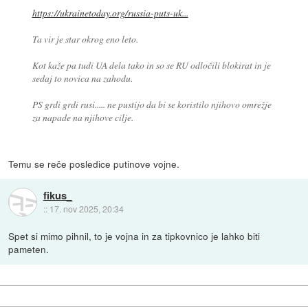
https://ukrainetoday.org/russia-puts-uk...
Ta vir je star okrog eno leto.
Kot kaže pa tudi UA dela tako in so se RU odločili blokirat in je
sedaj to novica na zahodu.
PS grdi grdi rusi..... ne pustijo da bi se koristilo njihovo omrežje
za napade na njihove cilje.
Temu se reče posledice putinove vojne.
fikus_
::
17. nov 2025, 20:34
Spet si mimo pihnil, to je vojna in za tipkovnico je lahko biti
pameten.