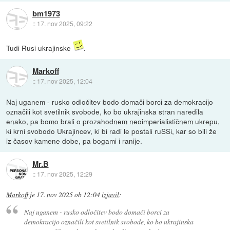
bm1973
::
17. nov 2025, 09:22
Tudi Rusi ukrajinske
.
Markoff
::
17. nov 2025, 12:04
Naj uganem - rusko odločitev bodo domači borci za demokracijo
označili kot svetilnik svobode, ko bo ukrajinska stran naredila
enako, pa bomo brali o prozahodnem neoimperialističnem ukrepu,
ki krni svobodo Ukrajincev, ki bi radi le postali ruSSi, kar so bili že
iz časov kamene dobe, pa bogami i ranije.
Mr.B
::
17. nov 2025, 12:29
Markoff
je
17. nov 2025 ob 12:04
izjavil
:
Naj uganem - rusko odločitev bodo domači borci za
demokracijo označili kot svetilnik svobode, ko bo ukrajinska