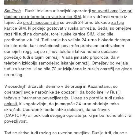
- Ruski telekomunikacijski operaterji
so uvedli omejitve pri
Slo-Tech
dostopu do interneta za vse kartice SIM
, ki se v državo vrnejo iz
tujine. Že
pred mesecem dni
so uvedli 24-urno blokado
za tuje
kartice SIM, ki pridejo gostovat v ruska omrežja
. Sedaj so omejitve
razširili tudi na domače, torej ruske kartice SIM, ki so bile
predhodno v tujini. Tudi zanje bo veljala 24-urna blokada dostopa
do interneta, kar nevšečnosti povzroča predvsem prebivalcem
obmejnih regij, saj se njihovi telefoni lahko nehote občasno
povežejo tudi s tujimi omrežji. Vlada jim zato priporoča, da v
telefonih izklopijo samodejno iskanje omrežij. Omejitev bo veljala
tudi za kartice, ki so bile 72 ur izključene iz ruskih omrežij ne glede
na razlog.
V sosednjih državah, denimo v Belorusiji in Kazahstanu, so
operaterji svoje naročnike že
opozorili
, da bodo imeli v Rusiji
težave z internetno povezljivostjo. Ukrep
so potrdile tudi ruske
oblasti
, ki zagotavljajo, da je mogoče 24-urno obdobje mrka
skrajšati. Uporabniki bodo lahko dokazali, da so človek
(CAPTCHA) ali poklicali svojega operaterja, ki jim bo ročno aktiviral
povezljivost.
Tod se skriva tudi razlog za uvedbo omejitev. Rusija trdi, da se s