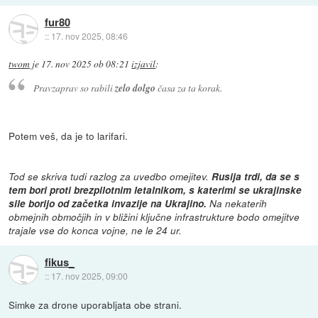
fur80
::
17. nov 2025, 08:46
twom
je
17. nov 2025 ob 08:21
izjavil
:
Pravzaprav so rabili
zelo dolgo
časa za ta korak.
Potem veš, da je to larifari.
Tod se skriva tudi razlog za uvedbo omejitev.
Rusija trdi, da se s
tem bori proti brezpilotnim letalnikom, s katerimi se ukrajinske
sile borijo od začetka invazije na Ukrajino.
Na nekaterih
obmejnih območjih in v bližini ključne infrastrukture bodo omejitve
trajale vse do konca vojne, ne le 24 ur.
fikus_
::
17. nov 2025, 09:00
Simke za drone uporabljata obe strani.