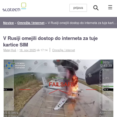
☰
Novice
»
Omrežja / internet
»
V Rusiji omejili dostop do interneta za tuje kartice SIM
V Rusiji omejili dostop do interneta za tuje
kartice SIM
Matej Huš
::
16. nov 2025
ob 17:14
Omrežja / internet