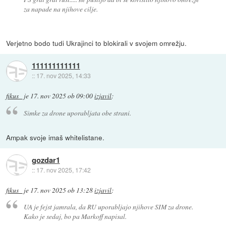
za napade na njihove cilje.
Verjetno bodo tudi Ukrajinci to blokirali v svojem omrežju.
111111111111
::
17. nov 2025, 14:33
fikus_
je
17. nov 2025 ob 09:00
izjavil
:
Simke za drone uporabljata obe strani.
Ampak svoje imaš whitelistane.
gozdar1
::
17. nov 2025, 17:42
fikus_
je
17. nov 2025 ob 13:28
izjavil
:
UA je fejst jamrala, da RU uporabljajo njihove SIM za drone.
Kako je sedaj, bo pa Markoff napisal.