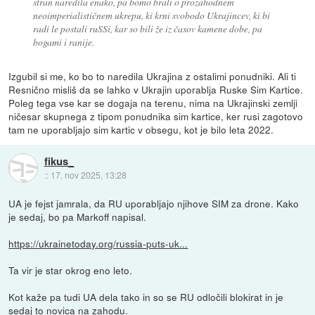
stran naredila enako, pa bomo brali o prozahodnem
neoimperialističnem ukrepu, ki krni svobodo Ukrajincev, ki bi
radi le postali ruSSi, kar so bili že iz časov kamene dobe, pa
bogami i ranije.
Izgubil si me, ko bo to naredila Ukrajina z ostalimi ponudniki. Ali ti
Resnično misliš da se lahko v Ukrajin uporablja Ruske Sim Kartice.
Poleg tega vse kar se dogaja na terenu, nima na Ukrajinski zemlji
ničesar skupnega z tipom ponudnika sim kartice, ker rusi zagotovo
tam ne uporabljajo sim kartic v obsegu, kot je bilo leta 2022.
fikus_
::
17. nov 2025, 13:28
UA je fejst jamrala, da RU uporabljajo njihove SIM za drone. Kako
je sedaj, bo pa Markoff napisal.
https://ukrainetoday.org/russia-puts-uk...
Ta vir je star okrog eno leto.
Kot kaže pa tudi UA dela tako in so se RU odločili blokirat in je
sedaj to novica na zahodu.