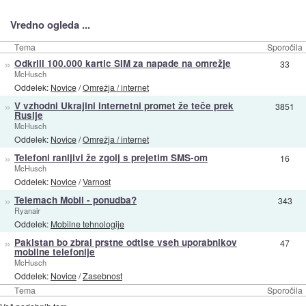
Vredno ogleda ...
Tema
Sporočila
»
Odkrili 100.000 kartic SIM za napade na omrežje
33
McHusch
Oddelek:
Novice
/
Omrežja / internet
»
V vzhodni Ukrajini internetni promet že teče prek
3851
Rusije
McHusch
Oddelek:
Novice
/
Omrežja / internet
»
Telefoni ranljivi že zgolj s prejetim SMS-om
16
McHusch
Oddelek:
Novice
/
Varnost
»
Telemach Mobil - ponudba?
343
Ryanair
Oddelek:
Mobilne tehnologije
»
Pakistan bo zbral prstne odtise vseh uporabnikov
47
mobilne telefonije
McHusch
Oddelek:
Novice
/
Zasebnost
Tema
Sporočila