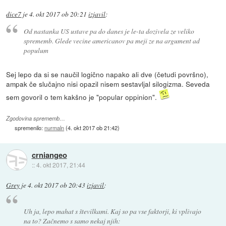
dice7
je
4. okt 2017 ob 20:21
izjavil
:
Od nastanka US ustave pa do danes je le-ta dozivela ze veliko
sprememb. Glede vecine americanov pa meji ze na argument ad
populum
Sej lepo da si se naučil logično napako ali dve (četudi površno),
ampak če slučajno nisi opazil nisem sestavljal silogizma. Seveda
sem govoril o tem kakšno je "popular oppinion".
Zgodovina sprememb…
spremenilo:
nurmaln
(
4. okt 2017 ob 21:42
)
crniangeo
::
4. okt 2017, 21:44
Grey
je
4. okt 2017 ob 20:43
izjavil
:
Uh ja, lepo mahat s številkami. Kaj so pa vse faktorji, ki vplivajo
na to? Začnemo s samo nekaj njih: