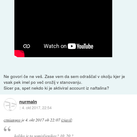
Ne govori če ne veš. Zase vem da sem odraščal v okolju kjer je
vsak pek imel po več orožij v stanovanju.
Sicer pa, spet nekdo ki je aktiviral account iz naftalina?
nurmaln
::
4. okt 2017, 22:54
crniangeo
je
4. okt 2017 ob 22:07
izjavil
:
koliko je to somisljenikov? 10, 20 ?