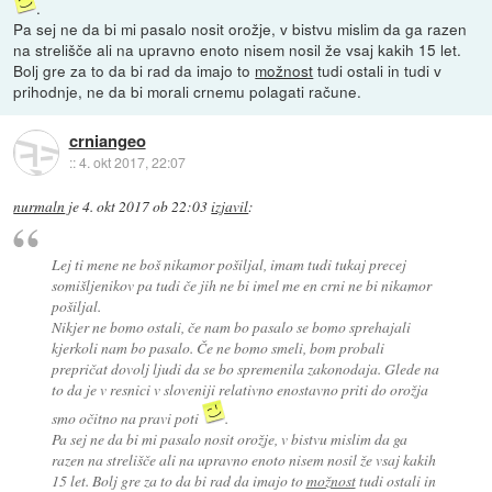
.
Pa sej ne da bi mi pasalo nosit orožje, v bistvu mislim da ga razen
na strelišče ali na upravno enoto nisem nosil že vsaj kakih 15 let.
Bolj gre za to da bi rad da imajo to
možnost
tudi ostali in tudi v
prihodnje, ne da bi morali crnemu polagati račune.
crniangeo
::
4. okt 2017, 22:07
nurmaln
je
4. okt 2017 ob 22:03
izjavil
:
Lej ti mene ne boš nikamor pošiljal, imam tudi tukaj precej
somišljenikov pa tudi če jih ne bi imel me en crni ne bi nikamor
pošiljal.
Nikjer ne bomo ostali, če nam bo pasalo se bomo sprehajali
kjerkoli nam bo pasalo. Če ne bomo smeli, bom probali
prepričat dovolj ljudi da se bo spremenila zakonodaja. Glede na
to da je v resnici v sloveniji relativno enostavno priti do orožja
smo očitno na pravi poti
.
Pa sej ne da bi mi pasalo nosit orožje, v bistvu mislim da ga
razen na strelišče ali na upravno enoto nisem nosil že vsaj kakih
15 let. Bolj gre za to da bi rad da imajo to
možnost
tudi ostali in