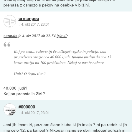
prenaša z osmozo s pekov na osebke v bližini.
crniangeo
::
4. okt 2017, 23:01
nurmaln
je
4. okt 2017 ob 22:54
izjavil
:
Kaj pa vem... v sloveniji če odšteješ vojsko in policijo ima
prijavljeno orožje cca 40.000 ljudi. Imamo mislim da cca 13
kosov orožja na 100 prebivalcev. Nekaj se nas že nabere.
Huh? O čemu ti to?
40.000 ljudi?
Kaj pa preostalih 2M ?
#000000
::
4. okt 2017, 23:01
Jest jih imam tri, poznam člane kluba ki jih imajo 7 ni pa redek ki jih
ima celo 12, pa kaj pol ? Nikogar nismo še ubili, nikogar ogrozili in