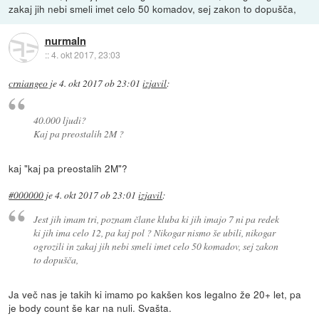
zakaj jih nebi smeli imet celo 50 komadov, sej zakon to dopušča,
nurmaln
::
4. okt 2017, 23:03
crniangeo
je
4. okt 2017 ob 23:01
izjavil
:
40.000 ljudi?
Kaj pa preostalih 2M ?
kaj "kaj pa preostalih 2M"?
#000000
je
4. okt 2017 ob 23:01
izjavil
:
Jest jih imam tri, poznam člane kluba ki jih imajo 7 ni pa redek
ki jih ima celo 12, pa kaj pol ? Nikogar nismo še ubili, nikogar
ogrozili in zakaj jih nebi smeli imet celo 50 komadov, sej zakon
to dopušča,
Ja več nas je takih ki imamo po kakšen kos legalno že 20+ let, pa
je body count še kar na nuli. Svašta.