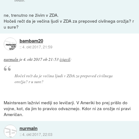
ne, trenutno ne živim v ZDA.
Hočeš rečt da je večina ljudi v ZDA za prepoved civilnega orožja? r
u sure?
bambam20
::
4. okt 2017, 21:59
nurmaln
je
4. okt 2017 ob 21:53
izjavil
:
Hočeš rečt da je večina ljudi v ZDA za prepoved civilnega
orožja? r u sure?
Maintsream lažnivi mediji so levičarji. V Ameriki bo prej prišlo do
vojne, kot, da jim to pravico odvazmejo. Kdor ni za orožje ni pravi
Američan.
nurmaln
::
4. okt 2017, 22:03