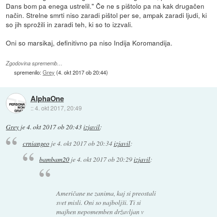
Dans bom pa enega ustrelil." Če ne s pištolo pa na kak drugačen
način. Strelne smrti niso zaradi pištol per se, ampak zaradi ljudi, ki
so jih sprožili in zaradi teh, ki so to izzvali.
Oni so marsikaj, definitivno pa niso Indija Koromandija.
Zgodovina sprememb…
spremenilo:
Grey
(
4. okt 2017 ob 20:44
)
AlphaOne
::
4. okt 2017, 20:49
Grey
je
4. okt 2017 ob 20:43
izjavil
:
crniangeo
je
4. okt 2017 ob 20:34
izjavil
:
bambam20
je
4. okt 2017 ob 20:29
izjavil
:
Američane ne zanima, kaj si preostali
svet misli. Oni so najboljši. Ti si
majhen nepomemben državljan v