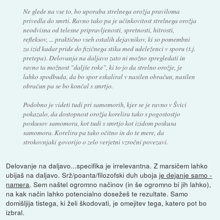
Ne glede na vse to, bo uporaba strelnega orožja praviloma
privedla do smrti. Ravno tako pa je učinkovitost strelnega orožja
neodvisna od telesne pripravljenosti, spretnosti, hitrosti,
refleksov, ... praktično vseh ostalih dejavnikov, ki so pomembni
za izid kadar pride do fizičnega stika med udeleženci v sporu (t.j.
pretepa). Delovanja na daljavo zato ni možno spregledati in
ravno ta možnost "daljše roke", ki to jo da strelno orožje, je
lahko spodbuda, da bo spor eskaliral v nasilen obračun, nasilen
obračun pa se bo končal s smrtjo.
Podobno je videti tudi pri samomorih, kjer se je ravno v Švici
pokazalo, da dostopnost orožja korelira tako s pogostostjo
poskusov samomora, kot tudi s smrtjo kot izidom poskusa
samomora. Korelira pa tako očitno in do te mere, da
strokovnjaki govorijo o zelo verjetni vzročni povezavi.
Delovanje na daljavo...specifika je irrelevantna. Z marsičem lahko
ubijaš na daljavo. Srž/poanta/filozofski duh uboja
je dejanje samo -
namera
. Sem naštel ogromno načinov (in še ogromno bi jih lahko),
na kak način lahko potencialno dosežeš te rezultate. Samo
domišljija tistega, ki želi škodovati, je omejitev tega, katero pot bo
izbral.