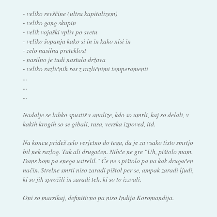
- veliko revščine (ultra kapitalizem)
- veliko gang skupin
- velik vojaški vpliv po svetu
- veliko šopanja kako si in in kako nisi in
- zelo nasilna preteklost
- nasilno je tudi nastala država
- veliko različnih ras z različnimi temperamenti
...
...
...
Nadalje se lahko spustiš v analize, kdo so umrli, kaj so delali, v
kakih krogih so se gibali, rasa, verska izpoved, itd.
Na koncu prideš zelo verjetno do tega, da je za vsako tisto smrtjo
bil nek razlog. Tak ali drugačen. Nihče ne gre "Uh, pištolo mam.
Dans bom pa enega ustrelil." Če ne s pištolo pa na kak drugačen
način. Strelne smrti niso zaradi pištol per se, ampak zaradi ljudi,
ki so jih sprožili in zaradi teh, ki so to izzvali.
Oni so marsikaj, definitivno pa niso Indija Koromandija.