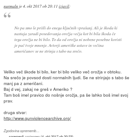
nurmaln
je
4. okt 2017 ob 20:11
izjavil
:
No pa smo le prišli do enega ključnih vprašanj. Ali je škoda ki
nastaja zaradi posedovanja orožja večja kot bi bila škoda če
tega orožja ne bi bilo. To da od orožja ni nobene posebne koristi
je pač tvoje mnenje. Avtorji ameriške ustave in večina
američanov se ne strinja s tabo na srečo.
Veliko več škode bi bilo, ker bi bilo veliko več orožja v obtoku.
Na srečo je povsod dosti normalnih ljudi. Se ne strinjajo s tabo še
manj pa z američani.
Baj d vej, zakaj ne greš v Ameriko ?
Tam boš imel pravico do nošnje orožja, pa še lahko boš imel svoj
prav.
druga stvar:
http://www.gunviolencearchive.org/
Zgodovina sprememb…
spremenil:
crniangeo
(
4. okt 2017 ob 20:23
)