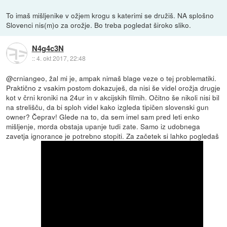
To imaš mišljenike v ožjem krogu s katerimi se družiš. NA splošno
Slovenci nis(m)o za orožje. Bo treba pogledat široko sliko.
N4g4c3N
::
4. okt 2017, 22:48
@crniangeo, žal mi je, ampak nimaš blage veze o tej problematiki.
Praktično z vsakim postom dokazuješ, da nisi še videl orožja drugje
kot v črni kroniki na 24ur in v akcijskih filmih. Očitno še nikoli nisi bil
na strelišču, da bi sploh videl kako izgleda tipičen slovenski gun
owner? Čeprav! Glede na to, da sem imel sam pred leti enko
mišljenje, morda obstaja upanje tudi zate. Samo iz udobnega
zavetja ignorance je potrebno stopiti. Za začetek si lahko pogledaš