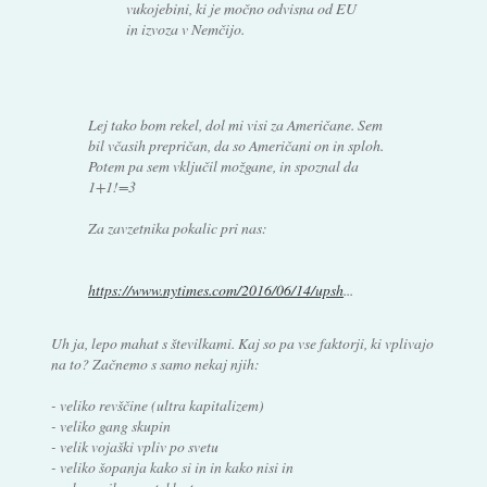
vukojebini, ki je močno odvisna od EU
in izvoza v Nemčijo.
Lej tako bom rekel, dol mi visi za Američane. Sem
bil včasih prepričan, da so Američani on in sploh.
Potem pa sem vključil možgane, in spoznal da
1+1!=3
Za zavzetnika pokalic pri nas:
https://www.nytimes.com/2016/06/14/upsh
...
Uh ja, lepo mahat s številkami. Kaj so pa vse faktorji, ki vplivajo
na to? Začnemo s samo nekaj njih:
- veliko revščine (ultra kapitalizem)
- veliko gang skupin
- velik vojaški vpliv po svetu
- veliko šopanja kako si in in kako nisi in