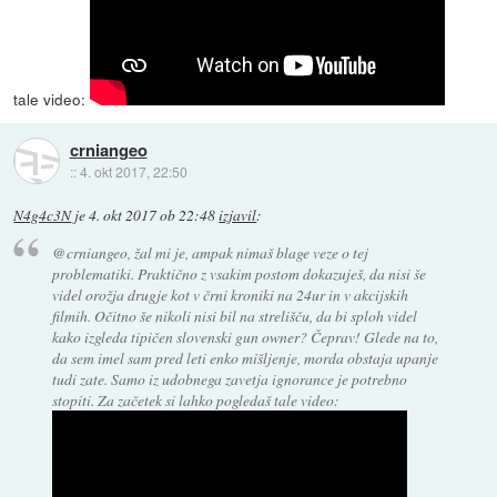
tale video:
crniangeo
::
4. okt 2017, 22:50
N4g4c3N
je
4. okt 2017 ob 22:48
izjavil
:
@crniangeo, žal mi je, ampak nimaš blage veze o tej
problematiki. Praktično z vsakim postom dokazuješ, da nisi še
videl orožja drugje kot v črni kroniki na 24ur in v akcijskih
filmih. Očitno še nikoli nisi bil na strelišču, da bi sploh videl
kako izgleda tipičen slovenski gun owner? Čeprav! Glede na to,
da sem imel sam pred leti enko mišljenje, morda obstaja upanje
tudi zate. Samo iz udobnega zavetja ignorance je potrebno
stopiti. Za začetek si lahko pogledaš tale video: