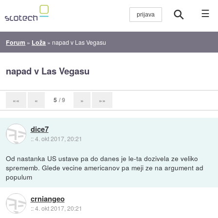
☰
Forum
»
Loža
»
napad v Las Vegasu
napad v Las Vegasu
5
/ 9
««
«
»
»»
dice7
::
4. okt 2017, 20:21
Od nastanka US ustave pa do danes je le-ta dozivela ze veliko
sprememb. Glede vecine americanov pa meji ze na argument ad
populum
crniangeo
::
4. okt 2017, 20:21