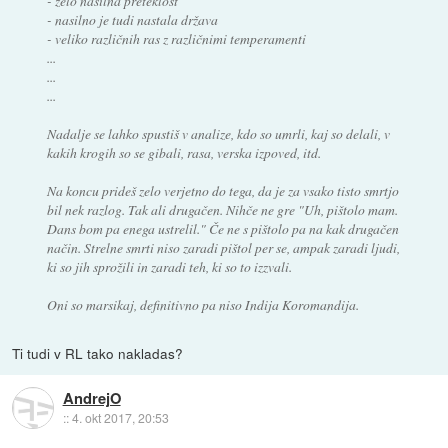
- zelo nasilna preteklost
- nasilno je tudi nastala država
- veliko različnih ras z različnimi temperamenti
...
...
...
Nadalje se lahko spustiš v analize, kdo so umrli, kaj so delali, v
kakih krogih so se gibali, rasa, verska izpoved, itd.
Na koncu prideš zelo verjetno do tega, da je za vsako tisto smrtjo
bil nek razlog. Tak ali drugačen. Nihče ne gre "Uh, pištolo mam.
Dans bom pa enega ustrelil." Če ne s pištolo pa na kak drugačen
način. Strelne smrti niso zaradi pištol per se, ampak zaradi ljudi,
ki so jih sprožili in zaradi teh, ki so to izzvali.
Oni so marsikaj, definitivno pa niso Indija Koromandija.
Ti tudi v RL tako nakladas?
AndrejO
::
4. okt 2017, 20:53