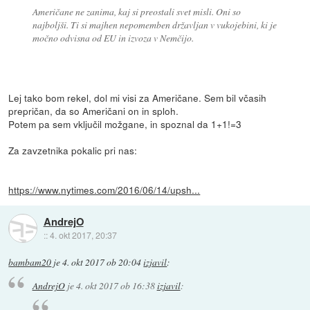
Američane ne zanima, kaj si preostali svet misli. Oni so
najboljši. Ti si majhen nepomemben državljan v vukojebini, ki je
močno odvisna od EU in izvoza v Nemčijo.
Lej tako bom rekel, dol mi visi za Američane. Sem bil včasih
prepričan, da so Američani on in sploh.
Potem pa sem vključil možgane, in spoznal da 1+1!=3
Za zavzetnika pokalic pri nas:
https://www.nytimes.com/2016/06/14/upsh...
AndrejO
::
4. okt 2017, 20:37
bambam20
je
4. okt 2017 ob 20:04
izjavil
:
AndrejO
je
4. okt 2017 ob 16:38
izjavil
: