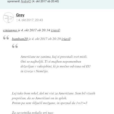
spremenil:
AndrejO
(
4. okt 2017 ob 20:40
)
Grey
::
4. okt 2017, 20:43
crniangeo
je
4. okt 2017 ob 20:34
izjavil
:
bambam20
je
4. okt 2017 ob 20:29
izjavil
:
Američane ne zanima, kaj si preostali svet misli.
Oni so najboljši. Ti si majhen nepomemben
državljan v vukojebini, ki je močno odvisna od EU
in izvoza v Nemčijo.
Lej tako bom rekel, dol mi visi za Američane. Sem bil včasih
prepričan, da so Američani on in sploh.
Potem pa sem vključil možgane, in spoznal da 1+1!=3
Za zavzetnika pokalic pri nas: