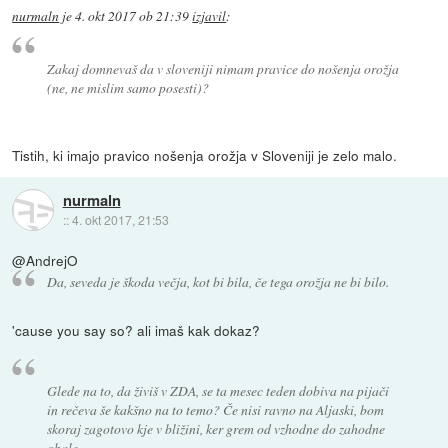
nurmaln
je
4. okt 2017 ob 21:39
izjavil
:
Zakaj domnevaš da v sloveniji nimam pravice do nošenja orožja
(ne, ne mislim samo posesti)?
Tistih, ki imajo pravico nošenja orožja v Sloveniji je zelo malo.
nurmaln
::
4. okt 2017, 21:53
@AndrejO
Da, seveda je škoda večja, kot bi bila, če tega orožja ne bi bilo.
'cause you say so? ali imaš kak dokaz?
Glede na to, da živiš v ZDA, se ta mesec teden dobiva na pijači
in rečeva še kakšno na to temo? Če nisi ravno na Aljaski, bom
skoraj zagotovo kje v bližini, ker grem od vzhodne do zahodne
obale.