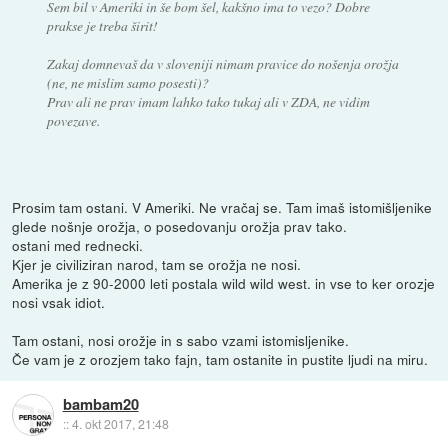
Sem bil v Ameriki in še bom šel, kakšno ima to vezo? Dobre
prakse je treba širit!
Zakaj domnevaš da v sloveniji nimam pravice do nošenja orožja
(ne, ne mislim samo posesti)?
Prav ali ne prav imam lahko tako tukaj ali v ZDA, ne vidim
povezave.
Prosim tam ostani. V Ameriki. Ne vračaj se. Tam imaš istomišljenike
glede nošnje orožja, o posedovanju orožja prav tako.
ostani med rednecki.
Kjer je civiliziran narod, tam se orožja ne nosi.
Amerika je z 90-2000 leti postala wild wild west. in vse to ker orozje
nosi vsak idiot.
Tam ostani, nosi orožje in s sabo vzami istomisljenike.
Če vam je z orozjem tako fajn, tam ostanite in pustite ljudi na miru.
bambam20
::
4. okt 2017, 21:48