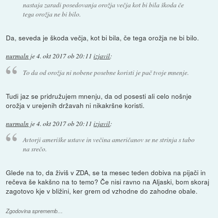
nastaja zaradi posedovanja orožja večja kot bi bila škoda če
tega orožja ne bi bilo.
Da, seveda je škoda večja, kot bi bila, če tega orožja ne bi bilo.
nurmaln
je
4. okt 2017 ob 20:11
izjavil
:
To da od orožja ni nobene posebne koristi je pač tvoje mnenje.
Tudi jaz se pridružujem mnenju, da od posesti ali celo nošnje
orožja v urejenih državah ni nikakršne koristi.
nurmaln
je
4. okt 2017 ob 20:11
izjavil
:
Avtorji ameriške ustave in večina američanov se ne strinja s tabo
na srečo.
Glede na to, da živiš v ZDA, se ta mesec teden dobiva na pijači in
rečeva še kakšno na to temo? Če nisi ravno na Aljaski, bom skoraj
zagotovo kje v bližini, ker grem od vzhodne do zahodne obale.
Zgodovina sprememb…