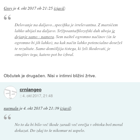
Grey
je
4. okt 2017 ob 21:25
izjavil
:
Delovanje na daljavo...specifika je irrelevantna. Z marsičem
lahko ubijaš na daljavo. Srž/poanta/filozofski duh uboja
je
dejanje samo - namera
. Sem naštel ogromno načinov (in še
ogromno bi jih lahko), na kak način lahko potencialno dosežeš
te rezultate. Samo domišljija tistega, ki želi škodovati, je
omejitev tega, katero pot bo izbral.
Občutek je drugačen. Nisi v intimni bližini žrtve.
crniangeo
::
4. okt 2017, 21:48
nurmaln
je
4. okt 2017 ob 21:39
izjavil
:
No to da bi bilo več škode zaradi več orožja v obtoku boš moral
dokazat. Do zdaj to še nikomur ni uspelo.