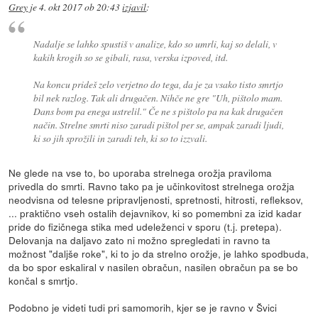
Grey
je
4. okt 2017 ob 20:43
izjavil
:
Nadalje se lahko spustiš v analize, kdo so umrli, kaj so delali, v
kakih krogih so se gibali, rasa, verska izpoved, itd.
Na koncu prideš zelo verjetno do tega, da je za vsako tisto smrtjo
bil nek razlog. Tak ali drugačen. Nihče ne gre "Uh, pištolo mam.
Dans bom pa enega ustrelil." Če ne s pištolo pa na kak drugačen
način. Strelne smrti niso zaradi pištol per se, ampak zaradi ljudi,
ki so jih sprožili in zaradi teh, ki so to izzvali.
Ne glede na vse to, bo uporaba strelnega orožja praviloma
privedla do smrti. Ravno tako pa je učinkovitost strelnega orožja
neodvisna od telesne pripravljenosti, spretnosti, hitrosti, refleksov,
... praktično vseh ostalih dejavnikov, ki so pomembni za izid kadar
pride do fizičnega stika med udeleženci v sporu (t.j. pretepa).
Delovanja na daljavo zato ni možno spregledati in ravno ta
možnost "daljše roke", ki to jo da strelno orožje, je lahko spodbuda,
da bo spor eskaliral v nasilen obračun, nasilen obračun pa se bo
končal s smrtjo.
Podobno je videti tudi pri samomorih, kjer se je ravno v Švici