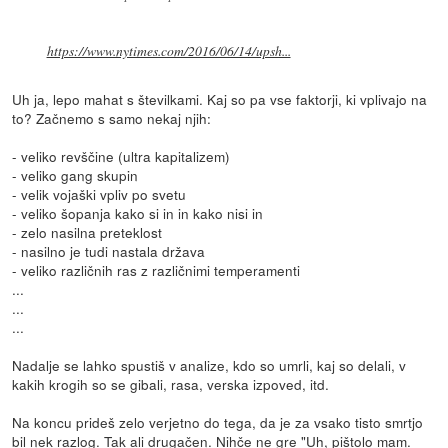
https://www.nytimes.com/2016/06/14/upsh...
Uh ja, lepo mahat s številkami. Kaj so pa vse faktorji, ki vplivajo na
to? Začnemo s samo nekaj njih:
- veliko revščine (ultra kapitalizem)
- veliko gang skupin
- velik vojaški vpliv po svetu
- veliko šopanja kako si in in kako nisi in
- zelo nasilna preteklost
- nasilno je tudi nastala država
- veliko različnih ras z različnimi temperamenti
...
...
...
Nadalje se lahko spustiš v analize, kdo so umrli, kaj so delali, v
kakih krogih so se gibali, rasa, verska izpoved, itd.
Na koncu prideš zelo verjetno do tega, da je za vsako tisto smrtjo
bil nek razlog. Tak ali drugačen. Nihče ne gre "Uh, pištolo mam.