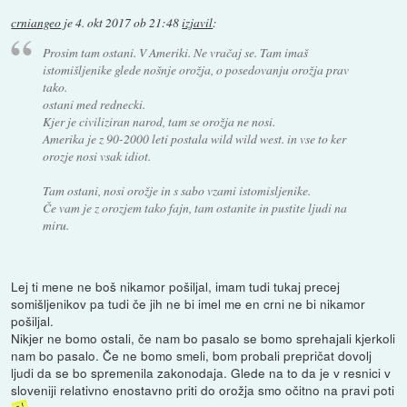
crniangeo
je
4. okt 2017 ob 21:48
izjavil
:
Prosim tam ostani. V Ameriki. Ne vračaj se. Tam imaš
istomišljenike glede nošnje orožja, o posedovanju orožja prav
tako.
ostani med rednecki.
Kjer je civiliziran narod, tam se orožja ne nosi.
Amerika je z 90-2000 leti postala wild wild west. in vse to ker
orozje nosi vsak idiot.
Tam ostani, nosi orožje in s sabo vzami istomisljenike.
Če vam je z orozjem tako fajn, tam ostanite in pustite ljudi na
miru.
Lej ti mene ne boš nikamor pošiljal, imam tudi tukaj precej
somišljenikov pa tudi če jih ne bi imel me en crni ne bi nikamor
pošiljal.
Nikjer ne bomo ostali, če nam bo pasalo se bomo sprehajali kjerkoli
nam bo pasalo. Če ne bomo smeli, bom probali prepričat dovolj
ljudi da se bo spremenila zakonodaja. Glede na to da je v resnici v
sloveniji relativno enostavno priti do orožja smo očitno na pravi poti