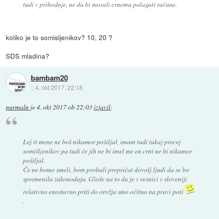
tudi v prihodnje, ne da bi morali crnemu polagati račune.
koliko je to somisljenikov? 10, 20 ?
SDS mladina?
bambam20
::
4. okt 2017, 22:18
nurmaln
je
4. okt 2017 ob 22:03
izjavil
:
Lej ti mene ne boš nikamor pošiljal, imam tudi tukaj precej
somišljenikov pa tudi če jih ne bi imel me en crni ne bi nikamor
pošiljal.
Če ne bomo smeli, bom probali prepričat dovolj ljudi da se bo
spremenila zakonodaja. Glede na to da je v resnici v sloveniji
relativno enostavno priti do orožja smo očitno na pravi poti
.