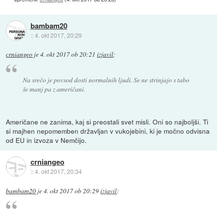
bambam20
::
4. okt 2017, 20:29
crniangeo
je
4. okt 2017 ob 20:21
izjavil
:
Na srečo je povsod dosti normalnih ljudi. Se ne strinjajo s tabo
še manj pa z američani.
Američane ne zanima, kaj si preostali svet misli. Oni so najboljši. Ti
si majhen nepomemben državljan v vukojebini, ki je močno odvisna
od EU in izvoza v Nemčijo.
crniangeo
::
4. okt 2017, 20:34
bambam20
je
4. okt 2017 ob 20:29
izjavil
: