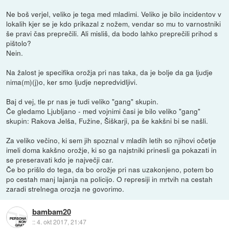
Ne boš verjel, veliko je tega med mladimi. Veliko je bilo incidentov v
lokalih kjer se je kdo prikazal z nožem, vendar so mu to varnostniki
še pravi čas preprečili. Ali misliš, da bodo lahko preprečili prihod s
pištolo?
Nein.
Na žalost je specifika orožja pri nas taka, da je bolje da ga ljudje
nima(m)(j)o, ker smo ljudje nepredvidljivi.
Baj d vej, tle pr nas je tudi veliko "gang" skupin.
Če gledamo Ljubljano - med vojnimi časi je bilo veliko "gang"
skupin: Rakova Jelša, Fužine, Šiškarji, pa še kakšni bi se našli.
Za veliko večino, ki sem jih spoznal v mladih letih so njihovi očetje
imeli doma kakšno orožje, ki so ga najstniki prinesli ga pokazati in
se preseravati kdo je največji car.
Če bo prišlo do tega, da bo orožje pri nas uzakonjeno, potem bo
po cestah manj lajanja na policijo. O represiji in mrtvih na cestah
zaradi strelnega orozja ne govorimo.
bambam20
::
4. okt 2017, 21:47