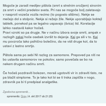
Mogoče je zaradi medijev pištola (smrt s strelnim orožjem) sinonim
za smrt v večini predelov sveta. Pri nas se mogoče bolj zaletavajo
v nasproti vozeča vozila recimo (to pogosto slišimo). Nekje se
mečejo dol s stolpnic. Nekje si režejo žile. Nekje uporabljajo koktejl
tabletk, ponekod pa se legalno uspavajo (švica) itd. Korelacije
lahko nastaviš kakor hočeš.
Pravi vzroki so pa drugje. Ne v načinu izbora svoje smrti, ampak v
razlogih
zakaj
hoče osebek izvršit to dejanje.
Kaj
ga sili v to.
Kaj
mu povzroča tako psihično bolečino, da ne vidi druge kot, da to
ustavi z lastno smrtjo.
Pištola sama po sebi NI razlog za samomore. Prepoved pa niti ne
bo ustavila samomorov ne pokolov, samo povečala se bo na
nekem drugem načinu smrti.
Če hočeš pozdraviti bolezen, moraš ugotoviti vir in zdraviti tisto, ne
pa blažit simptome. To je tako kot bi se ti trska zapičila v nogo,
zdravnik pa bi ti predpisal analgetike.
Zgodovina sprememb…
spremenilo:
Grey
(
4. okt 2017 ob 21:25
)