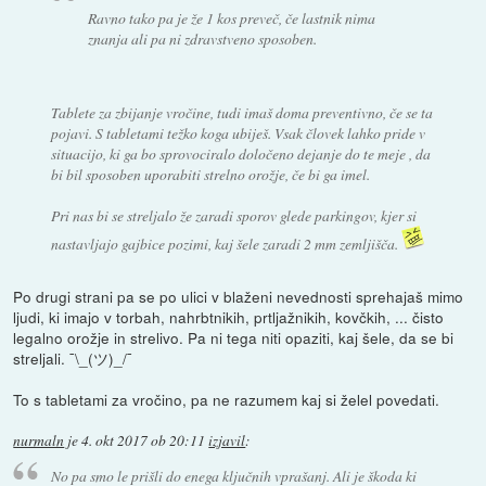
Ravno tako pa je že 1 kos preveč, če lastnik nima
znanja ali pa ni zdravstveno sposoben.
Tablete za zbijanje vročine, tudi imaš doma preventivno, če se ta
pojavi. S tabletami težko koga ubiješ. Vsak človek lahko pride v
situacijo, ki ga bo sprovociralo določeno dejanje do te meje , da
bi bil sposoben uporabiti strelno orožje, če bi ga imel.
Pri nas bi se streljalo že zaradi sporov glede parkingov, kjer si
nastavljajo gajbice pozimi, kaj šele zaradi 2 mm zemljišča.
Po drugi strani pa se po ulici v blaženi nevednosti sprehajaš mimo
ljudi, ki imajo v torbah, nahrbtnikih, prtljažnikih, kovčkih, ... čisto
legalno orožje in strelivo. Pa ni tega niti opaziti, kaj šele, da se bi
streljali. ¯\_(ツ)_/¯
To s tabletami za vročino, pa ne razumem kaj si želel povedati.
nurmaln
je
4. okt 2017 ob 20:11
izjavil
:
No pa smo le prišli do enega ključnih vprašanj. Ali je škoda ki