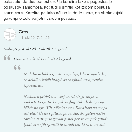
pokazalo, da dostopnost orožja korelira tako s pogostostjo
poskusov samomora, kot tudi s smrtjo kot izidom poskusa
samomora. Korelira pa tako očitno in do te mere, da strokovnjaki
govorijo o zelo verjetni vzročni povezavi.
Grey
::
4. okt 2017, 21:25
AndrejO
je
4. okt 2017 ob 20:53
izjavil
:
Grey
je
4. okt 2017 ob 20:43
izjavil
:
Nadalje se lahko spustiš v analize, kdo so umrli, kaj
so delali, v kakih krogih so se gibali, rasa, verska
izpoved, itd.
Na koncu prideš zelo verjetno do tega, da je za
vsako tisto smrtjo bil nek razlog. Tak ali drugačen.
Nihče ne gre "Uh, pištolo mam. Dans bom pa enega
ustrelil." Če ne s pištolo pa na kak drugačen način.
Strelne smrti niso zaradi pištol per se, ampak zaradi
ljudi, ki so jih sprožili in zaradi teh, ki so to izzvali.