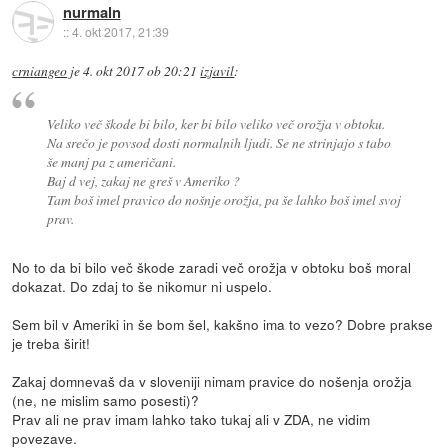
nurmaln
::
4. okt 2017, 21:39
crniangeo
je
4. okt 2017 ob 20:21
izjavil
:
Veliko več škode bi bilo, ker bi bilo veliko več orožja v obtoku.
Na srečo je povsod dosti normalnih ljudi. Se ne strinjajo s tabo
še manj pa z američani.
Baj d vej, zakaj ne greš v Ameriko ?
Tam boš imel pravico do nošnje orožja, pa še lahko boš imel svoj
prav.
No to da bi bilo več škode zaradi več orožja v obtoku boš moral
dokazat. Do zdaj to še nikomur ni uspelo.
Sem bil v Ameriki in še bom šel, kakšno ima to vezo? Dobre prakse
je treba širit!
Zakaj domnevaš da v sloveniji nimam pravice do nošenja orožja
(ne, ne mislim samo posesti)?
Prav ali ne prav imam lahko tako tukaj ali v ZDA, ne vidim
povezave.