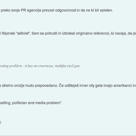
ISIS preko svoje PR agencije prevzel odgovornost in da ne bi bil vpleten.
filipinski "aktivist". Sem se potrudil in izbrskal originalno referenco, ki navaja, da 
ooting problem - it has an enormous, multifaceted gun
 je strelno orožje hudo prepovedano. Če odšteješ inner city geta imajo amerikanci i
aiting, politician and media problem".
3
)