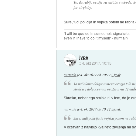
To, da rabijo orožje za zaščito svobode, je
for virginity.
Sure, tudi policija in vojska potem ne rabita
"I will be quoted in someone's signature,
even if I have to do it myself!" - nurmaln
jype
::
4. okt 2017, 10:15
nurmaln
je
4. okt 2017 ob 10:12
izjavil
:
Ja načeloma dolgocevnega orožja folk ne 
strelcu z dolgocevnim orožjem na 32 nadst
Skratka, nobenega smisla ni v tem, da je oro
nurmaln
je
4. okt 2017 ob 10:12
izjavil
:
Sure, tudi policija in vojska potem ne rabi
V državah z najvišjo kvaliteto življenja na sv