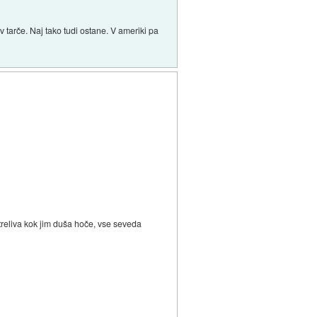
 v tarče. Naj tako tudi ostane. V ameriki pa
streliva kok jim duša hoče, vse seveda