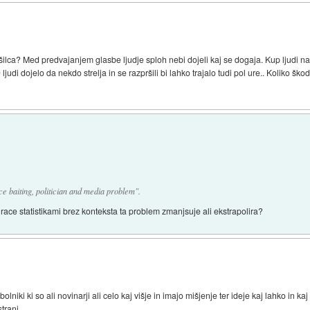
ušilca? Med predvajanjem glasbe ljudje sploh nebi dojeli kaj se dogaja. Kup ljudi n
00 ljudi dojelo da nekdo strelja in se razpršili bi lahko trajalo tudi pol ure.. Koliko šk
e baiting, politician and media problem".
 race statistikami brez konteksta ta problem zmanjsuje ali ekstrapolira?
i ki so ali novinarji ali celo kaj višje in imajo mišjenje ter ideje kaj lahko in 
trani.