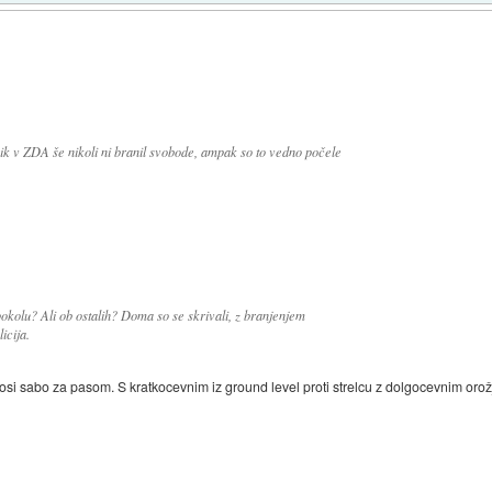
ik v ZDA še nikoli ni branil svobode, ampak so to vedno počele
 pokolu? Ali ob ostalih? Doma so se skrivali, z branjenjem
icija.
si sabo za pasom. S kratkocevnim iz ground level proti strelcu z dolgocevnim oro