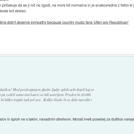
 pričakuje da se ji nič ne zgodi, ne more bit normalna in je enakovredna z tistim
kode kot strelec.
tims didn't deserve sympathy because country music fans 'often are Republican'
)
dušilca? Med predvajanjem glasbe ljudje sploh nebi dojeli kaj se
 pa vedeli samo tisti kateri so bili ustreljeni. Preden bi 20.000
i bi lahko trajalo tudi pol ure.. Koliko škode bi se dalo narediti v
falov in sploh ne s takim, navadnim strelivom. Moraš imeti posebej za dušilce narejen