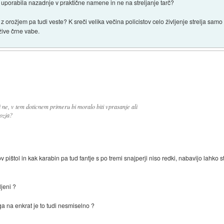
e uporabila nazadnje v praktične namene in ne na streljanje tarč?
 z orožjem pa tudi veste? K sreči velika večina policistov celo življenje strelja samo
žive črne vabe.
i ne, v tem doticnem primeru bi moralo biti vprasanje ali
ozja?
 pištol in kak karabin pa tud fantje s po tremi snajperji niso redki, nabavijo lahko 
jeni ?
ga na enkrat je to tudi nesmiselno ?