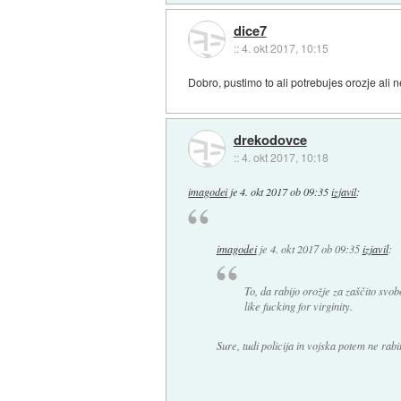
dice7
::
4. okt 2017, 10:15
Dobro, pustimo to ali potrebujes orozje ali 
drekodovce
::
4. okt 2017, 10:18
imagodei
je
4. okt 2017 ob 09:35
izjavil
:
imagodei
je
4. okt 2017 ob 09:35
izjavil
:
To, da rabijo orožje za zaščito svob
like fucking for virginity.
Sure, tudi policija in vojska potem ne rabi