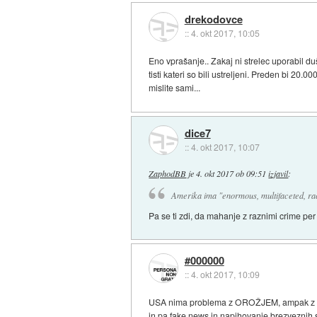
drekodovce
::
4. okt 2017, 10:05
Eno vprašanje.. Zakaj ni strelec uporabil d
tisti kateri so bili ustreljeni. Preden bi 20.0
mislite sami...
dice7
::
4. okt 2017, 10:07
ZaphodBB
je
4. okt 2017 ob 09:51
izjavil
:
Amerika ima "enormous, multifaceted, rac
Pa se ti zdi, da mahanje z raznimi crime per
#000000
::
4. okt 2017, 10:09
USA nima problema z OROŽJEM, ampak z bolnik
in pa fake news in napihovanje brezveznih s