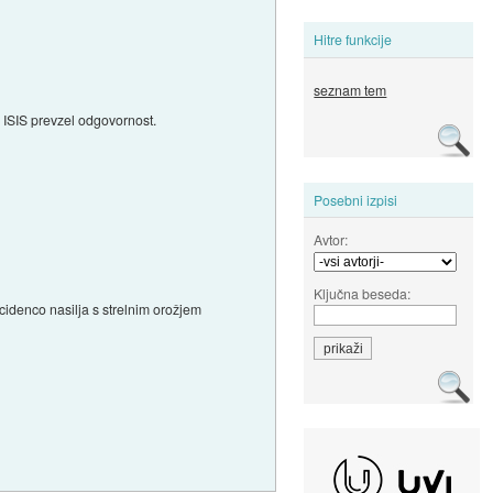
Hitre funkcije
seznam tem
je ISIS prevzel odgovornost.
Posebni izpisi
Avtor:
Ključna beseda:
ncidenco nasilja s strelnim orožjem