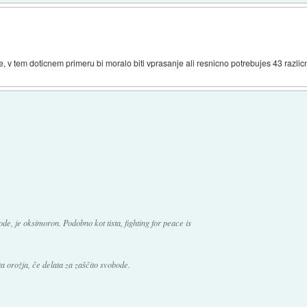
ne, v tem doticnem primeru bi moralo biti vprasanje ali resnicno potrebujes 43 razli
ode, je oksimoron. Podobno kot tista, fighting for peace is
ta orožja, če delata za zaščito svobode.