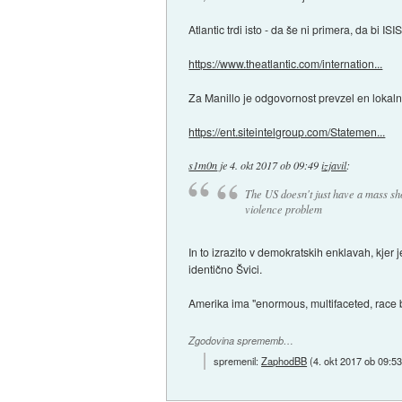
Atlantic trdi isto - da še ni primera, da bi 
https://www.theatlantic.com/internation...
Za Manillo je odgovornost prevzel en lokalni 
https://ent.siteintelgroup.com/Statemen...
s1m0n
je
4. okt 2017 ob 09:49
izjavil
:
The US doesn't just have a mass sh
violence problem
In to izrazito v demokratskih enklavah, kjer
identično Švici.
Amerika ima "enormous, multifaceted, race b
Zgodovina sprememb…
spremenil:
ZaphodBB
(
4. okt 2017 ob 09:5