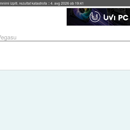
eto za večkratno uporabo
::
4. avg 2026 ob 19:41
Vegasu