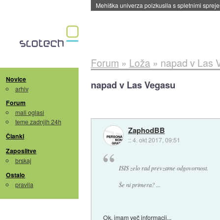
Evropska vesoljska agencija razvija svojo rak
Forum
»
Loža
»
napad v Las 
Novice
napad v Las Vegasu
arhiv
Forum
mali oglasi
teme zadnjih 24h
ZaphodBB
Članki
::
4. okt 2017, 09:51
Zaposlitve
brskaj
ISIS zelo rad prevzame odgovornost.
Ostalo
pravila
Še ni primera? ...
Ok, imam več informacij...