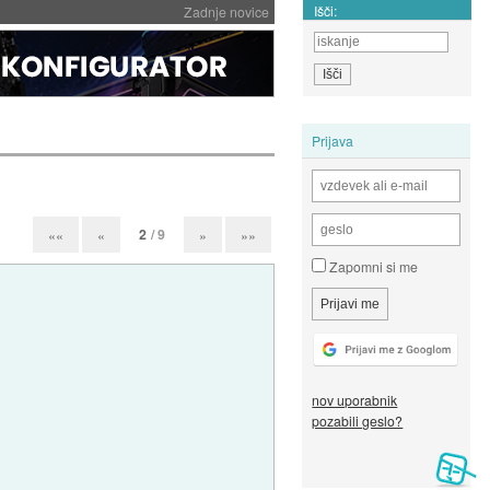
Išči:
Zadnje novice
Prijava
2
/ 9
««
«
»
»»
Zapomni si me
nov uporabnik
pozabili geslo?