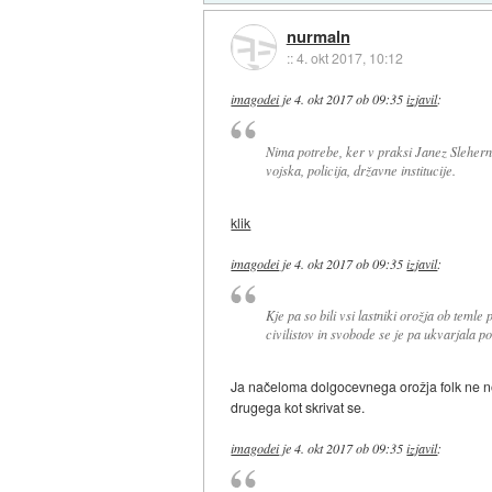
nurmaln
::
4. okt 2017, 10:12
imagodei
je
4. okt 2017 ob 09:35
izjavil
:
Nima potrebe, ker v praksi Janez Slehern
vojska, policija, državne institucije.
klik
imagodei
je
4. okt 2017 ob 09:35
izjavil
:
Kje pa so bili vsi lastniki orožja ob temle
civilistov in svobode se je pa ukvarjala pol
Ja načeloma dolgocevnega orožja folk ne no
drugega kot skrivat se.
imagodei
je
4. okt 2017 ob 09:35
izjavil
: