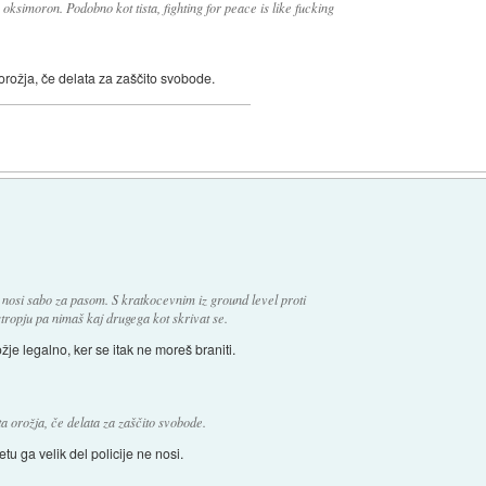
 oksimoron. Podobno kot tista, fighting for peace is like fucking
 orožja, če delata za zaščito svobode.
nosi sabo za pasom. S kratkocevnim iz ground level proti
ropju pa nimaš kaj drugega kot skrivat se.
žje legalno, ker se itak ne moreš braniti.
ta orožja, če delata za zaščito svobode.
etu ga velik del policije ne nosi.