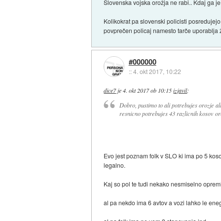
Slovenska vojska orožja ne rabi.. Kdaj ga j
Kolikokrat pa slovenski policisti posredujejo
povprečen policaj namesto tarče uporablja 
#000000
::
4. okt 2017, 10:22
dice7
je
4. okt 2017 ob 10:15
izjavil
:
Dobro, pustimo to ali potrebujes orozje al
resnicno potrebujes 43 razlicnih kosov or
Evo jest poznam folk v SLO ki ima po 5 kosov
legalno.
Kaj so pol te tudi nekako nesmiselno opreml
al pa nekdo ima 6 avtov a vozi lahko le ene