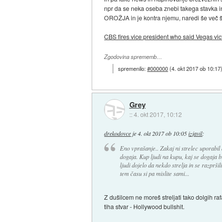
npr da se neka oseba znebi takega stavka in
OROŽJA in je kontra njemu, naredi še več š
CBS fires vice president who said Vegas vic
Zgodovina sprememb…
spremenilo:
#000000
(
4. okt 2017 ob 10:17
Grey
::
4. okt 2017, 10:12
drekodovce
je
4. okt 2017 ob 10:05
izjavil
:
Eno vprašanje.. Zakaj ni strelec uporabil 
dogaja. Kup ljudi na kupu, kaj se dogaja bi
ljudi dojelo da nekdo strelja in se razpršil
tem času si pa mislite sami...
Z dušilcem ne moreš streljati tako dolgih ra
tiha stvar - Hollywood bullshit.