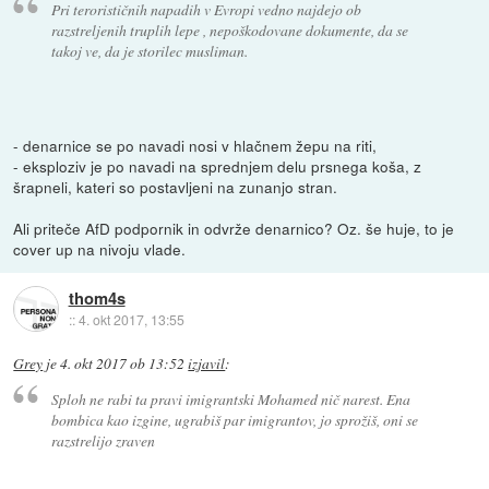
Pri terorističnih napadih v Evropi vedno najdejo ob
razstreljenih truplih lepe , nepoškodovane dokumente, da se
takoj ve, da je storilec musliman.
- denarnice se po navadi nosi v hlačnem žepu na riti,
- eksploziv je po navadi na sprednjem delu prsnega koša, z
šrapneli, kateri so postavljeni na zunanjo stran.
Ali priteče AfD podpornik in odvrže denarnico? Oz. še huje, to je
cover up na nivoju vlade.
thom4s
::
4. okt 2017, 13:55
Grey
je
4. okt 2017 ob 13:52
izjavil
:
Sploh ne rabi ta pravi imigrantski Mohamed nič narest. Ena
bombica kao izgine, ugrabiš par imigrantov, jo sprožiš, oni se
razstrelijo zraven