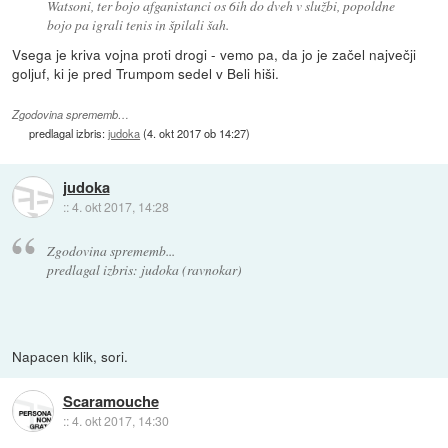
Watsoni, ter bojo afganistanci os 6ih do dveh v službi, popoldne
bojo pa igrali tenis in špilali šah.
Vsega je kriva vojna proti drogi - vemo pa, da jo je začel največji
goljuf, ki je pred Trumpom sedel v Beli hiši.
Zgodovina sprememb…
predlagal izbris:
judoka
(
4. okt 2017 ob 14:27
)
judoka
::
4. okt 2017, 14:28
Zgodovina sprememb...
predlagal izbris: judoka (ravnokar)
Napacen klik, sori.
Scaramouche
::
4. okt 2017, 14:30