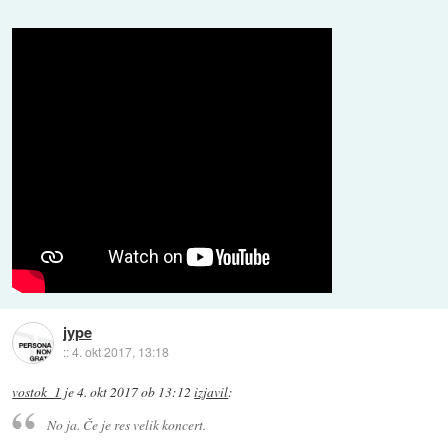
jype
::
4. okt 2017, 13:18
vostok_1
je
4. okt 2017 ob 13:12
izjavil
:
No ja. Če je res velik koncert.