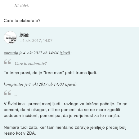
Ni videt.
Care to elaborate?
jype
::
4. okt 2017, 14:07
nurmaln
je
4. okt 2017 ob 14:04
izjavil
:
Care to elaborate?
Ta tema pravi, da je "free man" pobil trumo ljudi.
konspirator
je
4. okt 2017 ob 14:03
izjavil
:
...
V Švici ima _precej manj ljudi_ razloge za takšno početje. To ne
pomeni, da ni nikogar, niti ne pomeni, da se ne more zgoditi
podoben incident, pomeni pa, da je verjetnost za to manjša.
Nemara tudi zato, ker tam mentalno zdravje jemljejo precej bolj
resno kot v ZDA.