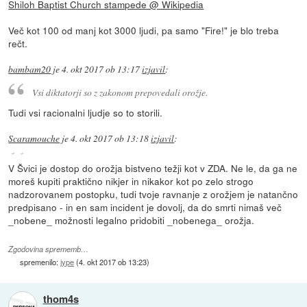
Shiloh Baptist Church stampede @ Wikipedia
Več kot 100 od manj kot 3000 ljudi, pa samo "Fire!" je blo treba
rečt.
bambam20
je
4. okt 2017 ob 13:17
izjavil
:
Vsi diktatorji so z zakonom prepovedali orožje.
Tudi vsi racionalni ljudje so to storili.
Scaramouche
je
4. okt 2017 ob 13:18
izjavil
:
V Švici je dostop do orožja bistveno težji kot v ZDA. Ne le, da ga ne
moreš kupiti praktično nikjer in nikakor kot po zelo strogo
nadzorovanem postopku, tudi tvoje ravnanje z orožjem je natančno
predpisano - in en sam incident je dovolj, da do smrti nimaš več
_nobene_ možnosti legalno pridobiti _nobenega_ orožja.
Zgodovina sprememb…
spremenilo:
jype
(
4. okt 2017 ob 13:23
)
thom4s