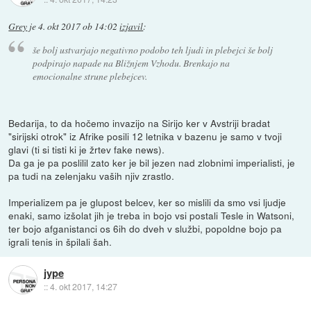
Grey
je
4. okt 2017 ob 14:02
izjavil
:
še bolj ustvarjajo negativno podobo teh ljudi in plebejci še bolj
podpirajo napade na Bližnjem Vzhodu. Brenkajo na
emocionalne strune plebejcev.
Bedarija, to da hočemo invazijo na Sirijo ker v Avstriji bradat
"sirijski otrok" iz Afrike posili 12 letnika v bazenu je samo v tvoji
glavi (ti si tisti ki je žrtev fake news).
Da ga je pa poslilil zato ker je bil jezen nad zlobnimi imperialisti, je
pa tudi na zelenjaku vaših njiv zrastlo.
Imperializem pa je glupost belcev, ker so mislili da smo vsi ljudje
enaki, samo izšolat jih je treba in bojo vsi postali Tesle in Watsoni,
ter bojo afganistanci os 6ih do dveh v službi, popoldne bojo pa
igrali tenis in špilali šah.
jype
::
4. okt 2017, 14:27