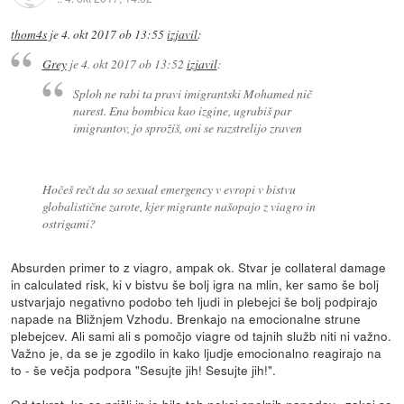
thom4s
je
4. okt 2017 ob 13:55
izjavil
:
Grey
je
4. okt 2017 ob 13:52
izjavil
:
Sploh ne rabi ta pravi imigrantski Mohamed nič
narest. Ena bombica kao izgine, ugrabiš par
imigrantov, jo sprožiš, oni se razstrelijo zraven
Hočeš rečt da so sexual emergency v evropi v bistvu
globalistične zarote, kjer migrante našopajo z viagro in
ostrigami?
Absurden primer to z viagro, ampak ok. Stvar je collateral damage
in calculated risk, ki v bistvu še bolj igra na mlin, ker samo še bolj
ustvarjajo negativno podobo teh ljudi in plebejci še bolj podpirajo
napade na Bližnjem Vzhodu. Brenkajo na emocionalne strune
plebejcev. Ali sami ali s pomočjo viagre od tajnih služb niti ni važno.
Važno je, da se je zgodilo in kako ljudje emocionalno reagirajo na
to - še večja podpora "Sesujte jih! Sesujte jih!".
Od takrat, ko so prišli in je bilo teh nekaj spolnih napadov...zakaj so