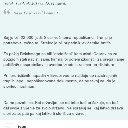
vostok_1
je
4. okt 2017 ob 13:12
izjavil
:
No ja. Če je res velik koncert.
Saj je bil. 22.000 ljudi. Sicer večinoma republikanci. Trump je
potreboval točno to. Strelec je bil pripadnik levičarske Antife.
Za požig Reichstaga so bili "obdolženi" komunisti. Čeprav so za
požigom stali nacisti sami, kar naj bi potem izkoristili za preganjanje
političnih nasprotnikov in uvedbo izrednih razmer ter diktature.
Pri terorističnih napadih v Evropi vedno najdejo ob razstreljenih
truplih lepe , nepoškodovane dokumente, da se takoj ve, da je
storilec musliman.
Da ne pozabimo. Kot državljan se od tebe tudi pričakuje, da boš
dal svoje življenje za svojo državo. Ne sprašuj se, kaj lahko država
stori zate, pač pa kaj lahko ti storiš za državo.
jype