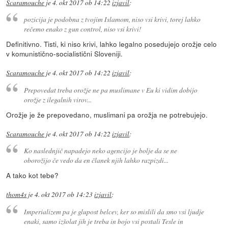
Scaramouche
je
4. okt 2017 ob 14:22
izjavil
:
pozicija je podobna z tvojim Islamom, niso vsi krivi, torej lahko
rečemo enako z gun control, niso vsi krivi!
Definitivno. Tisti, ki niso krivi, lahko legalno posedujejo orožje celo
v komunistično-socialistični Sloveniji.
Scaramouche
je
4. okt 2017 ob 14:22
izjavil
:
Prepovedat treba orožje ne pa muslimane v Eu ki vidim dobijo
orožje z ilegalnih virov...
Orožje je že prepovedano, muslimani pa orožja ne potrebujejo.
Scaramouche
je
4. okt 2017 ob 14:22
izjavil
:
Ko naslednjič napadejo neko agencijo je bolje da se ne
oborožijo če vedo da en članek njih lahko razpizdi...
A tako kot tebe?
thom4s
je
4. okt 2017 ob 14:23
izjavil
:
Imperializem pa je glupost belcev, ker so mislili da smo vsi ljudje
enaki, samo izšolat jih je treba in bojo vsi postali Tesle in