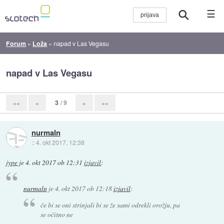
☰
Forum
»
Loža
»
napad v Las Vegasu
napad v Las Vegasu
3
/ 9
««
«
»
»»
nurmaln
::
4. okt 2017, 12:38
jype
je
4. okt 2017 ob 12:31
izjavil
:
nurmaln
je
4. okt 2017 ob 12:18
izjavil
:
če bi se oni strinjali bi se že sami odrekli orožju, pa
se očitno ne