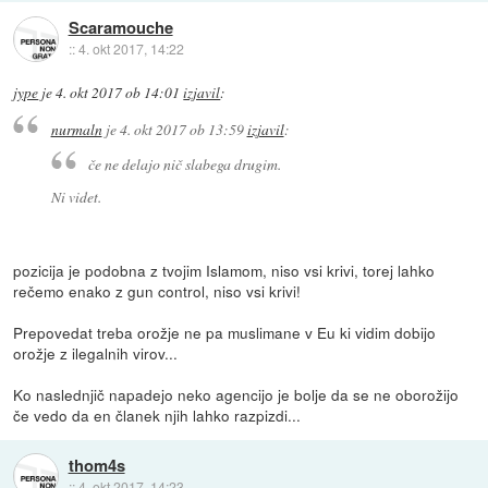
Scaramouche
::
4. okt 2017, 14:22
jype
je
4. okt 2017 ob 14:01
izjavil
:
nurmaln
je
4. okt 2017 ob 13:59
izjavil
:
če ne delajo nič slabega drugim.
Ni videt.
pozicija je podobna z tvojim Islamom, niso vsi krivi, torej lahko
rečemo enako z gun control, niso vsi krivi!
Prepovedat treba orožje ne pa muslimane v Eu ki vidim dobijo
orožje z ilegalnih virov...
Ko naslednjič napadejo neko agencijo je bolje da se ne oborožijo
če vedo da en članek njih lahko razpizdi...
thom4s
::
4. okt 2017, 14:23