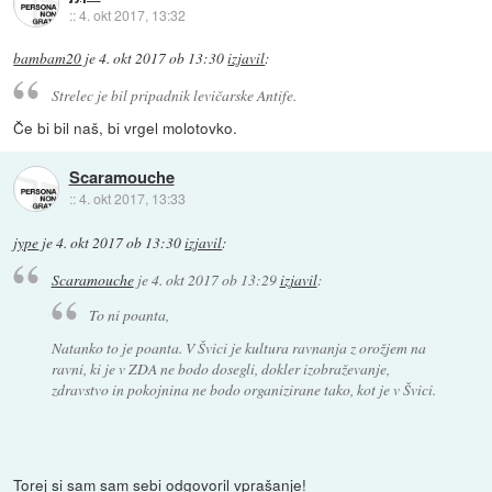
::
4. okt 2017, 13:32
bambam20
je
4. okt 2017 ob 13:30
izjavil
:
Strelec je bil pripadnik levičarske Antife.
Če bi bil naš, bi vrgel molotovko.
Scaramouche
::
4. okt 2017, 13:33
jype
je
4. okt 2017 ob 13:30
izjavil
:
Scaramouche
je
4. okt 2017 ob 13:29
izjavil
:
To ni poanta,
Natanko to je poanta. V Švici je kultura ravnanja z orožjem na
ravni, ki je v ZDA ne bodo dosegli, dokler izobraževanje,
zdravstvo in pokojnina ne bodo organizirane tako, kot je v Švici.
Torej si sam sam sebi odgovoril vprašanje!