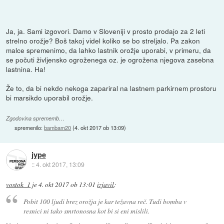
Ja, ja. Sami izgovori. Damo v Sloveniji v prosto prodajo za 2 leti
strelno orožje? Boš takoj videl koliko se bo streljalo. Pa zakon
malce spremenimo, da lahko lastnik orožje uporabi, v primeru, da
se počuti življensko ogroženega oz. je ogrožena njegova zasebna
lastnina. Ha!
Že to, da bi nekdo nekoga zapariral na lastnem parkirnem prostoru
bi marsikdo uporabil orožje.
Zgodovina sprememb…
spremenilo:
bambam20
(
4. okt 2017 ob 13:09
)
jype
::
4. okt 2017, 13:09
vostok_1
je
4. okt 2017 ob 13:01
izjavil
:
Pobit 100 ljudi brez orožja je kar težavna reč. Tudi bomba v
resnici ni tako smrtonosna kot bi si eni mislili.