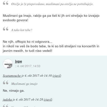
Orožje je že prepovedano, muslimani pa orožja ne potrebujejo.
Muslimani ga imajo, rabijo ga pa tisti ki jih oni streljajo ko izvajajo
svobodo govora!
A tako kot tebe?
Ne njih, offtopic ko ni odgovora...
in nikoli ne veš če bodo tebe, te ki so bili streljani na koncertih in
javnim mestih, to tudi niso vedeli!
jype
::
4. okt 2017, 14:33
Scaramouche
je
4. okt 2017 ob 14:30
izjavil
:
Muslimani ga imajo
Ne, nimajo ga.
judoka
je
4. okt 2017 ob 14:28
izjavil
: