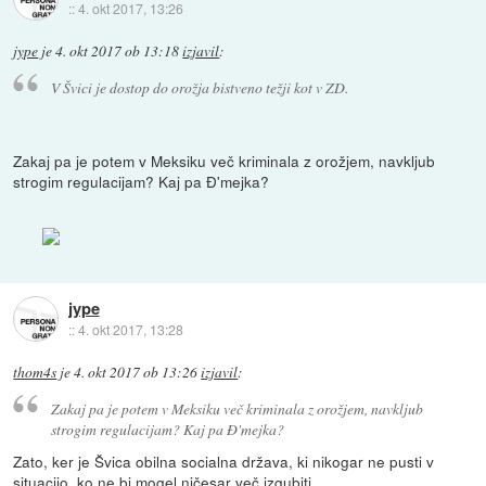
::
4. okt 2017, 13:26
jype
je
4. okt 2017 ob 13:18
izjavil
:
V Švici je dostop do orožja bistveno težji kot v ZD.
Zakaj pa je potem v Meksiku več kriminala z orožjem, navkljub
strogim regulacijam? Kaj pa Đ'mejka?
jype
::
4. okt 2017, 13:28
thom4s
je
4. okt 2017 ob 13:26
izjavil
:
Zakaj pa je potem v Meksiku več kriminala z orožjem, navkljub
strogim regulacijam? Kaj pa Đ'mejka?
Zato, ker je Švica obilna socialna država, ki nikogar ne pusti v
situacijo, ko ne bi mogel ničesar več izgubiti.