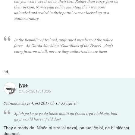
but you won't' see them on their belt. Rather than carry guns on
their person, Norwegian police maintain their weapons
unloaded and sealed in their patrol cars or locked up at a
station armory.
In the Republic of Ireland, uniformed members of the police
force - An Garda Síochána (Guardians of the Peace) - don't
carry firearms at all, nor are they authorized to use them
itd.
jype
::
4. okt 2017, 13:35
Scaramouche
je
4. okt 2017 ob 13:33
izjavil
:
Sploh pa ko se ga da lahko dobiti na črnem trgu z lahkoto, bad
guys would have a field day!
They already do. Nihče ni streljal nazaj, pa tudi če bi, ne bi ničesar
dosegel.