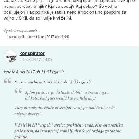
nehali poročati o njih? Kje so sedaj? Kaj delajo? Še vedno
posiljujejo? Pač politika je rabila neko emocionalno podporo za
vojno v Siriji, da so ljudje krvi željni.
Zgodovina sprememb…
spremenilo:
Grey
(
4. okt 2017 ob 14:04
)
konspirator
::
4. okt 2017, 14:03
jype
je
4. okt 2017 ob 13:35
izjavil
:
Scaramouche
je
4. okt 2017 ob 13:33
izjavil
:
Sploh pa ko se ga da lahko dobiti na črnem trgu z
lahkoto, bad guys would have a field day!
They already do. Nihče ni streljal nazaj, pa tudi če bi, ne bi
ničesar dosegel.
V Švici bi bil "uspeh" strelca praktično enak, bistvena razlika
pa je v tem, da ima precej manj ljudi v Švici razloge za takšno
početje
.