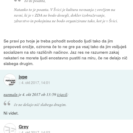
To ni poanta,
Natanko to je poanta. V Švici je kultura ravnanja z orožjem na
ravni, ki je v ZDA ne bodo dosegli, dokler izobraževanje,
zdravstvo in pokojnina ne bodo organizirane tako, kot je v Švici.
Se pravi po tvoje je treba pohodit svobodo ljudi tako da jim
prepoveš orožje, oziroma če to ne gre pa vsaj tako da jim vsiljuješ
socializem na sto različnih načinov. Jaz res ne razumem zakaj
nekateri ne morete ljudi enostavno pustiti na miru, če ne delajo nič
slabega drugim.
jype
::
4. okt 2017, 14:01
nurmaln
je
4. okt 2017 ob 13:59
izjavil
:
če ne delajo nič slabega drugim.
Ni videt.
Grey
::
4. okt 2017, 14:02