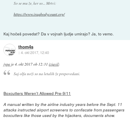
So se mu že, ker so... Mrtvi:
https://www.iraqbodycount.org/
Kaj hočeš povedat? Da v vojnah ljudje umirajo? Ja, to vemo.
thom4s
::
4. okt 2017, 12:40
jype
je
4. okt 2017 ob 12:31
izjavil
:
Saj olfa noži so na letalih že prepovedani.
Boxcutters Weren't Allowed Pre-9/11
A manual written by the airline industry years before the Sept. 11
attacks instructed airport screeners to confiscate from passengers
boxcutters like those used by the hijackers, documents show.