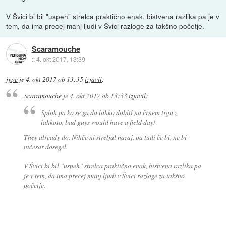
V Švici bi bil "uspeh" strelca praktično enak, bistvena razlika pa je v
tem, da ima precej manj ljudi v Švici razloge za takšno početje.
Scaramouche
::
4. okt 2017, 13:39
jype
je
4. okt 2017 ob 13:35
izjavil
:
Scaramouche
je
4. okt 2017 ob 13:33
izjavil
:
Sploh pa ko se ga da lahko dobiti na črnem trgu z
lahkoto, bad guys would have a field day!
They already do. Nihče ni streljal nazaj, pa tudi če bi, ne bi
ničesar dosegel.
V Švici bi bil "uspeh" strelca praktično enak, bistvena razlika pa
je v tem, da ima precej manj ljudi v Švici razloge za takšno
početje.