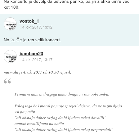
Na koncertu je dovolj, da ustvariš paniko, pa jih zlahka umre več
kot 100.
vostok_1
::
4. okt 2017, 13:12
No ja. Če je res velik koncert.
bambam20
::
4. okt 2017, 13:17
nurmaln
je
4. okt 2017 ob 10:30
izjavil
:
Primarni namen drugega amandmaja ni samoobramba.
Poleg tega boš moral pomoje sprejeti dejstvo, da ne razmišljajo
vsi na način
"ali obstaja dober razlog da bi ljudem nekaj dovolili"
ampak razmišljamo na način
"ali obstaja dober razlog da bi ljudem nekaj prepovedali"