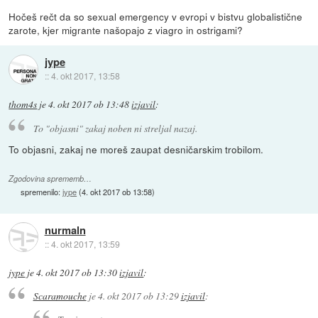
Hočeš rečt da so sexual emergency v evropi v bistvu globalistične
zarote, kjer migrante našopajo z viagro in ostrigami?
jype
::
4. okt 2017, 13:58
thom4s
je
4. okt 2017 ob 13:48
izjavil
:
To "objasni" zakaj noben ni streljal nazaj.
To objasni, zakaj ne moreš zaupat desničarskim trobilom.
Zgodovina sprememb…
spremenilo:
jype
(
4. okt 2017 ob 13:58
)
nurmaln
::
4. okt 2017, 13:59
jype
je
4. okt 2017 ob 13:30
izjavil
:
Scaramouche
je
4. okt 2017 ob 13:29
izjavil
: