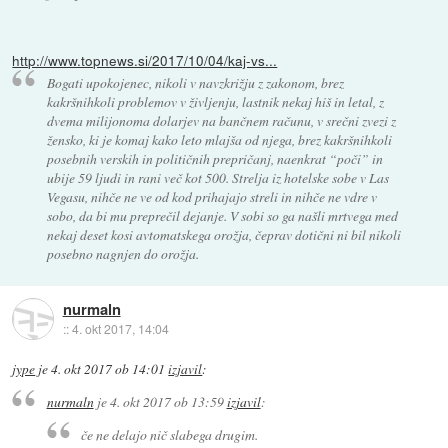
http://www.topnews.si/2017/10/04/kaj-vs...
Bogati upokojenec, nikoli v navzkrižju z zakonom, brez
kakršnihkoli problemov v življenju, lastnik nekaj hiš in letal, z
dvema milijonoma dolarjev na bančnem računu, v srečni zvezi z
žensko, ki je komaj kako leto mlajša od njega, brez kakršnihkoli
posebnih verskih in političnih prepričanj, naenkrat “poči” in
ubije 59 ljudi in rani več kot 500. Strelja iz hotelske sobe v Las
Vegasu, nihče ne ve od kod prihajajo streli in nihče ne vdre v
sobo, da bi mu preprečil dejanje. V sobi so ga našli mrtvega med
nekaj deset kosi avtomatskega orožja, čeprav dotični ni bil nikoli
posebno nagnjen do orožja.
nurmaln
::
4. okt 2017, 14:04
jype
je
4. okt 2017 ob 14:01
izjavil
:
nurmaln
je
4. okt 2017 ob 13:59
izjavil
:
če ne delajo nič slabega drugim.