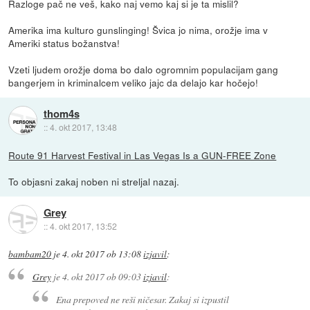
Razloge pač ne veš, kako naj vemo kaj si je ta mislil?
Amerika ima kulturo gunslinging! Švica jo nima, orožje ima v
Ameriki status božanstva!
Vzeti ljudem orožje doma bo dalo ogromnim populacijam gang
bangerjem in kriminalcem veliko jajc da delajo kar hočejo!
thom4s
::
4. okt 2017, 13:48
Route 91 Harvest Festival in Las Vegas Is a GUN-FREE Zone
To objasni zakaj noben ni streljal nazaj.
Grey
::
4. okt 2017, 13:52
bambam20
je
4. okt 2017 ob 13:08
izjavil
:
Grey
je
4. okt 2017 ob 09:03
izjavil
:
Ena prepoved ne reši ničesar. Zakaj si izpustil