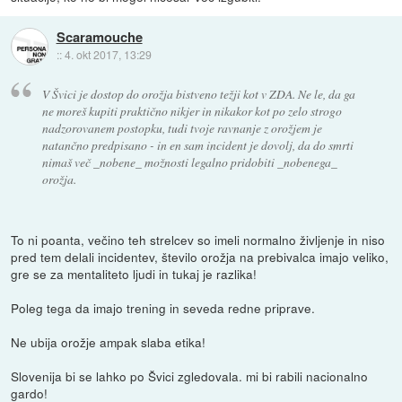
Scaramouche
::
4. okt 2017, 13:29
V Švici je dostop do orožja bistveno težji kot v ZDA. Ne le, da ga
ne moreš kupiti praktično nikjer in nikakor kot po zelo strogo
nadzorovanem postopku, tudi tvoje ravnanje z orožjem je
natančno predpisano - in en sam incident je dovolj, da do smrti
nimaš več _nobene_ možnosti legalno pridobiti _nobenega_
orožja.
To ni poanta, večino teh strelcev so imeli normalno življenje in niso
pred tem delali incidentev, število orožja na prebivalca imajo veliko,
gre se za mentaliteto ljudi in tukaj je razlika!
Poleg tega da imajo trening in seveda redne priprave.
Ne ubija orožje ampak slaba etika!
Slovenija bi se lahko po Švici zgledovala. mi bi rabili nacionalno
gardo!