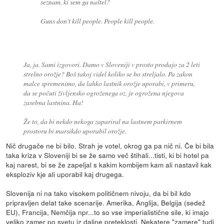
seznam, ki sem ga naštel?
Guns don't kill people. People kill people.
Ja, ja. Sami izgovori. Damo v Sloveniji v prosto prodajo za 2 leti
strelno orožje? Boš takoj videl koliko se bo streljalo. Pa zakon
malce spremenimo, da lahko lastnik orožje uporabi, v primeru,
da se počuti življensko ogroženega oz. je ogrožena njegova
zasebna lastnina. Ha!
Že to, da bi nekdo nekoga zapariral na lastnem parkirnem
prostoru bi marsikdo uporabil orožje.
Nič drugače ne bi bilo. Strah je votel, okrog ga pa nič ni. Če bi bila
taka kriza v Sloveniji bi se že samo več štihali...tisti, ki bi hotel pa
kaj narest, bi se že zapeljal s kakim kombijem kam ali nastavil kak
eksploziv kje ali uporabil kaj drugega.
Slovenija ni na tako visokem političnem nivoju, da bi bil kdo
pripravljen delat take scenarije. Amerika, Anglija, Belgija (sedež
EU), Francija, Nemčija npr...to so vse imperialistične sile, ki imajo
veliko zamer po svetu iz daljne preteklosti. Nekatere "zamere" tudi