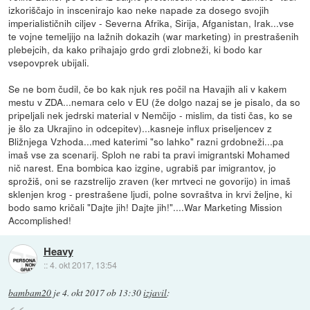
izkoriščajo in inscenirajo kao neke napade za dosego svojih
imperialističnih ciljev - Severna Afrika, Sirija, Afganistan, Irak...vse
te vojne temeljijo na lažnih dokazih (war marketing) in prestrašenih
plebejcih, da kako prihajajo grdo grdi zlobneži, ki bodo kar
vsepovprek ubijali.
Se ne bom čudil, če bo kak njuk res počil na Havajih ali v kakem
mestu v ZDA...nemara celo v EU (že dolgo nazaj se je pisalo, da so
pripeljali nek jedrski material v Nemčijo - mislim, da tisti čas, ko se
je šlo za Ukrajino in odcepitev)...kasneje influx priseljencev z
Bližnjega Vzhoda...med katerimi "so lahko" razni grdobneži...pa
imaš vse za scenarij. Sploh ne rabi ta pravi imigrantski Mohamed
nič narest. Ena bombica kao izgine, ugrabiš par imigrantov, jo
sprožiš, oni se razstrelijo zraven (ker mrtveci ne govorijo) in imaš
sklenjen krog - prestrašene ljudi, polne sovraštva in krvi željne, ki
bodo samo kričali "Dajte jih! Dajte jih!"....War Marketing Mission
Accomplished!
Heavy
::
4. okt 2017, 13:54
bambam20
je
4. okt 2017 ob 13:30
izjavil
: