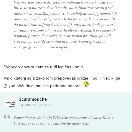
V primeru prvega in drugega amandmaja k ameriški ustavi so
bili avtorji na srečo dovolj modri, da so ljudi zavarovali pred
takšnimi, ki razmišljajo kot ti. Tako so bolj ali manj prepovedali
omejevanje določenih pravic - tistih pravic za katere so ocenili
da jih bi tirani najprej želeli omejiti, torej do svobode govora,
zbiranja, verozipovedi, orožja. In glej ga zlomka, ti bi omejeval
najmanj pravico do orožja, če se ne motim pretirano pa tudi
svobodo govora (če se motim in zavračaš koncepte kot je
sovražni govor, se ti opravičujem).
SVobodo govora nam že tudi lep čas kratijo.
Vsi diktatorji so z zakonom prepovedali orožje. Tudi Hitler, ki ga
@jype občuduje, saj ima podobne nazore.
Scaramouche
::
4. okt 2017, 13:18
Pomembno je, da imajo ZDA bistveno več mrtvih kot države, v
katerih je več orožja, a je dostop do njega težji.