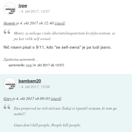
jype
::
4. okt 2017, 13:07
thom4s
je
4. okt 2017 ob 12:40
izjavil
:
Mater, za nekoga s tako überintelnigentčnim kovfefecientom, se
pa kar velik self ownaš.
Nič nisem pisal o 9/11, kdo "se self-owna" je pa tudi jasno.
Zgodovina sprememb…
spremenilo:
jype
(
4. okt 2017 ob 13:07
)
bambam20
::
4. okt 2017, 13:08
Grey
je
4. okt 2017 ob 09:03
izjavil
:
Ena prepoved ne reši ničesar. Zakaj si izpustil seznam, ki sem ga
naštel?
Guns don't kill people. People kill people.