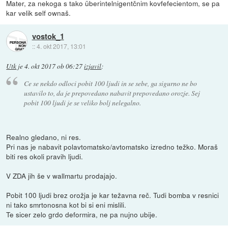
Mater, za nekoga s tako überintelnigentčnim kovfefecientom, se pa
kar velik self ownaš.
vostok_1
::
4. okt 2017, 13:01
Utk
je
4. okt 2017 ob 06:27
izjavil
:
Ce se nekdo odloci pobit 100 ljudi in se sebe, ga sigurno ne bo
ustavilo to, da je prepovedano nabavit prepovedano orozje. Sej
pobit 100 ljudi je se veliko bolj nelegalno.
Realno gledano, ni res.
Pri nas je nabavit polavtomatsko/avtomatsko izredno težko. Moraš
biti res okoli pravih ljudi.
V ZDA jih še v wallmartu prodajajo.
Pobit 100 ljudi brez orožja je kar težavna reč. Tudi bomba v resnici
ni tako smrtonosna kot bi si eni mislili.
Te sicer zelo grdo deformira, ne pa nujno ubije.