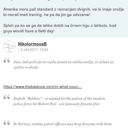
Amerika mora pač standard z ravnanjem dvigniti, vsi ki imajo orožje
bi morali imeti trening, ne pa da jim ga odvzame!
Sploh pa ko se ga da lahko dobiti na črnem trgu z lahkoto, bad
guys would have a field day!
NikolormousB
::
4. okt 2017, 13:34
Sure, tudi policija in vojska potem ne rabita orožja, če delata za
zaščito svobode.
https://www.thebalance.com/in-what-coun...
English "Bobbies" - so named for the patron of the modern
police force Sir Robert Peel - are famously firearm-free.
In Norway, routine patrol officers may keep firearms with them,