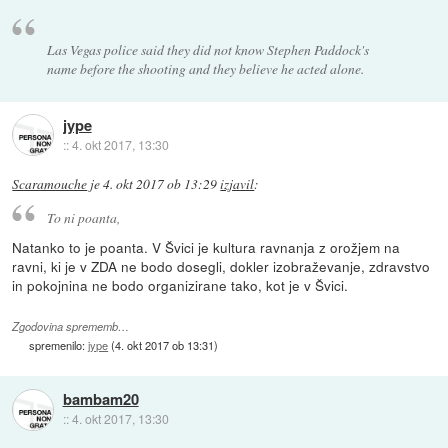
Las Vegas police said they did not know Stephen Paddock's
name before the shooting and they believe he acted alone.
jype
::
4. okt 2017, 13:30
Scaramouche
je
4. okt 2017 ob 13:29
izjavil
:
To ni poanta,
Natanko to je poanta. V Švici je kultura ravnanja z orožjem na
ravni, ki je v ZDA ne bodo dosegli, dokler izobraževanje, zdravstvo
in pokojnina ne bodo organizirane tako, kot je v Švici.
Zgodovina sprememb…
spremenilo:
jype
(
4. okt 2017 ob 13:31
)
bambam20
::
4. okt 2017, 13:30