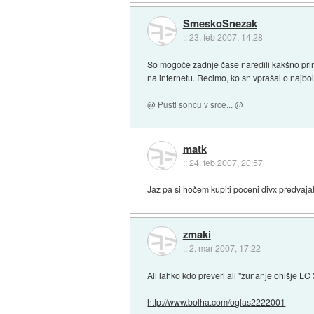
SmeskoSnezak
::
23. feb 2007, 14:28
So mogoče zadnje čase naredili kakšno prime
na internetu. Recimo, ko sn vprašal o najbol
@ Pusti soncu v srce... @
matk
::
24. feb 2007, 20:57
Jaz pa si hočem kupiti poceni divx predvaja
zmaki
::
2. mar 2007, 17:22
Ali lahko kdo preveri ali "zunanje ohišje L
http://www.bolha.com/oglas2222001