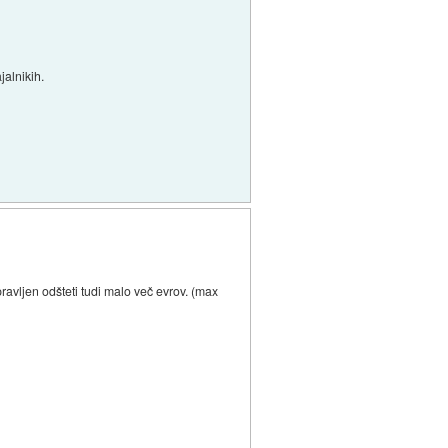
jalnikih.
avljen odšteti tudi malo več evrov. (max