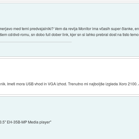
rjavo med temi predvajalniki? Vem da revija Monitor ima včasih super članke, enkra
šem cd/dvd-romu, sn dobo full dober link, kjer sn si lahko prebral dost na tisto temo
lnik. Imeti mora USB vhod in VGA izhod. Trenutno mi najboljše izgleda Xoro 2100. 
C 3.5" EH-35B-MP Media player"