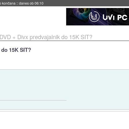
no končana
::
danes ob 06:10
 DVD + Divx predvajalnik do 15K SIT?
k do 15K SIT?