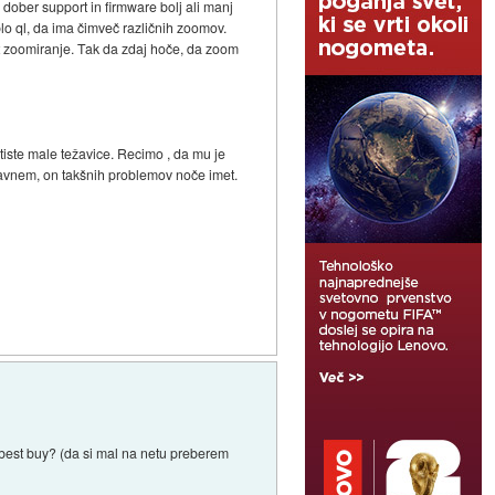
dober support in firmware bolj ali manj
lo ql, da ima čimveč različnih zoomov.
kot zoomiranje. Tak da zdaj hoče, da zoom
 tiste male težavice. Recimo , da mu je
 glavnem, on takšnih problemov noče imet.
 best buy? (da si mal na netu preberem