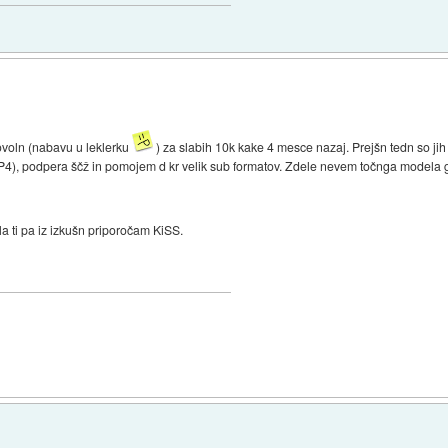
ovoln (nabavu u leklerku
) za slabih 10k kake 4 mesce nazaj. Prejšn tedn so j
P4), podpera ščž in pomojem d kr velik sub formatov. Zdele nevem točnga modela
la ti pa iz izkušn priporočam KiSS.