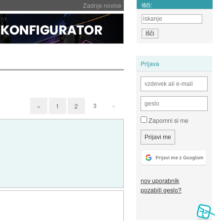
Išči:
Zadnje novice
Prijava
3
»
«
1
2
Zapomni si me
nov uporabnik
pozabili geslo?