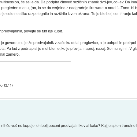
tisession, če se le da. Da podpira čimveč različnih znamk dvd-jev, cd-jev. Da ima 
 pregleden menu, (no, to se da verjetno z nadgradnjo firmware-a nardit). Zoom bi b
je celotno sliko razpotegnilo in razširilo izven ekrana. To je blo bolj centriranje 
predvajalnik, povejte še tud kje kupit.
e govoro, mu je že predvajalnik v začetku delal preglavice, a je potrpel in pretrpel
rota. Pa tud z podnapisi je mel bleme, ko je previjal naprej, nazaj. So mu zginli. V
 mal zamero.
ob 12:11
)
nihče več ne kupuje teh bolj poceni predvajalnikov al kako? Kaj je sploh trenutno