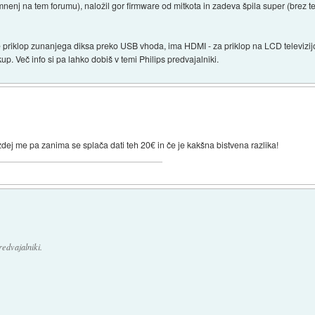
enj na tem forumu), naložil gor firmware od mitkota in zadeva špila super (brez te
 priklop zunanjega diksa preko USB vhoda, ima HDMI - za priklop na LCD televizijo j
p. Več info si pa lahko dobiš v temi Philips predvajalniki.
ej me pa zanima se splača dati teh 20€ in če je kakšna bistvena razlika!
redvajalniki.