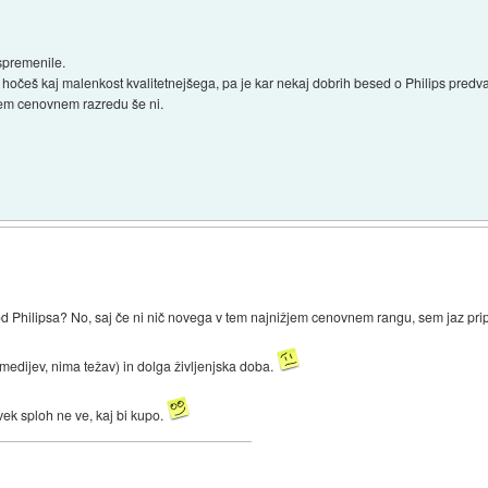
 spremenile.
očeš kaj malenkost kvalitetnejšega, pa je kar nekaj dobrih besed o Philips predva
tem cenovnem razredu še ni.
 Philipsa? No, saj če ni nič novega v tem najnižjem cenovnem rangu, sem jaz pripr
 medijev, nima težav) in dolga življenjska doba.
vek sploh ne ve, kaj bi kupo.