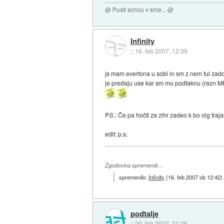
@ Pusti soncu v srce... @
Infinity
::
16. feb 2007, 12:39
js mam evertona u sobi in sm z nem ful zad
je predaju use kar sm mu podtaknu (razn M
P.S.: Če pa hočš za zihr zadeo k bo olg traja
edit: p.s.
Zgodovina sprememb…
spremenilo:
Infinity
(
16. feb 2007 ob 12:42
)
podtalje
::
20. feb 2007, 21:26