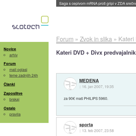
Saga s cepivom mRNA proti gripi v ZDA sreč
Forum
»
Zvok in slika
»
Kateri
Novice
Kateri DVD + Divx predvajalni
arhiv
Forum
mali oglasi
teme zadnjih 24h
MEDENA
Članki
::
16. jan 2007, 19:35
Zaposlitve
za 90€ maš PHILIPS 5960.
brskaj
Ostalo
pravila
sporta
::
13. feb 2007, 23:58