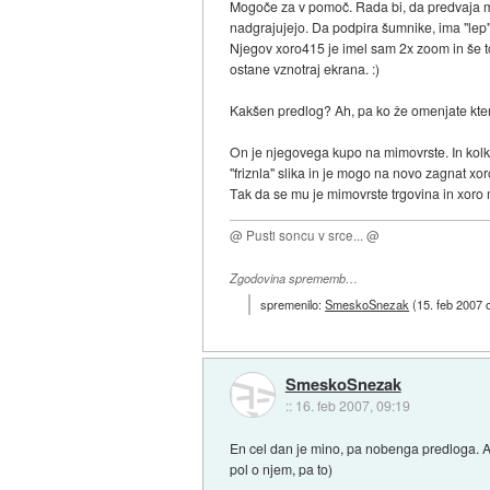
Mogoče za v pomoč. Rada bi, da predvaja mul
nadgrajujejo. Da podpira šumnike, ima "lep"
Njegov xoro415 je imel sam 2x zoom in še to 
ostane vznotraj ekrana. :)
Kakšen predlog? Ah, pa ko že omenjate kter 
On je njegovega kupo na mimovrste. In kolk j
"friznla" slika in je mogo na novo zagnat xo
Tak da se mu je mimovrste trgovina in xoro
@ Pusti soncu v srce... @
Zgodovina sprememb…
spremenilo:
SmeskoSnezak
(
15. feb 2007 
SmeskoSnezak
::
16. feb 2007, 09:19
En cel dan je mino, pa nobenga predloga. A 
pol o njem, pa to)