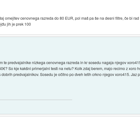
 daj omejitev cenovnega razreda do 80 EUR, pol maš pa še na desni filtre, če bi rad 
jđu jih je prek 100
 te predvajalnike nizkega cenovnega razreda in kr sosedu nagaja njegov xoro415,
0€? So kje kakšni primerjalni testi na netu? Kolk zdaj berem, majo recimo z xoro 
 dobrih predvajalnikov. Sosedu je očitno po dveh letih crkno njegov xoro415. Jaz pa