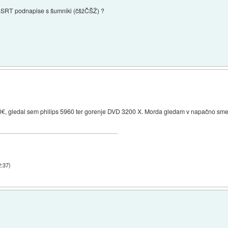
 *.SRT podnapise s šumniki (čšžČŠŽ) ?
0€, gledal sem philips 5960 ter gorenje DVD 3200 X. Morda gledam v napačno sm
2:37
)