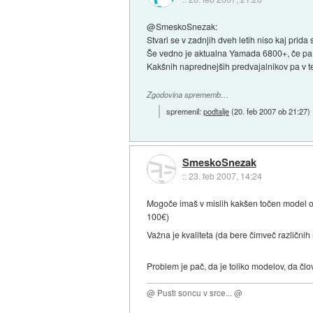
@SmeskoSnezak:
Stvari se v zadnjih dveh letih niso kaj prida
Še vedno je aktualna Yamada 6800+, če pa h
Kakšnih naprednejših predvajalnikov pa v 
Zgodovina sprememb…
spremenil:
podtalje
(
20. feb 2007 ob 21:27
)
SmeskoSnezak
::
23. feb 2007, 14:24
Mogoče imaš v mislih kakšen točen model od
100€)
Važna je kvaliteta (da bere čimveč različnih
Problem je pač, da je toliko modelov, da člo
@ Pusti soncu v srce... @