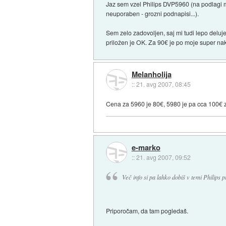
Jaz sem vzel Philips DVP5960 (na podlagi mn
neuporaben - grozni podnapisi...).
Sem zelo zadovoljen, saj mi tudi lepo deluje
priložen je OK. Za 90€ je po moje super naku
Melanholija
::
21. avg 2007, 08:45
Cena za 5960 je 80€, 5980 je pa cca 100€ zd
e-marko
::
21. avg 2007, 09:52
Več info si pa lahko dobiš v temi Philips p
Priporočam, da tam pogledaš.