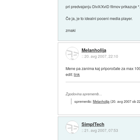
pri predvajanju DivX/XviD filmov prikazuje
Če ja, je to idealni poceni media player.
zmaki
Melanholija
::
20. avg 2007, 22:10
Mene pa zanima kaj priporočate za max 10
edit:
link
Zgodovina sprememb…
spremenilo:
Melanholija
(
20. avg 2007 ob 2
SimplTech
::
21. avg 2007, 07:53