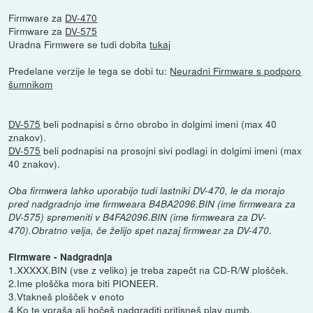
Firmware za
DV-470
Firmware za
DV-575
Uradna Firmwere se tudi dobita
tukaj
Predelane verzije le tega se dobi tu:
Neuradni Firmware s podporo
šumnikom
DV-575
beli podnapisi s črno obrobo in dolgimi imeni (max 40
znakov).
DV-575
beli podnapisi na prosojni sivi podlagi in dolgimi imeni (max
40 znakov).
Oba firmwera lahko uporabijo tudi lastniki DV-470, le da morajo
pred nadgradnjo ime firmweara B4BA2096.BIN (ime firmweara za
DV-575) spremeniti v B4FA2096.BIN (ime firmweara za DV-
470).Obratno velja, če želijo spet nazaj firmwear za DV-470.
Firmware - Nadgradnja
1.XXXXX.BIN (vse z veliko) je treba zapečt na CD-R/W plošček.
2.Ime ploščka mora biti PIONEER.
3.Vtakneš plošček v enoto
4.Ko te vpraša ali hočeš nadgraditi pritisneš play gumb.