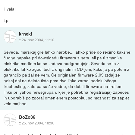
Hvala!
Lp!
krneki
::
24. nov 2004, 11:10
Seveda, marsikaj gre lahko narobe... lahko pride do recimo kakšne
čudne napake pri downloadu firmwera z neta, ali pa ti zmanjka
elektrike medtem ko se zadeva nadgradujeje. Seveda se to z
elektriko lahko zgodi tudi z originalnim CD-jem, kako ja pa potem z
garancijo pa žal ne vem. Če originalen firmware 2.09 (zdaj že
nekaj dni ne delata tista prva dva linka zaradi nedelujočega
freehosting, zato pa se še vedno, da dobiti firmware na tretjem
linku pri yahoo newsgrupah, kjer je potrebna registracija) zapečeš
in uporabiš po zgoraj omenjenem postopku, so možnosti za zaplet
zelo majhne.
BoZo36
::
25. nov 2004, 18:36
Pozdravljeni ! Sem lastnik Pioner DV-575 in me zanima če ima še