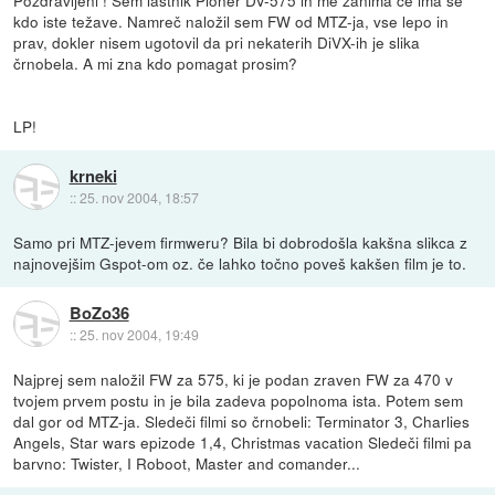
kdo iste težave. Namreč naložil sem FW od MTZ-ja, vse lepo in
prav, dokler nisem ugotovil da pri nekaterih DiVX-ih je slika
črnobela. A mi zna kdo pomagat prosim?
LP!
krneki
::
25. nov 2004, 18:57
Samo pri MTZ-jevem firmweru? Bila bi dobrodošla kakšna slikca z
najnovejšim Gspot-om oz. če lahko točno poveš kakšen film je to.
BoZo36
::
25. nov 2004, 19:49
Najprej sem naložil FW za 575, ki je podan zraven FW za 470 v
tvojem prvem postu in je bila zadeva popolnoma ista. Potem sem
dal gor od MTZ-ja. Sledeči filmi so črnobeli: Terminator 3, Charlies
Angels, Star wars epizode 1,4, Christmas vacation Sledeči filmi pa
barvno: Twister, I Roboot, Master and comander...