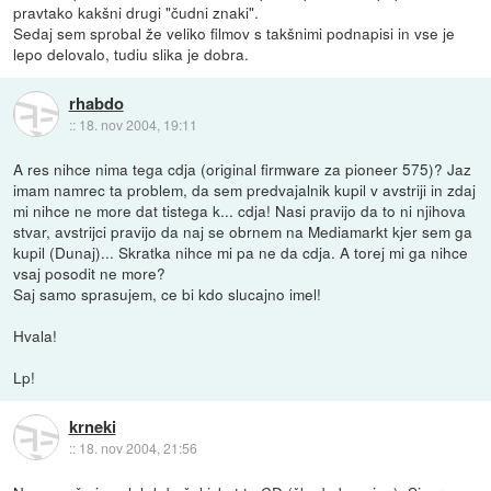
pravtako kakšni drugi "čudni znaki".
Sedaj sem sprobal že veliko filmov s takšnimi podnapisi in vse je
lepo delovalo, tudiu slika je dobra.
rhabdo
::
18. nov 2004, 19:11
A res nihce nima tega cdja (original firmware za pioneer 575)? Jaz
imam namrec ta problem, da sem predvajalnik kupil v avstriji in zdaj
mi nihce ne more dat tistega k... cdja! Nasi pravijo da to ni njihova
stvar, avstrijci pravijo da naj se obrnem na Mediamarkt kjer sem ga
kupil (Dunaj)... Skratka nihce mi pa ne da cdja. A torej mi ga nihce
vsaj posodit ne more?
Saj samo sprasujem, ce bi kdo slucajno imel!
Hvala!
Lp!
krneki
::
18. nov 2004, 21:56