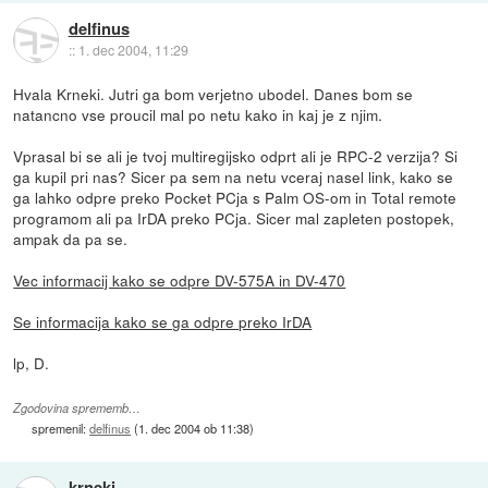
delfinus
::
1. dec 2004, 11:29
Hvala Krneki. Jutri ga bom verjetno ubodel. Danes bom se
natancno vse proucil mal po netu kako in kaj je z njim.
Vprasal bi se ali je tvoj multiregijsko odprt ali je RPC-2 verzija? Si
ga kupil pri nas? Sicer pa sem na netu vceraj nasel link, kako se
ga lahko odpre preko Pocket PCja s Palm OS-om in Total remote
programom ali pa IrDA preko PCja. Sicer mal zapleten postopek,
ampak da pa se.
Vec informacij kako se odpre DV-575A in DV-470
Se informacija kako se ga odpre preko IrDA
lp, D.
Zgodovina sprememb…
spremenil:
delfinus
(
1. dec 2004 ob 11:38
)
krneki