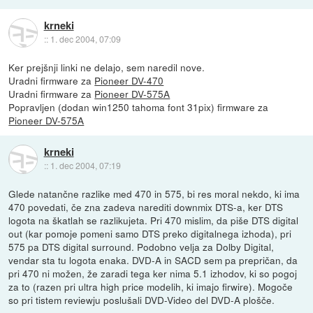
krneki
::
1. dec 2004, 07:09
Ker prejšnji linki ne delajo, sem naredil nove.
Uradni firmware za
Pioneer DV-470
Uradni firmware za
Pioneer DV-575A
Popravljen (dodan win1250 tahoma font 31pix) firmware za
Pioneer DV-575A
krneki
::
1. dec 2004, 07:19
Glede natančne razlike med 470 in 575, bi res moral nekdo, ki ima
470 povedati, če zna zadeva narediti downmix DTS-a, ker DTS
logota na škatlah se razlikujeta. Pri 470 mislim, da piše DTS digital
out (kar pomoje pomeni samo DTS preko digitalnega izhoda), pri
575 pa DTS digital surround. Podobno velja za Dolby Digital,
vendar sta tu logota enaka. DVD-A in SACD sem pa prepričan, da
pri 470 ni možen, že zaradi tega ker nima 5.1 izhodov, ki so pogoj
za to (razen pri ultra high price modelih, ki imajo firwire). Mogoče
so pri tistem reviewju poslušali DVD-Video del DVD-A plošče.