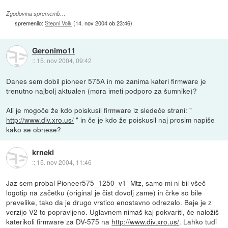
Zgodovina sprememb…
spremenilo:
Stepni Volk
(
14. nov 2004 ob 23:46
)
Geronimo11
::
15. nov 2004, 09:42
Danes sem dobil pioneer 575A in me zanima kateri firmware je
trenutno najbolj aktualen (mora imeti podporo za šumnike)?
Ali je mogoče že kdo poiskusil firmware iz sledeče strani: "
http://www.div.xro.us/
" in če je kdo že poiskusil naj prosim napiše
kako se obnese?
krneki
::
15. nov 2004, 11:46
Jaz sem probal Pioneer575_1250_v1_Mtz, samo mi ni bil všeč
logotip na začetku (original je čist dovolj zame) in črke so bile
prevelike, tako da je drugo vrstico enostavno odrezalo. Baje je z
verzijo V2 to popravljeno. Uglavnem nimaš kaj pokvariti, če naložiš
katerikoli firmware za DV-575 na
http://www.div.xro.us/
. Lahko tudi