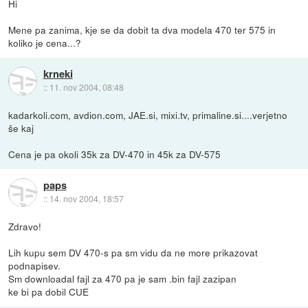
Hi
Mene pa zanima, kje se da dobit ta dva modela 470 ter 575 in
koliko je cena...?
krneki
::
11. nov 2004, 08:48
kadarkoli.com, avdion.com, JAE.si, mixi.tv, primaline.si....verjetno
še kaj
Cena je pa okoli 35k za DV-470 in 45k za DV-575
paps
::
14. nov 2004, 18:57
Zdravo!
Lih kupu sem DV 470-s pa sm vidu da ne more prikazovat
podnapisev.
Sm downloadal fajl za 470 pa je sam .bin fajl zazipan
ke bi pa dobil CUE