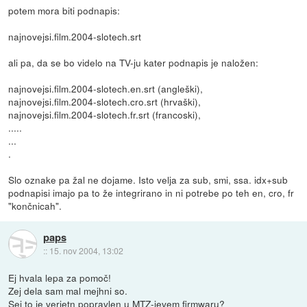
potem mora biti podnapis:
najnovejsi.film.2004-slotech.srt
ali pa, da se bo videlo na TV-ju kater podnapis je naložen:
najnovejsi.film.2004-slotech.en.srt (angleški),
najnovejsi.film.2004-slotech.cro.srt (hrvaški),
najnovejsi.film.2004-slotech.fr.srt (francoski),
.....
...
.
Slo oznake pa žal ne dojame. Isto velja za sub, smi, ssa. idx+sub
podnapisi imajo pa to že integrirano in ni potrebe po teh en, cro, fr
"končnicah".
paps
::
15. nov 2004, 13:02
Ej hvala lepa za pomoč!
Zej dela sam mal mejhni so.
Sej to je verjetn popravlen u MTZ-jevem firmwaru?