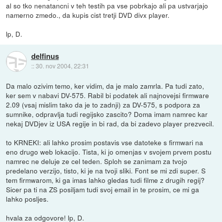
al so tko nenatancni v teh testih pa vse pobrkajo ali pa ustvarjajo
namerno zmedo., da kupis cist tretji DVD divx player.
lp, D.
delfinus
::
30. nov 2004, 22:31
Da malo ozivim temo, ker vidim, da je malo zamrla. Pa tudi zato,
ker sem v nabavi DV-575. Rabil bi podatek ali najnovejsi firmware
2.09 (vsaj mislim tako da je to zadnji) za DV-575, s podpora za
sumnike, odpravlja tudi regijsko zascito? Doma imam namrec kar
nekaj DVDjev iz USA regije in bi rad, da bi zadevo player prezvecil.
to KRNEKI: ali lahko prosim postavis vse datoteke s firmwari na
eno drugo web lokacijo. Tista, ki jo omenjas v svojem prvem postu
namrec ne deluje ze cel teden. Sploh se zanimam za tvojo
predelano verzijo, tisto, ki je na tvoji sliki. Font se mi zdi super. S
tem firmwarom, ki ga imas lahko gledas tudi filme z drugih regij?
Sicer pa ti na ZS posiljam tudi svoj email in te prosim, ce mi ga
lahko posljes.
hvala za odgovore! lp, D.