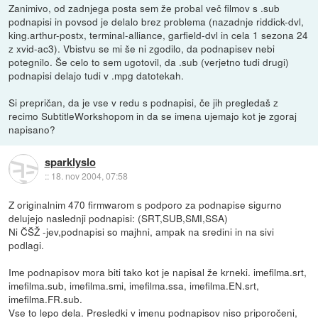
Zanimivo, od zadnjega posta sem že probal več filmov s .sub
podnapisi in povsod je delalo brez problema (nazadnje riddick-dvl,
king.arthur-postx, terminal-alliance, garfield-dvl in cela 1 sezona 24
z xvid-ac3). Vbistvu se mi še ni zgodilo, da podnapisev nebi
potegnilo. Še celo to sem ugotovil, da .sub (verjetno tudi drugi)
podnapisi delajo tudi v .mpg datotekah.
Si prepričan, da je vse v redu s podnapisi, če jih pregledaš z
recimo SubtitleWorkshopom in da se imena ujemajo kot je zgoraj
napisano?
sparklyslo
::
18. nov 2004, 07:58
Z originalnim 470 firmwarom s podporo za podnapise sigurno
delujejo naslednji podnapisi: (SRT,SUB,SMI,SSA)
Ni ČŠŽ -jev,podnapisi so majhni, ampak na sredini in na sivi
podlagi.
Ime podnapisov mora biti tako kot je napisal že krneki. imefilma.srt,
imefilma.sub, imefilma.smi, imefilma.ssa, imefilma.EN.srt,
imefilma.FR.sub.
Vse to lepo dela. Presledki v imenu podnapisov niso priporočeni,