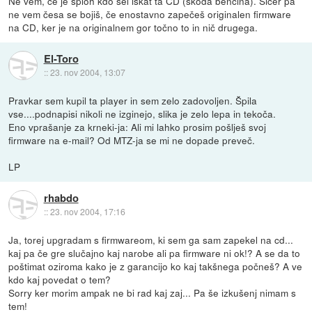
Ne vem, če je sploh kdo šel iskat ta CD (škoda bencina). Sicer pa
ne vem česa se bojiš, če enostavno zapečeš originalen firmware
na CD, ker je na originalnem gor točno to in nič drugega.
El-Toro
::
23. nov 2004, 13:07
Pravkar sem kupil ta player in sem zelo zadovoljen. Špila
vse....podnapisi nikoli ne izginejo, slika je zelo lepa in tekoča.
Eno vprašanje za krneki-ja: Ali mi lahko prosim pošlješ svoj
firmware na e-mail? Od MTZ-ja se mi ne dopade preveč.
LP
rhabdo
::
23. nov 2004, 17:16
Ja, torej upgradam s firmwareom, ki sem ga sam zapekel na cd...
kaj pa če gre slučajno kaj narobe ali pa firmware ni ok!? A se da to
poštimat oziroma kako je z garancijo ko kaj takšnega počneš? A ve
kdo kaj povedat o tem?
Sorry ker morim ampak ne bi rad kaj zaj... Pa še izkušenj nimam s
tem!