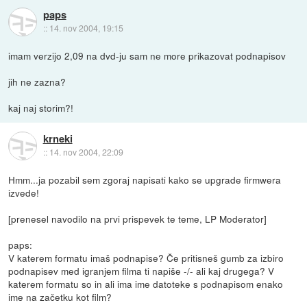
paps
::
14. nov 2004, 19:15
imam verzijo 2,09 na dvd-ju sam ne more prikazovat podnapisov
jih ne zazna?
kaj naj storim?!
krneki
::
14. nov 2004, 22:09
Hmm...ja pozabil sem zgoraj napisati kako se upgrade firmwera
izvede!
[prenesel navodilo na prvi prispevek te teme, LP Moderator]
paps:
V katerem formatu imaš podnapise? Če pritisneš gumb za izbiro
podnapisev med igranjem filma ti napiše -/- ali kaj drugega? V
katerem formatu so in ali ima ime datoteke s podnapisom enako
ime na začetku kot film?