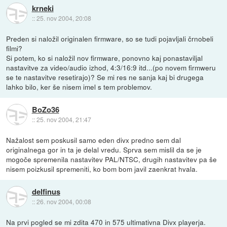
krneki
::
25. nov 2004, 20:08
Preden si naložil originalen firmware, so se tudi pojavljali črnobeli
filmi?
Si potem, ko si naložil nov firmware, ponovno kaj ponastaviljal
nastavitve za video/audio izhod, 4:3/16:9 itd...(po novem firmweru
se te nastavitve resetirajo)? Se mi res ne sanja kaj bi drugega
lahko bilo, ker še nisem imel s tem problemov.
BoZo36
::
25. nov 2004, 21:47
Nažalost sem poskusil samo eden divx predno sem dal
originalnega gor in ta je delal vredu. Sprva sem mislil da se je
mogoče spremenila nastavitev PAL/NTSC, drugih nastavitev pa še
nisem poizkusil spremeniti, ko bom bom javil zaenkrat hvala.
delfinus
::
26. nov 2004, 00:08
Na prvi pogled se mi zdita 470 in 575 ultimativna Divx playerja.