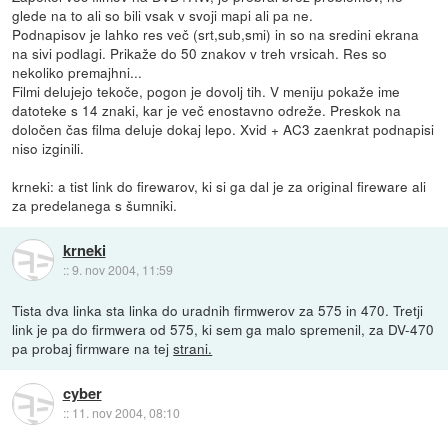
glede na to ali so bili vsak v svoji mapi ali pa ne.
Podnapisov je lahko res več (srt,sub,smi) in so na sredini ekrana
na sivi podlagi. Prikaže do 50 znakov v treh vrsicah. Res so
nekoliko premajhni...
Filmi delujejo tekoče, pogon je dovolj tih. V meniju pokaže ime
datoteke s 14 znaki, kar je več enostavno odreže. Preskok na
določen čas filma deluje dokaj lepo. Xvid + AC3 zaenkrat podnapisi
niso izginili.
krneki: a tist link do firewarov, ki si ga dal je za original fireware ali
za predelanega s šumniki.
krneki
::
9. nov 2004, 11:59
Tista dva linka sta linka do uradnih firmwerov za 575 in 470. Tretji
link je pa do firmwera od 575, ki sem ga malo spremenil, za DV-470
pa probaj firmware na tej
strani.
cyber
::
11. nov 2004, 08:10