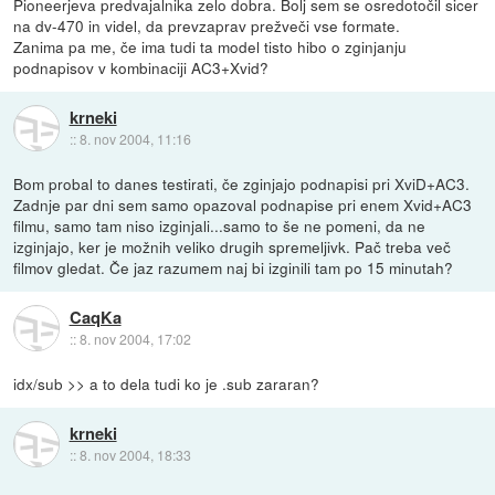
Pioneerjeva predvajalnika zelo dobra. Bolj sem se osredotočil sicer
na dv-470 in videl, da prevzaprav prežveči vse formate.
Zanima pa me, če ima tudi ta model tisto hibo o zginjanju
podnapisov v kombinaciji AC3+Xvid?
krneki
::
8. nov 2004, 11:16
Bom probal to danes testirati, če zginjajo podnapisi pri XviD+AC3.
Zadnje par dni sem samo opazoval podnapise pri enem Xvid+AC3
filmu, samo tam niso izginjali...samo to še ne pomeni, da ne
izginjajo, ker je možnih veliko drugih spremeljivk. Pač treba več
filmov gledat. Če jaz razumem naj bi izginili tam po 15 minutah?
CaqKa
::
8. nov 2004, 17:02
idx/sub >> a to dela tudi ko je .sub zararan?
krneki
::
8. nov 2004, 18:33