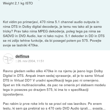
Weight 2,1 kg ISTO
Kot vidim po primerjavi, 470 nima 5.1 channel audio outputa in
nima DTS in Dolby digital decoderja, je temu res tako ali je samo
tricky? Prav tako nima MPEG dekoderja, poleg tega pa nima se
SADVD in DVD Audio, kar ni tako nujno. 5.1 dekoder in DD in DTS
se mi zdijo tehtne funkcije, da bi posegel potem po 575. Povejte
svoje se lastniki 470ke.
delfinus
::
26. nov 2004, 11:51
Ravno gledam veliko sliko 470ke in na njemu je jasno logo Dolby
Digital in DTS. Ampak imam sedaj vprasanje, ali je to samo Virtual
DTS in Virtual DD? V uradni specifikaciji tega pac ni omenjeno.
Spet en trik multinacionalke, da pac ne omenis pri slabsem modelu
tega in posezes po drazjem 575, ki ima to v specifikaciji
izpostavljeno.
Pac rabim iz prve roke info to se pravi od vas lasnikov. Po enem
testu, ki sem ga prebiral so s 470 celo DVD Audio igrali.... svasta...