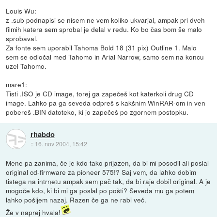
Louis Wu:
z .sub podnapisi se nisem ne vem koliko ukvarjal, ampak pri dveh
filmih katera sem sprobal je delal v redu. Ko bo čas bom še malo
sprobaval.
Za fonte sem uporabil Tahoma Bold 18 (31 pix) Outline 1. Malo
sem se odločal med Tahomo in Arial Narrow, samo sem na koncu
uzel Tahomo.
mare1:
Tisti .ISO je CD image, torej ga zapečeš kot katerkoli drug CD
image. Lahko pa ga seveda odpreš s kakšnim WinRAR-om in ven
pobereš .BIN datoteko, ki jo zapečeš po zgornem postopku.
rhabdo
::
16. nov 2004, 15:42
Mene pa zanima, če je kdo tako prijazen, da bi mi posodil ali poslal
original cd-firmware za pioneer 575!? Saj vem, da lahko dobim
tistega na intrnetu ampak sem pač tak, da bi raje dobil original. A je
mogoče kdo, ki bi mi ga poslal po pošti? Seveda mu ga potem
lahko pošljem nazaj. Razen če ga ne rabi več.
Že v naprej hvala!