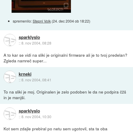
spremenilo:
Stepni Volk
(
24. dec 2004 ob 18:22
)
sparklyslo
::
8. nov 2004, 08:28
A to kar se vidi na sliki je originalni firmware ali je to tvoj predelan?
Zgleda namreč super...
krneki
::
8. nov 2004, 08:41
To na sliki je moj. Originalen je zelo podoben le da ne podpira čžš
in je manjši.
sparklyslo
::
8. nov 2004, 10:30
Kot sem zdajle prebiral po netu sem ugotovil, sta ta oba