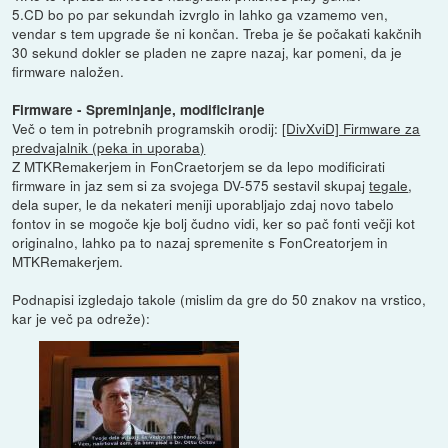
5.CD bo po par sekundah izvrglo in lahko ga vzamemo ven,
vendar s tem upgrade še ni končan. Treba je še počakati kakčnih
30 sekund dokler se pladen ne zapre nazaj, kar pomeni, da je
firmware naložen.
Firmware - Spreminjanje, modificiranje
Več o tem in potrebnih programskih orodij:
[DivXviD] Firmware za
predvajalnik (peka in uporaba)
Z MTKRemakerjem in FonCraetorjem se da lepo modificirati
firmware in jaz sem si za svojega DV-575 sestavil skupaj
tegale
,
dela super, le da nekateri meniji uporabljajo zdaj novo tabelo
fontov in se mogoče kje bolj čudno vidi, ker so pač fonti večji kot
originalno, lahko pa to nazaj spremenite s FonCreatorjem in
MTKRemakerjem.
Podnapisi izgledajo takole (mislim da gre do 50 znakov na vrstico,
kar je več pa odreže):