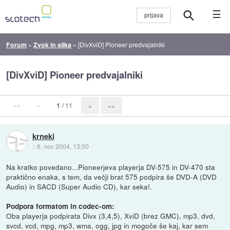
☰
Forum
»
Zvok in slika
»
[DivXviD] Pioneer predvajalniki
[DivXviD] Pioneer predvajalniki
««
«
1
/ 11
»
»»
krneki
::
6. nov 2004, 13:00
Na kratko povedano...Pioneerjeva playerja DV-575 in DV-470 sta
praktično enaka, s tem, da večji brat 575 podpira še DVD-A (DVD
Audio) in SACD (Super Audio CD), kar seka!.
Podpora formatom in codec-om:
Oba playerja podpirata Divx (3,4,5), XviD (brez GMC), mp3, dvd,
svcd, vcd, mpg, mp3, wma, ogg, jpg in mogoče še kaj, kar sem