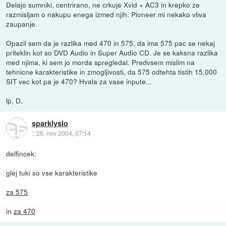
Delajo sumniki, centrirano, ne crkuje Xvid + AC3 in krepko ze
razmisljam o nakupu enega izmed njih. Pioneer mi nekako vliva
zaupanje.
Opazil sem da je razlika med 470 in 575, da ima 575 pac se nekaj
priteklin kot so DVD Audio in Super Audio CD. Je se kaksna razlika
med njima, ki sem jo morda spregledal. Predvsem mislim na
tehnicne karakteristike in zmogljivosti, da 575 odtehta tistih 15.000
SIT vec kot pa je 470? Hvala za vase inpute...
lp, D.
sparklyslo
::
26. nov 2004, 07:14
delfincek:
glej tuki so vse karakteristike
za 575
in
za 470