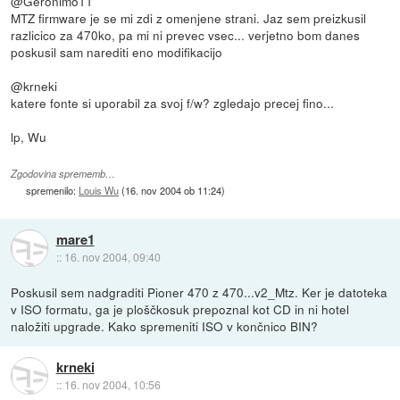
@Geronimo11
MTZ firmware je se mi zdi z omenjene strani. Jaz sem preizkusil
razlicico za 470ko, pa mi ni prevec vsec... verjetno bom danes
poskusil sam narediti eno modifikacijo
@krneki
katere fonte si uporabil za svoj f/w? zgledajo precej fino...
lp, Wu
Zgodovina sprememb…
spremenilo:
Louis Wu
(
16. nov 2004 ob 11:24
)
mare1
::
16. nov 2004, 09:40
Poskusil sem nadgraditi Pioner 470 z 470...v2_Mtz. Ker je datoteka
v ISO formatu, ga je ploščkosuk prepoznal kot CD in ni hotel
naložiti upgrade. Kako spremeniti ISO v končnico BIN?
krneki
::
16. nov 2004, 10:56