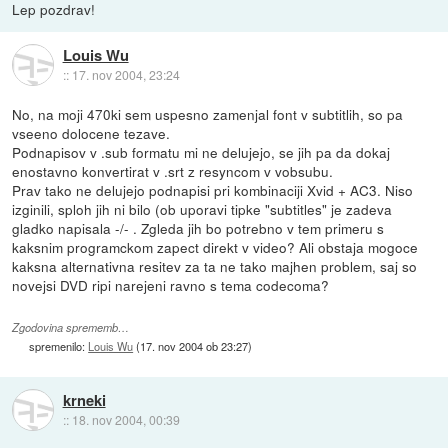
Lep pozdrav!
Louis Wu
::
17. nov 2004, 23:24
No, na moji 470ki sem uspesno zamenjal font v subtitlih, so pa
vseeno dolocene tezave.
Podnapisov v .sub formatu mi ne delujejo, se jih pa da dokaj
enostavno konvertirat v .srt z resyncom v vobsubu.
Prav tako ne delujejo podnapisi pri kombinaciji Xvid + AC3. Niso
izginili, sploh jih ni bilo (ob uporavi tipke "subtitles" je zadeva
gladko napisala -/- . Zgleda jih bo potrebno v tem primeru s
kaksnim programckom zapect direkt v video? Ali obstaja mogoce
kaksna alternativna resitev za ta ne tako majhen problem, saj so
novejsi DVD ripi narejeni ravno s tema codecoma?
Zgodovina sprememb…
spremenilo:
Louis Wu
(
17. nov 2004 ob 23:27
)
krneki
::
18. nov 2004, 00:39