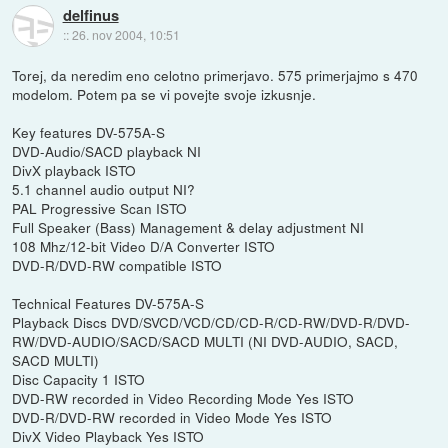
delfinus
::
26. nov 2004, 10:51
Torej, da neredim eno celotno primerjavo. 575 primerjajmo s 470
modelom. Potem pa se vi povejte svoje izkusnje.
Key features DV-575A-S
DVD-Audio/SACD playback NI
DivX playback ISTO
5.1 channel audio output NI?
PAL Progressive Scan ISTO
Full Speaker (Bass) Management & delay adjustment NI
108 Mhz/12-bit Video D/A Converter ISTO
DVD-R/DVD-RW compatible ISTO
Technical Features DV-575A-S
Playback Discs DVD/SVCD/VCD/CD/CD-R/CD-RW/DVD-R/DVD-
RW/DVD-AUDIO/SACD/SACD MULTI (NI DVD-AUDIO, SACD,
SACD MULTI)
Disc Capacity 1 ISTO
DVD-RW recorded in Video Recording Mode Yes ISTO
DVD-R/DVD-RW recorded in Video Mode Yes ISTO
DivX Video Playback Yes ISTO