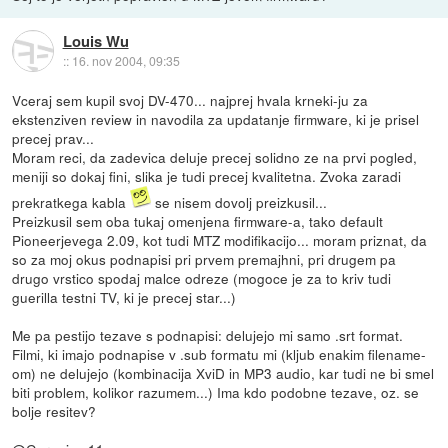
Louis Wu
::
16. nov 2004, 09:35
Vceraj sem kupil svoj DV-470... najprej hvala krneki-ju za
ekstenziven review in navodila za updatanje firmware, ki je prisel
precej prav...
Moram reci, da zadevica deluje precej solidno ze na prvi pogled,
meniji so dokaj fini, slika je tudi precej kvalitetna. Zvoka zaradi
prekratkega kabla
se nisem dovolj preizkusil...
Preizkusil sem oba tukaj omenjena firmware-a, tako default
Pioneerjevega 2.09, kot tudi MTZ modifikacijo... moram priznat, da
so za moj okus podnapisi pri prvem premajhni, pri drugem pa
drugo vrstico spodaj malce odreze (mogoce je za to kriv tudi
guerilla testni TV, ki je precej star...)
Me pa pestijo tezave s podnapisi: delujejo mi samo .srt format.
Filmi, ki imajo podnapise v .sub formatu mi (kljub enakim filename-
om) ne delujejo (kombinacija XviD in MP3 audio, kar tudi ne bi smel
biti problem, kolikor razumem...) Ima kdo podobne tezave, oz. se
bolje resitev?