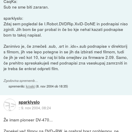
CaqKa:
Sub ne sme biti zararan.
sparklyslo:
Zdaj sem pogledal še I.Robot.DVDRip.XviD-DoNE in podnapisi niso
zginili. Jih bom še par probal in če bo kje nehal kazati podnapise
bom to takoj napisal.
Zanimivo je, če zmečeš .sub, .srt in .idx+.sub podnapise v direktorij
s filmom, jih vse lepo potegne in se jih da izbirati med filmom, tudi
če jih je več kot 10, kar naj bi bila omejitev za firmware 2.09. Samo,
če prehitro spreskakuješ med podnapisi zna vseskupaj zamrzniti in
je treba še enkrat odpreti film.
Zgodovina sprememb…
spremenilo:
krneki
(
8. nov 2004 ob 18:35
)
sparklyslo
::
9. nov 2004, 08:24
Že imam pioneer DV-470...
Zapekel več filmov na DVD+RW, je prebral brez problemov, ne