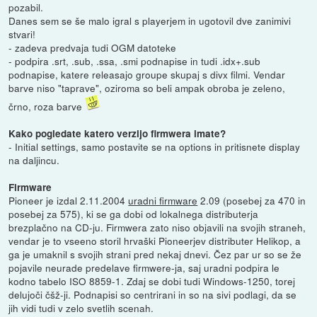
pozabil.
Danes sem se še malo igral s playerjem in ugotovil dve zanimivi
stvari!
- zadeva predvaja tudi OGM datoteke
- podpira .srt, .sub, .ssa, .smi podnapise in tudi .idx+.sub
podnapise, katere releasajo groupe skupaj s divx filmi. Vendar
barve niso "taprave", oziroma so beli ampak obroba je zeleno,
črno, roza barve
Kako pogledate katero verzijo firmwera imate?
- Initial settings, samo postavite se na options in pritisnete display
na daljincu.
Firmware
Pioneer je izdal 2.11.2004
uradni firmware
2.09 (posebej za 470 in
posebej za 575), ki se ga dobi od lokalnega distributerja
brezplačno na CD-ju. Firmwera zato niso objavili na svojih straneh,
vendar je to vseeno storil hrvaški Pioneerjev distributer Helikop, a
ga je umaknil s svojih strani pred nekaj dnevi. Čez par ur so se že
pojavile neurade predelave firmwere-ja, saj uradni podpira le
kodno tabelo ISO 8859-1. Zdaj se dobi tudi Windows-1250, torej
delujoči čšž-ji. Podnapisi so centrirani in so na sivi podlagi, da se
jih vidi tudi v zelo svetlih scenah.