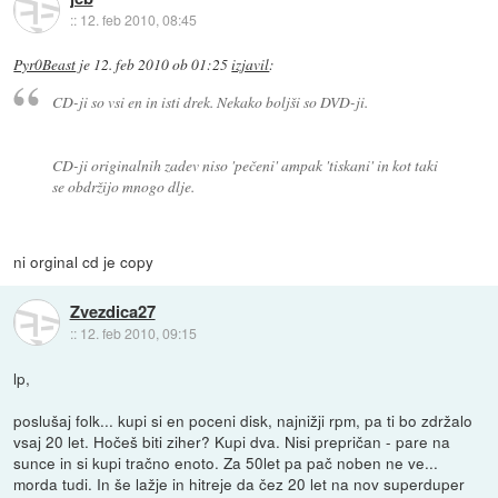
::
12. feb 2010, 08:45
Pyr0Beast
je
12. feb 2010 ob 01:25
izjavil
:
CD-ji so vsi en in isti drek. Nekako boljši so DVD-ji.
CD-ji originalnih zadev niso 'pečeni' ampak 'tiskani' in kot taki
se obdržijo mnogo dlje.
ni orginal cd je copy
Zvezdica27
::
12. feb 2010, 09:15
lp,
poslušaj folk... kupi si en poceni disk, najnižji rpm, pa ti bo zdržalo
vsaj 20 let. Hočeš biti ziher? Kupi dva. Nisi prepričan - pare na
sunce in si kupi tračno enoto. Za 50let pa pač noben ne ve...
morda tudi. In še lažje in hitreje da čez 20 let na nov superduper