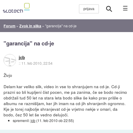
☰
Forum
»
Zvok in slika
»
"garancija" na cd-je
"garancija" na cd-je
jcb
::
11. feb 2010, 22:54
Živjo
Delam kar veliko slik, video in vse to shranjujem na cd-je. Cd-ji
prazni so bli kupljeni čist pocen, me pa zanima, če se bodo recimo
obdržali tud 50 let na stara leta bodo slike še kako prav prišle o
albumu ne razmišljam, ker jih imam na cd-jih shranjenih ogromno.
Kje je torej najbolje shranjevat cd-je vrjetno nekje v omari, da
bodo, čez 50 let še vedno delujoči.
spremenil:
jcb
(
11. feb 2010 ob 22:55
)