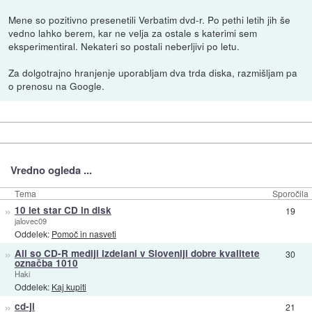
Mene so pozitivno presenetili Verbatim dvd-r. Po pethi letih jih še
vedno lahko berem, kar ne velja za ostale s katerimi sem
eksperimentiral. Nekateri so postali neberljivi po letu.
Za dolgotrajno hranjenje uporabljam dva trda diska, razmišljam pa
o prenosu na Google.
Vredno ogleda ...
Tema
Sporočila
»
10 let star CD in disk
19
jalovec09
Oddelek:
Pomoč in nasveti
»
Ali so CD-R mediji izdelani v Sloveniji dobre kvalitete
30
označba 1010
Haki
Oddelek:
Kaj kupiti
»
cd-ji
21