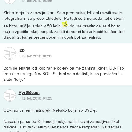
::
12. feb 2010, 00:05
Slaba ideja to z razvijanjem. Sem pred nekaj leti dal razviti svoje
fotografije in so precej zbledele. Pa tudi če ti ne bodo, take stvari
se hitro uničijo, sploh v 50 letih
No, ne pravim da se ti bo to
nujno zgodilo takoj, ampak za isti denar si lahko kupiš kakšen trdi
disk ali 2, kar je precej poceni in dosti bolj zanesljivo.
jcb
::
12. feb 2010, 00:31
Bom se enkrat lotil kopiranje cd-jev pa me zanima, kateri CD-ji so
trenutno na trgu NAJBOLJŠI, bral sem da tisti, ki so prevlečeni z
zlato "folijo"
Pyr0Beast
::
12. feb 2010, 01:25
CD-ji so vsi en in isti drek. Nekako boljši so DVD-ji.
Nasploh pa so optični mediji nekje na isti ravni zanesljivosti kot
diskete. Tisti tanki aluminijev nanos začne razpadati in ti začneš