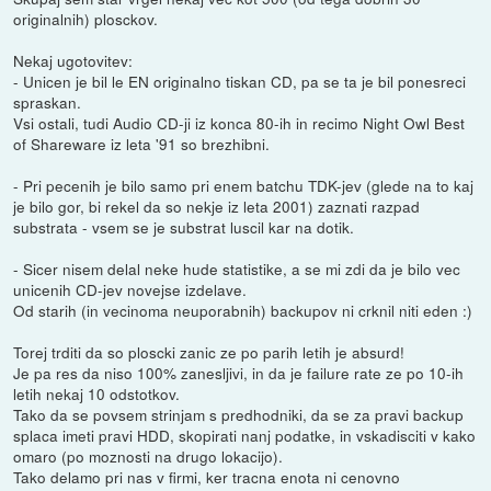
originalnih) plosckov.
Nekaj ugotovitev:
- Unicen je bil le EN originalno tiskan CD, pa se ta je bil ponesreci
spraskan.
Vsi ostali, tudi Audio CD-ji iz konca 80-ih in recimo Night Owl Best
of Shareware iz leta '91 so brezhibni.
- Pri pecenih je bilo samo pri enem batchu TDK-jev (glede na to kaj
je bilo gor, bi rekel da so nekje iz leta 2001) zaznati razpad
substrata - vsem se je substrat luscil kar na dotik.
- Sicer nisem delal neke hude statistike, a se mi zdi da je bilo vec
unicenih CD-jev novejse izdelave.
Od starih (in vecinoma neuporabnih) backupov ni crknil niti eden :)
Torej trditi da so ploscki zanic ze po parih letih je absurd!
Je pa res da niso 100% zanesljivi, in da je failure rate ze po 10-ih
letih nekaj 10 odstotkov.
Tako da se povsem strinjam s predhodniki, da se za pravi backup
splaca imeti pravi HDD, skopirati nanj podatke, in vskadisciti v kako
omaro (po moznosti na drugo lokacijo).
Tako delamo pri nas v firmi, ker tracna enota ni cenovno