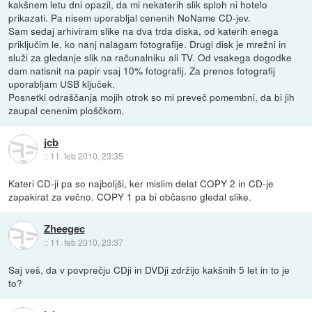
kakšnem letu dni opazil, da mi nekaterih slik sploh ni hotelo
prikazati. Pa nisem uporabljal cenenih NoName CD-jev.
Sam sedaj arhiviram slike na dva trda diska, od katerih enega
priključim le, ko nanj nalagam fotografije. Drugi disk je mrežni in
služi za gledanje slik na računalniku ali TV. Od vsakega dogodke
dam natisnit na papir vsaj 10% fotografij. Za prenos fotografij
uporabljam USB ključek.
Posnetki odraščanja mojih otrok so mi preveč pomembni, da bi jih
zaupal cenenim ploščkom.
jcb
::
11. feb 2010, 23:35
Kateri CD-ji pa so najboljši, ker mislim delat COPY 2 in CD-je
zapakirat za večno. COPY 1 pa bi občasno gledal slike.
Zheegec
::
11. feb 2010, 23:37
Saj veš, da v povprečju CDji in DVDji zdržijo kakšnih 5 let in to je
to?