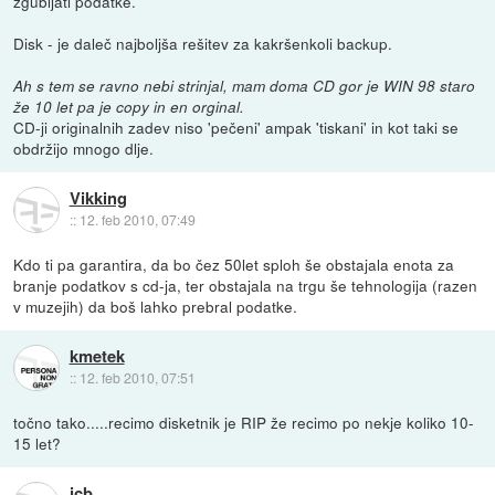
zgubljati podatke.
Disk - je daleč najboljša rešitev za kakršenkoli backup.
Ah s tem se ravno nebi strinjal, mam doma CD gor je WIN 98 staro
že 10 let pa je copy in en orginal.
CD-ji originalnih zadev niso 'pečeni' ampak 'tiskani' in kot taki se
obdržijo mnogo dlje.
Vikking
::
12. feb 2010, 07:49
Kdo ti pa garantira, da bo čez 50let sploh še obstajala enota za
branje podatkov s cd-ja, ter obstajala na trgu še tehnologija (razen
v muzejih) da boš lahko prebral podatke.
kmetek
::
12. feb 2010, 07:51
točno tako.....recimo disketnik je RIP že recimo po nekje koliko 10-
15 let?
jcb