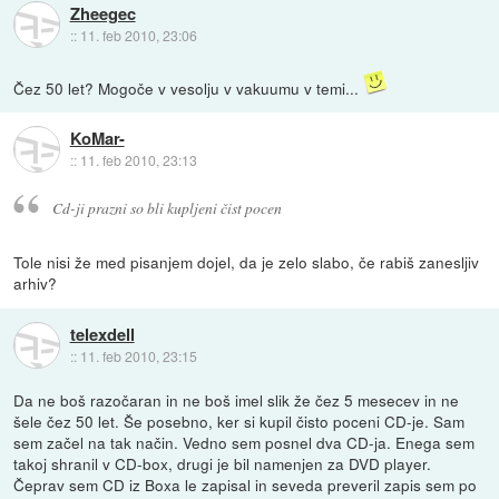
Zheegec
::
11. feb 2010, 23:06
Čez 50 let? Mogoče v vesolju v vakuumu v temi...
KoMar-
::
11. feb 2010, 23:13
Cd-ji prazni so bli kupljeni čist pocen
Tole nisi že med pisanjem dojel, da je zelo slabo, če rabiš zanesljiv
arhiv?
telexdell
::
11. feb 2010, 23:15
Da ne boš razočaran in ne boš imel slik že čez 5 mesecev in ne
šele čez 50 let. Še posebno, ker si kupil čisto poceni CD-je. Sam
sem začel na tak način. Vedno sem posnel dva CD-ja. Enega sem
takoj shranil v CD-box, drugi je bil namenjen za DVD player.
Čeprav sem CD iz Boxa le zapisal in seveda preveril zapis sem po