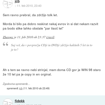
jcb
::
11. feb 2010, 23:40
Sem ravno prebral, da zdržijo tolk let.
Morda bi bilo pa dobro reskirat nekaj evrov in si dat nekam razvit
pa bodo slike lahko obstale "par tisoč let"
Zheegec
je
11. feb 2010 ob 23:37
izjavil
:
Saj veš, da v povprečju CDji in DVDji zdržijo kakšnih 5 let in to
je to?
Ah s tem se ravno nebi strinjal, mam doma CD gor je WIN 98 staro
že 10 let pa je copy in en orginal.
Zgodovina sprememb…
spremenil:
jcb
(
11. feb 2010 ob 23:49
)
fidekk