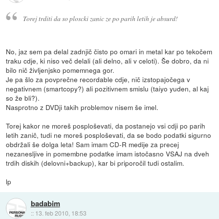
Torej trditi da so ploscki zanic ze po parih letih je absurd!
No, jaz sem pa delal zadnjič čisto po omari in metal kar po tekočem
traku cdje, ki niso več delali (ali delno, ali v celoti). Še dobro, da ni
bilo nič življenjsko pomemnega gor.
Je pa šlo za povprečne recordable cdje, nič izstopajočega v
negativnem (smartcopy?) ali pozitivnem smislu (taiyo yuden, al kaj
so že bli?).
Nasprotno z DVDji takih problemov nisem še imel.
Torej kakor ne moreš posploševati, da postanejo vsi cdji po parih
letih zanič, tudi ne moreš posploševati, da se bodo podatki sigurno
obdržali še dolga leta! Sam imam CD-R medije za precej
nezanesljive in pomembne podatke imam istočasno VSAJ na dveh
trdih diskih (delovni+backup), kar bi priporočil tudi ostalim.
lp
badabim
::
13. feb 2010, 18:53