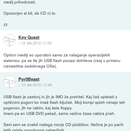
medij prihodnosti.
Opozorjen si bil, da CD ni to.
zz
Key Quest
::
12. feb 2010, 11:05
Opticni mediji so uporabni samo za nalaganje operacijskih
sistemov, pa se tle jih USB flash pocasi dohiteva (vsaj v primeru
namestitve sodobnega OSa).
Pyr0Beast
::
12. feb 2010, 11:48
USB flash je zastonj in jih je IMO že prehitel. Kaj češ opletati z
optičnimi pogoni ko imaš flash ključek. Moji kompi sploh nimajo teh
pogonov, jih ne rabim, kaj šele floppy.
Imam pa en USB DVD pekač, samo večino časa nabira prah.
Sam sem se znebil malega morja CD-ploščkov. Večina je po parih
letih ratala popolnoma neberljivih.