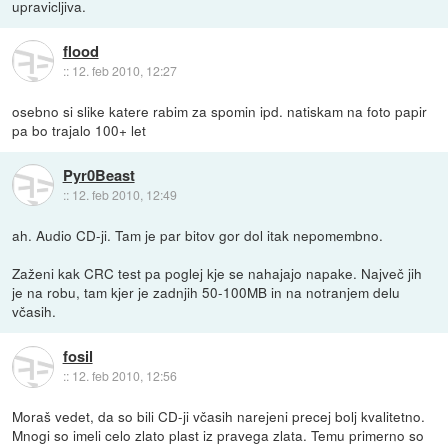
upravicljiva.
flood
::
12. feb 2010, 12:27
osebno si slike katere rabim za spomin ipd. natiskam na foto papir
pa bo trajalo 100+ let
Pyr0Beast
::
12. feb 2010, 12:49
ah. Audio CD-ji. Tam je par bitov gor dol itak nepomembno.
Zaženi kak CRC test pa poglej kje se nahajajo napake. Največ jih
je na robu, tam kjer je zadnjih 50-100MB in na notranjem delu
včasih.
fosil
::
12. feb 2010, 12:56
Moraš vedet, da so bili CD-ji včasih narejeni precej bolj kvalitetno.
Mnogi so imeli celo zlato plast iz pravega zlata. Temu primerno so