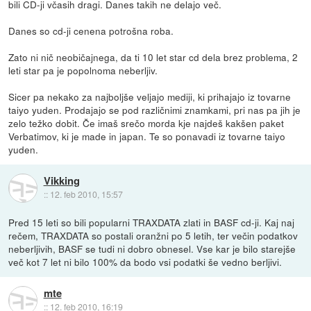
bili CD-ji včasih dragi. Danes takih ne delajo več.
Danes so cd-ji cenena potrošna roba.
Zato ni nič neobičajnega, da ti 10 let star cd dela brez problema, 2
leti star pa je popolnoma neberljiv.
Sicer pa nekako za najboljše veljajo mediji, ki prihajajo iz tovarne
taiyo yuden. Prodajajo se pod različnimi znamkami, pri nas pa jih je
zelo težko dobit. Če imaš srečo morda kje najdeš kakšen paket
Verbatimov, ki je made in japan. Te so ponavadi iz tovarne taiyo
yuden.
Vikking
::
12. feb 2010, 15:57
Pred 15 leti so bili popularni TRAXDATA zlati in BASF cd-ji. Kaj naj
rečem, TRAXDATA so postali oranžni po 5 letih, ter večin podatkov
neberljivih, BASF se tudi ni dobro obnesel. Vse kar je bilo starejše
več kot 7 let ni bilo 100% da bodo vsi podatki še vedno berljivi.
mte
::
12. feb 2010, 16:19