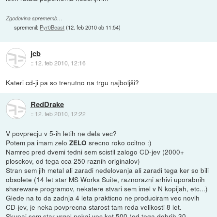
Zgodovina sprememb…
spremenil:
Pyr0Beast
(
12. feb 2010 ob 11:54
)
jcb
::
12. feb 2010, 12:16
Kateri cd-ji pa so trenutno na trgu najboljši?
RedDrake
::
12. feb 2010, 12:22
V povprecju v 5-ih letih ne dela vec?
Potem pa imam zelo
srecno roko ocitno :)
ZELO
Namrec pred dvemi tedni sem scistil zalogo CD-jev (2000+
plosckov, od tega cca 250 raznih originalov)
Stran sem jih metal ali zaradi nedelovanja ali zaradi tega ker so bili
obsolete (14 let star MS Works Suite, raznorazni arhivi uporabnih
shareware programov, nekatere stvari sem imel v N kopijah, etc...)
Glede na to da zadnja 4 leta prakticno ne produciram vec novih
CD-jev, je neka povprecna starost tam reda velikosti 8 let.
Skupaj sem star vrgel nekaj vec kot 500 (od tega dobrih 30