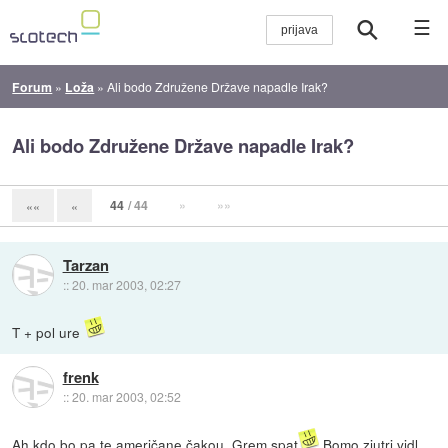
☰
Forum
»
Loža
»
Ali bodo Združene Države napadle Irak?
Ali bodo Združene Države napadle Irak?
44
/ 44
»
»»
««
«
Tarzan
::
20. mar 2003, 02:27
T + pol ure
frenk
::
20. mar 2003, 02:52
Ah kdo bo pa te američane čakou. Grem spat
Bomo zjutrj vidl...