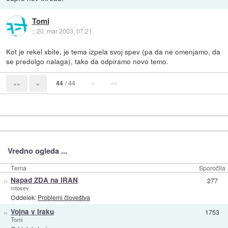
Tomi
::
20. mar 2003, 07:21
Kot je rekel xbite, je tema izpela svoj spev (pa da ne omenjamo, da
se predolgo nalaga), tako da odpiramo novo temo.
44
/ 44
»
»»
««
«
Vredno ogleda ...
Tema
Sporočila
»
Napad ZDA na IRAN
277
mtosev
Oddelek:
Problemi človeštva
»
Vojna v Iraku
1753
Tomi