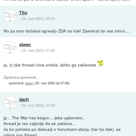
Tito
::
20. mar 2003, 05:53
No pa smo dočakal agresijo ZDA na irak! Zaenkrat še vse mirno....
slawc
::
20. mar 2003, 07:05
ja, zj tale thread nima smisla, lahko ga zaklenete
Zgodovina sprememb…
spremenil:
slawc
(
20. mar 2003 ob 07:06
)
darh
::
20. mar 2003, 07:09
jp... The War has begun... jeba uglavnem..
thread je res najbolje da se zaklene...
če bo potreba po diskusiji o trenutnem stanju (kar bo itak), se
odpre nov thread.