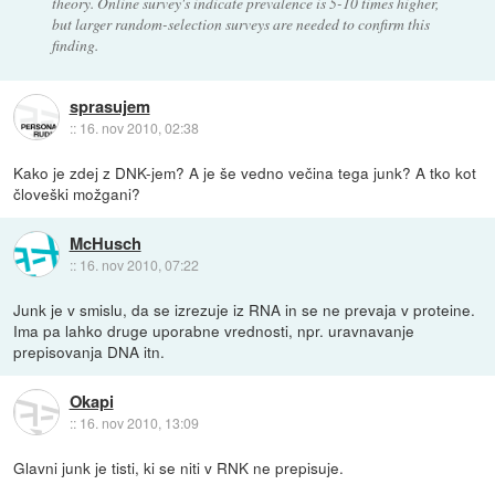
theory. Online survey's indicate prevalence is 5-10 times higher,
but larger random-selection surveys are needed to confirm this
finding.
sprasujem
::
16. nov 2010, 02:38
Kako je zdej z DNK-jem? A je še vedno večina tega junk? A tko kot
človeški možgani?
McHusch
::
16. nov 2010, 07:22
Junk je v smislu, da se izrezuje iz RNA in se ne prevaja v proteine.
Ima pa lahko druge uporabne vrednosti, npr. uravnavanje
prepisovanja DNA itn.
Okapi
::
16. nov 2010, 13:09
Glavni junk je tisti, ki se niti v RNK ne prepisuje.