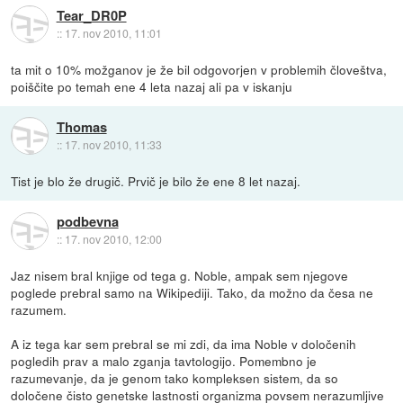
Tear_DR0P
::
17. nov 2010, 11:01
ta mit o 10% možganov je že bil odgovorjen v problemih človeštva,
poiščite po temah ene 4 leta nazaj ali pa v iskanju
Thomas
::
17. nov 2010, 11:33
Tist je blo že drugič. Prvič je bilo že ene 8 let nazaj.
podbevna
::
17. nov 2010, 12:00
Jaz nisem bral knjige od tega g. Noble, ampak sem njegove
poglede prebral samo na Wikipediji. Tako, da možno da česa ne
razumem.
A iz tega kar sem prebral se mi zdi, da ima Noble v določenih
pogledih prav a malo zganja tavtologijo. Pomembno je
razumevanje, da je genom tako kompleksen sistem, da so
določene čisto genetske lastnosti organizma povsem nerazumljive