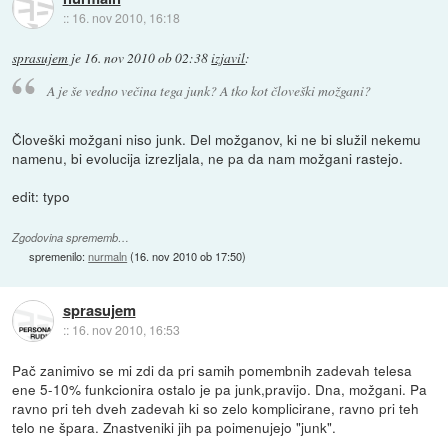
::
16. nov 2010, 16:18
sprasujem
je
16. nov 2010 ob 02:38
izjavil
:
A je še vedno večina tega junk? A tko kot človeški možgani?
Človeški možgani niso junk. Del možganov, ki ne bi služil nekemu
namenu, bi evolucija izrezljala, ne pa da nam možgani rastejo.
edit: typo
Zgodovina sprememb…
spremenilo:
nurmaln
(
16. nov 2010 ob 17:50
)
sprasujem
::
16. nov 2010, 16:53
Pač zanimivo se mi zdi da pri samih pomembnih zadevah telesa
ene 5-10% funkcionira ostalo je pa junk,pravijo. Dna, možgani. Pa
ravno pri teh dveh zadevah ki so zelo komplicirane, ravno pri teh
telo ne špara. Znastveniki jih pa poimenujejo "junk".