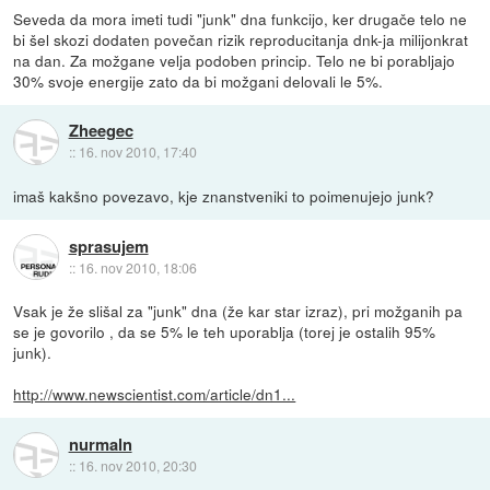
Seveda da mora imeti tudi "junk" dna funkcijo, ker drugače telo ne
bi šel skozi dodaten povečan rizik reproducitanja dnk-ja milijonkrat
na dan. Za možgane velja podoben princip. Telo ne bi porabljajo
30% svoje energije zato da bi možgani delovali le 5%.
Zheegec
::
16. nov 2010, 17:40
imaš kakšno povezavo, kje znanstveniki to poimenujejo junk?
sprasujem
::
16. nov 2010, 18:06
Vsak je že slišal za "junk" dna (že kar star izraz), pri možganih pa
se je govorilo , da se 5% le teh uporablja (torej je ostalih 95%
junk).
http://www.newscientist.com/article/dn1...
nurmaln
::
16. nov 2010, 20:30