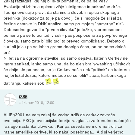
Zakaj razlagaš, kaj naj bi le-ta pomenila, če pa ne veš?
Evolucija ni izbirala opicam višje inteligence in pokončne drže.
Teorija evolucije pravi, da sta imela človek in opice skupnega
prednika (dokazov za to je pa dovolj, če si mogoče že slišal za
fosilne ostanke in DNK analize, samo po mojem "namerno" nisi).
Dobesedno govoriti o "prvem človeku" je težko, v prenesenem
pomenu pa se to uči tudi v šoli - pač posplošeno za povprečnega
človeka, samo zate bi bilo tudi to preveč komplicirano. Debato o
kuri ali jajcu pa se lahko gremo dooolgo časa, pa ne bomo daleč
prišli.
Ni fetiša na ogromne številke, so samo dejstva, katerih Cerkev ne
more zanikati, lahko samo upa, da bo njen brain-washing učinkovit
še dalje. Je pa hecno, ko je Cerkev našla nek "prtiček" na katerem
naj bi ležal Jezus, katere metode so se lotili? Jaaa, karbonskega
datiranja, kakšen šok
i386
::
14. nov 2010, 12:00
ALIEn3001 ne vem zakaj še vedno trdiš da cerkev zavrača
evolucijo. RKC je evolucijsko teorijo razglasila za trenutno najboljšo
razlago nastanka človeka... Kar pa seveda ne moremo trditi za
razne ameriške cerkve, ki so nakaj posebnega... A ti si verjetno