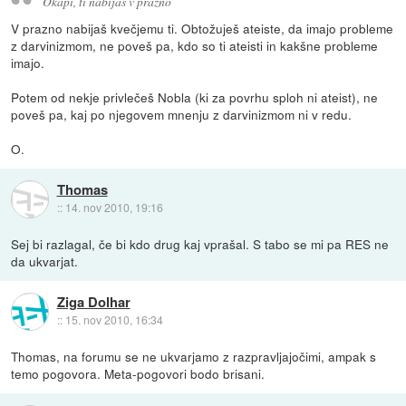
Okapi, ti nabijaš v prazno
V prazno nabijaš kvečjemu ti. Obtožuješ ateiste, da imajo probleme
z darvinizmom, ne poveš pa, kdo so ti ateisti in kakšne probleme
imajo.
Potem od nekje privlečeš Nobla (ki za povrhu sploh ni ateist), ne
poveš pa, kaj po njegovem mnenju z darvinizmom ni v redu.
O.
Thomas
::
14. nov 2010, 19:16
Sej bi razlagal, če bi kdo drug kaj vprašal. S tabo se mi pa RES ne
da ukvarjat.
Ziga Dolhar
::
15. nov 2010, 16:34
Thomas, na forumu se ne ukvarjamo z razpravljajočimi, ampak s
temo pogovora. Meta-pogovori bodo brisani.