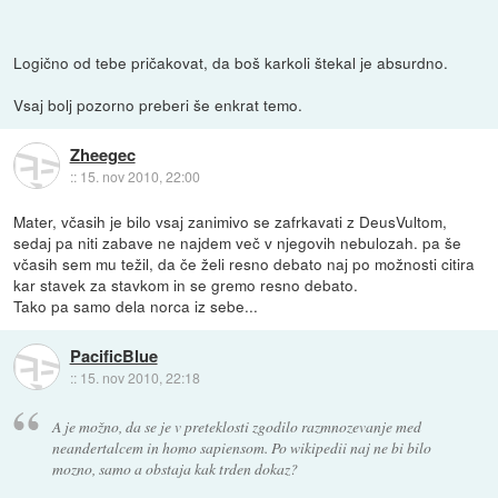
Logično od tebe pričakovat, da boš karkoli štekal je absurdno.
Vsaj bolj pozorno preberi še enkrat temo.
Zheegec
::
15. nov 2010, 22:00
Mater, včasih je bilo vsaj zanimivo se zafrkavati z DeusVultom,
sedaj pa niti zabave ne najdem več v njegovih nebulozah. pa še
včasih sem mu težil, da če želi resno debato naj po možnosti citira
kar stavek za stavkom in se gremo resno debato.
Tako pa samo dela norca iz sebe...
PacificBlue
::
15. nov 2010, 22:18
A je možno, da se je v preteklosti zgodilo razmnozevanje med
neandertalcem in homo sapiensom. Po wikipedii naj ne bi bilo
mozno, samo a obstaja kak trden dokaz?