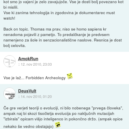
kot smo jo vajeni je zelo zavajujoče. Vse je dosti bolj povezano kot
bi mislili.
Vse ki zanima tehnologija in zgodovina je dokumentarec must
watch!
Back on topic. Thomas ma prav, niso se homo sapiens kr
nenadoma pojavili z pametjo. To predalčkanje je predvsem
namenjeno za šole in senzacionalistične naslove. Resnica je dost
bolj celovita.
AmokRun
::
12. nov 2010, 23:03
Vse je laž... Forbidden Archeology
DeusVult
::
14. nov 2010, 01:20
Če gre verjeti teoriji o evoluciji, ni bilo nobenega "prvega človeka",
ampak naj bi skozi tisočletja evolucija po naključnih mutacijah
"izbirala" opicam višjo inteligenco in pokončno držo. (ampak opice
nekako še vedno obstajajo)