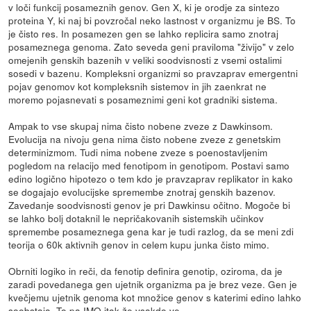
v loči funkcij posameznih genov. Gen X, ki je orodje za sintezo
proteina Y, ki naj bi povzročal neko lastnost v organizmu je BS. To
je čisto res. In posamezen gen se lahko replicira samo znotraj
posameznega genoma. Zato seveda geni praviloma "živijo" v zelo
omejenih genskih bazenih v veliki soodvisnosti z vsemi ostalimi
sosedi v bazenu. Kompleksni organizmi so pravzaprav emergentni
pojav genomov kot kompleksnih sistemov in jih zaenkrat ne
moremo pojasnevati s posameznimi geni kot gradniki sistema.
Ampak to vse skupaj nima čisto nobene zveze z Dawkinsom.
Evolucija na nivoju gena nima čisto nobene zveze z genetskim
determinizmom. Tudi nima nobene zveze s poenostavljenim
pogledom na relacijo med fenotipom in genotipom. Postavi samo
edino logično hipotezo o tem kdo je pravzaprav replikator in kako
se dogajajo evolucijske spremembe znotraj genskih bazenov.
Zavedanje soodvisnosti genov je pri Dawkinsu očitno. Mogoče bi
se lahko bolj dotaknil le nepričakovanih sistemskih učinkov
spremembe posameznega gena kar je tudi razlog, da se meni zdi
teorija o 60k aktivnih genov in celem kupu junka čisto mimo.
Obrniti logiko in reči, da fenotip definira genotip, oziroma, da je
zaradi povedanega gen ujetnik organizma pa je brez veze. Gen je
kvečjemu ujetnik genoma kot množice genov s katerimi edino lahko
soobstaja. To pa IMO itak že vsakdo ve.