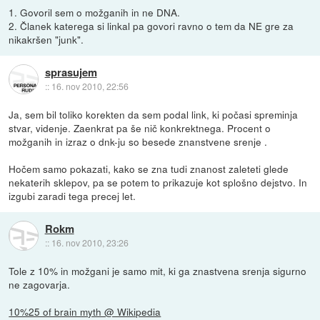
1. Govoril sem o možganih in ne DNA.
2. Članek katerega si linkal pa govori ravno o tem da NE gre za
nikakršen "junk".
sprasujem
::
16. nov 2010, 22:56
Ja, sem bil toliko korekten da sem podal link, ki počasi spreminja
stvar, videnje. Zaenkrat pa še nič konkrektnega. Procent o
možganih in izraz o dnk-ju so besede znanstvene srenje .
Hočem samo pokazati, kako se zna tudi znanost zaleteti glede
nekaterih sklepov, pa se potem to prikazuje kot splošno dejstvo. In
izgubi zaradi tega precej let.
Rokm
::
16. nov 2010, 23:26
Tole z 10% in možgani je samo mit, ki ga znastvena srenja sigurno
ne zagovarja.
10%25 of brain myth @ Wikipedia