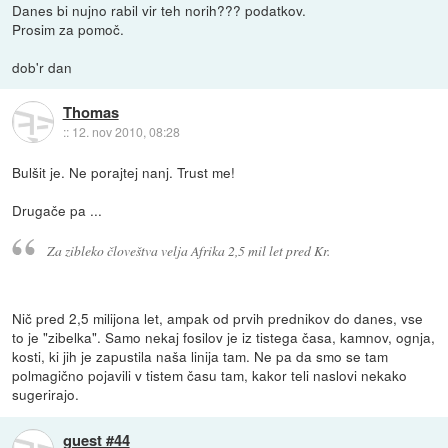
Danes bi nujno rabil vir teh norih??? podatkov.
Prosim za pomoč.
dob'r dan
Thomas
::
12. nov 2010, 08:28
Bulšit je. Ne porajtej nanj. Trust me!
Drugače pa ...
Za zibleko človeštva velja Afrika 2,5 mil let pred Kr.
Nič pred 2,5 milijona let, ampak od prvih prednikov do danes, vse
to je "zibelka". Samo nekaj fosilov je iz tistega časa, kamnov, ognja,
kosti, ki jih je zapustila naša linija tam. Ne pa da smo se tam
polmagično pojavili v tistem času tam, kakor teli naslovi nekako
sugerirajo.
guest #44