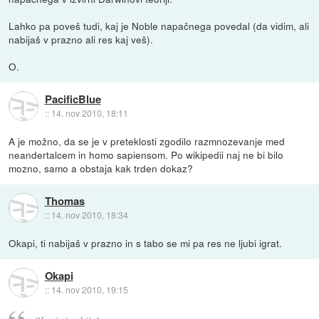
Lahko pa poveš tudi, kaj je Noble napačnega povedal (da vidim, ali
nabijaš v prazno ali res kaj veš).
O.
PacificBlue
::
14. nov 2010, 18:11
A je možno, da se je v preteklosti zgodilo razmnozevanje med
neandertalcem in homo sapiensom. Po wikipedii naj ne bi bilo
mozno, samo a obstaja kak trden dokaz?
Thomas
::
14. nov 2010, 18:34
Okapi, ti nabijaš v prazno in s tabo se mi pa res ne ljubi igrat.
Okapi
::
14. nov 2010, 19:15