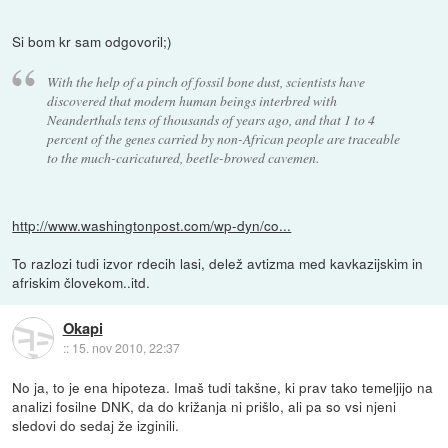
Si bom kr sam odgovoril;)
With the help of a pinch of fossil bone dust, scientists have
discovered that modern human beings interbred with
Neanderthals tens of thousands of years ago, and that 1 to 4
percent of the genes carried by non-African people are traceable
to the much-caricatured, beetle-browed cavemen.
http://www.washingtonpost.com/wp-dyn/co...
To razlozi tudi izvor rdecih lasi, delež avtizma med kavkazijskim in
afriskim človekom..itd.
Okapi
::
15. nov 2010, 22:37
No ja, to je ena hipoteza. Imaš tudi takšne, ki prav tako temeljijo na
analizi fosilne DNK, da do križanja ni prišlo, ali pa so vsi njeni
sledovi do sedaj že izginili.