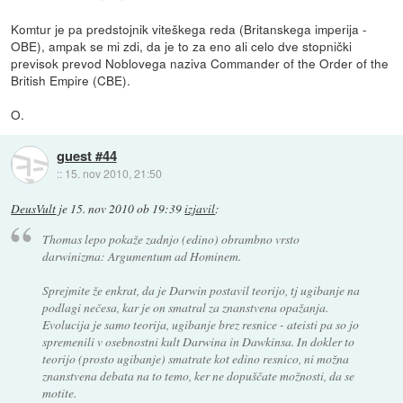
Komtur je pa predstojnik viteškega reda (Britanskega imperija -
OBE), ampak se mi zdi, da je to za eno ali celo dve stopnički
previsok prevod Noblovega naziva Commander of the Order of the
British Empire (CBE).
O.
guest #44
::
15. nov 2010, 21:50
DeusVult
je
15. nov 2010 ob 19:39
izjavil
:
Thomas lepo pokaže zadnjo (edino) obrambno vrsto
darwinizma: Argumentum ad Hominem.
Sprejmite že enkrat, da je Darwin postavil teorijo, tj ugibanje na
podlagi nečesa, kar je on smatral za znanstvena opažanja.
Evolucija je samo teorija, ugibanje brez resnice - ateisti pa so jo
spremenili v osebnostni kult Darwina in Dawkinsa. In dokler to
teorijo (prosto ugibanje) smatrate kot edino resnico, ni možna
znanstvena debata na to temo, ker ne dopuščate možnosti, da se
motite.