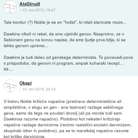
AtaStrudl
::
15. nov 2010, 19:47
Tale komtur (?) Noble je se en "holist", ki mlati slamnate moze...
Dawkins nikoli ni rekel, da smo ujetniki genov. Nasprotno, ze v
Sebicnem genu na koncu napise, da smo ljudje prva bitja, ki se
lahko genom upremo...
Dawkins je tudi dalec od genskega determinista. To ponavadi pove
s prispodobo, da genom ni program, ampak kuharski recept...
itd....
Okapi
::
15. nov 2010, 20:14
V bistvu Noble kritizira napačne (pretirano deterministične ali
simplistične, v slogu en gen - ena lastnost) razlage sebičnega
gena, samo da tega ne poudari dovolj (ali pa morda tudi sam
Dawkinsa razume napačno). Podobno kot nekateri kritizirajo
napačne razlage darvinizma (recimo rasistični socialni darvinizem,
skupinski izbor in podobno), pa se to marsikdaj napačno razume
kot kritiko darvinizma.