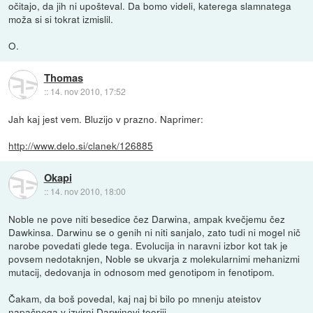
očitajo, da jih ni upošteval. Da bomo videli, katerega slamnatega
moža si si tokrat izmislil.
O.
Thomas
::
14. nov 2010, 17:52
Jah kaj jest vem. Bluzijo v prazno. Naprimer:
http://www.delo.si/clanek/126885
Okapi
::
14. nov 2010, 18:00
Noble ne pove niti besedice čez Darwina, ampak kvečjemu čez
Dawkinsa. Darwinu se o genih ni niti sanjalo, zato tudi ni mogel nič
narobe povedati glede tega. Evolucija in naravni izbor kot tak je
povsem nedotaknjen, Noble se ukvarja z molekularnimi mehanizmi
mutacij, dedovanja in odnosom med genotipom in fenotipom.
Čakam, da boš povedal, kaj naj bi bilo po mnenju ateistov
napačnega v izvirni Darwinovi teoriji.