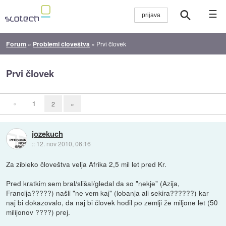
☰
Forum
»
Problemi človeštva
»
Prvi človek
Prvi človek
«
1
2
»
jozekuch
::
12. nov 2010, 06:16
Za zibleko človeštva velja Afrika 2,5 mil let pred Kr.
Pred kratkim sem bral/slišal/gledal da so "nekje" (Azija,
Francija?????) našli "ne vem kaj" (lobanja ali sekira??????) kar
naj bi dokazovalo, da naj bi človek hodil po zemlji že miljone let (50
milijonov ????) prej.