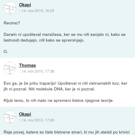
Okapi
::
14. nov 2010, 16:25
Recimo?
Darwin ni upošteval marsičesa, ker se mu niti sanjalo ni, kako se
lastnosti dedujejo, niti kako se spreminjajo.
O.
Thomas
::
14. nov 2010, 17:38
Evo ga, je že prbu traparijo! Upošteval ni niti vietnamskih koz, ker
jih ni poznal. Niti molekule DNA, ker je ni poznal.
Kljub temu, to niti malo ne spremeni bistva njegove teorije.
Okapi
::
14. nov 2010, 17:46
Raje povej, katere so tiste bistvene stvari, ki mu jih ateisti po krivici