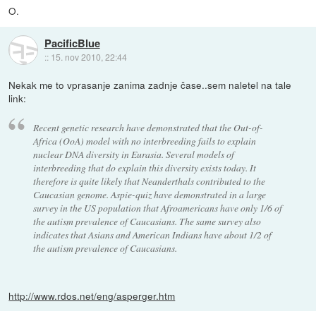
O.
PacificBlue
::
15. nov 2010, 22:44
Nekak me to vprasanje zanima zadnje čase..sem naletel na tale
link:
Recent genetic research have demonstrated that the Out-of-
Africa (OoA) model with no interbreeding fails to explain
nuclear DNA diversity in Eurasia. Several models of
interbreeding that do explain this diversity exists today. It
therefore is quite likely that Neanderthals contributed to the
Caucasian genome. Aspie-quiz have demonstrated in a large
survey in the US population that Afroamericans have only 1/6 of
the autism prevalence of Caucasians. The same survey also
indicates that Asians and American Indians have about 1/2 of
the autism prevalence of Caucasians.
http://www.rdos.net/eng/asperger.htm