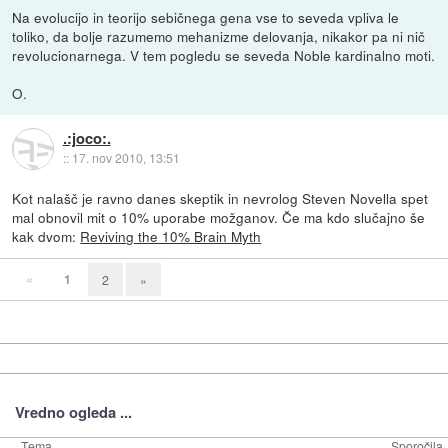
Na evolucijo in teorijo sebičnega gena vse to seveda vpliva le
toliko, da bolje razumemo mehanizme delovanja, nikakor pa ni nič
revolucionarnega. V tem pogledu se seveda Noble kardinalno moti.
O.
.:joco:.
::
17. nov 2010, 13:51
Kot nalašč je ravno danes skeptik in nevrolog Steven Novella spet
mal obnovil mit o 10% uporabe možganov. Če ma kdo slučajno še
kak dvom:
Reviving the 10% Brain Myth
«
1
2
»
Vredno ogleda ...
Tema
Sporočila