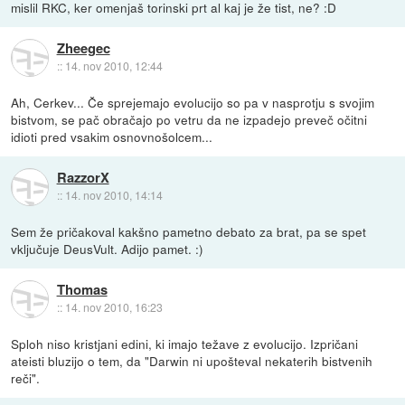
mislil RKC, ker omenjaš torinski prt al kaj je že tist, ne? :D
Zheegec
::
14. nov 2010, 12:44
Ah, Cerkev... Če sprejemajo evolucijo so pa v nasprotju s svojim
bistvom, se pač obračajo po vetru da ne izpadejo preveč očitni
idioti pred vsakim osnovnošolcem...
RazzorX
::
14. nov 2010, 14:14
Sem že pričakoval kakšno pametno debato za brat, pa se spet
vključuje DeusVult. Adijo pamet. :)
Thomas
::
14. nov 2010, 16:23
Sploh niso kristjani edini, ki imajo težave z evolucijo. Izpričani
ateisti bluzijo o tem, da "Darwin ni upošteval nekaterih bistvenih
reči".