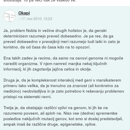
Okapi
::
17. nov 2010, 13:23
Ja, problem Nobla in večine drugih holistov je, da genski
determinizem razumejo preveč dobesedno. Je pa res, da ga
preveč dobesedno v precejšnji meri razumejo tudi laiki in zato je
koristno, da od časa do časa kdo na to opozori.
Ena takih zadev je recimo, da samo na osnovi genoma ni mogoče
narediti organizma. V njem namreč manjka nekaj ključnih
informacij, ki jih zagotavlja jajčna celica in okolje.
Druga je, da je kompleksnost interakcij med geni v marsikaterem
primeru tako velika, da je trenutno za znanost (ali konkretno za
medicino) neobvladljiva in je zato potrebno k reševanju problemov
pristopi na sistemski ravni.
Tretja je, da obstajajo različni vplivi na genom, ki jih še ne
razumemo povsem, ali sploh ne. Niso vse (dedne) spremembe
posledice naključnih mutacij genov, kot smo si doslej predstavljali,
ampak imaš še različne druge, epigenetske, vplive.