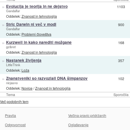
»
Evolucija je teorija in ne dejstvo
1103
Gandalfar
Oddelek:
Znanost in tehnologija
»
Stric Darwin ni več v modi
900
Gandalfar
Oddelek:
Problemi človeštva
»
Kurzweil in kako narediti možgane
168
gzibret
Oddelek:
Znanost in tehnologija
»
Nastanek življenja
357
LittleThink
Oddelek:
Loža
»
Znanstveniki so razvozlali DNA šimpanzov
102
nicjasno
Oddelek:
Novice
/
Znanost in tehnologija
Tema
Sporočila
Več podobnih tem
Pravila
Večina pravic pridržanih
Odgovornost
Oglaševanje