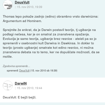
DeusVult
::
15. nov 2010, 19:39
Thomas lepo pokaže zadnjo (edino) obrambno vrsto darwinizma:
Argumentum ad Hominem.
Sprejmite že enkrat, da je Darwin postavil teorijo, tj ugibanje na
podlagi nečesa, kar je on smatral za znanstvena opažanja.
Evolucija je samo teorija, ugibanje brez resnice - ateisti pa so jo
spremenili v osebnostni kult Darwina in Dawkinsa. In dokler to
teorijo (prosto ugibanje) smatrate kot edino resnico, ni možna
znanstvena debata na to temo, ker ne dopuščate možnosti, da se
motite.
Zgodovina sprememb…
spremenil:
DeusVult
(
15. nov 2010 ob 19:39
)
DarwiN
::
15. nov 2010, 19:44
DeusVult: E bejži bejži.