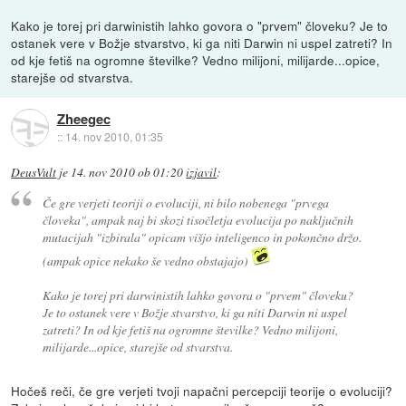
Kako je torej pri darwinistih lahko govora o "prvem" človeku? Je to
ostanek vere v Božje stvarstvo, ki ga niti Darwin ni uspel zatreti? In
od kje fetiš na ogromne številke? Vedno milijoni, milijarde...opice,
starejše od stvarstva.
Zheegec
::
14. nov 2010, 01:35
DeusVult
je
14. nov 2010 ob 01:20
izjavil
:
Če gre verjeti teoriji o evoluciji, ni bilo nobenega "prvega
človeka", ampak naj bi skozi tisočletja evolucija po naključnih
mutacijah "izbirala" opicam višjo inteligenco in pokončno držo.
(ampak opice nekako še vedno obstajajo)
Kako je torej pri darwinistih lahko govora o "prvem" človeku?
Je to ostanek vere v Božje stvarstvo, ki ga niti Darwin ni uspel
zatreti? In od kje fetiš na ogromne številke? Vedno milijoni,
milijarde...opice, starejše od stvarstva.
Hočeš reči, če gre verjeti tvoji napačni percepciji teorije o evoluciji?