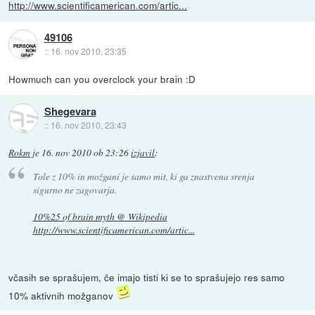
http://www.scientificamerican.com/artic...
49106
::
16. nov 2010, 23:35
Howmuch can you overclock your brain :D
Shegevara
::
16. nov 2010, 23:43
Rokm
je
16. nov 2010 ob 23:26
izjavil
:
Tole z 10% in možgani je samo mit, ki ga znastvena srenja
sigurno ne zagovarja.
10%25 of brain myth @ Wikipedia
http://www.scientificamerican.com/artic...
včasih se sprašujem, če imajo tisti ki se to sprašujejo res samo
10% aktivnih možganov