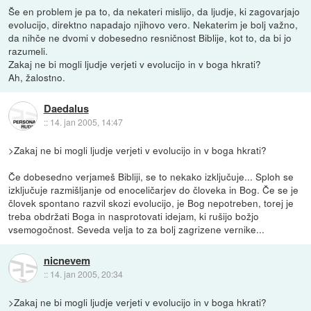
Še en problem je pa to, da nekateri mislijo, da ljudje, ki zagovarjajo
evolucijo, direktno napadajo njihovo vero. Nekaterim je bolj važno,
da nihče ne dvomi v dobesedno resničnost Biblije, kot to, da bi jo
razumeli.
Zakaj ne bi mogli ljudje verjeti v evolucijo in v boga hkrati?
Ah, žalostno.
Daedalus
::
14. jan 2005, 14:47
>Zakaj ne bi mogli ljudje verjeti v evolucijo in v boga hkrati?
Če dobesedno verjameš Bibliji, se to nekako izključuje... Sploh se
izključuje razmišljanje od enoceličarjev do človeka in Bog. Če se je
človek spontano razvil skozi evolucijo, je Bog nepotreben, torej je
treba obdržati Boga in nasprotovati idejam, ki rušijo božjo
vsemogočnost. Seveda velja to za bolj zagrizene vernike...
nicnevem
::
14. jan 2005, 20:34
>Zakaj ne bi mogli ljudje verjeti v evolucijo in v boga hkrati?