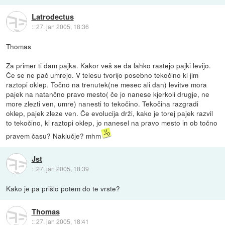
Latrodectus
::
27. jan 2005, 18:36
Thomas
Za primer ti dam pajka. Kakor veš se da lahko rastejo pajki levijo.
Če se ne pač umrejo. V telesu tvorijo posebno tekočino ki jim
raztopi oklep. Točno na trenutek(ne mesec ali dan) levitve mora
pajek na natančno pravo mesto( če jo nanese kjerkoli drugje, ne
more zlezti ven, umre) nanesti to tekočino. Tekočina razgradi
oklep, pajek zleze ven. Če evolucija drži, kako je torej pajek razvil
to tekočino, ki raztopi oklep, jo nanesel na pravo mesto in ob točno
pravem času? Naklučje? mhm
Jst
::
27. jan 2005, 18:39
Kako je pa prišlo potem do te vrste?
Thomas
::
27. jan 2005, 18:41