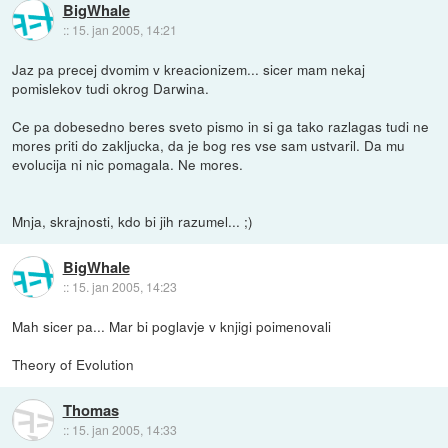
BigWhale
::
15. jan 2005, 14:21
Jaz pa precej dvomim v kreacionizem... sicer mam nekaj
pomislekov tudi okrog Darwina.
Ce pa dobesedno beres sveto pismo in si ga tako razlagas tudi ne
mores priti do zakljucka, da je bog res vse sam ustvaril. Da mu
evolucija ni nic pomagala. Ne mores.
Mnja, skrajnosti, kdo bi jih razumel... ;)
BigWhale
::
15. jan 2005, 14:23
Mah sicer pa... Mar bi poglavje v knjigi poimenovali
Theory of Evolution
Thomas
::
15. jan 2005, 14:33