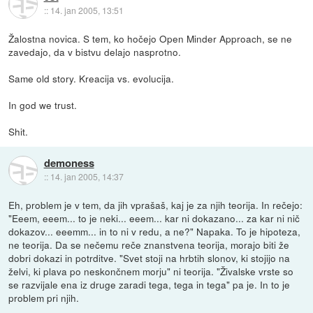
::
14. jan 2005, 13:51
Žalostna novica. S tem, ko hočejo Open Minder Approach, se ne
zavedajo, da v bistvu delajo nasprotno.
Same old story. Kreacija vs. evolucija.
In god we trust.
Shit.
demoness
::
14. jan 2005, 14:37
Eh, problem je v tem, da jih vprašaš, kaj je za njih teorija. In rečejo:
"Eeem, eeem... to je neki... eeem... kar ni dokazano... za kar ni nič
dokazov... eeemm... in to ni v redu, a ne?" Napaka. To je hipoteza,
ne teorija. Da se nečemu reče znanstvena teorija, morajo biti že
dobri dokazi in potrditve. "Svet stoji na hrbtih slonov, ki stojijo na
želvi, ki plava po neskončnem morju" ni teorija. "Živalske vrste so
se razvijale ena iz druge zaradi tega, tega in tega" pa je. In to je
problem pri njih.