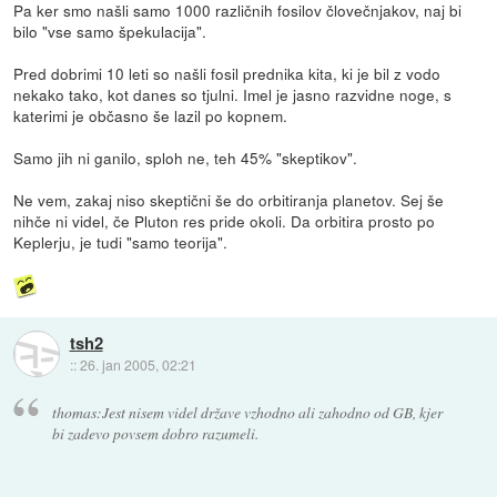
Pa ker smo našli samo 1000 različnih fosilov človečnjakov, naj bi
bilo "vse samo špekulacija".
Pred dobrimi 10 leti so našli fosil prednika kita, ki je bil z vodo
nekako tako, kot danes so tjulni. Imel je jasno razvidne noge, s
katerimi je občasno še lazil po kopnem.
Samo jih ni ganilo, sploh ne, teh 45% "skeptikov".
Ne vem, zakaj niso skeptični še do orbitiranja planetov. Sej še
nihče ni videl, če Pluton res pride okoli. Da orbitira prosto po
Keplerju, je tudi "samo teorija".
tsh2
::
26. jan 2005, 02:21
thomas:Jest nisem videl države vzhodno ali zahodno od GB, kjer
bi zadevo povsem dobro razumeli.