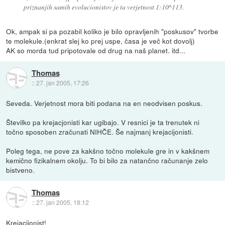
priznanjih samih evolucionistov je ta verjetnost 1:10^113.
Ok, ampak si pa pozabil koliko je bilo opravljenih "poskusov" tvorbe
te molekule.(enkrat slej ko prej uspe, časa je več kot dovolj)
AK so morda tud pripotovale od drug na naš planet. itd...
Thomas
::
27. jan 2005, 17:26
Seveda. Verjetnost mora biti podana na en neodvisen poskus.
Številko pa krejacjonisti kar ugibajo. V resnici je ta trenutek ni
točno sposoben zračunati NIHČE. Še najmanj krejacijonisti.
Poleg tega, ne pove za kakšno točno molekule gre in v kakšnem
kemično fizikalnem okolju. To bi bilo za natančno računanje zelo
bistveno.
Thomas
::
27. jan 2005, 18:12
Krejacijonist!