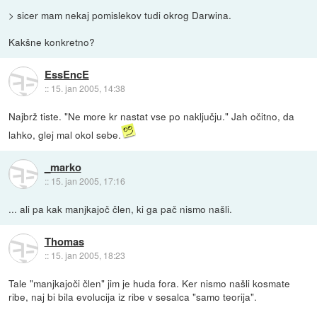
> sicer mam nekaj pomislekov tudi okrog Darwina.
Kakšne konkretno?
EssEncE
::
15. jan 2005, 14:38
Najbrž tiste. "Ne more kr nastat vse po naključju." Jah očitno, da
lahko, glej mal okol sebe.
_marko
::
15. jan 2005, 17:16
... ali pa kak manjkajoč člen, ki ga pač nismo našli.
Thomas
::
15. jan 2005, 18:23
Tale "manjkajoči člen" jim je huda fora. Ker nismo našli kosmate
ribe, naj bi bila evolucija iz ribe v sesalca "samo teorija".