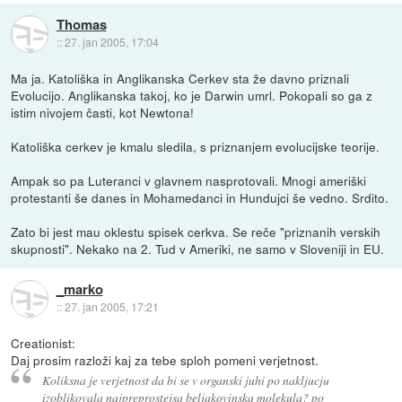
Thomas
::
27. jan 2005, 17:04
Ma ja. Katoliška in Anglikanska Cerkev sta že davno priznali
Evolucijo. Anglikanska takoj, ko je Darwin umrl. Pokopali so ga z
istim nivojem časti, kot Newtona!
Katoliška cerkev je kmalu sledila, s priznanjem evolucijske teorije.
Ampak so pa Luteranci v glavnem nasprotovali. Mnogi ameriški
protestanti še danes in Mohamedanci in Hundujci še vedno. Srdito.
Zato bi jest mau oklestu spisek cerkva. Se reče "priznanih verskih
skupnosti". Nekako na 2. Tud v Ameriki, ne samo v Sloveniji in EU.
_marko
::
27. jan 2005, 17:21
Creationist:
Daj prosim razloži kaj za tebe sploh pomeni verjetnost.
Koliksna je verjetnost da bi se v organski juhi po nakljucju
izoblikovala najpreprostejsa beljakovinska molekula? po