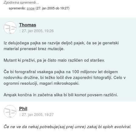
Zgodovina sprememb…
spremenilo:
snow
(
27. jan 2005 ob 19:27
)
Thomas
::
27. jan 2005, 19:26
Iz delujočega pajka se razvije deljoč pajek, če se je genetski
material prenesel brez mutacije.
Mutant ki preživi, pa je čisto malo različen od staršev.
Če bi forografiral vsakega pajka na 100 milijonov let dolgem
rodovniku družine, bi težko ločil dve zaporedni fotografiji. Celo v
ogromni resoluciji, magari mikroskopski.
Ampak končna in začetna slika bi bili komot povsem različni.
Phil
::
27. jan 2005, 19:27
Če ne ve da nekaj potrebuje(saj prej umre) zakaj bi sploh evolviral.