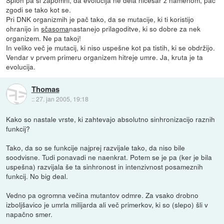
zgodi se tako kot se.
Pri DNK organizmih je pač tako, da se mutacije, ki ti koristijo
ohranijo in
sčasoma
nastanejo prilagoditve, ki so dobre za nek
organizem. Ne pa takoj!
In veliko več je mutacij, ki niso uspešne kot pa tistih, ki se obdržijo.
Vendar v prvem primeru organizem hitreje umre. Ja, kruta je ta
evolucija.
Thomas
::
27. jan 2005, 19:18
Kako so nastale vrste, ki zahtevajo absolutno sinhronizacijo raznih
funkcij?
Tako, da so se funkcije najprej razvijale tako, da niso bile
soodvisne. Tudi ponavadi ne naenkrat. Potem se je pa (ker je bila
uspešna) razvijala še ta sinhronost in intenzivnost posameznih
funkcij. No big deal.
Vedno pa ogromna večina mutantov odmre. Za vsako drobno
izboljšavico je umrla milijarda ali več primerkov, ki so (slepo) šli v
napačno smer.