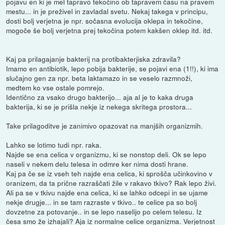
pojavu en ki je mel tapravo tekočino ob tapravem času na pravem
mestu... in je preživel in zavladal svetu. Nekaj takega v principu,
dosti bolj verjetna je npr. sočasna evolucija oklepa in tekočine,
mogoče še bolj verjetna prej tekočina potem kakšen oklep itd. itd.
Kaj pa prilagajanje bakterij na protibakterjiska zdravila?
Imamo en antibiotik, lepo pobija bakterije, se pojavi ena (1!!), ki ima
slučajno gen za npr. beta laktamazo in se veselo razmnoži,
medtem ko vse ostale pomrejo.
Identično za vsako drugo bakterijo... aja al je to kaka druga
bakterija, ki se je prišla nekje iz nekega skritega prostora...
Take prilagoditve je zanimivo opazovat na manjših organizmih.
Lahko se lotimo tudi npr. raka.
Najde se ena celica v organizmu, ki se nonstop deli. Ok se lepo
naseli v nekem delu telesa in odmre ker nima dosti hrane.
Kaj pa če se iz vseh teh najde ena celica, ki sprošča učinkovino v
oranizem, da ta prične razraščati žile v rakavo tkivo? Rak lepo živi.
Ali pa se v tkivu najde ena celica, ki se lahko odcepi in se ujame
nekje drugje... in se tam razraste v tkivo.. te celice pa so bolj
dovzetne za potovanje.. in se lepo naselijo po celem telesu. Iz
česa smo že izhajali? Aja iz normalne celice organizma. Verjetnost