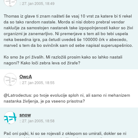
::
27. jan 2005, 18:49
Thomas iz glave ti znam našteti še vsaj 10 vrst za katere bi ti rekel
da so tako random nastale. Morda si nisi dobro prebral vendar
naklučje za samostojen nastanek take izpopolnjenosti kakor so živi
organizmi je zanemarljivo. Ni premerjave s tem ali bo tebi uspela
neka besedna igra, pa četudi uvedeš še 100000 črk v abecedo,
marveč s tem da bo svinčnik sam od sebe napisal superuspešnico.
Ko smo že pri živalih. Mi razložiš prosim kako so lahko nastali
nagoni? Kako loči zebra leva od žirafe?
OwcA
::
27. jan 2005, 18:55
@Latrodectus: po tvoje evolucije sploh ni, ali samo ni mehanizem
nastanka življenja, je pa vseeno prisotna?
snow
::
27. jan 2005, 18:58
Pač oni pajki, ki so se rojevali z oklepom so umirali, dokler se ni