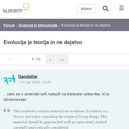
☰
Forum
»
Znanost in tehnologija
»
Evolucija je teorija in ne dejstvo
Evolucija je teorija in ne dejstvo
««
«
1
/ 23
»
»»
Gandalfar
::
14. jan 2005, 13:30
.. zato so v ameriski soli nalepili na bioloske ucbenike, ki jo
obravnavajo:
This textbook contains material on evolution. Evolution is a
theory, not a fact, regarding the origin of living things. This
material should be approached with an open mind, studied
carefully and critically considered.