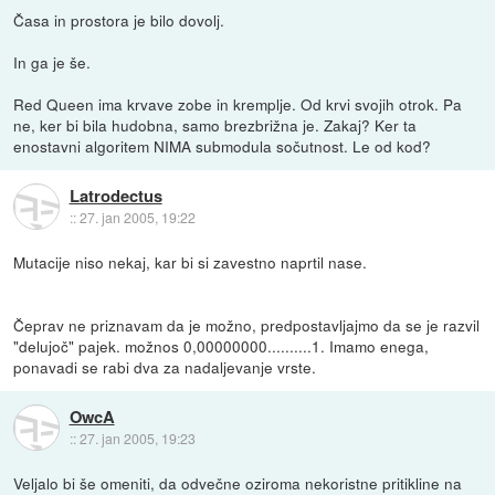
Časa in prostora je bilo dovolj.
In ga je še.
Red Queen ima krvave zobe in kremplje. Od krvi svojih otrok. Pa
ne, ker bi bila hudobna, samo brezbrižna je. Zakaj? Ker ta
enostavni algoritem NIMA submodula sočutnost. Le od kod?
Latrodectus
::
27. jan 2005, 19:22
Mutacije niso nekaj, kar bi si zavestno naprtil nase.
Čeprav ne priznavam da je možno, predpostavljajmo da se je razvil
"delujoč" pajek. možnos 0,00000000..........1. Imamo enega,
ponavadi se rabi dva za nadaljevanje vrste.
OwcA
::
27. jan 2005, 19:23
Veljalo bi še omeniti, da odvečne oziroma nekoristne pritikline na