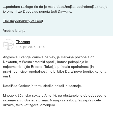
...podobno razlago (le da je malo obsežnejša, podrobnejša) kot jo
je omenil že Daedalus ponuja tudi Dawkins:
The Improbability of God
l
Vredno branja
Thomas
::
14. jan 2005, 21:15
Angleška Evangeličanska cerkev, je Darwina pokopala ob
Newtonu, v Wesminsterski opatiji, kamor pokopljejo le
najpomembnejše Britone. Takoj je priznala epohalnost (in
pravilnost, sicer epohalnosti ne bi bilo) Darwinove teorije, ko je ta
umrl.
Katoliška Cerkev je temu sledila nekoliko kasneje.
Mnoge krščanske sekte v Ameriki, pa obstanejo le ob dobesednem
razumevanju Svetega pisma. Nimajo za sabo pravzaprav cele
države, tako kot zgoraj omenjeni.