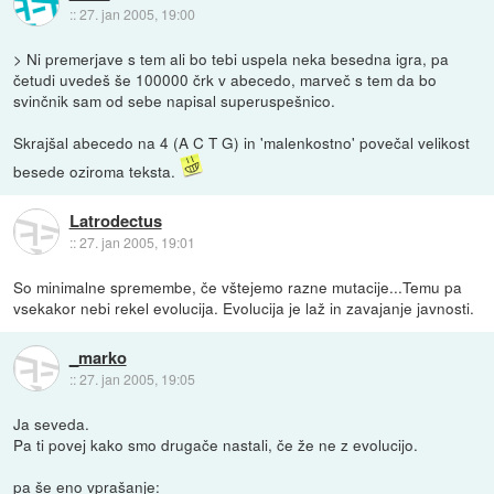
::
27. jan 2005, 19:00
> Ni premerjave s tem ali bo tebi uspela neka besedna igra, pa
četudi uvedeš še 100000 črk v abecedo, marveč s tem da bo
svinčnik sam od sebe napisal superuspešnico.
Skrajšal abecedo na 4 (A C T G) in 'malenkostno' povečal velikost
besede oziroma teksta.
Latrodectus
::
27. jan 2005, 19:01
So minimalne spremembe, če vštejemo razne mutacije...Temu pa
vsekakor nebi rekel evolucija. Evolucija je laž in zavajanje javnosti.
_marko
::
27. jan 2005, 19:05
Ja seveda.
Pa ti povej kako smo drugače nastali, če že ne z evolucijo.
pa še eno vprašanje: