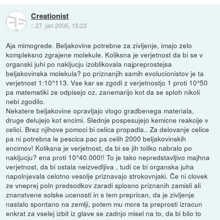
Creationist
::
27. jan 2005, 15:23
Aja mimogrede. Beljakovine potrebne za zivljenje, imajo zelo
kompleksno zgrajene molekule. Koliksna je verjetnost da bi se v
organski juhi po nakljucju izoblikovala najpreprostejsa
beljakovinska molekula? po priznanjih samih evolucionistov je ta
verjetnost 1:10^113. Vse kar se zgodi z verjetnostjo 1 proti 10^50
pa matematiki ze odpisejo oz. zanemarijo kot da se sploh nikoli
nebi zgodilo.
Nekatere beljakovine opravljajo vlogo gradbenega materiala,
druge delujejo kot encimi. Slednje pospesujejo kemicne reakcije v
celici. Brez njihove pomoci bi celica propadla.. Za delovanje celice
pa ni potrebna le pescica pac pa celih 2000 beljakovinskih
encimov! Koliksna je verjetnost, da bi se jih toliko nabralo po
nakljucju? ena proti 10^40.000!! To je tako nepredstavljivo majhna
verjetnost, da bi ostala neizvedljiva , tudi ce bi organska juha
napolnjevala celotno vesolje priznavajo strokovnjaki. Če ni clovek
ze vneprej poln predsodkov zaradi splosno priznanih zamisli ali
znanstvene solske ucenosti in s tem preprican, da je zivljenje
nastalo spontano na zemlji, potem mu more ta preprosti izracun
enkrat za vselej izbit iz glave se zadnjo misel na to, da bi bilo to