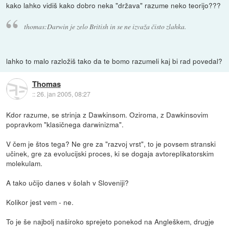
kako lahko vidiš kako dobro neka "država" razume neko teorijo???
thomas:Darwin je zelo British in se ne izvaža čisto zlahka.
lahko to malo razložiš tako da te bomo razumeli kaj bi rad povedal?
Thomas
::
26. jan 2005, 08:27
Kdor razume, se strinja z Dawkinsom. Oziroma, z Dawkinsovim
popravkom "klasičnega darwinizma".
V čem je štos tega? Ne gre za "razvoj vrst", to je povsem stranski
učinek, gre za evolucijski proces, ki se dogaja avtoreplikatorskim
molekulam.
A tako učijo danes v šolah v Sloveniji?
Kolikor jest vem - ne.
To je še najbolj naširoko sprejeto ponekod na Angleškem, drugje