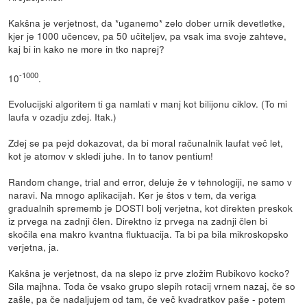
Kakšna je verjetnost, da *uganemo* zelo dober urnik devetletke,
kjer je 1000 učencev, pa 50 učiteljev, pa vsak ima svoje zahteve,
kaj bi in kako ne more in tko naprej?
-1000
10
.
Evolucijski algoritem ti ga namlati v manj kot bilijonu ciklov. (To mi
laufa v ozadju zdej. Itak.)
Zdej se pa pejd dokazovat, da bi moral računalnik laufat več let,
kot je atomov v skledi juhe. In to tanov pentium!
Random change, trial and error, deluje že v tehnologiji, ne samo v
naravi. Na mnogo aplikacijah. Ker je štos v tem, da veriga
gradualnih sprememb je DOSTI bolj verjetna, kot direkten preskok
iz prvega na zadnji člen. Direktno iz prvega na zadnji člen bi
skočila ena makro kvantna fluktuacija. Ta bi pa bila mikroskopsko
verjetna, ja.
Kakšna je verjetnost, da na slepo iz prve zložim Rubikovo kocko?
Sila majhna. Toda če vsako grupo slepih rotacij vrnem nazaj, če so
zašle, pa če nadaljujem od tam, če več kvadratkov paše - potem