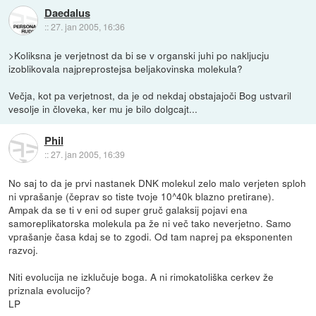
Daedalus
::
27. jan 2005, 16:36
>Koliksna je verjetnost da bi se v organski juhi po nakljucju
izoblikovala najpreprostejsa beljakovinska molekula?
Večja, kot pa verjetnost, da je od nekdaj obstajajoči Bog ustvaril
vesolje in človeka, ker mu je bilo dolgcajt...
Phil
::
27. jan 2005, 16:39
No saj to da je prvi nastanek DNK molekul zelo malo verjeten sploh
ni vprašanje (čeprav so tiste tvoje 10^40k blazno pretirane).
Ampak da se ti v eni od super gruč galaksij pojavi ena
samoreplikatorska molekula pa že ni več tako neverjetno. Samo
vprašanje časa kdaj se to zgodi. Od tam naprej pa eksponenten
razvoj.
Niti evolucija ne izklučuje boga. A ni rimokatoliška cerkev že
priznala evolucijo?
LP