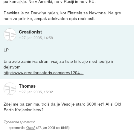
pa komajkje. Ne v Ameriki, ne v Rusiji in ne v EU.
Dawkins je za Darwina nujen, kot Einstein za Newtona. Ne gre
nam za priimke, ampak adekvaten opis realnosti.
Creationist
::
27. jan 2005, 14:58
LP
Ena zelo zanimiva stran, vsaj za tiste ki locijo med teorijo in
dejstvom.
http://www.creationsafaris.com/crev1204...
Thomas
::
27. jan 2005, 15:02
Zdej me pa zanima, trdiš da je Vesolje staro 6000 let? Al si Old
Earth Krejacionistov?
Zgodovina sprememb…
spremenilo:
OwcA
(
27. jan 2005 ob 15:55
)