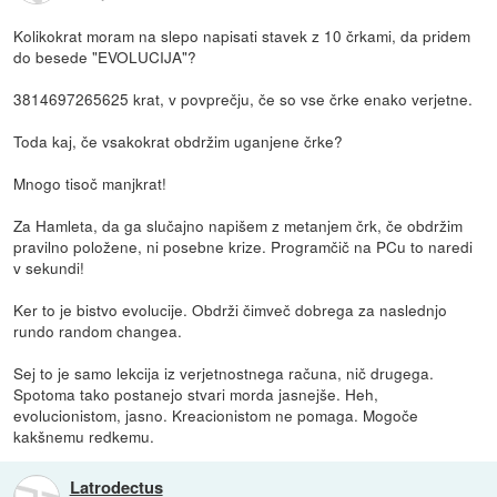
Kolikokrat moram na slepo napisati stavek z 10 črkami, da pridem
do besede "EVOLUCIJA"?
3814697265625 krat, v povprečju, če so vse črke enako verjetne.
Toda kaj, če vsakokrat obdržim uganjene črke?
Mnogo tisoč manjkrat!
Za Hamleta, da ga slučajno napišem z metanjem črk, če obdržim
pravilno položene, ni posebne krize. Programčič na PCu to naredi
v sekundi!
Ker to je bistvo evolucije. Obdrži čimveč dobrega za naslednjo
rundo random changea.
Sej to je samo lekcija iz verjetnostnega računa, nič drugega.
Spotoma tako postanejo stvari morda jasnejše. Heh,
evolucionistom, jasno. Kreacionistom ne pomaga. Mogoče
kakšnemu redkemu.
Latrodectus