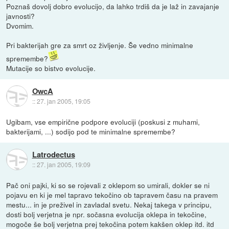
Poznaš dovolj dobro evolucijo, da lahko trdiš da je laž in zavajanje
javnosti?
Dvomim.
Pri bakterijah gre za smrt oz življenje. Še vedno minimalne
spremembe?
Mutacije so bistvo evolucije.
OwcA
::
27. jan 2005, 19:05
Ugibam, vse empirične podpore evoluciji (poskusi z muhami,
bakterijami, ...) sodijo pod te minimalne spremembe?
Latrodectus
::
27. jan 2005, 19:09
Pač oni pajki, ki so se rojevali z oklepom so umirali, dokler se ni
pojavu en ki je mel tapravo tekočino ob tapravem času na pravem
mestu... in je preživel in zavladal svetu. Nekaj takega v principu,
dosti bolj verjetna je npr. sočasna evolucija oklepa in tekočine,
mogoče še bolj verjetna prej tekočina potem kakšen oklep itd. itd