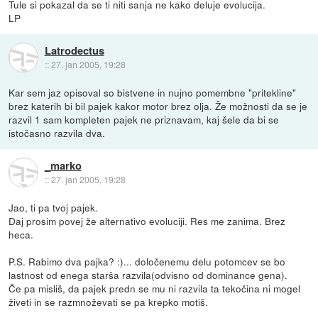
Tule si pokazal da se ti niti sanja ne kako deluje evolucija.
LP
Latrodectus
::
27. jan 2005, 19:28
Kar sem jaz opisoval so bistvene in nujno pomembne "pritekline"
brez katerih bi bil pajek kakor motor brez olja. Že možnosti da se je
razvil 1 sam kompleten pajek ne priznavam, kaj šele da bi se
istočasno razvila dva.
_marko
::
27. jan 2005, 19:28
Jao, ti pa tvoj pajek.
Daj prosim povej že alternativo evoluciji. Res me zanima. Brez
heca.
P.S. Rabimo dva pajka? :)... določenemu delu potomcev se bo
lastnost od enega starša razvila(odvisno od dominance gena).
Če pa misliš, da pajek predn se mu ni razvila ta tekočina ni mogel
živeti in se razmnoževati se pa krepko motiš.