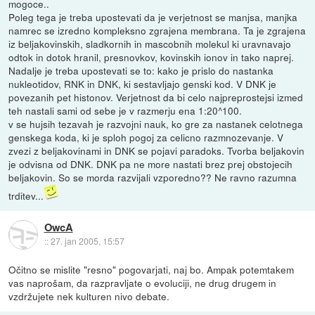
mogoce..
Poleg tega je treba upostevati da je verjetnost se manjsa, manjka
namrec se izredno kompleksno zgrajena membrana. Ta je zgrajena
iz beljakovinskih, sladkornih in mascobnih molekul ki uravnavajo
odtok in dotok hranil, presnovkov, kovinskih ionov in tako naprej.
Nadalje je treba upostevati se to: kako je prislo do nastanka
nukleotidov, RNK in DNK, ki sestavljajo genski kod. V DNK je
povezanih pet histonov. Verjetnost da bi celo najpreprostejsi izmed
teh nastali sami od sebe je v razmerju ena 1:20^100.
v se hujsih tezavah je razvojni nauk, ko gre za nastanek celotnega
genskega koda, ki je sploh pogoj za celicno razmnozevanje. V
zvezi z beljakovinami in DNK se pojavi paradoks. Tvorba beljakovin
je odvisna od DNK. DNK pa ne more nastati brez prej obstojecih
beljakovin. So se morda razvijali vzporedno?? Ne ravno razumna
trditev...
OwcA
::
27. jan 2005, 15:57
Očitno se mislite "resno" pogovarjati, naj bo. Ampak potemtakem
vas naprošam, da razpravljate o evoluciji, ne drug drugem in
vzdržujete nek kulturen nivo debate.