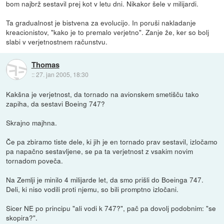
bom najbrž sestavil prej kot v letu dni. Nikakor šele v milijardi.
Ta gradualnost je bistvena za evolucijo. In poruši nakladanje
kreacionistov, "kako je to premalo verjetno". Zanje že, ker so bolj
slabi v verjetnostnem računstvu.
Thomas
::
27. jan 2005, 18:30
Kakšna je verjetnost, da tornado na avionskem smetišču tako
zapiha, da sestavi Boeing 747?
Skrajno majhna.
Če pa zbiramo tiste dele, ki jih je en tornado prav sestavil, izločamo
pa napačno sestavljene, se pa ta verjetnost z vsakim novim
tornadom poveča.
Na Zemlji je minilo 4 milijarde let, da smo prišli do Boeinga 747.
Deli, ki niso vodili proti njemu, so bili promptno izločani.
Sicer NE po principu "ali vodi k 747?", pač pa dovolj podobnim: "se
skopira?".