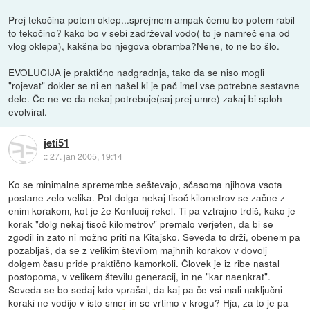
Prej tekočina potem oklep...sprejmem ampak čemu bo potem rabil
to tekočino? kako bo v sebi zadrževal vodo( to je namreč ena od
vlog oklepa), kakšna bo njegova obramba?Nene, to ne bo šlo.
EVOLUCIJA je praktično nadgradnja, tako da se niso mogli
"rojevat" dokler se ni en našel ki je pač imel vse potrebne sestavne
dele. Če ne ve da nekaj potrebuje(saj prej umre) zakaj bi sploh
evolviral.
jeti51
::
27. jan 2005, 19:14
Ko se minimalne spremembe seštevajo, sčasoma njihova vsota
postane zelo velika. Pot dolga nekaj tisoč kilometrov se začne z
enim korakom, kot je že Konfucij rekel. Ti pa vztrajno trdiš, kako je
korak "dolg nekaj tisoč kilometrov" premalo verjeten, da bi se
zgodil in zato ni možno priti na Kitajsko. Seveda to drži, obenem pa
pozabljaš, da se z velikim številom majhnih korakov v dovolj
dolgem času pride praktično kamorkoli. Človek je iz ribe nastal
postopoma, v velikem številu generacij, in ne "kar naenkrat".
Seveda se bo sedaj kdo vprašal, da kaj pa če vsi mali naključni
koraki ne vodijo v isto smer in se vrtimo v krogu? Hja, za to je pa