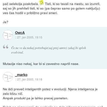
pač selekcija poskrbela.
Tisti, ki so tavali na mestu, so izumrli,
saj so jih prehiteli tisti, ki so (pa čeprav samo po golem naključju)
ves čas hodili v približno pravi smeri.
Ja?
OwcA
::
27. jan 2005, 19:15
Če ne ve da nekaj potrebuje(saj prej umre) zakaj bi sploh
evolviral.
Mutacije niso nekaj, kar bi si zavestno naprtil nase.
_marko
::
27. jan 2005, 19:18
Ne išči preveč inteligentih potez v evoluciji. Njena inteligenca je
zelo blizu nič.
Ampak produkt pa je lahko precej pameten.
Sploh pa si zapomni, da evolucija ne dela ničesar z namenom, pač