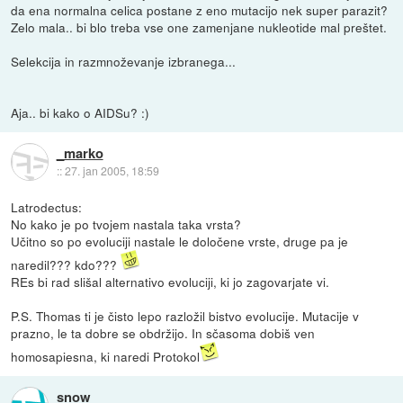
da ena normalna celica postane z eno mutacijo nek super parazit?
Zelo mala.. bi blo treba vse one zamenjane nukleotide mal preštet.
Selekcija in razmnoževanje izbranega...
Aja.. bi kako o AIDSu? :)
_marko
::
27. jan 2005, 18:59
Latrodectus:
No kako je po tvojem nastala taka vrsta?
Učitno so po evoluciji nastale le določene vrste, druge pa je
naredil??? kdo???
REs bi rad slišal alternativo evoluciji, ki jo zagovarjate vi.
P.S. Thomas ti je čisto lepo razložil bistvo evolucije. Mutacije v
prazno, le ta dobre se obdržijo. In sčasoma dobiš ven
homosapiesna, ki naredi Protokol
snow