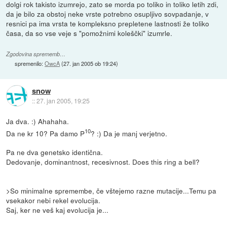
dolgi rok takisto izumrejo, zato se morda po toliko in toliko letih zdi,
da je bilo za obstoj neke vrste potrebno osupljivo sovpadanje, v
resnici pa ima vrsta te kompleksno prepletene lastnosti že toliko
časa, da so vse veje s "pomožnimi koleščki" izumrle.
Zgodovina sprememb…
spremenilo:
OwcA
(
27. jan 2005 ob 19:24
)
snow
::
27. jan 2005, 19:25
Ja dva. :) Ahahaha.
10
Da ne kr 10? Pa damo P
? :) Da je manj verjetno.
Pa ne dva genetsko identična.
Dedovanje, dominantnost, recesivnost. Does this ring a bell?
>So minimalne spremembe, če vštejemo razne mutacije...Temu pa
vsekakor nebi rekel evolucija.
Saj, ker ne veš kaj evolucija je...