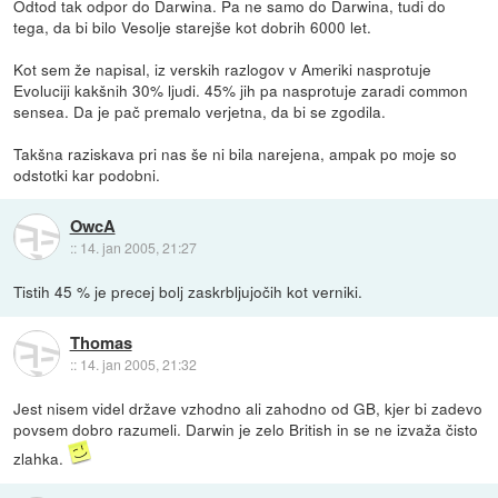
Odtod tak odpor do Darwina. Pa ne samo do Darwina, tudi do
tega, da bi bilo Vesolje starejše kot dobrih 6000 let.
Kot sem že napisal, iz verskih razlogov v Ameriki nasprotuje
Evoluciji kakšnih 30% ljudi. 45% jih pa nasprotuje zaradi common
sensea. Da je pač premalo verjetna, da bi se zgodila.
Takšna raziskava pri nas še ni bila narejena, ampak po moje so
odstotki kar podobni.
OwcA
::
14. jan 2005, 21:27
Tistih 45 % je precej bolj zaskrbljujočih kot verniki.
Thomas
::
14. jan 2005, 21:32
Jest nisem videl države vzhodno ali zahodno od GB, kjer bi zadevo
povsem dobro razumeli. Darwin je zelo British in se ne izvaža čisto
zlahka.