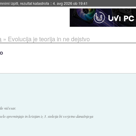
eto za večkratno uporabo
::
4. avg 2026 ob 19:41
a
»
Evolucija je teorija in ne dejstvo
vo
le ničesar.
elo spreminjajo in kristjan iz 3. stoletja bi verjetno današnjega