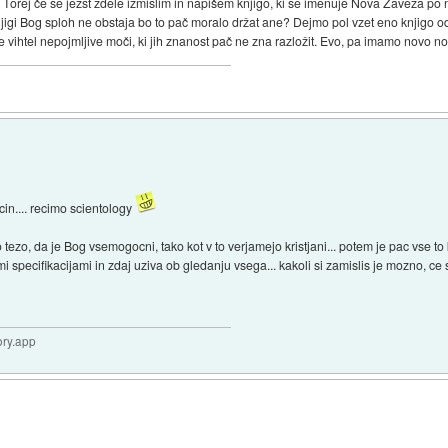
. Torej če se jezst zdele izmislim in napišem knjigo, ki se imenuje Nova Zaveza po n
knjigi Bog sploh ne obstaja bo to pač moralo držat ane? Dejmo pol vzet eno knjigo od
e vihtel nepojmljive moči, ki jih znanost pač ne zna razložit. Evo, pa imamo novo n
cin.... recimo scientology
o tezo, da je Bog vsemogocni, tako kot v to verjamejo kristjani... potem je pac vse t
imi specifikacijami in zdaj uziva ob gledanju vsega... kakoli si zamislis je mozno, ce
ory.app