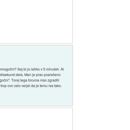
vsemogočni? Sej bi jo lahko v 5 minutah. Al
milisekund dela. Men je prav posrečeno
gočni". Torej tega foruma niso zgradili
rop ovc celo verjel da je temu res tako.