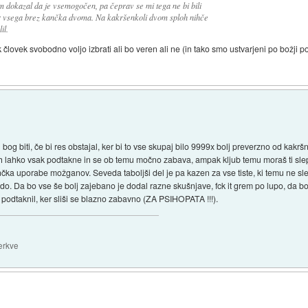
m dokazal da je vsemogočen, pa čeprav se mi tega ne bi bili
or vsega brez kančka dvoma. Na kakršenkoli dvom sploh nihče
il.
 človek svobodno voljo izbrati ali bo veren ali ne (in tako smo ustvarjeni po božji po
 bog biti, če bi res obstajal, ker bi to vse skupaj bilo 9999x bolj preverzno od kakr
lahko vsak podtakne in se ob temu močno zabava, ampak kljub temu moraš ti slepo v
čka uporabe možganov. Seveda taboljši del je pa kazen za vse tiste, ki temu ne sled
ado. Da bo vse še bolj zajebano je dodal razne skušnjave, fck it grem po lupo, da b
podtaknil, ker sliši se blazno zabavno (ZA PSIHOPATA !!!).
erkve