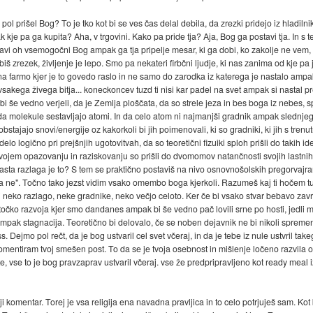
pol prišel Bog? To je tko kot bi se ves čas delal debila, da zrezki pridejo iz hladil
kje pa ga kupita? Aha, v trgovini. Kako pa pride tja? Aja, Bog ga postavi tja. In s t
tavi oh vsemogočni Bog ampak ga tja pripelje mesar, ki ga dobi, ko zakolje ne vem
biš zrezek, življenje je lepo. Smo pa nekateri firbčni ljudje, ki nas zanima od kje pa
na farmo kjer je to govedo raslo in ne samo do zarodka iz katerega je nastalo amp
 vsakega živega bitja... koneckoncev tuzd ti nisi kar padel na svet ampak si nastal p
i še vedno verjeli, da je Zemlja ploščata, da so strele jeza in bes boga iz nebes, sp
 da molekule sestavljajo atomi. In da celo atom ni najmanjši gradnik ampak slednjega
obstajajo snovi/energije oz kakorkoli bi jih poimenovali, ki so gradniki, ki jih s tre
lo logično pri prejšnjih ugotovitvah, da so teoretični fizuiki sploh prišli do takih i
 svojem opazovanju in raziskovanju so prišli do dvomomov natančnosti svojih lastnih
sta razlaga je to? S tem se praktično postaviš na nivo osnovnošolskih pregorvajranj
 pa ne". Točno tako jezst vidim vsako omembo boga kjerkoli. Razumeš kaj ti hočem t
 neko razlago, neke gradnike, neko večjo celoto. Ker če bi vsako stvar bebavo zavrgl
čko razvoja kjer smo dandanes ampak bi še vedno pač lovili srne po hosti, jedli mal
mpak stagnacija. Teoretično bi delovalo, če se noben dejavnik ne bi nikoli spremenil 
. Dejmo pol rečt, da je bog ustvaril cel svet včeraj, in da je tebe iz nule ustvril ta
 komentiram tvoj smešen post. To da se je tvoja osebnost in mišlenje ločeno razvila
te, vse to je bog pravzaprav ustvaril včeraj. vse že predpripravljeno kot ready meal 
komentar. Torej je vsa religija ena navadna pravljica in to celo potrjuješ sam. Kot