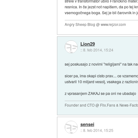
strele v transformator ubilo Franckino mater
resnica. In če jezst not napišem, da po tej 
vsemogočnega boga. Sej je bil čarovnik in j
Angry Sheep Blog @ www.rejzor.com
Lion29
::
8. feb 2014, 15:24
sej poskusajo z novimi "religijami" na tak na
sicer pa, ima okapi cisto prav.... ce vzamem
ustvaril 10 miljard vesolj, vsakega z razlicn
z vprasanjem ZAKAJ se pa oni ne ubadajo
Founder and CTO @ Flix.Fans & News-Fact
sensei
::
8. feb 2014, 15:25