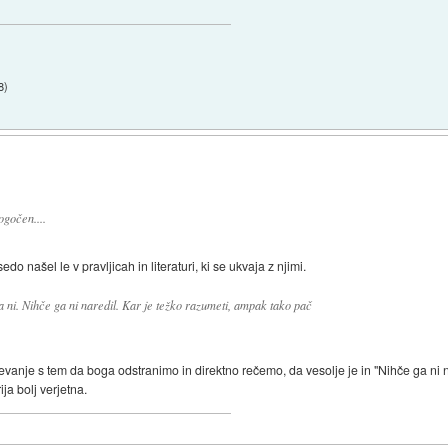
8
)
ogočen....
o našel le v pravljicah in literaturi, ki se ukvaja z njimi.
a ni. Nihče ga ni naredil. Kar je težko razumeti, ampak tako pač
anje s tem da boga odstranimo in direktno rečemo, da vesolje je in "Nihče ga ni n
ja bolj verjetna.