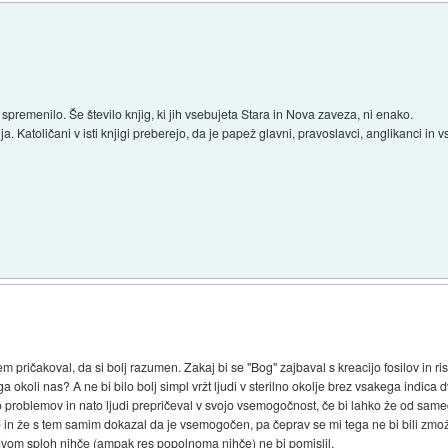
ri spremenilo. Še število knjig, ki jih vsebujeta Stara in Nova zaveza, ni enako.
Katoličani v isti knjigi preberejo, da je papež glavni, pravoslavci, anglikanci in vsi
pričakoval, da si bolj razumen. Zakaj bi se "Bog" zajbaval s kreacijo fosilov in ri
ga okoli nas? A ne bi bilo bolj simpl vržt ljudi v sterilno okolje brez vsakega indic
o problemov in nato ljudi prepričeval v svojo vsemogočnost, če bi lahko že od sam
 in že s tem samim dokazal da je vsemogočen, pa čeprav se mi tega ne bi bili zmož
vom sploh nihče (ampak res popolnoma nihče) ne bi pomislil.