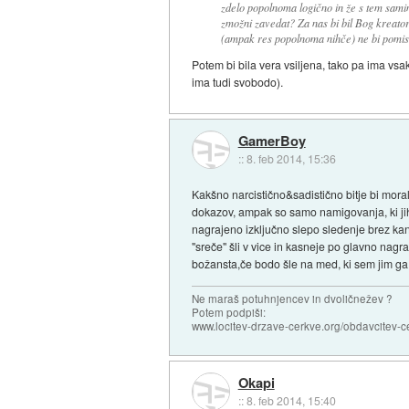
zdelo popolnoma logično in že s tem sami
zmožni zavedat? Za nas bi bil Bog kreat
(ampak res popolnoma nihče) ne bi pomisl
Potem bi bila vera vsiljena, tako pa ima vsak
ima tudi svobodo).
GamerBoy
::
8. feb 2014, 15:36
Kakšno narcistično&sadistično bitje bi moral
dokazov, ampak so samo namigovanja, ki jih 
nagrajeno izključno slepo sledenje brez kan
"sreče" šli v vice in kasneje po glavno nagr
božansta,če bodo šle na med, ki sem jim ga 
Ne maraš potuhnjencev in dvoličnežev ?
Potem podpiši:
www.locitev-drzave-cerkve.org/obdavcitev-c
Okapi
::
8. feb 2014, 15:40