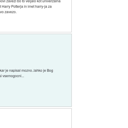
ovi zavezi bo to veljalo kot univerzalna
 Harry Potterja in imet harry-ja za
ovo zavezo.
o kar je napisal mozno..lahko je Bog
 si vsemogocni...