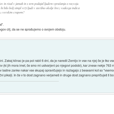
lov in risal v jamah in s tem podajal ljudem vprašanja o razvoju
bi bilo bolj simpl vržt ljudi v sterilno okolje brez vsakega indica
e z verskim crapom?
t".
njegov cilj, da se ne sprašujemo o svojem obstoju.
ni. Zakaj klinac je pa pol rabil 6 dni, da je naredil Zemljo in vse na njej če je tko 
 (ki jih mora imet, če smo mi ustvarjeni po njegovi podobi), kar znese nekje 763 
jo v lastne zanke nakar vse skupaj opravičujejo in razlagajo z beseami kot so "vsemo
piksiji. In če v to dost zagnano verjameš in druge dost zagnano prepričuješ ti bo t