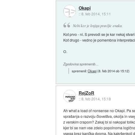
Okapi
::
8. feb 2014, 15:11
Nebi ker je knjiga pravljic enaka.
Kot prvo - ni. S prevodi se je kar nekaj stva
Kot drugo - vedno je pomembna interpretacija. 
O.
Zgodovina sprememb…
spremenil:
Okapi
(
8. feb 2014 ob 15:12
)
RejZoR
::
8. feb 2014, 15:18
Ah what a load of nonsense no Okapi. Pa sem 
vprašanja o razvoju človeštva, okolja in vse
z verskim crapom? Zakaj bi si nakopal tolik
kjer bi se nam vse zdelo popolnoma logično
vsega brez kančka dvoma. Na kakršenkoli d