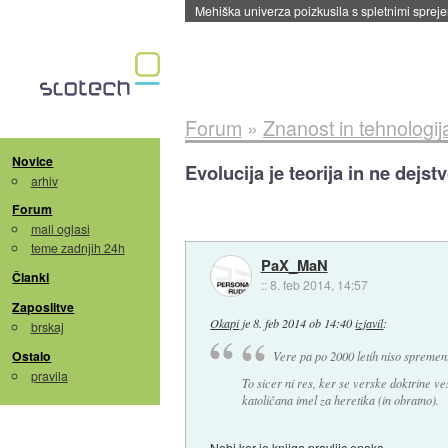
Evropska vesoljska agencija razvija svojo rak
Forum
»
Znanost in tehnologij
Novice
Evolucija je teorija in ne dejst
arhiv
Forum
mali oglasi
teme zadnjih 24h
PaX_MaN
Članki
::
8. feb 2014, 14:57
Zaposlitve
Okapi
je
8. feb 2014 ob 14:40
izjavil
:
brskaj
Ostalo
Vere pa po 2000 letih niso spremeni
pravila
To sicer ni res, ker se verske doktrine ves
katoličana imel za heretika (in obratno).
Nebi ker je knjiga pravljic enaka.