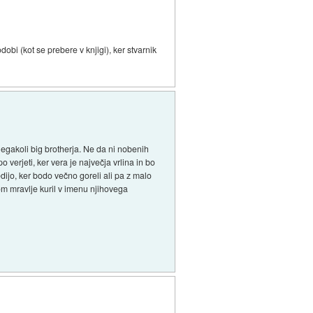
dobi (kot se prebere v knjigi), ker stvarnik
šnegakoli big brotherja. Ne da ni nobenih
erjeti, ker vera je največja vrlina in bo
ijo, ker bodo večno goreli ali pa z malo
om mravlje kuril v imenu njihovega