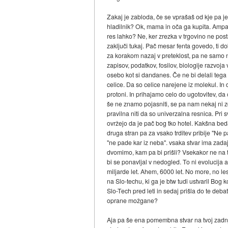
Zakaj je zabloda, če se vprašaš od kje pa je 
hladilnik? Ok, mama in oča ga kupita. Ampak 
res lahko? Ne, ker zrezka v trgovino ne pos
zaključi tukaj. Pač mesar fenta govedo, ti do
za korakom nazaj v preteklost, pa ne samo 
zapisov, podatkov, fosilov, biologije razvoja
osebo kot si dandanes. Če ne bi delali tega b
celice. Da so celice narejene iz molekul. In
protoni. In prihajamo celo do ugotovitev, da 
še ne znamo pojasniti, se pa nam nekaj ni zde
pravilna niti da so univerzalna resnica. Pri
ovržejo da je pač bog tko hotel. Kakšna beda
druga stran pa za vsako trditev pribije "Ne
"ne pade kar iz neba". vsaka stvar ima zadaj
dvomimo, kam pa bi prišli? Vsekakor ne na to
bi se ponavljal v nedogled. To ni evolucija a
miljarde let. Ahem, 6000 let. No more, no less
na Slo-techu, ki ga je btw tudi ustvaril Bog
Slo-Tech pred leti in sedaj prišla do te deba
oprane možgane?
Aja pa še ena pomembna stvar na tvoj zadnji 