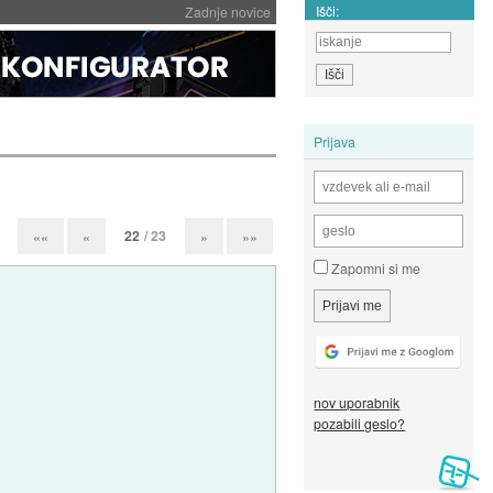
Išči:
Zadnje novice
Prijava
22
/ 23
««
«
»
»»
Zapomni si me
nov uporabnik
pozabili geslo?