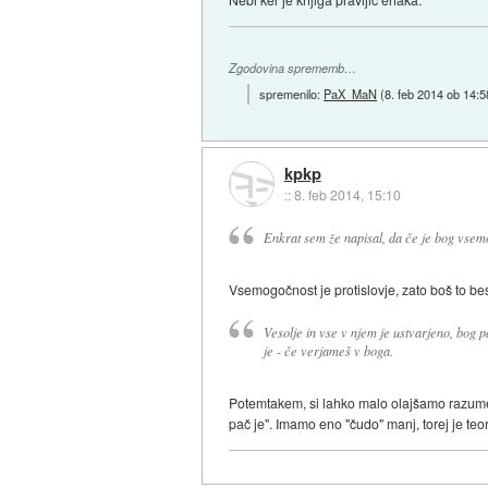
Zgodovina sprememb…
spremenilo:
PaX_MaN
(
8. feb 2014 ob 14:5
kpkp
::
8. feb 2014, 15:10
Enkrat sem že napisal, da če je bog vsem
Vsemogočnost je protislovje, zato boš to besed
Vesolje in vse v njem je ustvarjeno, bog p
je - če verjameš v boga.
Potemtakem, si lahko malo olajšamo razumev
pač je". Imamo eno "čudo" manj, torej je teori