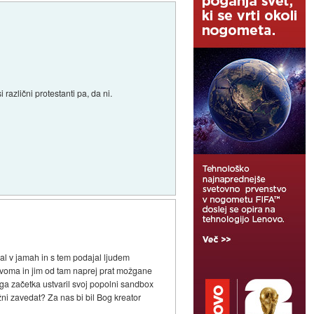
 različni protestanti pa, da ni.
sal v jamah in s tem podajal ljudem
a dvoma in jim od tam naprej prat možgane
ega začetka ustvaril svoj popolni sandbox
ni zavedat? Za nas bi bil Bog kreator