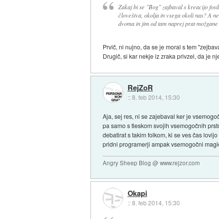
Zakaj bi se "Bog" zajbaval s kreacijo fosi
človeštva, okolja in vsega okoli nas? A ne 
dvoma in jim od tam naprej prat možgan
Prvič, ni nujno, da se je moral s tem "zejbava
Drugič, si kar nekje iz zraka privzel, da je 
RejZoR
::
8. feb 2014, 15:30
Aja, sej res, ni se zajebaval ker je vsemogoč
pa samo s tleskom svojih vsemogočnih prstov
debatirat s takim folkom, ki se ves čas lovi
pridni programerji ampak vsemogočni magični 
Angry Sheep Blog @ www.rejzor.com
Okapi
::
8. feb 2014, 15:30