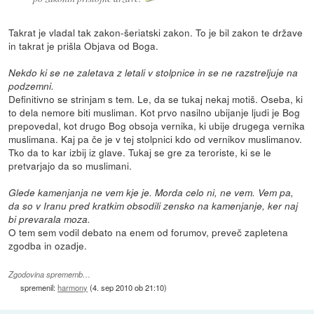
Takrat je vladal tak zakon-šeriatski zakon. To je bil zakon te države
in takrat je prišla Objava od Boga.
Nekdo ki se ne zaletava z letali v stolpnice in se ne razstreljuje na
podzemni.
Definitivno se strinjam s tem. Le, da se tukaj nekaj motiš. Oseba, ki
to dela nemore biti musliman. Kot prvo nasilno ubijanje ljudi je Bog
prepovedal, kot drugo Bog obsoja vernika, ki ubije drugega vernika
muslimana. Kaj pa če je v tej stolpnici kdo od vernikov muslimanov.
Tko da to kar izbij iz glave. Tukaj se gre za teroriste, ki se le
pretvarjajo da so muslimani.
Glede kamenjanja ne vem kje je. Morda celo ni, ne vem. Vem pa,
da so v Iranu pred kratkim obsodili zensko na kamenjanje, ker naj
bi prevarala moza.
O tem sem vodil debato na enem od forumov, preveč zapletena
zgodba in ozadje.
Zgodovina sprememb…
spremenil:
harmony
(
4. sep 2010 ob 21:10
)