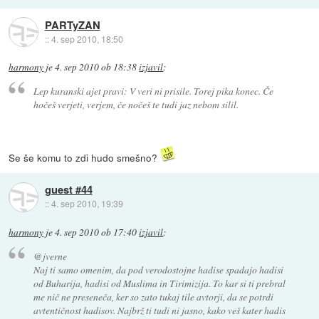
PARTyZAN
::
4. sep 2010, 18:50
harmony
je
4. sep 2010 ob 18:38
izjavil
:
Lep kuranski ajet pravi: V veri ni prisile. Torej pika konec. Če
hočeš verjeti, verjem, če nočeš te tudi jaz nebom silil.
Se še komu to zdi hudo smešno?
guest #44
::
4. sep 2010, 19:39
harmony
je
4. sep 2010 ob 17:40
izjavil
:
@jverne
Naj ti samo omenim, da pod verodostojne hadise spadajo hadisi
od Buharija, hadisi od Muslima in Tirimizija. To kar si ti prebral
me nič ne preseneča, ker so zato tukaj tile avtorji, da se potrdi
avtentičnost hadisov. Najbrž ti tudi ni jasno, kako veš kater hadis