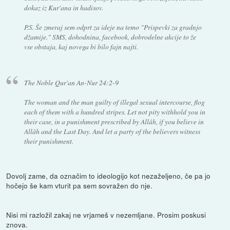
dokaz iz Kur'ana in hadisov.
P.S. Še zmeraj sem odprt za ideje na temo "Prispevki za gradnjo
džamije." SMS, dohodnina, facebook, dobrodelne akcije to že
vse obstaja, kaj novega bi bilo fajn najti.
The Noble Qur'an An-Nur 24:2-9
The woman and the man guilty of illegal sexual intercourse, flog
each of them with a hundred stripes. Let not pity withhold you in
their case, in a punishment prescribed by Allâh, if you believe in
Allâh and the Last Day. And let a party of the believers witness
their punishment.
Dovolj zame, da označim to ideologijo kot nezaželjeno, če pa jo
hočejo še kam vturit pa sem sovražen do nje.
Nisi mi razložil zakaj ne vrjameš v nezemljane. Prosim poskusi
znova.