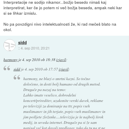
Interpretacije ne sodijo nikamor...božjo besedo nimaš kaj
interpretirat, ker če jo potem ni več božja beseda, ampak neki kar
si se lihkar izmislu.
No pa povzdigni nivo intelektualnosti že, ki rad mečeš blato na
okol.
sidd
::
4. sep 2010, 20:21
harmony
je
4. sep 2010 ob 18:38
izjavil
:
sidd
je
4. sep 2010 ob 17:57
izjavil
:
harmony, ne bluzi o smrtni kazni. So točno
določeno, in dosti bolj humano od drugih metod.
Drugače pa nazaj na temo:
Lahko imate veselico, dobrodelni
koncert/prireditev, uzakonite verski davek, reklame
po televiziji za doniranje na ttr, popis vseh
muslimanov in jih terjate, popis vseh muslimanov in
jim pošljete zloženke.....televizija je še najbolj širok
medij, in seveda internet. Drugače pa si že sam
napisal več kot dovolj predlogov, tako da tu na st ne