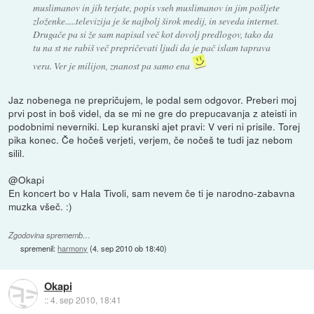
muslimanov in jih terjate, popis vseh muslimanov in jim pošljete
zloženke.....televizija je še najbolj širok medij, in seveda internet.
Drugače pa si že sam napisal več kot dovolj predlogov, tako da
tu na st ne rabiš več prepričevati ljudi da je pač islam taprava
vera. Ver je milijon, znanost pa samo ena
Jaz nobenega ne prepričujem, le podal sem odgovor. Preberi moj
prvi post in boš videl, da se mi ne gre do prepucavanja z ateisti in
podobnimi neverniki. Lep kuranski ajet pravi: V veri ni prisile. Torej
pika konec. Če hočeš verjeti, verjem, če nočeš te tudi jaz nebom
silil.
@Okapi
En koncert bo v Hala Tivoli, sam nevem če ti je narodno-zabavna
muzka všeč. :)
Zgodovina sprememb…
spremenil:
harmony
(
4. sep 2010 ob 18:40
)
Okapi
::
4. sep 2010, 18:41