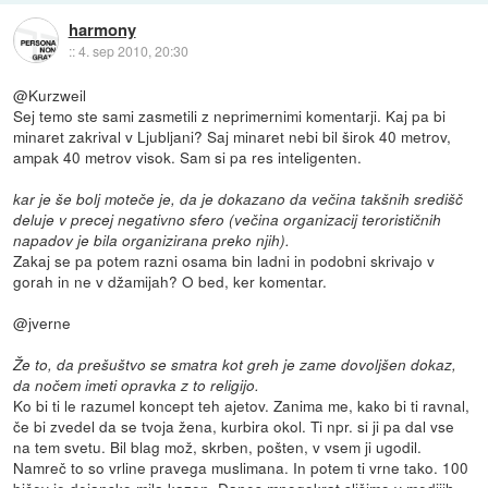
harmony
::
4. sep 2010, 20:30
@Kurzweil
Sej temo ste sami zasmetili z neprimernimi komentarji. Kaj pa bi
minaret zakrival v Ljubljani? Saj minaret nebi bil širok 40 metrov,
ampak 40 metrov visok. Sam si pa res inteligenten.
kar je še bolj moteče je, da je dokazano da večina takšnih središč
deluje v precej negativno sfero (večina organizacij terorističnih
napadov je bila organizirana preko njih).
Zakaj se pa potem razni osama bin ladni in podobni skrivajo v
gorah in ne v džamijah? O bed, ker komentar.
@jverne
Že to, da prešuštvo se smatra kot greh je zame dovoljšen dokaz,
da nočem imeti opravka z to religijo.
Ko bi ti le razumel koncept teh ajetov. Zanima me, kako bi ti ravnal,
če bi zvedel da se tvoja žena, kurbira okol. Ti npr. si ji pa dal vse
na tem svetu. Bil blag mož, skrben, pošten, v vsem ji ugodil.
Namreč to so vrline pravega muslimana. In potem ti vrne tako. 100
bičev je dejansko mila kazen. Danes mnogokrat slišimo v medijih,