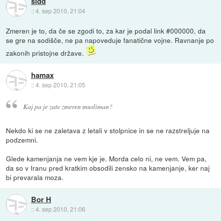
sidd
::
4. sep 2010, 21:04
Zmeren je to, da če se zgodi to, za kar je podal link #000000, da
se gre na sodišče, ne pa napoveduje fanatične vojne. Ravnanje po
zakonih pristojne države.
hamax
::
4. sep 2010, 21:05
Kaj pa je zate zmeren musliman?
Nekdo ki se ne zaletava z letali v stolpnice in se ne razstreljuje na
podzemni.
Glede kamenjanja ne vem kje je. Morda celo ni, ne vem. Vem pa,
da so v Iranu pred kratkim obsodili zensko na kamenjanje, ker naj
bi prevarala moza.
Bor H
::
4. sep 2010, 21:06