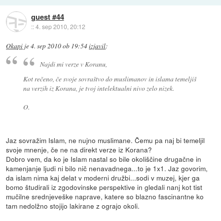
guest #44
::
4. sep 2010, 20:12
Okapi
je
4. sep 2010 ob 19:54
izjavil
:
Najdi mi verze v Koranu,
Kot rečeno, če svoje sovraštvo do muslimanov in islama temeljiš
na verzih iz Korana, je tvoj intelektualni nivo zelo nizek.
O.
Jaz sovražim Islam, ne nujno muslimane. Čemu pa naj bi temeljil
svoje mnenje, če ne na direkt verze iz Korana?
Dobro vem, da ko je Islam nastal so bile okoliščine drugačne in
kamenjanje ljudi ni bilo nič nenavadnega...to je 1x1. Jaz govorim,
da islam nima kaj delat v moderni družbi...sodi v muzej, kjer ga
bomo študirali iz zgodovinske perspektive in gledali nanj kot tist
mučilne srednjeveške naprave, katere so blazno fascinantne ko
tam nedolžno stojijo lakirane z ograjo okoli.