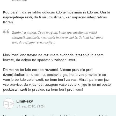
Kdo pa si ti da se lahko odlocas kdo je musliman in kdo ne. Oni bi
najverjetneje rekli, da ti nisi musliman, ker napacno interpretiras
Koran.
Zanimiva poteza. Če se to zgodi, bodo spet muslimani veliki
skrajneži, nasilneži, nestrpneži in nevem kaj še. Saj oni izzivajo s
tem, da sežigajo versko knjigo.
Muslimani enostavno ne razumete svobode izrazanja in s tem
kazete, da ocitno ne spadate v zahodni svet.
Da me ne bo kdo narobe razumel. Nimam prav nic proti
dzamiji/kulturnemu centru, postavite ga, imate vso pravico in ce
vam jo bo kdo zelel vzeti, se bom boril za vas. Hkrati pa imam jaz
vso pravico, da v javnosti zazgem vaso sveto knjigo in ce mi boste
poskusali vzeti to pravico, sa bom boril proti vam!
Limit-sky
::
4. sep 2010, 21:24