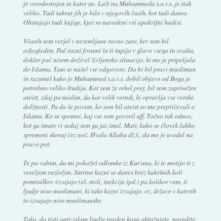
je verodostojen in kater ne. Laži na Muhammeda s.a.v.s. je itak
veliko. Tudi takrat jih je bilo v njegovih časih, kot tudi danes.
Obstajajo tudi knjige, kjer so navedeni vsi apokrifni hadisi.
Včasih sem verjel v nezemljane ravno zato, ker sem bil
ozkogleden. Pač razni forumi in ti tupijo v glavo vsega in svašta,
dokler pač nisem doživel življensko situacijo, ki me je pripeljala
do Islama. Tam se našel vse odgovore. Da bi bil pravi musliman
in razumel kako je Muhammed s.a.v.s. dobil objavo od Boga je
potrebno veliko študija. Kot sem že rekel prej, bil sem zaprisežen
ateist, zdaj pa mislim, da kar velik vernik, ki opravlja vse verske
dolžnosti. Pa da še povem, ko sem bil ateist so me prepričevali o
Islamu. Ko se spomni, kaj vse sem govoril uff. Točno tak odnos,
kot ga imate vi sedaj sem ga jaz imel. Matr, kako se človek lahko
spremeni skoraj čez noč. Hvala Allahu dž.š., da me je uvedel na
pravo pot.
Te pa vabim, da mi pokažeš odlomke iz Kur'ana, ki te motijo ti z
veseljem razložim. Smrtne kazni se danes brez kakršnih koli
pomiselkov izvajajo (el. stoli, inekcije ipd.) pa kolikor vem, ti
ljudje niso muslimani, ki take kazni izvajajo, oz. države v katerih
to izvajajo niso muslimanske.
Tako, da tisti anti-islam ljudje preden koga obtožujete, navedite