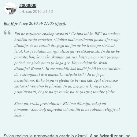
#000000
::
4. sep 2010, 21:12
Bor H
je
4. sep 2010 ob 21:06
izjavil
:
Eni ne razumete enakopravnosti? Če ima lahko RKC na vsakem
hribčku svojo cerkvico, si lahko tudi muslimani postavijo svojo
džamijo, če ne zaradi drugega da jim ne bo treba po stožicah
letat, kar je totalna marginalizacija vere/skupnosti. In da ne bo
pomote, bolj kot neko skupino zatiraš, hujše neumnosti začnejo
početi, ne glede na to za koga gre. Komu dejansko škodi
džamija? Komu?! In ste pozabili kak hudič je bil ko sta (mislim
da v strunjanu) dva umetnika zažgala križ? Ja to je pa
nezaslišano. Kako bi pa vi gledal če bi vam kdo žgal slovensko
zastavo? Verjetno bi ploskal. In ja, zažiganje knjig je izraz
primitivnosti, če gre pa za verske pa še za izraz totalne zlobe.
Sicer pa, vsaka prestolnica v EU ima džamijo, zakaj mi
nimamo? Smo bolj napredni od ostalih in ne rabimo religije al
kako?
Švica recimo je prepovedala gradnjo džamij. A so švicarji znani po