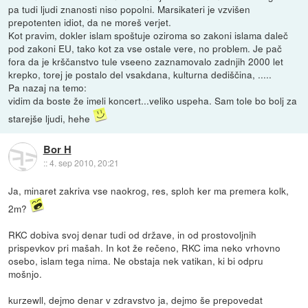
pa tudi ljudi znanosti niso popolni. Marsikateri je vzvišen
prepotenten idiot, da ne moreš verjet.
Kot pravim, dokler islam spoštuje oziroma so zakoni islama daleč
pod zakoni EU, tako kot za vse ostale vere, no problem. Je pač
fora da je krščanstvo tule vseeno zaznamovalo zadnjih 2000 let
krepko, torej je postalo del vsakdana, kulturna dediščina, .....
Pa nazaj na temo:
vidim da boste že imeli koncert...veliko uspeha. Sam tole bo bolj za
starejše ljudi, hehe
Bor H
::
4. sep 2010, 20:21
Ja, minaret zakriva vse naokrog, res, sploh ker ma premera kolk,
2m?
RKC dobiva svoj denar tudi od države, in od prostovoljnih
prispevkov pri mašah. In kot že rečeno, RKC ima neko vrhovno
osebo, islam tega nima. Ne obstaja nek vatikan, ki bi odpru
mošnjo.
kurzewll, dejmo denar v zdravstvo ja, dejmo še prepovedat