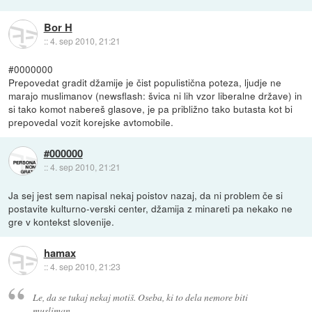
Bor H
::
4. sep 2010, 21:21
#0000000
Prepovedat gradit džamije je čist populistična poteza, ljudje ne
marajo muslimanov (newsflash: švica ni lih vzor liberalne države) in
si tako komot nabereš glasove, je pa približno tako butasta kot bi
prepovedal vozit korejske avtomobile.
#000000
::
4. sep 2010, 21:21
Ja sej jest sem napisal nekaj poistov nazaj, da ni problem če si
postavite kulturno-verski center, džamija z minareti pa nekako ne
gre v kontekst slovenije.
hamax
::
4. sep 2010, 21:23
Le, da se tukaj nekaj motiš. Oseba, ki to dela nemore biti
musliman.