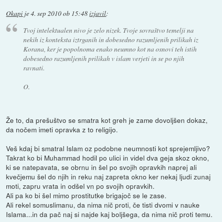
Okapi
je
4. sep 2010 ob 15:48
izjavil
:
Tvoj intelektualen nivo je zelo nizek. Tvoje sovraštvo temelji na
nekih iz konteksta iztrganih in dobesedno razumljenih prilikah iz
Korana, ker je popolnoma enako neumno kot na osnovi teh istih
dobesedno razumljenih prilikah v islam verjeti in se po njih
ravnati.
O.
Že to, da prešuštvo se smatra kot greh je zame dovoljšen dokaz,
da nočem imeti opravka z to religijo.
Veš kdaj bi smatral Islam oz podobne neumnosti kot sprejemljivo?
Takrat ko bi Muhammad hodil po ulici in videl dva geja skoz okno,
ki se natepavata, se obrnu in šel po svojih opravkih naprej ali
kvečjemu šel do njih in reku naj zapreta okno ker nekaj ljudi zunaj
moti, zapru vrata in odšel vn po svojih opravkih.
Ali pa ko bi šel mimo prostitutke brigajoč se le zase.
Ali rekel somuslimanu, da nima nič proti, če tisti dvomi v nauke
Islama...in da pač naj si najde kaj boljšega, da nima nič proti temu.