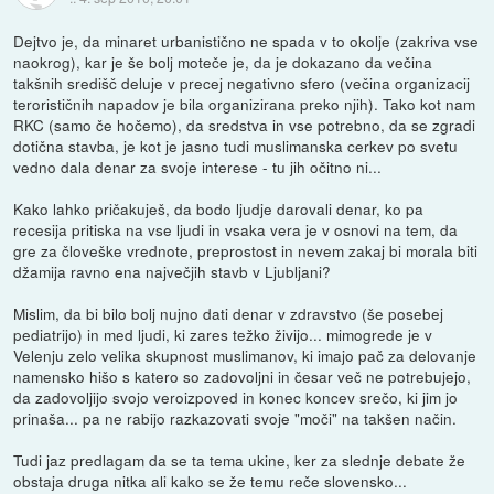
Dejtvo je, da minaret urbanistično ne spada v to okolje (zakriva vse
naokrog), kar je še bolj moteče je, da je dokazano da večina
takšnih središč deluje v precej negativno sfero (večina organizacij
terorističnih napadov je bila organizirana preko njih). Tako kot nam
RKC (samo če hočemo), da sredstva in vse potrebno, da se zgradi
dotična stavba, je kot je jasno tudi muslimanska cerkev po svetu
vedno dala denar za svoje interese - tu jih očitno ni...
Kako lahko pričakuješ, da bodo ljudje darovali denar, ko pa
recesija pritiska na vse ljudi in vsaka vera je v osnovi na tem, da
gre za človeške vrednote, preprostost in nevem zakaj bi morala biti
džamija ravno ena največjih stavb v Ljubljani?
Mislim, da bi bilo bolj nujno dati denar v zdravstvo (še posebej
pediatrijo) in med ljudi, ki zares težko živijo... mimogrede je v
Velenju zelo velika skupnost muslimanov, ki imajo pač za delovanje
namensko hišo s katero so zadovoljni in česar več ne potrebujejo,
da zadovoljijo svojo veroizpoved in konec koncev srečo, ki jim jo
prinaša... pa ne rabijo razkazovati svoje "moči" na takšen način.
Tudi jaz predlagam da se ta tema ukine, ker za slednje debate že
obstaja druga nitka ali kako se že temu reče slovensko...