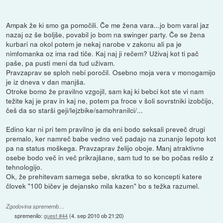
Ampak že ki smo ga pomočili. Če me žena vara...jo bom varal jaz
nazaj oz še boljše, povabil jo bom na swinger party. Če se žena
kurbari na okol potem je nekaj narobe v zakonu ali pa je
nimfomanka oz ima rad tiče. Kaj naj ji rečem? Uživaj kot ti pač
paše, pa pusti meni da tud uživam.
Pravzaprav se sploh nebi poročil. Osebno moja vera v monogamijo
je iz dneva v dan manjša.
Otroke bomo že pravilno vzgojil, sam kaj ki bebci kot ste vi nam
težite kaj je prav in kaj ne, potem pa froce v šoli sovrstniki izobčijo,
češ da so starši geji/lejzbike/samohranilci/...
Edino kar ni pri tem pravilno je da eni bodo seksali preveč drugi
premalo, ker namreč babe vedno več padajo na zunanjo lepoto kot
pa na status moškega. Pravzaprav želijo oboje. Manj atraktivne
osebe bodo več in več prikrajšane, sam tud to se bo počas rešlo z
tehnologijo.
Ok, že prehitevam samega sebe, skratka to so koncepti katere
človek "100 bičev je dejansko mila kazen" bo s težka razumel.
Zgodovina sprememb…
spremenilo:
guest #44
(
4. sep 2010 ob 21:20
)