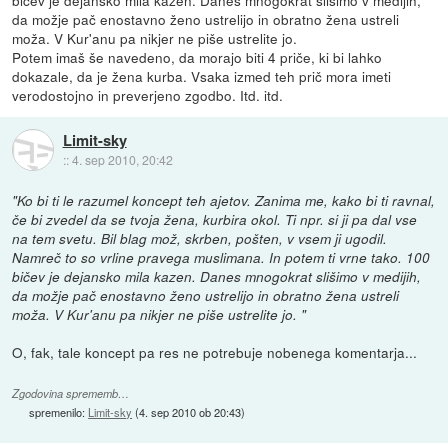
da možje pač enostavno ženo ustrelijo in obratno žena ustreli
moža. V Kur'anu pa nikjer ne piše ustrelite jo.
Potem imaš še navedeno, da morajo biti 4 priče, ki bi lahko
dokazale, da je žena kurba. Vsaka izmed teh prič mora imeti
verodostojno in preverjeno zgodbo. Itd. itd.
Limit-sky
::
4. sep 2010, 20:42
"Ko bi ti le razumel koncept teh ajetov. Zanima me, kako bi ti ravnal,
če bi zvedel da se tvoja žena, kurbira okol. Ti npr. si ji pa dal vse
na tem svetu. Bil blag mož, skrben, pošten, v vsem ji ugodil.
Namreč to so vrline pravega muslimana. In potem ti vrne tako. 100
bičev je dejansko mila kazen. Danes mnogokrat slišimo v medijih,
da možje pač enostavno ženo ustrelijo in obratno žena ustreli
moža. V Kur'anu pa nikjer ne piše ustrelite jo. "
O, fak, tale koncept pa res ne potrebuje nobenega komentarja...
Zgodovina sprememb…
spremenilo:
Limit-sky
(
4. sep 2010 ob 20:43
)