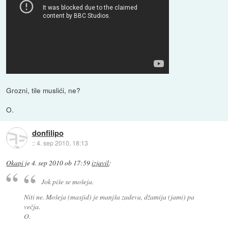
Grozni, tile muslići, ne?
O.
donfilipo
::
4. sep 2010, 18:13
Okapi
je
4. sep 2010 ob 17:59
izjavil
:
Jok piše se mošeja.
Niti ne. Mošeja (masjid) je manjša zadeva, džamija (jami) pa
večja.
O.