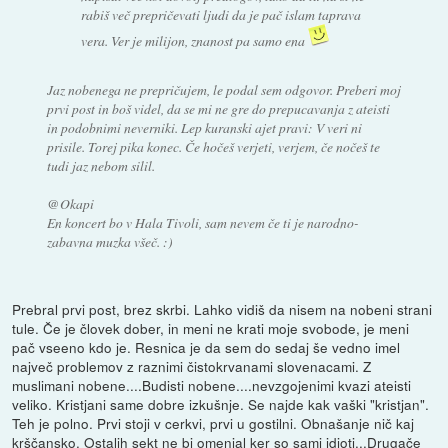
rabiš več prepričevati ljudi da je pač islam taprava
vera. Ver je milijon, znanost pa samo ena
Jaz nobenega ne prepričujem, le podal sem odgovor. Preberi moj
prvi post in boš videl, da se mi ne gre do prepucavanja z ateisti
in podobnimi neverniki. Lep kuranski ajet pravi: V veri ni
prisile. Torej pika konec. Če hočeš verjeti, verjem, če nočeš te
tudi jaz nebom silil.
@Okapi
En koncert bo v Hala Tivoli, sam nevem če ti je narodno-
zabavna muzka všeč. :)
Prebral prvi post, brez skrbi. Lahko vidiš da nisem na nobeni strani
tule. Če je človek dober, in meni ne krati moje svobode, je meni
pač vseeno kdo je. Resnica je da sem do sedaj še vedno imel
največ problemov z raznimi čistokrvanami slovenacami. Z
muslimani nobene....Budisti nobene....nevzgojenimi kvazi ateisti
veliko. Kristjani same dobre izkušnje. Se najde kak vaški "kristjan".
Teh je polno. Prvi stoji v cerkvi, prvi u gostilni. Obnašanje nič kaj
krščansko. Ostalih sekt ne bi omenjal ker so sami idioti...Drugače