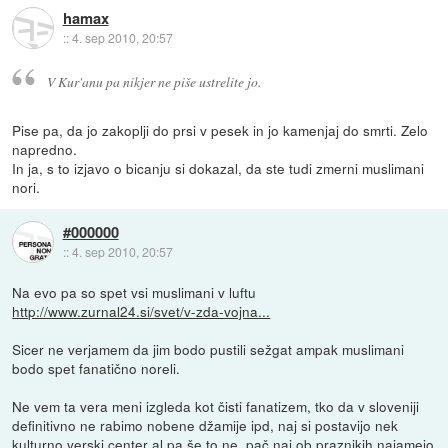
hamax
::
4. sep 2010, 20:57
V Kur'anu pa nikjer ne piše ustrelite jo.
Pise pa, da jo zakoplji do prsi v pesek in jo kamenjaj do smrti. Zelo
napredno.
In ja, s to izjavo o bicanju si dokazal, da ste tudi zmerni muslimani
nori.
#000000
::
4. sep 2010, 20:57
Na evo pa so spet vsi muslimani v luftu
http://www.zurnal24.si/svet/v-zda-vojna...
Sicer ne verjamem da jim bodo pustili sežgat ampak muslimani
bodo spet fanatično noreli.
Ne vem ta vera meni izgleda kot čisti fanatizem, tko da v sloveniji
definitivno ne rabimo nobene džamije ipd, naj si postavijo nek
kulturno verski center al pa še to ne, pač naj ob praznikih najamejo