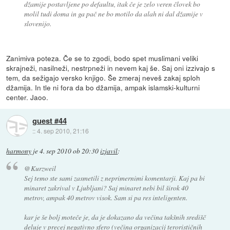
džamije postavljene po defaultu, itak če je zelo veren človek bo
molil tudi doma in ga pač ne bo motilo da alah ni dal džamije v
slovenijo.
Zanimiva poteza. Če se to zgodi, bodo spet muslimani veliki
skrajneži, nasilneži, nestrpneži in nevem kaj še. Saj oni izzivajo s
tem, da sežigajo versko knjigo. Še zmeraj neveš zakaj sploh
džamija. In tle ni fora da bo džamija, ampak islamski-kulturni
center. Jaoo.
guest #44
::
4. sep 2010, 21:16
harmony
je
4. sep 2010 ob 20:30
izjavil
:
@Kurzweil
Sej temo ste sami zasmetili z neprimernimi komentarji. Kaj pa bi
minaret zakrival v Ljubljani? Saj minaret nebi bil širok 40
metrov, ampak 40 metrov visok. Sam si pa res inteligenten.
kar je še bolj moteče je, da je dokazano da večina takšnih središč
deluje v precej negativno sfero (večina organizacij terorističnih