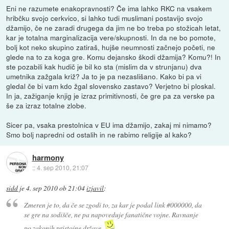
Eni ne razumete enakopravnosti? Če ima lahko RKC na vsakem
hribčku svojo cerkvico, si lahko tudi muslimani postavijo svojo
džamijo, če ne zaradi drugega da jim ne bo treba po stožicah letat,
kar je totalna marginalizacija vere/skupnosti. In da ne bo pomote,
bolj kot neko skupino zatiraš, hujše neumnosti začnejo početi, ne
glede na to za koga gre. Komu dejansko škodi džamija? Komu?! In
ste pozabili kak hudič je bil ko sta (mislim da v strunjanu) dva
umetnika zažgala križ? Ja to je pa nezaslišano. Kako bi pa vi
gledal če bi vam kdo žgal slovensko zastavo? Verjetno bi ploskal.
In ja, zažiganje knjig je izraz primitivnosti, če gre pa za verske pa
še za izraz totalne zlobe.
Sicer pa, vsaka prestolnica v EU ima džamijo, zakaj mi nimamo?
Smo bolj napredni od ostalih in ne rabimo religije al kako?
harmony
::
4. sep 2010, 21:07
sidd
je
4. sep 2010 ob 21:04
izjavil
:
Zmeren je to, da če se zgodi to, za kar je podal link #000000, da
se gre na sodišče, ne pa napoveduje fanatične vojne. Ravnanje
po zakonih pristojne države.