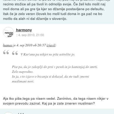
recimo stožice ali pa tivoli in odmolijo svoje. Če želi kdo molit naj
moli doma ali pa gre tja kjer so džamije postavljene po defaultu,
itak če je zelo veren človek bo molil tudi doma in ga pač ne bo
motilo da alah ni dal džamije v slovenijo.
harmony
::
4. sep 2010, 21:00
hamax
je
4. sep 2010 ob 20:57
izjavil
:
V Kur'anu pa nikjer ne piše ustrelite jo.
Pise pa, da jo zakoplji do prsi v pesek in jo kamenjaj do smrti.
Zelo napredno.
In ja, s to izjavo o bicanju si dokazal, da ste tudi zmerni
muslimani nori.
Aja tko piše,tega pa nisem vedel. Zanimivo, da tega nisem nikjer v
svojem prevodu zaznal. Kaj pa je zate zmeren musliman?