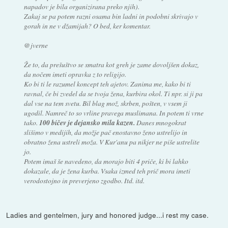
napadov je bila organizirana preko njih).
Zakaj se pa potem razni osama bin ladni in podobni skrivajo v
gorah in ne v džamijah? O bed, ker komentar.
@jverne
Že to, da prešuštvo se smatra kot greh je zame dovoljšen dokaz,
da nočem imeti opravka z to religijo.
Ko bi ti le razumel koncept teh ajetov. Zanima me, kako bi ti
ravnal, če bi zvedel da se tvoja žena, kurbira okol. Ti npr. si ji pa
dal vse na tem svetu. Bil blag mož, skrben, pošten, v vsem ji
ugodil. Namreč to so vrline pravega muslimana. In potem ti vrne
tako.
100 bičev je dejansko mila kazen.
Danes mnogokrat
slišimo v medijih, da možje pač enostavno ženo ustrelijo in
obratno žena ustreli moža. V Kur'anu pa nikjer ne piše ustrelite
jo.
Potem imaš še navedeno, da morajo biti 4 priče, ki bi lahko
dokazale, da je žena kurba. Vsaka izmed teh prič mora imeti
verodostojno in preverjeno zgodbo. Itd. itd.
Ladies and gentelmen, jury and honored judge...i rest my case.