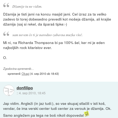
Džamije tu ne vidim.
Džamija je tisti jami na koncu masjid jami. Cel izraz za ta veliko
zadevo bi torej dobesedno prevedli kot mošeja džamija, ali krajše
džamija (saj si rekel, da šparaš tipke:-)
sam nevem če ti je narodno-zabavna muzka všeč.
Mi ni, na Richarda Thompsona bi pa 100% šel, ker mi je eden
najboljših rock kitaristov ever.
O.
Zgodovina sprememb…
spremenil:
Okapi
(
4. sep 2010 ob 18:43
)
donfilipo
::
4. sep 2010, 18:45
Jap vidim. Angleži (in jaz tudi:), so vse skupaj stlačili v isti koš,
vendar, če ima verski center tudi center za verouk je džamija. Ok.
Samo angležem pa tega ne boš nikoli dopovedal