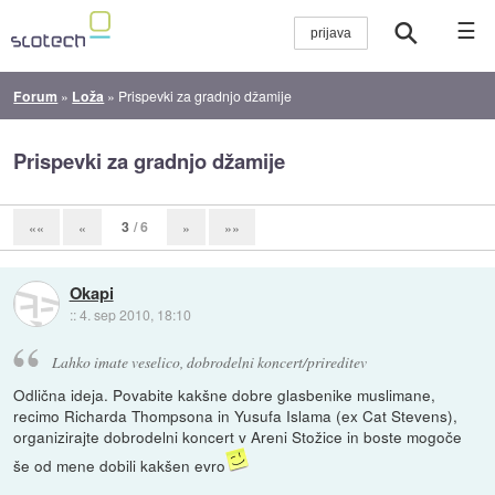
☰
Forum
»
Loža
»
Prispevki za gradnjo džamije
Prispevki za gradnjo džamije
3
/ 6
««
«
»
»»
Okapi
::
4. sep 2010, 18:10
Lahko imate veselico, dobrodelni koncert/prireditev
Odlična ideja. Povabite kakšne dobre glasbenike muslimane,
recimo Richarda Thompsona in Yusufa Islama (ex Cat Stevens),
organizirajte dobrodelni koncert v Areni Stožice in boste mogoče
še od mene dobili kakšen evro