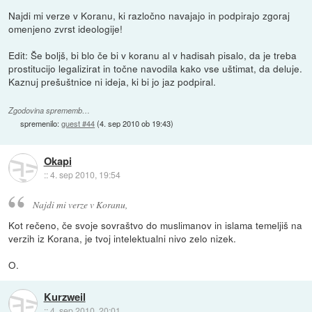
Najdi mi verze v Koranu, ki razločno navajajo in podpirajo zgoraj
omenjeno zvrst ideologije!
Edit: Še boljš, bi blo če bi v koranu al v hadisah pisalo, da je treba
prostitucijo legalizirat in točne navodila kako vse uštimat, da deluje.
Kaznuj prešuštnice ni ideja, ki bi jo jaz podpiral.
Zgodovina sprememb…
spremenilo:
guest #44
(
4. sep 2010 ob 19:43
)
Okapi
::
4. sep 2010, 19:54
Najdi mi verze v Koranu,
Kot rečeno, če svoje sovraštvo do muslimanov in islama temeljiš na
verzih iz Korana, je tvoj intelektualni nivo zelo nizek.
O.
Kurzweil
::
4. sep 2010, 20:01