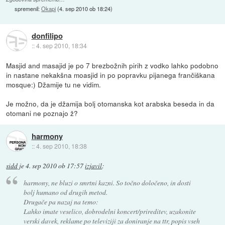
spremenil:
Okapi
(
4. sep 2010 ob 18:24
)
donfilipo
::
4. sep 2010, 18:34
Masjid and masajid je po 7 brezbožnih pirih z vodko lahko podobno
in nastane nekakšna moasjid in po popravku pijanega frančiškana
mosque:) Džamije tu ne vidim.
Je možno, da je džamija bolj otomanska kot arabska beseda in da
otomani ne poznajo ž?
harmony
::
4. sep 2010, 18:38
sidd
je
4. sep 2010 ob 17:57
izjavil
:
harmony, ne bluzi o smrtni kazni. So točno določeno, in dosti
bolj humano od drugih metod.
Drugače pa nazaj na temo:
Lahko imate veselico, dobrodelni koncert/prireditev, uzakonite
verski davek, reklame po televiziji za doniranje na ttr, popis vseh