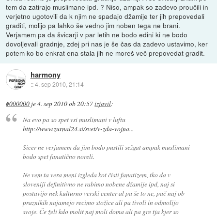
tem da zatirajo muslimane ipd. ? Niso, ampak so zadevo proučili in
verjetno ugotovili da k njim ne spadajo džamije ter jih prepovedali
graditi, molijo pa lahko še vedno jim noben tega ne brani.
Verjamem pa da švicarji v par letih ne bodo edini ki ne bodo
dovoljevali gradnje, zdej pri nas je še čas da zadevo ustavimo, ker
potem ko bo enkrat ena stala jih ne moreš več prepovedat gradit.
harmony
::
4. sep 2010, 21:14
#000000
je
4. sep 2010 ob 20:57
izjavil
:
Na evo pa so spet vsi muslimani v luftu
http://www.zurnal24.si/svet/v-zda-vojna...
Sicer ne verjamem da jim bodo pustili sežgat ampak muslimani
bodo spet fanatično noreli.
Ne vem ta vera meni izgleda kot čisti fanatizem, tko da v
sloveniji definitivno ne rabimo nobene džamije ipd, naj si
postavijo nek kulturno verski center al pa še to ne, pač naj ob
praznikih najamejo recimo stožice ali pa tivoli in odmolijo
svoje. Če želi kdo molit naj moli doma ali pa gre tja kjer so