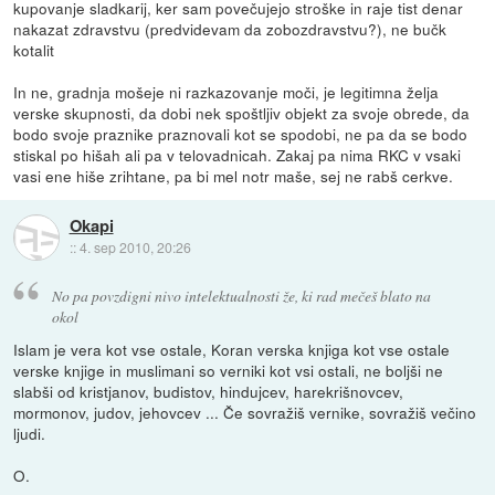
kupovanje sladkarij, ker sam povečujejo stroške in raje tist denar
nakazat zdravstvu (predvidevam da zobozdravstvu?), ne bučk
kotalit
In ne, gradnja mošeje ni razkazovanje moči, je legitimna želja
verske skupnosti, da dobi nek spoštljiv objekt za svoje obrede, da
bodo svoje praznike praznovali kot se spodobi, ne pa da se bodo
stiskal po hišah ali pa v telovadnicah. Zakaj pa nima RKC v vsaki
vasi ene hiše zrihtane, pa bi mel notr maše, sej ne rabš cerkve.
Okapi
::
4. sep 2010, 20:26
No pa povzdigni nivo intelektualnosti že, ki rad mečeš blato na
okol
Islam je vera kot vse ostale, Koran verska knjiga kot vse ostale
verske knjige in muslimani so verniki kot vsi ostali, ne boljši ne
slabši od kristjanov, budistov, hindujcev, harekrišnovcev,
mormonov, judov, jehovcev ... Če sovražiš vernike, sovražiš večino
ljudi.
O.