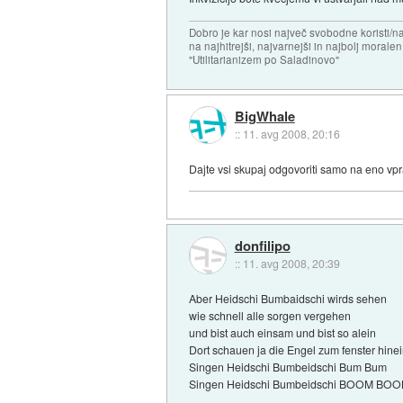
Dobro je kar nosi največ svobodne koristi/
na najhitrejši, najvarnejši in najbolj morale
"Utilitarianizem po Saladinovo"
BigWhale
::
11. avg 2008, 20:16
Dajte vsi skupaj odgovoriti samo na eno vpr
donfilipo
::
11. avg 2008, 20:39
Aber Heidschi Bumbaidschi wirds sehen
wie schnell alle sorgen vergehen
und bist auch einsam und bist so alein
Dort schauen ja die Engel zum fenster hine
Singen Heidschi Bumbeidschi Bum Bum
Singen Heidschi Bumbeidschi BOOM BOO