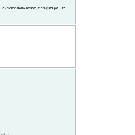
 itak vemo kako ravnat, z drugimi pa... že
ogibni).