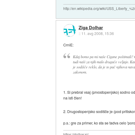
http://en.wikipedia.org/wiki/USS_Liberty
Ziga Dolhar
::
11. avg 2008, 15:36
CrniE:
Kdaj bomo pa mi naše Cigane poštimali? O
tudi naši za njih malo drugače veljajo. Kar
je sodišče reklo, da je to pač njihova na
zakonom.
1. Si prebral vsaj (prvostopenjsko) sodno
na isti člen!
2. Drugostopenjsko sodišče je (pod pritiskom
p.s.: gre za primer, ko sta se tadva celo 'poro
https://dolhar.si/