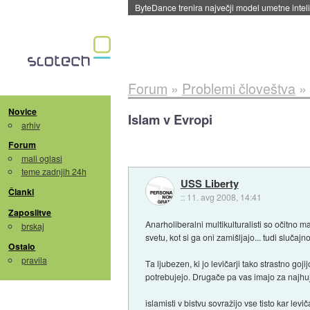
Spletne strani začele streči oglase za agente
Forum
»
Problemi človeštva
»
Novice
Islam v Evropi
arhiv
Forum
mali oglasi
teme zadnjih 24h
USS Liberty
Članki
::
11. avg 2008, 14:41
Zaposlitve
Anarholiberalni multikulturalisti so očitno ma
brskaj
svetu, kot si ga oni zamišljajo... tudi slučajno
Ostalo
pravila
Ta ljubezen, ki jo levičarji tako strastno goj
potrebujejo. Drugače pa vas imajo za najhujš
islamisti v bistvu sovražijo vse tisto kar levi