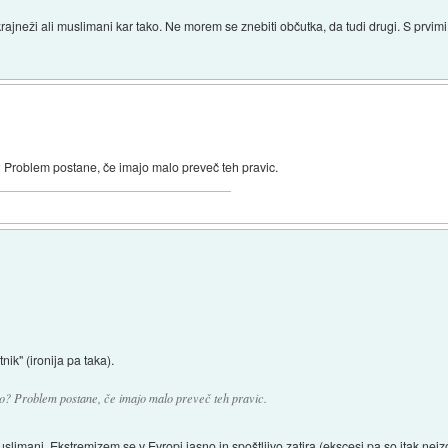
skrajneži ali muslimani kar tako. Ne morem se znebiti občutka, da tudi drugi. S prvimi
o? Problem postane, če imajo malo preveč teh pravic.
ik" (ironija pa taka).
cijo? Problem postane, če imajo malo preveč teh pravic.
uslimani. Ekstremizem se v Evropi jasno in spoštljivo zatira (ekscesi pa so itak neiz