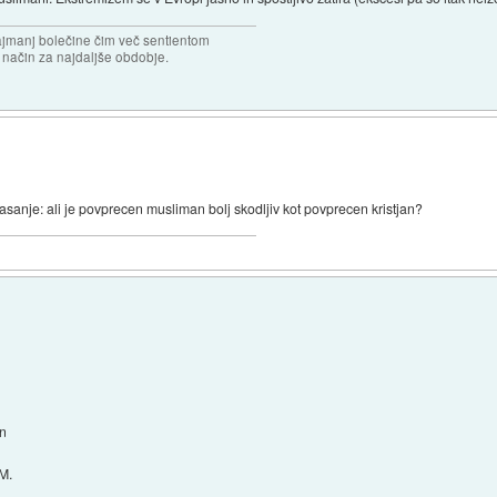
najmanj bolečine čim več sentientom
n način za najdaljše obdobje.
asanje: ali je povprecen musliman bolj skodljiv kot povprecen kristjan?
in
M.