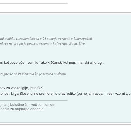
kako lahko razumen človek v 21 stoletju verjame v kateregakoli
to mi res ne gre pa je povsem vseeno v kaj veruje, Boga, Šivo,
ri kot povprečen vernik. Tako krščanski kot muslimanski ali drugi.
regne še ob krščanstvo ko je govora o islamu.
dov za vse religije, je to OK.
rpnost, ki ga Slovenci ne premoremo prav veliko (pa ne jamrat da ni res - vzorni Ljub
najmanj bolečine čim več sentientom
n način za najdaljše obdobje.