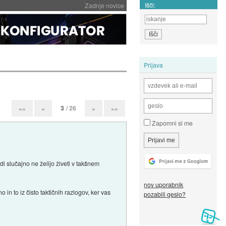
Išči:
Zadnje novice
Prijava
3
/ 26
««
«
»
»»
Zapomni si me
udi slučajno ne želijo živeti v takšnem
nov uporabnik
o in to iz čisto taktičnih razlogov, ker vas
pozabili geslo?