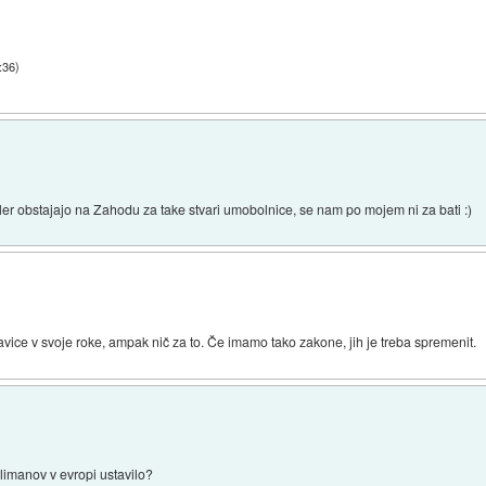
:36
)
ler obstajajo na Zahodu za take stvari umobolnice, se nam po mojem ni za bati :)
avice v svoje roke, ampak nič za to. Če imamo tako zakone, jih je treba spremenit.
slimanov v evropi ustavilo?