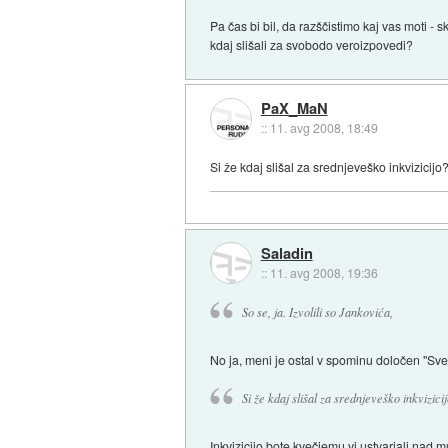
Pa čas bi bil, da razščistimo kaj vas moti - 
kdaj slišali za svobodo veroizpovedi?
PaX_MaN
::
11. avg 2008, 18:49
Si že kdaj slišal za srednjeveško inkvizicij
Saladin
::
11. avg 2008, 19:36
So se, ja. Izvolili so Jankovića,
No ja, meni je ostal v spominu določen "Svetn
Si že kdaj slišal za srednjeveško inkvizi
Inkvizicijo bote kvečjemu vi ustvarjali nad m