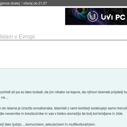
 umetne inteligence
::
včeraj ob 21:23
Islam v Evropi
zohisti ali pa so tako butasti, da jim nikako ne kapne, da njihovi islamski prijatelji t
 ne....
ijo do islama je izrazito enostranska. Islamisti z vami levičarji sodelujejo samo trenutn
e nevernike in brezbožnike in vas v bistvu sovražijo še bolj kot kristjane in žide.
čarji tako ljubijo.....komunizem, sekularizem in multikulturalizem.