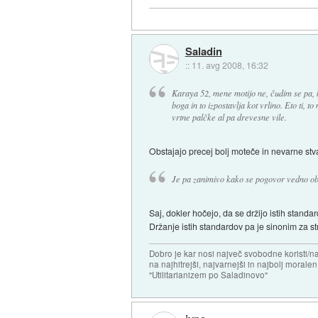
Saladin
::
11. avg 2008, 16:32
Karaya 52, mene motijo ne, čudim se pa, 
boga in to izpostavlja kot vrlino. Eto ti, 
vrtne palčke al pa drevesne vile.
Obstajajo precej bolj moteče in nevarne stva
Je pa zanimivo kako se pogovor vedno ob
Saj, dokler hočejo, da se držijo istih standar
Držanje istih standardov pa je sinonim za st
Dobro je kar nosi največ svobodne koristi/
na najhitrejši, najvarnejši in najbolj morale
"Utilitarianizem po Saladinovo"