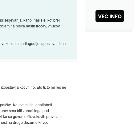
riseljevanja, kar bi nas slej kot prej
oblem na pleča nasih frocev, vnukov.
obvezo, da se prilagodijo, upostevali bi se
ostavlja kot vrlino. Eto ti, to mi res ne
e palčke. Ko me takšni analfabeti
čeprav smo bili zaradi tega pod
i ko se govori o človekovih pravicah,
rnost na druge dežurne krivce.