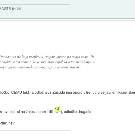
_%28AGTR-5%29
ni nas res ne bojo preplavili, ampak zakone pa imajo svoje. Pa
 najdite si tist primer, ko je stric napumpal 14 letno nečakinjo, in
vada in ga ne moremo kaznovat, čeprav je proti "našim"
 odločbo, ČEMU takšna odločitev? Začuda ima oporo v trenutno veljavnem kazenskem
 javnosti, si na žalost upam trditi
), odločilo drugače.
čila', ne?