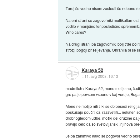
Torej še vedno nisem zasledil še nobene reš
Na eni strani so zagovorniki multikulturnosti.
vodilo v manjšino ter posledično sprememba 
Who cares?
Na drugi strani pa zagovorniki bolj trde poli
strozji pogoji priseljevanja. Ohranila bi se
Karaya 52
::
11. avg 2008, 16:13
madmitch> Karaya 52, mene motijo ne, čudim s
gre pa je povsem vseeno v kaj veruje, Boga, 
Mene ne motijo niti ti ki se ob besedi religi
poskušajo poučiti oz. razsvetliti... nekateri
drobnogledom udbe, moški del družine pa je 
pravijo celo da so svetovljanski, njihova p
Je pa zanimivo kako se pogovor vedno obre