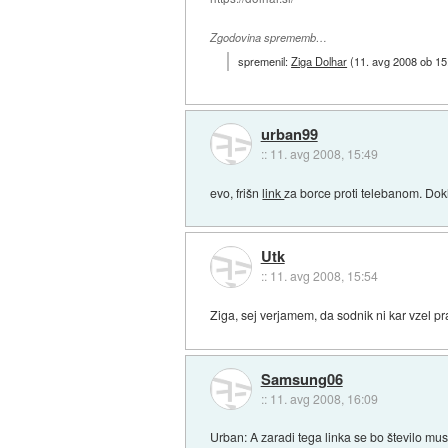
Zgodovina sprememb…
spremenil:
Ziga Dolhar
(
11. avg 2008 ob 15
urban99
::
11. avg 2008, 15:49
evo, frišn
link
za borce proti telebanom. Dok
Utk
::
11. avg 2008, 15:54
Ziga, sej verjamem, da sodnik ni kar vzel pr
Samsung06
::
11. avg 2008, 16:09
Urban: A zaradi tega linka se bo število mu