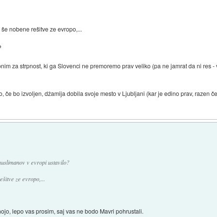
e nobene rešitve ze evropo,...
?
nim za strpnost, ki ga Slovenci ne premoremo prav veliko (pa ne jamrat da ni res - 
a bo, če bo izvoljen, džamija dobila svoje mesto v Ljubljani (kar je edino prav, razen 
muslimanov v evropi ustavilo?
šitve ze evropo,...
anojo, lepo vas prosim, saj vas ne bodo Mavri pohrustali.