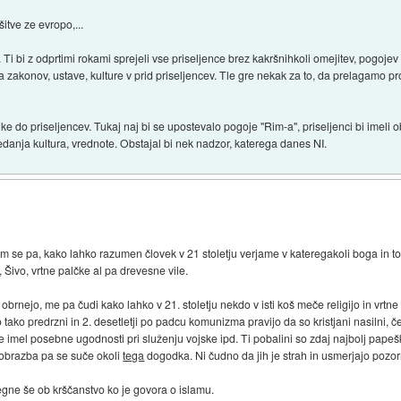
itve ze evropo,...
 Ti bi z odprtimi rokami sprejeli vse priseljence brez kakršnihkoli omejitev, pogojev p
zakonov, ustave, kulture v prid priseljencev. Tle gre nekak za to, da prelagamo pr
tike do priseljencev. Tukaj naj bi se upostevalo pogoje "Rim-a", priseljenci bi imeli 
 sedanja kultura, vrednote. Obstajal bi nek nadzor, katerega danes NI.
e pa, kako lahko razumen človek v 21 stoletju verjame v kateregakoli boga in to izp
Šivo, vrtne palčke al pa drevesne vile.
ja obrnejo, me pa čudi kako lahko v 21. stoletju nekdo v isti koš meče religijo in vrtn
 so tako predrzni in 2. desetletji po padcu komunizma pravijo da so kristjani nasilni, 
imel posebne ugodnosti pri služenju vojske ipd. Ti pobalini so zdaj najbolj papešk
reobrazba pa se suče okoli
tega
dogodka. Ni čudno da jih je strah in usmerjajo pozo
gne še ob krščanstvo ko je govora o islamu.