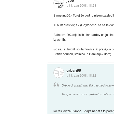
jype
::
11. avg 2008, 18:23
Samsung06> Torej še vedno nisem zasledil š
Ti bi kar rešitev, a? (Do)končno, če se le da
Saladin> Držanje istih standardov pa je sino
izjasnili).
So se, ja. Izvolili so Jankovića, ki pravi, d
British council, stolnico in Cankarjev dom).
urban99
::
11. avg 2008, 18:32
Urban: A zaradi tega linka se bo število 
Torej še vedno nisem zasledil še nobene re
lol rešitev za Evropo... dajte nehat s to par