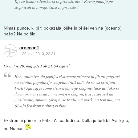
Kje so lokalne ženske, ki bi protestirale ? Ravno padajo po
stopnicah in nimajo časa za proteste ?
Nimaš punce, ki bi ti pokazala joške in bi šel ven na (očesno)
pašo? Ne bo šlo.
arnecan1
::
29. maj 2013, 22:21
Grumf
je
29. maj 2013 ob 21:54
izjavil
:
Heh, zanimivo, da jemljes ekstremne primere in jih propagiraš
na celotno populacijo, verjetno trdiš tudi, da so vsi kristjani
Frizli? Aja saj je samo stvar definicije skupine, tako ali tako se
da en primer reusat na neomejen skupini, ti si se spravil na
muslimane, amater, zakaj bi se trudil, vsi moški na tem planetu
zlivajo ženskam v obraz kislino.
Ekstremni primer je Fritzl. Ali pa tudi ne. Dolfa je tudi bil Avstrijec,
ne Nemec.