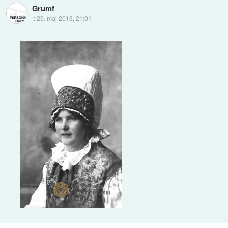
Grumf
::
29. maj 2013, 21:01