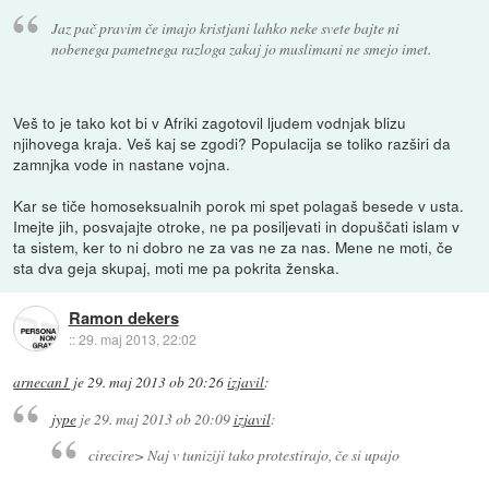
Jaz pač pravim če imajo kristjani lahko neke svete bajte ni
nobenega pametnega razloga zakaj jo muslimani ne smejo imet.
Veš to je tako kot bi v Afriki zagotovil ljudem vodnjak blizu
njihovega kraja. Veš kaj se zgodi? Populacija se toliko razširi da
zamnjka vode in nastane vojna.
Kar se tiče homoseksualnih porok mi spet polagaš besede v usta.
Imejte jih, posvajajte otroke, ne pa posiljevati in dopuščati islam v
ta sistem, ker to ni dobro ne za vas ne za nas. Mene ne moti, če
sta dva geja skupaj, moti me pa pokrita ženska.
Ramon dekers
::
29. maj 2013, 22:02
arnecan1
je
29. maj 2013 ob 20:26
izjavil
:
jype
je
29. maj 2013 ob 20:09
izjavil
:
cirecire> Naj v tuniziji tako protestirajo, če si upajo