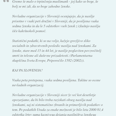
Gremo še malo o trpinčenju muslimank - joj kako so boge, še
bolj se mi zdi, da so boge zahodne ženske.
Nevladne organizacije v Sloveniji ocenjujejo, da je nasilje
prisotno v vsaki peti družini v Sloveniji, da je posiljena vsaka
sedma ženska in da le 5 odstotkov vseh žensk z izkušnjo nasilja
išče kakršnokoli pomoč.
Statistični podatki, ki so na voljo, kažejo grozljivo sliko
socialnih in zdravstvenih posledic nasilja nad ženskami. Za
ženske, stare med 15 in 44 let, je nasilje poglaviten povzročitelj
smrti in telesne ali duševne prizadetosti. (Parlamentarna
skupščina Sveta Evrope, Priporočilo 1582 (2002)).
KAJ PA SLOVENIJA?
Vsaka peta pretepena, vsaka sedma posiljena. Takšne so ocene
nevladnih organizacij.
Nevladne organizacije v Sloveniji sicer že več kot desetletje
opozarjamo, da bi bilo treba raziskati obseg nasilja nad
ženskami, saj ni sistematično zbranih in primerljivih podatkov o
tem. Po podatkih Urada za enake možnosti je bilo leta 2000 81,4
odstotka žrtev suma kaznivega dejanja nasilništva ženskega