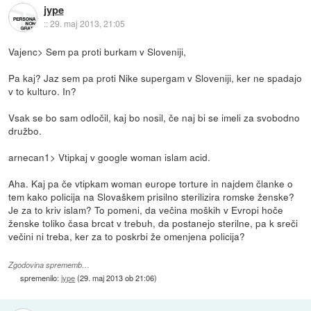
jype
::
29. maj 2013, 21:05
Vajenc> Sem pa proti burkam v Sloveniji,
Pa kaj? Jaz sem pa proti Nike supergam v Sloveniji, ker ne spadajo
v to kulturo. In?
Vsak se bo sam odločil, kaj bo nosil, če naj bi se imeli za svobodno
družbo.
arnecan1> Vtipkaj v google woman islam acid.
Aha. Kaj pa če vtipkam woman europe torture in najdem članke o
tem kako policija na Slovaškem prisilno sterilizira romske ženske?
Je za to kriv islam? To pomeni, da večina moških v Evropi hoče
ženske toliko časa brcat v trebuh, da postanejo sterilne, pa k sreči
večini ni treba, ker za to poskrbi že omenjena policija?
Zgodovina sprememb…
spremenilo:
jype
(
29. maj 2013 ob 21:06
)