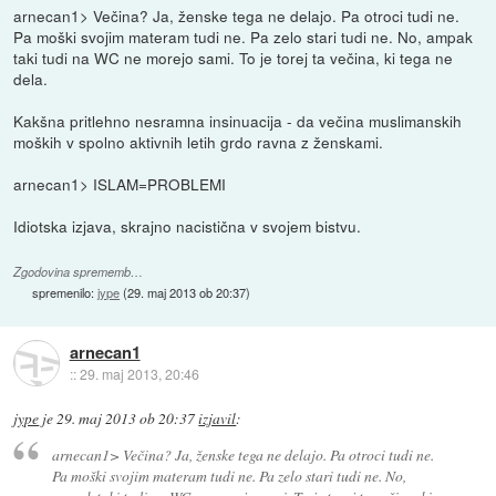
arnecan1> Večina? Ja, ženske tega ne delajo. Pa otroci tudi ne.
Pa moški svojim materam tudi ne. Pa zelo stari tudi ne. No, ampak
taki tudi na WC ne morejo sami. To je torej ta večina, ki tega ne
dela.
Kakšna pritlehno nesramna insinuacija - da večina muslimanskih
moških v spolno aktivnih letih grdo ravna z ženskami.
arnecan1> ISLAM=PROBLEMI
Idiotska izjava, skrajno nacistična v svojem bistvu.
Zgodovina sprememb…
spremenilo:
jype
(
29. maj 2013 ob 20:37
)
arnecan1
::
29. maj 2013, 20:46
jype
je
29. maj 2013 ob 20:37
izjavil
:
arnecan1> Večina? Ja, ženske tega ne delajo. Pa otroci tudi ne.
Pa moški svojim materam tudi ne. Pa zelo stari tudi ne. No,