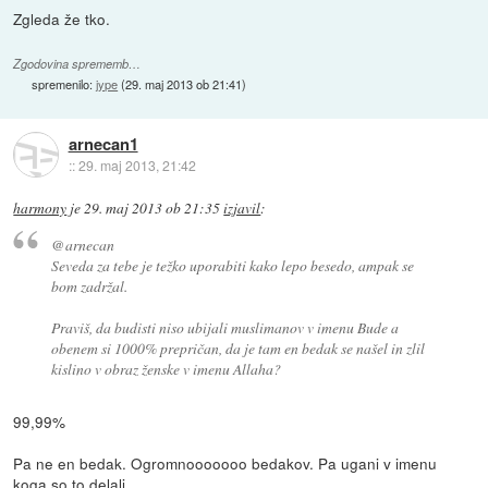
Zgleda že tko.
Zgodovina sprememb…
spremenilo:
jype
(
29. maj 2013 ob 21:41
)
arnecan1
::
29. maj 2013, 21:42
harmony
je
29. maj 2013 ob 21:35
izjavil
:
@arnecan
Seveda za tebe je težko uporabiti kako lepo besedo, ampak se
bom zadržal.
Praviš, da budisti niso ubijali muslimanov v imenu Bude a
obenem si 1000% prepričan, da je tam en bedak se našel in zlil
kislino v obraz ženske v imenu Allaha?
99,99%
Pa ne en bedak. Ogromnooooooo bedakov. Pa ugani v imenu
koga so to delali.