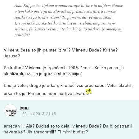
Aha. Kaj pa če vtipkam woman europe torture in najdem članke
o tem kako policija na Slovaškem prisilno sterilizira romske
ženske? Je za to kriv islam? To pomeni, da večina moških v
Evropi hoče ženske toliko časa brcat v trebuh, da postanejo
sterilne, pa k sreči večini ni treba, ker za to poskrbi že omenjena
policija?
V imenu česa so jih pa sterilizirali? V imenu Bude? Krišne?
Jezusa?
Pa koliko? V islamu je trpinčenih 100% žensk. Koliko pa so jih
sterilizirali, oz. jim je grozila sterilizacija?
Eno je veter, drugo je orkan, ki unuči vse pred sabo. Veter ukrotiš,
orkan težje. Primerjaš neprimerljive stvari.
jype
::
29. maj 2013, 21:15
arnecan1> Aja? Budisti so to delali v imenu Bude? Da bi odstranili
nevernike? Jih spreobrnili? Ti mirni budisti?