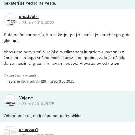
nekateri še vedno ne veste.
enadvatri
::
29. maj 2013, 20:22
Rute pa še kar nosijo, ker si želijo, pa jih marsi kje zaradi tega grdo
gledajo.
Absolutno sem proti skrajnim muslimanom in grdemu ravnanju z
ženskami, a tega večina muslimanov _ne_ počne, zato je očitek,
da so muslimai grozni in nevarni odveč. Pravzaprav odvraten.
Zgodovina sprememb…
spremenilo:
enadvatri
(
29. maj 2013 ob 20:23
)
Vajenc
::
29. maj 2013, 20:25
Odvratno je to, da insinuirate naše očitke.
arnecan1