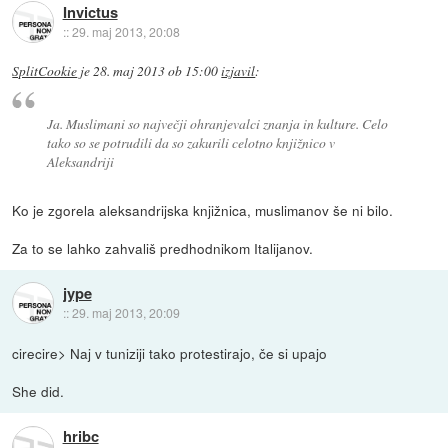
Invictus
::
29. maj 2013, 20:08
SplitCookie
je
28. maj 2013 ob 15:00
izjavil
:
Ja. Muslimani so največji ohranjevalci znanja in kulture. Celo
tako so se potrudili da so zakurili celotno knjižnico v
Aleksandriji
Ko je zgorela aleksandrijska knjižnica, muslimanov še ni bilo.
Za to se lahko zahvališ predhodnikom Italijanov.
jype
::
29. maj 2013, 20:09
cirecire> Naj v tuniziji tako protestirajo, če si upajo
She did.
hribc