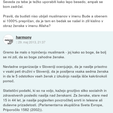
Seveda za tebe je težko uporabiti kako lepo besedo, ampak se
bom zadržal.
Praviš, da budisti niso ubijali muslimanov v imenu Bude a obenem
si 1000% prepričan, da je tam en bedak se našel in zlil kislino v
obraz ženske v imenu Allaha?
harmony
::
29. maj 2013, 21:37
Gremo še malo o trpinčenju muslimank - joj kako so boge, še bolj
se mi zdi, da so boge zahodne ženske.
Nevladne organizacije v Sloveniji ocenjujejo, da je nasilje prisotno
v vsaki peti družini v Sloveniji, da je posiljena vsaka sedma ženska
in da le 5 odstotkov vseh žensk z izkušnjo nasilja išče kakršnokoli
pomoč.
Statistični podatki, ki so na voljo, kažejo grozljivo sliko socialnih in
zdravstvenih posledic nasilja nad ženskami. Za ženske, stare med
15 in 44 let, je nasilje poglaviten povzročitelj smrti in telesne ali
duševne prizadetosti. (Parlamentarna skupščina Sveta Evrope,
Priporočilo 1582 (2002)).