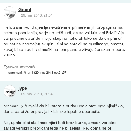
Grumf
::
29. maj 2013, 21:54
Heh, zanimivo, da jemljes ekstremne primere in jih propagiraš na
celotno populacijo, verjetno trdiš tudi, da so vsi kristjani Frizli? Aja
saj je samo stvar definicije skupine, tako ali tako se da en primer
reusat na neomejen skupini, ti si se spravil na muslimane, amater,
zakaj bi se trudil, vsi moški na tem planetu zlivajo ženskam v obraz
kislino.
Zgodovina sprememb…
spremenil:
Grumf
(
29. maj 2013 ob 21:57
)
jype
::
29. maj 2013, 21:54
arnecan1> A misliš da bi katera z burko upala stati med njimi? Ja,
doma pa bi že pripravljali kislinsko lepotno operacijo.
Ne, upala bi si stati med njimi tudi brez burke, ampak verjetno
zaradi verskih prepričanj tega ne bi želela. Ne, doma ne bi