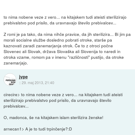
to nima nobene veze z vero... na kitajskem tudi ateisti sterilizirajo
prebivalstvo pod prisilo, da uravnavajo število prebivalcev...
Z romi je pa tako, da nima nihče pravice, da jih sterilizira... Bi jim pa
morali socialne službe dosledno pobrati otroke, starše pa
kaznovati zaradi zanemarjanja otrok. Če to z otroci počne
Slovenec ali Slovak, država Slovaška ali Slovenija to naredi in
otroka vzame, romom pa v imenu "različnosti" pustijo, da otroke
zanemarjajo.
jype
::
29. maj 2013, 21:40
cirecire> to nima nobene veze z vero... na kitajskem tudi ateisti
sterilizirajo prebivalstvo pod prisilo, da uravnavajo število
prebivalcev...
O, madonca, še na kitajskem islam sterilizira ženske!
arnecan1> A je to tudi trpinčenje?:D