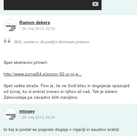
Ramon dekers
::
29. maj 2013, 22:24
Heh, zanimivo, da jemljes ekstremne primere
Spet ekstremni primeri:
http://www.zurnal24.si/pozor-32-ur-ni-e...
Spet vaške straže. Fino je, če ne živiš blizu in dogajanje opazuješ
od zunaj, ko si enkrat zraven si njihov ali naš. Tak je sistem.
Zakonodaja pa navadno ščiti manjšino.
mtosev
::
29. maj 2013, 22:24
to kaj si postal se pogosto dogaja v nigeriji in saudovi arabiji