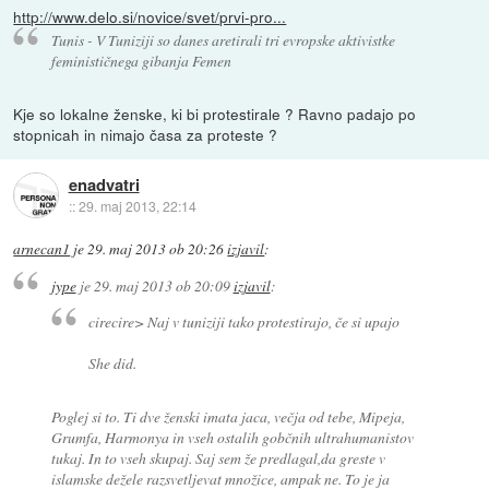
http://www.delo.si/novice/svet/prvi-pro...
Tunis - V Tuniziji so danes aretirali tri evropske aktivistke
feminističnega gibanja Femen
Kje so lokalne ženske, ki bi protestirale ? Ravno padajo po
stopnicah in nimajo časa za proteste ?
enadvatri
::
29. maj 2013, 22:14
arnecan1
je
29. maj 2013 ob 20:26
izjavil
:
jype
je
29. maj 2013 ob 20:09
izjavil
:
cirecire> Naj v tuniziji tako protestirajo, če si upajo
She did.
Poglej si to. Ti dve ženski imata jaca, večja od tebe, Mipeja,
Grumfa, Harmonya in vseh ostalih gobčnih ultrahumanistov
tukaj. In to vseh skupaj. Saj sem že predlagal,da greste v
islamske dežele razsvetljevat množice, ampak ne. To je ja