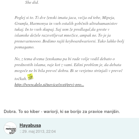
She did.
Poglej si to. Ti dve ženski imata jaca, večja od tebe, Mipeja,
Grumfa, Harmonya in vseh ostalih gobčnih ultrahumanistov
tukaj. In to vseh skupaj. Saj sem že predlagal,da greste v
islamske dežele razsvetljevat množice, ampak ne. To je ja
prenevarnoooo. Bodimo rajši keyboardwariorsi. Tako lahko bolj
pomagamo.
No, z tema dvema ženskama pa bi rade volje vodil debato o
prednostih islama, raje kot z vami. Edini problem je, da debata
mogoče ne bi bila preveč dobra. Bi se verjetno strinjali v preveč
točkah.
http://www.delo.si/novice/svet/prvi-pro...
Dobra. To so kiber - wariorji, ki se borijo za pravice manjšin.
Hayabusa
::
29. maj 2013, 22:04