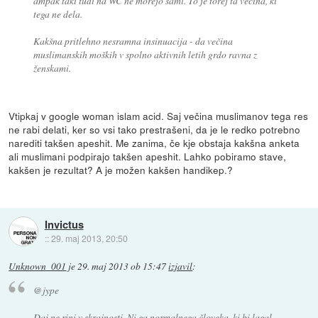
ampak taki tudi na WC ne morejo sami. To je torej ta večina, ki
tega ne dela.
Kakšna pritlehno nesramna insinuacija - da večina
muslimanskih moških v spolno aktivnih letih grdo ravna z
ženskami.
Vtipkaj v google woman islam acid. Saj večina muslimanov tega res
ne rabi delati, ker so vsi tako prestrašeni, da je le redko potrebno
narediti takšen apeshit. Me zanima, če kje obstaja kakšna anketa
ali muslimani podpirajo takšen apeshit. Lahko pobiramo stave,
kakšen je rezultat? A je možen kakšen handikep.?
Invictus
::
29. maj 2013, 20:50
Unknown_001
je
29. maj 2013 ob 15:47
izjavil
:
@jype
Daj ne rini v skrajnosti. Ni ga normalnega človeka, ki bi lagal