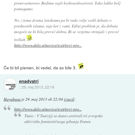
prenevarnoooo. Bodimo rajši keyboardwariorsi. Tako lahko bolj
pomagamo.
No, z tema dvema ženskama pa bi rade volje vodil debato o
prednostih islama, raje kot z vami. Edini problem je, da debata
mogoče ne bi bila preveč dobra. Bi se verjetno strinjali v preveč
točkah.
http://www.delo.si/novice/svet/prvi-pro...
Če bi bil pismen, bi vedel, da so bile 3.
enadvatri
::
29. maj 2013, 22:19
Hayabusa
je
29. maj 2013 ob 22:04
izjavil
:
http://www.delo.si/novice/svet/prvi-pro...
Tunis - V Tuniziji so danes aretirali tri evropske
aktivistke feminističnega gibanja Femen