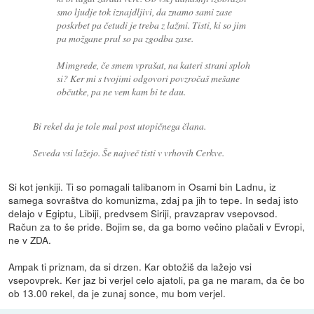
smo ljudje tok iznajdljivi, da znamo sami zase
poskrbet pa četudi je treba z lažmi. Tisti, ki so jim
pa možgane pral so pa zgodba zase.
Mimgrede, če smem vprašat, na kateri strani sploh
si? Ker mi s tvojimi odgovori povzročaš mešane
občutke, pa ne vem kam bi te dau.
Bi rekel da je tole mal post utopičnega člana.
Seveda vsi lažejo. Še največ tisti v vrhovih Cerkve.
Si kot jenkiji. Ti so pomagali talibanom in Osami bin Ladnu, iz
samega sovraštva do komunizma, zdaj pa jih to tepe. In sedaj isto
delajo v Egiptu, Libiji, predvsem Siriji, pravzaprav vsepovsod.
Račun za to še pride. Bojim se, da ga bomo večino plačali v Evropi,
ne v ZDA.
Ampak ti priznam, da si drzen. Kar obtožiš da lažejo vsi
vsepovprek. Ker jaz bi verjel celo ajatoli, pa ga ne maram, da če bo
ob 13.00 rekel, da je zunaj sonce, mu bom verjel.