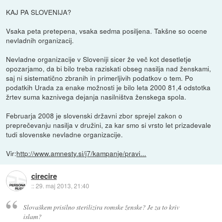
KAJ PA SLOVENIJA?
Vsaka peta pretepena, vsaka sedma posiljena. Takšne so ocene
nevladnih organizacij.
Nevladne organizacije v Sloveniji sicer že več kot desetletje
opozarjamo, da bi bilo treba raziskati obseg nasilja nad ženskami,
saj ni sistematično zbranih in primerljivih podatkov o tem. Po
podatkih Urada za enake možnosti je bilo leta 2000 81,4 odstotka
žrtev suma kaznivega dejanja nasilništva ženskega spola.
Februarja 2008 je slovenski državni zbor sprejel zakon o
preprečevanju nasilja v družini, za kar smo si vrsto let prizadevale
tudi slovenske nevladne organizacije.
Vir:
http://www.amnesty.si/j7/kampanje/pravi...
cirecire
::
29. maj 2013, 21:40
Slovaškem prisilno sterilizira romske ženske? Je za to kriv
islam?