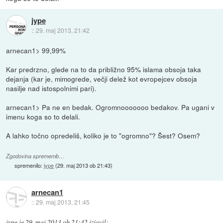
jype
::
29. maj 2013, 21:42
arnecan1> 99,99%
Kar predrzno, glede na to da približno 95% islama obsoja taka
dejanja (kar je, mimogrede, večji delež kot evropejcev obsoja
nasilje nad istospolnimi pari).
arnecan1> Pa ne en bedak. Ogromnooooooo bedakov. Pa ugani v
imenu koga so to delali.
A lahko točno opredeliš, koliko je to "ogromno"? Šest? Osem?
Zgodovina sprememb…
spremenilo:
jype
(
29. maj 2013 ob 21:43
)
arnecan1
::
29. maj 2013, 21:45
jype
je
29. maj 2013 ob 21:42
izjavil
: