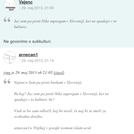
Vajenc
::
29. maj 2013, 21:09
Jaz sem pa proti Nike supergam v Sloveniji, ker ne spadajo v to
kulturo.
Ne govorimo o subkulturi.
arnecan1
::
29. maj 2013, 21:14
jype
je
29. maj 2013 ob 21:05
izjavil
:
Vajenc> Sem pa proti burkam v Sloveniji,
Pa kaj? Jaz sem pa proti Nike supergam v Sloveniji, ker ne
spadajo v to kulturo. In?
Vsak se bo sam odločil, kaj bo nosil, če naj bi se imeli za
svobodno družbo.
arnecan1> Vtipkaj v google woman islam acid.