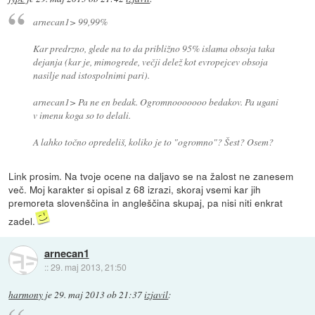
arnecan1> 99,99%
Kar predrzno, glede na to da približno 95% islama obsoja taka
dejanja (kar je, mimogrede, večji delež kot evropejcev obsoja
nasilje nad istospolnimi pari).
arnecan1> Pa ne en bedak. Ogromnooooooo bedakov. Pa ugani
v imenu koga so to delali.
A lahko točno opredeliš, koliko je to "ogromno"? Šest? Osem?
Link prosim. Na tvoje ocene na daljavo se na žalost ne zanesem
več. Moj karakter si opisal z 68 izrazi, skoraj vsemi kar jih
premoreta slovenščina in angleščina skupaj, pa nisi niti enkrat
zadel.
arnecan1
::
29. maj 2013, 21:50
harmony
je
29. maj 2013 ob 21:37
izjavil
: