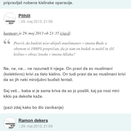
pripravljali nobene kislinske operacije.
Pithlit
::
29. maj 2013, 21:56
harmony
je
29. maj 2013 ob 21:35
izjavil
:
Praviš, da budisti niso ubijali muslimanov v imenu Bude a
obenem si 1000% prepričan, da je tam en bedak se našel in zlil
kislino v obraz ženske v imenu Allaha?
Ne, ne, ne... ne razumeš ti njega. On pravi da so muslimani
(kolektivno) krivi za tisto kislino. On tudi pravi da so muslimani krivi
da so jih neki miroljubni budisti fentali.
Saj veš... baba si je sama kriva da so jo posilili, kaj pa nosi mini
kiklo pa dekolte kaže.
(pazi zdaj kako bo šlo zanikanje)
Ramon dekers
::
29. maj 2013, 21:59