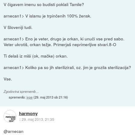
V čigavem imenu so budisti poklali Tamile?
arnecan1> V islamu je trpinčenih 100% žensk.
V Sloveniji tudi.
arnecan1> Eno je veter, drugo je orkan, ki unuči vse pred sabo.
Veter ukrotiš, orkan težje. Primerjaš neprimerljive stvari.8-O
Ti delaš iz miši (ok, mačke) orkan.
arnecan1> Koliko pa so jih sterilizirali, oz. jim je grozila sterilizacija?
Vse.
Zgodovina sprememb…
spremenilo:
jype
(
29. maj 2013 ob 21:16
)
harmony
::
29. maj 2013, 21:35
@arnecan