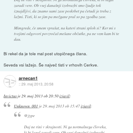
zaradi vere. Ob vsej današnji izobrazbi smo ljudje tok
iznajdljivi, da znamo sami zase poskrbet pa četudi je treba z
lažmi. Tisti, ki so jim pa možgane pral so pa zgodba zase.
Mimgrede, če smem vprašat, na kateri strani sploh si? Ker mi s
tvojimi odgovori povzročaš mešane občutke, pa ne vem kam bi te
dau.
Bi rekel da je tole mal post utopičnega člana.
Seveda vsi lažejo. Še največ tisti v vrhovih Cerkve.
arnecan1
::
29. maj 2013, 20:58
Invictus
je
29. maj 2013 ob 20:50
izjavil
:
Unknown_001
je
29. maj 2013 ob 15:47
izjavil
:
@jype
Daj ne rini v skrajnosti. Ni ga normalnega človeka,
ki bi lagal zaradi vere. Ob vsej današnji izobrazbi