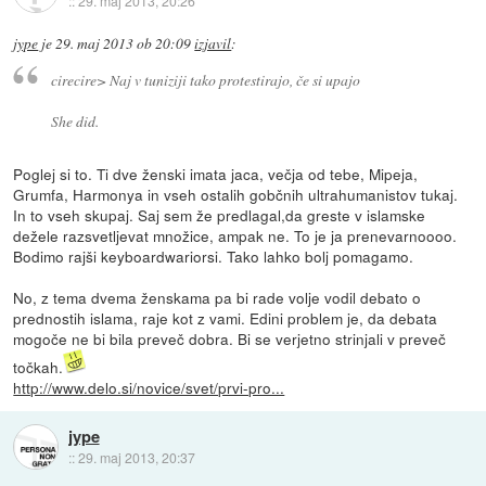
::
29. maj 2013, 20:26
jype
je
29. maj 2013 ob 20:09
izjavil
:
cirecire> Naj v tuniziji tako protestirajo, če si upajo
She did.
Poglej si to. Ti dve ženski imata jaca, večja od tebe, Mipeja,
Grumfa, Harmonya in vseh ostalih gobčnih ultrahumanistov tukaj.
In to vseh skupaj. Saj sem že predlagal,da greste v islamske
dežele razsvetljevat množice, ampak ne. To je ja prenevarnoooo.
Bodimo rajši keyboardwariorsi. Tako lahko bolj pomagamo.
No, z tema dvema ženskama pa bi rade volje vodil debato o
prednostih islama, raje kot z vami. Edini problem je, da debata
mogoče ne bi bila preveč dobra. Bi se verjetno strinjali v preveč
točkah.
http://www.delo.si/novice/svet/prvi-pro...
jype
::
29. maj 2013, 20:37