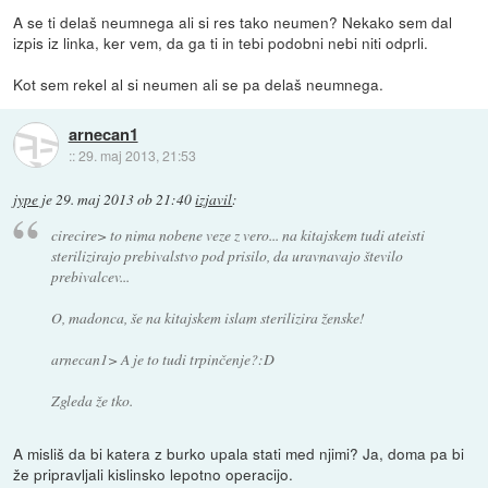
A se ti delaš neumnega ali si res tako neumen? Nekako sem dal
izpis iz linka, ker vem, da ga ti in tebi podobni nebi niti odprli.
Kot sem rekel al si neumen ali se pa delaš neumnega.
arnecan1
::
29. maj 2013, 21:53
jype
je
29. maj 2013 ob 21:40
izjavil
:
cirecire> to nima nobene veze z vero... na kitajskem tudi ateisti
sterilizirajo prebivalstvo pod prisilo, da uravnavajo število
prebivalcev...
O, madonca, še na kitajskem islam sterilizira ženske!
arnecan1> A je to tudi trpinčenje?:D
Zgleda že tko.
A misliš da bi katera z burko upala stati med njimi? Ja, doma pa bi
že pripravljali kislinsko lepotno operacijo.