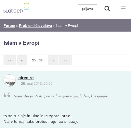
☰
Forum
»
Problemi človeštva
»
Islam v Evropi
Islam v Evropi
25
/ 26
««
«
»
»»
cirecire
::
29. maj 2013, 20:05
Nenasilni protesti zoper islamizem so najboljše, kar imamo:
to so rusinje in uktajinke zgoraj brez...
Naj v tuniziji tako protestirajo, če si upajo