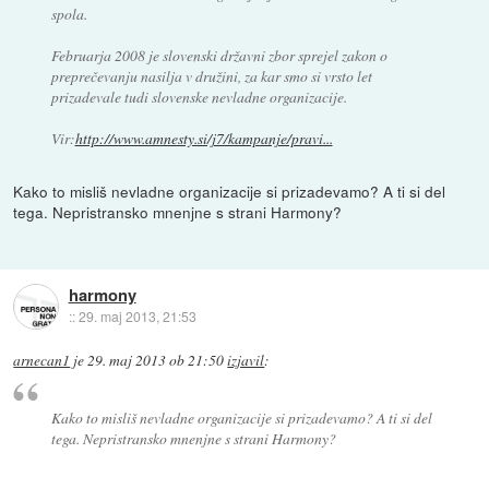
spola.
Februarja 2008 je slovenski državni zbor sprejel zakon o
preprečevanju nasilja v družini, za kar smo si vrsto let
prizadevale tudi slovenske nevladne organizacije.
Vir:
http://www.amnesty.si/j7/kampanje/pravi...
Kako to misliš nevladne organizacije si prizadevamo? A ti si del
tega. Nepristransko mnenjne s strani Harmony?
harmony
::
29. maj 2013, 21:53
arnecan1
je
29. maj 2013 ob 21:50
izjavil
:
Kako to misliš nevladne organizacije si prizadevamo? A ti si del
tega. Nepristransko mnenjne s strani Harmony?