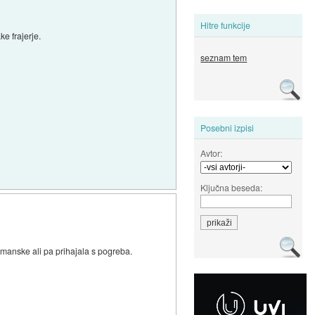
Hitre funkcije
e frajerje.
seznam tem
Posebni izpisi
Avtor:
Ključna beseda:
limanske ali pa prihajala s pogreba.