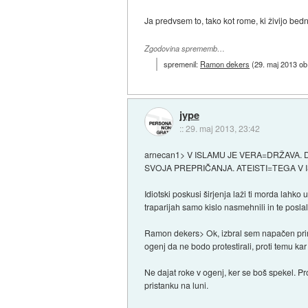
Ja predvsem to, tako kot rome, ki živijo bedn
Zgodovina sprememb…
spremenil:
Ramon dekers
(
29. maj 2013 ob
jype
::
29. maj 2013, 23:42
arnecan1> V ISLAMU JE VERA=DRŽAVA.
SVOJA PREPRIČANJA. ATEISTI=TEGA V IS
Idiotski poskusi širjenja laži ti morda lahk
traparijah samo kislo nasmehnili in te posl
Ramon dekers> Ok, izbral sem napačen primer
ogenj da ne bodo protestirali, proti temu k
Ne dajat roke v ogenj, ker se boš spekel. Prot
pristanku na luni.