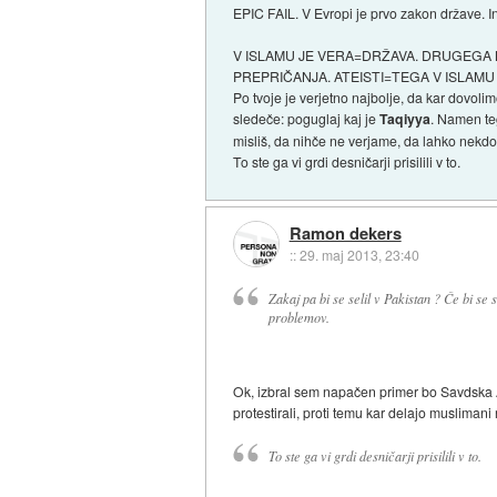
EPIC FAIL. V Evropi je prvo zakon države. In
V ISLAMU JE VERA=DRŽAVA. DRUGEGA 
PREPRIČANJA. ATEISTI=TEGA V ISLAMU N
Po tvoje je verjetno najbolje, da kar dovolim
sledeče: poguglaj kaj je
Taqiyya
. Namen teg
misliš, da nihče ne verjame, da lahko nekdo 
To ste ga vi grdi desničarji prisilili v to.
Ramon dekers
::
29. maj 2013, 23:40
Zakaj pa bi se selil v Pakistan ? Če bi se s
problemov.
Ok, izbral sem napačen primer bo Savdska Ar
protestirali, proti temu kar delajo musliman
To ste ga vi grdi desničarji prisilili v to.