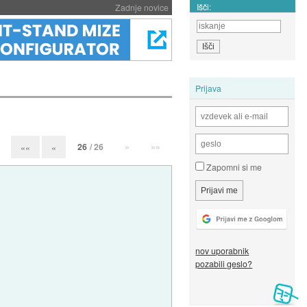
Išči:
Zadnje novice
Prijava
26
/ 26
»
»»
««
«
Zapomni si me
nov uporabnik
pozabili geslo?