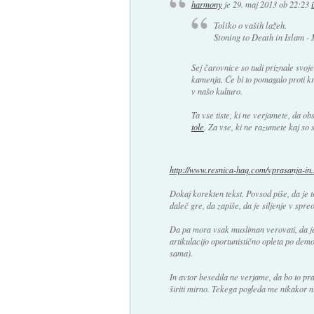
harmony
je
29. maj 2013 ob 22:23
Toliko o vaših lažeh.
Stoning to Death in Islam -
Sej čarovnice so tudi priznale svoj
kamenja. Če bi to pomagalo proti k
v našo kulturo.
Ta vse tiste, ki ne verjamete, da ob
tole
. Za vse, ki ne razumete kaj so 
http://www.resnica-haq.com/vprasanja-in..
Dokaj korekten tekst. Povsod piše, da je t
daleč gre, da zapiše, da je siljenje v spr
Da pa mora vsak musliman verovati, da je š
artikulacijo oportunistično opleta po demok
sama).
In avtor besedila ne verjame, da bo to pra
širiti mirno. Tekega pogleda me nikakor ni