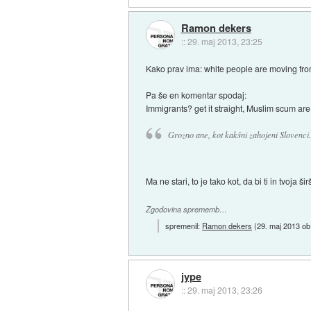
Ramon dekers
::
29. maj 2013, 23:25
Kako prav ima: white people are moving fr
Pa še en komentar spodaj:
Immigrants? get it straight, Muslim scum ar
Grozno ane, kot kakšni zahojeni Slovenci.
Ma ne stari, to je tako kot, da bi ti in tvoj
Zgodovina sprememb…
spremenil:
Ramon dekers
(
29. maj 2013 ob
jype
::
29. maj 2013, 23:26