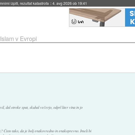
eto za večkratno uporabo
::
4. avg 2026 ob 19:41
Islam v Evropi
, dal otroke spat, skuhal večerjo, odprl liter vina in jo
? Čisto tako, da je bolj enakovredno in enakoprevno. Imeli bi