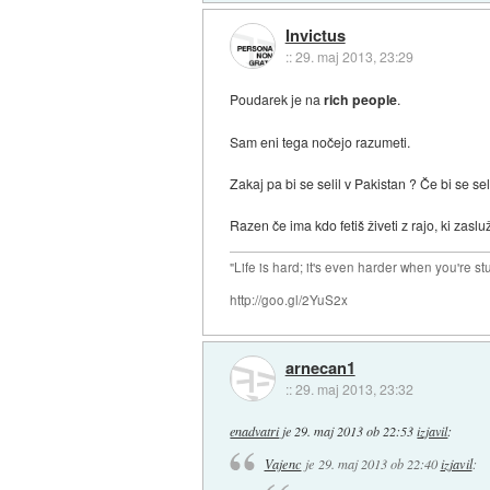
Invictus
::
29. maj 2013, 23:29
Poudarek je na
rich people
.
Sam eni tega nočejo razumeti.
Zakaj pa bi se selil v Pakistan ? Če bi se sel
Razen če ima kdo fetiš živeti z rajo, ki zaslu
"Life is hard; it's even harder when you're st
http://goo.gl/2YuS2x
arnecan1
::
29. maj 2013, 23:32
enadvatri
je
29. maj 2013 ob 22:53
izjavil
:
Vajenc
je
29. maj 2013 ob 22:40
izjavil
: