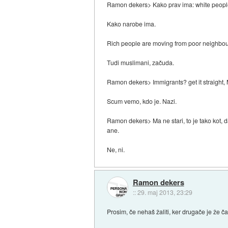
Ramon dekers> Kako prav ima: white people
Kako narobe ima.
Rich people are moving from poor neighbo
Tudi muslimani, začuda.
Ramon dekers> Immigrants? get it straight,
Scum vemo, kdo je. Nazi.
Ramon dekers> Ma ne stari, to je tako kot, d
ane.
Ne, ni.
Ramon dekers
::
29. maj 2013, 23:29
Prosim, če nehaš žaliti, ker drugače je že ča