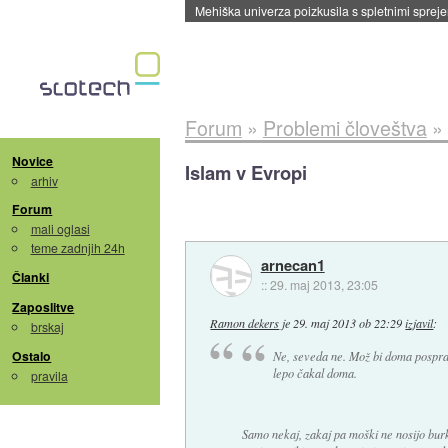
Evropska vesoljska agencija razvija svojo rak
Forum
»
Problemi človeštva
»
Novice
Islam v Evropi
arhiv
Forum
mali oglasi
teme zadnjih 24h
arnecan1
Članki
::
29. maj 2013, 23:05
Zaposlitve
Ramon dekers
je
29. maj 2013 ob 22:29
izjavil
:
brskaj
Ostalo
Ne, seveda ne. Mož bi doma pospravil
lepo čakal doma.
pravila
Samo nekaj, zakaj pa moški ne nosijo burk