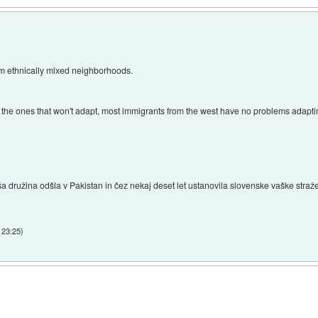
om ethnically mixed neighborhoods.
e the ones that won't adapt, most immigrants from the west have no problems adapti
a širša družina odšla v Pakistan in čez nekaj deset let ustanovila slovenske vaške str
 23:25
)