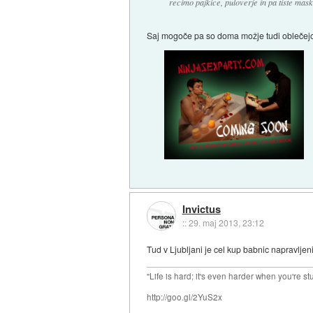
recimo pajkice, puloverje in pa tiste maske
Saj mogoče pa so doma možje tudi oblečejo 
Invictus
::
29. maj 2013, 23:12
Tud v Ljubljani je cel kup babnic napravljen
"Life is hard; it's even harder when you're st
http://goo.gl/2YuS2x