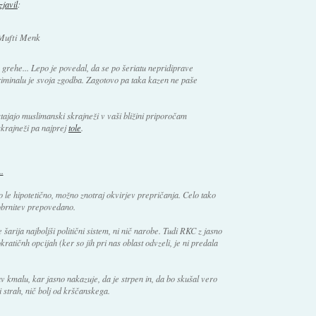
izjavil
:
 Mufti Menk
e grehe... Lepo je povedal, da se po šeriatu nepridiprave
riminalu je svoja zgodba. Zagotovo pa taka kazen ne paše
stajajo muslimanski skrajneži v vaši bližini priporočam
skrajneži pa najprej
tole
.
.
o le hipotetično, možno znotraj okvirjev prepričanja. Celo tako
eobrnitev prepovedano.
arija najboljši politični sistem, ni nič narobe. Tudi RKC z jasno
ratičnh opcijah (ker so jih pri nas oblast odvzeli, je ni predala
v kmalu, kar jasno nakazuje, da je strpen in, da bo skušal vero
 strah, nič bolj od krščanskega.