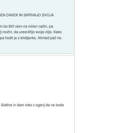
EN DAVEK IN SKRIVAJO SVOJA
in bo širil vero na miren način, pa
lj močni, da uresničijo svoje cilje. Kako
 pa hodil je z kristjanko. Ahmed pač ne.
e Slatine in dam roko v ogenj da ne bodo