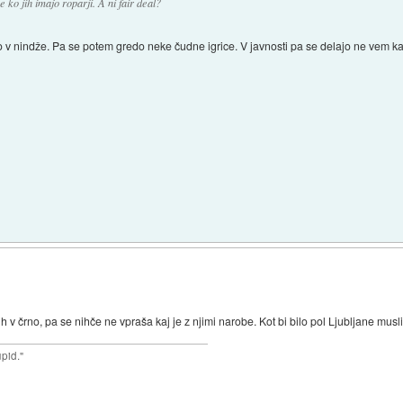
 ko jih imajo roparji. A ni fair deal?
v nindže. Pa se potem gredo neke čudne igrice. V javnosti pa se delajo ne vem kak
ih v črno, pa se nihče ne vpraša kaj je z njimi narobe. Kot bi bilo pol Ljubljane mus
upid."