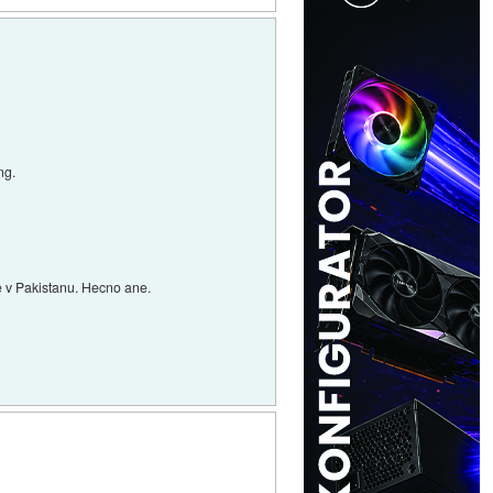
ng.
aže v Pakistanu. Hecno ane.