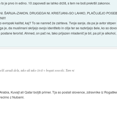
 to je prvo in edino. 10 zapovedi se lahko držiš, s tem ne boš prekršil zakonov.
NI. ŠARIJA=ZAKON. DRUGEGA NI. KRISTJANI=SO LAHKO, PLAČUJEJO POSEB
I!!!
o evropski kalifat, kaj? To se namreč že zahteva. Tvoje sanje, da pa je avtor strpen 
a je, da muslimani skrijejo svojo identiteto in cilje ter se razkrijejo šele, ko so dovo
postane terorist. Ahmed, on pač ne, tako prijazen mladenič je bil, pa pil je alkohol,
elil zaradi dela, tako ali tako živiš v bogati soseski. Tam ni
abia, Kuvajt ali Qatar boljši primer. Tja so poslali slovence, zdravnike iz Rogašk
i recimo z Nubami.