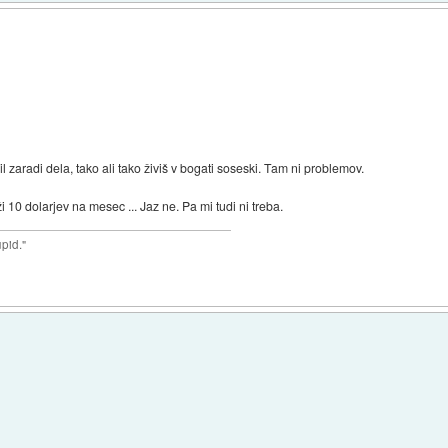
il zaradi dela, tako ali tako živiš v bogati soseski. Tam ni problemov.
ži 10 dolarjev na mesec ... Jaz ne. Pa mi tudi ni treba.
upid."