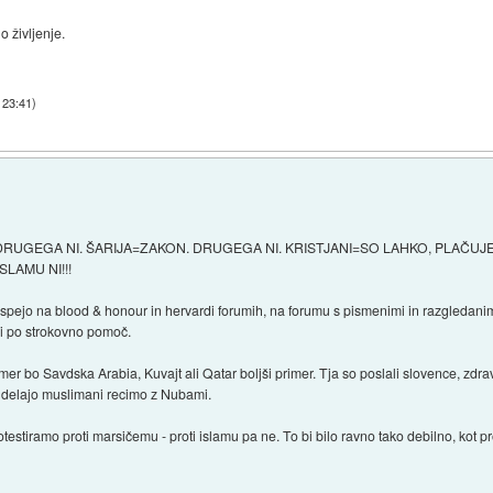
o življenje.
 23:41
)
 DRUGEGA NI. ŠARIJA=ZAKON. DRUGEGA NI. KRISTJANI=SO LAHKO, PLAČUJ
LAMU NI!!!
o uspejo na blood & honour in hervardi forumih, na forumu s pismenimi in razgledani
ali po strokovno pomoč.
 bo Savdska Arabia, Kuvajt ali Qatar boljši primer. Tja so poslali slovence, zdra
ar delajo muslimani recimo z Nubami.
estiramo proti marsičemu - proti islamu pa ne. To bi bilo ravno tako debilno, kot prot