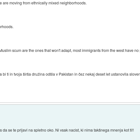
 are moving from ethnically mixed neighborhoods.
urhoods.
 Muslim scum are the ones that won't adapt, most immigrants from the west have no
a bi ti in tvoja širša družina odšla v Pakistan in čez nekaj deset let ustanovila slo
s da se te prijavi na spletno oko. Ni vsak nacist, ki nima takšnega mnenja kot ti!!