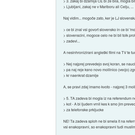
> 3. zakaj bi dzamija CE bi ze bila, mogla bi
> Ljubljani, zakaj ne v Mariboru ali Celju, ...
Naj vidim... mogoče zato, ker je LJ slovenska
> ce bi znal vsi govort slovensko in ce bi 'mol
> slovenscini, mogoce celo ne bi bil tolk prot
> zadevi...
A nesinhronizirani angleški filmi na TV te tu
> Nej najprej prevedejo svoj koran, se nauc
> pa naj reje ksno novo molilnico (vecjo) zg
> kr naenkrat dzamije
A, se pravi zdaj imamo kvoto - najprej 3 mo
> 5. TA zadeva bi mogla iz na referendum ne
> kot - A bi ljudem vrnil kes k smo jim prev
> za telefonske prkljucke
NE! Ta zadeva sploh ne bi smela it na refer
vsi enakopravni, so enakopravni tudi musliman