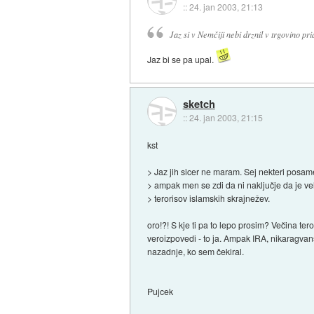
::
24. jan 2003, 21:13
Jaz si v Nemčiji nebi drznil v trgovino pri
Jaz bi se pa upal.
sketch
::
24. jan 2003, 21:15
kst
> Jaz jih sicer ne maram. Sej nekteri posame
> ampak men se zdi da ni naključje da je ve
> terorisov islamskih skrajnežev.
oro!?! S kje ti pa to lepo prosim? Večina ter
veroizpovedi - to ja. Ampak IRA, nikaragvan
nazadnje, ko sem čekiral.
Pujcek