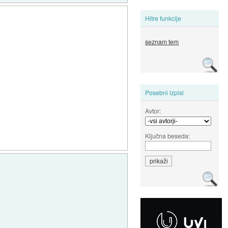
Hitre funkcije
seznam tem
Posebni izpisi
Avtor:
Ključna beseda: