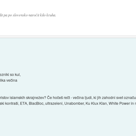
dit pa po slovensko naročit kilo kruha.
zniki so kul,
lika večina
oristov islamskih skrajnežev? Če hočeš rečt - večina ljudi, ki jih zahodni svet označ
ski kontraši, ETA, BlacBloc, ultrazeleni, Unabomber, Ku Klux Klan, White Power in 