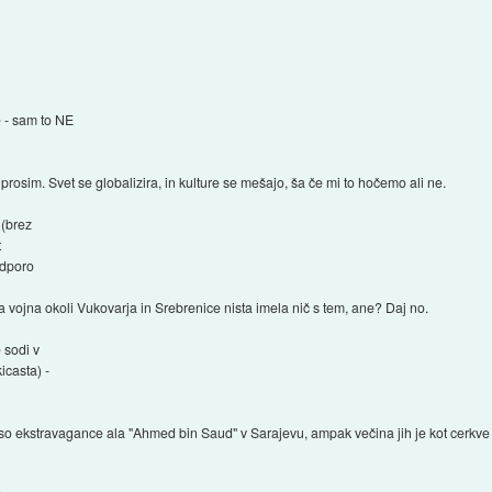
 - sam to NE
prosim. Svet se globalizira, in kulture se mešajo, ša če mi to hočemo ali ne.
 (brez
t
odporo
ša vojna okoli Vukovarja in Srebrenice nista imela nič s tem, ane? Daj no.
e sodi v
icasta) -
a so ekstravagance ala "Ahmed bin Saud" v Sarajevu, ampak večina jih je kot cerkv