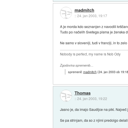
madmitch
::
24. jan 2003, 19:17
A je morda kdo seznanjen z navodili kršča
Tudo po načelih Svetega pisma je ženska dr
Ne samo v sloveniji, tudi v franciji, in to zelo
Nobody is perfect, my name is Nob Ody
Zgodovina sprememb…
spremenil:
madmitch
(
24. jan 2003 ob 19:1
Thomas
::
24. jan 2003, 19:22
Jasno je, da imajo Saudijce na piki. Največ 
Se pa strinjam, da so z njimi predolgo delali