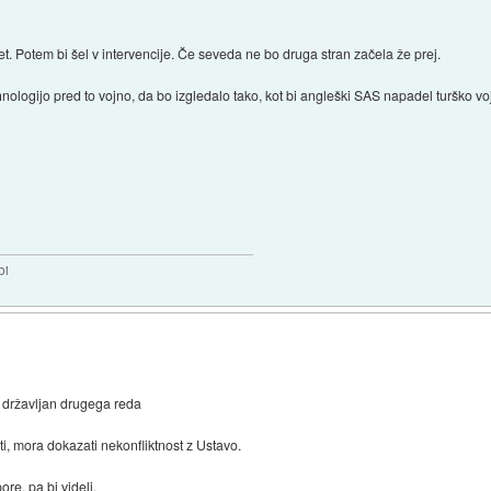
t. Potem bi šel v intervencije. Če seveda ne bo druga stran začela že prej.
hnologijo pred to vojno, da bo izgledalo tako, kot bi angleški SAS napadel turško vo
bi
 državljan drugega reda
i, mora dokazati nekonfliktnost z Ustavo.
ore, pa bi videli.