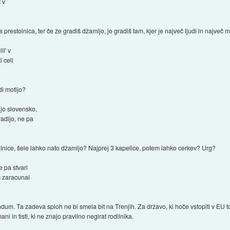
t v
 prestolnica, ter če že gradiš džamijo, jo gradiš tam, kjer je največ ljudi in najve
il' v
i celi
di motijo?
ijo slovensko,
radijo, ne pa
lilnice, šele lahko nato džamijo? Najprej 3 kapelice, potem lahko cerkev? Urg?
 pa stvari
ec zaracunal
ndum. Ta zadeva sploh ne bi smela bit na Trenjih. Za državo, ki hoče vstopiti v EU 
i in tisti, ki ne znajo pravilno negirat rodilnika.