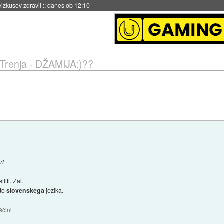
eizkusov zdravil
::
danes ob 12:10
Trenja - DŽAMIJA:)??
rt
liti. Žal.
ito
slovenskega
jezika.
ščini