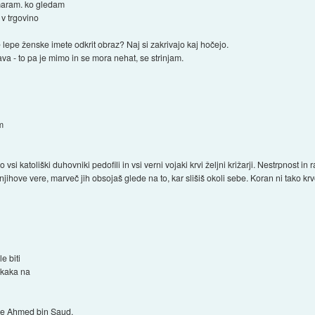
maram. ko gledam
 v trgovino
e lepe ženske imete odkrit obraz? Naj si zakrivajo kaj hočejo.
va - to pa je mimo in se mora nehat, se strinjam.
am
 vsi katoliški duhovniki pedofili in vsi verni vojaki krvi željni križarji. Nestrpnost in 
at njihove vere, marveč jih obsojaš glede na to, kar slišiš okoli sebe. Koran ni tako 
e biti
e kaka na
a je Ahmed bin Saud.