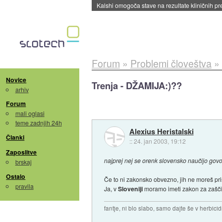
Kalshi omogoča stave na rezultate kliničnih pr
Forum
»
Problemi človeštva
»
Novice
Trenja - DŽAMIJA:)??
arhiv
Forum
mali oglasi
teme zadnjih 24h
Alexius Heristalski
Članki
::
24. jan 2003, 19:12
Zaposlitve
najprej nej se orenk slovensko naučijo govo
brskaj
Ostalo
Če to ni zakonsko obvezno, jih ne moreš prisi
pravila
Ja, v
Sloveniji
moramo imeti zakon za zašč
fantje, ni blo slabo, samo dajte še v herbicid