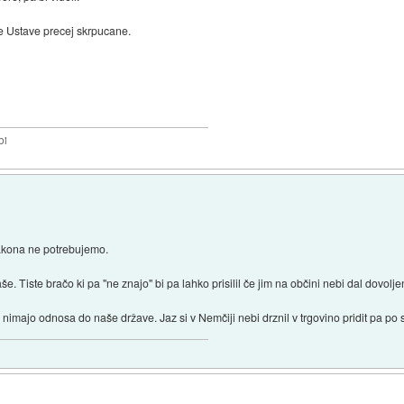
že Ustave precej skrpucane.
bi
zakona ne potrebujemo.
 Tiste bračo ki pa "ne znajo" bi pa lahko prisilil če jim na občini nebi dal dovoljen
ni nimajo odnosa do naše države. Jaz si v Nemčiji nebi drznil v trgovino pridit pa po 