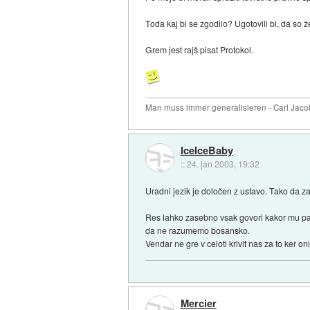
Toda kaj bi se zgodilo? Ugotovili bi, da so 
Grem jest rajš pisat Protokol.
Man muss immer generalisieren - Carl Jaco
IceIceBaby
::
24. jan 2003, 19:32
Uradni jezik je določen z ustavo. Tako da 
Res lahko zasebno vsak govori kakor mu paše.
da ne razumemo bosansko.
Vendar ne gre v celoti krivit nas za to ker o
Mercier