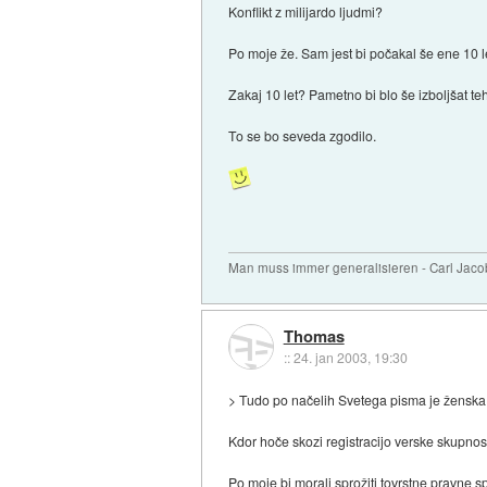
Konflikt z milijardo ljudmi?
Po moje že. Sam jest bi počakal še ene 10 le
Zakaj 10 let? Pametno bi blo še izboljšat te
To se bo seveda zgodilo.
Man muss immer generalisieren - Carl Jaco
Thomas
::
24. jan 2003, 19:30
> Tudo po načelih Svetega pisma je ženska
Kdor hoče skozi registracijo verske skupnost
Po moje bi morali sprožiti tovrstne pravne sp