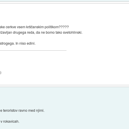
nske cerkve vsem krščanskim politikom?????
žavljan drugega reda, da ne bomo tako svetohlinski.
 strogega. In niso edini.
8
)
je teroristov ravno med njimi.
 v rokavicah.