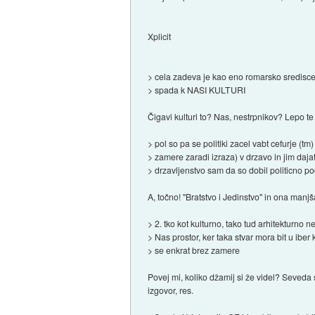
Xplicit
> cela zadeva je kao eno romarsko sredisce
> spada k NASI KULTURI
Čigavi kulturi to? Nas, nestrpnikov? Lepo te 
> pol so pa se politiki zacel vabt cefurje (tm)
> zamere zaradi izraza) v drzavo in jim daja
> drzavljenstvo sam da so dobil politicno p
A, točno! "Bratstvo i Jedinstvo" in ona manj
> 2. tko kot kulturno, tako tud arhitekturno n
> Nas prostor, ker taka stvar mora bit u iber k
> se enkrat brez zamere
Povej mi, koliko džamij si že videl? Seved
izgovor, res.