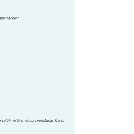
č muslimanov?
to
sploh ne bi smelo biti vprašanje
. Če so