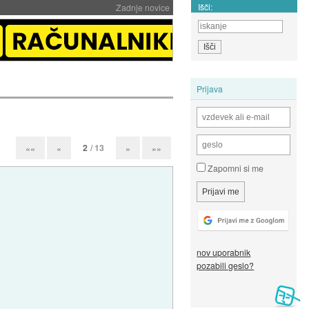
Išči:
Zadnje novice
Prijava
2
/ 13
««
«
»
»»
Zapomni si me
nov uporabnik
pozabili geslo?