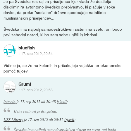
Je pa Švedska res raj za priseljence kjer vlada že destletja
diskriminira avtohtono švedsko prebivastvo, ki plačuje visoke
davke, da preko "socialne" države spodbujajo nataliteto
muslimanskih priseljencev...
Švedska ima najbolj samodestruktiven sistem na svetu, oni bodo
prvi zahodni narod, ki bo sam sebe uničil in izbrisal.
bluefish
::
17. sep 2012, 20:54
Vidimo ja, so že na kolenih in pričakujejo vojaško ter ekonomsko
pomoč tujcev.
Grumf
::
17. sep 2012, 20:58
letmein
je
17. sep 2012 ob 20:48
izjavil
:
Hehe realnost je drugačna.
USS Liberty
je
17. sep 2012 ob 20:52
izjavil
:
Švedska ima najbolj samodestruktiven sistem na svetu, oni bodo