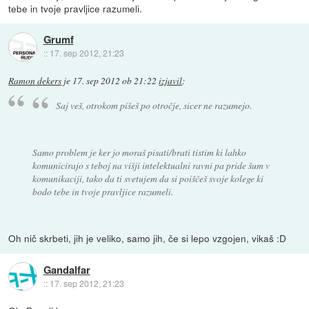
tebe in tvoje pravljice razumeli.
Grumf
::
17. sep 2012, 21:23
Ramon dekers
je
17. sep 2012 ob 21:22
izjavil
:
Saj veš, otrokom pišeš po otročje, sicer ne razumejo.
Samo problem je ker jo moraš pisati/brati tistim ki lahko
komunicirajo s teboj na višji intelektualni ravni pa pride šum v
komunikaciji, tako da ti svetujem da si poiščeš svoje kolege ki
bodo tebe in tvoje pravljice razumeli.
Oh nič skrbeti, jih je veliko, samo jih, če si lepo vzgojen, vikaš :D
Gandalfar
::
17. sep 2012, 21:23