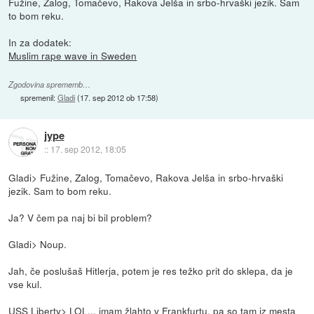
Fužine, Zalog, Tomačevo, Rakova Jelša in srbo-hrvaški jezik. Sam
to bom reku.
In za dodatek:
Muslim rape wave in Sweden
Zgodovina sprememb…
spremenil:
Gladi
(
17. sep 2012 ob 17:58
)
jype
::
17. sep 2012, 18:05
Gladi> Fužine, Zalog, Tomačevo, Rakova Jelša in srbo-hrvaški
jezik. Sam to bom reku.
Ja? V čem pa naj bi bil problem?
Gladi> Noup.
Jah, če poslušaš Hitlerja, potem je res težko prit do sklepa, da je
vse kul.
USS Liberty> LOL... imam žlahto v Frankfurtu, pa so tam iz mesta