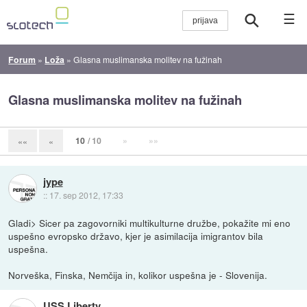
☰
Forum
»
Loža
»
Glasna muslimanska molitev na fužinah
Glasna muslimanska molitev na fužinah
10
/ 10
»
»»
««
«
jype
::
17. sep 2012, 17:33
Gladi> Sicer pa zagovorniki multikulturne družbe, pokažite mi eno
uspešno evropsko državo, kjer je asimilacija imigrantov bila
uspešna.
Norveška, Finska, Nemčija in, kolikor uspešna je - Slovenija.
USS Liberty