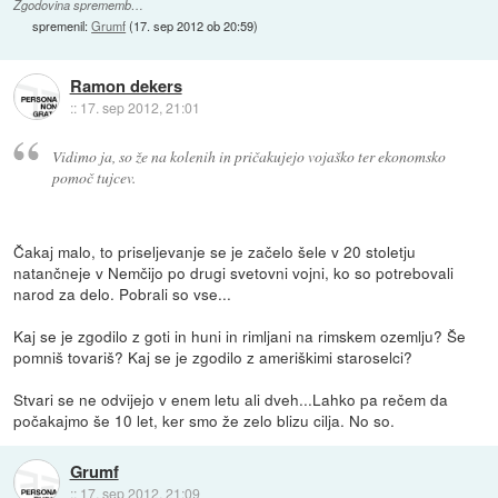
Zgodovina sprememb…
spremenil:
Grumf
(
17. sep 2012 ob 20:59
)
Ramon dekers
::
17. sep 2012, 21:01
Vidimo ja, so že na kolenih in pričakujejo vojaško ter ekonomsko
pomoč tujcev.
Čakaj malo, to priseljevanje se je začelo šele v 20 stoletju
natančneje v Nemčijo po drugi svetovni vojni, ko so potrebovali
narod za delo. Pobrali so vse...
Kaj se je zgodilo z goti in huni in rimljani na rimskem ozemlju? Še
pomniš tovariš? Kaj se je zgodilo z ameriškimi staroselci?
Stvari se ne odvijejo v enem letu ali dveh...Lahko pa rečem da
počakajmo še 10 let, ker smo že zelo blizu cilja. No so.
Grumf
::
17. sep 2012, 21:09