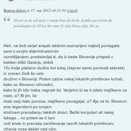
Ramon dekers
je
17. sep 2012 ob 21:01
izjavil
:
Stvari se ne odvijejo v enem letu ali dveh...Lahko pa rečem da
počakajmo še 10 let, ker smo že zelo blizu cilja. No so.
Heh, ne boš verjel ampak takšnim scenarijem najbolj pomagate
sami s svojim diskriminatornim
razmišljanjem, predstavljaj si, da iz bede Slovenije prispeš v
kakšen blišč Qatarja, dobiš
10x bolje plačano službo kot tukaj (čeprav samo pomivaš sekrete)
in zraven živiš še celo
družino v Sloveniji. Potem začne nekaj lokalnih primitivcev kuhati,
kako so Slovenci ničvredni,
kako bi jih bilo treba nagnati itd. Verjetno bi se ti zdelo majčkeno za
malo, a? Bi jim, če
imaš vsaj malo ponosa, majčkeno ponagajal, a? Aja ne bi, Slovenci
smo legendarni po svojem
stoičnem prenašanju takšnih stvari, Bečki konjušari ali nekaj
takega... no potem se ti tam
rodi sinek in prenaša zaničevanje raznih lokalnih primitivcev,
vihanja nosa deklet nad njim,