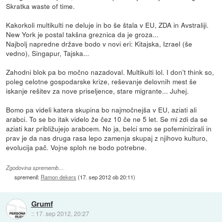
Skratka waste of time.
Kakorkoli multikulti ne deluje in bo še štala v EU, ZDA in Avstraliji.
New York je postal takšna greznica da je groza...
Najbolj napredne države bodo v novi eri: Kitajska, Izrael (še
vedno), Singapur, Tajska...
Zahodni blok pa bo močno nazadoval. Multikulti lol. I don't think so,
poleg celotne gospodarske krize, reševanje delovnih mest še
iskanje rešitev za nove priseljence, stare migrante... Juhej.
Bomo pa videli katera skupina bo najmočnejša v EU, aziati ali
arabci. To se bo itak videlo že čez 10 če ne 5 let. Se mi zdi da se
aziati kar približujejo arabcem. No ja, belci smo se pofeminizirali in
prav je da nas druga rasa lepo zamenja skupaj z njihovo kulturo,
evolucija pač. Vojne sploh ne bodo potrebne.
Zgodovina sprememb…
spremenil:
Ramon dekers
(
17. sep 2012 ob 20:11
)
Grumf
::
17. sep 2012, 20:27