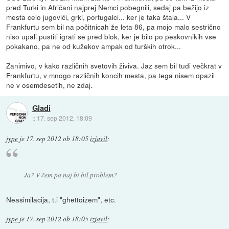
pred Turki in Afričani najprej Nemci pobegnili, sedaj pa bežijo iz
mesta celo jugovići, grki, portugalci... ker je taka štala... V
Frankfurtu sem bil na počitnicah že leta 86, pa mojo malo sestrično
niso upali pustiti igrati se pred blok, ker je bilo po peskovnikih vse
pokakano, pa ne od kužekov ampak od turških otrok...
Zanimivo, v kako različnih svetovih živiva. Jaz sem bil tudi večkrat v
Frankfurtu, v mnogo različnih koncih mesta, pa tega nisem opazil
ne v osemdesetih, ne zdaj.
Gladi
::
17. sep 2012, 18:09
jype
je
17. sep 2012 ob 18:05
izjavil
:
Ja? V čem pa naj bi bil problem?
Neasimilacija, t.i "ghettoizem", etc.
jype
je
17. sep 2012 ob 18:05
izjavil
: