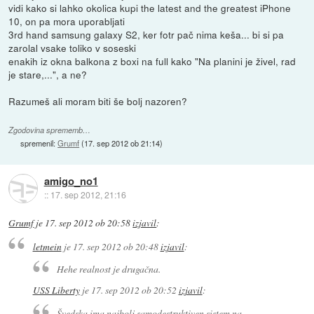
vidi kako si lahko okolica kupi the latest and the greatest iPhone
10, on pa mora uporabljati
3rd hand samsung galaxy S2, ker fotr pač nima keša... bi si pa
zarolal vsake toliko v soseski
enakih iz okna balkona z boxi na full kako "Na planini je živel, rad
je stare,...", a ne?
Razumeš ali moram biti še bolj nazoren?
Zgodovina sprememb…
spremenil:
Grumf
(
17. sep 2012 ob 21:14
)
amigo_no1
::
17. sep 2012, 21:16
Grumf
je
17. sep 2012 ob 20:58
izjavil
:
letmein
je
17. sep 2012 ob 20:48
izjavil
:
Hehe realnost je drugačna.
USS Liberty
je
17. sep 2012 ob 20:52
izjavil
:
Švedska ima najbolj samodestruktiven sistem na