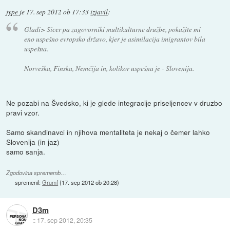
jype
je
17. sep 2012 ob 17:33
izjavil
:
Gladi> Sicer pa zagovorniki multikulturne družbe, pokažite mi
eno uspešno evropsko državo, kjer je asimilacija imigrantov bila
uspešna.
Norveška, Finska, Nemčija in, kolikor uspešna je - Slovenija.
Ne pozabi na Švedsko, ki je glede integracije priseljencev v druzbo
pravi vzor.
Samo skandinavci in njihova mentaliteta je nekaj o čemer lahko
Slovenija (in jaz)
samo sanja.
Zgodovina sprememb…
spremenil:
Grumf
(
17. sep 2012 ob 20:28
)
D3m
::
17. sep 2012, 20:35