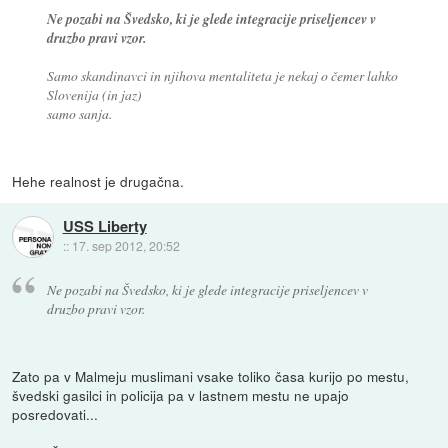
Ne pozabi na Švedsko, ki je glede integracije priseljencev v
druzbo pravi vzor.
Samo skandinavci in njihova mentaliteta je nekaj o čemer lahko
Slovenija (in jaz)
samo sanja.
Hehe realnost je drugačna.
USS Liberty
::
17. sep 2012, 20:52
Ne pozabi na Švedsko, ki je glede integracije priseljencev v
druzbo pravi vzor.
Zato pa v Malmeju muslimani vsake toliko časa kurijo po mestu,
švedski gasilci in policija pa v lastnem mestu ne upajo
posredovati...