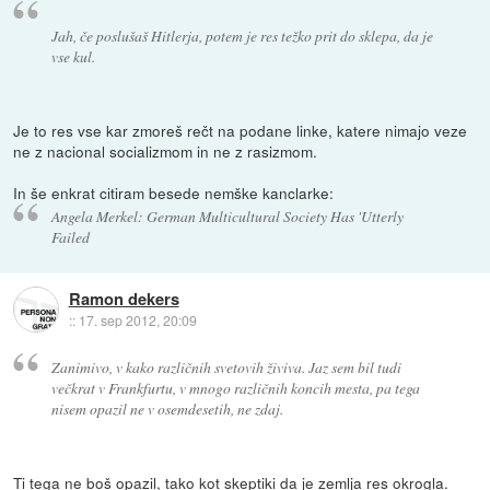
Jah, če poslušaš Hitlerja, potem je res težko prit do sklepa, da je
vse kul.
Je to res vse kar zmoreš rečt na podane linke, katere nimajo veze
ne z nacional socializmom in ne z rasizmom.
In še enkrat citiram besede nemške kanclarke:
Angela Merkel: German Multicultural Society Has 'Utterly
Failed
Ramon dekers
::
17. sep 2012, 20:09
Zanimivo, v kako različnih svetovih živiva. Jaz sem bil tudi
večkrat v Frankfurtu, v mnogo različnih koncih mesta, pa tega
nisem opazil ne v osemdesetih, ne zdaj.
Ti tega ne boš opazil, tako kot skeptiki da je zemlja res okrogla.