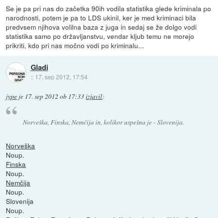
Se je pa pri nas do začetka 90ih vodila statistika glede kriminala po
narodnosti, potem je pa to LDS ukinil, ker je med kriminaci bila
predvsem njihova volilna baza z juga in sedaj se že dolgo vodi
statistika samo po državljanstvu, vendar kljub temu ne morejo
prikriti, kdo pri nas močno vodi po kriminalu...
Gladi
::
17. sep 2012, 17:54
jype
je
17. sep 2012 ob 17:33
izjavil
:
Norveška, Finska, Nemčija in, kolikor uspešna je - Slovenija.
Norveška
Noup.
Finska
Noup.
Nemčija
Noup.
Slovenija
Noup.