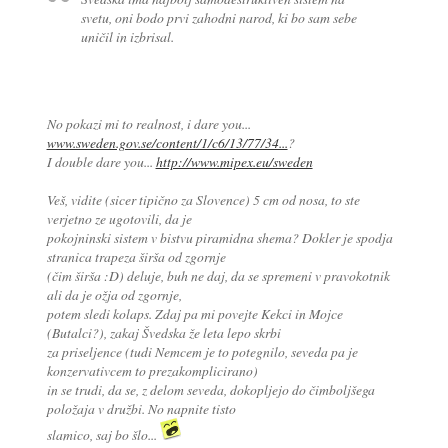
svetu, oni bodo prvi zahodni narod, ki bo sam sebe
uničil in izbrisal.
No pokazi mi to realnost, i dare you...
www.sweden.gov.se/content/1/c6/13/77/34...
?
I double dare you...
http://www.mipex.eu/sweden
Veš, vidite (sicer tipično za Slovence) 5 cm od nosa, to ste
verjetno ze ugotovili, da je
pokojninski sistem v bistvu piramidna shema? Dokler je spodja
stranica trapeza širša od zgornje
(čim širša :D) deluje, buh ne daj, da se spremeni v pravokotnik
ali da je ožja od zgornje,
potem sledi kolaps. Zdaj pa mi povejte Kekci in Mojce
(Butalci?), zakaj Švedska že leta lepo skrbi
za priseljence (tudi Nemcem je to potegnilo, seveda pa je
konzervativcem to prezakomplicirano)
in se trudi, da se, z delom seveda, dokopljejo do čimboljšega
položaja v družbi. No napnite tisto
slamico, saj bo šlo...