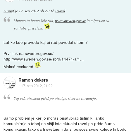
Grumf
je
17. sep 2012 ob 21:18
izjavil
:
Mmmm to imam šele rad,
www.sweden.gov.se
in mipex.eu za
youtube, priceless.
Lahko kdo prevede kaj bi rad povedal s tem ?
Prvi link na sweden.gov.se/
http://www.sweden.gov.se/sb/d/14471/a/1...
Malmö excluded
Ramon dekers
::
17. sep 2012, 21:22
Saj veš, otrokom pišeš po otročje, sicer ne razumejo.
Samo problem je ker jo moraš pisati/brati tistim ki lahko
komunicirajo s teboj na višji intelektualni ravni pa pride šum v
komunikaciji, tako da ti svetujem da si poiščeš svoje kolege ki bodo