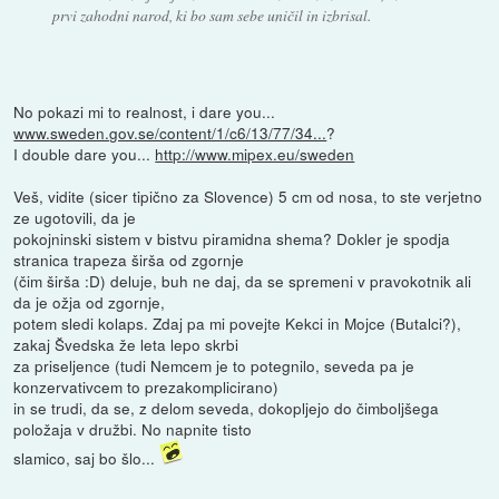
prvi zahodni narod, ki bo sam sebe uničil in izbrisal.
No pokazi mi to realnost, i dare you...
www.sweden.gov.se/content/1/c6/13/77/34...
?
I double dare you...
http://www.mipex.eu/sweden
Veš, vidite (sicer tipično za Slovence) 5 cm od nosa, to ste verjetno
ze ugotovili, da je
pokojninski sistem v bistvu piramidna shema? Dokler je spodja
stranica trapeza širša od zgornje
(čim širša :D) deluje, buh ne daj, da se spremeni v pravokotnik ali
da je ožja od zgornje,
potem sledi kolaps. Zdaj pa mi povejte Kekci in Mojce (Butalci?),
zakaj Švedska že leta lepo skrbi
za priseljence (tudi Nemcem je to potegnilo, seveda pa je
konzervativcem to prezakomplicirano)
in se trudi, da se, z delom seveda, dokopljejo do čimboljšega
položaja v družbi. No napnite tisto
slamico, saj bo šlo...