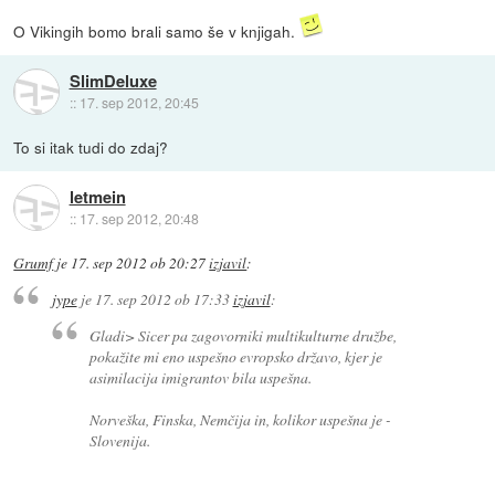
O Vikingih bomo brali samo še v knjigah.
SlimDeluxe
::
17. sep 2012, 20:45
To si itak tudi do zdaj?
letmein
::
17. sep 2012, 20:48
Grumf
je
17. sep 2012 ob 20:27
izjavil
:
jype
je
17. sep 2012 ob 17:33
izjavil
:
Gladi> Sicer pa zagovorniki multikulturne družbe,
pokažite mi eno uspešno evropsko državo, kjer je
asimilacija imigrantov bila uspešna.
Norveška, Finska, Nemčija in, kolikor uspešna je -
Slovenija.