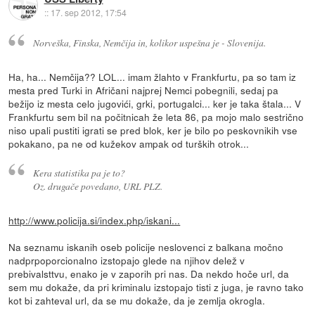
::
17. sep 2012, 17:54
Norveška, Finska, Nemčija in, kolikor uspešna je - Slovenija.
Ha, ha... Nemčija?? LOL... imam žlahto v Frankfurtu, pa so tam iz
mesta pred Turki in Afričani najprej Nemci pobegnili, sedaj pa
bežijo iz mesta celo jugovići, grki, portugalci... ker je taka štala... V
Frankfurtu sem bil na počitnicah že leta 86, pa mojo malo sestrično
niso upali pustiti igrati se pred blok, ker je bilo po peskovnikih vse
pokakano, pa ne od kužekov ampak od turških otrok...
Kera statistika pa je to?
Oz. drugače povedano, URL PLZ.
http://www.policija.si/index.php/iskani...
Na seznamu iskanih oseb policije neslovenci z balkana močno
nadprpoporcionalno izstopajo glede na njihov delež v
prebivalsttvu, enako je v zaporih pri nas. Da nekdo hoče url, da
sem mu dokaže, da pri kriminalu izstopajo tisti z juga, je ravno tako
kot bi zahteval url, da se mu dokaže, da je zemlja okrogla.