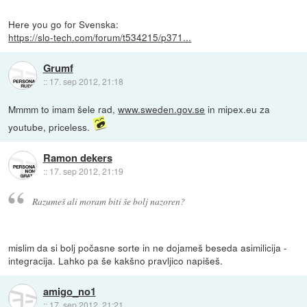
Here you go for Svenska:
https://slo-tech.com/forum/t534215/p371...
Grumf
::
17. sep 2012, 21:18
Mmmm to imam šele rad,
www.sweden.gov.se
in mipex.eu za
youtube, priceless.
Ramon dekers
::
17. sep 2012, 21:19
Razumeš ali moram biti še bolj nazoren?
mislim da si bolj počasne sorte in ne dojameš beseda asimilicija -
integracija. Lahko pa še kakšno pravljico napišeš.
amigo_no1
::
17. sep 2012, 21:21