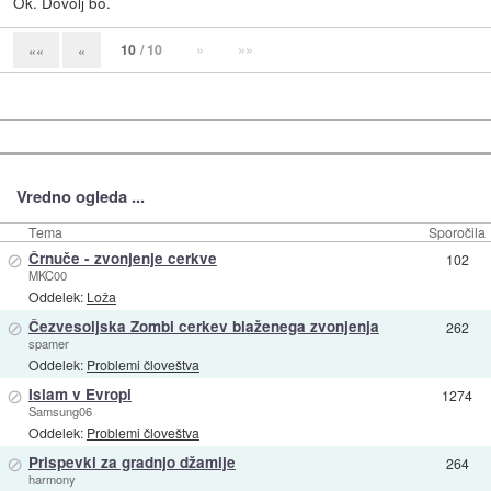
Ok. Dovolj bo.
10
/ 10
»
»»
««
«
Vredno ogleda ...
Tema
Sporočila
⊘
Črnuče - zvonjenje cerkve
102
MKC00
Oddelek:
Loža
⊘
Čezvesoljska Zombi cerkev blaženega zvonjenja
262
spamer
Oddelek:
Problemi človeštva
⊘
Islam v Evropi
1274
Samsung06
Oddelek:
Problemi človeštva
⊘
Prispevki za gradnjo džamije
264
harmony