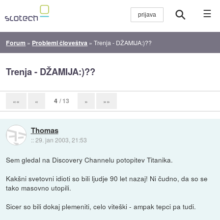
☰
Forum
»
Problemi človeštva
»
Trenja - DŽAMIJA:)??
Trenja - DŽAMIJA:)??
4
/ 13
««
«
»
»»
Thomas
::
29. jan 2003, 21:53
Sem gledal na Discovery Channelu potopitev Titanika.
Kakšni svetovni idioti so bili ljudje 90 let nazaj! Ni čudno, da so se
tako masovno utopili.
Sicer so bili dokaj plemeniti, celo viteški - ampak tepci pa tudi.