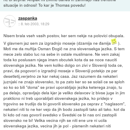
situacije in odnosi! To kar je Thomas povedu!
zaspanka
::
8. feb 2003, 18:29
Nisem brala vseh vasih postov, ker sem nekje na polovici obupala.
V glavnem jaz sem za izgradnjo moseje (dzamija ne đamija
).
Moti me da muftija Osman Đogič ne zna slovensekga jezika. S tem
mece zelo slabo luc na sebe in ostale muslimane. Ne vem zakaj
toda ko poslusam njega imam obcutek kota da se noce nauciti
slovenskga jezika. Ne vem koliko dolgo on zivi v Sloveniji toda ce,
pravi, da pogovori o izgradnji moseje v Sloveniji potekjo ze par
desetletij,verjetno ze kar nekaj casa. Jaz razumem da nekateri
juznjaki ne znajo slovensko, to pa zato ker so se solali ce se sploh
so ko so bili "doma" se pravi uporabljajo jezika keterega znajo, tu
pa delajo, opravljajo dela kjer je veliko delavcev iz bivse juge in jim
prakticno ni treb uporabljati slovenskega jezika, ko pridejo v
trgovino se trudijo da bi govorili slovensko pa ceprav z "naglasom",
nekateri niti to ne ker vejo da jih bodo zastopili tako ali tako. kot da
bi kdo od nas govoril svedsko v Svedski ce bi nas oni zastopili
slovensko ne bi! Velika vecina njih se niti ene ure ni ucila
slovenskega jezika, vecina jih je pol - pismenih nekateri niti