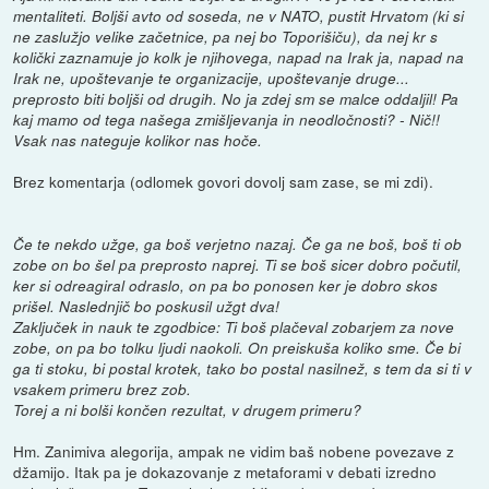
mentaliteti. Boljši avto od soseda, ne v NATO, pustit Hrvatom (ki si
ne zaslužjo velike začetnice, pa nej bo Toporišiču), da nej kr s
količki zaznamuje jo kolk je njihovega, napad na Irak ja, napad na
Irak ne, upoštevanje te organizacije, upoštevanje druge...
preprosto biti boljši od drugih. No ja zdej sm se malce oddaljil! Pa
kaj mamo od tega našega zmišljevanja in neodločnosti? - Nič!!
Vsak nas nateguje kolikor nas hoče.
Brez komentarja (odlomek govori dovolj sam zase, se mi zdi).
Če te nekdo užge, ga boš verjetno nazaj. Če ga ne boš, boš ti ob
zobe on bo šel pa preprosto naprej. Ti se boš sicer dobro počutil,
ker si odreagiral odraslo, on pa bo ponosen ker je dobro skos
prišel. Naslednjič bo poskusil užgt dva!
Zaključek in nauk te zgodbice: Ti boš plačeval zobarjem za nove
zobe, on pa bo tolku ljudi naokoli. On preiskuša koliko sme. Če bi
ga ti stoku, bi postal krotek, tako bo postal nasilnež, s tem da si ti v
vsakem primeru brez zob.
Torej a ni bolši končen rezultat, v drugem primeru?
Hm. Zanimiva alegorija, ampak ne vidim baš nobene povezave z
džamijo. Itak pa je dokazovanje z metaforami v debati izredno