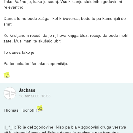
Tako. Važno je, kako je sedaj. Vse klicanje stoletnih zgodovin ni
relevantno.
Danes te ne bodo zažgali kot krivoverca, bodo te pa kamenjali do
smrti.
Ko kristjanom rečeš, da je njihova knjiga bluz, rečejo da bodo molili
zate. Muslimani te skušajo ubiti.
To danes tako je.
Pa če nekateri še tako slepomišijo.
Jackass
::
8. feb 2003, 16:35
Thomas: Točno!!!!
||_^_||: To je del zgodovine. Niso pa bla v zgodovini druga verstva
nč bl strpna! Ampak mi živimo danes in zanimajo nas trenutne