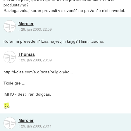
protiustavno?
Razloga zakaj koran prevesti v slovenščino pa žal še nisi navedel.
Mercier
::
29. jan 2003, 22:59
Koran ni preveden? Ena največjih knjig? Hmm...čudno.
Thomas
::
29. jan 2003, 23:09
http://i-cias.com/e.o/texts/religion/ko...
Tkole gre ...
IMHO - destiliran dolgčas.
Mercier
::
29. jan 2003, 23:11