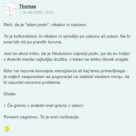
Thomas
::
16. feb 2003, 16:03
Reči, da je "islam podn", nikakor ni rasizem.
To je kulturalizem, ki nikakor ni vprašljiv po zakonu ali ustavi. Ne bi
smel biti niti po pravilih foruma.
Jest že skozi trdim, da je Hinduizem največji podn, pa da so Indijci
v Ameriki morda najboljša družba, v kateri se lahko človek znajde.
Kdor ne razume koncepta mem(plex)a ali kaj temu primerljivega -
je najbrž nesposoben se pogovarjat na zadosti visokem nivoju, da
bi razumel osnovne probleme.
Divide.
> Če gremo v arabski svet gremo v zaton!
Povsem zagotovo. To je smrt civilizacije.