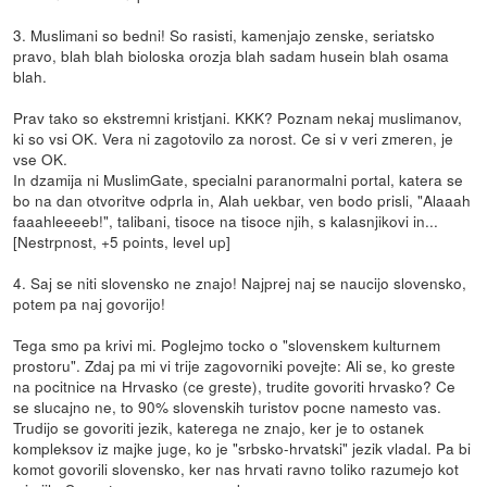
3. Muslimani so bedni! So rasisti, kamenjajo zenske, seriatsko
pravo, blah blah bioloska orozja blah sadam husein blah osama
blah.
Prav tako so ekstremni kristjani. KKK? Poznam nekaj muslimanov,
ki so vsi OK. Vera ni zagotovilo za norost. Ce si v veri zmeren, je
vse OK.
In dzamija ni MuslimGate, specialni paranormalni portal, katera se
bo na dan otvoritve odprla in, Alah uekbar, ven bodo prisli, "Alaaah
faaahleeeeb!", talibani, tisoce na tisoce njih, s kalasnjikovi in...
[Nestrpnost, +5 points, level up]
4. Saj se niti slovensko ne znajo! Najprej naj se naucijo slovensko,
potem pa naj govorijo!
Tega smo pa krivi mi. Poglejmo tocko o "slovenskem kulturnem
prostoru". Zdaj pa mi vi trije zagovorniki povejte: Ali se, ko greste
na pocitnice na Hrvasko (ce greste), trudite govoriti hrvasko? Ce
se slucajno ne, to 90% slovenskih turistov pocne namesto vas.
Trudijo se govoriti jezik, katerega ne znajo, ker je to ostanek
kompleksov iz majke juge, ko je "srbsko-hrvatski" jezik vladal. Pa bi
komot govorili slovensko, ker nas hrvati ravno toliko razumejo kot