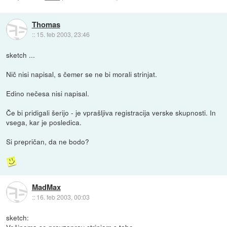
Thomas
::
15. feb 2003, 23:46
sketch ...
Nič nisi napisal, s čemer se ne bi morali strinjat.
Edino nečesa nisi napisal.
Če bi pridigali šerijo - je vprašljiva registracija verske skupnosti. In
vsega, kar je posledica.
Si prepričan, da ne bodo?
MadMax
::
16. feb 2003, 00:03
sketch:
Večinoma se pravzaprav strinjam s tabo.