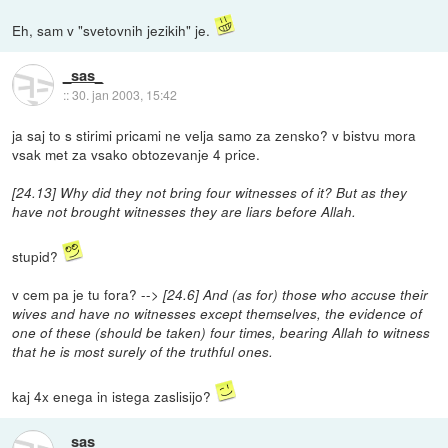
Eh, sam v "svetovnih jezikih" je.
_sas_
::
30. jan 2003, 15:42
ja saj to s stirimi pricami ne velja samo za zensko? v bistvu mora
vsak met za vsako obtozevanje 4 price.
[24.13] Why did they not bring four witnesses of it? But as they
have not brought witnesses they are liars before Allah.
stupid?
v cem pa je tu fora? -->
[24.6] And (as for) those who accuse their
wives and have no witnesses except themselves, the evidence of
one of these (should be taken) four times, bearing Allah to witness
that he is most surely of the truthful ones.
kaj 4x enega in istega zaslisijo?
_sas_