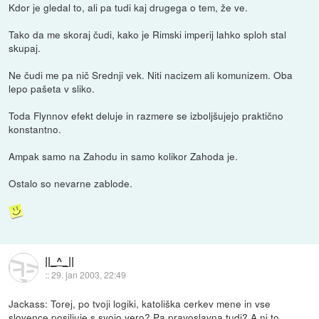
Kdor je gledal to, ali pa tudi kaj drugega o tem, že ve.
Tako da me skoraj čudi, kako je Rimski imperij lahko sploh stal
skupaj.
Ne čudi me pa nič Srednji vek. Niti nacizem ali komunizem. Oba
lepo pašeta v sliko.
Toda Flynnov efekt deluje in razmere se izboljšujejo praktično
konstantno.
Ampak samo na Zahodu in samo kolikor Zahoda je.
Ostalo so nevarne zablode.
||_^_||
::
29. jan 2003, 22:49
Jackass: Torej, po tvoji logiki, katoliška cerkev mene in vse
slovence posiljuje s svojo vero? Pa pravoslavna tudi? A ni to