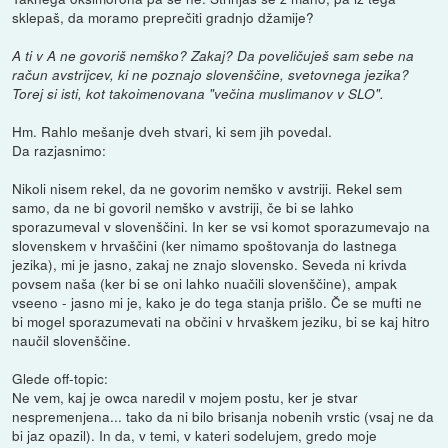
sklepaš, da moramo preprečiti gradnjo džamije?
A ti v A ne govoriš nemško? Zakaj? Da poveličuješ sam sebe na
račun avstrijcev, ki ne poznajo slovenščine, svetovnega jezika?
Torej si isti, kot takoimenovana "večina muslimanov v SLO".
Hm. Rahlo mešanje dveh stvari, ki sem jih povedal.
Da razjasnimo:
Nikoli nisem rekel, da ne govorim nemško v avstriji. Rekel sem
samo, da ne bi govoril nemško v avstriji, če bi se lahko
sporazumeval v slovenščini. In ker se vsi komot sporazumevajo na
slovenskem v hrvaščini (ker nimamo spoštovanja do lastnega
jezika), mi je jasno, zakaj ne znajo slovensko. Seveda ni krivda
povsem naša (ker bi se oni lahko nuačili slovenščine), ampak
vseeno - jasno mi je, kako je do tega stanja prišlo. Če se mufti ne
bi mogel sporazumevati na občini v hrvaškem jeziku, bi se kaj hitro
naučil slovenščine.
Glede off-topic:
Ne vem, kaj je owca naredil v mojem postu, ker je stvar
nespremenjena... tako da ni bilo brisanja nobenih vrstic (vsaj ne da
bi jaz opazil). In da, v temi, v kateri sodelujem, gredo moje