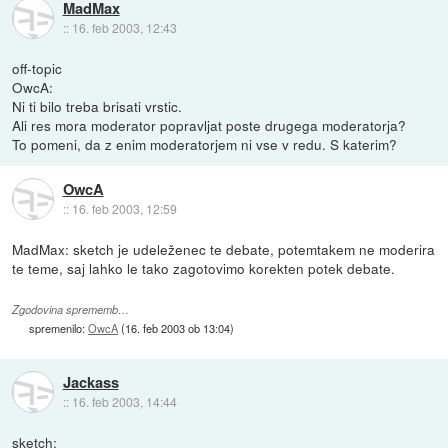
MadMax
::
16. feb 2003, 12:43
off-topic
OwcA:
Ni ti bilo treba brisati vrstic.
Ali res mora moderator popravljat poste drugega moderatorja?
To pomeni, da z enim moderatorjem ni vse v redu. S katerim?
OwcA
::
16. feb 2003, 12:59
MadMax: sketch je udeleženec te debate, potemtakem ne moderira
te teme, saj lahko le tako zagotovimo korekten potek debate.
Zgodovina sprememb…
spremenilo:
OwcA
(
16. feb 2003 ob 13:04
)
Jackass
::
16. feb 2003, 14:44
sketch: