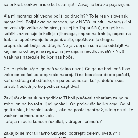
še enkrat: cerkev ni isto kot džamija!!! Zakaj, je bilo že pojasnjeno
Aja mi moramo biti vedno boljši od drugih?? To je res v slovenski
mentaliteti. Boljši avto od soseda, ne v NATO, pustit Hrvatom (ki si
ne zaslužjo velike začetnice, pa nej bo Toporišiču), da nej kr s
količki zaznamuje jo kolk je njihovega, napad na Irak ja, napad na
Irak ne, upoštevanje te organizacije, upoštevanje druge...
preprosto biti boljši od drugih. No ja zdej sm se malce oddaljil! Pa
kaj mamo od tega našega zmišljevanja in neodločnosti? - Nič!!
Vsak nas nateguje kolikor nas hoče.
Če te nekdo užge, ga boš verjetno nazaj. Če ga ne boš, boš ti ob
zobe on bo šel pa preprosto naprej. Ti se boš sicer dobro počutil,
ker si odreagiral odraslo, on pa bo ponosen ker je dobro skos
prišel. Naslednjič bo poskusil užgt dva!
Zaključek in nauk te zgodbice: Ti boš plačeval zobarjem za nove
zobe, on pa bo tolku ljudi naokoli. On preiskuša koliko sme. Če bi
ga ti stoku, bi postal krotek, tako bo postal nasilnež, s tem da si ti v
vsakem primeru brez zob.
Torej a ni bolši končen rezultat, v drugem primeru?
Zakaj bi se morali ravno Slovenci podrejati celemu svetu??!!