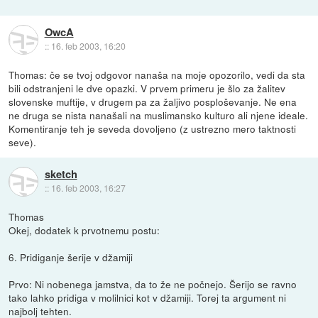
OwcA
::
16. feb 2003, 16:20
Thomas: če se tvoj odgovor nanaša na moje opozorilo, vedi da sta
bili odstranjeni le dve opazki. V prvem primeru je šlo za žalitev
slovenske muftije, v drugem pa za žaljivo posploševanje. Ne ena
ne druga se nista nanašali na muslimansko kulturo ali njene ideale.
Komentiranje teh je seveda dovoljeno (z ustrezno mero taktnosti
seve).
sketch
::
16. feb 2003, 16:27
Thomas
Okej, dodatek k prvotnemu postu:
6. Pridiganje šerije v džamiji
Prvo: Ni nobenega jamstva, da to že ne počnejo. Šerijo se ravno
tako lahko pridiga v molilnici kot v džamiji. Torej ta argument ni
najbolj tehten.