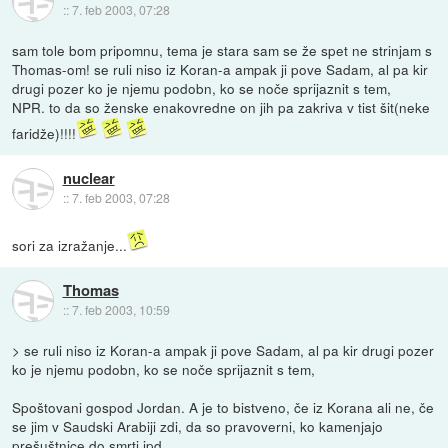
::
7. feb 2003, 07:28
sam tole bom pripomnu, tema je stara sam se že spet ne strinjam s
Thomas-om! se ruli niso iz Koran-a ampak ji pove Sadam, al pa kir
drugi pozer ko je njemu podobn, ko se noče sprijaznit s tem,
NPR. to da so ženske enakovredne on jih pa zakriva v tist šit(neke
faridže)!!!!
nuclear
::
7. feb 2003, 07:28
sori za izražanje...
Thomas
::
7. feb 2003, 10:59
> se ruli niso iz Koran-a ampak ji pove Sadam, al pa kir drugi pozer
ko je njemu podobn, ko se noče sprijaznit s tem,
Spoštovani gospod Jordan. A je to bistveno, če iz Korana ali ne, če
se jim v Saudski Arabiji zdi, da so pravoverni, ko kamenjajo
prešuštnice do smrti ipd.