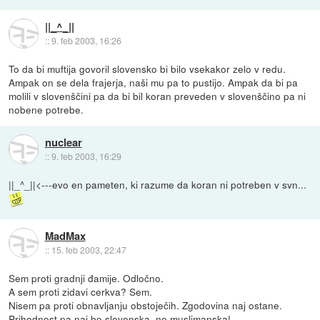
||_^_||
::
9. feb 2003, 16:26
To da bi muftija govoril slovensko bi bilo vsekakor zelo v redu.
Ampak on se dela frajerja, naši mu pa to pustijo. Ampak da bi pa
molili v slovenščini pa da bi bil koran preveden v slovenščino pa ni
nobene potrebe.
nuclear
::
9. feb 2003, 16:29
||_^_||<---evo en pameten, ki razume da koran ni potreben v svn...
MadMax
::
15. feb 2003, 22:47
Sem proti gradnji đamije. Odločno.
A sem proti zidavi cerkva? Sem.
Nisem pa proti obnavljanju obstoječih. Zgodovina naj ostane.
Prihodnost pa naj bo slovenska, ne muslimanska!