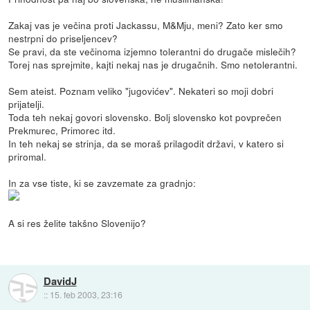
Zakaj vas je večina proti Jackassu, M&Mju, meni? Zato ker smo
nestrpni do priseljencev?
Se pravi, da ste večinoma izjemno tolerantni do drugače mislečih?
Torej nas sprejmite, kajti nekaj nas je drugačnih. Smo netolerantni.
Sem ateist. Poznam veliko "jugovićev". Nekateri so moji dobri
prijatelji.
Toda teh nekaj govori slovensko. Bolj slovensko kot povprečen
Prekmurec, Primorec itd.
In teh nekaj se strinja, da se moraš prilagodit državi, v katero si
priromal.
In za vse tiste, ki se zavzemate za gradnjo:
A si res želite takšno Slovenijo?
DavidJ
::
15. feb 2003, 23:16