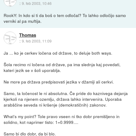
::
9. feb 2003, 10:46
RookY: In kdo si ti da boš o tem odločal? To lahko odločijo samo
verniki al pa muftija.
Thomas
::
9. feb 2003, 11:09
Ja ... ko je cerkev ločena od države, to deluje both ways.
Šola recimo ni ločena od države, pa ima slednja kaj povedati,
kateri jezik se v šoli uporablja.
Ne more pa država predpisovati jezika v džamiji ali cerkvi.
Samo, ta ločenost le ni absolutna. Če pride do kaznivega dejanja
kjerkoli na njenem ozemlju, država lahko intervenira. Uporaba
arabščine seveda ni kršenje (demokratičnih) zakonov.
What's my point? Tole pravo vseen ni tko dobr premišljeno in
solidno, kot naprimer tisto: 1=0.9999....
Samo bi dlo dobr, da bi blo.