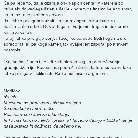
Če pa rečemo, da je džamija oh-in-sploh center, v katerem bo
prihajalo do večjega širjenja šerije - potem pa imamo še eno stvar,
kateri se reče svoboda govora.
Jaz lahko pridigam karkoli. Lahko razlagam o kanibalizmu,
nacizmu, čemerkoli. Dokler tega ne vsiljujem drugim in dokler ne
kršim zakonov.
Torej, lahko pridigajo šerijo. Takoj, ko pa bodo hotli koga na silo
spreobrnit, ali pa koga kamenjat - dvajset let zapora, po kratkem
postopku.
"Kaj pa če..." se mi ne zdi zadosten razlog za preprečevanje
gradnje džamije. Posebej na področju šerije, katero se ravno tako
lahko pridiga v molilnicah. Rahlo nesmiseln argument.
MadMax
sketch:
Večinoma se pravzaprav strinjam s tabo.
Še posebej v tvoji 4. točki.
Res, sami smo krivi za tako stanje.
In ko nas končno nekdo vpraša, ali hočemo đamijo v SLO ali ne, je
naša pravica in dolžnost, da rečemo ne.
Taknega oksimorona pa še ne. Strinjaš se z mano, pa iz tega