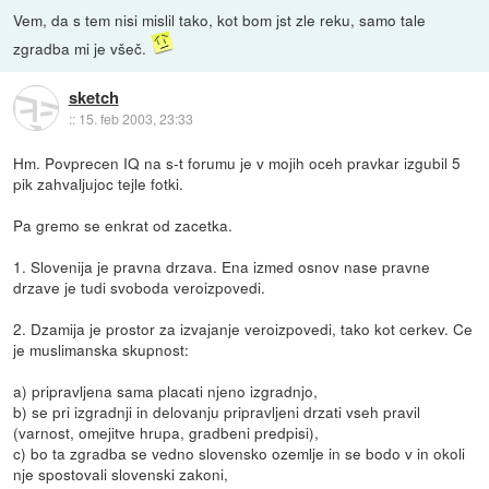
Vem, da s tem nisi mislil tako, kot bom jst zle reku, samo tale
zgradba mi je všeč.
sketch
::
15. feb 2003, 23:33
Hm. Povprecen IQ na s-t forumu je v mojih oceh pravkar izgubil 5
pik zahvaljujoc tejle fotki.
Pa gremo se enkrat od zacetka.
1. Slovenija je pravna drzava. Ena izmed osnov nase pravne
drzave je tudi svoboda veroizpovedi.
2. Dzamija je prostor za izvajanje veroizpovedi, tako kot cerkev. Ce
je muslimanska skupnost:
a) pripravljena sama placati njeno izgradnjo,
b) se pri izgradnji in delovanju pripravljeni drzati vseh pravil
(varnost, omejitve hrupa, gradbeni predpisi),
c) bo ta zgradba se vedno slovensko ozemlje in se bodo v in okoli
nje spostovali slovenski zakoni,