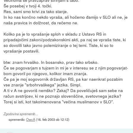
Še posebej v tvoji 4. točki.
Res, sami smo krivi za tako stanje.
In ko nas končno nekdo vpraša, ali hočemo đamijo v SLO ali ne, je
naša pravica in dolžnost, da rečemo ne.
Koliko pa je to vprašanje sploh v skladu z Ustavo RS in
pripadajočimi zakoni/podzakonskimi akti, pa naj se vpraša tiste, ki
so dovolili tako javno polemiziranje o tej temi. Tiste, ki so to
vprašanje postavili.
btw: znam hrvaško. In bosansko, prav tako srbsko.
Če se pogovarjam s tujcem in mi je v interesu se z njim pogovarjat-
bom govoril po njegovo, kolikor imam znanja.
Če pa je moj sogovornik državljan RS, pa kar naenkrat pozabim
vse znanje "srbohrvaškega" jezika. Simpl.
A ti v A ne govoriš nemško? Zakaj? Da poveličuješ sam sebe na
račun avstrijcev, ki ne poznajo slovenščine, svetovnega jezika?
Torej si isti, kot takoimenovana "večina muslimanov v SLO".
Zgodovina sprememb…
spremenilo:
OwcA
(
16. feb 2003 ob 12:12
)