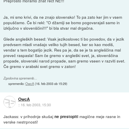
Preprosto moramo znat rečt NE!!!
Ja, mi smo krivi, da ne znajo slovensko! To pa zato ker jim v vsem
popuščamo. Če bi rekl: "O džamiji se bomo pogovarajali samo in
izključno v slovenščini!!!" bi bla stvar mal drgačna.
Glede angleških besed: Vsak jezikoslovec ti bo povedov, da v jezik
predvsem mladi vnašajo veliko tujih besed, ker so kao modiš,
vendar s tem bogatijo jezik. Res pa je, da se je ta angleščina mal
preveč raspasla! Sam če gremo v angleški svet, ja, slovenščina
propade, slovenski narod propade, sam gremo vseen v razviti svet.
Če gremo v arabski svet gremo v zaton!
Zgodovina sprememb…
spremenilo:
OwcA
(
16. feb 2003 ob 15:29
)
OwcA
::
16. feb 2003, 15:30
Jackass: v prihodnje skušaj
magične meje rasne in
ne prestopiti
verske nestrpnosti!