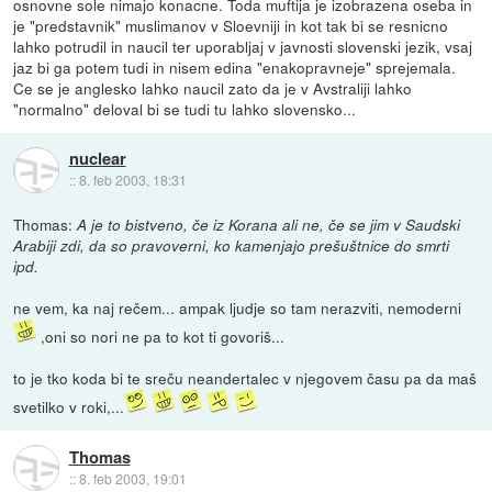
osnovne sole nimajo konacne. Toda muftija je izobrazena oseba in
je "predstavnik" muslimanov v Sloevniji in kot tak bi se resnicno
lahko potrudil in naucil ter uporabljaj v javnosti slovenski jezik, vsaj
jaz bi ga potem tudi in nisem edina "enakopravneje" sprejemala.
Ce se je anglesko lahko naucil zato da je v Avstraliji lahko
"normalno" deloval bi se tudi tu lahko slovensko...
nuclear
::
8. feb 2003, 18:31
Thomas:
A je to bistveno, če iz Korana ali ne, če se jim v Saudski
Arabiji zdi, da so pravoverni, ko kamenjajo prešuštnice do smrti
ipd.
ne vem, ka naj rečem... ampak ljudje so tam nerazviti, nemoderni
,oni so nori ne pa to kot ti govoriš...
to je tko koda bi te sreču neandertalec v njegovem času pa da maš
svetilko v roki,...
Thomas
::
8. feb 2003, 19:01