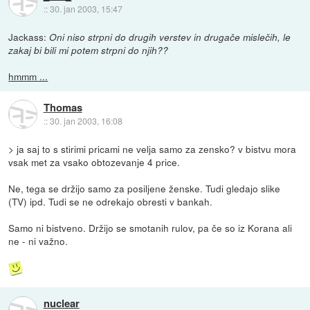
::
30. jan 2003, 15:47
Jackass:
Oni niso strpni do drugih verstev in drugače mislečih, le
zakaj bi bili mi potem strpni do njih??
hmmm ...
Thomas
::
30. jan 2003, 16:08
> ja saj to s stirimi pricami ne velja samo za zensko? v bistvu mora
vsak met za vsako obtozevanje 4 price.
Ne, tega se držijo samo za posiljene ženske. Tudi gledajo slike
(TV) ipd. Tudi se ne odrekajo obresti v bankah.
Samo ni bistveno. Držijo se smotanih rulov, pa če so iz Korana ali
ne - ni važno.
nuclear