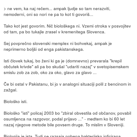
> ne vem, ka naj rečem... ampak ljudje so tam nerazviti,
nemoderni, oni so nori ne pa to kot ti govoriš...
Tako kot jest govorim. Nič biološkega ni. Vzemi otroka v posvojitev
od tam, pa bo tukajle zrasel v kremenitega Slovenca.
Sej povprečno slovenski memplex ni bohvekaj, ampak je
neprimerno boljši od enga pakistanskega.
Isti človek tukaj, bo ženi ki ga je (domnevno) prevarala "krepil
občutek krivde" ali pa bo skušal "udariti nazaj" v svetopisemskem
smislu zob za zob, oko za oko, glavo za glavo ...
Če bi ostal v Pakistanu, bi jo v analogni situaciji polil z bencinom in
zažgal.
Biološko isti.
Biološko "isti" policaj 2003 bo "zbiral obvestila od občanov, povabil
osumljenca na razgovor, podal prijavo ..." - medtem ko bi 60 let
nazaj njegove metode bile povsem druge. To mislim v Sloveniji.
Biologija je ista. Tudi ne razsaja nobena bakterijsko inficirana