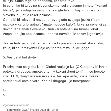
mi njih. Samo tega ne pocnemo, ker smo reve.
In ce bi, ko bi tujec na slovenskem prisel v stacuno in hotel "komad
hleba", ga prodajalka samo debelo gledala, bi kaj hitro vsi znali
slovensko (kot je rekel jackass).
Ce ne bi bili slovenci navadne reve glede svojega jezika ("sem
mobica v karu forgotnu", "imate mogoce kafo"), bi vsi priseljenci ze
davno tega znali slovensko. Tudi vsi hotelierji na hrvaski obali.
Ampak ne, jim popuscamo, ker smo navajeni iz casov jugoslavije.
Jaz se tudi ne bi ucil nemscine, ce bi povsod razumeli slovensko,
zakaj bi se, brezveze! Raje cajt porabim za kaj drugega.
5. Ves ostal bullshyte
Prosim, svet se globalizira. Globalizacija je kul (OK, ceprav bi lahko
potekala drugace, ampak o tem v kaksni drugi temi). In ce hocete
imeti MTV, SonyEricsson mobitele, ter lepe avte, boste morali
sprejeti tudi ostale vere. Karkoli drugega - je nestrpnost.
lp
s.
Zgodovina sprememb…
spremenilo:
OwcA
(
16. feb 2003 ob 12:11
)