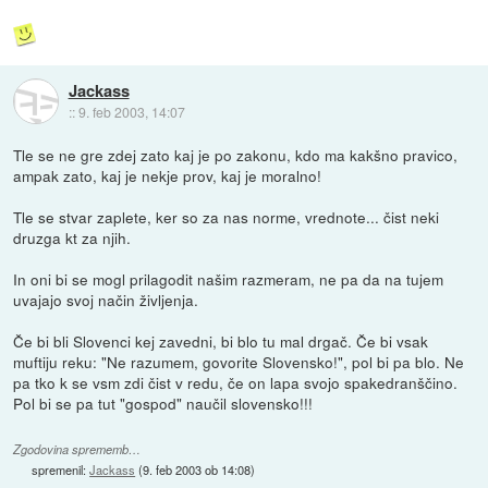
Jackass
::
9. feb 2003, 14:07
Tle se ne gre zdej zato kaj je po zakonu, kdo ma kakšno pravico,
ampak zato, kaj je nekje prov, kaj je moralno!
Tle se stvar zaplete, ker so za nas norme, vrednote... čist neki
druzga kt za njih.
In oni bi se mogl prilagodit našim razmeram, ne pa da na tujem
uvajajo svoj način življenja.
Če bi bli Slovenci kej zavedni, bi blo tu mal drgač. Če bi vsak
muftiju reku: "Ne razumem, govorite Slovensko!", pol bi pa blo. Ne
pa tko k se vsm zdi čist v redu, če on lapa svojo spakedranščino.
Pol bi se pa tut "gospod" naučil slovensko!!!
Zgodovina sprememb…
spremenil:
Jackass
(
9. feb 2003 ob 14:08
)