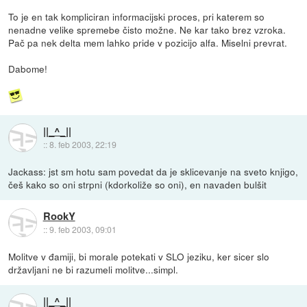
To je en tak kompliciran informacijski proces, pri katerem so
nenadne velike spremebe čisto možne. Ne kar tako brez vzroka.
Pač pa nek delta mem lahko pride v pozicijo alfa. Miselni prevrat.
Dabome!
||_^_||
::
8. feb 2003, 22:19
Jackass: jst sm hotu sam povedat da je sklicevanje na sveto knjigo,
češ kako so oni strpni (kdorkoliže so oni), en navaden bulšit
RookY
::
9. feb 2003, 09:01
Molitve v đamiji, bi morale potekati v SLO jeziku, ker sicer slo
državljani ne bi razumeli molitve...simpl.
||_^_||