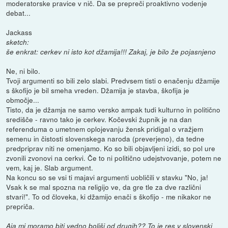
moderatorske pravice v nič. Da se prepreči proaktivno vodenje
debat...
Jackass
sketch:
še enkrat: cerkev ni isto kot džamija!!! Zakaj, je bilo že pojasnjeno
Ne, ni bilo.
Tvoji argumenti so bili zelo slabi. Predvsem tisti o enačenju džamije
s škofijo je bil smeha vreden. Džamija je stavba, škofija je
območje...
Tisto, da je džamja ne samo versko ampak tudi kulturno in politično
središče - ravno tako je cerkev. Kočevski župnik je na dan
referenduma o umetnem oplojevanju žensk pridigal o vražjem
semenu in čistosti slovenskega naroda (preverjeno), da tedne
predpriprav niti ne omenjamo. Ko so bili objavljeni izidi, so pol ure
zvonili zvonovi na cerkvi. Če to ni politično udejstvovanje, potem ne
vem, kaj je. Slab argument.
Na koncu so se vsi ti majavi argumenti uobličili v stavku "No, ja!
Vsak k se mal spozna na religijo ve, da gre tle za dve različni
stvari!". To od človeka, ki džamijo enači s škofijo - me nikakor ne
prepriča.
Aja mi moramo biti vedno boljši od drugih?? To je res v slovenski