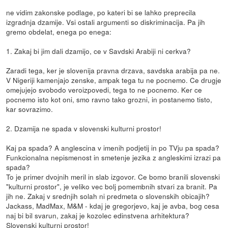
ne vidim zakonske podlage, po kateri bi se lahko preprecila
izgradnja dzamije. Vsi ostali argumenti so diskriminacija. Pa jih
gremo obdelat, enega po enega:
1. Zakaj bi jim dali dzamijo, ce v Savdski Arabiji ni cerkva?
Zaradi tega, ker je slovenija pravna drzava, savdska arabija pa ne.
V Nigeriji kamenjajo zenske, ampak tega tu ne pocnemo. Ce drugje
omejujejo svobodo veroizpovedi, tega to ne pocnemo. Ker ce
pocnemo isto kot oni, smo ravno tako grozni, in postanemo tisto,
kar sovrazimo.
2. Dzamija ne spada v slovenski kulturni prostor!
Kaj pa spada? A anglescina v imenih podjetij in po TVju pa spada?
Funkcionalna nepismenost in smetenje jezika z angleskimi izrazi pa
spada?
To je primer dvojnih meril in slab izgovor. Ce bomo branili slovenski
"kulturni prostor", je veliko vec bolj pomembnih stvari za branit. Pa
jih ne. Zakaj v srednjih solah ni predmeta o slovenskih obicajih?
Jackass, MadMax, M&M - kdaj je gregorjevo, kaj je avba, bog cesa
naj bi bil svarun, zakaj je kozolec edinstvena arhitektura?
Slovenski kulturni prostor!