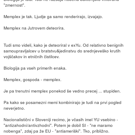
"zmernost".
Memplex je tak. Ljudje ga samo renderirajo, izvajajo.
Memplex na Jutrovem deteorira.
Tudi smo videli, kako je deteoriral v exYu. Od relativno benignih
samoupravljalcev u bratstvu&jedinstvu do srednjeveško krutih
vojščakov in etničnih čistilcev.
Biologija pa vseh primerih enaka.
Memplex, gospoda - memplex.
Je pa trenutni memplex ponekod še vedno precej ... stupiden.
Pa kako se posamezni memi kombinirajo je tudi na prvi pogled
neverjetno.
Nacionalistični v Sloveniji recimo, je včasih imel YU vsebino -
"antizahodni/antivzhodni". Potem je dobil SI - "ne maramo
nobenga", zdaj pa že EU - "antiameriški". Tko, približno.