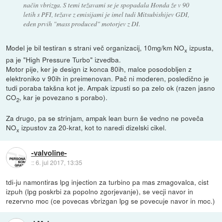
način vbrizga. S temi težavami se je spopadala Honda že v 90
letih s PFI, težave z emisijami je imel tudi Mitsubishijev GDI,
eden prvih "mass produced" motorjev z DI.
Model je bil testiran s strani več organizacij, 10mg/km NO
izpusta,
x
pa je "High Pressure Turbo" izvedba.
Motor pije, ker je design iz konca 80ih, malce posodobljen z
elektroniko v 90ih in preimenovan. Pač ni moderen, posledično je
tudi poraba takšna kot je. Ampak izpusti so pa zelo ok (razen jasno
CO
, kar je povezano s porabo).
2
Za drugo, pa se strinjam, ampak lean burn še vedno ne poveča
NO
izpustov za 20-krat, kot to naredi dizelski cikel.
x
-valvoline-
::
6. jul 2017, 13:35
tdi-ju namontiras lpg injection za turbino pa mas zmagovalca, cist
izpuh (lpg poskrbi za popolno zgorjevanje), se vecji navor in
rezervno moc (ce povecas vbrizgan lpg se povecuje navor in moc.)