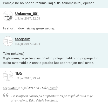
Pomoje ne bo noben razumel kaj si tle zakompliciral, epecar.
Unknown_001
::
3. jul 2017, 22:08
In short... downsizing gone wrong.
facepalm
::
3. jul 2017, 23:04
Tako nekako;)
V glavnem, ce je bencinc prisilno polnjen, lahko bp poganja tudi
tezke avtomobile z enako porabo kot podhranjen mali avtek.
1b0r
::
3. jul 2017, 23:24
negotiator
je
3. jul 2017 ob 21:07
izjavil
:
Pri manjšem navoru pa preprosto voziš pri višjih obratih in je
stvar rešena. Tako deluje bencinar...