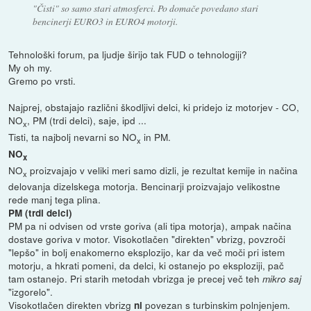
"Čisti" so samo stari atmosferci. Po domače povedano stari
bencinerji EURO3 in EURO4 motorji.
Tehnološki forum, pa ljudje širijo tak FUD o tehnologiji?
My oh my.
Gremo po vrsti.
Najprej, obstajajo različni škodljivi delci, ki pridejo iz motorjev - CO,
NO
, PM (trdi delci), saje, ipd ...
x
Tisti, ta najbolj nevarni so NO
in PM.
x
NO
x
NO
proizvajajo v veliki meri samo dizli, je rezultat kemije in načina
x
delovanja dizelskega motorja. Bencinarji proizvajajo velikostne
rede manj tega plina.
PM (trdi delci)
PM pa ni odvisen od vrste goriva (ali tipa motorja), ampak načina
dostave goriva v motor. Visokotlačen "direkten" vbrizg, povzroči
"lepšo" in bolj enakomerno eksplozijo, kar da več moči pri istem
motorju, a hkrati pomeni, da delci, ki ostanejo po eksploziji, pač
tam ostanejo. Pri starih metodah vbrizga je precej več teh
mikro saj
"izgorelo".
Visokotlačen direkten vbrizg
povezan s turbinskim polnjenjem.
ni