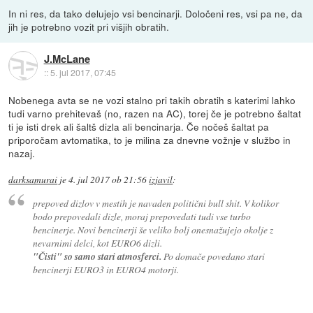
In ni res, da tako delujejo vsi bencinarji. Določeni res, vsi pa ne, da
jih je potrebno vozit pri višjih obratih.
J.McLane
::
5. jul 2017, 07:45
Nobenega avta se ne vozi stalno pri takih obratih s katerimi lahko
tudi varno prehitevaš (no, razen na AC), torej če je potrebno šaltat
ti je isti drek ali šaltš dizla ali bencinarja. Če nočeš šaltat pa
priporočam avtomatika, to je milina za dnevne vožnje v službo in
nazaj.
darksamurai
je
4. jul 2017 ob 21:56
izjavil
:
prepoved dizlov v mestih je navaden politični bull shit. V kolikor
bodo prepovedali dizle, moraj prepovedati tudi vse turbo
bencinerje. Novi bencinerji še veliko bolj onesnažujejo okolje z
nevarnimi delci, kot EURO6 dizli.
"Čisti" so samo stari atmosferci.
Po domače povedano stari
bencinerji EURO3 in EURO4 motorji.