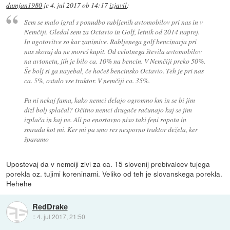
damjan1980
je
4. jul 2017 ob 14:17
izjavil
:
Sem se malo igral s ponudbo rabljenih avtomobilov pri nas in v
Nemčiji. Gledal sem za Octavio in Golf, letnik od 2014 naprej.
In ugotovitve so kar zanimive. Rabljenega golf bencinarja pri
nas skoraj da ne moreš kupit. Od celotnega števila avtomobilov
na avtonetu, jih je bilo ca. 10% na bencin. V Nemčiji preko 50%.
Še bolj si ga nayebal, če hočeš bencinsko Octavio. Teh je pri nas
ca. 5%, ostalo vse traktor. V nemčiji ca. 35%.
Pa ni nekaj fama, kako nemci delajo ogromno km in se bi jim
dizl bolj splačal? Očitno nemci drugače računajo kaj se jim
izplača in kaj ne. Ali pa enostavno niso taki feni ropota in
smrada kot mi. Ker mi pa smo res nesporno traktor dežela, ker
šparamo
Upostevaj da v nemciji zivi za ca. 15 slovenij prebivalcev tujega
porekla oz. tujimi koreninami. Veliko od teh je slovanskega porekla.
Hehehe
RedDrake
::
4. jul 2017, 21:50