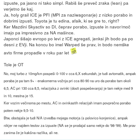
izpuste, pa jasno ni tako simpl. Rabiš še preveč zraka (lean) pa
verjetno še kaj.
Ja, holy grail ICE je PFI (MPI za naziwagonarje) z nizko porabo in
dobrimi izpusti. Toyota je tu edina, afaik, ki se gre to, right?
Ker Mazdini Skyactiv so DI, čeprav porabo, izpuste in navor/moč
imajo pa impresivno za NA mašince.
Japonci šišajo evropo po levi z ICE agregati, jenksi jih bodo pa po
desni z EVji. Na koncu bo imel Warped še prav, in bodo nemške
avto firme propadle v roku par let
Tole je OT
No, moj turbo z 10mg/km pospeši 0-100 v cca 6,X sekundah, je tudi avtomatik, ampak
poraba je pa tam 9+ - enakomerna vožnja pri cca 80-90 na uro da porabo tam okoli
6,5, AC pri 130 cca 8,5, relacijska z ovinki (dosti pospeševanja) je tam nekje med 9
in 10, mestna je 15.
Ker vozim večinoma po mestu, AC in ovinkastih relacijah imam povprečno porabo
potem nekje 9,5-10.
Btw, obstajala je tudi N/A izvedba mojega motorja (s polovico konjenice), ampak
nikjer ne najdem testov za izpuste (NA se je prodajal samo nekje do '98-'99). Me prav
zanima če je kakšna razlika, ali ne.