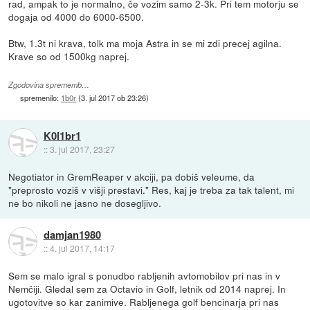
rad, ampak to je normalno, če vozim samo 2-3k. Pri tem motorju se
dogaja od 4000 do 6000-6500.
Btw, 1.3t ni krava, tolk ma moja Astra in se mi zdi precej agilna.
Krave so od 1500kg naprej.
Zgodovina sprememb…
spremenilo:
1b0r
(
3. jul 2017 ob 23:26
)
K0l1br1
::
3. jul 2017, 23:27
Negotiator in GremReaper v akciji, pa dobiš veleume, da
"preprosto voziš v višji prestavi." Res, kaj je treba za tak talent, mi
ne bo nikoli ne jasno ne dosegljivo.
damjan1980
::
4. jul 2017, 14:17
Sem se malo igral s ponudbo rabljenih avtomobilov pri nas in v
Nemčiji. Gledal sem za Octavio in Golf, letnik od 2014 naprej. In
ugotovitve so kar zanimive. Rabljenega golf bencinarja pri nas