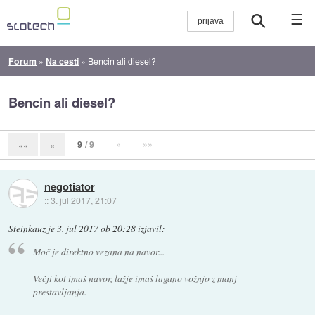
☰
Forum
»
Na cesti
»
Bencin ali diesel?
Bencin ali diesel?
9
/ 9
»
»»
««
«
negotiator
::
3. jul 2017, 21:07
Steinkauz
je
3. jul 2017 ob 20:28
izjavil
:
Moč je direktno vezana na navor...
Večji kot imaš navor, lažje imaš lagano vožnjo z manj
prestavljanja.