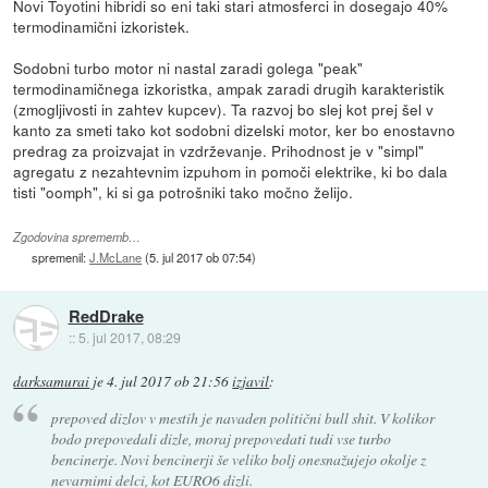
Novi Toyotini hibridi so eni taki stari atmosferci in dosegajo 40%
termodinamični izkoristek.
Sodobni turbo motor ni nastal zaradi golega "peak"
termodinamičnega izkoristka, ampak zaradi drugih karakteristik
(zmogljivosti in zahtev kupcev). Ta razvoj bo slej kot prej šel v
kanto za smeti tako kot sodobni dizelski motor, ker bo enostavno
predrag za proizvajat in vzdrževanje. Prihodnost je v "simpl"
agregatu z nezahtevnim izpuhom in pomoči elektrike, ki bo dala
tisti "oomph", ki si ga potrošniki tako močno želijo.
Zgodovina sprememb…
spremenil:
J.McLane
(
5. jul 2017 ob 07:54
)
RedDrake
::
5. jul 2017, 08:29
darksamurai
je
4. jul 2017 ob 21:56
izjavil
:
prepoved dizlov v mestih je navaden politični bull shit. V kolikor
bodo prepovedali dizle, moraj prepovedati tudi vse turbo
bencinerje. Novi bencinerji še veliko bolj onesnažujejo okolje z
nevarnimi delci, kot EURO6 dizli.