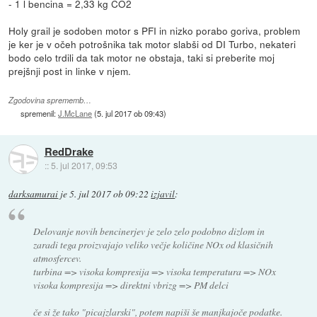
- 1 l bencina = 2,33 kg CO2
Holy grail je sodoben motor s PFI in nizko porabo goriva, problem
je ker je v očeh potrošnika tak motor slabši od DI Turbo, nekateri
bodo celo trdili da tak motor ne obstaja, taki si preberite moj
prejšnji post in linke v njem.
Zgodovina sprememb…
spremenil:
J.McLane
(
5. jul 2017 ob 09:43
)
RedDrake
::
5. jul 2017, 09:53
darksamurai
je
5. jul 2017 ob 09:22
izjavil
:
Delovanje novih bencinerjev je zelo zelo podobno dizlom in
zaradi tega proizvajajo veliko večje količine NOx od klasičnih
atmosfercev.
turbina => visoka kompresija => visoka temperatura => NOx
visoka kompresija => direktni vbrizg => PM delci
če si že tako "picajzlarski", potem napiši še manjkajoče podatke.