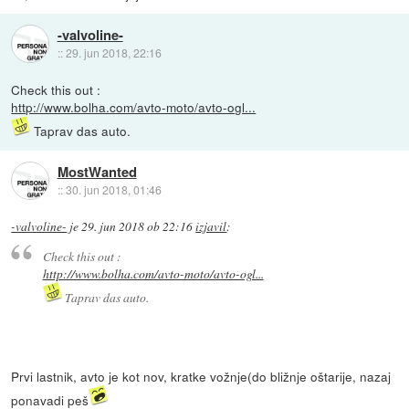
-valvoline-
::
29. jun 2018, 22:16
Check this out :
http://www.bolha.com/avto-moto/avto-ogl...
Taprav das auto.
MostWanted
::
30. jun 2018, 01:46
-valvoline-
je
29. jun 2018 ob 22:16
izjavil
:
Check this out :
http://www.bolha.com/avto-moto/avto-ogl...
Taprav das auto.
Prvi lastnik, avto je kot nov, kratke vožnje(do bližnje oštarije, nazaj
ponavadi peš