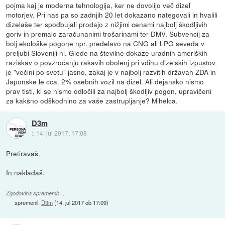
pojma kaj je moderna tehnologija, ker ne dovolijo več dizel
motorjev. Pri nas pa so zadnjih 20 let dokazano nategovali in hvalili
dizelaše ter spodbujali prodajo z nižjimi cenami najbolj škodljivih
goriv in premalo zaračunanimi trošarinami ter DMV. Subvencij za
bolj ekološke pogone npr. predelavo na CNG ali LPG seveda v
preljubi Sloveniji ni. Glede na številne dokaze uradnih ameriških
raziskav o povzročanju rakavih obolenj pri vdihu dizelskih izpustov
je "večini po svetu" jasno, zakaj je v najbolj razvitih državah ZDA in
Japonske le cca. 2% osebnih vozil na dizel. Ali dejansko nismo
prav tisti, ki se nismo odločili za najbolj škodljiv pogon, upravičeni
za kakšno odškodnino za vaše zastrupljanje? Mihelca.
D3m
::
14. jul 2017, 17:08
Pretiravaš.
In nakladaš.
Zgodovina sprememb…
spremenil:
D3m
(
14. jul 2017 ob 17:09
)