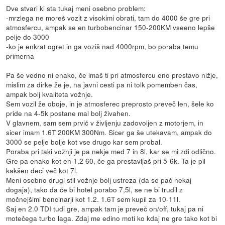
Dve stvari ki sta tukaj meni osebno problem:
-mrzlega ne moreš vozit z visokimi obrati, tam do 4000 še gre pri
atmosfercu, ampak se en turbobencinar 150-200KM vseeno lepše
pelje do 3000
-ko je enkrat ogret in ga voziš nad 4000rpm, bo poraba temu
primerna
Pa še vedno ni enako, če imaš ti pri atmosfercu eno prestavo nižje,
mislim za dirke že je, na javni cesti pa ni tolk pomemben čas,
ampak bolj kvaliteta vožnje.
Sem vozil že oboje, in je atmosferec preprosto preveč len, šele ko
pride na 4-5k postane mal bolj živahen.
V glavnem, sam sem prvič v življenju zadovoljen z motorjem, in
sicer imam 1.6T 200KM 300Nm. Sicer ga še utekavam, ampak do
3000 se pelje bolje kot vse drugo kar sem probal.
Poraba pri taki vožnji je pa nekje med 7 in 8l, kar se mi zdi odlično.
Gre pa enako kot en 1.2 60, če ga prestavljaš pri 5-6k. Ta je pil
kakšen deci več kot 7l.
Meni osebno drugi stil vožnje bolj ustreza (da se pač nekaj
dogaja), tako da če bi hotel porabo 7,5l, se ne bi trudil z
močnejšimi bencinarji kot 1.2. 1.6T sem kupil za 10-11l.
Saj en 2.0 TDI tudi gre, ampak tam je preveč on/off, tukaj pa ni
motečega turbo laga. Zdaj me edino moti ko kdaj ne gre tako kot bi