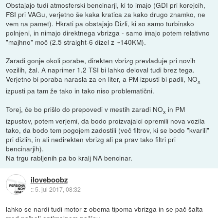
Obstajajo tudi atmosferski bencinarji, ki to imajo (GDI pri korejcih,
FSI pri VAGu, verjetno še kaka kratica za kako drugo znamko, ne
vem na pamet). Hkrati pa obstajajo Dizli, ki so samo turbinsko
polnjeni, in nimajo direktnega vbrizga - samo imajo potem relativno
"majhno" moč (2.5 straight-6 dizel z ~140KM).
Zaradi gonje okoli porabe, direkten vbrizg prevladuje pri novih
vozilih, žal. A naprimer 1.2 TSI bi lahko deloval tudi brez tega.
Verjetno bi poraba narasla za en liter, a PM izpusti bi padli, NO
x
izpusti pa tam že tako in tako niso problematični.
Torej, če bo prišlo do prepovedi v mestih zaradi NO
in PM
x
izpustov, potem verjemi, da bodo proizvajalci opremili nova vozila
tako, da bodo tem pogojem zadostili (več filtrov, ki se bodo "kvarili"
pri dizlih, in ali nedirekten vbrizg ali pa prav tako filtri pri
bencinarjih).
Na trgu rabljenih pa bo kralj NA bencinar.
iloveboobz
::
5. jul 2017, 08:32
lahko se nardi tudi motor z obema tipoma vbrizga in se pač šalta
med najbolj optimalnem načinu..