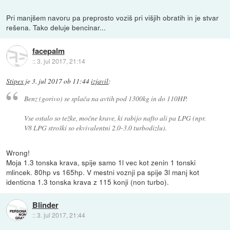
Pri manjšem navoru pa preprosto voziš pri višjih obratih in je stvar
rešena. Tako deluje bencinar...
facepalm
::
3. jul 2017, 21:14
Stipex
je
3. jul 2017 ob 11:44
izjavil
:
Benz (gorivo) se splača na avtih pod 1300kg in do 110HP.
Vse ostalo so težke, močne krave, ki rabijo nafto ali pa LPG (npr.
V8 LPG stroški so ekvivalentni 2.0-3.0 turbodizlu).
Wrong!
Moja 1.3 tonska krava, spije samo 1l vec kot zenin 1 tonski
mlincek. 80hp vs 165hp. V mestni voznji pa spije 3l manj kot
identicna 1.3 tonska krava z 115 konji (non turbo).
Blinder
::
3. jul 2017, 21:44