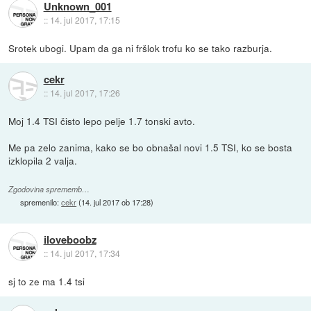
Unknown_001
::
14. jul 2017, 17:15
Srotek ubogi. Upam da ga ni fršlok trofu ko se tako razburja.
cekr
::
14. jul 2017, 17:26
Moj 1.4 TSI čisto lepo pelje 1.7 tonski avto.
Me pa zelo zanima, kako se bo obnašal novi 1.5 TSI, ko se bosta
izklopila 2 valja.
Zgodovina sprememb…
spremenilo:
cekr
(
14. jul 2017 ob 17:28
)
iloveboobz
::
14. jul 2017, 17:34
sj to ze ma 1.4 tsi