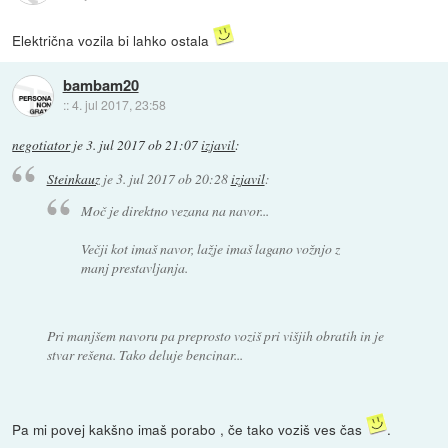
Električna vozila bi lahko ostala
bambam20
::
4. jul 2017, 23:58
negotiator
je
3. jul 2017 ob 21:07
izjavil
:
Steinkauz
je
3. jul 2017 ob 20:28
izjavil
:
Moč je direktno vezana na navor...
Večji kot imaš navor, lažje imaš lagano vožnjo z
manj prestavljanja.
Pri manjšem navoru pa preprosto voziš pri višjih obratih in je
stvar rešena. Tako deluje bencinar...
Pa mi povej kakšno imaš porabo , če tako voziš ves čas
.