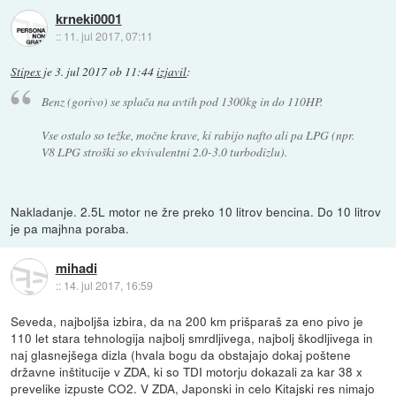
krneki0001
::
11. jul 2017, 07:11
Stipex
je
3. jul 2017 ob 11:44
izjavil
:
Benz (gorivo) se splača na avtih pod 1300kg in do 110HP.
Vse ostalo so težke, močne krave, ki rabijo nafto ali pa LPG (npr.
V8 LPG stroški so ekvivalentni 2.0-3.0 turbodizlu).
Nakladanje. 2.5L motor ne žre preko 10 litrov bencina. Do 10 litrov
je pa majhna poraba.
mihadi
::
14. jul 2017, 16:59
Seveda, najboljša izbira, da na 200 km prišparaš za eno pivo je
110 let stara tehnologija najbolj smrdljivega, najbolj škodljivega in
naj glasnejšega dizla (hvala bogu da obstajajo dokaj poštene
državne inštitucije v ZDA, ki so TDI motorju dokazali za kar 38 x
prevelike izpuste CO2. V ZDA, Japonski in celo Kitajski res nimajo