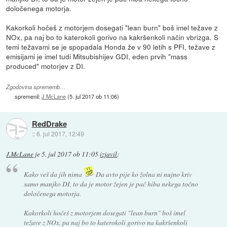
določenega motorja.
Kakorkoli hočeš z motorjem dosegati "lean burn" boš imel težave z
NOx, pa naj bo to katerokoli gorivo na kakršenkoli način vbrizga. S
temi težavami se je spopadala Honda že v 90 letih s PFI, težave z
emisijami je imel tudi Mitsubishijev GDI, eden prvih "mass
produced" motorjev z DI.
Zgodovina sprememb…
spremenil:
J.McLane
(
5. jul 2017 ob 11:06
)
RedDrake
::
6. jul 2017, 12:49
J.McLane
je
5. jul 2017 ob 11:05
izjavil
:
Kako veš da jih nima
Da avto pije ko žolna ni nujno kriv
samo manjko DI, to da je motor žejen je pač hiba nekega točno
določenega motorja.
Kakorkoli hočeš z motorjem dosegati "lean burn" boš imel
težave z NOx, pa naj bo to katerokoli gorivo na kakršenkoli