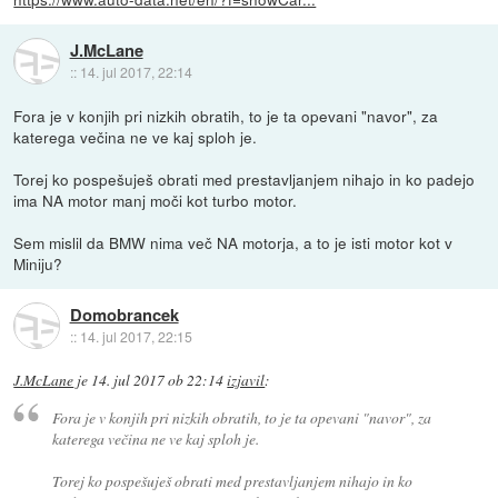
J.McLane
::
14. jul 2017, 22:14
Fora je v konjih pri nizkih obratih, to je ta opevani "navor", za
katerega večina ne ve kaj sploh je.
Torej ko pospešuješ obrati med prestavljanjem nihajo in ko padejo
ima NA motor manj moči kot turbo motor.
Sem mislil da BMW nima več NA motorja, a to je isti motor kot v
Miniju?
Domobrancek
::
14. jul 2017, 22:15
J.McLane
je
14. jul 2017 ob 22:14
izjavil
:
Fora je v konjih pri nizkih obratih, to je ta opevani "navor", za
katerega večina ne ve kaj sploh je.
Torej ko pospešuješ obrati med prestavljanjem nihajo in ko