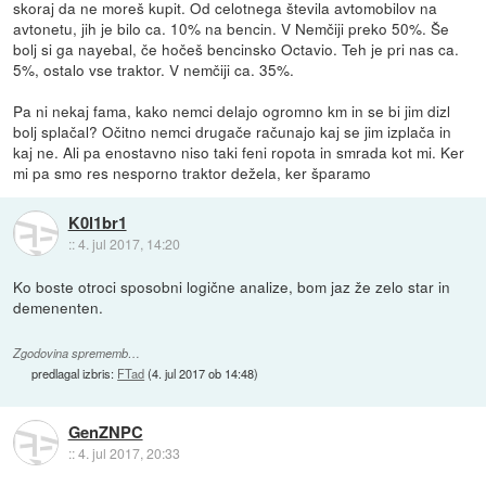
skoraj da ne moreš kupit. Od celotnega števila avtomobilov na
avtonetu, jih je bilo ca. 10% na bencin. V Nemčiji preko 50%. Še
bolj si ga nayebal, če hočeš bencinsko Octavio. Teh je pri nas ca.
5%, ostalo vse traktor. V nemčiji ca. 35%.
Pa ni nekaj fama, kako nemci delajo ogromno km in se bi jim dizl
bolj splačal? Očitno nemci drugače računajo kaj se jim izplača in
kaj ne. Ali pa enostavno niso taki feni ropota in smrada kot mi. Ker
mi pa smo res nesporno traktor dežela, ker šparamo
K0l1br1
::
4. jul 2017, 14:20
Ko boste otroci sposobni logične analize, bom jaz že zelo star in
demenenten.
Zgodovina sprememb…
predlagal izbris:
FTad
(
4. jul 2017 ob 14:48
)
GenZNPC
::
4. jul 2017, 20:33