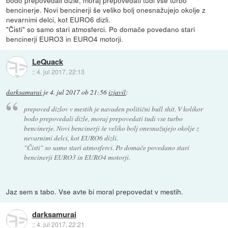
bencinerje. Novi bencinerji še veliko bolj onesnažujejo okolje z
nevarnimi delci, kot EURO6 dizli.
"Čisti" so samo stari atmosferci. Po domače povedano stari
bencinerji EURO3 in EURO4 motorji.
LeQuack
::
4. jul 2017, 22:13
darksamurai
je
4. jul 2017 ob 21:56
izjavil
:
prepoved dizlov v mestih je navaden politični bull shit. V kolikor
bodo prepovedali dizle, moraj prepovedati tudi vse turbo
bencinerje. Novi bencinerji še veliko bolj onesnažujejo okolje z
nevarnimi delci, kot EURO6 dizli.
"Čisti" so samo stari atmosferci. Po domače povedano stari
bencinerji EURO3 in EURO4 motorji.
Jaz sem s tabo. Vse avte bi moral prepovedat v mestih.
darksamurai
::
4. jul 2017, 22:21