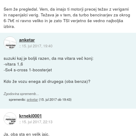
Sem že pregledal. Vem, da imajo ti motorji precej težav z verigami
in napenjalci verig. Težava je v tem, da turbo bencinarjev za okrog
6-7k€ ni ravno veliko in je zato TSI verjetno še vedno najboljša
izbira.
anketar
::
15. jul 2017, 19:40
suzuki kaj je boljš razen, da ma vitara več konj:
-vitara 1,6
-Sx4 s-cross 1-boosterjet
Kdo že vozu enega ali drugega (oba benza)?
Zgodovina sprememb…
spremenilo:
anketar
(
15. jul 2017 ob 19:43
)
krneki0001
::
15. jul 2017, 22:13
Ja, oba sta en velik jajc.