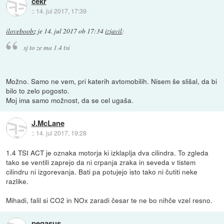
cekr
::
14. jul 2017, 17:39
iloveboobz
je
14. jul 2017 ob 17:34
izjavil
:
sj to ze ma 1.4 tsi
Možno. Samo ne vem, pri katerih avtomobilih. Nisem še slišal, da bi
bilo to zelo pogosto.
Moj ima samo možnost, da se cel ugaša.
J.McLane
::
14. jul 2017, 19:28
1.4 TSI ACT je oznaka motorja ki izklaplja dva cilindra. To zgleda
tako se ventili zaprejo da ni crpanja zraka in seveda v tistem
cilindru ni izgorevanja. Bati pa potujejo isto tako ni čutiti neke
razlike.
Mihadi, falil si CO2 in NOx zaradi česar te ne bo nihče vzel resno.
pegasus