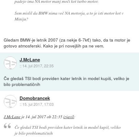
padejo ima NA motor manj moči kot turbo motor.
Sem mislil da BMW nima več NA motorja, a to je isti motor kot v
Miniju?
Gledam BMW-je letnik 2007 (za nekje 6-7k€) tako, da ta motor je
gotovo atmosferski. Kako je pri novejših pa ne vem.
J.McLane
::
14. jul 2017, 22:35
Če gledaš TSI bodi previden kater letnik in model kupiš, veliko je
bilo problematičnih
Domobrancek
::
15. jul 2017, 17:03
J.McLane
je
14. jul 2017 ob 22:35
izjavil
:
Če gledaš TSI bodi previden kater letnik in model kupiš, veliko
je bilo problematičnih