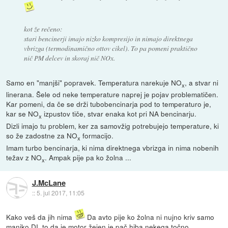
kot že rečeno:
stari bencinerji imajo nizko kompresijo in nimajo direktnega
vbrizga (termodinamično ottov cikel). To pa pomeni praktično
nič PM delcev in skoraj nič NOx.
Samo en "manjši" popravek. Temperatura narekuje NO
, a stvar ni
x
linerana. Šele od neke temperature naprej je pojav problematičen.
Kar pomeni, da če se drži tubobencinarja pod to temperaturo je,
kar se NO
izpustov tiče, stvar enaka kot pri NA bencinarju.
x
Dizli imajo tu problem, ker za samovžig potrebujejo temperature, ki
so že zadostne za NO
formacijo.
x
Imam turbo bencinarja, ki nima direktnega vbrizga in nima nobenih
težav z NO
. Ampak pije pa ko žolna ...
x
J.McLane
::
5. jul 2017, 11:05
Kako veš da jih nima
Da avto pije ko žolna ni nujno kriv samo
manjko DI, to da je motor žejen je pač hiba nekega točno