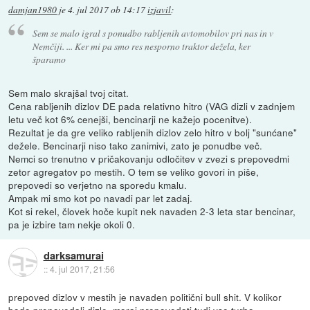
damjan1980
je
4. jul 2017 ob 14:17
izjavil
:
Sem se malo igral s ponudbo rabljenih avtomobilov pri nas in v
Nemčiji. ... Ker mi pa smo res nesporno traktor dežela, ker
šparamo
Sem malo skrajšal tvoj citat.
Cena rabljenih dizlov DE pada relativno hitro (VAG dizli v zadnjem
letu več kot 6% cenejši, bencinarji ne kažejo pocenitve).
Rezultat je da gre veliko rabljenih dizlov zelo hitro v bolj "sunćane"
dežele. Bencinarji niso tako zanimivi, zato je ponudbe več.
Nemci so trenutno v pričakovanju odločitev v zvezi s prepovedmi
zetor agregatov po mestih. O tem se veliko govori in piše,
prepovedi so verjetno na sporedu kmalu.
Ampak mi smo kot po navadi par let zadaj.
Kot si rekel, človek hoče kupit nek navaden 2-3 leta star bencinar,
pa je izbire tam nekje okoli 0.
darksamurai
::
4. jul 2017, 21:56
prepoved dizlov v mestih je navaden politični bull shit. V kolikor
bodo prepovedali dizle, moraj prepovedati tudi vse turbo