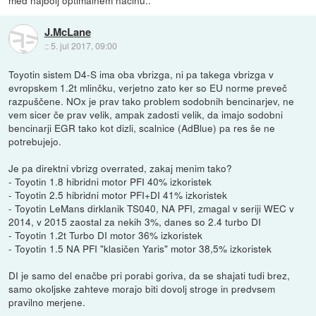
J.McLane
::
5. jul 2017, 09:00
Toyotin sistem D4-S ima oba vbrizga, ni pa takega vbrizga v
evropskem 1.2t mlinčku, verjetno zato ker so EU norme preveč
razpuščene. NOx je prav tako problem sodobnih bencinarjev, ne
vem sicer če prav velik, ampak zadosti velik, da imajo sodobni
bencinarji EGR tako kot dizli, scalnice (AdBlue) pa res še ne
potrebujejo.
Je pa direktni vbrizg overrated, zakaj menim tako?
- Toyotin 1.8 hibridni motor PFI 40% izkoristek
- Toyotin 2.5 hibridni motor PFI+DI 41% izkoristek
- Toyotin LeMans dirklanik TS040, NA PFI, zmagal v seriji WEC v
2014, v 2015 zaostal za nekih 3%, danes so 2.4 turbo DI
- Toyotin 1.2t Turbo DI motor 36% izkoristek
- Toyotin 1.5 NA PFI "klasičen Yaris" motor 38,5% izkoristek
DI je samo del enačbe pri porabi goriva, da se shajati tudi brez,
samo okoljske zahteve morajo biti dovolj stroge in predvsem
pravilno merjene.