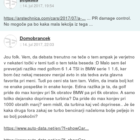
::
14. jul 2017, 19:54
https://arstechnica.com/cars/2017/07/a-...
... PR damage control.
No mogoče pa bo kaka mala lekcija iz tega ...
Domobrancek
::
14. jul 2017, 22:03
Jou folk. Vem, da debata trenutno ne teče o tem ampak je verjetno
v nekateri točki v temi tudi o tem tekla beseda :D Malo sem šel
preverjati razliko med golfom 6 1.4 TSI in BMW serie 1 1.6, ker
bom čez nekaj mesecev menjal avto in sta tedva avta glavna
favorita pri meni. Tudi po ceni sta tam tam. Vidim, da imata bolj kot
ne enake pospeške in enake konje. Edina razlika je ta, da golf
pride do max konjev pri 5k obratov BMW pa pri 6k obratov. A samo
toliko dejansko doprinese turbina? Da pride do max konjev pri
1000 obratih manj? sem mislil, da turbina kaj več doprinese.. Je še
kaka druga fora zakaj se turbo bencinarji načeloma bolje peljejo in
so bolj poskočni?
https://www.auto-data.net/en/?f=showCar...
https://www.auto-data.net/en/?f=showCar...