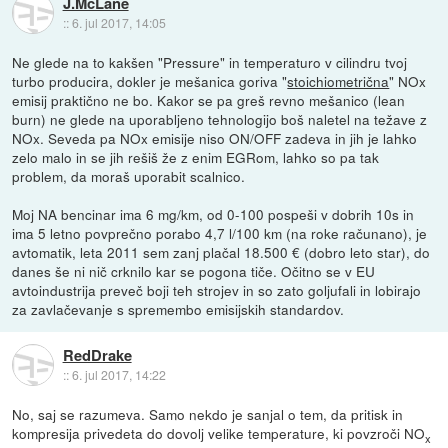
J.McLane
::
6. jul 2017, 14:05
Ne glede na to kakšen "Pressure" in temperaturo v cilindru tvoj
turbo producira, dokler je mešanica goriva "
stoichiometrična
" NOx
emisij praktično ne bo. Kakor se pa greš revno mešanico (lean
burn) ne glede na uporabljeno tehnologijo boš naletel na težave z
NOx. Seveda pa NOx emisije niso ON/OFF zadeva in jih je lahko
zelo malo in se jih rešiš že z enim EGRom, lahko so pa tak
problem, da moraš uporabit scalnico.
Moj NA bencinar ima 6 mg/km, od 0-100 pospeši v dobrih 10s in
ima 5 letno povprečno porabo 4,7 l/100 km (na roke računano), je
avtomatik, leta 2011 sem zanj plačal 18.500 € (dobro leto star), do
danes še ni nič crknilo kar se pogona tiče. Očitno se v EU
avtoindustrija preveč boji teh strojev in so zato goljufali in lobirajo
za zavlačevanje s spremembo emisijskih standardov.
RedDrake
::
6. jul 2017, 14:22
No, saj se razumeva. Samo nekdo je sanjal o tem, da pritisk in
kompresija privedeta do dovolj velike temperature, ki povzroči NO
x