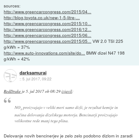
sources:
http://www.greencarcongress.com/2015/04...
http://blog.toyota.co.uk/new-1-5-litre-...
http://www.greencarcongress.com/2015/10...
http://www.greencarcongress.com/2016/12...
http://www.greencarcongress.com/2015/06...
http://www.greencarcongress.com/2015/05...
VW 2.0 TSI 225
g/kWh = 37%
http://www.auto-innovations.com/site/do...
BMW dizel N47 198
g/kWh = 42%
darksamurai
::
5. jul 2017, 09:22
RedDrake
je
5. jul 2017 ob 08:29
izjavil
:
NO
proizvajajo v veliki meri samo dizli, je rezultat kemije in
x
načina delovanja dizelskega motorja. Bencinarji proizvajajo
velikostne rede manj tega plina.
Delovanje novih bencinerjev je zelo zelo podobno dizlom in zaradi