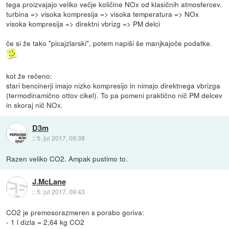
tega proizvajajo veliko večje količine NOx od klasičnih atmosfercev.
turbina => visoka kompresija => visoka temperatura => NOx
visoka kompresija => direktni vbrizg => PM delci
če si že tako "picajzlarski", potem napiši še manjkajoče podatke.
kot že rečeno:
stari bencinerji imajo nizko kompresijo in nimajo direktnega vbrizga
(termodinamično ottov cikel). To pa pomeni praktično nič PM delcev
in skoraj nič NOx.
D3m
::
5. jul 2017, 09:38
Razen veliko CO2. Ampak pustimo to.
J.McLane
::
5. jul 2017, 09:43
CO2 je premosorazmeren s porabo goriva:
- 1 l dizla = 2,64 kg CO2