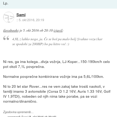
Lp.
Sami
::
5. okt 2016, 20:19
iloveboobz
je
5. okt 2016 ob 20:10
izjavil
:
4,8L z lahko nogo, ja. Če se boš pa malo bolj živahno vozu (kar
se spodobi za 200HP) bo pa hitro več :)
Ni res, ga ima kolega...divja vožnja, LJ-Koper...150-190km/h celo
pot okoli 7,1L povprečna.
Normalne povprečne kombinirane vožnje ima pa 5,6L/100km.
Ni to 20 let star Rover...res ne vem zakaj take trosiš naokoli, v
familji imamo 3 avtomobile (Corsa D 1.2 16V, Auris 1.33 16V, Golf
IV 1,9TDI), nobeden od njih nima take porabe, pa se vozi
normalno/dinamično.
Zgodovina sprememb…
spremenil:
Sami
(
5. okt 2016 ob 20:19
)