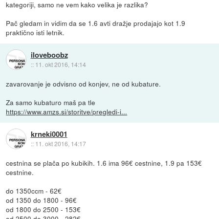
kategoriji, samo ne vem kako velika je razlika?
Pač gledam in vidim da se 1.6 avti dražje prodajajo kot 1.9
praktično isti letnik.
iloveboobz
::
11. okt 2016, 14:14
zavarovanje je odvisno od konjev, ne od kubature.
Za samo kubaturo maš pa tle
https://www.amzs.si/storitve/pregledi-i...
krneki0001
::
11. okt 2016, 14:17
cestnina se plača po kubikih. 1.6 ima 96€ cestnine, 1.9 pa 153€
cestnine.
do 1350ccm - 62€
od 1350 do 1800 - 96€
od 1800 do 2500 - 153€
od 2500 do 3000 - 282€