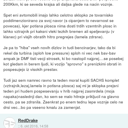
200Kkm, ki se seveda krajsa ali daljsa glede na nacin voznje.
Spet eni avtomobili imajo lahko celotno sklopko ze tovarnisko
poddimenzionirano za svoj navor (s cipanjem to nevarnost se
povecas), kjer potisna plosca nima dosti trdih vzemtnih plosc in
lahko vztrajnik pri kaksni vleki tezkih bremen ali speljevanju (v
klanec) pri visjih obratih hitro pregrejes (lamela zdrsne).
Je pa to "hiba" vseh novih dizlov in tudi bencinarjev, tako da bi
rekel da turbina (sploh low pressure) sploh ni vec nek bav-bav
ampak je DMF tisti vecji strosek, ki bo nastopil najprej....se posebej
kot gledam in berem ljudi, ki vozijo "sprovno" s prenizkimi obrati in
pospesujejo iz visokih prestav.
Tudi jaz sem namrec ravno ta teden moral kupiti SACHS komplet
(vztrajnik,lezaj,lamela in potisna plosca) saj mi je sklopka prejsni
teden pri hudem pospesevanju v hrib najprej zasmrdela (moja
napaka)naslednji dan, ko sem se malo hitreje prikljucil na glavno
cesto, pa se zdrsnila. Zaenkrat po enem tednu lepe voznje celo ne
drsi vec...bo pa vseeno kmalu za zamenjat.
RedDrake
::
6. okt 2016, 14:58