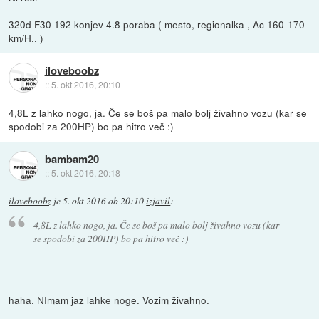
320d F30 192 konjev 4.8 poraba ( mesto, regionalka , Ac 160-170
km/H.. )
iloveboobz
::
5. okt 2016, 20:10
4,8L z lahko nogo, ja. Če se boš pa malo bolj živahno vozu (kar se
spodobi za 200HP) bo pa hitro več :)
bambam20
::
5. okt 2016, 20:18
iloveboobz
je
5. okt 2016 ob 20:10
izjavil
:
4,8L z lahko nogo, ja. Če se boš pa malo bolj živahno vozu (kar
se spodobi za 200HP) bo pa hitro več :)
haha. NImam jaz lahke noge. Vozim živahno.