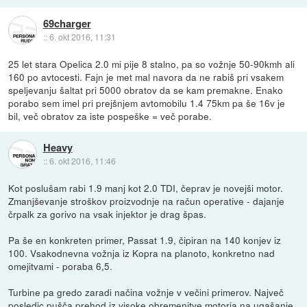
69charger
::
6. okt 2016, 11:31
25 let stara Opelica 2.0 mi pije 8 stalno, pa so vožnje 50-90kmh ali
160 po avtocesti. Fajn je met mal navora da ne rabiš pri vsakem
speljevanju šaltat pri 5000 obratov da se kam premakne. Enako
porabo sem imel pri prejšnjem avtomobilu 1.4 75km pa še 16v je
bil, več obratov za iste pospeške = več porabe.
Heavy
::
6. okt 2016, 11:46
Kot poslušam rabi 1.9 manj kot 2.0 TDI, čeprav je novejši motor.
Zmanjševanje stroškov proizvodnje na račun operative - dajanje
črpalk za gorivo na vsak injektor je drag špas.
Pa še en konkreten primer, Passat 1.9, čipiran na 140 konjev iz
100. Vsakodnevna vožnja iz Kopra na planoto, konkretno nad
omejitvami - poraba 6,5.
Turbine pa gredo zaradi načina vožnje v večini primerov. Največ
posledic pušča prehod iz visoke obremenitve motorja na ugašanje