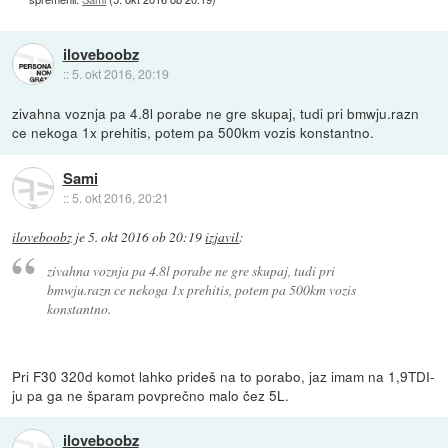
iloveboobz
::
5. okt 2016, 20:19
zivahna voznja pa 4.8l porabe ne gre skupaj, tudi pri bmwju.razn
ce nekoga 1x prehitis, potem pa 500km vozis konstantno.
Sami
::
5. okt 2016, 20:21
iloveboobz
je
5. okt 2016 ob 20:19
izjavil
:
zivahna voznja pa 4.8l porabe ne gre skupaj, tudi pri
bmwju.razn ce nekoga 1x prehitis, potem pa 500km vozis
konstantno.
Pri F30 320d komot lahko prideš na to porabo, jaz imam na 1,9TDI-
ju pa ga ne šparam povprečno malo čez 5L.
iloveboobz