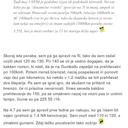
Tudi moj 1.9TDI je podobno žejen ob podobnih hitrostih. Nevem
kako pa ga "dinamični vozniki" spravijo na 5l in manj, ampak se
ne sekiram. Ponavadi vozim naselja 50km/h, relacija 100km/h in
AC 140km/h (vse to po števcu, tako da dejanska hitrost je ravno
tam nekje na omejitvi) in imam zadnjih 15000km porabo ravno
5.55L, kar je meni osebno za 15 let starega dizla super
Skoraj ista poraba, sem pa ga spravil na 5l, tako da sem začel
voziti okoli 120 do 130. Pri 140 se mi je vedno dogajalo, da je
kakšen romun, ki misli, da je na Gumballu zapeljal na prehitevalni
pri 100kmh. Potem moraš bremzat, nazaj pospeševat in ponovit
vajo čez par kilometrov, ko nekdo v 1.2 malčku se loti prehitevat
dva šleparja. Pa sem se igral igro, da skušam ne pritisnit na
bremzo, če ni prisotne nevarnosti. Vmes seveda kakšno
prehitevanje do 150, pa se umaknem nazaj na vozni pas in umirim
tempo. Gume so pa 225 55 r16.
Na 4,7 pa sem ga spravil prve tedne po nakupu, ko ga nisem bil
vajen (prehod iz 1.4 NA bencinarja). Sem vozil med 110 in 120, s
zimskimi gumami. Zdaj težko poustvarim tako vožnjo