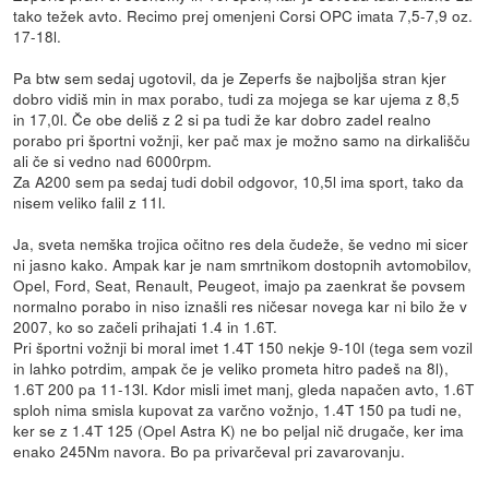
tako težek avto. Recimo prej omenjeni Corsi OPC imata 7,5-7,9 oz.
17-18l.
Pa btw sem sedaj ugotovil, da je Zeperfs še najboljša stran kjer
dobro vidiš min in max porabo, tudi za mojega se kar ujema z 8,5
in 17,0l. Če obe deliš z 2 si pa tudi že kar dobro zadel realno
porabo pri športni vožnji, ker pač max je možno samo na dirkališču
ali če si vedno nad 6000rpm.
Za A200 sem pa sedaj tudi dobil odgovor, 10,5l ima sport, tako da
nisem veliko falil z 11l.
Ja, sveta nemška trojica očitno res dela čudeže, še vedno mi sicer
ni jasno kako. Ampak kar je nam smrtnikom dostopnih avtomobilov,
Opel, Ford, Seat, Renault, Peugeot, imajo pa zaenkrat še povsem
normalno porabo in niso iznašli res ničesar novega kar ni bilo že v
2007, ko so začeli prihajati 1.4 in 1.6T.
Pri športni vožnji bi moral imet 1.4T 150 nekje 9-10l (tega sem vozil
in lahko potrdim, ampak če je veliko prometa hitro padeš na 8l),
1.6T 200 pa 11-13l. Kdor misli imet manj, gleda napačen avto, 1.6T
sploh nima smisla kupovat za varčno vožnjo, 1.4T 150 pa tudi ne,
ker se z 1.4T 125 (Opel Astra K) ne bo peljal nič drugače, ker ima
enako 245Nm navora. Bo pa privarčeval pri zavarovanju.