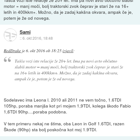
motor = manj moči, bolj traktorski zvok čeprav je stari že na 16+
letih in 400kkm+. Možno, da je zadaj kakšna okvara, ampak če je,
potem je že od novega.
Sami
::
6. okt 2016, 18:48
RedDrake
je
6. okt 2016 ob 18:25
izjavil
:
Tašča vozi iste relacije že 20+ let. Ima pa novi avto občutno
slabši motor = manj moči, bolj traktorski zvok čeprav je stari že
na 16+ letih in 400kkm+. Možno, da je zadaj kakšna okvara,
ampak če je, potem je že od novega.
Sodelavec ima Leona l. 2010 ali 2011 ne vem točno, 1.6TDI
105hp, poraba manjša kot pri mojem 1,9TDI, kolega škodo Fabio
1,6TDI 90hp....poraba podobna.
V tem primeru nekaj ne štima, oba Leon in Golf 1.6TDI, razen
Škode (90hp) sta bolj poskočna kot moj 1.9TDI.