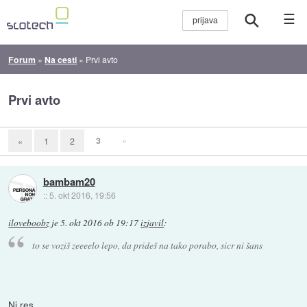
☰
Forum
»
Na cesti
»
Prvi avto
Prvi avto
3
»
«
1
2
bambam20
::
5. okt 2016, 19:56
iloveboobz
je
5. okt 2016 ob 19:17
izjavil
:
to se voziš zeeeelo lepo, da prideš na tako porabo, sicr ni šans
Ni res.