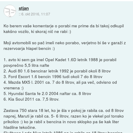
stjan
::
6. okt 2016, 11:07
Ko berem vaše komentarje o porabi me prime da bi takoj odkupil
kakšno vozilo, ki skoraj nič ne rabi :)
Moji avtomobili so pač imeli neko porabo, verjetno bi še v garaži z
rezervoarja hlapel bencin :)
1. avto ki sem ga imel Opel Kadet 1.6D letnik 1988 je porabil
povprečno 5,5 litra nafte
2. Audi 80 1.6 bencinar letnik 1992 je porabil okoli 8 litrov
3. Ford Escort 1.6 bencin 1996 tudi okoli 7 do 8 litrov
4. Mazda MX5 l. 2001 ca. 7 do 8 litrov, ali pa več, odvisno od
vremena :)
5. Hyundai Santa fe 2.0 2004 naftar ca. 8 litrov
6. Kia Soul 2011 ca. 7,5 litrov.
Zastava 750 stara 18 let, ko je šla v pokoj je rabila ca. od 8 litrov
naprej, Maruti je rabil ca. 5- 6 litrov, razen ko je vlekel pol tonsko
prikolico :) ko je rabil x bencina in novo sklopko pa še kak liter
hladilne tekočine.
Službena Lada Niva letnik 1986 pa je rabila ca 18 litrov bencina.