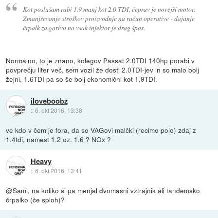
Kot poslušam rabi 1.9 manj kot 2.0 TDI, čeprav je novejši motor.
Zmanjševanje stroškov proizvodnje na račun operative - dajanje
črpalk za gorivo na vsak injektor je drag špas.
Normalno, to je znano, kolegov Passat 2.0TDI 140hp porabi v
povprečju liter več, sem vozil že dosti 2.0TDI-jev in so malo bolj
žejni, 1.6TDI pa so še bolj ekonomični kot 1,9TDI.
iloveboobz
::
6. okt 2016, 13:38
ve kdo v čem je fora, da so VAGovi malčki (recimo polo) zdaj z
1.4tdi, namest 1.2 oz. 1.6 ? NOx ?
Heavy
::
6. okt 2016, 13:41
@Sami, na koliko si pa menjal dvomasni vztrajnik ali tandemsko
črpalko (če sploh)?