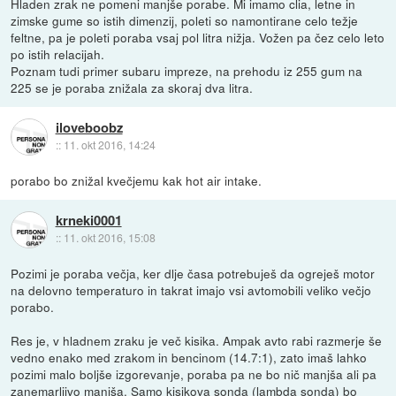
Hladen zrak ne pomeni manjše porabe. Mi imamo clia, letne in
zimske gume so istih dimenzij, poleti so namontirane celo težje
feltne, pa je poleti poraba vsaj pol litra nižja. Vožen pa čez celo leto
po istih relacijah.
Poznam tudi primer subaru impreze, na prehodu iz 255 gum na
225 se je poraba znižala za skoraj dva litra.
iloveboobz
::
11. okt 2016, 14:24
porabo bo znižal kvečjemu kak hot air intake.
krneki0001
::
11. okt 2016, 15:08
Pozimi je poraba večja, ker dlje časa potrebuješ da ogreješ motor
na delovno temperaturo in takrat imajo vsi avtomobili veliko večjo
porabo.
Res je, v hladnem zraku je več kisika. Ampak avto rabi razmerje še
vedno enako med zrakom in bencinom (14.7:1), zato imaš lahko
pozimi malo boljše izgorevanje, poraba pa ne bo nič manjša ali pa
zanemarljivo manjša. Samo kisikova sonda (lambda sonda) bo