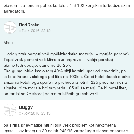
Govorim za tono in pol težko tele z 1.6 102 konjskim turbodizelskim
agregatom.
RedDrake
::
7. okt 2016, 23:12
Mhm.
Hladen zrak pomeni več moči/izkoristka motorja (= manjša poraba)
Topel zrak pomeni več klimatske naprave (= večja poraba)
Gume tudi dodajo, samo ne 20-25%!
Eko gume lahko imajo tam 40% nižji kotalni upor od navadnih, pa
je to prihranek slabega pol litra na 100km. Če bi hotel doseč enako
znižanje kotalnega upora na prehodu iz letnih 225 pnevmatnik na
zimske, bi te morale biti tam reda 165 ali še manj. Če bi hotel liter,
potem bi se že skoraj po motorističnih gumah vozil ...
Buggy
::
7. okt 2016, 23:13
pa sirina pnevmatike niti ni tolk velik problem kot nevzmetna
masa....jaz imam na 20 colah 245/35 zaradi tega slabse pospeske