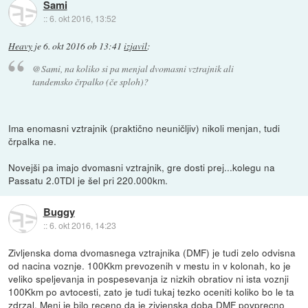
Sami
::
6. okt 2016, 13:52
Heavy
je
6. okt 2016 ob 13:41
izjavil
:
@Sami, na koliko si pa menjal dvomasni vztrajnik ali
tandemsko črpalko (če sploh)?
Ima enomasni vztrajnik (praktično neuničljiv) nikoli menjan, tudi
črpalka ne.
Novejši pa imajo dvomasni vztrajnik, gre dosti prej...kolegu na
Passatu 2.0TDI je šel pri 220.000km.
Buggy
::
6. okt 2016, 14:23
Zivljenska doma dvomasnega vztrajnika (DMF) je tudi zelo odvisna
od nacina voznje. 100Kkm prevozenih v mestu in v kolonah, ko je
veliko speljevanja in pospesevanja iz nizkih obratiov ni ista voznji
100Kkm po avtocesti, zato je tudi tukaj tezko oceniti koliko bo le ta
zdrzal. Meni je bilo receno da je zivjenska doba DMF povprecno