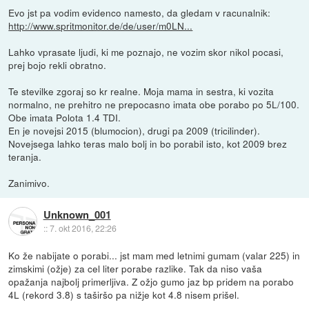
Evo jst pa vodim evidenco namesto, da gledam v racunalnik:
http://www.spritmonitor.de/de/user/m0LN...
Lahko vprasate ljudi, ki me poznajo, ne vozim skor nikol pocasi,
prej bojo rekli obratno.
Te stevilke zgoraj so kr realne. Moja mama in sestra, ki vozita
normalno, ne prehitro ne prepocasno imata obe porabo po 5L/100.
Obe imata Polota 1.4 TDI.
En je novejsi 2015 (blumocion), drugi pa 2009 (tricilinder).
Novejsega lahko teras malo bolj in bo porabil isto, kot 2009 brez
teranja.
Zanimivo.
Unknown_001
::
7. okt 2016, 22:26
Ko že nabijate o porabi... jst mam med letnimi gumam (valar 225) in
zimskimi (ožje) za cel liter porabe razlike. Tak da niso vaša
opažanja najbolj primerljiva. Z ožjo gumo jaz bp pridem na porabo
4L (rekord 3.8) s taširšo pa nižje kot 4.8 nisem prišel.