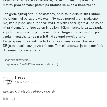
metrov pred semafor potem pa bremza ko budala nepotrebno.
Jaz grem zjutraj cez 18 semaforjev, ce bi tako delal bi tut z kurac
motorjem mel porabo v visavah. NA casu neprofitiram prakticno
nic, ker je pred mano "gneca" vozil. V bistvu sem ugotovil, da ko se
mi prvi semafor prizge zelen in peljem 40kmh, lahko brez zaviranja
zapeljem cez naslednjih 5 semaforjev. Drugace pa se moram pri
vsakem ustavit, ker sem glih 5-10 sekund prehitro tam.
Pa ne spomnim se kako je to tocno v slo, ampak se izboljsuje. V
DE je tak nacin voznje ze priucen. Tam ni zaletavanja od semaforja
do semaforja, ce ni treba.
Zgodovina sprememb…
spremenil:
GenZNPC
(
6. okt 2016 ob 09:20
)
Heavy
::
6. okt 2016, 09:56
GeForce
je
6. okt 2016 ob 00:14
izjavil
:
+1