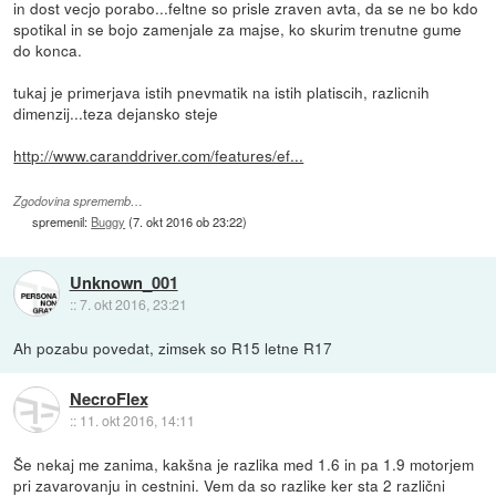
in dost vecjo porabo...feltne so prisle zraven avta, da se ne bo kdo
spotikal in se bojo zamenjale za majse, ko skurim trenutne gume
do konca.
tukaj je primerjava istih pnevmatik na istih platiscih, razlicnih
dimenzij...teza dejansko steje
http://www.caranddriver.com/features/ef...
Zgodovina sprememb…
spremenil:
Buggy
(
7. okt 2016 ob 23:22
)
Unknown_001
::
7. okt 2016, 23:21
Ah pozabu povedat, zimsek so R15 letne R17
NecroFlex
::
11. okt 2016, 14:11
Še nekaj me zanima, kakšna je razlika med 1.6 in pa 1.9 motorjem
pri zavarovanju in cestnini. Vem da so razlike ker sta 2 različni