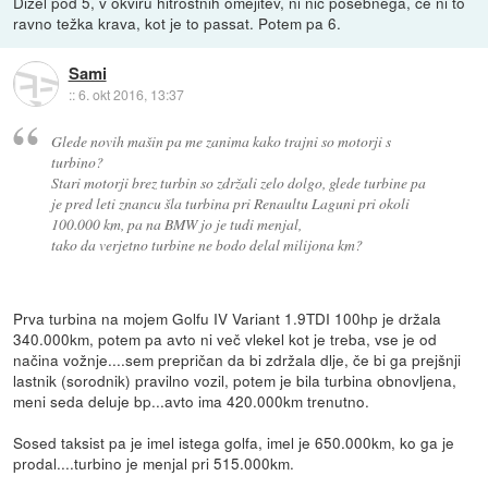
Dizel pod 5, v okviru hitrostnih omejitev, ni nič posebnega, če ni to
ravno težka krava, kot je to passat. Potem pa 6.
Sami
::
6. okt 2016, 13:37
Glede novih mašin pa me zanima kako trajni so motorji s
turbino?
Stari motorji brez turbin so zdržali zelo dolgo, glede turbine pa
je pred leti znancu šla turbina pri Renaultu Laguni pri okoli
100.000 km, pa na BMW jo je tudi menjal,
tako da verjetno turbine ne bodo delal milijona km?
Prva turbina na mojem Golfu IV Variant 1.9TDI 100hp je držala
340.000km, potem pa avto ni več vlekel kot je treba, vse je od
načina vožnje....sem prepričan da bi zdržala dlje, če bi ga prejšnji
lastnik (sorodnik) pravilno vozil, potem je bila turbina obnovljena,
meni seda deluje bp...avto ima 420.000km trenutno.
Sosed taksist pa je imel istega golfa, imel je 650.000km, ko ga je
prodal....turbino je menjal pri 515.000km.