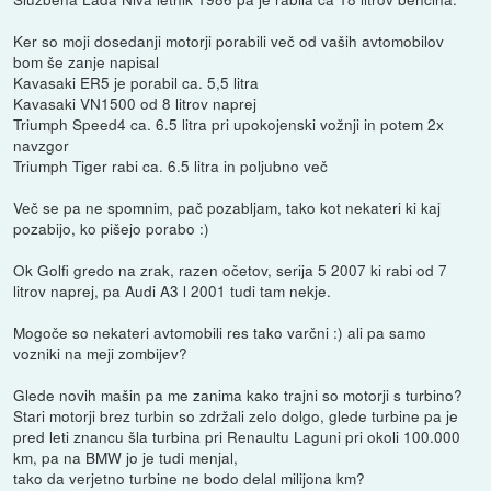
Ker so moji dosedanji motorji porabili več od vaših avtomobilov
bom še zanje napisal
Kavasaki ER5 je porabil ca. 5,5 litra
Kavasaki VN1500 od 8 litrov naprej
Triumph Speed4 ca. 6.5 litra pri upokojenski vožnji in potem 2x
navzgor
Triumph Tiger rabi ca. 6.5 litra in poljubno več
Več se pa ne spomnim, pač pozabljam, tako kot nekateri ki kaj
pozabijo, ko pišejo porabo :)
Ok Golfi gredo na zrak, razen očetov, serija 5 2007 ki rabi od 7
litrov naprej, pa Audi A3 l 2001 tudi tam nekje.
Mogoče so nekateri avtomobili res tako varčni :) ali pa samo
vozniki na meji zombijev?
Glede novih mašin pa me zanima kako trajni so motorji s turbino?
Stari motorji brez turbin so zdržali zelo dolgo, glede turbine pa je
pred leti znancu šla turbina pri Renaultu Laguni pri okoli 100.000
km, pa na BMW jo je tudi menjal,
tako da verjetno turbine ne bodo delal milijona km?