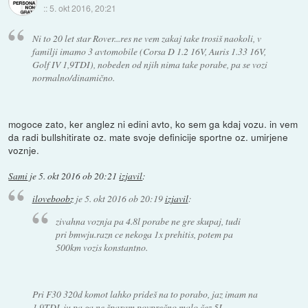
::
5. okt 2016, 20:21
Ni to 20 let star Rover...res ne vem zakaj take trosiš naokoli, v
familji imamo 3 avtomobile (Corsa D 1.2 16V, Auris 1.33 16V,
Golf IV 1,9TDI), nobeden od njih nima take porabe, pa se vozi
normalno/dinamično.
mogoce zato, ker anglez ni edini avto, ko sem ga kdaj vozu. in vem
da radi bullshitirate oz. mate svoje definicije sportne oz. umirjene
voznje.
Sami
je
5. okt 2016 ob 20:21
izjavil
:
iloveboobz
je
5. okt 2016 ob 20:19
izjavil
:
zivahna voznja pa 4.8l porabe ne gre skupaj, tudi
pri bmwju.razn ce nekoga 1x prehitis, potem pa
500km vozis konstantno.
Pri F30 320d komot lahko prideš na to porabo, jaz imam na
1,9TDI-ju pa ga ne šparam povprečno malo čez 5L.