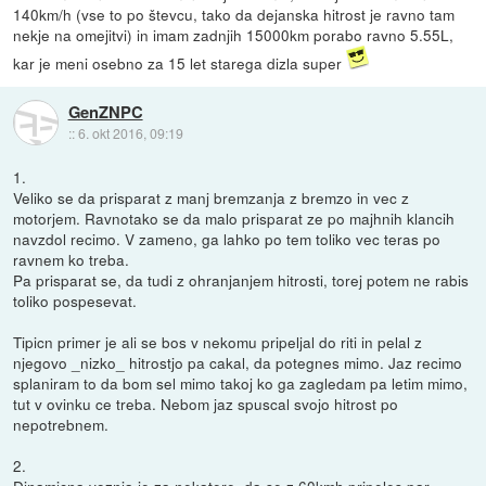
140km/h (vse to po števcu, tako da dejanska hitrost je ravno tam
nekje na omejitvi) in imam zadnjih 15000km porabo ravno 5.55L,
kar je meni osebno za 15 let starega dizla super
GenZNPC
::
6. okt 2016, 09:19
1.
Veliko se da prisparat z manj bremzanja z bremzo in vec z
motorjem. Ravnotako se da malo prisparat ze po majhnih klancih
navzdol recimo. V zameno, ga lahko po tem toliko vec teras po
ravnem ko treba.
Pa prisparat se, da tudi z ohranjanjem hitrosti, torej potem ne rabis
toliko pospesevat.
Tipicn primer je ali se bos v nekomu pripeljal do riti in pelal z
njegovo _nizko_ hitrostjo pa cakal, da potegnes mimo. Jaz recimo
splaniram to da bom sel mimo takoj ko ga zagledam pa letim mimo,
tut v ovinku ce treba. Nebom jaz spuscal svojo hitrost po
nepotrebnem.
2.
Dinamicna voznja je za nekatere, da se z 60kmh pripeles par