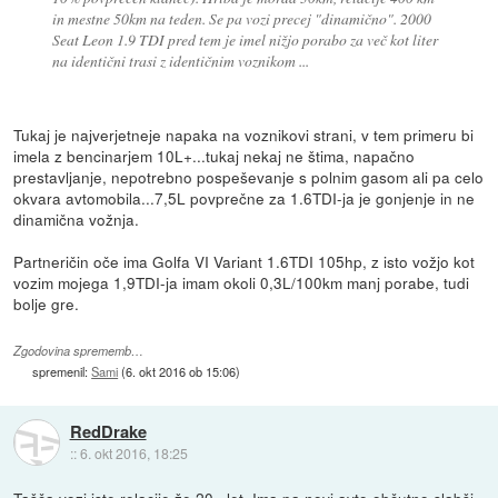
in mestne 50km na teden. Se pa vozi precej "dinamično". 2000
Seat Leon 1.9 TDI pred tem je imel nižjo porabo za več kot liter
na identični trasi z identičnim voznikom ...
Tukaj je najverjetneje napaka na voznikovi strani, v tem primeru bi
imela z bencinarjem 10L+...tukaj nekaj ne štima, napačno
prestavljanje, nepotrebno pospeševanje s polnim gasom ali pa celo
okvara avtomobila...7,5L povprečne za 1.6TDI-ja je gonjenje in ne
dinamična vožnja.
Partneričin oče ima Golfa VI Variant 1.6TDI 105hp, z isto vožjo kot
vozim mojega 1,9TDI-ja imam okoli 0,3L/100km manj porabe, tudi
bolje gre.
Zgodovina sprememb…
spremenil:
Sami
(
6. okt 2016 ob 15:06
)
RedDrake
::
6. okt 2016, 18:25
Tašča vozi iste relacije že 20+ let. Ima pa novi avto občutno slabši