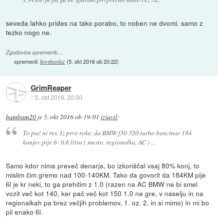
seveda lahko prides na tako porabo, to noben ne dvomi. samo z
tezko nogo ne.
Zgodovina sprememb…
spremenil:
iloveboobz
(
5. okt 2016 ob 20:22
)
GrimReaper
::
5. okt 2016, 20:30
bambam20
je
5. okt 2016 ob 19:01
izjavil
:
To pač ni res. Iz prve roke, da BMW f30 320 turbo bencinar 184
konjev pije 6- 6.6 litra ( mesto, regionalka, AC ) ..
Samo kdor nima preveč denarja, bo izkoriščal vsaj 80% konj, to
mislim čim gremo nad 100-140KM. Tako da govorit da 184KM pije
6l je kr neki, to ga prehitim z 1.0 (razen na AC BMW ne bi smel
vozit več kot 140, ker pač več kot 150 1.0 ne gre, v naselju in na
regionalkah pa brez večjih problemov, 1. oz. 2. in si mimo) in mi bo
pil enako 6l.