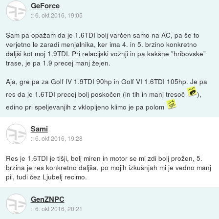
GeForce
::
6. okt 2016, 19:05
Sam pa opažam da je 1.6TDI bolj varčen samo na AC, pa še to
verjetno le zaradi menjalnika, ker ima 4. in 5. brzino konkretno
daljši kot moj 1.9TDI. Pri relacijski vožnji in pa kakšne "hribovske"
trase, je pa 1.9 precej manj žejen.
Aja, gre pa za Golf IV 1.9TDI 90hp in Golf VI 1.6TDI 105hp. Je pa
res da je 1.6TDI precej bolj poskočen (in tih in manj tresoč
),
edino pri speljevanjih z vklopljeno klimo je pa polom
Sami
::
6. okt 2016, 19:28
Res je 1.6TDI je tišji, bolj miren in motor se mi zdi bolj prožen, 5.
brzina je res konkretno daljša, po mojih izkušnjah mi je vedno manj
pil, tudi čez Ljubelj recimo.
GenZNPC
::
6. okt 2016, 20:21