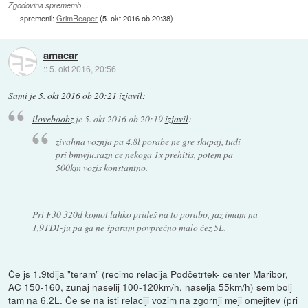
Zgodovina sprememb…
spremenil:
GrimReaper
(
5. okt 2016 ob 20:38
)
amacar
::
5. okt 2016, 20:56
Sami
je
5. okt 2016 ob 20:21
izjavil
:
iloveboobz
je
5. okt 2016 ob 20:19
izjavil
:
zivahna voznja pa 4.8l porabe ne gre skupaj, tudi
pri bmwju.razn ce nekoga 1x prehitis, potem pa
500km vozis konstantno.
Pri F30 320d komot lahko prideš na to porabo, jaz imam na
1,9TDI-ju pa ga ne šparam povprečno malo čez 5L.
Če js 1.9tdija "teram" (recimo relacija Podčetrtek- center Maribor,
AC 150-160, zunaj naselij 100-120km/h, naselja 55km/h) sem bolj
tam na 6.2L. Če se na isti relaciji vozim na zgornji meji omejitev (pri