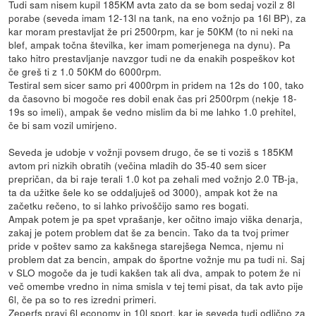
Tudi sam nisem kupil 185KM avta zato da se bom sedaj vozil z 8l
porabe (seveda imam 12-13l na tank, na eno vožnjo pa 16l BP), za
kar moram prestavljat že pri 2500rpm, kar je 50KM (to ni neki na
blef, ampak točna številka, ker imam pomerjenega na dynu). Pa
tako hitro prestavljanje navzgor tudi ne da enakih pospeškov kot
če greš ti z 1.0 50KM do 6000rpm.
Testiral sem sicer samo pri 4000rpm in pridem na 12s do 100, tako
da časovno bi mogoče res dobil enak čas pri 2500rpm (nekje 18-
19s so imeli), ampak še vedno mislim da bi me lahko 1.0 prehitel,
če bi sam vozil umirjeno.
Seveda je udobje v vožnji povsem drugo, če se ti voziš s 185KM
avtom pri nizkih obratih (večina mladih do 35-40 sem sicer
prepričan, da bi raje terali 1.0 kot pa zehali med vožnjo 2.0 TB-ja,
ta da užitke šele ko se oddaljuješ od 3000), ampak kot že na
začetku rečeno, to si lahko privoščijo samo res bogati.
Ampak potem je pa spet vprašanje, ker očitno imajo viška denarja,
zakaj je potem problem dat še za bencin. Tako da ta tvoj primer
pride v poštev samo za kakšnega starejšega Nemca, njemu ni
problem dat za bencin, ampak do športne vožnje mu pa tudi ni. Saj
v SLO mogoče da je tudi kakšen tak ali dva, ampak to potem že ni
več omembe vredno in nima smisla v tej temi pisat, da tak avto pije
6l, če pa so to res izredni primeri.
Zeperfs pravi 6l economy in 10l sport, kar je seveda tudi odlično za