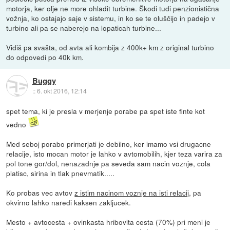
motorja, ker olje ne more ohladit turbine. Škodi tudi penzionistična
vožnja, ko ostajajo saje v sistemu, in ko se te oluščijo in padejo v
turbino ali pa se naberejo na lopaticah turbine...
Vidiš pa svašta, od avta ali kombija z 400k+ km z original turbino
do odpovedi po 40k km.
Buggy
::
6. okt 2016, 12:14
spet tema, ki je presla v merjenje porabe pa spet iste finte kot
vedno
Med seboj porabo primerjati je debilno, ker imamo vsi drugacne
relacije, isto mocan motor je lahko v avtomobilih, kjer teza varira za
pol tone gor/dol, nenazadnje pa seveda sam nacin voznje, cola
platisc, sirina in tlak pnevmatik.....
Ko probas vec avtov
z istim nacinom voznje na isti relacij
, pa
okvirno lahko naredi kaksen zakljucek.
Mesto + avtocesta + ovinkasta hribovita cesta (70%) pri meni je