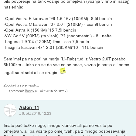
bilo povprecje
na tank voznje
po omejitvah (voznja v hrib in nazaj)
naslednje:
-Opel Vectra B karavan '99 1.6 16v (105KM) -8,5l bencin
-Opel Vectra C karavan '07 2.0T (210KM) - cca 9l bencin
-Opel Astra K (150KM) '15 7,5l bencin
-VW Golf V (90KM) (ta visok) '?? (nadomestni) - 8L nafta
-Laguna 1.9 '04 (120KM) limo - cca 7,5 nafta
-Insignia karavan 4x4 2.0T (285KM)'10 - 11L bencin
Sem imel pa na poti na morje (Lj-Rab) tudi z Vectro 2.0T porabo
6l/100km ...tako da se da vse ce se hoce, vazno je samo ali bomo
lagali sami sebi ali se drugim
Zgodovina sprememb…
spremenil:
Buggy
(
6. okt 2016 ob 12:17
)
Aston_11
::
6. okt 2016, 12:23
Imate pač težko nogo, mnogo klancev ali pa ne vozite po
omejitvah, ali pa vozite po omejitvah, pa z mnogo pospeševanja.