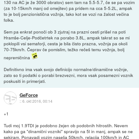
130 na AC je že 3000 obratov) sem tam na 5.5-5.7, če se pa vozim
(za 10-15km/h manj od omejitev) pa pridem na cca 5-5.2L, ampak
to je bolj penzionistična vožnja, tako kot se vozi na žalost večina
folka.
Sem pa enkrat ponoči ob 3 zjutraj na prazni cesti prišel na poti
Hramše-Celje-Podčetrtek na porabo 3.8L, ampak takrat so se mi
poklopili vsi semaforji, cesta je bila čisto prazna, vožnja pa okoli
70-75km/h. Čeprav če pomislim, težko rečeš temu vožnja, bolj
nepremičnina
Definitivno ima vsak svojo definicijo normalne/dinamične vožnje,
zato so ti podatki o porabi brezvezni, mora vsak posamezni voznik
poskusiti in primerjati.
GeForce
::
6. okt 2016, 00:14
+1
Tudi moj 1.9TDI je podobno žejen ob podobnih hitrostih. Nevem
kako pa ga "dinamični vozniki" spravijo na 5l in manj, ampak se ne
sekiram. Ponavadi vozim naselja 50km/h, relacija 100km/h in AC