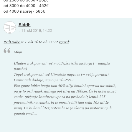
od 3000 do 4000 - 452€
od 4000 naprej - 565€
Siddh
::
11. okt 2016, 14:22
RedDrake
je
7. okt 2016 ob 23:12
izjavil
:
Mhm.
Hladen zrak pomeni več moči/izkoristka motorja (= manjša
poraba)
Topel zrak pomeni več klimatske naprave (= večja poraba)
Gume tudi dodajo, samo ne 20-25%!
Eko gume lahko imajo tam 40% nižji kotalni upor od navadnih,
pa je to prihranek slabega pol litra na 100km. Če bi hotel doseč
enako znižanje kotalnega upora na prehodu iz letnih 225
pnevmatnik na zimske, bi te morale biti tam reda 165 ali še
manj. Če bi hotel liter, potem bi se že skoraj po motorističnih
gumah vozil ...