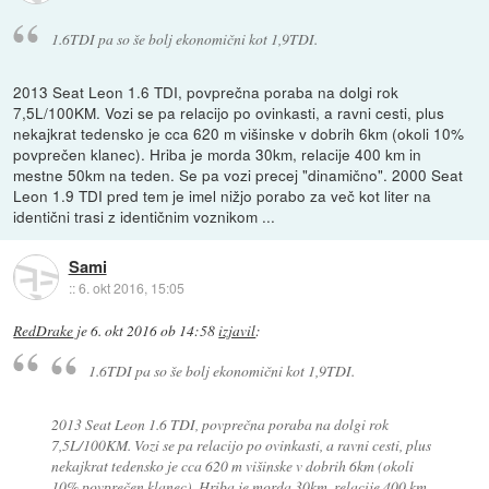
1.6TDI pa so še bolj ekonomični kot 1,9TDI.
2013 Seat Leon 1.6 TDI, povprečna poraba na dolgi rok
7,5L/100KM. Vozi se pa relacijo po ovinkasti, a ravni cesti, plus
nekajkrat tedensko je cca 620 m višinske v dobrih 6km (okoli 10%
povprečen klanec). Hriba je morda 30km, relacije 400 km in
mestne 50km na teden. Se pa vozi precej "dinamično". 2000 Seat
Leon 1.9 TDI pred tem je imel nižjo porabo za več kot liter na
identični trasi z identičnim voznikom ...
Sami
::
6. okt 2016, 15:05
RedDrake
je
6. okt 2016 ob 14:58
izjavil
:
1.6TDI pa so še bolj ekonomični kot 1,9TDI.
2013 Seat Leon 1.6 TDI, povprečna poraba na dolgi rok
7,5L/100KM. Vozi se pa relacijo po ovinkasti, a ravni cesti, plus
nekajkrat tedensko je cca 620 m višinske v dobrih 6km (okoli
10% povprečen klanec). Hriba je morda 30km, relacije 400 km