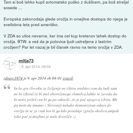
Tam si boš lahko kupil avtomatsko puško z dušilcem, pa boš streljal
sosede ...
Evropska zakonodaja glede orožja in omejitve dostopa do njega je
svetlobna leta pred ameriško.
V ZDA so ulice nevarne, ker ima cel kup kretenov lahek dostop do
orožja. BTW. a veš da je polovica ljudi ustreljena z lastnim
orožjem? Par let nazaj je bil članek ravno na temo orožja v ZDA.
mitja73
::
9. apr 2014, 09:04
zdravc1974
je
9. apr 2014 ob 04:01
izjavil
:
In ko gre človeku za življenje ne izbira sredstev,vem da tudi sam
ne bi izbiral če bi mel oboroženega vlomilca,lahko se zaveda da
bi notri prišel,ven bi ga pa odnesli...to je pač njegova izbira. Me
pa moti da imamo v Sloveniji nekako demoniziran odnos do
orožja in se za vsak kos ki ga kdo poseduje zgraža okolica,ampak
tako pač je,majhno je naše dvorišče :)