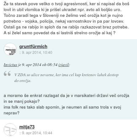
Že ta stavek pove veliko o tvoji agresivnosti, ker si napisal da boš
lovil in ubil vlomilca ki je prišel ukradet npr. avto ali boljšo uro.
Točno zaradi tega v Sloveniji ne želimo več orožja kot je nujno
potrebno - vojska, policija, nekaj varnostnikov in pa par lovcev.
Ostali ga ne rabijo in sploh da ne rabijo razkazovat brez potrebe.
A si želel samo povedat da si lastniš strelno orožje al kaj ?
gruntfürmich
::
9. apr 2014, 10:40
Invictus
je
9. apr 2014 ob 08:54
izjavil
:
V ZDA so ulice nevarne, ker ima cel kup kretenov lahek dostop
do orožja.
a moramo še enkrat razlagat da je v marsikateri državi več orožja
in se manj pokajo?
ima folk res tako slab spomin, je neumen ali samo trola v svoj
neprav?
mitja73
::
9. apr 2014, 10:44