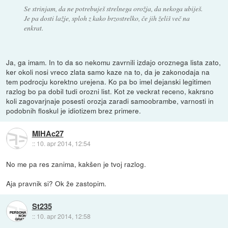
Se strinjam, da ne potrebuješ strelnega orožja, da nekoga ubiješ.
Je pa dosti lažje, sploh z kako brzostrelko, če jih želiš več na
enkrat.
Ja, ga imam. In to da so nekomu zavrnili izdajo oroznega lista zato,
ker okoli nosi vreco zlata samo kaze na to, da je zakonodaja na
tem podrocju korektno urejena. Ko pa bo imel dejanski legitimen
razlog bo pa dobil tudi orozni list. Kot ze veckrat receno, kakrsno
koli zagovarjnaje posesti orozja zaradi samoobrambe, varnosti in
podobnih floskul je idiotizem brez primere.
MIHAc27
::
10. apr 2014, 12:54
No me pa res zanima, kakšen je tvoj razlog.
Aja pravnik si? Ok že zastopim.
St235
::
10. apr 2014, 12:58