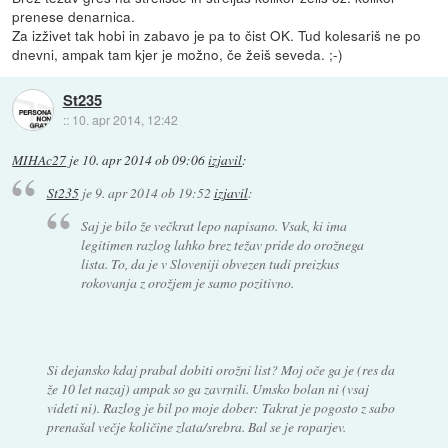
prenese denarnica.
Za izživet tak hobi in zabavo je pa to čist OK. Tud kolesariš ne po
dnevni, ampak tam kjer je možno, če žeiš seveda. ;-)
St235
::
10. apr 2014, 12:42
MIHAc27
je
10. apr 2014 ob 09:06
izjavil
:
St235
je
9. apr 2014 ob 19:52
izjavil
:
Saj je bilo že večkrat lepo napisano. Vsak, ki ima
legitimen razlog lahko brez težav pride do orožnega
lista. To, da je v Sloveniji obvezen tudi preizkus
rokovanja z orožjem je samo pozitivno.
Si dejansko kdaj prabal dobiti orožni list? Moj oče ga je (res da
že 10 let nazaj) ampak so ga zavrnili. Umsko bolan ni (vsaj
videti ni). Razlog je bil po moje dober: Takrat je pogosto z sabo
prenašal večje količine zlata/srebra. Bal se je roparjev.