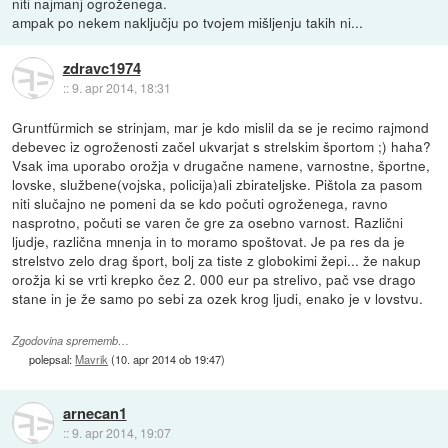
niti najmanj ogroženega.
ampak po nekem naključju po tvojem mišljenju takih ni...
zdravc1974
::
9. apr 2014, 18:31
Gruntfürmich se strinjam, mar je kdo mislil da se je recimo rajmond
debevec iz ogroženosti začel ukvarjat s strelskim športom ;) haha?
Vsak ima uporabo orožja v drugačne namene, varnostne, športne,
lovske, službene(vojska, policija)ali zbirateljske. Pištola za pasom
niti slučajno ne pomeni da se kdo počuti ogroženega, ravno
nasprotno, počuti se varen če gre za osebno varnost. Različni
ljudje, različna mnenja in to moramo spoštovat. Je pa res da je
strelstvo zelo drag šport, bolj za tiste z globokimi žepi... že nakup
orožja ki se vrti krepko čez 2. 000 eur pa strelivo, pač vse drago
stane in je že samo po sebi za ozek krog ljudi, enako je v lovstvu.
Zgodovina sprememb…
polepsal:
Mavrik
(
10. apr 2014 ob 19:47
)
arnecan1
::
9. apr 2014, 19:07