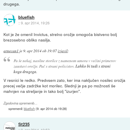
drugega.
bluefish
::
9. apr 2014, 19:26
Kot je že omenil Invictus, strelno orožje omogoča bistveno bolj
brezosebno obliko nasilja.
arnecan1
je
9. apr 2014 ob 19:07
izjavil
:
Pa še nekaj, nasilne storilce z namenom umora v večini primerov
zaustavi orožje. Pač s strani policistov.
Lahko bi tudi s strani
koga drugega.
V resnici le redko. Predvsem zato, ker ima naključen nosilec orožja
precej večje zadržke kot morilec. Slednji je pa po možnosti še
mahnjen na streljanje in tako bolj "izurjen".
Zgodovina sprememb…
spremenil:
bluefish
(
9. apr 2014 ob 19:28
)
St235
::
9. apr 2014, 19:52