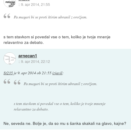
::
9. apr 2014, 21:55
Pa magari bi se proti štirim ubranil z orožjem.
s tem stavkom si povedal vse o tem, koliko je tvoje mnenje
relavantno za debato.
arnecan1
::
9. apr 2014, 22:12
St235
je
9. apr 2014 ob 21:55
izjavil
:
Pa magari bi se proti štirim ubranil z orožjem.
s tem stavkom si povedal vse o tem, koliko je tvoje mnenje
relavantno za debato.
Ne, seveda ne. Bolje je, da so mu s šanka skakali na glavo, kajne?