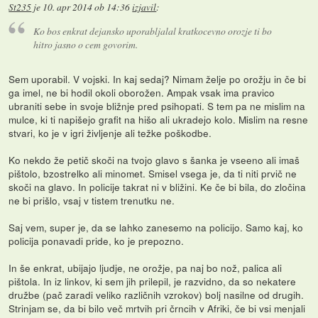
St235
je
10. apr 2014 ob 14:36
izjavil
:
Ko bos enkrat dejansko uporabljalal kratkocevno orozje ti bo
hitro jasno o cem govorim.
Sem uporabil. V vojski. In kaj sedaj? Nimam želje po orožju in če bi
ga imel, ne bi hodil okoli oborožen. Ampak vsak ima pravico
ubraniti sebe in svoje bližnje pred psihopati. S tem pa ne mislim na
mulce, ki ti napišejo grafit na hišo ali ukradejo kolo. Mislim na resne
stvari, ko je v igri življenje ali težke poškodbe.
Ko nekdo že petič skoči na tvojo glavo s šanka je vseeno ali imaš
pištolo, bzostrelko ali minomet. Smisel vsega je, da ti niti prvič ne
skoči na glavo. In policije takrat ni v bližini. Ke če bi bila, do zločina
ne bi prišlo, vsaj v tistem trenutku ne.
Saj vem, super je, da se lahko zanesemo na policijo. Samo kaj, ko
policija ponavadi pride, ko je prepozno.
In še enkrat, ubijajo ljudje, ne orožje, pa naj bo nož, palica ali
pištola. In iz linkov, ki sem jih prilepil, je razvidno, da so nekatere
družbe (pač zaradi veliko različnih vzrokov) bolj nasilne od drugih.
Strinjam se, da bi bilo več mrtvih pri črncih v Afriki, če bi vsi menjali