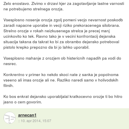
Zelo enostavo. Zivimo v drzavi kjer za zagotavljanje lastne varnosti
ne potrebujemo strelnega orozja.
Vsesplosno nosenje orozja zgolj pomeni vecjo nevarnost poskodb
zaradi napacne uporabe in vecji riziko prekoracenega silobrana.
Strelno orozje v rokah neizkusenega strelca je precej manj
ucinkovito ko tek. Ravno tako je v vecini konfrontacij dejanska
situacija taksna da takrat ko bi za obrambo dejansko potreboval
pistolo krepko prepozno da bi jo lahko uporabil.
Vsesplosno mahanje z orozjem ob histericnih napadih pa vodi do
nesrec.
Konkrentno v primer ko nekdo skoci nate z sanka je popolnoma
vseeno ali imas orozje ali ne. Razliko naredi samo v holivodskih
filmih.
Ko bos enkrat dejansko uporabljalal kratkocevno orozje ti bo hitro
jasno o cem govorim.
arnecan1
::
10. apr 2014, 15:07