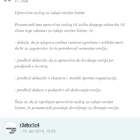
17. člen
Upravičen razlog za izdajo orožne listine
Posameznik ima upravičen razlog (4. točka drugega odstavka 14.
člena tega zakona) za izdajo orožne listine, če:
- dokaže, da je njegova osebna varnost ogrožena v tolikšni meri,
da bi za zagotovitev le-te potreboval varnostno orožje;
- predloži dokazilo, da je upravičen do lovskega orožja po
predpisih o lovstvu;
- predloži dokazilo o članstvu v strelski športni organizaciji;
- predloži dokaze o podaritvi ali dedovanju orožja.
Šteje se, da je izpolnjen upravičen razlog za izdajo orožne
listine, če posameznik poseduje dovoljenje za zbiranje orožja.
r3dkv1c4
::
10. apr 2014, 13:35