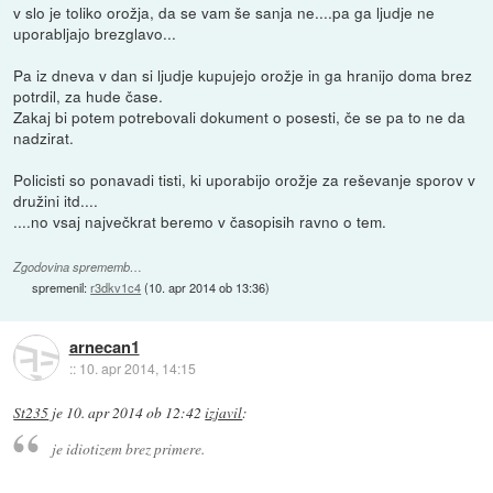
v slo je toliko orožja, da se vam še sanja ne....pa ga ljudje ne
uporabljajo brezglavo...
Pa iz dneva v dan si ljudje kupujejo orožje in ga hranijo doma brez
potrdil, za hude čase.
Zakaj bi potem potrebovali dokument o posesti, če se pa to ne da
nadzirat.
Policisti so ponavadi tisti, ki uporabijo orožje za reševanje sporov v
družini itd....
....no vsaj največkrat beremo v časopisih ravno o tem.
Zgodovina sprememb…
spremenil:
r3dkv1c4
(
10. apr 2014 ob 13:36
)
arnecan1
::
10. apr 2014, 14:15
St235
je
10. apr 2014 ob 12:42
izjavil
:
je idiotizem brez primere.