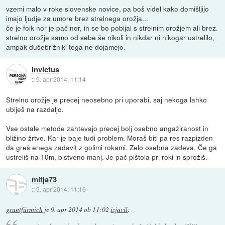
vzemi malo v roke slovenske novice, pa boš videl kako domišljijo
imajo ljudje za umore brez strelnega orožja...
če je folk nor je pač nor, in se bo pobijal s strelnim orožjem ali brez.
strelno orožje samo od sebe še nikoli in nikdar ni nikogar ustrelilo,
ampak dušebrižniki tega ne dojamejo.
Invictus
::
9. apr 2014, 11:14
Strelno orožje je precej neosebno pri uporabi, saj nekoga lahko
ubiješ na razdaljo.
Vse ostale metode zahtevajo precej bolj osebno angažiranost in
bližino žrtve. Kar je baje tudi problem. Moraš biti pa res razpizden
da greš enega zadavit z golimi rokami. Zelo osebna zadeva. Če ga
ustreliš na 10m, bistveno manj. Je pač pištola pri roki in sprožiš.
mitja73
::
9. apr 2014, 11:16
gruntfürmich
je
9. apr 2014 ob 11:02
izjavil
: