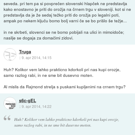
seveda. pri tem pa si povprečen slovenski hlapček ne predstavlja
kako enostavno je priti do orožja na črnem trgu v sloveniji. kot si ne
predstavlja da je že sedaj težko priti do orožja po legalni poti,
ampak po nekem ključu bomo bolj varni če se bo prišlo še težje...
in ne skrbeti, slovenci se ne bomo pobijali na ulici in mimoidoče;
nasilje se dogaja za domačimi zidovi.
Truga
::
9. apr 2014, 14:15
Huh? Kolikor vem lahko prakticno kdorkoli pri nas kupi orozje,
samo razlog rabi, in ne sme bit dusevno moten.
Al mislis da Rajmond strelja s puskami kupljenimi na crnem trgu?
s6c-gEL
::
9. apr 2014, 14:22
Huh? Kolikor vem lahko prakticno kdorkoli pri nas kupi orozje,
samo razlog rabi, in ne sme bit dusevno moten.