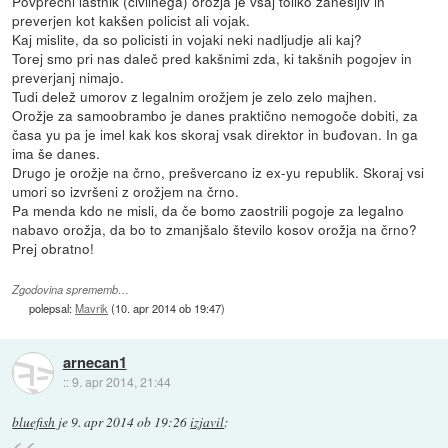
Povprečni lastnik (civilnega) orožja je vsaj toliko zanesljiv in
preverjen kot kakšen policist ali vojak.
Kaj mislite, da so policisti in vojaki neki nadljudje ali kaj?
Torej smo pri nas daleč pred kakšnimi zda, ki takšnih pogojev in
preverjanj nimajo.
Tudi delež umorov z legalnim orožjem je zelo zelo majhen.
Orožje za samoobrambo je danes praktično nemogoče dobiti, za
časa yu pa je imel kak kos skoraj vsak direktor in buđovan. In ga
ima še danes.
Drugo je orožje na črno, prešvercano iz ex-yu republik. Skoraj vsi
umori so izvršeni z orožjem na črno.
Pa menda kdo ne misli, da če bomo zaostrili pogoje za legalno
nabavo orožja, da bo to zmanjšalo število kosov orožja na črno?
Prej obratno!
Zgodovina sprememb…
polepsal:
Mavrik
(
10. apr 2014 ob 19:47
)
arnecan1
::
9. apr 2014, 21:44
bluefish
je
9. apr 2014 ob 19:26
izjavil
: