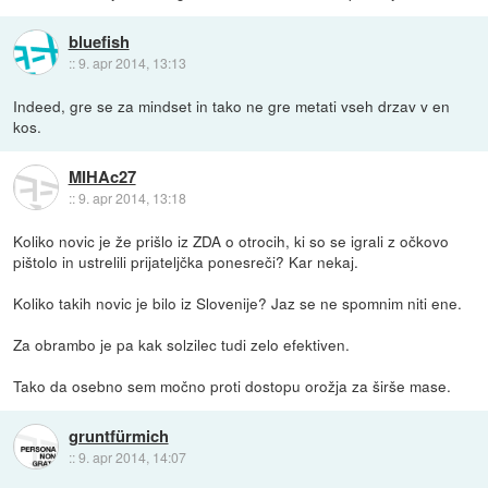
bluefish
::
9. apr 2014, 13:13
Indeed, gre se za mindset in tako ne gre metati vseh drzav v en
kos.
MIHAc27
::
9. apr 2014, 13:18
Koliko novic je že prišlo iz ZDA o otrocih, ki so se igrali z očkovo
pištolo in ustrelili prijateljčka ponesreči? Kar nekaj.
Koliko takih novic je bilo iz Slovenije? Jaz se ne spomnim niti ene.
Za obrambo je pa kak solzilec tudi zelo efektiven.
Tako da osebno sem močno proti dostopu orožja za širše mase.
gruntfürmich
::
9. apr 2014, 14:07