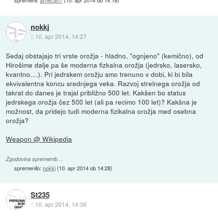
spremenil:
arnecan1
(
10. apr 2014 ob 14:18
)
nokkj
::
10. apr 2014, 14:27
Sedaj obstajajo tri vrste orožja - hladno, "ognjeno" (kemično), od
Hirošime dalje pa še moderna fizkalna orožja (jedrsko, lasersko,
kvantno....). Pri jedrskem orožju smo trenuno v dobi, ki bi bila
ekvivalentna koncu srednjega veka. Razvoj strelnega orožja od
takrat do danes je trajal približno 500 let. Kakšen bo status
jedrskega orožja čez 500 let (ali pa recimo 100 let)? Kakšna je
možnost, da pridejo tudi moderna fizikalna orožja med osebna
orožja?
Weapon @ Wikipedia
Zgodovina sprememb…
spremenilo:
nokkj
(
10. apr 2014 ob 14:28
)
St235
::
10. apr 2014, 14:36