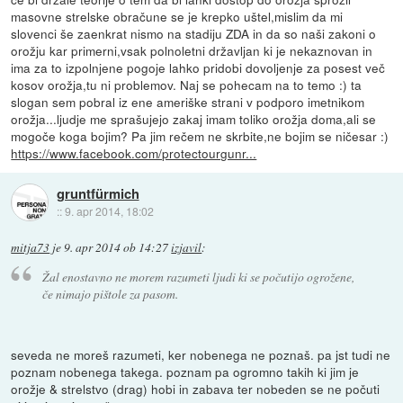
masovne strelske obračune se je krepko uštel,mislim da mi
slovenci še zaenkrat nismo na stadiju ZDA in da so naši zakoni o
orožju kar primerni,vsak polnoletni državljan ki je nekaznovan in
ima za to izpolnjene pogoje lahko pridobi dovoljenje za posest več
kosov orožja,tu ni problemov. Naj se pohecam na to temo :) ta
slogan sem pobral iz ene ameriške strani v podporo imetnikom
orožja...ljudje me sprašujejo zakaj imam toliko orožja doma,ali se
mogoče koga bojim? Pa jim rečem ne skrbite,ne bojim se ničesar :)
https://www.facebook.com/protectourgunr...
gruntfürmich
::
9. apr 2014, 18:02
mitja73
je
9. apr 2014 ob 14:27
izjavil
:
Žal enostavno ne morem razumeti ljudi ki se počutijo ogrožene,
če nimajo pištole za pasom.
seveda ne moreš razumeti, ker nobenega ne poznaš. pa jst tudi ne
poznam nobenega takega. poznam pa ogromno takih ki jim je
orožje & strelstvo (drag) hobi in zabava ter nobeden se ne počuti