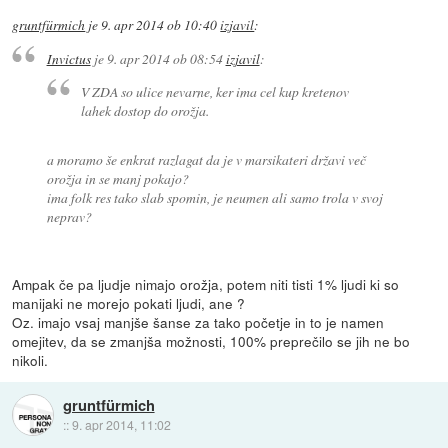
gruntfürmich
je
9. apr 2014 ob 10:40
izjavil
:
Invictus
je
9. apr 2014 ob 08:54
izjavil
:
V ZDA so ulice nevarne, ker ima cel kup kretenov
lahek dostop do orožja.
a moramo še enkrat razlagat da je v marsikateri državi več
orožja in se manj pokajo?
ima folk res tako slab spomin, je neumen ali samo trola v svoj
neprav?
Ampak če pa ljudje nimajo orožja, potem niti tisti 1% ljudi ki so
manijaki ne morejo pokati ljudi, ane ?
Oz. imajo vsaj manjše šanse za tako početje in to je namen
omejitev, da se zmanjša možnosti, 100% preprečilo se jih ne bo
nikoli.
gruntfürmich
::
9. apr 2014, 11:02