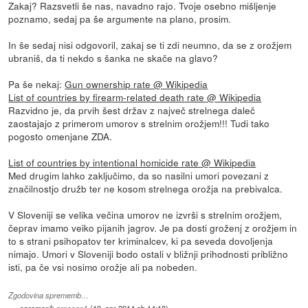
Zakaj? Razsvetli še nas, navadno rajo. Tvoje osebno mišljenje
poznamo, sedaj pa še argumente na plano, prosim.
In še sedaj nisi odgovoril, zakaj se ti zdi neumno, da se z orožjem
ubraniš, da ti nekdo s šanka ne skače na glavo?
Pa še nekaj:
Gun ownership rate @ Wikipedia
List of countries by firearm-related death rate @ Wikipedia
Razvidno je, da prvih šest držav z največ strelnega daleč
zaostajajo z primerom umorov s strelnim orožjem!!! Tudi tako
pogosto omenjane ZDA.
List of countries by intentional homicide rate @ Wikipedia
Med drugim lahko zaključimo, da so nasilni umori povezani z
značilnostjo družb ter ne kosom strelnega orožja na prebivalca.
V Sloveniji se velika večina umorov ne izvrši s strelnim orožjem,
čeprav imamo veiko pijanih jagrov. Je pa dosti groženj z orožjem in
to s strani psihopatov ter kriminalcev, ki pa seveda dovoljenja
nimajo. Umori v Sloveniji bodo ostali v bližnji prihodnosti približno
isti, pa če vsi nosimo orožje ali pa nobeden.
Zgodovina sprememb…