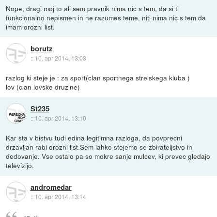
Nope, dragi moj to ali sem pravnik nima nic s tem, da si ti
funkcionalno nepismen in ne razumes teme, niti nima nic s tem da
imam orozni list.
borutz
::
10. apr 2014, 13:03
razlog ki steje je : za sport(clan sportnega strelskega kluba )
lov (clan lovske druzine)
St235
::
10. apr 2014, 13:10
Kar sta v bistvu tudi edina legitimna razloga, da povprecni
drzavljan rabi orozni list.Sem lahko stejemo se zbirateljstvo in
dedovanje. Vse ostalo pa so mokre sanje mulcev, ki prevec gledajo
televizijo.
andromedar
::
10. apr 2014, 13:14