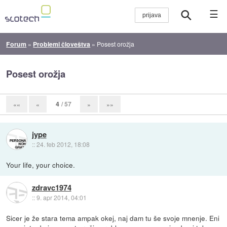
☰
Forum
»
Problemi človeštva
»
Posest orožja
Posest orožja
4
/ 57
««
«
»
»»
jype
::
24. feb 2012, 18:08
Your life, your choice.
zdravc1974
::
9. apr 2014, 04:01
Sicer je že stara tema ampak okej, naj dam tu še svoje mnenje. Eni