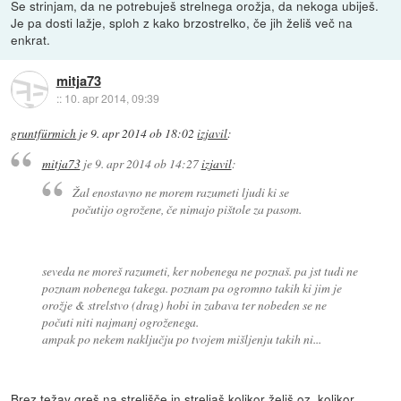
Se strinjam, da ne potrebuješ strelnega orožja, da nekoga ubiješ.
Je pa dosti lažje, sploh z kako brzostrelko, če jih želiš več na
enkrat.
mitja73
::
10. apr 2014, 09:39
gruntfürmich
je
9. apr 2014 ob 18:02
izjavil
:
mitja73
je
9. apr 2014 ob 14:27
izjavil
:
Žal enostavno ne morem razumeti ljudi ki se
počutijo ogrožene, če nimajo pištole za pasom.
seveda ne moreš razumeti, ker nobenega ne poznaš. pa jst tudi ne
poznam nobenega takega. poznam pa ogromno takih ki jim je
orožje & strelstvo (drag) hobi in zabava ter nobeden se ne
počuti niti najmanj ogroženega.
ampak po nekem naključju po tvojem mišljenju takih ni...
Brez težav greš na strelišče in streljaš kolikor želiš oz. kolikor