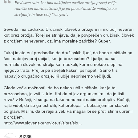
Predvsem zato, ker ima naključen nosilec orožja precej večje
zadržke kot morilec. Slednji je pa po možnosti še mahnjen na
streljanje in tako bolj "izurjen".
Seveda ima zadržke. Družinski človek z orožjem ni nič bolj nevaren
kot brez orožja. Torej se strinjava, da je povprečen družinski človek
z orožjem nenevaren, oz. ima moralne zadržke? Super.
Tukaj imate eni predsodke do družinskih ljudi, da bodo s pištolo na
šest nabojev prej ubijali, ker je brezosebno? Ljudje, pa saj
normalen človek ne strelja kar naokoli, ker mu nekdo stopi na
njegovo trato. Prej bi pa streljali kakšni psihopati. Samo ti si
nabavijo drugačno orožje. Ki ubije neprimerno več ljudi.
Glede večje možnosti, da bo nekdo ubil z pištolo, ker je to
brezosebno, je zvit iz trte. Kot da bi jaz argumentiral, da je tisti
revež v Rošnji, ki so ga na tako nehumani način pretepli v Rošnji,
rajši videl, da so ga ustrelili, kot pretepali z boksarjem ter skakali
po glavi. Mislim, da bi rajši živel. Pa magari bi se proti štirim ubranil
z orožjem.
http://www.slovenskenovice.si/sites/slo...
St235