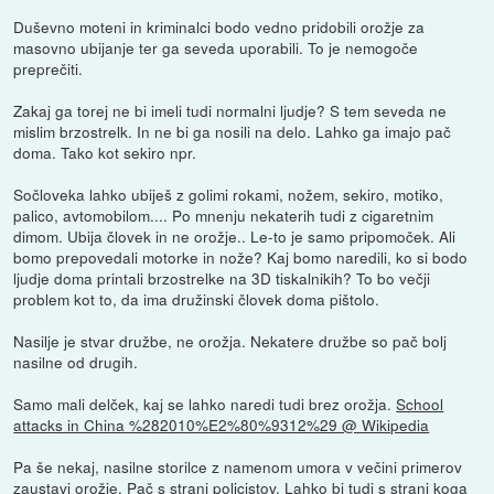
Duševno moteni in kriminalci bodo vedno pridobili orožje za
masovno ubijanje ter ga seveda uporabili. To je nemogoče
preprečiti.
Zakaj ga torej ne bi imeli tudi normalni ljudje? S tem seveda ne
mislim brzostrelk. In ne bi ga nosili na delo. Lahko ga imajo pač
doma. Tako kot sekiro npr.
Sočloveka lahko ubiješ z golimi rokami, nožem, sekiro, motiko,
palico, avtomobilom.... Po mnenju nekaterih tudi z cigaretnim
dimom. Ubija človek in ne orožje.. Le-to je samo pripomoček. Ali
bomo prepovedali motorke in nože? Kaj bomo naredili, ko si bodo
ljudje doma printali brzostrelke na 3D tiskalnikih? To bo večji
problem kot to, da ima družinski človek doma pištolo.
Nasilje je stvar družbe, ne orožja. Nekatere družbe so pač bolj
nasilne od drugih.
Samo mali delček, kaj se lahko naredi tudi brez orožja.
School
attacks in China %282010%E2%80%9312%29 @ Wikipedia
Pa še nekaj, nasilne storilce z namenom umora v večini primerov
zaustavi orožje. Pač s strani policistov. Lahko bi tudi s strani koga