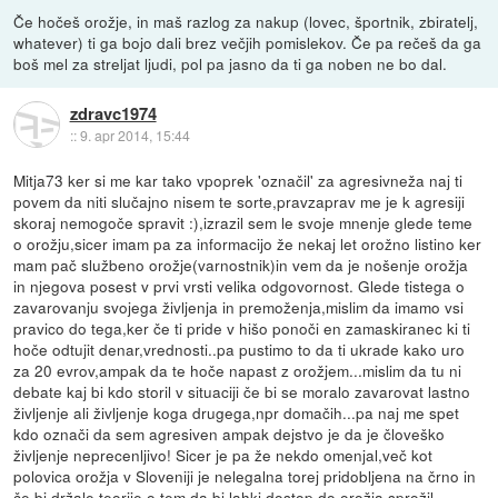
Če hočeš orožje, in maš razlog za nakup (lovec, športnik, zbiratelj,
whatever) ti ga bojo dali brez večjih pomislekov. Če pa rečeš da ga
boš mel za streljat ljudi, pol pa jasno da ti ga noben ne bo dal.
zdravc1974
::
9. apr 2014, 15:44
Mitja73 ker si me kar tako vpoprek 'označil' za agresivneža naj ti
povem da niti slučajno nisem te sorte,pravzaprav me je k agresiji
skoraj nemogoče spravit :),izrazil sem le svoje mnenje glede teme
o orožju,sicer imam pa za informacijo že nekaj let orožno listino ker
mam pač službeno orožje(varnostnik)in vem da je nošenje orožja
in njegova posest v prvi vrsti velika odgovornost. Glede tistega o
zavarovanju svojega življenja in premoženja,mislim da imamo vsi
pravico do tega,ker če ti pride v hišo ponoči en zamaskiranec ki ti
hoče odtujit denar,vrednosti..pa pustimo to da ti ukrade kako uro
za 20 evrov,ampak da te hoče napast z orožjem...mislim da tu ni
debate kaj bi kdo storil v situaciji če bi se moralo zavarovat lastno
življenje ali življenje koga drugega,npr domačih...pa naj me spet
kdo označi da sem agresiven ampak dejstvo je da je človeško
življenje neprecenljivo! Sicer je pa že nekdo omenjal,več kot
polovica orožja v Sloveniji je nelegalna torej pridobljena na črno in
če bi držale teorije o tem da bi lahki dostop do orožja sprožil