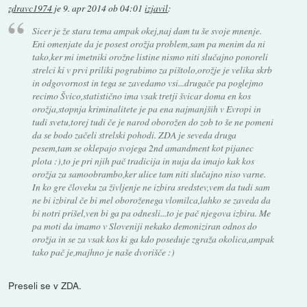
zdravc1974
je
9. apr 2014 ob 04:01
izjavil
:
Sicer je že stara tema ampak okej,naj dam tu še svoje mnenje.
Eni omenjate da je posest orožja problem,sam pa menim da ni
tako,ker mi imetniki orožne listine nismo niti slučajno ponoreli
strelci ki v prvi priliki pograbimo za pištolo,orožje je velika skrb
in odgovornost in tega se zavedamo vsi...drugače pa poglejmo
recimo Švico,statistično ima vsak tretji švicar doma en kos
orožja,stopnja kriminalitete je pa ena najmanjših v Evropi in
tudi svetu,torej tudi če je narod oborožen do zob to še ne pomeni
da se bodo začeli strelski pohodi. ZDA je seveda druga
pesem,tam se oklepajo svojega 2nd amandment kot pijanec
plota :),to je pri njih pač tradicija in nuja da imajo kak kos
orožja za samoobrambo,ker ulice tam niti slučajno niso varne.
In ko gre človeku za življenje ne izbira sredstev,vem da tudi sam
ne bi izbiral če bi mel oboroženega vlomilca,lahko se zaveda da
bi notri prišel,ven bi ga pa odnesli...to je pač njegova izbira. Me
pa moti da imamo v Sloveniji nekako demoniziran odnos do
orožja in se za vsak kos ki ga kdo poseduje zgraža okolica,ampak
tako pač je,majhno je naše dvorišče :)
Preseli se v ZDA.