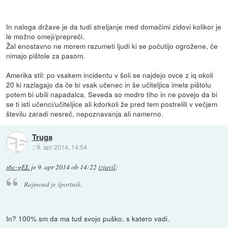
In naloga države je da tudi streljanje med domačimi zidovi kolikor je
le možno omeji/prepreči.
Žal enostavno ne morem razumeti ljudi ki se počutijo ogrožene, če
nimajo pištole za pasom.
Amerika stil: po vsakem incidentu v šoli se najdejo ovce z iq okoli
20 ki razlagajo da če bi vsak učenec in še učiteljica imela pištolu
potem bi ubili napadalca. Seveda so modro tiho in ne povejo da bi
se ti isti učenci/učiteljice ali kdorkoli že pred tem postrelili v večjem
številu zaradi nesreč, nepoznavanja ali namerno.
Truga
::
9. apr 2014, 14:54
s6c-gEL
je
9. apr 2014 ob 14:22
izjavil
:
Rajmond je športnik.
In? 100% sm da ma tud svojo puško, s katero vadi.