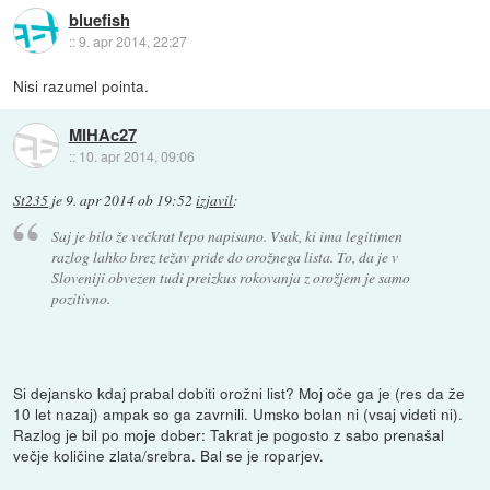
bluefish
::
9. apr 2014, 22:27
Nisi razumel pointa.
MIHAc27
::
10. apr 2014, 09:06
St235
je
9. apr 2014 ob 19:52
izjavil
:
Saj je bilo že večkrat lepo napisano. Vsak, ki ima legitimen
razlog lahko brez težav pride do orožnega lista. To, da je v
Sloveniji obvezen tudi preizkus rokovanja z orožjem je samo
pozitivno.
Si dejansko kdaj prabal dobiti orožni list? Moj oče ga je (res da že
10 let nazaj) ampak so ga zavrnili. Umsko bolan ni (vsaj videti ni).
Razlog je bil po moje dober: Takrat je pogosto z sabo prenašal
večje količine zlata/srebra. Bal se je roparjev.