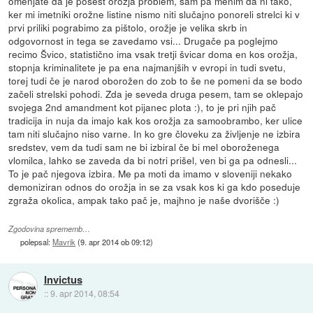
omenjate da je posest orožja problem, sam pa menim da ni tako,
ker mi imetniki orožne listine nismo niti slučajno ponoreli strelci ki v
prvi priliki pograbimo za pištolo, orožje je velika skrb in
odgovornost in tega se zavedamo vsi... Drugače pa poglejmo
recimo Švico, statistično ima vsak tretji švicar doma en kos orožja,
stopnja kriminalitete je pa ena najmanjših v evropi in tudi svetu,
torej tudi če je narod oborožen do zob to še ne pomeni da se bodo
začeli strelski pohodi. Zda je seveda druga pesem, tam se oklepajo
svojega 2nd amandment kot pijanec plota :), to je pri njih pač
tradicija in nuja da imajo kak kos orožja za samoobrambo, ker ulice
tam niti slučajno niso varne. In ko gre človeku za življenje ne izbira
sredstev, vem da tudi sam ne bi izbiral če bi mel oboroženega
vlomilca, lahko se zaveda da bi notri prišel, ven bi ga pa odnesli...
To je pač njegova izbira. Me pa moti da imamo v sloveniji nekako
demoniziran odnos do orožja in se za vsak kos ki ga kdo poseduje
zgraža okolica, ampak tako pač je, majhno je naše dvorišče :)
Zgodovina sprememb…
polepsal:
Mavrik
(
9. apr 2014 ob 09:12
)
Invictus
::
9. apr 2014, 08:54