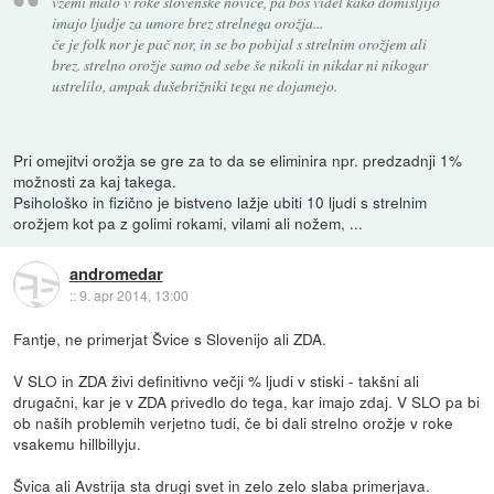
vzemi malo v roke slovenske novice, pa boš videl kako domišljijo
imajo ljudje za umore brez strelnega orožja...
če je folk nor je pač nor, in se bo pobijal s strelnim orožjem ali
brez. strelno orožje samo od sebe še nikoli in nikdar ni nikogar
ustrelilo, ampak dušebrižniki tega ne dojamejo.
Pri omejitvi orožja se gre za to da se eliminira npr. predzadnji 1%
možnosti za kaj takega.
Psihološko in fizično je bistveno lažje ubiti 10 ljudi s strelnim
orožjem kot pa z golimi rokami, vilami ali nožem, ...
andromedar
::
9. apr 2014, 13:00
Fantje, ne primerjat Švice s Slovenijo ali ZDA.
V SLO in ZDA živi definitivno večji % ljudi v stiski - takšni ali
drugačni, kar je v ZDA privedlo do tega, kar imajo zdaj. V SLO pa bi
ob naših problemih verjetno tudi, če bi dali strelno orožje v roke
vsakemu hillbillyju.
Švica ali Avstrija sta drugi svet in zelo zelo slaba primerjava.