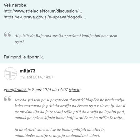
Veš narobe.
http://www.strelec.si/forum/discussion/...
https://e-uprava.gov.si/e-uprava/dogodk...
Al mislis da Rajmond strelja s puskami kupljenimi na crnem
trgu?
Rajmond je športnik.
mitja73
::
9. apr 2014, 14:27
gruntfürmich
je
9. apr 2014 ob 14:07
izjavil
:
seveda. pri tem pa si povprečen slovenski hlapček ne predstavlja
kako enostavno je priti do orožja na črnem trgu v sloveniji. kot si
ne predstavlja da je že sedaj težko priti do orožja po legalni poti,
ampak po nekem ključu bomo bolj varni če se bo prišlo še težje...
in ne skrbeti, slovenci se ne bomo pobijali na ulici in
mimoidoče; nasilje se dogaja za domačimi zidovi.