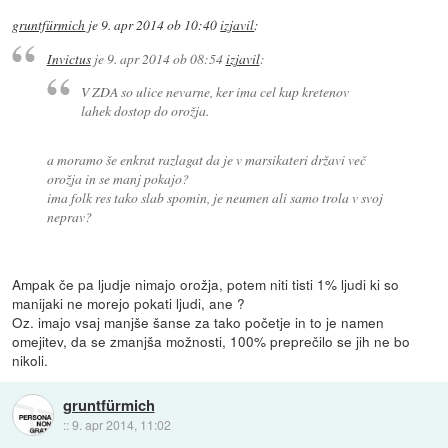
gruntfürmich
je
9. apr 2014 ob 10:40
izjavil
:
Invictus
je
9. apr 2014 ob 08:54
izjavil
:
V ZDA so ulice nevarne, ker ima cel kup kretenov
lahek dostop do orožja.
a moramo še enkrat razlagat da je v marsikateri državi več
orožja in se manj pokajo?
ima folk res tako slab spomin, je neumen ali samo trola v svoj
neprav?
Ampak če pa ljudje nimajo orožja, potem niti tisti 1% ljudi ki so
manijaki ne morejo pokati ljudi, ane ?
Oz. imajo vsaj manjše šanse za tako početje in to je namen
omejitev, da se zmanjša možnosti, 100% preprečilo se jih ne bo
nikoli.
gruntfürmich
::
9. apr 2014, 11:02