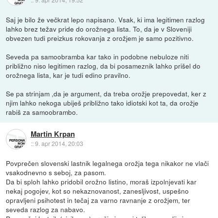
Saj je bilo že večkrat lepo napisano. Vsak, ki ima legitimen razlog
lahko brez težav pride do orožnega lista. To, da je v Sloveniji
obvezen tudi preizkus rokovanja z orožjem je samo pozitivno.
Seveda pa samoobramba kar tako in podobne nebuloze niti
približno niso legitimen razlog, da bi posameznik lahko prišel do
orožnega lista, kar je tudi edino pravilno.
Se pa strinjam ,da je argument, da treba orožje prepovedat, ker z
njim lahko nekoga ubiješ približno tako idiotski kot ta, da orožje
rabiš za samoobrambo.
Martin Krpan
::
9. apr 2014, 20:03
Povprečen slovenski lastnik legalnega orožja tega nikakor ne vlači
vsakodnevno s seboj, za pasom.
Da bi sploh lahko pridobil orožno listino, moraš izpolnjevati kar
nekaj pogojev, kot so nekaznovanost, zanesljivost, uspešno
opravljeni psihotest in tečaj za varno ravnanje z orožjem, ter
seveda razlog za nabavo.