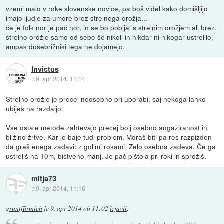
vzemi malo v roke slovenske novice, pa boš videl kako domišljijo
imajo ljudje za umore brez strelnega orožja...
če je folk nor je pač nor, in se bo pobijal s strelnim orožjem ali brez.
strelno orožje samo od sebe še nikoli in nikdar ni nikogar ustrelilo,
ampak dušebrižniki tega ne dojamejo.
Invictus
::
9. apr 2014, 11:14
Strelno orožje je precej neosebno pri uporabi, saj nekoga lahko
ubiješ na razdaljo.
Vse ostale metode zahtevajo precej bolj osebno angažiranost in
bližino žrtve. Kar je baje tudi problem. Moraš biti pa res razpizden
da greš enega zadavit z golimi rokami. Zelo osebna zadeva. Če ga
ustreliš na 10m, bistveno manj. Je pač pištola pri roki in sprožiš.
mitja73
::
9. apr 2014, 11:16
gruntfürmich
je
9. apr 2014 ob 11:02
izjavil
: