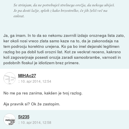
Se strinjam, da ne potrebuješ strelnega orožja, da nekoga ubiješ.
Je pa dosti lažje, sploh z kako brzostrelko, če jih želiš več na
enkrat.
Ja, ga imam. In to da so nekomu zavrnili izdajo oroznega lista zato,
ker okoli nosi vreco zlata samo kaze na to, da je zakonodaja na
tem podrocju korektno urejena. Ko pa bo imel dejanski legitimen
razlog bo pa dobil tudi orozni list. Kot ze veckrat receno, kakrsno
koli zagovarjnaje posesti orozja zaradi samoobrambe, varnosti in
podobnih floskul je idiotizem brez primere.
MIHAc27
::
10. apr 2014, 12:54
No me pa res zanima, kakšen je tvoj razlog.
Aja pravnik si? Ok že zastopim.
St235
::
10. apr 2014, 12:58