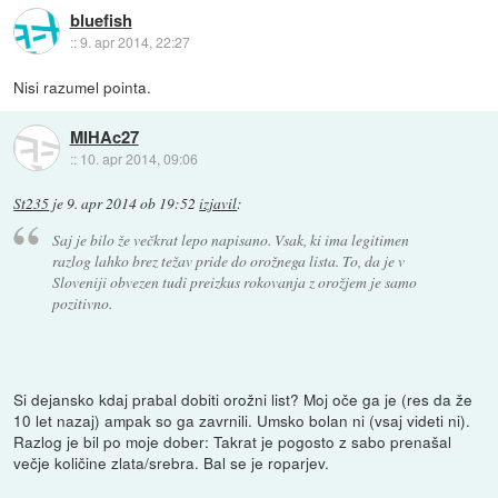
bluefish
::
9. apr 2014, 22:27
Nisi razumel pointa.
MIHAc27
::
10. apr 2014, 09:06
St235
je
9. apr 2014 ob 19:52
izjavil
:
Saj je bilo že večkrat lepo napisano. Vsak, ki ima legitimen
razlog lahko brez težav pride do orožnega lista. To, da je v
Sloveniji obvezen tudi preizkus rokovanja z orožjem je samo
pozitivno.
Si dejansko kdaj prabal dobiti orožni list? Moj oče ga je (res da že
10 let nazaj) ampak so ga zavrnili. Umsko bolan ni (vsaj videti ni).
Razlog je bil po moje dober: Takrat je pogosto z sabo prenašal
večje količine zlata/srebra. Bal se je roparjev.