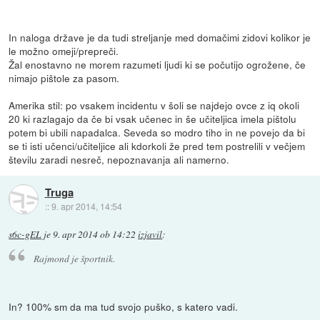
In naloga države je da tudi streljanje med domačimi zidovi kolikor je
le možno omeji/prepreči.
Žal enostavno ne morem razumeti ljudi ki se počutijo ogrožene, če
nimajo pištole za pasom.
Amerika stil: po vsakem incidentu v šoli se najdejo ovce z iq okoli
20 ki razlagajo da če bi vsak učenec in še učiteljica imela pištolu
potem bi ubili napadalca. Seveda so modro tiho in ne povejo da bi
se ti isti učenci/učiteljice ali kdorkoli že pred tem postrelili v večjem
številu zaradi nesreč, nepoznavanja ali namerno.
Truga
::
9. apr 2014, 14:54
s6c-gEL
je
9. apr 2014 ob 14:22
izjavil
:
Rajmond je športnik.
In? 100% sm da ma tud svojo puško, s katero vadi.