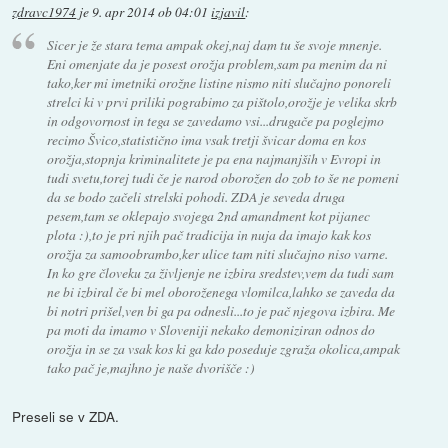
zdravc1974
je
9. apr 2014 ob 04:01
izjavil
:
Sicer je že stara tema ampak okej,naj dam tu še svoje mnenje.
Eni omenjate da je posest orožja problem,sam pa menim da ni
tako,ker mi imetniki orožne listine nismo niti slučajno ponoreli
strelci ki v prvi priliki pograbimo za pištolo,orožje je velika skrb
in odgovornost in tega se zavedamo vsi...drugače pa poglejmo
recimo Švico,statistično ima vsak tretji švicar doma en kos
orožja,stopnja kriminalitete je pa ena najmanjših v Evropi in
tudi svetu,torej tudi če je narod oborožen do zob to še ne pomeni
da se bodo začeli strelski pohodi. ZDA je seveda druga
pesem,tam se oklepajo svojega 2nd amandment kot pijanec
plota :),to je pri njih pač tradicija in nuja da imajo kak kos
orožja za samoobrambo,ker ulice tam niti slučajno niso varne.
In ko gre človeku za življenje ne izbira sredstev,vem da tudi sam
ne bi izbiral če bi mel oboroženega vlomilca,lahko se zaveda da
bi notri prišel,ven bi ga pa odnesli...to je pač njegova izbira. Me
pa moti da imamo v Sloveniji nekako demoniziran odnos do
orožja in se za vsak kos ki ga kdo poseduje zgraža okolica,ampak
tako pač je,majhno je naše dvorišče :)
Preseli se v ZDA.