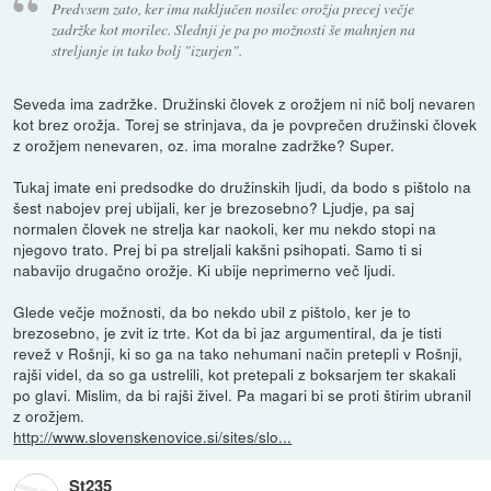
Predvsem zato, ker ima naključen nosilec orožja precej večje
zadržke kot morilec. Slednji je pa po možnosti še mahnjen na
streljanje in tako bolj "izurjen".
Seveda ima zadržke. Družinski človek z orožjem ni nič bolj nevaren
kot brez orožja. Torej se strinjava, da je povprečen družinski človek
z orožjem nenevaren, oz. ima moralne zadržke? Super.
Tukaj imate eni predsodke do družinskih ljudi, da bodo s pištolo na
šest nabojev prej ubijali, ker je brezosebno? Ljudje, pa saj
normalen človek ne strelja kar naokoli, ker mu nekdo stopi na
njegovo trato. Prej bi pa streljali kakšni psihopati. Samo ti si
nabavijo drugačno orožje. Ki ubije neprimerno več ljudi.
Glede večje možnosti, da bo nekdo ubil z pištolo, ker je to
brezosebno, je zvit iz trte. Kot da bi jaz argumentiral, da je tisti
revež v Rošnji, ki so ga na tako nehumani način pretepli v Rošnji,
rajši videl, da so ga ustrelili, kot pretepali z boksarjem ter skakali
po glavi. Mislim, da bi rajši živel. Pa magari bi se proti štirim ubranil
z orožjem.
http://www.slovenskenovice.si/sites/slo...
St235