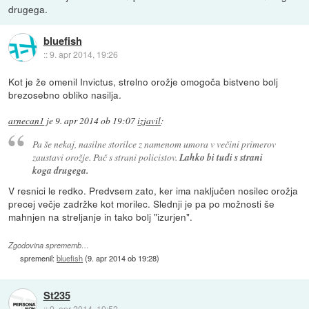
drugega.
bluefish
::
9. apr 2014, 19:26
Kot je že omenil Invictus, strelno orožje omogoča bistveno bolj
brezosebno obliko nasilja.
arnecan1
je
9. apr 2014 ob 19:07
izjavil
:
Pa še nekaj, nasilne storilce z namenom umora v večini primerov
zaustavi orožje. Pač s strani policistov.
Lahko bi tudi s strani
koga drugega.
V resnici le redko. Predvsem zato, ker ima naključen nosilec orožja
precej večje zadržke kot morilec. Slednji je pa po možnosti še
mahnjen na streljanje in tako bolj "izurjen".
Zgodovina sprememb…
spremenil:
bluefish
(
9. apr 2014 ob 19:28
)
St235
::
9. apr 2014, 19:52