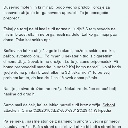
Duševno moteni in kriminalci bodo vedno pridobili orožje za
masovno ubijanje ter ga seveda uporabili. To je nemogoče
preprečiti.
Zakaj ga torej ne bi imeli tudi normalni ljudje? S tem seveda ne
mislim brzostrelk. In ne bi ga nosili na delo. Lahko ga imajo pač
doma. Tako kot sekiro npr.
Sočloveka lahko ubiješ z golimi rokami, nožem, sekiro, motiko,
palico, avtomobilom.... Po mnenju nekaterih tudi z cigaretnim
dimom. Ubija človek in ne orožje.. Le-to je samo pripomoček. Ali
bomo prepovedali motorke in nože? Kaj bomo naredili, ko si bodo
ljudje doma printali brzostrelke na 3D tiskalnikih? To bo večji
problem kot to, da ima družinski človek doma pištolo.
Nasilje je stvar družbe, ne orožja. Nekatere družbe so pač bolj
nasilne od drugih.
Samo mali delček, kaj se lahko naredi tudi brez orožja.
School
attacks in China %282010%E2%80%9312%29 @ Wikipedia
Pa še nekaj, nasilne storilce z namenom umora v večini primerov
zaustavi orožje. Pač s strani policistov. Lahko bi tudi s strani koga