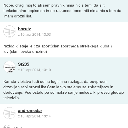
Nope, dragi moj to ali sem pravnik nima nic s tem, da si ti
funkcionalno nepismen in ne razumes teme, niti nima nic s tem da
imam orozni list.
borutz
::
10. apr 2014, 13:03
razlog ki steje je : za sport(clan sportnega strelskega kluba )
lov (clan lovske druzine)
St235
::
10. apr 2014, 13:10
Kar sta v bistvu tudi edina legitimna razloga, da povprecni
drzavljan rabi orozni list.Sem lahko stejemo se zbirateljstvo in
dedovanje. Vse ostalo pa so mokre sanje mulcev, ki prevec gledajo
televizijo.
andromedar
::
10. apr 2014, 13:14