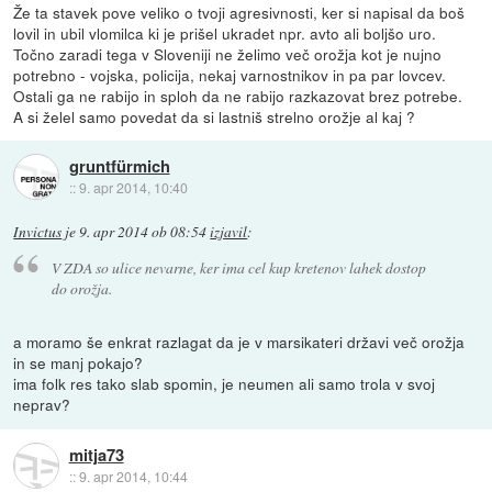
Že ta stavek pove veliko o tvoji agresivnosti, ker si napisal da boš
lovil in ubil vlomilca ki je prišel ukradet npr. avto ali boljšo uro.
Točno zaradi tega v Sloveniji ne želimo več orožja kot je nujno
potrebno - vojska, policija, nekaj varnostnikov in pa par lovcev.
Ostali ga ne rabijo in sploh da ne rabijo razkazovat brez potrebe.
A si želel samo povedat da si lastniš strelno orožje al kaj ?
gruntfürmich
::
9. apr 2014, 10:40
Invictus
je
9. apr 2014 ob 08:54
izjavil
:
V ZDA so ulice nevarne, ker ima cel kup kretenov lahek dostop
do orožja.
a moramo še enkrat razlagat da je v marsikateri državi več orožja
in se manj pokajo?
ima folk res tako slab spomin, je neumen ali samo trola v svoj
neprav?
mitja73
::
9. apr 2014, 10:44