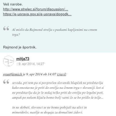
Veš narobe.
http://www.strelec.si/forum/discussion/...
https://e-uprava.gov.si/e-uprava/dogodk...
Al mislis da Rajmond strelja s puskami kupljenimi na crnem
trgu?
Rajmond je športnik.
mitja73
::
9. apr 2014, 14:27
gruntfürmich
je
9. apr 2014 ob 14:07
izjavil
:
seveda. pri tem pa si povprečen slovenski hlapček ne predstavlja
kako enostavno je priti do orožja na črnem trgu v sloveniji. kot si
ne predstavlja da je že sedaj težko priti do orožja po legalni poti,
ampak po nekem ključu bomo bolj varni če se bo prišlo še težje...
in ne skrbeti, slovenci se ne bomo pobijali na ulici in
mimoidoče; nasilje se dogaja za domačimi zidovi.