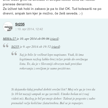
prenese denarnica.
Za izživet tak hobi in zabavo je pa to čist OK. Tud kolesariš ne po
dnevni, ampak tam kjer je možno, če žeiš seveda. ;-)
St235
::
10. apr 2014, 12:42
MIHAc27
je
10. apr 2014 ob 09:06
izjavil
:
St235
je
9. apr 2014 ob 19:52
izjavil
:
Saj je bilo že večkrat lepo napisano. Vsak, ki ima
legitimen razlog lahko brez težav pride do orožnega
lista. To, da je v Sloveniji obvezen tudi preizkus
rokovanja z orožjem je samo pozitivno.
Si dejansko kdaj prabal dobiti orožni list? Moj oče ga je (res da
že 10 let nazaj) ampak so ga zavrnili. Umsko bolan ni (vsaj
videti ni). Razlog je bil po moje dober: Takrat je pogosto z sabo
prenašal večje količine zlata/srebra. Bal se je roparjev.