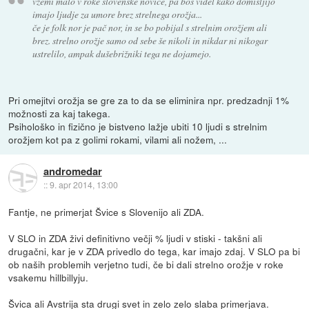
vzemi malo v roke slovenske novice, pa boš videl kako domišljijo
imajo ljudje za umore brez strelnega orožja...
če je folk nor je pač nor, in se bo pobijal s strelnim orožjem ali
brez. strelno orožje samo od sebe še nikoli in nikdar ni nikogar
ustrelilo, ampak dušebrižniki tega ne dojamejo.
Pri omejitvi orožja se gre za to da se eliminira npr. predzadnji 1%
možnosti za kaj takega.
Psihološko in fizično je bistveno lažje ubiti 10 ljudi s strelnim
orožjem kot pa z golimi rokami, vilami ali nožem, ...
andromedar
::
9. apr 2014, 13:00
Fantje, ne primerjat Švice s Slovenijo ali ZDA.
V SLO in ZDA živi definitivno večji % ljudi v stiski - takšni ali
drugačni, kar je v ZDA privedlo do tega, kar imajo zdaj. V SLO pa bi
ob naših problemih verjetno tudi, če bi dali strelno orožje v roke
vsakemu hillbillyju.
Švica ali Avstrija sta drugi svet in zelo zelo slaba primerjava.