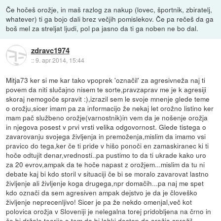
Če hočeš orožje, in maš razlog za nakup (lovec, športnik, zbiratelj,
whatever) ti ga bojo dali brez večjih pomislekov. Če pa rečeš da ga
boš mel za streljat ljudi, pol pa jasno da ti ga noben ne bo dal.
zdravc1974
::
9. apr 2014, 15:44
Mitja73 ker si me kar tako vpoprek 'označil' za agresivneža naj ti
povem da niti slučajno nisem te sorte,pravzaprav me je k agresiji
skoraj nemogoče spravit :),izrazil sem le svoje mnenje glede teme
o orožju,sicer imam pa za informacijo že nekaj let orožno listino ker
mam pač službeno orožje(varnostnik)in vem da je nošenje orožja
in njegova posest v prvi vrsti velika odgovornost. Glede tistega o
zavarovanju svojega življenja in premoženja,mislim da imamo vsi
pravico do tega,ker če ti pride v hišo ponoči en zamaskiranec ki ti
hoče odtujit denar,vrednosti..pa pustimo to da ti ukrade kako uro
za 20 evrov,ampak da te hoče napast z orožjem...mislim da tu ni
debate kaj bi kdo storil v situaciji če bi se moralo zavarovat lastno
življenje ali življenje koga drugega,npr domačih...pa naj me spet
kdo označi da sem agresiven ampak dejstvo je da je človeško
življenje neprecenljivo! Sicer je pa že nekdo omenjal,več kot
polovica orožja v Sloveniji je nelegalna torej pridobljena na črno in
če bi držale teorije o tem da bi lahki dostop do orožja sprožil