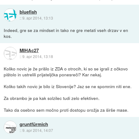
bluefish
::
9. apr 2014, 13:13
Indeed, gre se za mindset in tako ne gre metati vseh drzav v en
kos.
MIHAc27
::
9. apr 2014, 13:18
Koliko novic je že prišlo iz ZDA o otrocih, ki so se igrali z očkovo
pištolo in ustrelili prijateljčka ponesreči? Kar nekaj.
Koliko takih novic je bilo iz Slovenije? Jaz se ne spomnim niti ene.
Za obrambo je pa kak solzilec tudi zelo efektiven.
Tako da osebno sem močno proti dostopu orožja za širše mase.
gruntfürmich
::
9. apr 2014, 14:07