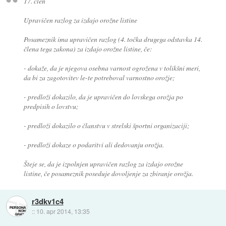
17. člen
Upravičen razlog za izdajo orožne listine
Posameznik ima upravičen razlog (4. točka drugega odstavka 14.
člena tega zakona) za izdajo orožne listine, če:
- dokaže, da je njegova osebna varnost ogrožena v tolikšni meri,
da bi za zagotovitev le-te potreboval varnostno orožje;
- predloži dokazilo, da je upravičen do lovskega orožja po
predpisih o lovstvu;
- predloži dokazilo o članstvu v strelski športni organizaciji;
- predloži dokaze o podaritvi ali dedovanju orožja.
Šteje se, da je izpolnjen upravičen razlog za izdajo orožne
listine, če posameznik poseduje dovoljenje za zbiranje orožja.
r3dkv1c4
::
10. apr 2014, 13:35