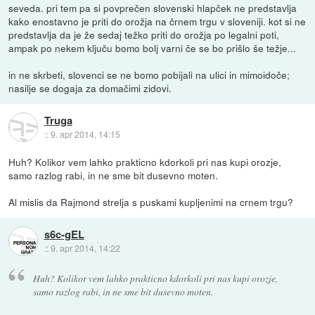
seveda. pri tem pa si povprečen slovenski hlapček ne predstavlja
kako enostavno je priti do orožja na črnem trgu v sloveniji. kot si ne
predstavlja da je že sedaj težko priti do orožja po legalni poti,
ampak po nekem ključu bomo bolj varni če se bo prišlo še težje...
in ne skrbeti, slovenci se ne bomo pobijali na ulici in mimoidoče;
nasilje se dogaja za domačimi zidovi.
Truga
::
9. apr 2014, 14:15
Huh? Kolikor vem lahko prakticno kdorkoli pri nas kupi orozje,
samo razlog rabi, in ne sme bit dusevno moten.
Al mislis da Rajmond strelja s puskami kupljenimi na crnem trgu?
s6c-gEL
::
9. apr 2014, 14:22
Huh? Kolikor vem lahko prakticno kdorkoli pri nas kupi orozje,
samo razlog rabi, in ne sme bit dusevno moten.