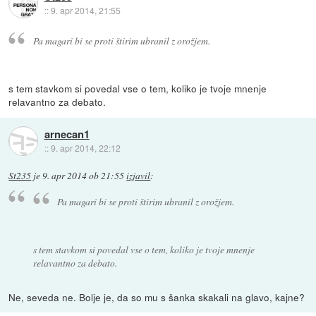
::
9. apr 2014, 21:55
Pa magari bi se proti štirim ubranil z orožjem.
s tem stavkom si povedal vse o tem, koliko je tvoje mnenje
relavantno za debato.
arnecan1
::
9. apr 2014, 22:12
St235
je
9. apr 2014 ob 21:55
izjavil
:
Pa magari bi se proti štirim ubranil z orožjem.
s tem stavkom si povedal vse o tem, koliko je tvoje mnenje
relavantno za debato.
Ne, seveda ne. Bolje je, da so mu s šanka skakali na glavo, kajne?