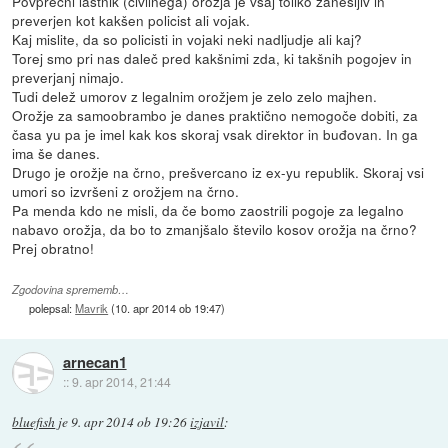
Povprečni lastnik (civilnega) orožja je vsaj toliko zanesljiv in
preverjen kot kakšen policist ali vojak.
Kaj mislite, da so policisti in vojaki neki nadljudje ali kaj?
Torej smo pri nas daleč pred kakšnimi zda, ki takšnih pogojev in
preverjanj nimajo.
Tudi delež umorov z legalnim orožjem je zelo zelo majhen.
Orožje za samoobrambo je danes praktično nemogoče dobiti, za
časa yu pa je imel kak kos skoraj vsak direktor in buđovan. In ga
ima še danes.
Drugo je orožje na črno, prešvercano iz ex-yu republik. Skoraj vsi
umori so izvršeni z orožjem na črno.
Pa menda kdo ne misli, da če bomo zaostrili pogoje za legalno
nabavo orožja, da bo to zmanjšalo število kosov orožja na črno?
Prej obratno!
Zgodovina sprememb…
polepsal:
Mavrik
(
10. apr 2014 ob 19:47
)
arnecan1
::
9. apr 2014, 21:44
bluefish
je
9. apr 2014 ob 19:26
izjavil
: