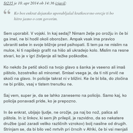
St235
je
10. apr 2014 ob 14:36
izjavil
:
Ko bos enkrat dejansko uporabljalal kratkocevno orozje ti bo
hitro jasno o cem govorim.
Sem uporabil. V vojski. In kaj sedaj? Nimam želje po orožju in če bi
ga imel, ne bi hodil okoli oborožen. Ampak vsak ima pravico
ubraniti sebe in svoje bližnje pred psihopati. S tem pa ne mislim na
mulce, ki ti napišejo grafit na hišo ali ukradejo kolo. Mislim na resne
stvari, ko je v igri življenje ali težke poškodbe.
Ko nekdo že petič skoči na tvojo glavo s šanka je vseeno ali imaš
pištolo, bzostrelko ali minomet. Smisel vsega je, da ti niti prvič ne
skoči na glavo. In policije takrat ni v bližini. Ke če bi bila, do zločina
ne bi prišlo, vsaj v tistem trenutku ne.
Saj vem, super je, da se lahko zanesemo na policijo. Samo kaj, ko
policija ponavadi pride, ko je prepozno.
In še enkrat, ubijajo ljudje, ne orožje, pa naj bo nož, palica ali
pištola. In iz linkov, ki sem jih prilepil, je razvidno, da so nekatere
družbe (pač zaradi veliko različnih vzrokov) bolj nasilne od drugih.
Strinjam se, da bi bilo več mrtvih pri črncih v Afriki, če bi vsi menjali