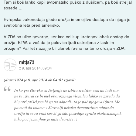
Tam si boš lahko kupil avtomatsko puško z dušilcem, pa boš streljal
sosede ...
Evropska zakonodaja glede orožja in omejitve dostopa do njega je
svetlobna leta pred ameriško.
V ZDA so ulice nevarne, ker ima cel kup kretenov lahek dostop do
orožja. BTW. a veš da je polovica ljudi ustreljena z lastnim
orožjem? Par let nazaj je bil članek ravno na temo orožja v ZDA.
mitja73
::
9. apr 2014, 09:04
zdravc1974
je
9. apr 2014 ob 04:01
izjavil
:
In ko gre človeku za življenje ne izbira sredstev,vem da tudi sam
ne bi izbiral če bi mel oboroženega vlomilca,lahko se zaveda da
bi notri prišel,ven bi ga pa odnesli...to je pač njegova izbira. Me
pa moti da imamo v Sloveniji nekako demoniziran odnos do
orožja in se za vsak kos ki ga kdo poseduje zgraža okolica,ampak
tako pač je,majhno je naše dvorišče :)