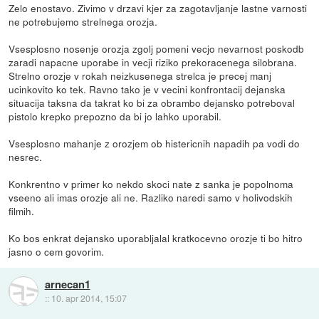
Zelo enostavo. Zivimo v drzavi kjer za zagotavljanje lastne varnosti
ne potrebujemo strelnega orozja.
Vsesplosno nosenje orozja zgolj pomeni vecjo nevarnost poskodb
zaradi napacne uporabe in vecji riziko prekoracenega silobrana.
Strelno orozje v rokah neizkusenega strelca je precej manj
ucinkovito ko tek. Ravno tako je v vecini konfrontacij dejanska
situacija taksna da takrat ko bi za obrambo dejansko potreboval
pistolo krepko prepozno da bi jo lahko uporabil.
Vsesplosno mahanje z orozjem ob histericnih napadih pa vodi do
nesrec.
Konkrentno v primer ko nekdo skoci nate z sanka je popolnoma
vseeno ali imas orozje ali ne. Razliko naredi samo v holivodskih
filmih.
Ko bos enkrat dejansko uporabljalal kratkocevno orozje ti bo hitro
jasno o cem govorim.
arnecan1
::
10. apr 2014, 15:07