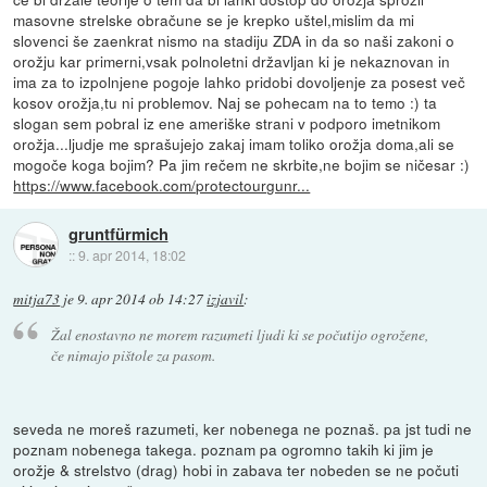
masovne strelske obračune se je krepko uštel,mislim da mi
slovenci še zaenkrat nismo na stadiju ZDA in da so naši zakoni o
orožju kar primerni,vsak polnoletni državljan ki je nekaznovan in
ima za to izpolnjene pogoje lahko pridobi dovoljenje za posest več
kosov orožja,tu ni problemov. Naj se pohecam na to temo :) ta
slogan sem pobral iz ene ameriške strani v podporo imetnikom
orožja...ljudje me sprašujejo zakaj imam toliko orožja doma,ali se
mogoče koga bojim? Pa jim rečem ne skrbite,ne bojim se ničesar :)
https://www.facebook.com/protectourgunr...
gruntfürmich
::
9. apr 2014, 18:02
mitja73
je
9. apr 2014 ob 14:27
izjavil
:
Žal enostavno ne morem razumeti ljudi ki se počutijo ogrožene,
če nimajo pištole za pasom.
seveda ne moreš razumeti, ker nobenega ne poznaš. pa jst tudi ne
poznam nobenega takega. poznam pa ogromno takih ki jim je
orožje & strelstvo (drag) hobi in zabava ter nobeden se ne počuti