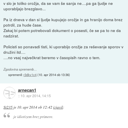
v slo je toliko orožja, da se vam še sanja ne....pa ga ljudje ne
uporabljajo brezglavo...
Pa iz dneva v dan si ljudje kupujejo orožje in ga hranijo doma brez
potrdil, za hude čase.
Zakaj bi potem potrebovali dokument o posesti, če se pa to ne da
nadzirat.
Policisti so ponavadi tisti, ki uporabijo orožje za reševanje sporov v
družini itd....
....no vsaj največkrat beremo v časopisih ravno o tem.
Zgodovina sprememb…
spremenil:
r3dkv1c4
(
10. apr 2014 ob 13:36
)
arnecan1
::
10. apr 2014, 14:15
St235
je
10. apr 2014 ob 12:42
izjavil
:
je idiotizem brez primere.