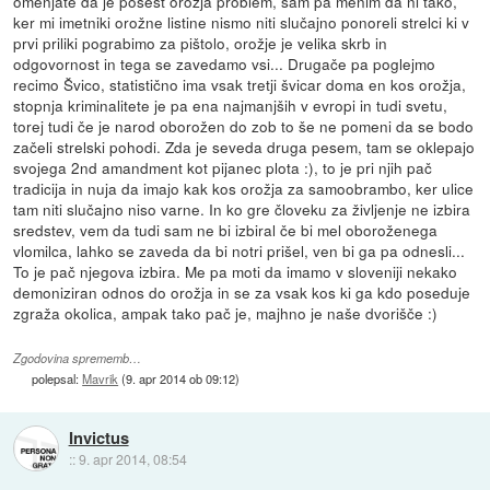
omenjate da je posest orožja problem, sam pa menim da ni tako,
ker mi imetniki orožne listine nismo niti slučajno ponoreli strelci ki v
prvi priliki pograbimo za pištolo, orožje je velika skrb in
odgovornost in tega se zavedamo vsi... Drugače pa poglejmo
recimo Švico, statistično ima vsak tretji švicar doma en kos orožja,
stopnja kriminalitete je pa ena najmanjših v evropi in tudi svetu,
torej tudi če je narod oborožen do zob to še ne pomeni da se bodo
začeli strelski pohodi. Zda je seveda druga pesem, tam se oklepajo
svojega 2nd amandment kot pijanec plota :), to je pri njih pač
tradicija in nuja da imajo kak kos orožja za samoobrambo, ker ulice
tam niti slučajno niso varne. In ko gre človeku za življenje ne izbira
sredstev, vem da tudi sam ne bi izbiral če bi mel oboroženega
vlomilca, lahko se zaveda da bi notri prišel, ven bi ga pa odnesli...
To je pač njegova izbira. Me pa moti da imamo v sloveniji nekako
demoniziran odnos do orožja in se za vsak kos ki ga kdo poseduje
zgraža okolica, ampak tako pač je, majhno je naše dvorišče :)
Zgodovina sprememb…
polepsal:
Mavrik
(
9. apr 2014 ob 09:12
)
Invictus
::
9. apr 2014, 08:54