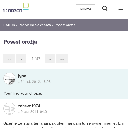
☰
Forum
»
Problemi človeštva
»
Posest orožja
Posest orožja
4
/ 57
««
«
»
»»
jype
::
24. feb 2012, 18:08
Your life, your choice.
zdravc1974
::
9. apr 2014, 04:01
Sicer je že stara tema ampak okej, naj dam tu še svoje mnenje. Eni