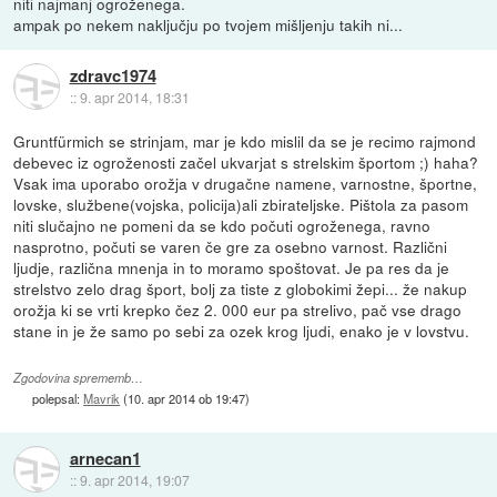
niti najmanj ogroženega.
ampak po nekem naključju po tvojem mišljenju takih ni...
zdravc1974
::
9. apr 2014, 18:31
Gruntfürmich se strinjam, mar je kdo mislil da se je recimo rajmond
debevec iz ogroženosti začel ukvarjat s strelskim športom ;) haha?
Vsak ima uporabo orožja v drugačne namene, varnostne, športne,
lovske, službene(vojska, policija)ali zbirateljske. Pištola za pasom
niti slučajno ne pomeni da se kdo počuti ogroženega, ravno
nasprotno, počuti se varen če gre za osebno varnost. Različni
ljudje, različna mnenja in to moramo spoštovat. Je pa res da je
strelstvo zelo drag šport, bolj za tiste z globokimi žepi... že nakup
orožja ki se vrti krepko čez 2. 000 eur pa strelivo, pač vse drago
stane in je že samo po sebi za ozek krog ljudi, enako je v lovstvu.
Zgodovina sprememb…
polepsal:
Mavrik
(
10. apr 2014 ob 19:47
)
arnecan1
::
9. apr 2014, 19:07