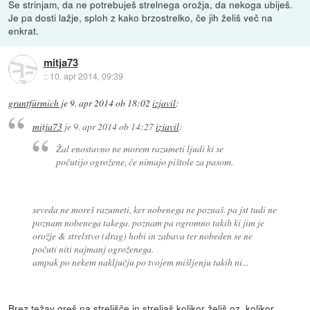
Se strinjam, da ne potrebuješ strelnega orožja, da nekoga ubiješ.
Je pa dosti lažje, sploh z kako brzostrelko, če jih želiš več na
enkrat.
mitja73
::
10. apr 2014, 09:39
gruntfürmich
je
9. apr 2014 ob 18:02
izjavil
:
mitja73
je
9. apr 2014 ob 14:27
izjavil
:
Žal enostavno ne morem razumeti ljudi ki se
počutijo ogrožene, če nimajo pištole za pasom.
seveda ne moreš razumeti, ker nobenega ne poznaš. pa jst tudi ne
poznam nobenega takega. poznam pa ogromno takih ki jim je
orožje & strelstvo (drag) hobi in zabava ter nobeden se ne
počuti niti najmanj ogroženega.
ampak po nekem naključju po tvojem mišljenju takih ni...
Brez težav greš na strelišče in streljaš kolikor želiš oz. kolikor