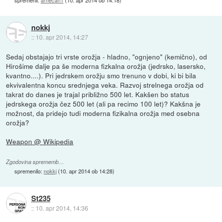
spremenil:
arnecan1
(
10. apr 2014 ob 14:18
)
nokkj
::
10. apr 2014, 14:27
Sedaj obstajajo tri vrste orožja - hladno, "ognjeno" (kemično), od
Hirošime dalje pa še moderna fizkalna orožja (jedrsko, lasersko,
kvantno....). Pri jedrskem orožju smo trenuno v dobi, ki bi bila
ekvivalentna koncu srednjega veka. Razvoj strelnega orožja od
takrat do danes je trajal približno 500 let. Kakšen bo status
jedrskega orožja čez 500 let (ali pa recimo 100 let)? Kakšna je
možnost, da pridejo tudi moderna fizikalna orožja med osebna
orožja?
Weapon @ Wikipedia
Zgodovina sprememb…
spremenilo:
nokkj
(
10. apr 2014 ob 14:28
)
St235
::
10. apr 2014, 14:36