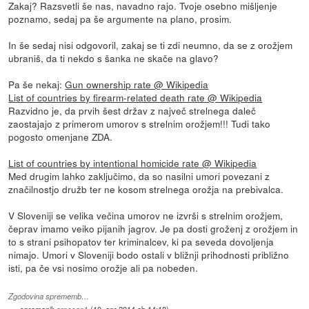
Zakaj? Razsvetli še nas, navadno rajo. Tvoje osebno mišljenje
poznamo, sedaj pa še argumente na plano, prosim.
In še sedaj nisi odgovoril, zakaj se ti zdi neumno, da se z orožjem
ubraniš, da ti nekdo s šanka ne skače na glavo?
Pa še nekaj:
Gun ownership rate @ Wikipedia
List of countries by firearm-related death rate @ Wikipedia
Razvidno je, da prvih šest držav z največ strelnega daleč
zaostajajo z primerom umorov s strelnim orožjem!!! Tudi tako
pogosto omenjane ZDA.
List of countries by intentional homicide rate @ Wikipedia
Med drugim lahko zaključimo, da so nasilni umori povezani z
značilnostjo družb ter ne kosom strelnega orožja na prebivalca.
V Sloveniji se velika večina umorov ne izvrši s strelnim orožjem,
čeprav imamo veiko pijanih jagrov. Je pa dosti groženj z orožjem in
to s strani psihopatov ter kriminalcev, ki pa seveda dovoljenja
nimajo. Umori v Sloveniji bodo ostali v bližnji prihodnosti približno
isti, pa če vsi nosimo orožje ali pa nobeden.
Zgodovina sprememb…