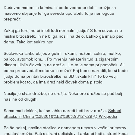
Duševno moteni in kriminalci bodo vedno pridobili orožje za
masovno ubijanje ter ga seveda uporabili. To je nemogoče
preprečiti.
Zakaj ga torej ne bi imeli tudi normalni ljudje? S tem seveda ne
mislim brzostrelk. In ne bi ga nosili na delo. Lahko ga imajo pač
doma. Tako kot sekiro npr.
Sočloveka lahko ubiješ z golimi rokami, nožem, sekiro, motiko,
palico, avtomobilom.... Po mnenju nekaterih tudi z cigaretnim
dimom. Ubija človek in ne orožje.. Le-to je samo pripomoček. Ali
bomo prepovedali motorke in nože? Kaj bomo naredili, ko si bodo
ljudje doma printali brzostrelke na 3D tiskalnikih? To bo večji
problem kot to, da ima družinski človek doma pištolo.
Nasilje je stvar družbe, ne orožja. Nekatere družbe so pač bolj
nasilne od drugih.
Samo mali delček, kaj se lahko naredi tudi brez orožja.
School
attacks in China %282010%E2%80%9312%29 @ Wikipedia
Pa še nekaj, nasilne storilce z namenom umora v večini primerov
zaustavi orožje. Pač s strani policistov. Lahko bi tudi s strani koga