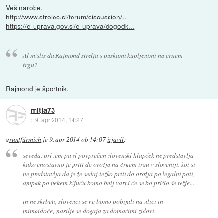
Veš narobe.
http://www.strelec.si/forum/discussion/...
https://e-uprava.gov.si/e-uprava/dogodk...
Al mislis da Rajmond strelja s puskami kupljenimi na crnem
trgu?
Rajmond je športnik.
mitja73
::
9. apr 2014, 14:27
gruntfürmich
je
9. apr 2014 ob 14:07
izjavil
:
seveda. pri tem pa si povprečen slovenski hlapček ne predstavlja
kako enostavno je priti do orožja na črnem trgu v sloveniji. kot si
ne predstavlja da je že sedaj težko priti do orožja po legalni poti,
ampak po nekem ključu bomo bolj varni če se bo prišlo še težje...
in ne skrbeti, slovenci se ne bomo pobijali na ulici in
mimoidoče; nasilje se dogaja za domačimi zidovi.