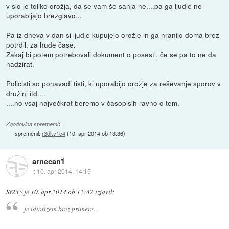
v slo je toliko orožja, da se vam še sanja ne....pa ga ljudje ne
uporabljajo brezglavo...
Pa iz dneva v dan si ljudje kupujejo orožje in ga hranijo doma brez
potrdil, za hude čase.
Zakaj bi potem potrebovali dokument o posesti, če se pa to ne da
nadzirat.
Policisti so ponavadi tisti, ki uporabijo orožje za reševanje sporov v
družini itd....
....no vsaj največkrat beremo v časopisih ravno o tem.
Zgodovina sprememb…
spremenil:
r3dkv1c4
(
10. apr 2014 ob 13:36
)
arnecan1
::
10. apr 2014, 14:15
St235
je
10. apr 2014 ob 12:42
izjavil
:
je idiotizem brez primere.