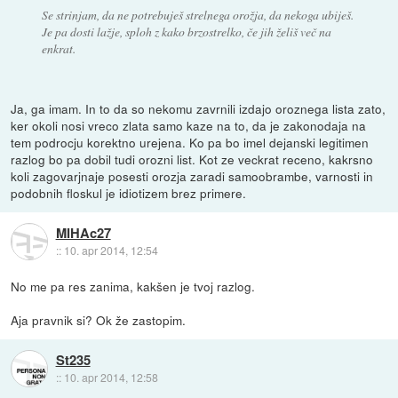
Se strinjam, da ne potrebuješ strelnega orožja, da nekoga ubiješ.
Je pa dosti lažje, sploh z kako brzostrelko, če jih želiš več na
enkrat.
Ja, ga imam. In to da so nekomu zavrnili izdajo oroznega lista zato,
ker okoli nosi vreco zlata samo kaze na to, da je zakonodaja na
tem podrocju korektno urejena. Ko pa bo imel dejanski legitimen
razlog bo pa dobil tudi orozni list. Kot ze veckrat receno, kakrsno
koli zagovarjnaje posesti orozja zaradi samoobrambe, varnosti in
podobnih floskul je idiotizem brez primere.
MIHAc27
::
10. apr 2014, 12:54
No me pa res zanima, kakšen je tvoj razlog.
Aja pravnik si? Ok že zastopim.
St235
::
10. apr 2014, 12:58