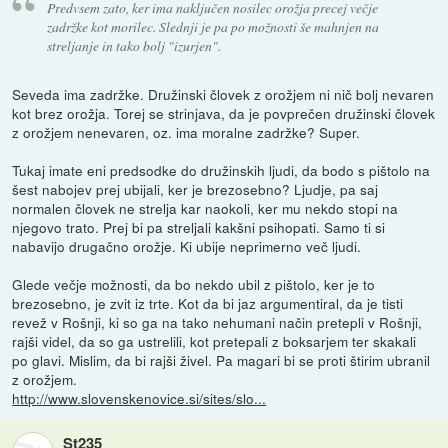
Predvsem zato, ker ima naključen nosilec orožja precej večje
zadržke kot morilec. Slednji je pa po možnosti še mahnjen na
streljanje in tako bolj "izurjen".
Seveda ima zadržke. Družinski človek z orožjem ni nič bolj nevaren
kot brez orožja. Torej se strinjava, da je povprečen družinski človek
z orožjem nenevaren, oz. ima moralne zadržke? Super.
Tukaj imate eni predsodke do družinskih ljudi, da bodo s pištolo na
šest nabojev prej ubijali, ker je brezosebno? Ljudje, pa saj
normalen človek ne strelja kar naokoli, ker mu nekdo stopi na
njegovo trato. Prej bi pa streljali kakšni psihopati. Samo ti si
nabavijo drugačno orožje. Ki ubije neprimerno več ljudi.
Glede večje možnosti, da bo nekdo ubil z pištolo, ker je to
brezosebno, je zvit iz trte. Kot da bi jaz argumentiral, da je tisti
revež v Rošnji, ki so ga na tako nehumani način pretepli v Rošnji,
rajši videl, da so ga ustrelili, kot pretepali z boksarjem ter skakali
po glavi. Mislim, da bi rajši živel. Pa magari bi se proti štirim ubranil
z orožjem.
http://www.slovenskenovice.si/sites/slo...
St235