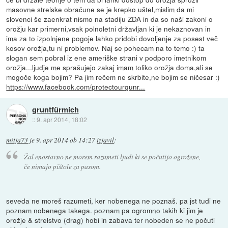
masovne strelske obračune se je krepko uštel,mislim da mi
slovenci še zaenkrat nismo na stadiju ZDA in da so naši zakoni o
orožju kar primerni,vsak polnoletni državljan ki je nekaznovan in
ima za to izpolnjene pogoje lahko pridobi dovoljenje za posest več
kosov orožja,tu ni problemov. Naj se pohecam na to temo :) ta
slogan sem pobral iz ene ameriške strani v podporo imetnikom
orožja...ljudje me sprašujejo zakaj imam toliko orožja doma,ali se
mogoče koga bojim? Pa jim rečem ne skrbite,ne bojim se ničesar :)
https://www.facebook.com/protectourgunr...
gruntfürmich
::
9. apr 2014, 18:02
mitja73
je
9. apr 2014 ob 14:27
izjavil
:
Žal enostavno ne morem razumeti ljudi ki se počutijo ogrožene,
če nimajo pištole za pasom.
seveda ne moreš razumeti, ker nobenega ne poznaš. pa jst tudi ne
poznam nobenega takega. poznam pa ogromno takih ki jim je
orožje & strelstvo (drag) hobi in zabava ter nobeden se ne počuti