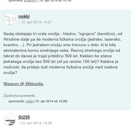
spremenil:
arnecan1
(
10. apr 2014 ob 14:18
)
nokkj
::
10. apr 2014, 14:27
Sedaj obstajajo tri vrste orožja - hladno, "ognjeno" (kemično), od
Hirošime dalje pa še moderna fizkalna orožja (jedrsko, lasersko,
kvantno....). Pri jedrskem orožju smo trenuno v dobi, ki bi bila
ekvivalentna koncu srednjega veka. Razvoj strelnega orožja od
takrat do danes je trajal približno 500 let. Kakšen bo status
jedrskega orožja čez 500 let (ali pa recimo 100 let)? Kakšna je
možnost, da pridejo tudi moderna fizikalna orožja med osebna
orožja?
Weapon @ Wikipedia
Zgodovina sprememb…
spremenilo:
nokkj
(
10. apr 2014 ob 14:28
)
St235
::
10. apr 2014, 14:36