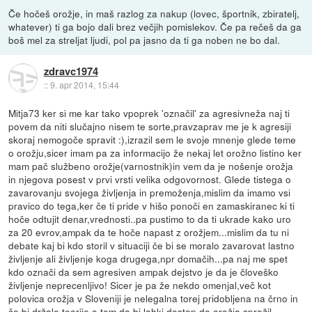
Če hočeš orožje, in maš razlog za nakup (lovec, športnik, zbiratelj,
whatever) ti ga bojo dali brez večjih pomislekov. Če pa rečeš da ga
boš mel za streljat ljudi, pol pa jasno da ti ga noben ne bo dal.
zdravc1974
::
9. apr 2014, 15:44
Mitja73 ker si me kar tako vpoprek 'označil' za agresivneža naj ti
povem da niti slučajno nisem te sorte,pravzaprav me je k agresiji
skoraj nemogoče spravit :),izrazil sem le svoje mnenje glede teme
o orožju,sicer imam pa za informacijo že nekaj let orožno listino ker
mam pač službeno orožje(varnostnik)in vem da je nošenje orožja
in njegova posest v prvi vrsti velika odgovornost. Glede tistega o
zavarovanju svojega življenja in premoženja,mislim da imamo vsi
pravico do tega,ker če ti pride v hišo ponoči en zamaskiranec ki ti
hoče odtujit denar,vrednosti..pa pustimo to da ti ukrade kako uro
za 20 evrov,ampak da te hoče napast z orožjem...mislim da tu ni
debate kaj bi kdo storil v situaciji če bi se moralo zavarovat lastno
življenje ali življenje koga drugega,npr domačih...pa naj me spet
kdo označi da sem agresiven ampak dejstvo je da je človeško
življenje neprecenljivo! Sicer je pa že nekdo omenjal,več kot
polovica orožja v Sloveniji je nelegalna torej pridobljena na črno in
če bi držale teorije o tem da bi lahki dostop do orožja sprožil