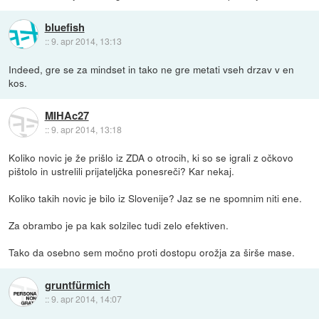
bluefish
::
9. apr 2014, 13:13
Indeed, gre se za mindset in tako ne gre metati vseh drzav v en
kos.
MIHAc27
::
9. apr 2014, 13:18
Koliko novic je že prišlo iz ZDA o otrocih, ki so se igrali z očkovo
pištolo in ustrelili prijateljčka ponesreči? Kar nekaj.
Koliko takih novic je bilo iz Slovenije? Jaz se ne spomnim niti ene.
Za obrambo je pa kak solzilec tudi zelo efektiven.
Tako da osebno sem močno proti dostopu orožja za širše mase.
gruntfürmich
::
9. apr 2014, 14:07