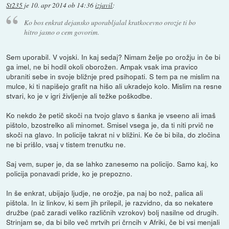
St235
je
10. apr 2014 ob 14:36
izjavil
:
Ko bos enkrat dejansko uporabljalal kratkocevno orozje ti bo
hitro jasno o cem govorim.
Sem uporabil. V vojski. In kaj sedaj? Nimam želje po orožju in če bi
ga imel, ne bi hodil okoli oborožen. Ampak vsak ima pravico
ubraniti sebe in svoje bližnje pred psihopati. S tem pa ne mislim na
mulce, ki ti napišejo grafit na hišo ali ukradejo kolo. Mislim na resne
stvari, ko je v igri življenje ali težke poškodbe.
Ko nekdo že petič skoči na tvojo glavo s šanka je vseeno ali imaš
pištolo, bzostrelko ali minomet. Smisel vsega je, da ti niti prvič ne
skoči na glavo. In policije takrat ni v bližini. Ke če bi bila, do zločina
ne bi prišlo, vsaj v tistem trenutku ne.
Saj vem, super je, da se lahko zanesemo na policijo. Samo kaj, ko
policija ponavadi pride, ko je prepozno.
In še enkrat, ubijajo ljudje, ne orožje, pa naj bo nož, palica ali
pištola. In iz linkov, ki sem jih prilepil, je razvidno, da so nekatere
družbe (pač zaradi veliko različnih vzrokov) bolj nasilne od drugih.
Strinjam se, da bi bilo več mrtvih pri črncih v Afriki, če bi vsi menjali