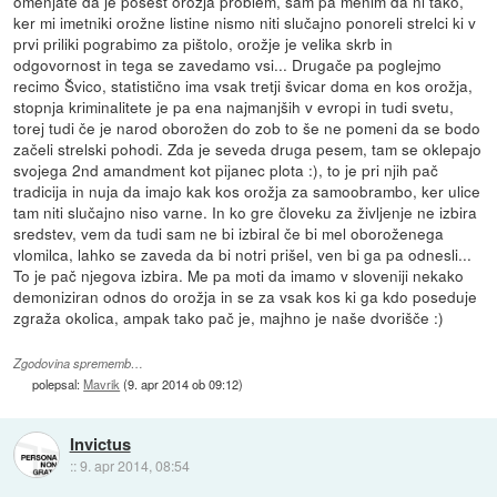
omenjate da je posest orožja problem, sam pa menim da ni tako,
ker mi imetniki orožne listine nismo niti slučajno ponoreli strelci ki v
prvi priliki pograbimo za pištolo, orožje je velika skrb in
odgovornost in tega se zavedamo vsi... Drugače pa poglejmo
recimo Švico, statistično ima vsak tretji švicar doma en kos orožja,
stopnja kriminalitete je pa ena najmanjših v evropi in tudi svetu,
torej tudi če je narod oborožen do zob to še ne pomeni da se bodo
začeli strelski pohodi. Zda je seveda druga pesem, tam se oklepajo
svojega 2nd amandment kot pijanec plota :), to je pri njih pač
tradicija in nuja da imajo kak kos orožja za samoobrambo, ker ulice
tam niti slučajno niso varne. In ko gre človeku za življenje ne izbira
sredstev, vem da tudi sam ne bi izbiral če bi mel oboroženega
vlomilca, lahko se zaveda da bi notri prišel, ven bi ga pa odnesli...
To je pač njegova izbira. Me pa moti da imamo v sloveniji nekako
demoniziran odnos do orožja in se za vsak kos ki ga kdo poseduje
zgraža okolica, ampak tako pač je, majhno je naše dvorišče :)
Zgodovina sprememb…
polepsal:
Mavrik
(
9. apr 2014 ob 09:12
)
Invictus
::
9. apr 2014, 08:54