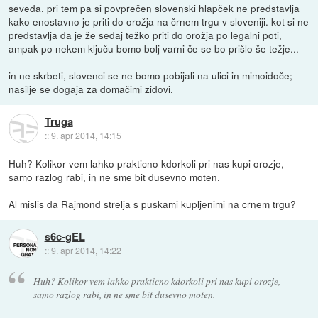
seveda. pri tem pa si povprečen slovenski hlapček ne predstavlja
kako enostavno je priti do orožja na črnem trgu v sloveniji. kot si ne
predstavlja da je že sedaj težko priti do orožja po legalni poti,
ampak po nekem ključu bomo bolj varni če se bo prišlo še težje...
in ne skrbeti, slovenci se ne bomo pobijali na ulici in mimoidoče;
nasilje se dogaja za domačimi zidovi.
Truga
::
9. apr 2014, 14:15
Huh? Kolikor vem lahko prakticno kdorkoli pri nas kupi orozje,
samo razlog rabi, in ne sme bit dusevno moten.
Al mislis da Rajmond strelja s puskami kupljenimi na crnem trgu?
s6c-gEL
::
9. apr 2014, 14:22
Huh? Kolikor vem lahko prakticno kdorkoli pri nas kupi orozje,
samo razlog rabi, in ne sme bit dusevno moten.