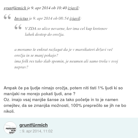
gruntfürmich
je
9. apr 2014 ob 10:40
izjavil
:
Invictus
je
9. apr 2014 ob 08:54
izjavil
:
V ZDA so ulice nevarne, ker ima cel kup kretenov
lahek dostop do orožja.
a moramo še enkrat razlagat da je v marsikateri državi več
orožja in se manj pokajo?
ima folk res tako slab spomin, je neumen ali samo trola v svoj
neprav?
Ampak če pa ljudje nimajo orožja, potem niti tisti 1% ljudi ki so
manijaki ne morejo pokati ljudi, ane ?
Oz. imajo vsaj manjše šanse za tako početje in to je namen
omejitev, da se zmanjša možnosti, 100% preprečilo se jih ne bo
nikoli.
gruntfürmich
::
9. apr 2014, 11:02