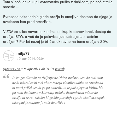
Tam si boš lahko kupil avtomatsko puško z dušilcem, pa boš streljal
sosede ...
Evropska zakonodaja glede orožja in omejitve dostopa do njega je
svetlobna leta pred ameriško.
V ZDA so ulice nevarne, ker ima cel kup kretenov lahek dostop do
orožja. BTW. a veš da je polovica ljudi ustreljena z lastnim
orožjem? Par let nazaj je bil članek ravno na temo orožja v ZDA.
mitja73
::
9. apr 2014, 09:04
zdravc1974
je
9. apr 2014 ob 04:01
izjavil
:
In ko gre človeku za življenje ne izbira sredstev,vem da tudi sam
ne bi izbiral če bi mel oboroženega vlomilca,lahko se zaveda da
bi notri prišel,ven bi ga pa odnesli...to je pač njegova izbira. Me
pa moti da imamo v Sloveniji nekako demoniziran odnos do
orožja in se za vsak kos ki ga kdo poseduje zgraža okolica,ampak
tako pač je,majhno je naše dvorišče :)