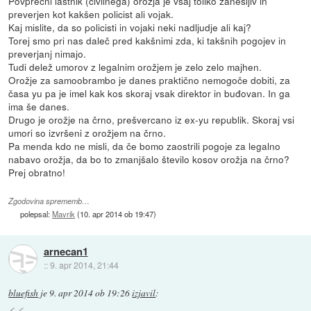
Povprečni lastnik (civilnega) orožja je vsaj toliko zanesljiv in
preverjen kot kakšen policist ali vojak.
Kaj mislite, da so policisti in vojaki neki nadljudje ali kaj?
Torej smo pri nas daleč pred kakšnimi zda, ki takšnih pogojev in
preverjanj nimajo.
Tudi delež umorov z legalnim orožjem je zelo zelo majhen.
Orožje za samoobrambo je danes praktično nemogoče dobiti, za
časa yu pa je imel kak kos skoraj vsak direktor in buđovan. In ga
ima še danes.
Drugo je orožje na črno, prešvercano iz ex-yu republik. Skoraj vsi
umori so izvršeni z orožjem na črno.
Pa menda kdo ne misli, da če bomo zaostrili pogoje za legalno
nabavo orožja, da bo to zmanjšalo število kosov orožja na črno?
Prej obratno!
Zgodovina sprememb…
polepsal:
Mavrik
(
10. apr 2014 ob 19:47
)
arnecan1
::
9. apr 2014, 21:44
bluefish
je
9. apr 2014 ob 19:26
izjavil
: