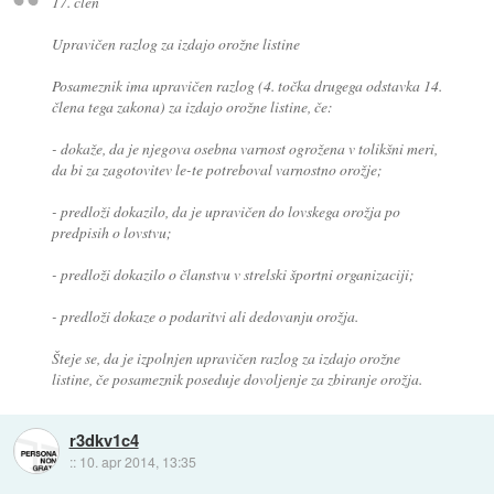
17. člen
Upravičen razlog za izdajo orožne listine
Posameznik ima upravičen razlog (4. točka drugega odstavka 14.
člena tega zakona) za izdajo orožne listine, če:
- dokaže, da je njegova osebna varnost ogrožena v tolikšni meri,
da bi za zagotovitev le-te potreboval varnostno orožje;
- predloži dokazilo, da je upravičen do lovskega orožja po
predpisih o lovstvu;
- predloži dokazilo o članstvu v strelski športni organizaciji;
- predloži dokaze o podaritvi ali dedovanju orožja.
Šteje se, da je izpolnjen upravičen razlog za izdajo orožne
listine, če posameznik poseduje dovoljenje za zbiranje orožja.
r3dkv1c4
::
10. apr 2014, 13:35