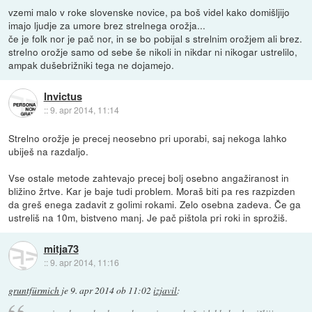
vzemi malo v roke slovenske novice, pa boš videl kako domišljijo
imajo ljudje za umore brez strelnega orožja...
če je folk nor je pač nor, in se bo pobijal s strelnim orožjem ali brez.
strelno orožje samo od sebe še nikoli in nikdar ni nikogar ustrelilo,
ampak dušebrižniki tega ne dojamejo.
Invictus
::
9. apr 2014, 11:14
Strelno orožje je precej neosebno pri uporabi, saj nekoga lahko
ubiješ na razdaljo.
Vse ostale metode zahtevajo precej bolj osebno angažiranost in
bližino žrtve. Kar je baje tudi problem. Moraš biti pa res razpizden
da greš enega zadavit z golimi rokami. Zelo osebna zadeva. Če ga
ustreliš na 10m, bistveno manj. Je pač pištola pri roki in sprožiš.
mitja73
::
9. apr 2014, 11:16
gruntfürmich
je
9. apr 2014 ob 11:02
izjavil
: