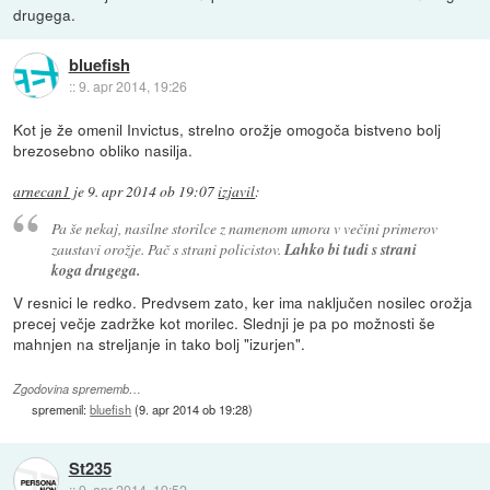
drugega.
bluefish
::
9. apr 2014, 19:26
Kot je že omenil Invictus, strelno orožje omogoča bistveno bolj
brezosebno obliko nasilja.
arnecan1
je
9. apr 2014 ob 19:07
izjavil
:
Pa še nekaj, nasilne storilce z namenom umora v večini primerov
zaustavi orožje. Pač s strani policistov.
Lahko bi tudi s strani
koga drugega.
V resnici le redko. Predvsem zato, ker ima naključen nosilec orožja
precej večje zadržke kot morilec. Slednji je pa po možnosti še
mahnjen na streljanje in tako bolj "izurjen".
Zgodovina sprememb…
spremenil:
bluefish
(
9. apr 2014 ob 19:28
)
St235
::
9. apr 2014, 19:52