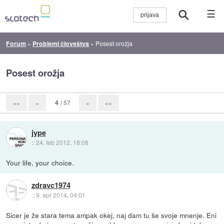
☰
Forum
»
Problemi človeštva
»
Posest orožja
Posest orožja
4
/ 57
««
«
»
»»
jype
::
24. feb 2012, 18:08
Your life, your choice.
zdravc1974
::
9. apr 2014, 04:01
Sicer je že stara tema ampak okej, naj dam tu še svoje mnenje. Eni