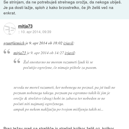
Se strinjam, da ne potrebuješ strelnega orožja, da nekoga ubiješ.
Je pa dosti lažje, sploh z kako brzostrelko, če jih želiš več na
enkrat.
mitja73
::
10. apr 2014, 09:39
gruntfürmich
je
9. apr 2014 ob 18:02
izjavil
:
mitja73
je
9. apr 2014 ob 14:27
izjavil
:
Žal enostavno ne morem razumeti ljudi ki se
počutijo ogrožene, če nimajo pištole za pasom.
seveda ne moreš razumeti, ker nobenega ne poznaš. pa jst tudi ne
poznam nobenega takega. poznam pa ogromno takih ki jim je
orožje & strelstvo (drag) hobi in zabava ter nobeden se ne
počuti niti najmanj ogroženega.
ampak po nekem naključju po tvojem mišljenju takih ni...
Brez težav greš na strelišče in streljaš kolikor želiš oz. kolikor