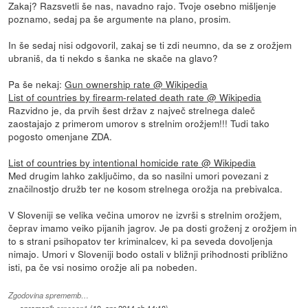
Zakaj? Razsvetli še nas, navadno rajo. Tvoje osebno mišljenje
poznamo, sedaj pa še argumente na plano, prosim.
In še sedaj nisi odgovoril, zakaj se ti zdi neumno, da se z orožjem
ubraniš, da ti nekdo s šanka ne skače na glavo?
Pa še nekaj:
Gun ownership rate @ Wikipedia
List of countries by firearm-related death rate @ Wikipedia
Razvidno je, da prvih šest držav z največ strelnega daleč
zaostajajo z primerom umorov s strelnim orožjem!!! Tudi tako
pogosto omenjane ZDA.
List of countries by intentional homicide rate @ Wikipedia
Med drugim lahko zaključimo, da so nasilni umori povezani z
značilnostjo družb ter ne kosom strelnega orožja na prebivalca.
V Sloveniji se velika večina umorov ne izvrši s strelnim orožjem,
čeprav imamo veiko pijanih jagrov. Je pa dosti groženj z orožjem in
to s strani psihopatov ter kriminalcev, ki pa seveda dovoljenja
nimajo. Umori v Sloveniji bodo ostali v bližnji prihodnosti približno
isti, pa če vsi nosimo orožje ali pa nobeden.
Zgodovina sprememb…