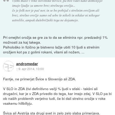
vzemi malo v roke slovenske novice, pa boš videl kako domišljijo
imajo ljudje za umore brez strelnega orožja...
če je folk nor je pač nor, in se bo pobijal s strelnim orožjem ali
brez. strelno orožje samo od sebe še nikoli in nikdar ni nikogar
ustrelilo, ampak dušebrižniki tega ne dojamejo.
Pri omejitvi orožja se gre za to da se eliminira npr. predzadnji 1%
možnosti za kaj takega.
Psihološko in fizično je bistveno lažje ubiti 10 ljudi s strelnim
orožjem kot pa z golimi rokami, vilami ali nožem, ...
andromedar
::
9. apr 2014, 13:00
Fantje, ne primerjat Švice s Slovenijo ali ZDA.
V SLO in ZDA živi definitivno večji % ljudi v stiski - takšni ali
drugačni, kar je v ZDA privedlo do tega, kar imajo zdaj. V SLO pa bi
ob naših problemih verjetno tudi, če bi dali strelno orožje v roke
vsakemu hillbillyju.
Švica ali Avstrija sta drugi svet in zelo zelo slaba primerjava.