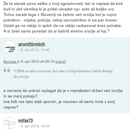
Že ta stavek pove veliko o tvoji agresivnosti, ker si napisal da boš
lovil in ubil vlomilca ki je prišel ukradet npr. avto ali boljšo uro.
Točno zaradi tega v Sloveniji ne želimo več orožja kot je nujno
potrebno - vojska, policija, nekaj varnostnikov in pa par lovcev.
Ostali ga ne rabijo in sploh da ne rabijo razkazovat brez potrebe.
A si želel samo povedat da si lastniš strelno orožje al kaj ?
gruntfürmich
::
9. apr 2014, 10:40
Invictus
je
9. apr 2014 ob 08:54
izjavil
:
V ZDA so ulice nevarne, ker ima cel kup kretenov lahek dostop
do orožja.
a moramo še enkrat razlagat da je v marsikateri državi več orožja
in se manj pokajo?
ima folk res tako slab spomin, je neumen ali samo trola v svoj
neprav?
mitja73
::
9. apr 2014, 10:44