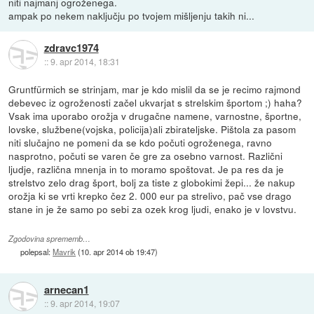
niti najmanj ogroženega.
ampak po nekem naključju po tvojem mišljenju takih ni...
zdravc1974
::
9. apr 2014, 18:31
Gruntfürmich se strinjam, mar je kdo mislil da se je recimo rajmond
debevec iz ogroženosti začel ukvarjat s strelskim športom ;) haha?
Vsak ima uporabo orožja v drugačne namene, varnostne, športne,
lovske, službene(vojska, policija)ali zbirateljske. Pištola za pasom
niti slučajno ne pomeni da se kdo počuti ogroženega, ravno
nasprotno, počuti se varen če gre za osebno varnost. Različni
ljudje, različna mnenja in to moramo spoštovat. Je pa res da je
strelstvo zelo drag šport, bolj za tiste z globokimi žepi... že nakup
orožja ki se vrti krepko čez 2. 000 eur pa strelivo, pač vse drago
stane in je že samo po sebi za ozek krog ljudi, enako je v lovstvu.
Zgodovina sprememb…
polepsal:
Mavrik
(
10. apr 2014 ob 19:47
)
arnecan1
::
9. apr 2014, 19:07