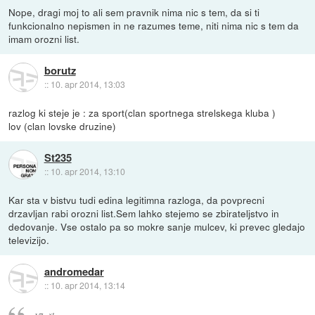
Nope, dragi moj to ali sem pravnik nima nic s tem, da si ti
funkcionalno nepismen in ne razumes teme, niti nima nic s tem da
imam orozni list.
borutz
::
10. apr 2014, 13:03
razlog ki steje je : za sport(clan sportnega strelskega kluba )
lov (clan lovske druzine)
St235
::
10. apr 2014, 13:10
Kar sta v bistvu tudi edina legitimna razloga, da povprecni
drzavljan rabi orozni list.Sem lahko stejemo se zbirateljstvo in
dedovanje. Vse ostalo pa so mokre sanje mulcev, ki prevec gledajo
televizijo.
andromedar
::
10. apr 2014, 13:14