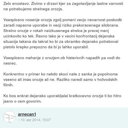
Zelo enostavo. Zivimo v drzavi kjer za zagotavljanje lastne varnosti
ne potrebujemo strelnega orozja.
Vsesplosno nosenje orozja zgolj pomeni vecjo nevarnost poskodb
zaradi napacne uporabe in vecji riziko prekoracenega silobrana.
Strelno orozje v rokah neizkusenega strelca je precej manj
ucinkovito ko tek. Ravno tako je v vecini konfrontacij dejanska
situacija taksna da takrat ko bi za obrambo dejansko potreboval
pistolo krepko prepozno da bi jo lahko uporabil.
Vsesplosno mahanje z orozjem ob histericnih napadih pa vodi do
nesrec.
Konkrentno v primer ko nekdo skoci nate z sanka je popolnoma
vseeno ali imas orozje ali ne. Razliko naredi samo v holivodskih
filmih.
Ko bos enkrat dejansko uporabljalal kratkocevno orozje ti bo hitro
jasno o cem govorim.
arnecan1
::
10. apr 2014, 15:07