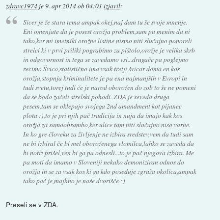
zdravc1974
je
9. apr 2014 ob 04:01
izjavil
:
Sicer je že stara tema ampak okej,naj dam tu še svoje mnenje.
Eni omenjate da je posest orožja problem,sam pa menim da ni
tako,ker mi imetniki orožne listine nismo niti slučajno ponoreli
strelci ki v prvi priliki pograbimo za pištolo,orožje je velika skrb
in odgovornost in tega se zavedamo vsi...drugače pa poglejmo
recimo Švico,statistično ima vsak tretji švicar doma en kos
orožja,stopnja kriminalitete je pa ena najmanjših v Evropi in
tudi svetu,torej tudi če je narod oborožen do zob to še ne pomeni
da se bodo začeli strelski pohodi. ZDA je seveda druga
pesem,tam se oklepajo svojega 2nd amandment kot pijanec
plota :),to je pri njih pač tradicija in nuja da imajo kak kos
orožja za samoobrambo,ker ulice tam niti slučajno niso varne.
In ko gre človeku za življenje ne izbira sredstev,vem da tudi sam
ne bi izbiral če bi mel oboroženega vlomilca,lahko se zaveda da
bi notri prišel,ven bi ga pa odnesli...to je pač njegova izbira. Me
pa moti da imamo v Sloveniji nekako demoniziran odnos do
orožja in se za vsak kos ki ga kdo poseduje zgraža okolica,ampak
tako pač je,majhno je naše dvorišče :)
Preseli se v ZDA.