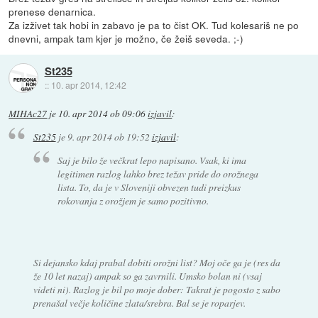
prenese denarnica.
Za izživet tak hobi in zabavo je pa to čist OK. Tud kolesariš ne po
dnevni, ampak tam kjer je možno, če žeiš seveda. ;-)
St235
::
10. apr 2014, 12:42
MIHAc27
je
10. apr 2014 ob 09:06
izjavil
:
St235
je
9. apr 2014 ob 19:52
izjavil
:
Saj je bilo že večkrat lepo napisano. Vsak, ki ima
legitimen razlog lahko brez težav pride do orožnega
lista. To, da je v Sloveniji obvezen tudi preizkus
rokovanja z orožjem je samo pozitivno.
Si dejansko kdaj prabal dobiti orožni list? Moj oče ga je (res da
že 10 let nazaj) ampak so ga zavrnili. Umsko bolan ni (vsaj
videti ni). Razlog je bil po moje dober: Takrat je pogosto z sabo
prenašal večje količine zlata/srebra. Bal se je roparjev.