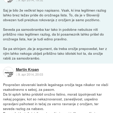
Saj je bilo že večkrat lepo napisano. Vsak, ki ima legitimen razlog
lahko brez težav pride do orožnega lista. To, da je v Sloveniji
obvezen tudi preizkus rokovanja z orožjem je samo pozitivno.
Seveda pa samoobramba kar tako in podobne nebuloze niti
približno niso legitimen razlog, da bi posameznik lahko prišel do
orožnega lista, kar je tudi edino pravilno.
Se pa strinjam ,da je argument, da treba orožje prepovedat, ker z
njim lahko nekoga ubiješ približno tako idiotski kot ta, da orožje
rabiš za samoobrambo.
Martin Krpan
::
9. apr 2014, 20:03
Povprečen slovenski lastnik legalnega orožja tega nikakor ne vlači
vsakodnevno s seboj, za pasom.
Da bi sploh lahko pridobil orožno listino, moraš izpolnjevati kar
nekaj pogojev, kot so nekaznovanost, zanesljivost, uspešno
opravljeni psihotest in tečaj za varno ravnanje z orožjem, ter
seveda razlog za nabavo.