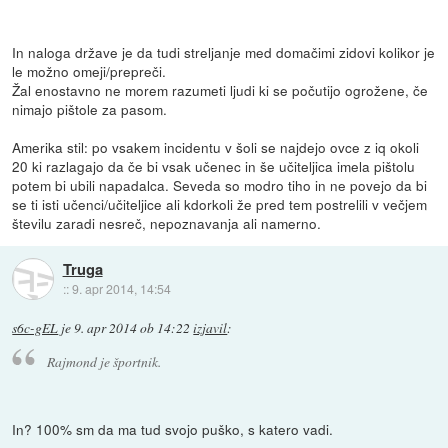
In naloga države je da tudi streljanje med domačimi zidovi kolikor je
le možno omeji/prepreči.
Žal enostavno ne morem razumeti ljudi ki se počutijo ogrožene, če
nimajo pištole za pasom.
Amerika stil: po vsakem incidentu v šoli se najdejo ovce z iq okoli
20 ki razlagajo da če bi vsak učenec in še učiteljica imela pištolu
potem bi ubili napadalca. Seveda so modro tiho in ne povejo da bi
se ti isti učenci/učiteljice ali kdorkoli že pred tem postrelili v večjem
številu zaradi nesreč, nepoznavanja ali namerno.
Truga
::
9. apr 2014, 14:54
s6c-gEL
je
9. apr 2014 ob 14:22
izjavil
:
Rajmond je športnik.
In? 100% sm da ma tud svojo puško, s katero vadi.