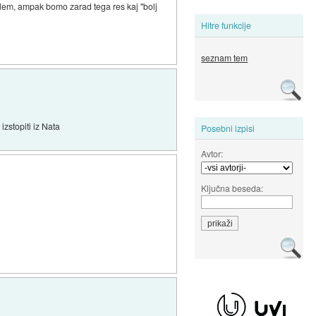
blem, ampak bomo zarad tega res kaj "bolj
Hitre funkcije
seznam tem
izstopiti iz Nata
Posebni izpisi
Avtor:
Ključna beseda: