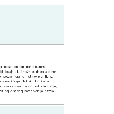
iti, od kod bo dobil denar oziroma,
bi obstajala tudi možnost, da se ta denar
esen potem moramo imeti nek plan B, jaz
pa pomeni razpad NATA in formiranje
u svoje vojske in oboroževlne industrije,
kupaj je največji nateg stoletja in zrelo