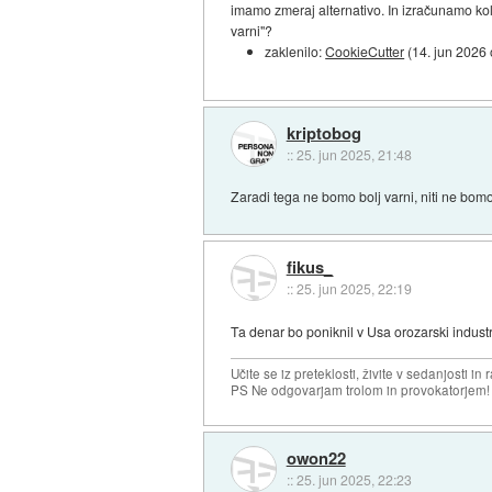
imamo zmeraj alternativo. In izračunamo ko
varni"?
zaklenilo:
CookieCutter
(
14. jun 2026
kriptobog
::
25. jun 2025, 21:48
Zaradi tega ne bomo bolj varni, niti ne bomo 
fikus_
::
25. jun 2025, 22:19
Ta denar bo poniknil v Usa orozarski industri
Učite se iz preteklosti, živite v sedanjosti in 
PS Ne odgovarjam trolom in provokatorjem!
owon22
::
25. jun 2025, 22:23