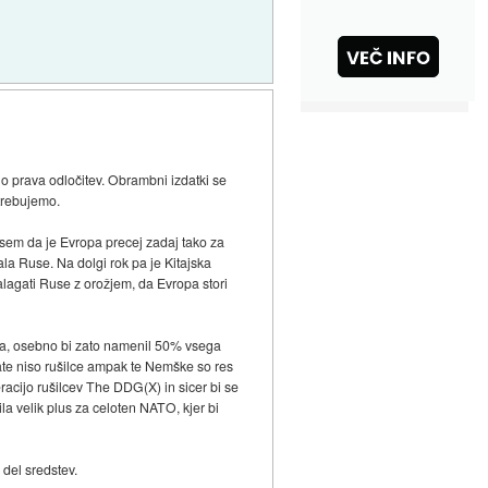
no prava odločitev. Obrambni izdatki se
otrebujemo.
sem da je Evropa precej zadaj tako za
la Ruse. Na dolgi rok pa je Kitajska
lagati Ruse z orožjem, da Evropa stori
ima, osebno bi zato namenil 50% vsega
ate niso rušilce ampak te Nemške so res
racijo rušilcev The DDG(X) in sicer bi se
la velik plus za celoten NATO, kjer bi
 del sredstev.