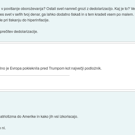
 v povišanje oboroževanja? Ostali svet namreč grozi z dedolarizacijo. Kaj je to? Ve
ves svet v sefih tvoj denar, ga lahko dodatno tiskaš in s tem kradeš vsem po malem.
 pri tiskanju do hiperinflacije.
rečitev dedolarizacije.
alno je Evropa pokleknila pred Trumpom kot največji podložnik.
riotizma do Amerike in kako jih vsi izkoriscajo.
 ni.