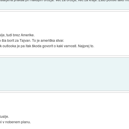
je, tudi brez Amerike.
šla borit za Tajvan. To je ameriška stvar.
ek outlooka je pa itak škoda govorit o kaki varnosti. Najprej to.
usije.
ni v nobenem planu.