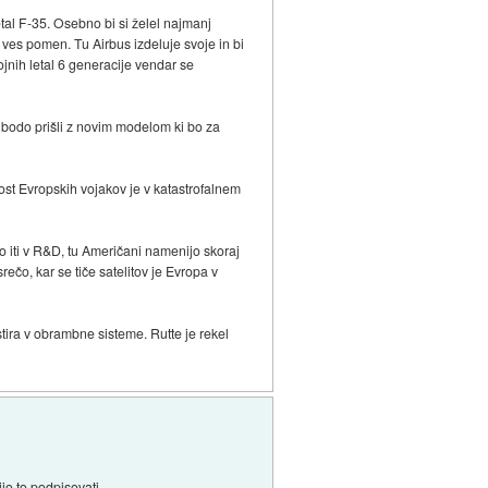
tal F-35. Osebno bi si želel najmanj
 ves pomen. Tu Airbus izdeluje svoje in bi
ojnih letal 6 generacije vendar se
bodo prišli z novim modelom ki bo za
nost Evropskih vojakov je v katastrofalnem
o iti v R&D, tu Američani namenijo skoraj
ečo, kar se tiče satelitov je Evropa v
tira v obrambne sisteme. Rutte je rekel
ijo to podpisovati.