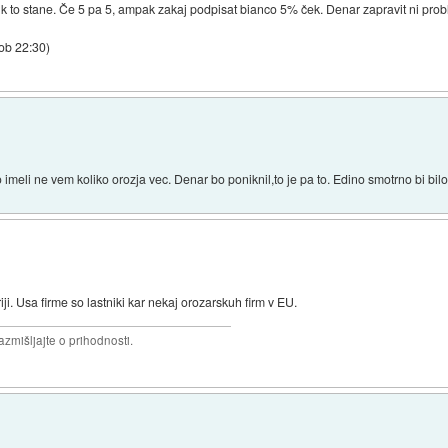
lk to stane. Če 5 pa 5, ampak zakaj podpisat bianco 5% ček. Denar zapravit ni pro
 ob 22:30
)
imeli ne vem koliko orozja vec. Denar bo poniknil,to je pa to. Edino smotrno bi bilo 
ji. Usa firme so lastniki kar nekaj orozarskuh firm v EU.
razmišljajte o prihodnosti.