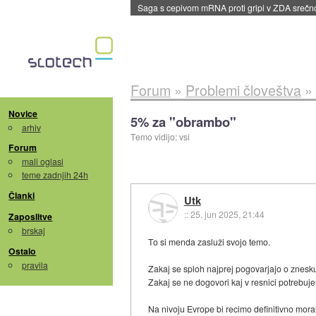
BMW v vozilih začel predvajati reklame
::
dane
Forum
»
Problemi človeštva
»
Novice
5% za "obrambo"
arhiv
Temo vidijo: vsi
Forum
mali oglasi
teme zadnjih 24h
Članki
Utk
::
25. jun 2025, 21:44
Zaposlitve
brskaj
To si menda zasluži svojo temo.
Ostalo
pravila
Zakaj se sploh najprej pogovarjajo o znesk
Zakaj se ne dogovori kaj v resnici potrebuj
Na nivoju Evrope bi recimo definitivno mora