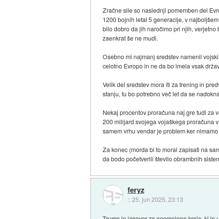
Zračne sile so naslednji pomemben del Evrop
1200 bojnih letal 5 generacije, v najboljšem
bilo dobro da jih naročimo pri njih, verjetn
zaenkrat še ne mudi.
Osebno mi najmanj sredstev namenil vojski
celotno Evropo in ne da bo imela vsak držav
Velik del sredstev mora iti za trening in pr
stanju, tu bo potrebno več let da se nadok
Nekaj procentov proračuna naj gre tudi za ve
200 milijard svojega vojaškega proračuna v t
samem vrhu vendar je problem ker nimamo svo
Za konec (morda bi to moral zapisati na sam
da bodo početverili število obrambnih siste
feryz
::
25. jun 2025, 23:13
Trump je izgovor za neomejeno krajo, ki je us