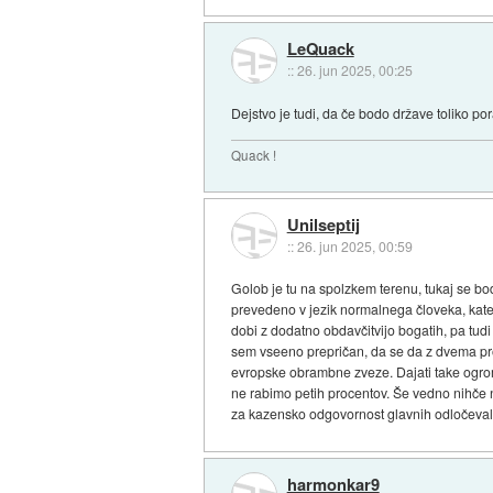
LeQuack
::
26. jun 2025, 00:25
Dejstvo je tudi, da če bodo države toliko por
Quack !
Unilseptij
::
26. jun 2025, 00:59
Golob je tu na spolzkem terenu, tukaj se bod
prevedeno v jezik normalnega človeka, kater
dobi z dodatno obdavčitvijo bogatih, pa tudi
sem vseeno prepričan, da se da z dvema pro
evropske obrambne zveze. Dajati take ogromn
ne rabimo petih procentov. Še vedno nihče ne
za kazensko odgovornost glavnih odločevalc
harmonkar9