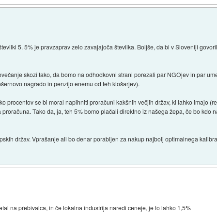
evilki 5. 5% je pravzaprav zelo zavajajoča številka. Boljše, da bi v Sloveniji govori
povečanje skozi tako, da bomo na odhodkovni strani porezali par NGOjev in par umetn
ešernovo nagrado in penzijo enemu od teh klošarjev).
iko procentov se bi moral napihniti proračuni kakšnih večjih držav, ki lahko imajo (r
proračuna. Tako da, ja, teh 5% bomo plačali direktno iz našega žepa, če bo kdo na
pskih držav. Vprašanje ali bo denar porabljen za nakup najbolj optimalnega kalib
 letal na prebivalca, in če lokalna industrija naredi ceneje, je to lahko 1,5%