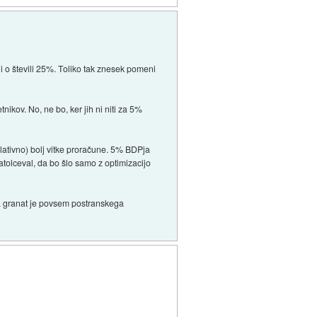
li o števili 25%. Toliko tak znesek pomeni
ikov. No, ne bo, ker jih ni niti za 5%
elativno) bolj vitke proračune. 5% BDPja
tolceval, da bo šlo samo z optimizacijo
ra granat je povsem postranskega