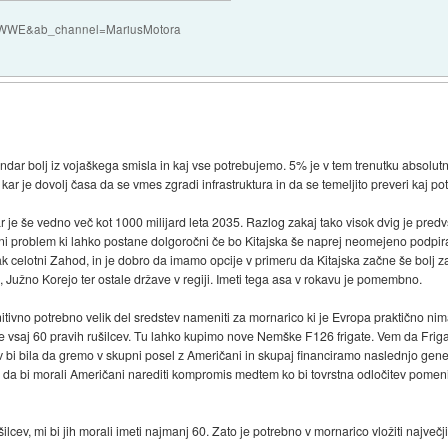
QczWWE&ab_channel=MariusMotora
endar bolj iz vojaškega smisla in kaj vse potrebujemo. 5% je v tem trenutku absolut
ar je dovolj časa da se vmes zgradi infrastruktura in da se temeljito preveri kaj p
 še vedno več kot 1000 milijard leta 2035. Razlog zakaj tako visok dvig je predv
očni problem ki lahko postane dolgoročni če bo Kitajska še naprej neomejeno podpira
celotni Zahod, in je dobro da imamo opcije v primeru da Kitajska začne še bolj za
, Južno Korejo ter ostale države v regiji. Imeti tega asa v rokavu je pomembno.
itivno potrebno velik del sredstev nameniti za mornarico ki je Evropa praktično n
e vsaj 60 pravih rušilcev. Tu lahko kupimo nove Nemške F126 frigate. Vem da Frig
ev bi bila da gremo v skupni posel z Američani in skupaj financiramo naslednjo gene
ni da bi morali Američani narediti kompromis medtem ko bi tovrstna odločitev pomeni
lcev, mi bi jih morali imeti najmanj 60. Zato je potrebno v mornarico vložiti največji