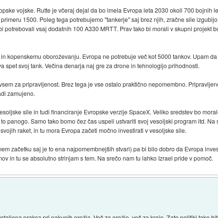
ske vojske. Rutte je včeraj dejal da bo imela Evropa leta 2030 okoli 700 bojnih le
 primeru 1500. Poleg tega potrebujemo "tankerje" saj brez njih, zračne sile izgubijo
o bi potrebovali vsaj dodatnih 100 A330 MRTT. Prav tako bi morali v skupni projekt b
 in kopenskemu oboroževanju. Evropa ne potrebuje več kot 5000 tankov. Upam da 
a spet svoj tank. Večina denarja naj gre za drone in tehnologijo prihodnosti.
edvsem za pripravljenost. Brez tega je vse ostalo praktično nepomembno. Pripravlje
nadi zamujeno.
soljske sile in tudi financiranje Evropske verzije SpaceX. Veliko sredstev bo moral
o panogo. Samo tako bomo čez čas uspeli ustvariti svoj vesoljski program itd. Na sr
jih raket, in tu mora Evropa začeti močno investirati v vesoljske sile.
em začetku saj je to ena najpomembnejših stvari) pa bi bilo dobro da Evropa inves
mov in tu se absolutno strinjam s tem. Na srečo nam tu lahko Izrael pride v pomoč.
taljena praksa pri nakupih orožja. Več za orožje, več za kraje. Zato politiki tako hit