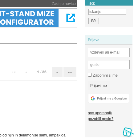
Išči:
Zadnje novice
Prijava
««
«
1
/ 36
»
»»
Zapomni si me
nov uporabnik
pozabili geslo?
imo od njih in delamo vse sami, ampak da