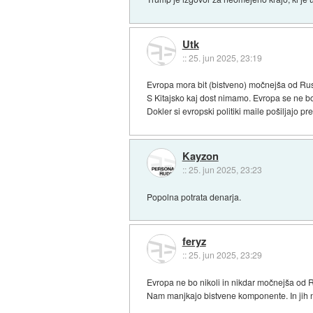
Utk
::
25. jun 2025, 23:19
Evropa mora bit (bistveno) močnejša od Rusi
S Kitajsko kaj dost nimamo. Evropa se ne bo 
Dokler si evropski politiki maile pošiljajo pr
Kayzon
::
25. jun 2025, 23:23
Popolna potrata denarja.
feryz
::
25. jun 2025, 23:29
Evropa ne bo nikoli in nikdar močnejša od R
Nam manjkajo bistvene komponente. In jih 