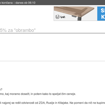
s ob 06:09
5% za "obrambo"
u?
emo, kaj moramo dosečt, in potem kako to speljat čim ceneje.
li najprej se rešit odvisnosti od ZDA, Rusije in Kitajske. Ne pomeni da nič ne kup