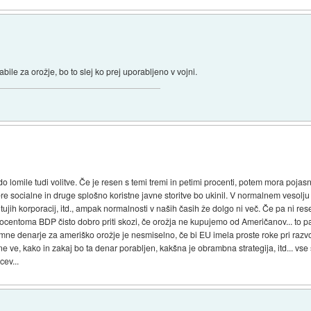
abile za orožje, bo to slej ko prej uporabljeno v vojni.
o lomile tudi volitve. Če je resen s temi tremi in petimi procenti, potem mora pojasn
e socialne in druge splošno koristne javne storitve bo ukinil. V normalnem vesolju 
 tujih korporacij, itd., ampak normalnosti v naših časih že dolgo ni več. Če pa ni r
centoma BDP čisto dobro priti skozi, če orožja ne kupujemo od Američanov... to 
e denarje za ameriško orožje je nesmiselno, če bi EU imela proste roke pri razvoj
 ve, kako in zakaj bo ta denar porabljen, kakšna je obrambna strategija, itd... vse s
ev...