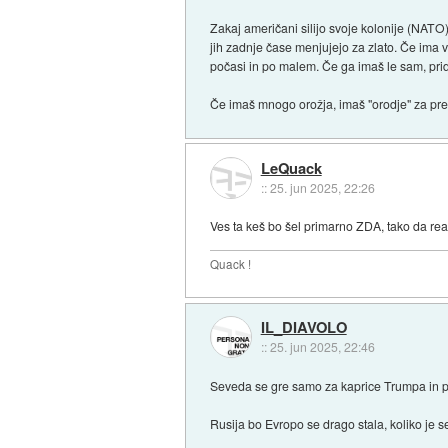
Zakaj američani silijo svoje kolonije (NATO)
jih zadnje čase menjujejo za zlato. Če ima 
počasi in po malem. Če ga imaš le sam, pride
Če imaš mnogo orožja, imaš "orodje" za prep
LeQuack
::
25. jun 2025, 22:26
Ves ta keš bo šel primarno ZDA, tako da re
Quack !
IL_DIAVOLO
::
25. jun 2025, 22:46
Seveda se gre samo za kaprice Trumpa in pat
Rusija bo Evropo se drago stala, koliko je se