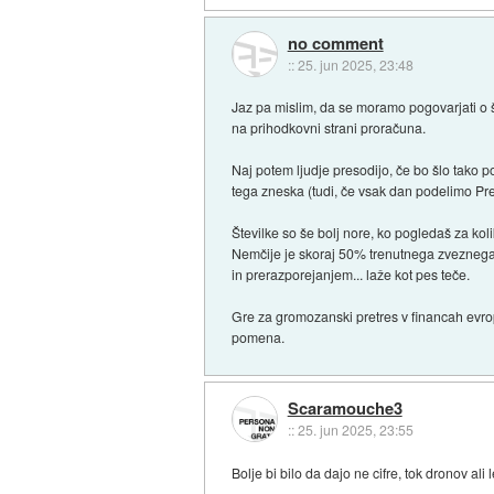
no comment
::
25. jun 2025, 23:48
Jaz pa mislim, da se moramo pogovarjati o št
na prihodkovni strani proračuna.
Naj potem ljudje presodijo, če bo šlo tako 
tega zneska (tudi, če vsak dan podelimo Pr
Številke so še bolj nore, ko pogledaš za kol
Nemčije je skoraj 50% trenutnega zveznega 
in prerazporejanjem... laže kot pes teče.
Gre za gromozanski pretres v financah evro
pomena.
Scaramouche3
::
25. jun 2025, 23:55
Bolje bi bilo da dajo ne cifre, tok dronov ali