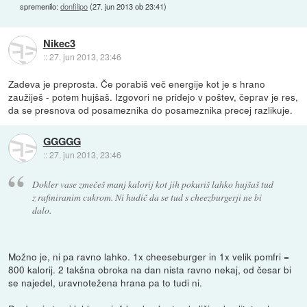
spremenilo:
donfilipo
(
27. jun 2013 ob 23:41
)
Nikec3
::
27. jun 2013, 23:46
Zadeva je preprosta. Če porabiš več energije kot je s hrano
zaužiješ - potem hujšaš. Izgovori ne pridejo v poštev, čeprav je res,
da se presnova od posameznika do posameznika precej razlikuje.
GGGGG
::
27. jun 2013, 23:46
Dokler vase zmečeš manj kalorij kot jih pokuriš lahko hujšaš tud
z rafiniranim cukrom. Ni hudič da se tud s cheezburgerji ne bi
dalo.
Možno je, ni pa ravno lahko. 1x cheeseburger in 1x velik pomfri =
800 kalorij. 2 takšna obroka na dan nista ravno nekaj, od česar bi
se najedel, uravnotežena hrana pa to tudi ni.