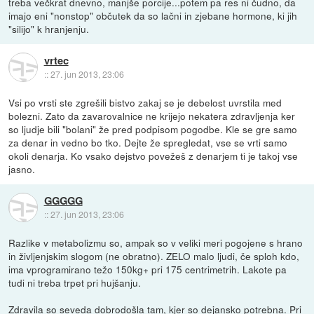
treba večkrat dnevno, manjše porcije...potem pa res ni čudno, da
imajo eni "nonstop" občutek da so lačni in zjebane hormone, ki jih
"silijo" k hranjenju.
vrtec
::
27. jun 2013, 23:06
Vsi po vrsti ste zgrešili bistvo zakaj se je debelost uvrstila med
bolezni. Zato da zavarovalnice ne krijejo nekatera zdravljenja ker
so ljudje bili "bolani" že pred podpisom pogodbe. Kle se gre samo
za denar in vedno bo tko. Dejte že spregledat, vse se vrti samo
okoli denarja. Ko vsako dejstvo povežeš z denarjem ti je takoj vse
jasno.
GGGGG
::
27. jun 2013, 23:06
Razlike v metabolizmu so, ampak so v veliki meri pogojene s hrano
in življenjskim slogom (ne obratno). ZELO malo ljudi, če sploh kdo,
ima vprogramirano težo 150kg+ pri 175 centrimetrih. Lakote pa
tudi ni treba trpet pri hujšanju.
Zdravila so seveda dobrodošla tam, kjer so dejansko potrebna. Pri