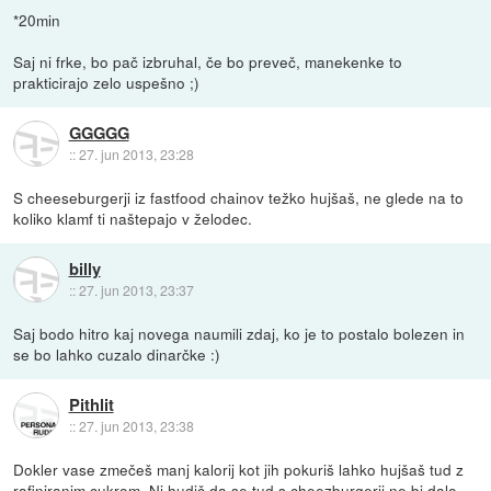
*20min
Saj ni frke, bo pač izbruhal, če bo preveč, manekenke to
prakticirajo zelo uspešno ;)
GGGGG
::
27. jun 2013, 23:28
S cheeseburgerji iz fastfood chainov težko hujšaš, ne glede na to
koliko klamf ti naštepajo v želodec.
billy
::
27. jun 2013, 23:37
Saj bodo hitro kaj novega naumili zdaj, ko je to postalo bolezen in
se bo lahko cuzalo dinarčke :)
Pithlit
::
27. jun 2013, 23:38
Dokler vase zmečeš manj kalorij kot jih pokuriš lahko hujšaš tud z
rafiniranim cukrom. Ni hudič da se tud s cheezburgerji ne bi dalo.