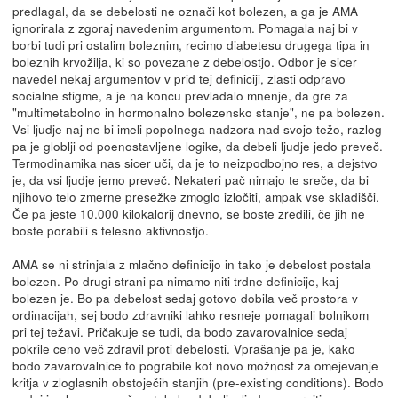
predlagal, da se debelosti ne označi kot bolezen, a ga je AMA
ignorirala z zgoraj navedenim argumentom. Pomagala naj bi v
borbi tudi pri ostalim boleznim, recimo diabetesu drugega tipa in
boleznih krvožilja, ki so povezane z debelostjo. Odbor je sicer
navedel nekaj argumentov v prid tej definiciji, zlasti odpravo
socialne stigme, a je na koncu prevladalo mnenje, da gre za
"multimetabolno in hormonalno bolezensko stanje", ne pa bolezen.
Vsi ljudje naj ne bi imeli popolnega nadzora nad svojo težo, razlog
pa je globlji od poenostavljene logike, da debeli ljudje jedo preveč.
Termodinamika nas sicer uči, da je to neizpodbojno res, a dejstvo
je, da vsi ljudje jemo preveč. Nekateri pač nimajo te sreče, da bi
njihovo telo zmerne presežke zmoglo izločiti, ampak vse skladišči.
Če pa jeste 10.000 kilokalorij dnevno, se boste zredili, če jih ne
boste porabili s telesno aktivnostjo.
AMA se ni strinjala z mlačno definicijo in tako je debelost postala
bolezen. Po drugi strani pa nimamo niti trdne definicije, kaj
bolezen je. Bo pa debelost sedaj gotovo dobila več prostora v
ordinacijah, sej bodo zdravniki lahko resneje pomagali bolnikom
pri tej težavi. Pričakuje se tudi, da bodo zavarovalnice sedaj
pokrile ceno več zdravil proti debelosti. Vprašanje pa je, kako
bodo zavarovalnice to pograbile kot novo možnost za omejevanje
kritja v zloglasnih obstoječih stanjih (pre-existing conditions). Bodo