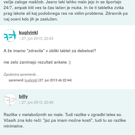
večje zaloge maščob. Jasno taki lahko malo jejo in se športajo
24/7, ampak biti ves ta čas lačen je muka. In če ti tabletka zviša
prag lakote ali kaj podobnega res ne vidim problema. Zdravnik pa
naj oceni kdo jih je zaslužen.
kuglvinkl
::
27. jun 2013, 22:43
A že imamo "zdravila" v obliki tablet za debelost?
me zelo zanimajo rezultati ankete :)
Zgodovina sprememb…
spremenil:
kuglvinkl
(
27. jun 2013 ob 22:44
)
billy
::
27. jun 2013, 22:46
Razlike v metabolizmih so male. Tudi razlike v zgradbi teles so.
Včasih zna kdo reči: "jaz pa imam močne kosti", tudi tu so razlike
minimalne.