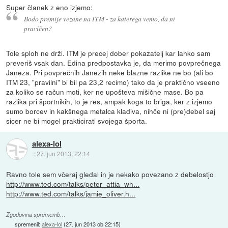
Super članek z eno izjemo:
Bodo premije vezane na ITM - za katerega vemo, da ni
pravičen?
Tole sploh ne drži. ITM je precej dober pokazatelj kar lahko sam
preveriš vsak dan. Edina predpostavka je, da merimo povprečnega
Janeza. Pri povprečnih Janezih neke blazne razlike ne bo (ali bo
ITM 23, "pravilni" bi bil pa 23,2 recimo) tako da je praktično vseeno
za koliko se račun moti, ker ne upošteva mišične mase. Bo pa
razlika pri športnikih, to je res, ampak koga to briga, ker z izjemo
sumo borcev in kakšnega metalca kladiva, nihče ni (pre)debel saj
sicer ne bi mogel prakticirati svojega športa.
alexa-lol
::
27. jun 2013, 22:14
Ravno tole sem včeraj gledal in je nekako povezano z debelostjo
http://www.ted.com/talks/peter_attia_wh...
http://www.ted.com/talks/jamie_oliver.h...
Zgodovina sprememb…
spremenil:
alexa-lol
(
27. jun 2013 ob 22:15
)