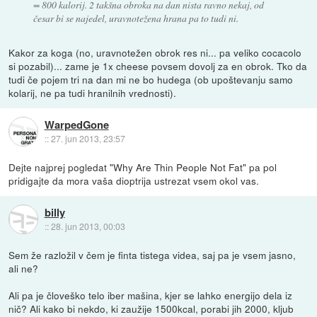
= 800 kalorij. 2 takšna obroka na dan nista ravno nekaj, od
česar bi se najedel, uravnotežena hrana pa to tudi ni.
Kakor za koga (no, uravnotežen obrok res ni... pa veliko cocacolo
si pozabil)... zame je 1x cheese povsem dovolj za en obrok. Tko da
tudi če pojem tri na dan mi ne bo hudega (ob upoštevanju samo
kolarij, ne pa tudi hranilnih vrednosti).
WarpedGone
::
27. jun 2013, 23:57
Dejte najprej pogledat "Why Are Thin People Not Fat" pa pol
pridigajte da mora vaša dioptrija ustrezat vsem okol vas.
billy
::
28. jun 2013, 00:03
Sem že razložil v čem je finta tistega videa, saj pa je vsem jasno,
ali ne?
Ali pa je človeško telo iber mašina, kjer se lahko energijo dela iz
nič? Ali kako bi nekdo, ki zaužije 1500kcal, porabi jih 2000, kljub