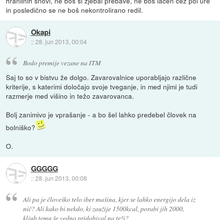
hranilnih snovi, ne boš si zjebal prebave, ne boš lačen čez pol ure
in posledično se ne boš nekontrolirano redil.
Okapi
::
28. jun 2013, 00:04
Bodo premije vezane na ITM
Saj to so v bistvu že dolgo. Zavarovalnice uporabljajo različne
kriterije, s katerimi določajo svoje tveganje, in med njimi je tudi
razmerje med višino in težo zavarovanca.
Bolj zanimivo je vprašanje - a bo šel lahko predebel človek na
bolniško?
O.
GGGGG
::
28. jun 2013, 00:08
Ali pa je človeško telo iber mašina, kjer se lahko energijo dela iz
nič? Ali kako bi nekdo, ki zaužije 1500kcal, porabi jih 2000,
kljub temu še vedno pridobival na teži?