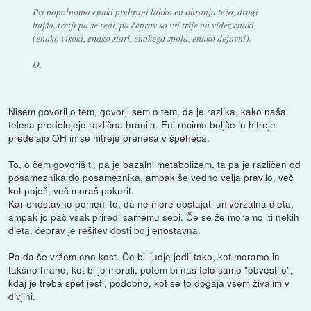
Pri popolnoma enaki prehrani lahko en ohranja težo, drugi
hujša, tretji pa se redi, pa čeprav so vsi trije na videz enaki
(enako visoki, enako stari, enakega spola, enako dejavni).
O.
Nisem govoril o tem, govoril sem o tem, da je razlika, kako naša
telesa predelujejo različna hranila. Eni recimo boljše in hitreje
predelajo OH in se hitreje prenesa v špeheca.
To, o čem govoriš ti, pa je bazalni metabolizem, ta pa je različen od
posameznika do posameznika, ampak še vedno velja pravilo, več
kot poješ, več moraš pokurit.
Kar enostavno pomeni to, da ne more obstajati univerzalna dieta,
ampak jo pač vsak priredi samemu sebi. Če se že moramo iti nekih
dieta, čeprav je rešitev dosti bolj enostavna.
Pa da še vržem eno kost. Če bi ljudje jedli tako, kot moramo in
takšno hrano, kot bi jo morali, potem bi nas telo samo "obvestilo",
kdaj je treba spet jesti, podobno, kot se to dogaja vsem živalim v
divjini.