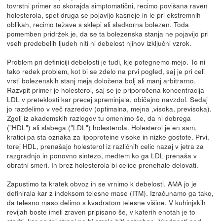
tovrstni primer so skorajda simptomatični, recimo povišana raven
holesterola, spet druga se pojavijo kasneje in le pri ekstremnih
oblikah, recimo težave s sklepi ali sladkorna bolezen. Toda
pomemben pridržek je, da se ta bolezenska stanja ne pojavijo pri
vseh predebelih ljudeh niti ni debelost njihov izključni vzrok.
Problem pri definiciji debelosti je tudi, kje potegnemo mejo. To ni
tako redek problem, kot bi se zdelo na prvi pogled, saj je pri celi
vrsti bolezenskih stanj meja določena bolj ali manj arbitrarno.
Razvpit primer je holesterol, saj se je priporočena koncentracija
LDL v preteklosti kar precej spreminjala, običajno navzdol. Sedaj
jo razdelimo v več razredov (optimalna, mejna ,visoka, previsoka).
Zgolj iz akademskih razlogov tu omenimo še, da ni dobrega
("HDL") ali slabega ("LDL") holesterola. Holesterol je en sam,
kratici pa sta oznaka za lipoproteine visoke in nizke gostote. Prvi,
torej HDL, prenašajo holesterol iz različnih celic nazaj v jetra za
razgradnjo in ponovno sintezo, medtem ko ga LDL prenaša v
obratni smeri. In brez holesterola bi celice prenehale delovati.
Zapustimo ta kratek obvoz in se vrnimo k debelosti. AMA jo je
definirala kar z indeksom telesne mase (ITM). Izračunamo ga tako,
da telesno maso delimo s kvadratom telesne višine. V kuhinjskih
revijah boste imeli zraven pripisano še, v katerih enotah je to
storiti, kar na tej strani ne bi smelo biti potrebno. Vrednosti pod