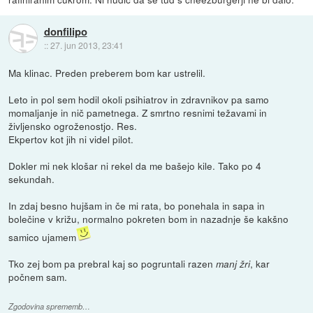
donfilipo
::
27. jun 2013, 23:41
Ma klinac. Preden preberem bom kar ustrelil.
Leto in pol sem hodil okoli psihiatrov in zdravnikov pa samo
momaljanje in nič pametnega. Z smrtno resnimi težavami in
življensko ogroženostjo. Res.
Ekpertov kot jih ni videl pilot.
Dokler mi nek klošar ni rekel da me bašejo kile. Tako po 4
sekundah.
In zdaj besno hujšam in če mi rata, bo ponehala in sapa in
bolečine v križu, normalno pokreten bom in nazadnje še kakšno
samico ujamem
Tko zej bom pa prebral kaj so pogruntali razen
, kar
manj žri
počnem sam.
Zgodovina sprememb…