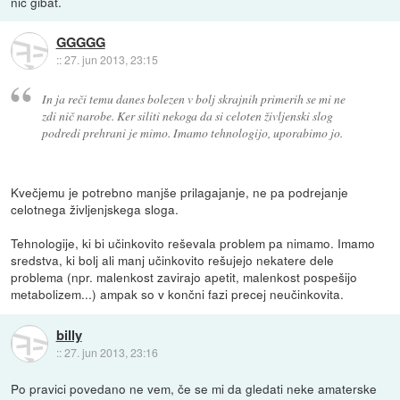
nič gibat.
GGGGG
::
27. jun 2013, 23:15
In ja reči temu danes bolezen v bolj skrajnih primerih se mi ne
zdi nič narobe. Ker siliti nekoga da si celoten življenski slog
podredi prehrani je mimo. Imamo tehnologijo, uporabimo jo.
Kvečjemu je potrebno manjše prilagajanje, ne pa podrejanje
celotnega življenjskega sloga.
Tehnologije, ki bi učinkovito reševala problem pa nimamo. Imamo
sredstva, ki bolj ali manj učinkovito rešujejo nekatere dele
problema (npr. malenkost zavirajo apetit, malenkost pospešijo
metabolizem...) ampak so v končni fazi precej neučinkovita.
billy
::
27. jun 2013, 23:16
Po pravici povedano ne vem, če se mi da gledati neke amaterske