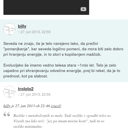
billy
::
27. jun 2013, 22:59
Seveda ne znajo, če je telo narejeno tako, da preživi
"pomanjkanje", kar seveda logično pomeni, da mora biti zelo dobro
pri hranjenju energije, in to stori s kopičenjem maščob.
Evolucijsko še imamo vedno telesa stara ~1mio let. Telo je zelo
uspešno pri shranjevanju odvečne energije, prej bi rekel, da je to
prednost, kot pa slabost.
trololo2
::
27. jun 2013, 22:59
billy
je
27. jun 2013 ob 22:46
izjavil
:
Razlike v metabolizmih so male. Tudi razlike v zgradbi teles so.
Včasih zna kdo reči: "jaz pa imam močne kosti", tudi tu so
razlike minimalne.