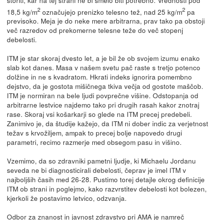
2
2
18,5 kg/m
označujejo prenizko telesno tež, nad 25 kg/m
pa
previsoko. Meja je do neke mere arbitrarna, prav tako pa obstoji
več razredov od prekomerne telesne teže do več stopenj
debelosti.
ITM je star skoraj dvesto let, a je bil že ob svojem izumu enako
slab kot danes. Masa v našem svetu pač raste s tretjo potenco
dolžine in ne s kvadratom. Hkrati indeks ignorira pomembno
dejstvo, da je gostota mišičnega tkiva večja od gostote maščob.
ITM je normiran na bele ljudi povprečne višine. Odstopanja od
arbitrarne lestvice najdemo tako pri drugih rasah kakor znotraj
rase. Skoraj vsi košarkarji so glede na ITM precej predebeli.
Zanimivo je, da študije kažejo, da ITM ni dober indic za verjetnost
težav s krvožiljem, ampak to precej bolje napovedo drugi
parametri, recimo razmerje med obsegom pasu in višino.
Vzemimo, da so zdravniki pametni ljudje, ki Michaelu Jordanu
seveda ne bi diagnosticirali debelosti, čeprav je imel ITM v
najboljših časih med 26-28. Pustimo torej detajle okrog definicije
ITM ob strani in poglejmo, kako razvrstitev debelosti kot bolezen,
kjerkoli že postavimo letvico, odzvanja.
Odbor za znanost in javnost zdravstvo pri AMA je namreč