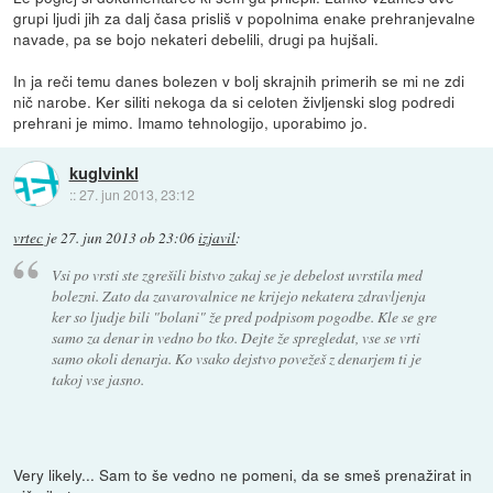
grupi ljudi jih za dalj časa prisliš v popolnima enake prehranjevalne
navade, pa se bojo nekateri debelili, drugi pa hujšali.
In ja reči temu danes bolezen v bolj skrajnih primerih se mi ne zdi
nič narobe. Ker siliti nekoga da si celoten življenski slog podredi
prehrani je mimo. Imamo tehnologijo, uporabimo jo.
kuglvinkl
::
27. jun 2013, 23:12
vrtec
je
27. jun 2013 ob 23:06
izjavil
:
Vsi po vrsti ste zgrešili bistvo zakaj se je debelost uvrstila med
bolezni. Zato da zavarovalnice ne krijejo nekatera zdravljenja
ker so ljudje bili "bolani" že pred podpisom pogodbe. Kle se gre
samo za denar in vedno bo tko. Dejte že spregledat, vse se vrti
samo okoli denarja. Ko vsako dejstvo povežeš z denarjem ti je
takoj vse jasno.
Very likely... Sam to še vedno ne pomeni, da se smeš prenažirat in