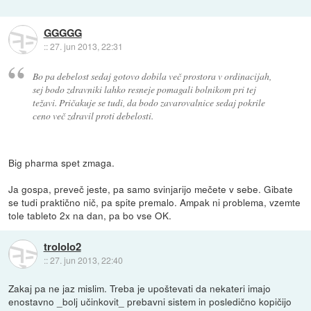
GGGGG
::
27. jun 2013, 22:31
Bo pa debelost sedaj gotovo dobila več prostora v ordinacijah,
sej bodo zdravniki lahko resneje pomagali bolnikom pri tej
težavi. Pričakuje se tudi, da bodo zavarovalnice sedaj pokrile
ceno več zdravil proti debelosti.
Big pharma spet zmaga.
Ja gospa, preveč jeste, pa samo svinjarijo mečete v sebe. Gibate
se tudi praktično nič, pa spite premalo. Ampak ni problema, vzemte
tole tableto 2x na dan, pa bo vse OK.
trololo2
::
27. jun 2013, 22:40
Zakaj pa ne jaz mislim. Treba je upoštevati da nekateri imajo
enostavno _bolj učinkovit_ prebavni sistem in posledično kopičijo