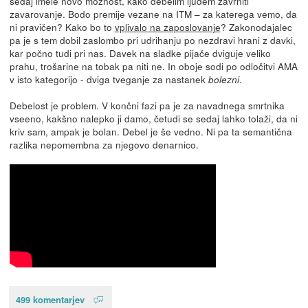
sedaj imele novo možnost, kako debelim ljudem zavrniti
zavarovanje. Bodo premije vezane na ITM – za katerega vemo, da
ni pravičen? Kako bo to
vplivalo na zaposlovanje
? Zakonodajalec
pa je s tem dobil zaslombo pri udrihanju po nezdravi hrani z davki,
kar počno tudi pri nas. Davek na sladke pijače dviguje veliko
prahu, trošarine na tobak pa niti ne. In oboje sodi po odločitvi AMA
v isto kategorijo - dviga tveganje za nastanek
.
bolezni
Debelost je problem. V končni fazi pa je za navadnega smrtnika
vseeno, kakšno nalepko ji damo, četudi se sedaj lahko tolaži, da ni
kriv sam, ampak je bolan. Debel je še vedno. Ni pa ta semantična
razlika nepomembna za njegovo denarnico.
499 komentarjev