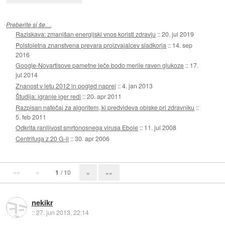
Preberite si še…
Raziskava: zmanjšan energijski vnos koristi zdravju
::
20. jul 2019
Polstoletna znanstvena prevara proizvajalcev sladkorja
::
14. sep
2016
Google-Novartisove pametne leče bodo merile raven glukoze
::
17.
jul 2014
Znanost v letu 2012 in pogled naprej
::
4. jan 2013
Študija: igranje iger redi
::
20. apr 2011
Razpisan natečaj za algoritem, ki predvideva obiske pri zdravniku
::
5. feb 2011
Odkrita ranljivost smrtonosnega virusa Ebole
::
11. jul 2008
Centrifuga z 20 G-ji
::
30. apr 2006
««
«
1
/ 10
»
»»
nekikr
::
27. jun 2013, 22:14