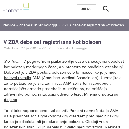
☰
Novice
»
Znanost in tehnologija
»
V ZDA debelost registrirana kot bolezen
V ZDA debelost registrirana kot bolezen
Matej Huš
::
27. jun 2013
ob 21:59
Znanost in tehnologija
- V pogovornem jeziku že dlje časa označujemo debelost
Slo-Tech
kot bolezen modernega časa, a v prostora za pavšalne oznake ni.
Debelost je v ZDA postala bolezen šele ta mesec,
ko jo je med
bolezni uvrstila
AMA (American Medical Association). Utemeljitev
za to potezo pa je sila zanimiva: AMA želi s tem vzpodbuditi
naraščajočo armado predebelih Američanov, da poiščejo
zdravniško pomoč in izgubijo odvečno težo. Mnenja o
potezi so
deljena
.
To ni tako nepomembno, kot se zdi. Pomeni namreč, da je AMA
dala prednost socialnoekonomskim kriterijem pred medicinskimi,
ko se je odločala, ali je neko stanje bolezen. Obstoji vrsta
bolezenskih stanj, ki jih debelost v veliki meri povzroča. Nekateri