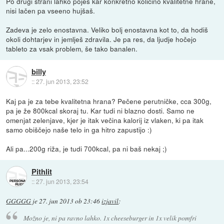
Po drugi strani lahko poješ kar konkretno količino kvalitetne hrane,
nisi lačen pa vseeno hujšaš.
Zadeva je zelo enostavna. Veliko bolj enostavna kot to, da hodiš
okoli dohtarjev in jemlješ zdravila. Je pa res, da ljudje hočejo
tableto za vsak problem, še tako banalen.
billy
::
27. jun 2013, 23:52
Kaj pa je za tebe kvalitetna hrana? Pečene perutničke, cca 300g,
pa je že 800kcal skoraj tu. Kar tudi ni blazno dosti. Samo ne
omenjat zelenjave, kjer je itak večina kalorij iz vlaken, ki pa itak
samo obiščejo naše telo in ga hitro zapustijo :)
Ali pa...200g riža, je tudi 700kcal, pa ni baš nekaj ;)
Pithlit
::
27. jun 2013, 23:54
GGGGG
je
27. jun 2013 ob 23:46
izjavil
:
Možno je, ni pa ravno lahko. 1x cheeseburger in 1x velik pomfri