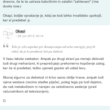
dnevno, če le-ta ustreza kaloričnim in ostalim "zahtevam" (/me
ducks now.)
Okapi, boljše vprašanje je, kdaj se boš lahko invalidsko upokojil,
ker si predebel :p
Okapi
::
28. jun 2013, 00:14
Telo je zelo uspešno pri shranjevanju odvečne energije, prej bi
rekel, da je to prednost, kot pa slabost.
V času lakote vsekakor. Ampak po drugi strani pa morajo delovati
tudi drugi mehanizmi, ki preprečujejo prekomerno kopičenje zalog,
ker če si predebel, težko ujameš gazelo ali uideš levu.
Skoraj sigurno za debelost ni krivo samo obilje hrane, ampak tudi
njena sestava (recimo sladke pijače), poleg tega pa tudi dejstvo,
da naš metabolizem ni narejen za celodnevno sedenje (pred
računalnikom ali televizorjem).
O.