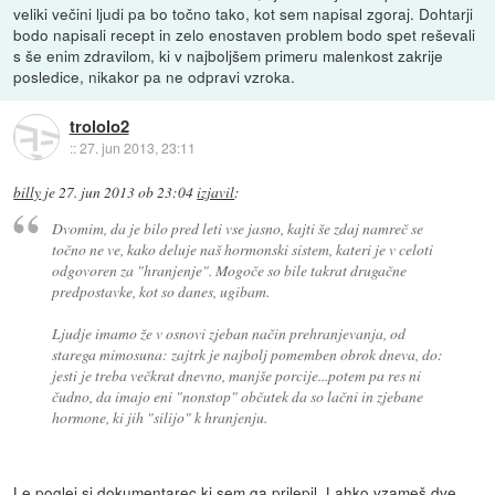
veliki večini ljudi pa bo točno tako, kot sem napisal zgoraj. Dohtarji
bodo napisali recept in zelo enostaven problem bodo spet reševali
s še enim zdravilom, ki v najboljšem primeru malenkost zakrije
posledice, nikakor pa ne odpravi vzroka.
trololo2
::
27. jun 2013, 23:11
billy
je
27. jun 2013 ob 23:04
izjavil
:
Dvomim, da je bilo pred leti vse jasno, kajti še zdaj namreč se
točno ne ve, kako deluje naš hormonski sistem, kateri je v celoti
odgovoren za "hranjenje". Mogoče so bile takrat drugačne
predpostavke, kot so danes, ugibam.
Ljudje imamo že v osnovi zjeban način prehranjevanja, od
starega mimosuna: zajtrk je najbolj pomemben obrok dneva, do:
jesti je treba večkrat dnevno, manjše porcije...potem pa res ni
čudno, da imajo eni "nonstop" občutek da so lačni in zjebane
hormone, ki jih "silijo" k hranjenju.
Le poglej si dokumentarec ki sem ga prilepil. Lahko vzameš dve