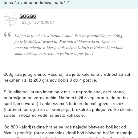
temu še vedno pridobival na teži?
GGGGG
::
28. jun 2013, 00:04
Kaj pa je za tebe kvalitetna hrana? Pečene perutničke, cca 300g,
pa je že 800kcal skoraj tu. Kar tudi ni blazno dosti. Samo ne
omenjat zelenjave, kjer je itak večina kalorij iz vlaken, ki pa itak
samo obiščejo naše telo in ga hitro zapustijo :)
200g riža je ogromno. Računaj, da je to kalorična vrednost za suh,
nekuhan riž. Iz 200 gramov dobiš 3 do 4 porcije.
S "kvalitetno" hrano imam pa v mislih nepredelano, celo hrano,
pripravljeno na zdrav način. No bom težil z vegi hrano, da ne bo
spet flame wara :) Lahko vzameš tudi en domač, govej zrezek
(naravni), porcijo riža ali krompirja, brokoli za prilogo, veliko skledo
solate in kozarec vode namesto kokakole.
Od 800 kalorij takšne hrane se boš najedel bistveno bolj kot od
čiza in pomfrija (brez cocacole), dobil boš bistveno boljše razmerje