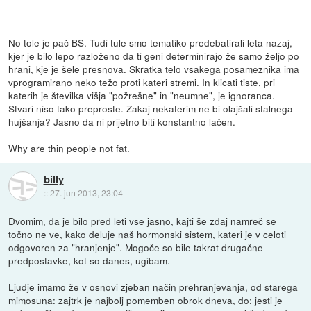
No tole je pač BS. Tudi tule smo tematiko predebatirali leta nazaj,
kjer je bilo lepo razloženo da ti geni determinirajo že samo željo po
hrani, kje je šele presnova. Skratka telo vsakega posameznika ima
vprogramirano neko težo proti kateri stremi. In klicati tiste, pri
katerih je številka višja "požrešne" in "neumne", je ignoranca.
Stvari niso tako preproste. Zakaj nekaterim ne bi olajšali stalnega
hujšanja? Jasno da ni prijetno biti konstantno lačen.
Why are thin people not fat.
billy
::
27. jun 2013, 23:04
Dvomim, da je bilo pred leti vse jasno, kajti še zdaj namreč se
točno ne ve, kako deluje naš hormonski sistem, kateri je v celoti
odgovoren za "hranjenje". Mogoče so bile takrat drugačne
predpostavke, kot so danes, ugibam.
Ljudje imamo že v osnovi zjeban način prehranjevanja, od starega
mimosuna: zajtrk je najbolj pomemben obrok dneva, do: jesti je