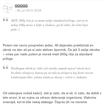
GGGGG
::
28. jun 2013, 00:26
iKST, 200g riža je za mene nekje standard priloga, zraven še
nekaj 100g mesa + kefir + sladica...pa bi rekel, da čisto lepo
paše :)
Potem nisi ravno povprečen jedec. Ali dejansko prakticiraš en
obrok na dan ali pa si zelo aktiven športnik. Če ješ 3 večje obroke
+ vmes par malic potem je moreš imeti 200g riža za standard
prilogo.
Predlagan obrok je videt zelo uredu, ampak največ sitosti tu ti
bo dala zelenjava, katera pa seveda ne prispeva kaj dosti zraven
h kalorijam (btw, zelena solata je skoraj v celoti iz vlaknin).
Od zelenjave nočeš kalorij. Ješ jo zato, da si sit, in zato, da dobiš v
telo snovi, ki so nujne za zdravo delovanje organizma. Vlaknine
omenjaš, kot bi bile nekaj slabega. Čeprav jih ne moremo