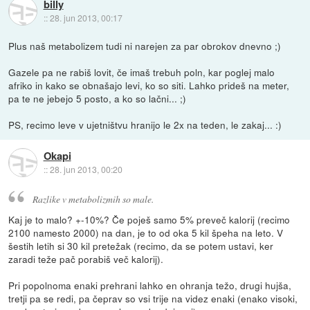
billy
::
28. jun 2013, 00:17
Plus naš metabolizem tudi ni narejen za par obrokov dnevno ;)
Gazele pa ne rabiš lovit, če imaš trebuh poln, kar poglej malo
afriko in kako se obnašajo levi, ko so siti. Lahko prideš na meter,
pa te ne jebejo 5 posto, a ko so lačni... ;)
PS, recimo leve v ujetništvu hranijo le 2x na teden, le zakaj... :)
Okapi
::
28. jun 2013, 00:20
Razlike v metabolizmih so male.
Kaj je to malo? +-10%? Če poješ samo 5% preveč kalorij (recimo
2100 namesto 2000) na dan, je to od oka 5 kil špeha na leto. V
šestih letih si 30 kil pretežak (recimo, da se potem ustavi, ker
zaradi teže pač porabiš več kalorij).
Pri popolnoma enaki prehrani lahko en ohranja težo, drugi hujša,
tretji pa se redi, pa čeprav so vsi trije na videz enaki (enako visoki,