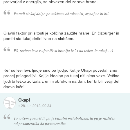
pretvarjati v energijo, so obvezen del zdrave hrane.
Pa tudi sit kaj dolgo po takšnem obroku nisi, oz naj ne bi bil.
Glavni faktor pri sitosti je količina zaužite hrane. En čizburger in
pomfri sta tukaj definitivno na slabšem.
PS, recimo leve v ujetništvu hranijo le 2x na teden, le zakaj... :)
Ker so levi levi, ljudje smo pa ljudje. Kot je Okapi povedal, smo
precej prilagodljivi. Kaj je idealno pa tukaj niti nima veze. Večina
ljudi bi težko zdržala z enim obrokom na dan, ker bi bili večji del
dneva lačni.
Okapi
::
28. jun 2013, 00:34
To, o čem govoriš ti, pa je bazalni metabolizem, ta pa je različen
od posameznika do posameznika