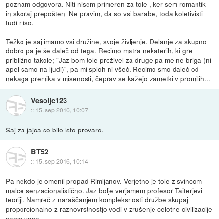
poznam odgovora. Niti nisem primeren za tole , ker sem romantik
in skoraj prepošten. Ne pravim, da so vsi barabe, toda koletivisti
tudi niso.
Težko je saj imamo vsi družine, svoje življenje. Delanje za skupno
dobro pa je še daleč od tega. Recimo matra nekaterih, ki gre
približno takole; "Jaz bom tole preživel za druge pa me ne briga (ni
apel samo na ljudi)", pa mi sploh ni všeč. Recimo smo daleč od
nekaga premika v misenosti, čeprav se kažejo zametki v promilih...
Vesoljc123
::
15. sep 2016, 10:07
Saj za jajca so bile iste prevare.
BT52
::
15. sep 2016, 10:14
Pa nekdo je omenil propad Rimljanov. Verjetno je tole z svincom
malce senzacionalistično. Jaz bolje verjamem profesor Taiterjevi
teoriji. Namreč z naraščanjem kompleksnosti družbe skupaj
proporcionalno z raznovrstnostjo vodi v zrušenje celotne civilizacije
same vase.