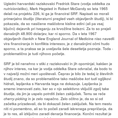
Ugledni harvardski raziskovalci Fredrick Stare (vodja oddelka za
nutricionistiko), Mark Hegsted in Robert McGandy so leta 1965
delali na projektu 226, ki ga je financiral SRF. Napisati so morali
primerjalno študijo (literaturni pregled vseh objavljenih študij), ki bi
pokazala, da so nasičene maščobne kisline edini (ali pa vsaj
ključni) dejavnik pri tveganju za krvožilne bolezni. Za to so prejeli
današnjih 48.900 dolarjev, kar ni sporno. Da v leta 1967
objavljenih člankih v New England Journal of Medicine niso navedli
vira financiranja in konflikta interesov, je z današnjimi očmi hudo
sporno, a ta praksa se je uveljavila šele desetletja pozneje. Toda -
problematično je tudi njihovo početje.
SRF je bil nenehno v stiki z raziskovalci in jih opominjal, kakšen je
njihov interes, na kar je vodja oddelka Stare odvračal, da bodo to
v največji možni meri upoštevali. Čeprav je bilo že tedaj iz številnih
študij znano, da so problematične tako maščobe
ogljikovi
kot tudi
hidrati, lepljenka s Harvarda tega ne dokazuje. Lepljenka jo
smemo imenovati zato, ker so v njo selektivno vključili zgolj take
študije, da jim je uspelo potrditi želen zaključek. Temu se reče
in je zelo napačno. Zelo očitno je, da so si od
cherry-picking
začetka prizadevali, da bi dokazali želen zaključek. Na tem mestu
niti ni pomembno, ali so to počeli zaradi iskrenega prepričanja, da
je to res, ali izključno zaradi denarja financerja. Končni rezultat je