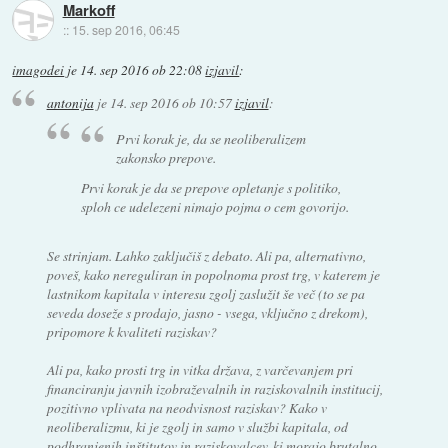
Markoff
::
15. sep 2016, 06:45
imagodei
je
14. sep 2016 ob 22:08
izjavil
:
antonija
je
14. sep 2016 ob 10:57
izjavil
:
Prvi korak je, da se neoliberalizem
zakonsko prepove.
Prvi korak je da se prepove opletanje s politiko,
sploh ce udelezeni nimajo pojma o cem govorijo.
Se strinjam. Lahko zaključiš z debato. Ali pa, alternativno,
poveš, kako nereguliran in popolnoma prost trg, v katerem je
lastnikom kapitala v interesu zgolj zaslužit še več (to se pa
seveda doseže s prodajo, jasno - vsega, vključno z drekom),
pripomore k kvaliteti raziskav?
Ali pa, kako prosti trg in vitka država, z varčevanjem pri
financiranju javnih izobraževalnih in raziskovalnih institucij,
pozitivno vplivata na neodvisnost raziskav? Kako v
neoliberalizmu, ki je zgolj in samo v službi kapitala, od
podhranjenih inštitutov in raziskovalcev, ki morajo brutalno