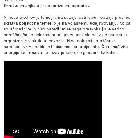
Skratka zmanjkalo jim je goriva za napredek.
Njihova ureditev je temeljila na sužnje-lastništvu, ropanju provinc,
skratka bolj kot ne temeljilo je na vojaškemu udejstvovanju. Ko pa
so izčrpali vire in niso naredili miselnega preskoka jih je vedno
naraščajoča kompleksnost raznovrstnosti skupaj z pomanjkanju
organizacije v strukturi povozila. Niso dohajali naraščanje
spremenljivk v enačbi, niti niso imeli energije zato. Če nimaš vira
energije tudi reševanje težav je težje, če gledamo fizikalno.