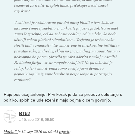
tekmovat za sredstva, sploh lahko pričakuješ neodvisnost
raziskav?
V eni temi je nekdo ravno par dni nazaj blodil o tem, kako se
moramo čimprej znebiti neučinkovitega javnega šolstva in imet
samo še zasebno, češ da se bosta cedila med in mleko, ko bodo
učitelji enkrat plačani stimulativno... Verjetno je treba enako
storiti tudi v znanosti? Vse znanstvene in raziskovalne inštitute v
privatne roke, za drobiž, vključno z vsemi dragimi aparaturami -
nedvomno bo potem zdravilo za raka odkrito v nekaj mesecih?
Pa hladna fuzija - stvar mogoče nekaj let? Ne pa tako kot je
sedaj, ko leni znanstveniki samo cuzajo javni denar, so
nemotivirani in iz same lenobe in nesposobnosti potvarjajo
rezultate?
Raje poslušaj antonijo: Prvi korak je da se prepove opletanje s
politiko, sploh ce udelezeni nimajo pojma o cem govorijo.
BT52
::
15. sep 2016, 09:50
Markoff
je
15. sep 2016 ob 06:45
izjavil
: