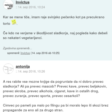
Invictus
::
14. sep 2016, 10:24
Kar se mene tiče, imam raje svinjsko pečenko kot pa precukrano
torto
.
Če kdo ne verjame v škodljivost sladkorja, naj pogleda kako debeli
so nekateri vegetarijanci.
Zgodovina sprememb…
spremenil:
Invictus
(
14. sep 2016 ob 10:25
)
antonija
::
14. sep 2016, 10:26
A res rabite vse mozne knjige da pogruntate da ni dobro prevec
sladkorja? Ali pa prevec mascob? Prevec kave, prevec beljakovin,
prevec skroba, prevec alkohola, cigaret, kave in ostalih drog,
prevec zuranja, prevec sporta, prevec cesarkoli?
Cimvec po pameti pa malo po filingu pa bi moralo lepo iti skozi brez
propagande za eno ali za drugo stran.