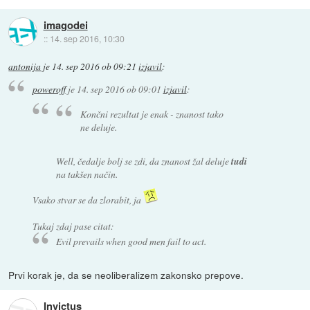
imagodei
::
14. sep 2016, 10:30
antonija
je
14. sep 2016 ob 09:21
izjavil
:
poweroff
je
14. sep 2016 ob 09:01
izjavil
:
Končni rezultat je enak - znanost tako
ne deluje.
Well, čedalje bolj se zdi, da znanost žal deluje
tudi
na takšen način.
Vsako stvar se da zlorabit, ja
Tukaj zdaj pase citat:
Evil prevails when good men fail to act.
Prvi korak je, da se neoliberalizem zakonsko prepove.
Invictus