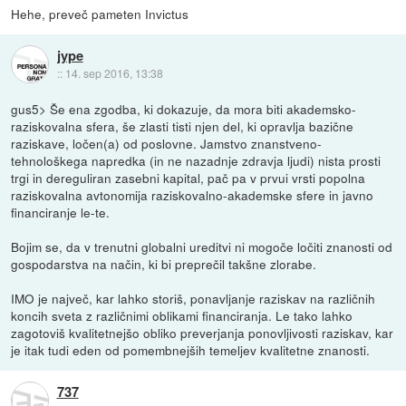
Hehe, preveč pameten Invictus
jype
::
14. sep 2016, 13:38
gus5> Še ena zgodba, ki dokazuje, da mora biti akademsko-
raziskovalna sfera, še zlasti tisti njen del, ki opravlja bazične
raziskave, ločen(a) od poslovne. Jamstvo znanstveno-
tehnološkega napredka (in ne nazadnje zdravja ljudi) nista prosti
trgi in dereguliran zasebni kapital, pač pa v prvui vrsti popolna
raziskovalna avtonomija raziskovalno-akademske sfere in javno
financiranje le-te.
Bojim se, da v trenutni globalni ureditvi ni mogoče ločiti znanosti od
gospodarstva na način, ki bi preprečil takšne zlorabe.
IMO je največ, kar lahko storiš, ponavljanje raziskav na različnih
koncih sveta z različnimi oblikami financiranja. Le tako lahko
zagotoviš kvalitetnejšo obliko preverjanja ponovljivosti raziskav, kar
je itak tudi eden od pomembnejših temeljev kvalitetne znanosti.
737