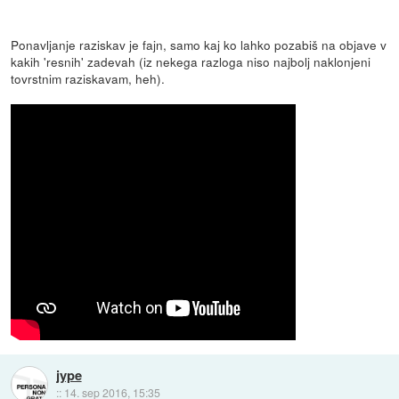
Ponavljanje raziskav je fajn, samo kaj ko lahko pozabiš na objave v
kakih 'resnih' zadevah (iz nekega razloga niso najbolj naklonjeni
tovrstnim raziskavam, heh).
jype
::
14. sep 2016, 15:35