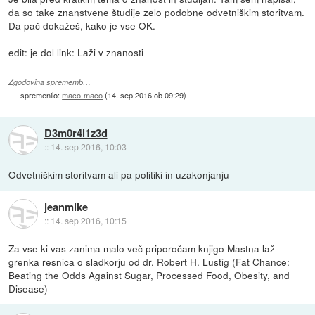
da so take znanstvene študije zelo podobne odvetniškim storitvam.
Da pač dokažeš, kako je vse OK.
edit: je dol link: Laži v znanosti
Zgodovina sprememb…
spremenilo:
maco-maco
(
14. sep 2016 ob 09:29
)
D3m0r4l1z3d
::
14. sep 2016, 10:03
Odvetniškim storitvam ali pa politiki in uzakonjanju
jeanmike
::
14. sep 2016, 10:15
Za vse ki vas zanima malo več priporočam knjigo Mastna laž -
grenka resnica o sladkorju od dr. Robert H. Lustig (Fat Chance:
Beating the Odds Against Sugar, Processed Food, Obesity, and
Disease)