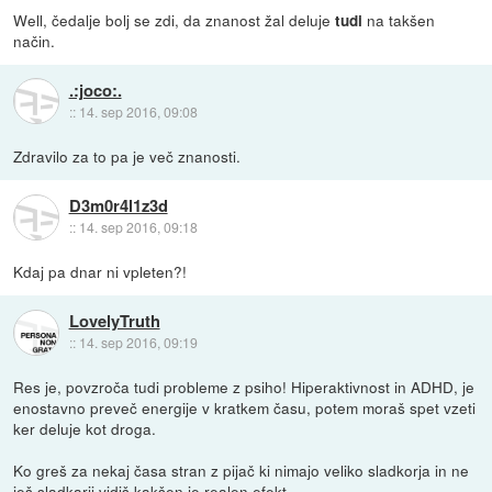
Well, čedalje bolj se zdi, da znanost žal deluje
na takšen
tudi
način.
.:joco:.
::
14. sep 2016, 09:08
Zdravilo za to pa je več znanosti.
D3m0r4l1z3d
::
14. sep 2016, 09:18
Kdaj pa dnar ni vpleten?!
LovelyTruth
::
14. sep 2016, 09:19
Res je, povzroča tudi probleme z psiho! Hiperaktivnost in ADHD, je
enostavno preveč energije v kratkem času, potem moraš spet vzeti
ker deluje kot droga.
Ko greš za nekaj časa stran z pijač ki nimajo veliko sladkorja in ne
ješ sladkarij vidiš kakšen je realen efekt..