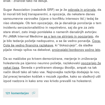
enak - znanost tako ne deluje.
Sugar Association (naslednik SRF) se je že
odzvala in priznala
, da
bi morali biti bolj transparentni, a opozarja, da nekatere danes
samoumevne varovalke (izjave o konfliktu interesov itd.) tedaj še
niso obstajale. Ob tem opozarjajo, da je današnje poročanje o tem
incidentu senzacionalistično in nepotrebno, saj da gre za zelo
stare stvari, zato imajo pomisleke o namenih današnjih avtorjev.
Pri JAMA Internal Medicine
se s tem ne strinjajo in opozarjajo
, da
je bilo tedanje početje nedopustno, a se še vedno ponavlja.
Coca-
Cola še vedno financira raziskave
, ki "dokazujejo", da sladke
pijače nimajo vpliva na debelost,
proizvajalci bonbonov počno isto
.
Da so maščobe po krivem demonizirane, merjenje in zniževanja
holesterola pa izjemno neumno početje, raziskovalci
opozarjajo že
nekaj časa
. Seveda v pretiranem obsegu škodijo, ampak na tak
način škodi tako ali tako vse. Najnovejša razkritja dodajajo le nov,
žal precej temačen košček v mozaik zgodbe, kako so sladkorji ušli
izpod nadzora in kako smo vso krivdo prevalili na holesterol.
121 komentarjev