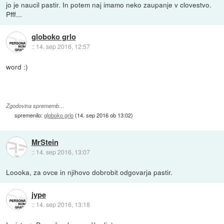
jo je naucil pastir. In potem naj imamo neko zaupanje v clovestvo.
Pfff...
globoko grlo
::
14. sep 2016, 12:57
word :)
Zgodovina sprememb…
spremenilo:
globoko grlo
(
14. sep 2016 ob 13:02
)
MrStein
::
14. sep 2016, 13:07
Loooka, za ovce in njihovo dobrobit odgovarja pastir.
jype
::
14. sep 2016, 13:18