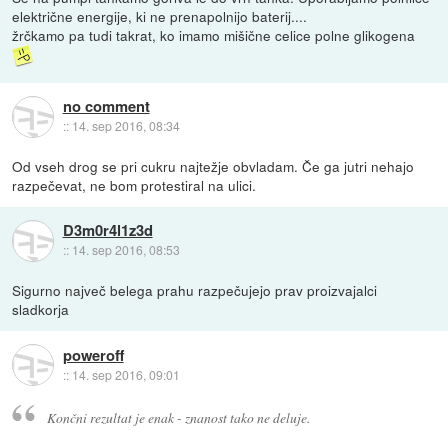
električne energije, ki ne prenapolnijo baterij....
žrčkamo pa tudi takrat, ko imamo mišične celice polne glikogena
no comment
::
14. sep 2016, 08:34
Od vseh drog se pri cukru najtežje obvladam. Če ga jutri nehajo
razpečevat, ne bom protestiral na ulici.
D3m0r4l1z3d
::
14. sep 2016, 08:53
Sigurno največ belega prahu razpečujejo prav proizvajalci
sladkorja
poweroff
::
14. sep 2016, 09:01
Končni rezultat je enak - znanost tako ne deluje.