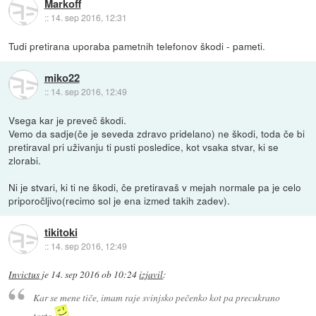
Markoff
::
14. sep 2016, 12:31
Tudi pretirana uporaba pametnih telefonov škodi - pameti.
miko22
::
14. sep 2016, 12:49
Vsega kar je preveč škodi.
Vemo da sadje(če je seveda zdravo pridelano) ne škodi, toda če bi
pretiraval pri uživanju ti pusti posledice, kot vsaka stvar, ki se
zlorabi.
Ni je stvari, ki ti ne škodi, če pretiravaš v mejah normale pa je celo
priporočljivo(recimo sol je ena izmed takih zadev).
tikitoki
::
14. sep 2016, 12:49
Invictus
je
14. sep 2016 ob 10:24
izjavil
:
Kar se mene tiče, imam raje svinjsko pečenko kot pa precukrano
torto
.