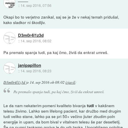
::
14. sep 2016, 07:56
Okapi bo to verjetno zanikal, saj se je že v nekaj temah pridušal,
kako sladkor ni škodljiv.
D3m0r4l1z3d
::
14. sep 2016, 08:02
Pa premalo spanja tudi, pa kaj čmo, živiš da enkrat umreš.
janipapillon
::
14. sep 2016, 08:23
D3m0r4l1z3d
je
14. sep 2016 ob 08:02
izjavil
:
Pa premalo spanja tudi, pa kaj čmo, živiš da enkrat umreš.
Le da nam nekaterim pomeni kvaliteto bivanja
v kakšnem
tudi
telesu živimo. Lahko sem lifelong pacient, kar družbo med drugim
tudi veliko stane, lahko pa se pri 50+ večino jiuter zbudim poln
energije in upam, da bom bival v vitalnem telesu še par desetletij.
Še na pumpi tankamo goriva le do vrh tanka. Uporabljamo polnilce