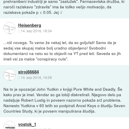
prehrambeni industriji je samo "zaslužek". Farmacevtska družba, ki
naroči raziskavo "zdravila" ima še toliko večjo motivacijo, da
raziskava pokaže p < 0.05. Jej :/
Heisenberg
::
14. sep 2016, 18:34
...nič novega. To vemo že nekaj let, da so goljufali! Samo da je
sedaj vse skupaj malce bolj uradno objavljeno! Svobodni
dokumentarci na netu so to objavili na YT pred leti. Seveda so jih
imeli vsi za malce "conspiracy nuts".
stroj66684
::
14. sep 2016, 19:58
Na to je opozarjal John Yudkin v knjigi Pure White and Deadly. Še
kako prav je imel. Vendar so ga lobiji diskretirali. Njegovo delo pa
nadaljuje Robert Lustig in povsem nazorno pokaže srž problema.
Namesto Yudkina v 60 letih so podpirali Ancel Keys o študiju Seven
Countries Study, ki je povsem manipulirana študija.
vostok_1