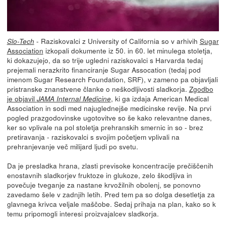
- Raziskovalci z University of California so v arhivih
Sugar
Slo-Tech
Association
izkopali dokumente iz 50. in 60. let minulega stoletja,
ki dokazujejo, da so trije ugledni raziskovalci s Harvarda tedaj
prejemali nerazkrito financiranje Sugar Assocation (tedaj pod
imenom Sugar Research Foundation, SRF), v zameno pa objavljali
pristranske znanstvene članke o neškodljivosti sladkorja.
Zgodbo
je objavil
, ki ga izdaja American Medical
JAMA Internal Medicine
Association in sodi med najuglednejše medicinske revije. Na prvi
pogled prazgodovinske ugotovitve so še kako relevantne danes,
ker so vplivale na pol stoletja prehranskih smernic in so - brez
pretiravanja - raziskovalci s svojim početjem vplivali na
prehranjevanje več milijard ljudi po svetu.
Da je presladka hrana, zlasti previsoke koncentracije prečiščenih
enostavnih sladkorjev fruktoze in glukoze, zelo škodljiva in
povečuje tveganje za nastane krvožilnih obolenj, se ponovno
zavedamo šele v zadnjih letih. Pred tem pa so dolga desetletja za
glavnega krivca veljale maščobe. Sedaj prihaja na plan, kako so k
temu pripomogli interesi proizvajalcev sladkorja.