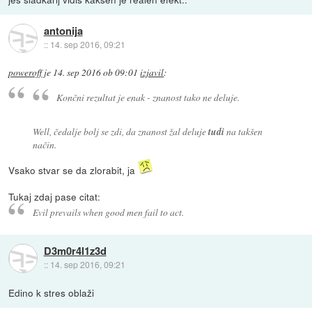
antonija
::
14. sep 2016, 09:21
poweroff
je
14. sep 2016 ob 09:01
izjavil
:
Končni rezultat je enak - znanost tako ne deluje.
Well, čedalje bolj se zdi, da znanost žal deluje
tudi
na takšen
način.
Vsako stvar se da zlorabit, ja
Tukaj zdaj pase citat:
Evil prevails when good men fail to act.
D3m0r4l1z3d
::
14. sep 2016, 09:21
Edino k stres oblaži