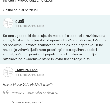
Invictus> Preveč seksa ne škodi ;).
Očitno še nisi poizkusil.
gus5
::
14. sep 2016, 13:35
Še ena zgodba, ki dokazuje, da mora biti akademsko-raziskovalna
sfera, še zlasti tisti njen del, ki opravlja bazične raziskave, ločen(a)
od poslovne. Jamstvo znanstveno-tehnološkega napredka (in ne
nazadnje zdravja ljudi) nista prosti trgi in dereguliran zasebni
kapital, pač pa v prvui vrsti popolna raziskovalna avtonomija
raziskovalno-akademske sfere in javno financiranje le-te.
D3m0r4l1z3d
::
14. sep 2016, 13:35
jype
je
14. sep 2016 ob 13:18
izjavil
:
Invictus> Preveč seksa ne škodi ;).
Očitno še nisi poizkusil.