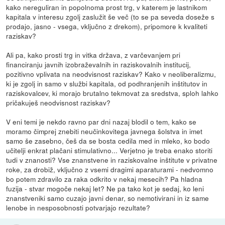
kako nereguliran in popolnoma prost trg, v katerem je lastnikom
kapitala v interesu zgolj zaslužit še več (to se pa seveda doseže s
prodajo, jasno - vsega, vključno z drekom), pripomore k kvaliteti
raziskav?
Ali pa, kako prosti trg in vitka država, z varčevanjem pri
financiranju javnih izobraževalnih in raziskovalnih institucij,
pozitivno vplivata na neodvisnost raziskav? Kako v neoliberalizmu,
ki je zgolj in samo v službi kapitala, od podhranjenih inštitutov in
raziskovalcev, ki morajo brutalno tekmovat za sredstva, sploh lahko
pričakuješ neodvisnost raziskav?
V eni temi je nekdo ravno par dni nazaj blodil o tem, kako se
moramo čimprej znebiti neučinkovitega javnega šolstva in imet
samo še zasebno, češ da se bosta cedila med in mleko, ko bodo
učitelji enkrat plačani stimulativno... Verjetno je treba enako storiti
tudi v znanosti? Vse znanstvene in raziskovalne inštitute v privatne
roke, za drobiž, vključno z vsemi dragimi aparaturami - nedvomno
bo potem zdravilo za raka odkrito v nekaj mesecih? Pa hladna
fuzija - stvar mogoče nekaj let? Ne pa tako kot je sedaj, ko leni
znanstveniki samo cuzajo javni denar, so nemotivirani in iz same
lenobe in nesposobnosti potvarjajo rezultate?