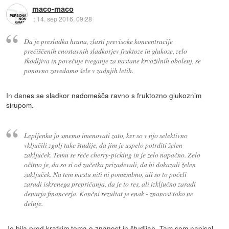
maco-maco
::
14. sep 2016, 09:28
Da je presladka hrana, zlasti previsoke koncentracije
prečiščenih enostavnih sladkorjev fruktoze in glukoze, zelo
škodljiva in povečuje tveganje za nastane krvožilnih obolenj, se
ponovno zavedamo šele v zadnjih letih.
In danes se sladkor nadomešča ravno s fruktozno glukoznim
sirupom.
Lepljenka jo smemo imenovati zato, ker so v njo selektivno
vključili zgolj take študije, da jim je uspelo potrditi želen
zaključek. Temu se reče cherry-picking in je zelo napačno. Zelo
očitno je, da so si od začetka prizadevali, da bi dokazali želen
zaključek. Na tem mestu niti ni pomembno, ali so to počeli
zaradi iskrenega prepričanja, da je to res, ali izključno zaradi
denarja financerja. Končni rezultat je enak - znanost tako ne
deluje.
Je bila pred kratkim tema o znanost in študijah. Tam sem napisal,