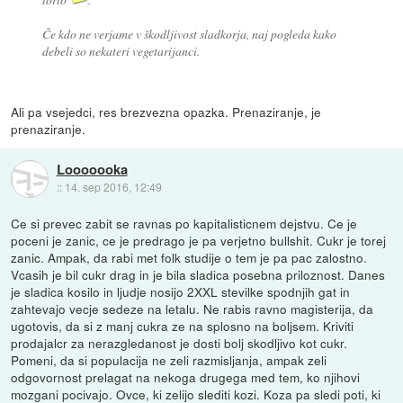
Če kdo ne verjame v škodljivost sladkorja, naj pogleda kako
debeli so nekateri vegetarijanci.
Ali pa vsejedci, res brezvezna opazka. Prenaziranje, je
prenaziranje.
Looooooka
::
14. sep 2016, 12:49
Ce si prevec zabit se ravnas po kapitalisticnem dejstvu. Ce je
poceni je zanic, ce je predrago je pa verjetno bullshit. Cukr je torej
zanic. Ampak, da rabi met folk studije o tem je pa pac zalostno.
Vcasih je bil cukr drag in je bila sladica posebna priloznost. Danes
je sladica kosilo in ljudje nosijo 2XXL stevilke spodnjih gat in
zahtevajo vecje sedeze na letalu. Ne rabis ravno magisterija, da
ugotovis, da si z manj cukra ze na splosno na boljsem. Kriviti
prodajalcr za nerazgledanost je dosti bolj skodljivo kot cukr.
Pomeni, da si populacija ne zeli razmisljanja, ampak zeli
odgovornost prelagat na nekoga drugega med tem, ko njihovi
mozgani pocivajo. Ovce, ki zelijo slediti kozi. Koza pa sledi poti, ki