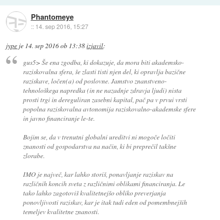
Phantomeye
::
14. sep 2016, 15:27
jype
je
14. sep 2016 ob 13:38
izjavil
:
gus5> Še ena zgodba, ki dokazuje, da mora biti akademsko-
raziskovalna sfera, še zlasti tisti njen del, ki opravlja bazične
raziskave, ločen(a) od poslovne. Jamstvo znanstveno-
tehnološkega napredka (in ne nazadnje zdravja ljudi) nista
prosti trgi in dereguliran zasebni kapital, pač pa v prvui vrsti
popolna raziskovalna avtonomija raziskovalno-akademske sfere
in javno financiranje le-te.
Bojim se, da v trenutni globalni ureditvi ni mogoče ločiti
znanosti od gospodarstva na način, ki bi preprečil takšne
zlorabe.
IMO je največ, kar lahko storiš, ponavljanje raziskav na
različnih koncih sveta z različnimi oblikami financiranja. Le
tako lahko zagotoviš kvalitetnejšo obliko preverjanja
ponovljivosti raziskav, kar je itak tudi eden od pomembnejših
temeljev kvalitetne znanosti.