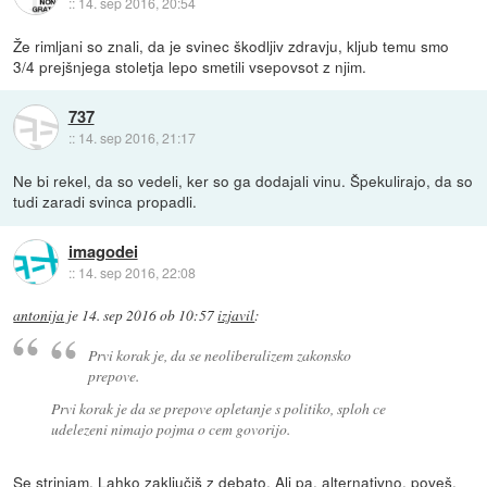
::
14. sep 2016, 20:54
Že rimljani so znali, da je svinec škodljiv zdravju, kljub temu smo
3/4 prejšnjega stoletja lepo smetili vsepovsot z njim.
737
::
14. sep 2016, 21:17
Ne bi rekel, da so vedeli, ker so ga dodajali vinu. Špekulirajo, da so
tudi zaradi svinca propadli.
imagodei
::
14. sep 2016, 22:08
antonija
je
14. sep 2016 ob 10:57
izjavil
:
Prvi korak je, da se neoliberalizem zakonsko
prepove.
Prvi korak je da se prepove opletanje s politiko, sploh ce
udelezeni nimajo pojma o cem govorijo.
Se strinjam. Lahko zaključiš z debato. Ali pa, alternativno, poveš,