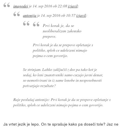
imagodei
je
14. sep 2016 ob 22:08
izjavil
:
antonija
je
14. sep 2016 ob 10:57
izjavil
:
Prvi korak je, da se
neoliberalizem zakonsko
prepove.
Prvi korak je da se prepove opletanje s
politiko, sploh ce udelezeni nimajo
pojma o cem govorijo.
Se strinjam. Lahko zaključiš z dee pa tako kot je
sedaj, ko leni znanstveniki samo cuzajo javni denar,
so nemotivirani in iz same lenobe in nesposobnosti
potvarjajo rezultate?
Raje poslušaj antonijo: Prvi korak je da se prepove opletanje s
politiko, sploh ce udelezeni nimajo pojma o cem govorijo.
Ja vrtet jezik je lepo. On te sprašuje kako pa doseči tole? Jaz ne