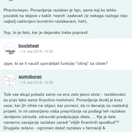
Phantomeye> Ponavljanje raziskav je fajn, samo kaj ko lahko
pozabiš na objave v kakih 'resnih' zadevah (iz nekega razloga niso
najbolj naklonjeni tovrstnim raziskavam, heh).
Yup, to je tisto, kar je dejansko treba popravit.
boolsheat
::
14. sep 2016, 16:38
Jype, bi se ti naučil uporabljati funkcijo "citiraj" za citate?
sumoborac
::
14. sep 2016, 16:58
Tole vse skupi pokaže samo na eno zelo jasno stvar - raziskovalci
so prav tako samo finančno-motivirani. Ponavljanje študij je brez
veze, ker jih nihče ne objavi, kar pomeni, da ni denarja za naslednji
projekt. In mi ustvarjamo naša prepričanja na podlagi teh raziskav.
Jemljemo zdravila, zdravniki predpisujejo diete, ... Kje je šele
namerno zavajanje raziskav zaradi "višjih finančnih spodbud"?
Drugače rečeno - ogromen delež raziskav v farmaciji &