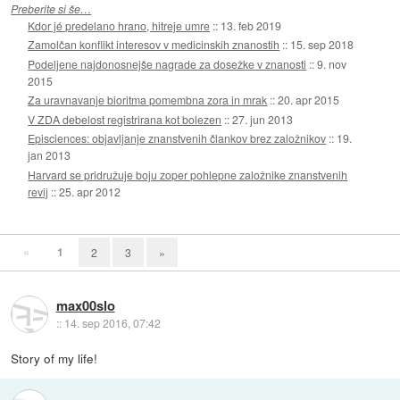
Preberite si še…
Kdor jé predelano hrano, hitreje umre
::
13. feb 2019
Zamolčan konflikt interesov v medicinskih znanostih
::
15. sep 2018
Podeljene najdonosnejše nagrade za dosežke v znanosti
::
9. nov
2015
Za uravnavanje bioritma pomembna zora in mrak
::
20. apr 2015
V ZDA debelost registrirana kot bolezen
::
27. jun 2013
Episciences: objavljanje znanstvenih člankov brez založnikov
::
19.
jan 2013
Harvard se pridružuje boju zoper pohlepne založnike znanstvenih
revij
::
25. apr 2012
«
1
2
3
»
max00slo
::
14. sep 2016, 07:42
Story of my life!