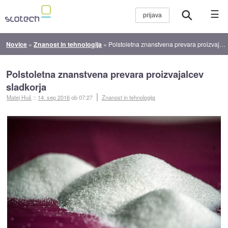
☰
Novice
»
Znanost in tehnologija
»
Polstoletna znanstvena prevara proizvajalcev sladkorja
Polstoletna znanstvena prevara proizvajalcev
sladkorja
Matej Huš
::
14. sep 2016
ob 07:27
Znanost in tehnologija