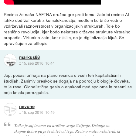
Recimo že naša NAFTNA družba gre proti temu. Zato bi recimo AI
lahko obdržal korak z kompleksnostjo, medtem ko bi še vedno
vzdrževali raznovrstnost v organizacijskih strukturah. Tole bo
resnično revolucija, kjer bodo nekatere državne strukture virtualno
propadle. Virtualno zato, ker mislim, da je digitalizacija ključ. Se
opravičujem za offtopic.
markus88
::
15. sep 2016, 10:44
Jop, počasi prihaja na plano resnica o vseh teh kapitalističnih
študijah. Zanimiv preskok se dogaja na področju biologije človeka,
to je rase. Globalistična gesla o enakosti med spoloma in rasami se
bojo kmalu porazgubila.
nevone
::
15. sep 2016, 10:49
Težko je saj imamo vsi družine, svoje življenje. Delanje za
skupno dobro pa je še daleč od tega. Recimo matra nekaterih, ki