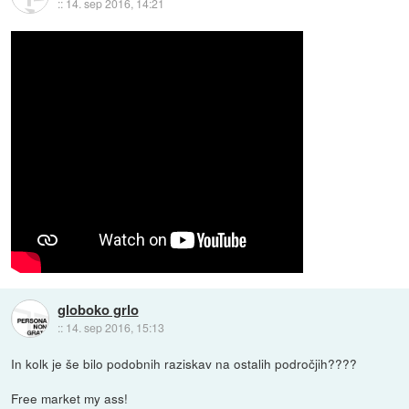
::
14. sep 2016, 14:21
globoko grlo
::
14. sep 2016, 15:13
In kolk je še bilo podobnih raziskav na ostalih področjih????
Free market my ass!