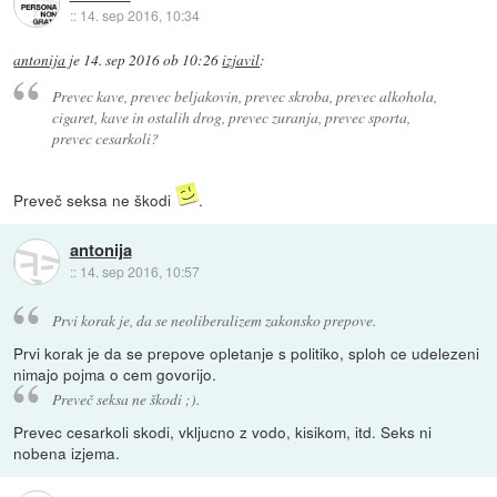
::
14. sep 2016, 10:34
antonija
je
14. sep 2016 ob 10:26
izjavil
:
Prevec kave, prevec beljakovin, prevec skroba, prevec alkohola,
cigaret, kave in ostalih drog, prevec zuranja, prevec sporta,
prevec cesarkoli?
Preveč seksa ne škodi
.
antonija
::
14. sep 2016, 10:57
Prvi korak je, da se neoliberalizem zakonsko prepove.
Prvi korak je da se prepove opletanje s politiko, sploh ce udelezeni
nimajo pojma o cem govorijo.
Preveč seksa ne škodi ;).
Prevec cesarkoli skodi, vkljucno z vodo, kisikom, itd. Seks ni
nobena izjema.