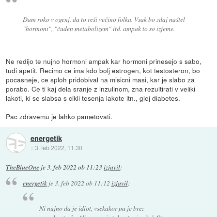
Dam roko v ogenj, da to reši večino folka. Vsak bo zdaj naštel
"hormoni", "čuden metabolizem" itd. ampak to so izjeme.
Ne redijo te nujno hormoni ampak kar hormoni prinesejo s sabo,
tudi apetit. Recimo ce ima kdo bolj estrogen, kot testosteron, bo
pocasneje, ce sploh pridobival na misicni masi, kar je slabo za
porabo. Ce ti kaj dela sranje z inzulinom, zna rezultirati v veliki
lakoti, ki se slabsa s cikli tesenja lakote itn., glej diabetes.
Pac zdravemu je lahko pametovati.
energetik
::
3. feb 2022, 11:30
TheBlueOne
je
3. feb 2022 ob 11:23
izjavil
:
energetik
je
3. feb 2022 ob 11:12
izjavil
:
Ni nujno da je idiot, vsekakor pa je brez