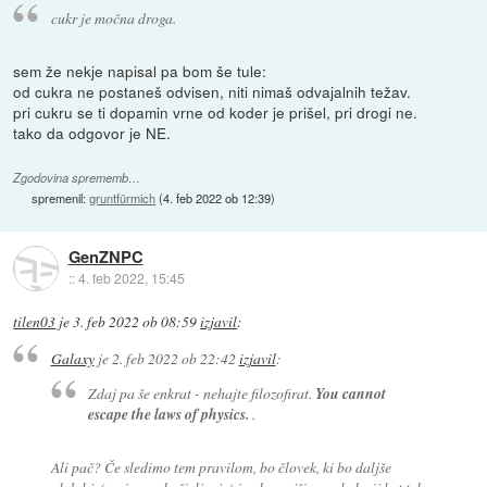
cukr je močna droga.
sem že nekje napisal pa bom še tule:
od cukra ne postaneš odvisen, niti nimaš odvajalnih težav.
pri cukru se ti dopamin vrne od koder je prišel, pri drogi ne.
tako da odgovor je NE.
Zgodovina sprememb…
spremenil:
gruntfürmich
(
4. feb 2022 ob 12:39
)
GenZNPC
::
4. feb 2022, 15:45
tilen03
je
3. feb 2022 ob 08:59
izjavil
:
Galaxy
je
2. feb 2022 ob 22:42
izjavil
:
Zdaj pa še enkrat - nehajte filozofirat.
You cannot
escape the laws of physics.
.
Ali pač? Če sledimo tem pravilom, bo človek, ki bo daljše