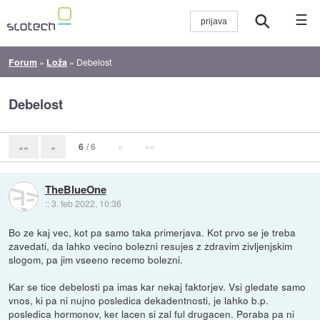
☰
Forum
»
Loža
»
Debelost
Debelost
6
/ 6
»
»»
««
«
TheBlueOne
::
3. feb 2022, 10:36
Bo ze kaj vec, kot pa samo taka primerjava. Kot prvo se je treba
zavedati, da lahko vecino bolezni resujes z zdravim zivljenjskim
slogom, pa jim vseeno recemo bolezni.
Kar se tice debelosti pa imas kar nekaj faktorjev. Vsi gledate samo
vnos, ki pa ni nujno posledica dekadentnosti, je lahko b.p.
posledica hormonov, ker lacen si zal ful drugacen. Poraba pa ni