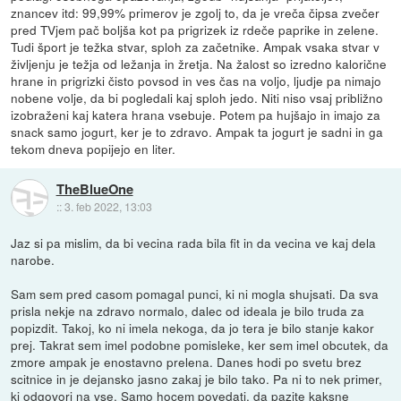
znancev itd: 99,99% primerov je zgolj to, da je vreča čipsa zvečer
pred TVjem pač boljša kot pa prigrizek iz rdeče paprike in zelene.
Tudi šport je težka stvar, sploh za začetnike. Ampak vsaka stvar v
življenju je težja od ležanja in žretja. Na žalost so izredno kalorične
hrane in prigrizki čisto povsod in ves čas na voljo, ljudje pa nimajo
nobene volje, da bi pogledali kaj sploh jedo. Niti niso vsaj približno
izobraženi kaj katera hrana vsebuje. Potem pa hujšajo in imajo za
snack samo jogurt, ker je to zdravo. Ampak ta jogurt je sadni in ga
tekom dneva popijejo en liter.
TheBlueOne
::
3. feb 2022, 13:03
Jaz si pa mislim, da bi vecina rada bila fit in da vecina ve kaj dela
narobe.
Sam sem pred casom pomagal punci, ki ni mogla shujsati. Da sva
prisla nekje na zdravo normalo, dalec od ideala je bilo truda za
popizdit. Takoj, ko ni imela nekoga, da jo tera je bilo stanje kakor
prej. Takrat sem imel podobne pomisleke, ker sem imel obcutek, da
zmore ampak je enostavno prelena. Danes hodi po svetu brez
scitnice in je dejansko jasno zakaj je bilo tako. Pa ni to nek primer,
ki odgovori na vse. Samo hocem povedati, da pazite kaksne