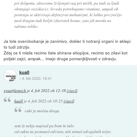
pri dolgemu, zdravemu življenju(vsaj pri miših, pa tudi za ljudi
obstajajo raziskave). Seveda potrebujemo vitamine, ampak ob
postenju se aktivirajo defenzivni mehanizmi, ki lahko povzročijo
med drugim tudi boljši izkoristek hrane, zato jih morda ne
rabimo toliko.
Ja tole overclockanje je zanimivo, dokler ti notranji organi in sklepi
to tudi zdrzijo.
Zdaj ce ti mislis recimo tiste shirane etiopijce, recimo so zilavi kot
poljski zajci, ampak... imajo druge pomanjkljivosti v zdravju.
kuall
::
4. feb 2022, 16:41
gruntfürmich
je
4. feb 2022 ob 12:38
izjavil
:
kuall
je
4. feb 2022 ob 10:25
izjavil
:
cukr je močna droga.
sem že nekje napisal pa bom še tule:
od cukra ne postaneš odvisen, niti nimaš odvajalnih težav.