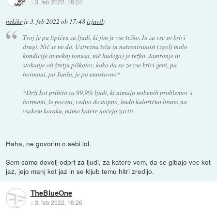
::
3. feb 2022, 18:24
nekikr
je
3. feb 2022 ob 17:48
izjavil
:
Tvoj je pa tipičen za ljudi, ki jim je vse težko. In za vse so krivi
drugi. Nič se ne da. Ustrezna teža in natreniranost (zgolj malo
kondicije in nekaj tonusa, nič hudega) je težko. Jamranje in
stokanje ob žretju piškotov, kako da so za vse krivi geni, pa
hormoni, pa Janša, je pa enostavno*
*Drži kot pribito za 99,9% ljudi, ki nimajo nobenih problemov s
hormoni, le poceni, vedno dostopno, hudo kalorično hrano na
vsakem koraku, mimo katere nočejo zaviti.
Haha, ne govorim o sebi lol.
Sem samo dovolj odprt za ljudi, za katere vem, da se gibajo vec kot
jaz, jejo manj kot jaz in se kljub temu hitri zredijo.
TheBlueOne
::
3. feb 2022, 18:26