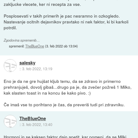
zakljucke vlecete, ker ni recepta za vse.
Posplosevati v takih primerih je pac nesramno in ozkogledo.
Nastevanje ocitnih dejavnikov pravtako ni nek faktor, ki bi karkoli
potrdil.
Zgodovina sprememb…
spremenil:
TheBlueOne
(
3. feb 2022 ob 13:04
)
salesky
::
3. feb 2022, 13:19
Eno je da ne gre hujšat kljub temu, da se zdravo in primerno
prehranjuješ, dovolj gibaš...drugo pa je, da zvečer požreš 1 Milko,
kak slasten toast in na koncu še kako pivo. :)
Če imaš vse to porihtano je čas, da preveriš tudi pri zdravniku.
TheBlueOne
::
3. feb 2022, 13:40
Hormoni in se kaksen faktor dajo apetit, kar pomeni, da se Milki