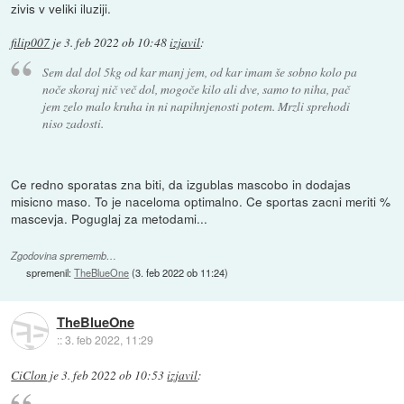
zivis v veliki iluziji.
filip007
je
3. feb 2022 ob 10:48
izjavil
:
Sem dal dol 5kg od kar manj jem, od kar imam še sobno kolo pa
noče skoraj nič več dol, mogoče kilo ali dve, samo to niha, pač
jem zelo malo kruha in ni napihnjenosti potem. Mrzli sprehodi
niso zadosti.
Ce redno sporatas zna biti, da izgublas mascobo in dodajas
misicno maso. To je naceloma optimalno. Ce sportas zacni meriti %
mascevja. Poguglaj za metodami...
Zgodovina sprememb…
spremenil:
TheBlueOne
(
3. feb 2022 ob 11:24
)
TheBlueOne
::
3. feb 2022, 11:29
CiClon
je
3. feb 2022 ob 10:53
izjavil
: