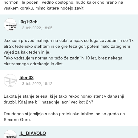
hormoni, le poceni, vedno dostopno, hudo kalorično hrano na
vsakem koraku, mimo katere nočejo zaviti.
l0g1t3ch
::
3. feb 2022, 18:05
Jaz sem preveč mahnjen na cukr, ampak se tega zavedam in se 1x
ali 2x tedensko stehtam in če gre teža gor, potem malo zategnem
vajeti za kak teden in je.
Tako vzdržujem normalno težo že zadnjih 10 let, brez nekega
ekstremnega odrekanja in diet.
tilen03
::
3. feb 2022, 18:12
Lakota je stanje telesa, ki je tako rekoc nonexistent v danasnji
druzbi. Kdaj ste bili nazadnje lacni vec kot 2h?
Dandanes si jemljejo s sabo proteinske tablice, se ko gredo na
Smarno Goro.
IL_DIAVOLO