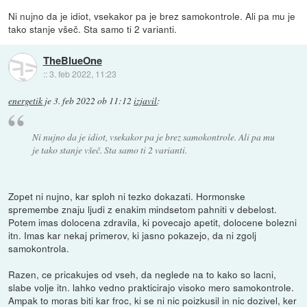
Ni nujno da je idiot, vsekakor pa je brez samokontrole. Ali pa mu je
tako stanje všeč. Sta samo ti 2 varianti.
TheBlueOne
::
3. feb 2022, 11:23
energetik
je
3. feb 2022 ob 11:12
izjavil
:
Ni nujno da je idiot, vsekakor pa je brez samokontrole. Ali pa mu
je tako stanje všeč. Sta samo ti 2 varianti.
Zopet ni nujno, kar sploh ni tezko dokazati. Hormonske
spremembe znaju ljudi z enakim mindsetom pahniti v debelost.
Potem imas dolocena zdravila, ki povecajo apetit, dolocene bolezni
itn. Imas kar nekaj primerov, ki jasno pokazejo, da ni zgolj
samokontrola.
Razen, ce pricakujes od vseh, da neglede na to kako so lacni,
slabe volje itn. lahko vedno prakticirajo visoko mero samokontrole.
Ampak to moras biti kar froc, ki se ni nic poizkusil in nic dozivel, ker