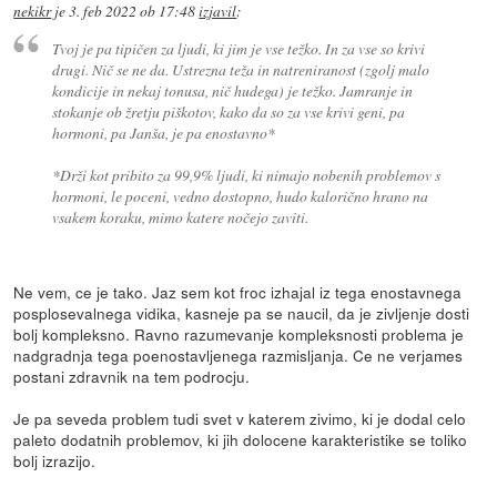
nekikr
je
3. feb 2022 ob 17:48
izjavil
:
Tvoj je pa tipičen za ljudi, ki jim je vse težko. In za vse so krivi
drugi. Nič se ne da. Ustrezna teža in natreniranost (zgolj malo
kondicije in nekaj tonusa, nič hudega) je težko. Jamranje in
stokanje ob žretju piškotov, kako da so za vse krivi geni, pa
hormoni, pa Janša, je pa enostavno*
*Drži kot pribito za 99,9% ljudi, ki nimajo nobenih problemov s
hormoni, le poceni, vedno dostopno, hudo kalorično hrano na
vsakem koraku, mimo katere nočejo zaviti.
Ne vem, ce je tako. Jaz sem kot froc izhajal iz tega enostavnega
posplosevalnega vidika, kasneje pa se naucil, da je zivljenje dosti
bolj kompleksno. Ravno razumevanje kompleksnosti problema je
nadgradnja tega poenostavljenega razmisljanja. Ce ne verjames
postani zdravnik na tem podrocju.
Je pa seveda problem tudi svet v katerem zivimo, ki je dodal celo
paleto dodatnih problemov, ki jih dolocene karakteristike se toliko
bolj izrazijo.