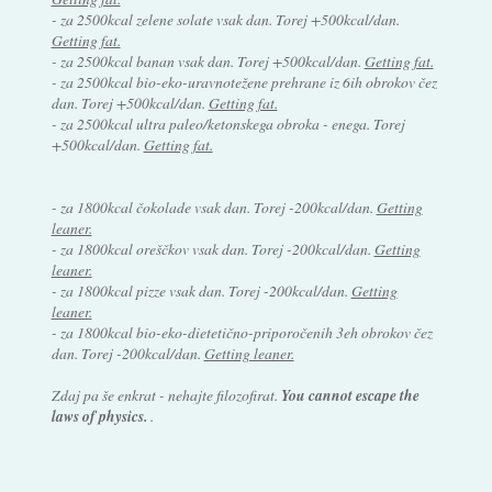
- za 2500kcal zelene solate vsak dan. Torej +500kcal/dan.
Getting fat.
- za 2500kcal banan vsak dan. Torej +500kcal/dan.
Getting fat.
- za 2500kcal bio-eko-uravnotežene prehrane iz 6ih obrokov čez
dan. Torej +500kcal/dan.
Getting fat.
- za 2500kcal ultra paleo/ketonskega obroka - enega. Torej
+500kcal/dan.
Getting fat.
- za 1800kcal čokolade vsak dan. Torej -200kcal/dan.
Getting
leaner.
- za 1800kcal oreščkov vsak dan. Torej -200kcal/dan.
Getting
leaner.
- za 1800kcal pizze vsak dan. Torej -200kcal/dan.
Getting
leaner.
- za 1800kcal bio-eko-dietetično-priporočenih 3eh obrokov čez
dan. Torej -200kcal/dan.
Getting leaner.
Zdaj pa še enkrat - nehajte filozofirat.
You cannot escape the
laws of physics.
.