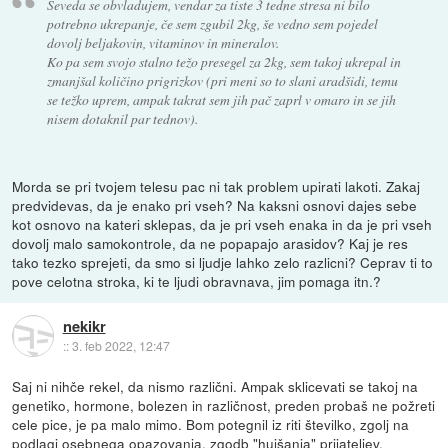
Seveda se obvladujem, vendar za tiste 3 tedne stresa ni bilo
potrebno ukrepanje, če sem zgubil 2kg, še vedno sem pojedel
dovolj beljakovin, vitaminov in mineralov.
Ko pa sem svojo stalno težo presegel za 2kg, sem takoj ukrepal in
zmanjšal količino prigrizkov (pri meni so to slani aradšidi, temu
se težko uprem, ampak takrat sem jih pač zaprl v omaro in se jih
nisem dotaknil par tednov).
Morda se pri tvojem telesu pac ni tak problem upirati lakoti. Zakaj
predvidevas, da je enako pri vseh? Na kaksni osnovi dajes sebe
kot osnovo na kateri sklepas, da je pri vseh enaka in da je pri vseh
dovolj malo samokontrole, da ne popapajo arasidov? Kaj je res
tako tezko sprejeti, da smo si ljudje lahko zelo razlicni? Ceprav ti to
pove celotna stroka, ki te ljudi obravnava, jim pomaga itn.?
nekikr
::
3. feb 2022, 12:47
Saj ni nihče rekel, da nismo različni. Ampak sklicevati se takoj na
genetiko, hormone, bolezen in različnost, preden probaš ne požreti
cele pice, je pa malo mimo. Bom potegnil iz riti številko, zgolj na
podlagi osebnega opazovanja, zgodb "hujšanja" prijateljev,