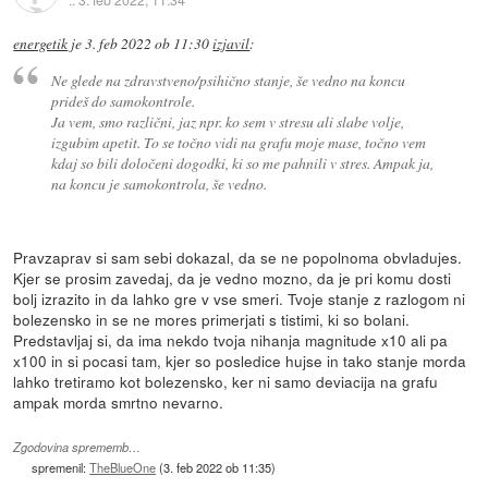
energetik
je
3. feb 2022 ob 11:30
izjavil
:
Ne glede na zdravstveno/psihično stanje, še vedno na koncu
prideš do samokontrole.
Ja vem, smo različni, jaz npr. ko sem v stresu ali slabe volje,
izgubim apetit. To se točno vidi na grafu moje mase, točno vem
kdaj so bili določeni dogodki, ki so me pahnili v stres. Ampak ja,
na koncu je samokontrola, še vedno.
Pravzaprav si sam sebi dokazal, da se ne popolnoma obvladujes.
Kjer se prosim zavedaj, da je vedno mozno, da je pri komu dosti
bolj izrazito in da lahko gre v vse smeri. Tvoje stanje z razlogom ni
bolezensko in se ne mores primerjati s tistimi, ki so bolani.
Predstavljaj si, da ima nekdo tvoja nihanja magnitude x10 ali pa
x100 in si pocasi tam, kjer so posledice hujse in tako stanje morda
lahko tretiramo kot bolezensko, ker ni samo deviacija na grafu
ampak morda smrtno nevarno.
Zgodovina sprememb…
spremenil:
TheBlueOne
(
3. feb 2022 ob 11:35
)