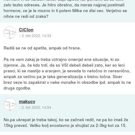
zelo tezko odreces. Je hitro obratno, da moras najprej postimati
hormone, ce je le mozno in ti potem Milka ne disi vec. Verjetno se
nihce ne redi od zraka?
CiClon
::
3. feb 2022, 14:33
Rediš se ne od apetita, ampak od hrane.
Pa ne vem zakaj je treba vztrajno omenjat ene situacije, ki so
izjemne. Ja, če kdo trdi, da so VSI debeli debeli zato, ker so leni
prasci, ki se mastijo s sranjem, je seveda to netočno in neresnično,
ampak za večino pa je taka generalizacija v bistvu točna. Sicer
brez veze to zapakirat v neke moralke in obsodbe ipd. ampak to ne
druga zgodba.
makucv
::
3. feb 2022, 14:54
No,pa ukrepat je treba takoj, ko se začneš redit, ne pa ko imaš že
15kg preveč. Veliko bolj enostavno je shujšat za 2-3kg kot za 15.