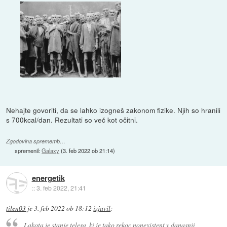
Nehajte govoriti, da se lahko izogneš zakonom fizike. Njih so hranili
s 700kcal/dan. Rezultati so več kot očitni.
Zgodovina sprememb…
spremenil:
Galaxy
(
3. feb 2022 ob 21:14
)
energetik
::
3. feb 2022, 21:41
tilen03
je
3. feb 2022 ob 18:12
izjavil
:
Lakota je stanje telesa, ki je tako rekoc nonexistent v danasnji