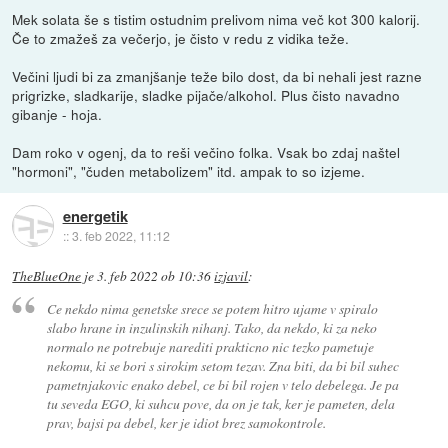
Mek solata še s tistim ostudnim prelivom nima več kot 300 kalorij.
Če to zmažeš za večerjo, je čisto v redu z vidika teže.
Večini ljudi bi za zmanjšanje teže bilo dost, da bi nehali jest razne
prigrizke, sladkarije, sladke pijače/alkohol. Plus čisto navadno
gibanje - hoja.
Dam roko v ogenj, da to reši večino folka. Vsak bo zdaj naštel
"hormoni", "čuden metabolizem" itd. ampak to so izjeme.
energetik
::
3. feb 2022, 11:12
TheBlueOne
je
3. feb 2022 ob 10:36
izjavil
:
Ce nekdo nima genetske srece se potem hitro ujame v spiralo
slabo hrane in inzulinskih nihanj. Tako, da nekdo, ki za neko
normalo ne potrebuje narediti prakticno nic tezko pametuje
nekomu, ki se bori s sirokim setom tezav. Zna biti, da bi bil suhec
pametnjakovic enako debel, ce bi bil rojen v telo debelega. Je pa
tu seveda EGO, ki suhcu pove, da on je tak, ker je pameten, dela
prav, bajsi pa debel, ker je idiot brez samokontrole.