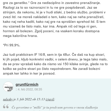
gre za genetiko.* Gre za nedisciplino in zavestno prenažiranje.
Razlogi za to so raznorazni in tu ne gre posploševati. Jaz se
strinjam, da nekomu, ki je v hudi stiski, z bedno službo, problemi v
zvezi itd. ne moreš nakladati o tem, kako naj se neha prenažirati,
kako naj neha kaditi, kako naj gre na sproščen sprehod itd. S tem
mu vzameš še tisto malo, kar ima. Ampak nič od tega ni gen,
hormon ali bolezen. Zgolj poceni, na vsakem koraku dostopna
mega kalorična hrana.
*Pri 99,9%.
Jaz tudi prakticiram IF 16/8, sem in tja 48ur. Če daš na kup stvari,
ki jih poješ, kljub konkretni vadbi, v celem dnevu, je tega tako malo,
da se prav vprašaš kako da nismo vsi 150 kilske svinje, glede na to
koliko se požre stvari po čisto nepotrebnem. Ne zaradi bolezni
ampak ker lahko in ker je povsod.
gruntfürmich
::
4. feb 2022, 08:35
salesky
je
3. feb 2022 ob 15:13
izjavil
:
Če govorimo o "milki" je tu predvsem govora o vnosu sladkorja