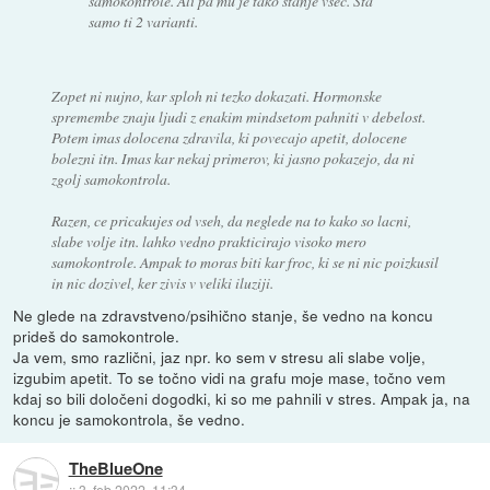
samokontrole. Ali pa mu je tako stanje všeč. Sta
samo ti 2 varianti.
Zopet ni nujno, kar sploh ni tezko dokazati. Hormonske
spremembe znaju ljudi z enakim mindsetom pahniti v debelost.
Potem imas dolocena zdravila, ki povecajo apetit, dolocene
bolezni itn. Imas kar nekaj primerov, ki jasno pokazejo, da ni
zgolj samokontrola.
Razen, ce pricakujes od vseh, da neglede na to kako so lacni,
slabe volje itn. lahko vedno prakticirajo visoko mero
samokontrole. Ampak to moras biti kar froc, ki se ni nic poizkusil
in nic dozivel, ker zivis v veliki iluziji.
Ne glede na zdravstveno/psihično stanje, še vedno na koncu
prideš do samokontrole.
Ja vem, smo različni, jaz npr. ko sem v stresu ali slabe volje,
izgubim apetit. To se točno vidi na grafu moje mase, točno vem
kdaj so bili določeni dogodki, ki so me pahnili v stres. Ampak ja, na
koncu je samokontrola, še vedno.
TheBlueOne
::
3. feb 2022, 11:34