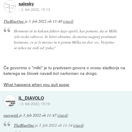
salesky
::
3. feb 2022, 15:13
TheBlueOne
je
3. feb 2022 ob 13:40
izjavil
:
Hormoni in se kaksen faktor dajo apetit, kar pomeni, da se Milki
zelo tezko odreces. Je hitro obratno, da moras najprej postimati
hormone, ce je le mozno in ti potem Milka ne disi vec. Verjetno
se nihce ne redi od zraka?
Če govorimo o "milki" je tu predvsem govora o vnosu sladkorja na
katerega se človek navadi kot narkoman na drogo.
What happens when you quit sugar
IL_DIAVOLO
::
3. feb 2022, 15:19
energetik
je
3. feb 2022 ob 11:47
izjavil
:
TheBlueOne
je
3. feb 2022 ob 11:34
izjavil
: