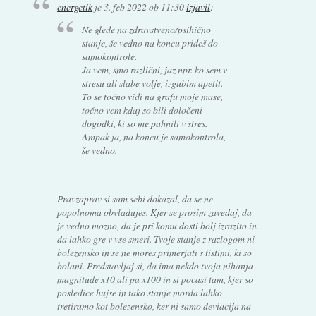
energetik
je
3. feb 2022 ob 11:30
izjavil
:
Ne glede na zdravstveno/psihično
stanje, še vedno na koncu prideš do
samokontrole.
Ja vem, smo različni, jaz npr. ko sem v
stresu ali slabe volje, izgubim apetit.
To se točno vidi na grafu moje mase,
točno vem kdaj so bili določeni
dogodki, ki so me pahnili v stres.
Ampak ja, na koncu je samokontrola,
še vedno.
Pravzaprav si sam sebi dokazal, da se ne
popolnoma obvladujes. Kjer se prosim zavedaj, da
je vedno mozno, da je pri komu dosti bolj izrazito in
da lahko gre v vse smeri. Tvoje stanje z razlogom ni
bolezensko in se ne mores primerjati s tistimi, ki so
bolani. Predstavljaj si, da ima nekdo tvoja nihanja
magnitude x10 ali pa x100 in si pocasi tam, kjer so
posledice hujse in tako stanje morda lahko
tretiramo kot bolezensko, ker ni samo deviacija na