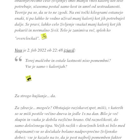
obdobje(recimo celo življenje) imel manjši vnos kalorij kot telo
potrebuje, sčasoma postal samo kost in umrl od sestradanosti.
Teorije pa so, da se to ne zgodi. Na eni točki kilogrami ostanejo
enaki, ti pa lahko še vedno uživaš manj kalorij kot jih potrebuješ
dalje. Se pravi, lahko celo življenje vnašaš manj kalorij kot jih
pokuriš in normalno živiš. Telo je zanimiva reč, sploh ko
"overclockaš".
Voss
je
2. feb 2022 ob 22:48
izjavil
:
Torej maščobe in ostale lastnosti niso pomembni?
Vse je samo v kalorijah?
Za strogo hujšanje... da.
Za zdravje... mogoče? Obstajajo raziskave(spet, miši), v katerih
so se miši postile večino dneva in jedle 1x na dan. Bilo je več
skupin in vsaka je dobila različno hrano. Od raznolikosti, do
samo določenega tipa. Večjih razlik v doseženih letih ni bilo med
skupinami(vse so dočakale bolano nadpovprečno življensko
dobo): vse je kazalo na to, da je post najbolj pomemben faktor