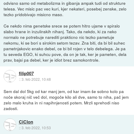
odvisno samo od metabolizma in gibanja ampak tudi od strukture
telesa. Vec misic pac vec kuri, kjer nekateri, posebej zenske, zelo
tezko pridobivajo misicno maso.
Ce nekdo nima genetske srece se potem hitro ujame v spiralo
slabo hrane in inzulinskih nihanj. Tako, da nekdo, ki za neko
normalo ne potrebuje narediti prakticno nic tezko pametuje
nekomu, ki se bori s sirokim setom tezav. Zna biti, da bi bil suhec
pametnjakovic enako debel, ce bi bil rojen v telo debelega. Je pa
tu seveda EGO, ki suhcu pove, da on je tak, ker je pameten, dela
prav, bajsi pa debel, ker je idiot brez samokontrole.
filip007
::
3. feb 2022, 10:48
Sem dal dol 5kg od kar manj jem, od kar imam še sobno kolo pa
noče skoraj nič več dol, mogoče kilo ali dve, samo to niha, pač jem
zelo malo kruha in ni napihnjenosti potem. Mrzli sprehodi niso
zadosti.
CiClon
::
3. feb 2022, 10:53