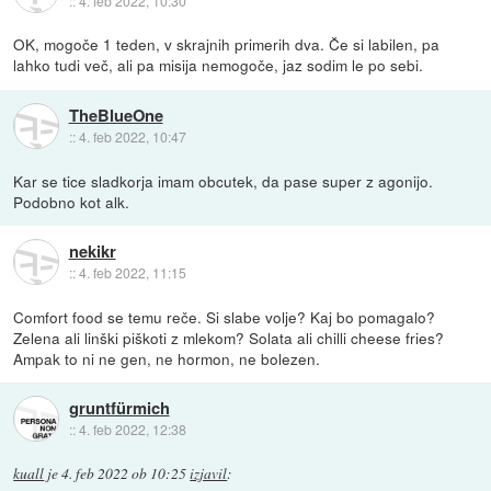
::
4. feb 2022, 10:30
OK, mogoče 1 teden, v skrajnih primerih dva. Če si labilen, pa
lahko tudi več, ali pa misija nemogoče, jaz sodim le po sebi.
TheBlueOne
::
4. feb 2022, 10:47
Kar se tice sladkorja imam obcutek, da pase super z agonijo.
Podobno kot alk.
nekikr
::
4. feb 2022, 11:15
Comfort food se temu reče. Si slabe volje? Kaj bo pomagalo?
Zelena ali linški piškoti z mlekom? Solata ali chilli cheese fries?
Ampak to ni ne gen, ne hormon, ne bolezen.
gruntfürmich
::
4. feb 2022, 12:38
kuall
je
4. feb 2022 ob 10:25
izjavil
: