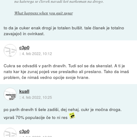
na katerega se človek navadi kot narkoman na drogo.
What happens when you quit sugar
to da je cuker enak drogi je totalen bulšit. tale članek je totalno
zavajajoč in ovinkast.
c3p0
::
4. feb 2022, 10:12
Cukra se odvadiš v parih dnevih. Tudi sol se da skenslat. A ti je
nato kar kje zunaj poješ vse presladko ali preslano. Tako da imaš
problem, če nimaš vedno opcije svoje hrane.
kuall
::
4. feb 2022, 10:25
po parih dnevih ti šele zadiši, dej nehaj. cukr je močna droga.
vpraš 70% populacije če to ni res
c3p0