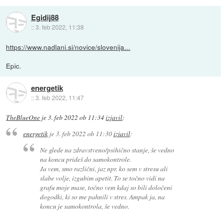
Egidij88
::
3. feb 2022, 11:38
https://www.nadlani.si/novice/slovenija...
Epic.
energetik
::
3. feb 2022, 11:47
TheBlueOne
je
3. feb 2022 ob 11:34
izjavil
:
energetik
je
3. feb 2022 ob 11:30
izjavil
:
Ne glede na zdravstveno/psihično stanje, še vedno
na koncu prideš do samokontrole.
Ja vem, smo različni, jaz npr. ko sem v stresu ali
slabe volje, izgubim apetit. To se točno vidi na
grafu moje mase, točno vem kdaj so bili določeni
dogodki, ki so me pahnili v stres. Ampak ja, na
koncu je samokontrola, še vedno.