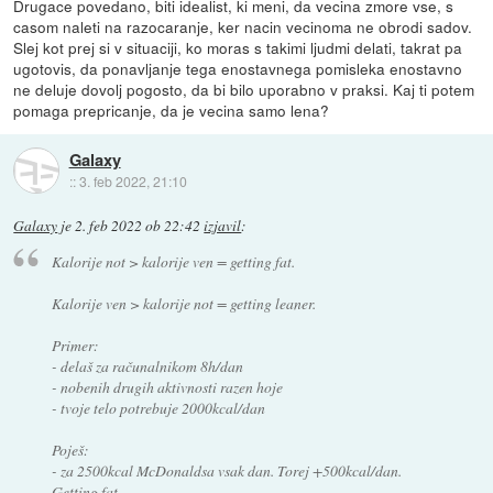
Drugace povedano, biti idealist, ki meni, da vecina zmore vse, s
casom naleti na razocaranje, ker nacin vecinoma ne obrodi sadov.
Slej kot prej si v situaciji, ko moras s takimi ljudmi delati, takrat pa
ugotovis, da ponavljanje tega enostavnega pomisleka enostavno
ne deluje dovolj pogosto, da bi bilo uporabno v praksi. Kaj ti potem
pomaga prepricanje, da je vecina samo lena?
Galaxy
::
3. feb 2022, 21:10
Galaxy
je
2. feb 2022 ob 22:42
izjavil
:
Kalorije not > kalorije ven = getting fat.
Kalorije ven > kalorije not = getting leaner.
Primer:
- delaš za računalnikom 8h/dan
- nobenih drugih aktivnosti razen hoje
- tvoje telo potrebuje 2000kcal/dan
Poješ:
- za 2500kcal McDonaldsa vsak dan. Torej +500kcal/dan.
Getting fat.