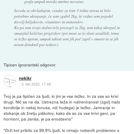
grafu ampak morda smrtno nevarno.
Seveda se obvladujem, vendar za tiste 3 tedne stresa ni bilo
potrebno ukrepanje, če sem zgubil 2kg, še vedno sem pojedel
dovolj beljakovin, vitaminov in mineralov.
Ko pa sem svojo stalno težo presegel za 2kg, sem takoj ukrepal in
zmanjšal količino prigrizkov (pri meni so to slani aradšidi, temu
se težko uprem, ampak takrat sem jih pač zaprl v omaro in se jih
nisem dotaknil par tednov).
Tipicen ignorantski odgovor.
nekikr
::
3. feb 2022, 17:48
Tvoj je pa tipičen za ljudi, ki jim je vse težko. In za vse so krivi
drugi. Nič se ne da. Ustrezna teža in natreniranost (zgolj malo
kondicije in nekaj tonusa, nič hudega) je težko. Jamranje in
stokanje ob žretju piškotov, kako da so za vse krivi geni, pa
hormoni, pa Janša, je pa enostavno*
*Drži kot pribito za 99,9% ljudi, ki nimajo nobenih problemov s