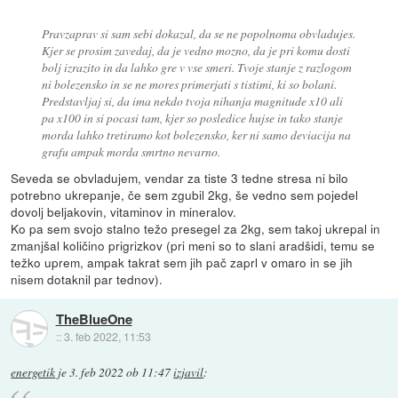
Pravzaprav si sam sebi dokazal, da se ne popolnoma obvladujes.
Kjer se prosim zavedaj, da je vedno mozno, da je pri komu dosti
bolj izrazito in da lahko gre v vse smeri. Tvoje stanje z razlogom
ni bolezensko in se ne mores primerjati s tistimi, ki so bolani.
Predstavljaj si, da ima nekdo tvoja nihanja magnitude x10 ali
pa x100 in si pocasi tam, kjer so posledice hujse in tako stanje
morda lahko tretiramo kot bolezensko, ker ni samo deviacija na
grafu ampak morda smrtno nevarno.
Seveda se obvladujem, vendar za tiste 3 tedne stresa ni bilo
potrebno ukrepanje, če sem zgubil 2kg, še vedno sem pojedel
dovolj beljakovin, vitaminov in mineralov.
Ko pa sem svojo stalno težo presegel za 2kg, sem takoj ukrepal in
zmanjšal količino prigrizkov (pri meni so to slani aradšidi, temu se
težko uprem, ampak takrat sem jih pač zaprl v omaro in se jih
nisem dotaknil par tednov).
TheBlueOne
::
3. feb 2022, 11:53
energetik
je
3. feb 2022 ob 11:47
izjavil
: