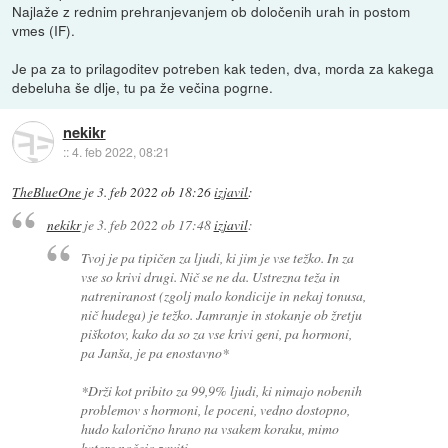
Najlaže z rednim prehranjevanjem ob določenih urah in postom
vmes (IF).
Je pa za to prilagoditev potreben kak teden, dva, morda za kakega
debeluha še dlje, tu pa že večina pogrne.
nekikr
::
4. feb 2022, 08:21
TheBlueOne
je
3. feb 2022 ob 18:26
izjavil
:
nekikr
je
3. feb 2022 ob 17:48
izjavil
:
Tvoj je pa tipičen za ljudi, ki jim je vse težko. In za
vse so krivi drugi. Nič se ne da. Ustrezna teža in
natreniranost (zgolj malo kondicije in nekaj tonusa,
nič hudega) je težko. Jamranje in stokanje ob žretju
piškotov, kako da so za vse krivi geni, pa hormoni,
pa Janša, je pa enostavno*
*Drži kot pribito za 99,9% ljudi, ki nimajo nobenih
problemov s hormoni, le poceni, vedno dostopno,
hudo kalorično hrano na vsakem koraku, mimo
katere nočejo zaviti.