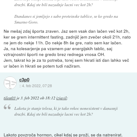
druzbi. Kdaj ste bili nazadnje lacni vec kot 2h?
Dandanes si jemljejo s sabo proteinske tablice, se ko gredo na
Smarno Goro.
Ne mešaj zdaj športa zraven. Jaz sem vsak dan lačen več kot 2h,
ker se grem intermittent fasting, zadnjič jem zvečer okoli 21h, nato
ne jem do nekje 11h. Do nekje 8h še gre, nato sem kar lačen.
Ja, na kolesarjenje pa vzamem par energijskih tablic, saj
vztrajnostni športi ne gredo brez rednega vnosa OH.
Jem, takrat ko je za to potreba, torej sem hkrati isti dan lahko več
ur lačen in hkrati se potem tudi nažiram.
c3p0
::
4. feb 2022, 07:28
tilen03
je
3. feb 2022 ob 18:12
izjavil
:
Lakota je stanje telesa, ki je tako rekoc nonexistent v danasnji
druzbi. Kdaj ste bili nazadnje lacni vec kot 2h?
Lakoto povzroča hormon, cikel kdaj se proži, se da natrenirat.