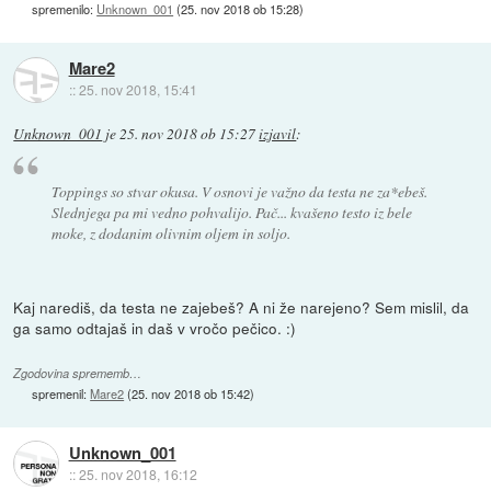
spremenilo:
Unknown_001
(
25. nov 2018 ob 15:28
)
Mare2
::
25. nov 2018, 15:41
Unknown_001
je
25. nov 2018 ob 15:27
izjavil
:
Toppings so stvar okusa. V osnovi je važno da testa ne za*ebeš.
Slednjega pa mi vedno pohvalijo. Pač... kvašeno testo iz bele
moke, z dodanim olivnim oljem in soljo.
Kaj narediš, da testa ne zajebeš? A ni že narejeno? Sem mislil, da
ga samo odtajaš in daš v vročo pečico. :)
Zgodovina sprememb…
spremenil:
Mare2
(
25. nov 2018 ob 15:42
)
Unknown_001
::
25. nov 2018, 16:12