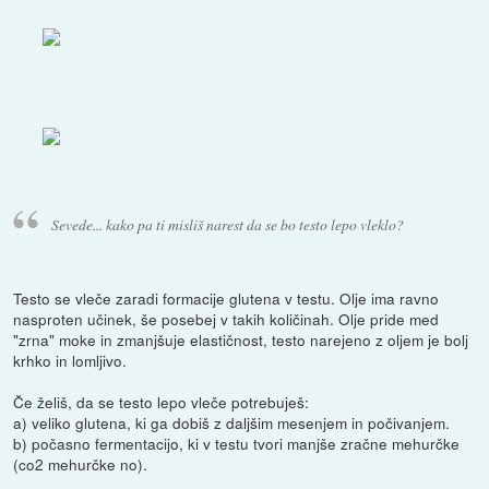
Sevede... kako pa ti misliš narest da se bo testo lepo vleklo?
Testo se vleče zaradi formacije glutena v testu. Olje ima ravno
nasproten učinek, še posebej v takih količinah. Olje pride med
"zrna" moke in zmanjšuje elastičnost, testo narejeno z oljem je bolj
krhko in lomljivo.
Če želiš, da se testo lepo vleče potrebuješ:
a) veliko glutena, ki ga dobiš z daljšim mesenjem in počivanjem.
b) počasno fermentacijo, ki v testu tvori manjše zračne mehurčke
(co2 mehurčke no).