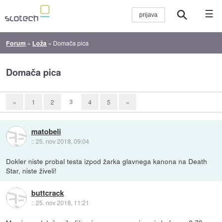
☰
Forum
»
Loža
»
Domača pica
Domača pica
3
«
1
2
4
5
»
matobeli
::
25. nov 2018, 09:04
Dokler niste probal testa izpod žarka glavnega kanona na Death
Star, niste živeli!
buttcrack
::
25. nov 2018, 11:21