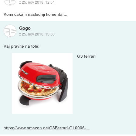
::
25. nov 2018, 12:54
Komi čakam naslednji komentar...
Gogo
::
25. nov 2018, 13:50
Kaj pravite na tole:
G3 ferrari
https://www.amazon.de/G3Ferrari-G10006-...