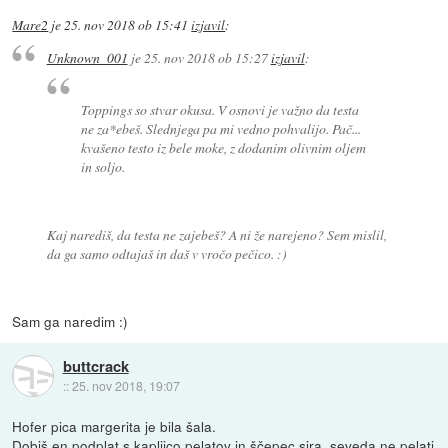
Mare2
je
25. nov 2018 ob 15:41
izjavil
:
Unknown_001
je
25. nov 2018 ob 15:27
izjavil
:
Toppings so stvar okusa. V osnovi je važno da testa
ne za*ebeš. Slednjega pa mi vedno pohvalijo. Pač...
kvašeno testo iz bele moke, z dodanim olivnim oljem
in soljo.
Kaj narediš, da testa ne zajebeš? A ni že narejeno? Sem mislil,
da ga samo odtajaš in daš v vročo pečico. :)
Sam ga naredim :)
buttcrack
::
25. nov 2018, 19:07
Hofer pica margerita je bila šala.
Dobiš en podplat s kapljico pelatov in ščepec sira, seveda ne pelati