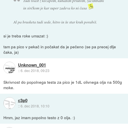
Tudi toast z kečapom, kuhanim pršutom, začimbami
in sirčkom je kar super zadeva ko ni časa
Al pa brusketa tudi sede, hitro in še star kruh porabiš.
si je treba roke umazat :)
tam pa pico v pekač in počakat da je pečeno (se pa precej dlje
čaka, ja)
Unknown_001
::
6. dec 2018, 09:23
Skrivnost do popolnega testa za pico je 1dL olivnega olja na 500g
moke.
c3p0
::
6. dec 2018, 10:10
Hmm, jaz imam popolno testo z 0 olja. :)