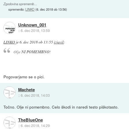
Zgodovina sprememb…
spremenilo:
LINKO
(
6. dec 2018 ob 13:56
)
Unknown_001
::
6. dec 2018, 13:59
LINKO
je
6. dec 2018 ob 13:55
izjavil
:
Olje
NI POMEMBNO
!
Pogovarjamo se o pici.
Machete
::
6. dec 2018, 14:03
Točno. Olje ni pomembno. Celo škodi in naredi testo piškotasto.
TheBlueOne
::
6. dec 2018, 14:29