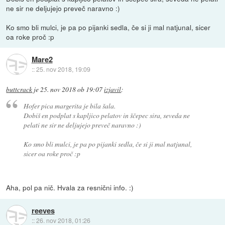
ne sir ne deljujejo preveč naravno :)
Ko smo bli mulci, je pa po pijanki sedla, če si ji mal natjunal, sicer
oa roke proč :p
Mare2
::
25. nov 2018, 19:09
buttcrack
je
25. nov 2018 ob 19:07
izjavil
:
Hofer pica margerita je bila šala.
Dobiš en podplat s kapljico pelatov in ščepec sira, seveda ne
pelati ne sir ne deljujejo preveč naravno :)
Ko smo bli mulci, je pa po pijanki sedla, če si ji mal natjunal,
sicer oa roke proč :p
Aha, pol pa nič. Hvala za resnični info. :)
reeves
::
26. nov 2018, 01:26