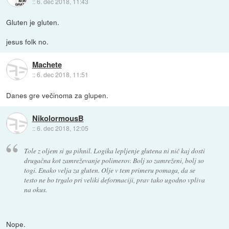
::
6. dec 2018, 11:43
Gluten je gluten.
jesus folk no.
Machete
::
6. dec 2018, 11:51
Danes gre večinoma za glupen.
NikolormousB
::
6. dec 2018, 12:05
Tole z oljem si ga pihnil. Logika lepljenje glutena ni nič kaj dosti
drugačna kot zamreževanje polimerov. Bolj so zamreženi, bolj so
togi. Enako velja za gluten. Olje v tem primeru pomaga, da se
testo ne bo trgalo pri veliki deformaciji, prav tako ugodno vpliva
na okus.
Nope.