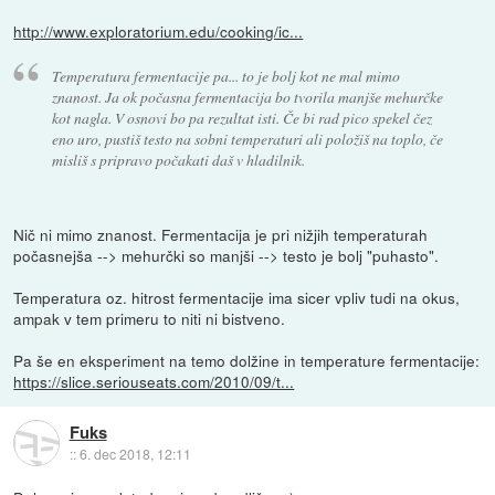
http://www.exploratorium.edu/cooking/ic...
Temperatura fermentacije pa... to je bolj kot ne mal mimo
znanost. Ja ok počasna fermentacija bo tvorila manjše mehurčke
kot nagla. V osnovi bo pa rezultat isti. Če bi rad pico spekel čez
eno uro, pustiš testo na sobni temperaturi ali položiš na toplo, če
misliš s pripravo počakati daš v hladilnik.
Nič ni mimo znanost. Fermentacija je pri nižjih temperaturah
počasnejša --> mehurčki so manjši --> testo je bolj "puhasto".
Temperatura oz. hitrost fermentacije ima sicer vpliv tudi na okus,
ampak v tem primeru to niti ni bistveno.
Pa še en eksperiment na temo dolžine in temperature fermentacije:
https://slice.seriouseats.com/2010/09/t...
Fuks
::
6. dec 2018, 12:11