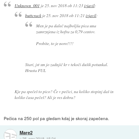
Unknown_001
je
25. nov 2018 ob 11:23
izjavil
:
buttcrack
je
25. nov 2018 ob 11:21
izjavil
:
Men je pa daleč najboljša pica una
zamrznjena iz hofra za 0,79 centov.
Probite, to je noro!!!!
Stari, jst sm jo zadnjič kr v tekoči dušik potunkal.
Hrusta FUL
Kje pa spečeš to pico? Če v pečici, na koliko stopinj daš in
koliko časa pečeš? Ali je res dobra?
Pečica na 250 pol pa gledam kdaj je skoraj zapečena.
Mare2
::
25. nov 2018, 15:24