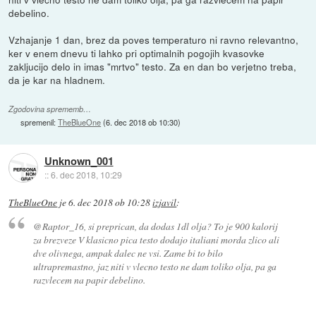
debelino.
Vzhajanje 1 dan, brez da poves temperaturo ni ravno relevantno,
ker v enem dnevu ti lahko pri optimalnih pogojih kvasovke
zakljucijo delo in imas "mrtvo" testo. Za en dan bo verjetno treba,
da je kar na hladnem.
Zgodovina sprememb…
spremenil:
TheBlueOne
(
6. dec 2018 ob 10:30
)
Unknown_001
::
6. dec 2018, 10:29
TheBlueOne
je
6. dec 2018 ob 10:28
izjavil
:
@Raptor_16, si preprican, da dodas 1dl olja? To je 900 kalorij
za brezveze V klasicno pica testo dodajo italiani morda zlico ali
dve olivnega, ampak dalec ne vsi. Zame bi to bilo
ultrapremastno, jaz niti v vlecno testo ne dam toliko olja, pa ga
razvlecem na papir debelino.