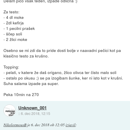
Delam pico vsak teden, izpade odlična :)
Za testo:
- 4 dl moke
- 2dl kefirja
- 1 pecilni prašek
- ščep soli
- 2 žlici moke
Osebno se mi zdi da to pride dosti bolje v naavadni pečici kot pa
klasično testo za krušno.
Topping:
- pelati, v katere že daš origano, žlico olivca ter čisto malo soli
- ostalo po okusu ;) se pa izogibam šunke, ker ni isto kot v krušni.
Suha salama izpade pa super.
Peka 10min na 270
Unknown_001
::
6. dec 2018, 12:15
NikolormousB
je
6. dec 2018 ob 12:05
izjavil
: