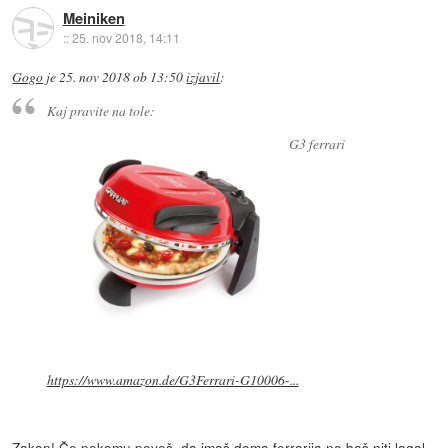
Meiniken
::
25. nov 2018, 14:11
Gogo
je
25. nov 2018 ob 13:50
izjavil
:
Kaj pravite na tole:
G3 ferrari
https://www.amazon.de/G3Ferrari-G10006-...
Zakon! Če nekomu poveš, da imaš doma ferrarija ne boš niti lagal