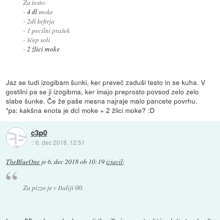
Za testo:
-
4 dl
moke
- 2dl kefirja
- 1 pecilni prašek
- ščep soli
-
2 žlici moke
Jaz se tudi izogibam šunki, ker preveč zaduši testo in se kuha. V
gostilni pa se ji izogibma, ker imajo preprosto povsod zelo zelo
slabe šunke. Če že paše mesna najraje malo pancete povrhu.
*ps: kakšna enota je dcl moke + 2 žlici moke? :D
c3p0
::
6. dec 2018, 12:51
TheBlueOne
je
6. dec 2018 ob 10:19
izjavil
:
Za pizzo je v Italiji 00.