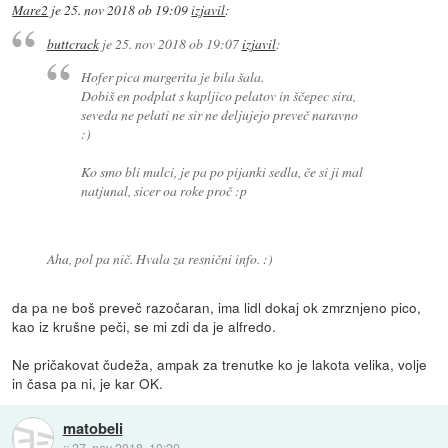
Mare2
je
25. nov 2018 ob 19:09
izjavil
:
buttcrack
je
25. nov 2018 ob 19:07
izjavil
:
Hofer pica margerita je bila šala.
Dobiš en podplat s kapljico pelatov in ščepec sira,
seveda ne pelati ne sir ne deljujejo preveč naravno
:)
Ko smo bli mulci, je pa po pijanki sedla, če si ji mal
natjunal, sicer oa roke proč :p
Aha, pol pa nič. Hvala za resnični info. :)
da pa ne boš preveč razočaran, ima lidl dokaj ok zmrznjeno pico,
kao iz krušne peči, se mi zdi da je alfredo.
Ne pričakovat čudeža, ampak za trenutke ko je lakota velika, volje
in časa pa ni, je kar OK.
matobeli
::
27. nov 2018, 10:20