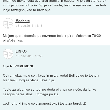
Imam 00 moko, cela dve vrsti (barilla in caputo, ki je zlati standard)
in mi je boljša od naše. Vpije več vode, testo je mehkejše in se tudi
lažje raztegne, vse to brez olja.
Machete
::
6. dec 2018, 13:16
Meljem sporti domačo polnozrnato belo + piro. Mešam ca 70/30
pira/pšenica.
LINKO
::
6. dec 2018, 13:55
Olje
!
NI POMEMBNO
Ostra moka, malo soli, kvas in mrzla voda! Bolj dolgo je testo v
hladilniku, bolj se vleče. Brez olja.
Testo za gibanico se tudi ne doda olja, pa se vleče, da lahko
časopis bereš skozi. Pomaga pa kis.
..edino turki imajo celo znanost okoli testa za burek :D