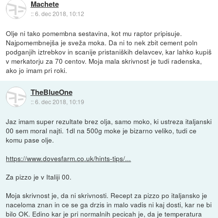
Machete
::
6. dec 2018, 10:12
Olje ni tako pomembna sestavina, kot mu raptor pripisuje.
Najpomembnejša je sveža moka. Da ni to nek zbit cement poln
podganjih iztrebkov in scanije pristaniških delavcev, kar lahko kupiš
v merkatorju za 70 centov. Moja mala skrivnost je tudi radenska,
ako jo imam pri roki.
TheBlueOne
::
6. dec 2018, 10:19
Jaz imam super rezultate brez olja, samo moko, ki ustreza italjanski
00 sem moral najti. 1dl na 500g moke je bizarno veliko, tudi ce
komu pase olje.
https://www.dovesfarm.co.uk/hints-tips/...
Za pizzo je v Italiji 00.
Moja skrivnost je, da ni skrivnosti. Recept za pizzo po italjansko je
naceloma znan in ce se ga drzis in malo vadis ni kaj dosti, kar ne bi
bilo OK. Edino kar je pri normalnih pecicah je, da je temperatura