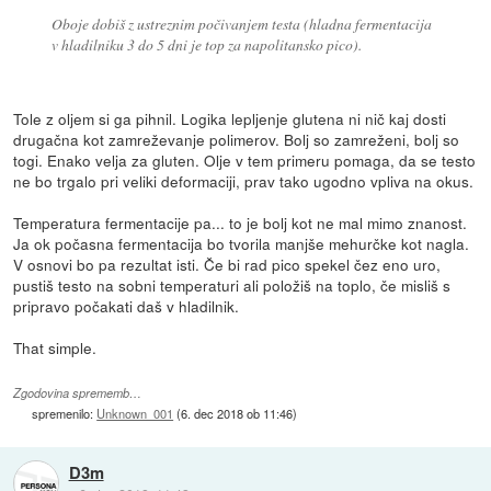
Oboje dobiš z ustreznim počivanjem testa (hladna fermentacija
v hladilniku 3 do 5 dni je top za napolitansko pico).
Tole z oljem si ga pihnil. Logika lepljenje glutena ni nič kaj dosti
drugačna kot zamreževanje polimerov. Bolj so zamreženi, bolj so
togi. Enako velja za gluten. Olje v tem primeru pomaga, da se testo
ne bo trgalo pri veliki deformaciji, prav tako ugodno vpliva na okus.
Temperatura fermentacije pa... to je bolj kot ne mal mimo znanost.
Ja ok počasna fermentacija bo tvorila manjše mehurčke kot nagla.
V osnovi bo pa rezultat isti. Če bi rad pico spekel čez eno uro,
pustiš testo na sobni temperaturi ali položiš na toplo, če misliš s
pripravo počakati daš v hladilnik.
That simple.
Zgodovina sprememb…
spremenilo:
Unknown_001
(
6. dec 2018 ob 11:46
)
D3m