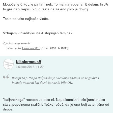
Mogoče je 0.7dL je pa tam nek. To mal na augenamß delam. In JA
to gre na 2 kepici. 250g testa na za eno pico je dovolj.
Testo se tako najlepše vleče.
Vzhajam v hladilniku na 4 stopinjah tam nek.
Zgodovina sprememb…
spremenilo:
Unknown_001
(
6. dec 2018 ob 10:33
)
NikolormousB
::
6. dec 2018, 11:29
Recept za pizzo po italjansko je naceloma znan in ce se ga drzis
in malo vadis ni kaj dosti, kar ne bi bilo OK.
"Italjanskega" recepta za pico ni. Napolitanska in siciljanska pica
sta si popolnoma različni. Težko rečeš, da je ena bolj avtentična od
druge.