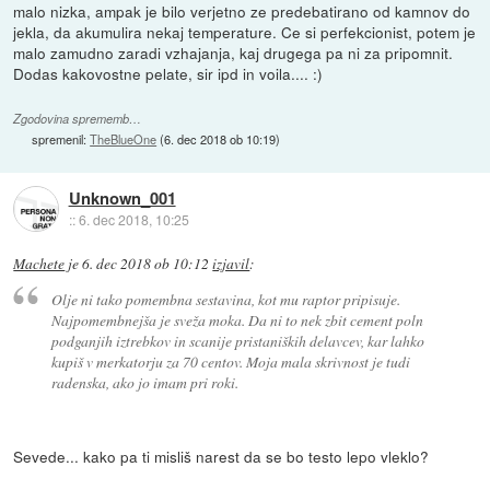
malo nizka, ampak je bilo verjetno ze predebatirano od kamnov do
jekla, da akumulira nekaj temperature. Ce si perfekcionist, potem je
malo zamudno zaradi vzhajanja, kaj drugega pa ni za pripomnit.
Dodas kakovostne pelate, sir ipd in voila.... :)
Zgodovina sprememb…
spremenil:
TheBlueOne
(
6. dec 2018 ob 10:19
)
Unknown_001
::
6. dec 2018, 10:25
Machete
je
6. dec 2018 ob 10:12
izjavil
:
Olje ni tako pomembna sestavina, kot mu raptor pripisuje.
Najpomembnejša je sveža moka. Da ni to nek zbit cement poln
podganjih iztrebkov in scanije pristaniških delavcev, kar lahko
kupiš v merkatorju za 70 centov. Moja mala skrivnost je tudi
radenska, ako jo imam pri roki.
Sevede... kako pa ti misliš narest da se bo testo lepo vleklo?