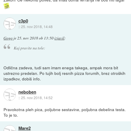
c3p0
::
25. nov 2018, 14:48
Gogo
je
25. nov 2018 ob 13:50
izjavil
:
Kaj pravite na tole:
Odlična zadeva, tudi sam imam enega takega, ampak mora bit
ustrezno predelan. Po tujih bolj resnih pizza forumih, brez otroških
izpadkov, dobiš info.
neboben
::
25. nov 2018, 14:52
Pravokotna pleh pica, poljubne sestavine, poljubna debelina testa.
To je to.
Mare2