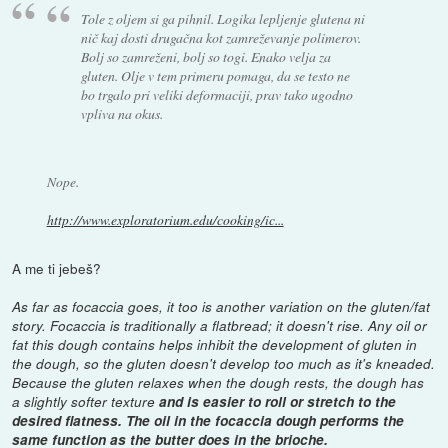
Tole z oljem si ga pihnil. Logika lepljenje glutena ni
nič kaj dosti drugačna kot zamreževanje polimerov.
Bolj so zamreženi, bolj so togi. Enako velja za
gluten. Olje v tem primeru pomaga, da se testo ne
bo trgalo pri veliki deformaciji, prav tako ugodno
vpliva na okus.
Nope.
http://www.exploratorium.edu/cooking/ic...
A me ti jebeš?
As far as focaccia goes, it too is another variation on the gluten/fat
story. Focaccia is traditionally a flatbread; it doesn't rise. Any oil or
fat this dough contains helps inhibit the development of gluten in
the dough, so the gluten doesn't develop too much as it's kneaded.
Because the gluten relaxes when the dough rests, the dough has
a slightly softer texture
and is easier to roll or stretch to the
desired flatness. The oil in the focaccia dough performs the
same function as the butter does in the brioche.