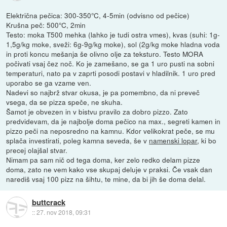
Električna pečica: 300-350°C, 4-5min (odvisno od pečice)
Krušna peč: 500°C, 2min
Testo: moka T500 mehka (lahko je tudi ostra vmes), kvas (suhi: 1g-
1,5g/kg moke, sveži: 6g-9g/kg moke), sol (2g/kg moke hladna voda
in proti koncu mešanja še olivno olje za teksturo. Testo MORA
počivati vsaj čez noč. Ko je zamešano, se ga 1 uro pusti na sobni
temperaturi, nato pa v zaprti posodi postavi v hladilnik. 1 uro pred
uporabo se ga vzame ven.
Nadevi so najbrž stvar okusa, je pa pomembno, da ni preveč
vsega, da se pizza speče, ne skuha.
Šamot je obvezen in v bistvu pravilo za dobro pizzo. Zato
predvidevam, da je najbolje doma pečico na max., segreti kamen in
pizzo peči na neposredno na kamnu. Kdor velikokrat peče, se mu
splača investirati, poleg kamna seveda, še v
namenski lopar
, ki bo
precej olajšal stvar.
Nimam pa sam nič od tega doma, ker zelo redko delam pizze
doma, zato ne vem kako vse skupaj deluje v praksi. Če vsak dan
narediš vsaj 100 pizz na šihtu, te mine, da bi jih še doma delal.
buttcrack
::
27. nov 2018, 09:31