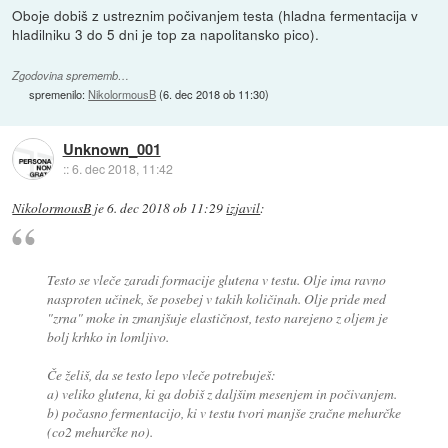
Oboje dobiš z ustreznim počivanjem testa (hladna fermentacija v
hladilniku 3 do 5 dni je top za napolitansko pico).
Zgodovina sprememb…
spremenilo:
NikolormousB
(
6. dec 2018 ob 11:30
)
Unknown_001
::
6. dec 2018, 11:42
NikolormousB
je
6. dec 2018 ob 11:29
izjavil
:
Testo se vleče zaradi formacije glutena v testu. Olje ima ravno
nasproten učinek, še posebej v takih količinah. Olje pride med
"zrna" moke in zmanjšuje elastičnost, testo narejeno z oljem je
bolj krhko in lomljivo.
Če želiš, da se testo lepo vleče potrebuješ:
a) veliko glutena, ki ga dobiš z daljšim mesenjem in počivanjem.
b) počasno fermentacijo, ki v testu tvori manjše zračne mehurčke
(co2 mehurčke no).