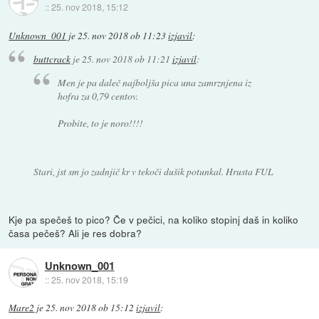
::
25. nov 2018, 15:12
Unknown_001
je
25. nov 2018 ob 11:23
izjavil
:
buttcrack
je
25. nov 2018 ob 11:21
izjavil
:
Men je pa daleč najboljša pica una zamrznjena iz
hofra za 0,79 centov.
Probite, to je noro!!!!
Stari, jst sm jo zadnjič kr v tekoči dušik potunkal. Hrusta FUL
Kje pa spečeš to pico? Če v pečici, na koliko stopinj daš in koliko
časa pečeš? Ali je res dobra?
Unknown_001
::
25. nov 2018, 15:19
Mare2
je
25. nov 2018 ob 15:12
izjavil
: