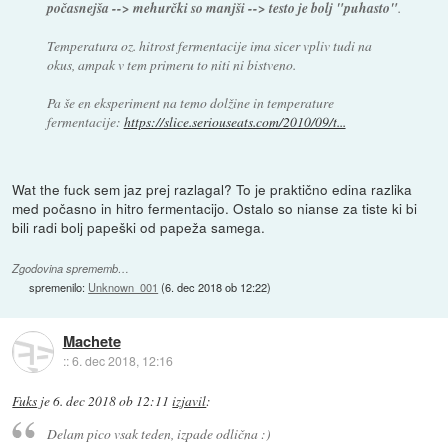
počasnejša --> mehurčki so manjši --> testo je bolj "puhasto"
.
Temperatura oz. hitrost fermentacije ima sicer vpliv tudi na
okus, ampak v tem primeru to niti ni bistveno.
Pa še en eksperiment na temo dolžine in temperature
fermentacije:
https://slice.seriouseats.com/2010/09/t...
Wat the fuck sem jaz prej razlagal? To je praktično edina razlika
med počasno in hitro fermentacijo. Ostalo so nianse za tiste ki bi
bili radi bolj papeški od papeža samega.
Zgodovina sprememb…
spremenilo:
Unknown_001
(
6. dec 2018 ob 12:22
)
Machete
::
6. dec 2018, 12:16
Fuks
je
6. dec 2018 ob 12:11
izjavil
:
Delam pico vsak teden, izpade odlična :)