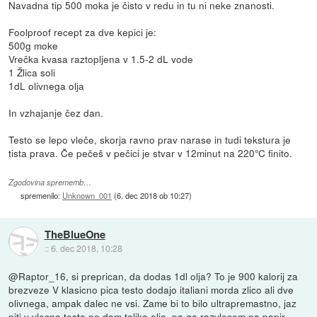
Navadna tip 500 moka je čisto v redu in tu ni neke znanosti.
Foolproof recept za dve kepici je:
500g moke
Vrečka kvasa raztopljena v 1.5-2 dL vode
1 Žlica soli
1dL olivnega olja
In vzhajanje čez dan.
Testo se lepo vleče, skorja ravno prav narase in tudi tekstura je
tista prava. Če pečeš v pečici je stvar v 12minut na 220°C finito.
Zgodovina sprememb…
spremenilo:
Unknown_001
(
6. dec 2018 ob 10:27
)
TheBlueOne
::
6. dec 2018, 10:28
@Raptor_16, si preprican, da dodas 1dl olja? To je 900 kalorij za
brezveze V klasicno pica testo dodajo italiani morda zlico ali dve
olivnega, ampak dalec ne vsi. Zame bi to bilo ultrapremastno, jaz
niti v vlecno testo ne dam toliko olja, pa ga razvlecem na papir