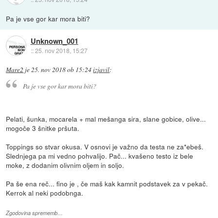
Pa je vse gor kar mora biti?
Unknown_001
::
25. nov 2018, 15:27
Mare2
je
25. nov 2018 ob 15:24
izjavil
:
Pa je vse gor kar mora biti?
Pelati, šunka, mocarela + mal mešanga sira, slane gobice, olive...
mogoče 3 šnitke pršuta.
Toppings so stvar okusa. V osnovi je važno da testa ne za*ebeš.
Slednjega pa mi vedno pohvalijo. Pač... kvašeno testo iz bele
moke, z dodanim olivnim oljem in soljo.
Pa še ena reč... fino je , če maš kak kamnit podstavek za v pekač.
Kerrok al neki podobnga.
Zgodovina sprememb…