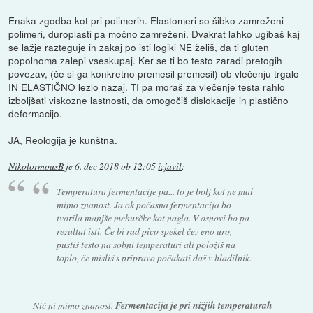
Enaka zgodba kot pri polimerih. Elastomeri so šibko zamreženi
polimeri, duroplasti pa močno zamreženi. Dvakrat lahko ugibaš kaj
se lažje razteguje in zakaj po isti logiki NE želiš, da ti gluten
popolnoma zalepi vseskupaj. Ker se ti bo testo zaradi pretogih
povezav, (če si ga konkretno premesil premesil) ob vlečenju trgalo
IN ELASTIČNO lezlo nazaj. TI pa moraš za vlečenje testa rahlo
izboljšati viskozne lastnosti, da omogočiš dislokacije in plastično
deformacijo.
JA, Reologija je kunštna.
NikolormousB
je
6. dec 2018 ob 12:05
izjavil
:
Temperatura fermentacije pa... to je bolj kot ne mal
mimo znanost. Ja ok počasna fermentacija bo
tvorila manjše mehurčke kot nagla. V osnovi bo pa
rezultat isti. Če bi rad pico spekel čez eno uro,
pustiš testo na sobni temperaturi ali položiš na
toplo, če misliš s pripravo počakati daš v hladilnik.
Nič ni mimo znanost.
Fermentacija je pri nižjih temperaturah