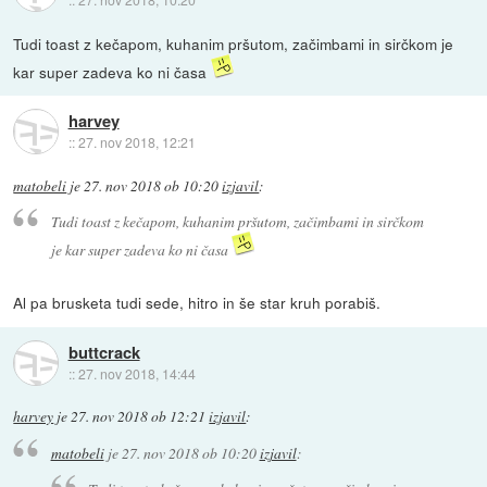
Tudi toast z kečapom, kuhanim pršutom, začimbami in sirčkom je
kar super zadeva ko ni časa
harvey
::
27. nov 2018, 12:21
matobeli
je
27. nov 2018 ob 10:20
izjavil
:
Tudi toast z kečapom, kuhanim pršutom, začimbami in sirčkom
je kar super zadeva ko ni časa
Al pa brusketa tudi sede, hitro in še star kruh porabiš.
buttcrack
::
27. nov 2018, 14:44
harvey
je
27. nov 2018 ob 12:21
izjavil
:
matobeli
je
27. nov 2018 ob 10:20
izjavil
: