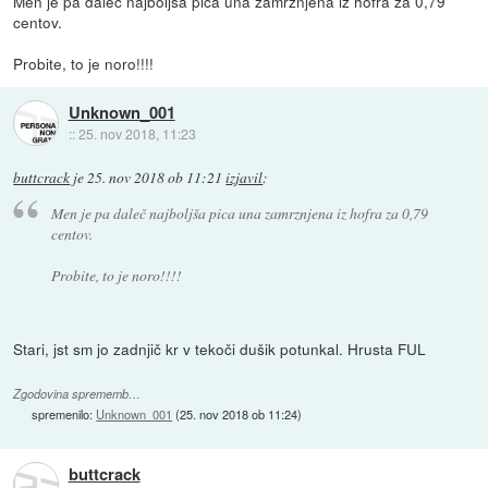
Men je pa daleč najboljša pica una zamrznjena iz hofra za 0,79
centov.
Probite, to je noro!!!!
Unknown_001
::
25. nov 2018, 11:23
buttcrack
je
25. nov 2018 ob 11:21
izjavil
:
Men je pa daleč najboljša pica una zamrznjena iz hofra za 0,79
centov.
Probite, to je noro!!!!
Stari, jst sm jo zadnjič kr v tekoči dušik potunkal. Hrusta FUL
Zgodovina sprememb…
spremenilo:
Unknown_001
(
25. nov 2018 ob 11:24
)
buttcrack