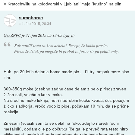
V Kratochwillu na kolodvorski v Ljubljani imajo "krušno" na plin.
sumoborac
::
1. feb 2015, 20:34
GenZNPC
je
31. jan 2015 ob 13:05
izjavil
:
Kak nardiš testo za 1cm debelo? Recept, če lahko prosim.
Nisem še delal, pa mogoče bi probal za foro z sir pa pelati only.
Huh, po 20 letih delanja home made pic ... i'll try, ampak mere niso
zihr.
300-350g moke (osebno zadne čase delam z belo pirino) zraven
žlička soli, vmešam kar v moko.
Na sredino moke luknjo, notri nadrobim kocko kvasa, čez posujem
žličko sladkorja, vročo vodo iz pipe, počakam 10 min, da se prične
reakcija.
Zmešam (včasih sem to še delal na roko, zdej to naredi ročni
mešalnik), dodam olje po občutku (če ga je preveč rata testo hitro
piškotasto), vode kolikor je potrebno da rata testo lepo gnetljivo.