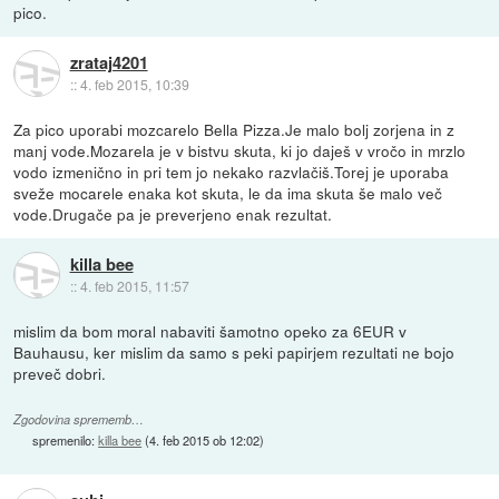
pico.
zrataj4201
::
4. feb 2015, 10:39
Za pico uporabi mozcarelo Bella Pizza.Je malo bolj zorjena in z
manj vode.Mozarela je v bistvu skuta, ki jo daješ v vročo in mrzlo
vodo izmenično in pri tem jo nekako razvlačiš.Torej je uporaba
sveže mocarele enaka kot skuta, le da ima skuta še malo več
vode.Drugače pa je preverjeno enak rezultat.
killa bee
::
4. feb 2015, 11:57
mislim da bom moral nabaviti šamotno opeko za 6EUR v
Bauhausu, ker mislim da samo s peki papirjem rezultati ne bojo
preveč dobri.
Zgodovina sprememb…
spremenilo:
killa bee
(
4. feb 2015 ob 12:02
)