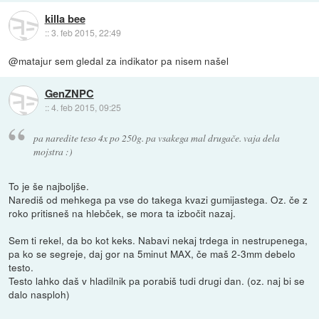
killa bee
::
3. feb 2015, 22:49
@matajur sem gledal za indikator pa nisem našel
GenZNPC
::
4. feb 2015, 09:25
pa naredite teso 4x po 250g. pa vsakega mal drugače. vaja dela
mojstra :)
To je še najboljše.
Narediš od mehkega pa vse do takega kvazi gumijastega. Oz. če z
roko pritisneš na hlebček, se mora ta izbočit nazaj.
Sem ti rekel, da bo kot keks. Nabavi nekaj trdega in nestrupenega,
pa ko se segreje, daj gor na 5minut MAX, če maš 2-3mm debelo
testo.
Testo lahko daš v hladilnik pa porabiš tudi drugi dan. (oz. naj bi se
dalo nasploh)