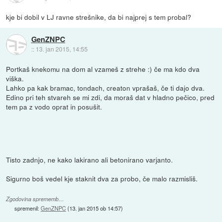
kje bi dobil v LJ ravne strešnike, da bi najprej s tem probal?
GenZNPC
::
13. jan 2015, 14:55
Portkaš knekomu na dom al vzameš z strehe :) če ma kdo dva
viška.
Lahko pa kak bramac, tondach, creaton vprašaš, če ti dajo dva.
Edino pri teh stvareh se mi zdi, da moraš dat v hladno pečico, pred
tem pa z vodo oprat in posušit.
Tisto zadnjo, ne kako lakirano ali betonirano varjanto.
Sigurno boš vedel kje staknit dva za probo, če malo razmisliš.
Zgodovina sprememb…
spremenil:
GenZNPC
(
13. jan 2015 ob 14:57
)