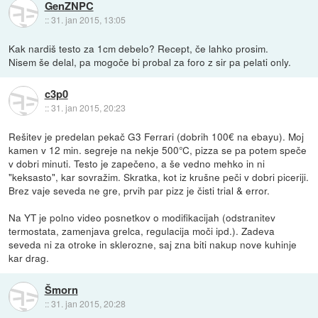
GenZNPC
::
31. jan 2015, 13:05
Kak nardiš testo za 1cm debelo? Recept, če lahko prosim.
Nisem še delal, pa mogoče bi probal za foro z sir pa pelati only.
c3p0
::
31. jan 2015, 20:23
Rešitev je predelan pekač G3 Ferrari (dobrih 100€ na ebayu). Moj
kamen v 12 min. segreje na nekje 500°C, pizza se pa potem speče
v dobri minuti. Testo je zapečeno, a še vedno mehko in ni
"keksasto", kar sovražim. Skratka, kot iz krušne peči v dobri piceriji.
Brez vaje seveda ne gre, prvih par pizz je čisti trial & error.
Na YT je polno video posnetkov o modifikacijah (odstranitev
termostata, zamenjava grelca, regulacija moči ipd.). Zadeva
seveda ni za otroke in sklerozne, saj zna biti nakup nove kuhinje
kar drag.
Šmorn
::
31. jan 2015, 20:28