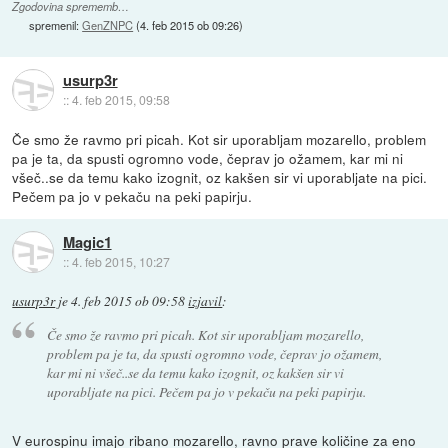
Zgodovina sprememb…
spremenil:
GenZNPC
(
4. feb 2015 ob 09:26
)
usurp3r
::
4. feb 2015, 09:58
Če smo že ravmo pri picah. Kot sir uporabljam mozarello, problem
pa je ta, da spusti ogromno vode, čeprav jo ožamem, kar mi ni
všeč..se da temu kako izognit, oz kakšen sir vi uporabljate na pici.
Pečem pa jo v pekaču na peki papirju.
Magic1
::
4. feb 2015, 10:27
usurp3r
je
4. feb 2015 ob 09:58
izjavil
:
Če smo že ravmo pri picah. Kot sir uporabljam mozarello,
problem pa je ta, da spusti ogromno vode, čeprav jo ožamem,
kar mi ni všeč..se da temu kako izognit, oz kakšen sir vi
uporabljate na pici. Pečem pa jo v pekaču na peki papirju.
V eurospinu imajo ribano mozarello, ravno prave količine za eno