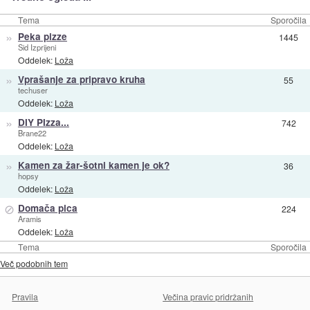
Tema
Sporočila
»
Peka pizze
1445
Sid Izprijeni
Oddelek:
Loža
»
Vprašanje za pripravo kruha
55
techuser
Oddelek:
Loža
»
DIY PIzza...
742
Brane22
Oddelek:
Loža
»
Kamen za žar-šotni kamen je ok?
36
hopsy
Oddelek:
Loža
⊘
Domača pica
224
Aramis
Oddelek:
Loža
Tema
Sporočila
Več podobnih tem
Pravila
Večina pravic pridržanih