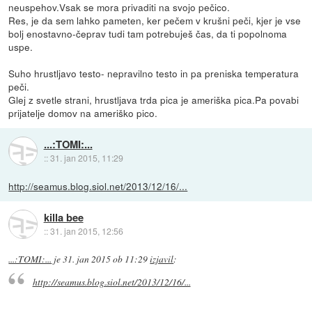
neuspehov.Vsak se mora privaditi na svojo pečico.
Res, je da sem lahko pameten, ker pečem v krušni peči, kjer je vse
bolj enostavno-čeprav tudi tam potrebuješ čas, da ti popolnoma
uspe.
Suho hrustljavo testo- nepravilno testo in pa preniska temperatura
peči.
Glej z svetle strani, hrustljava trda pica je ameriška pica.Pa povabi
prijatelje domov na ameriško pico.
...:TOMI:...
::
31. jan 2015, 11:29
http://seamus.blog.siol.net/2013/12/16/...
killa bee
::
31. jan 2015, 12:56
...:TOMI:...
je
31. jan 2015 ob 11:29
izjavil
:
http://seamus.blog.siol.net/2013/12/16/...