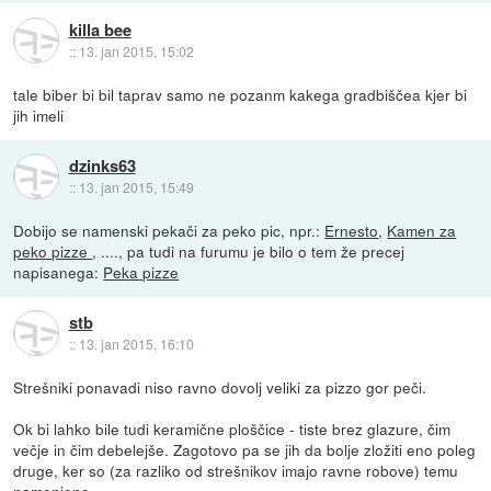
killa bee
::
13. jan 2015, 15:02
tale biber bi bil taprav samo ne pozanm kakega gradbiščea kjer bi
jih imeli
dzinks63
::
13. jan 2015, 15:49
Dobijo se namenski pekači za peko pic, npr.:
Ernesto
,
Kamen za
peko pizze
, ...., pa tudi na furumu je bilo o tem že precej
napisanega:
Peka pizze
stb
::
13. jan 2015, 16:10
Strešniki ponavadi niso ravno dovolj veliki za pizzo gor peči.
Ok bi lahko bile tudi keramične ploščice - tiste brez glazure, čim
večje in čim debelejše. Zagotovo pa se jih da bolje zložiti eno poleg
druge, ker so (za razliko od strešnikov imajo ravne robove) temu