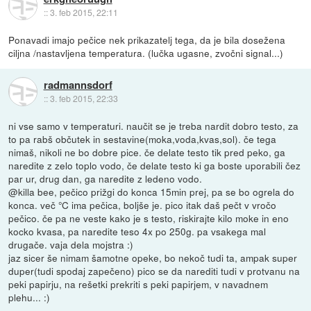
::
3. feb 2015, 22:11
Ponavadi imajo pečice nek prikazatelj tega, da je bila dosežena
ciljna /nastavljena temperatura. (lučka ugasne, zvočni signal...)
radmannsdorf
::
3. feb 2015, 22:33
ni vse samo v temperaturi. naučit se je treba nardit dobro testo, za
to pa rabš občutek in sestavine(moka,voda,kvas,sol). če tega
nimaš, nikoli ne bo dobre pice. če delate testo tik pred peko, ga
naredite z zelo toplo vodo, če delate testo ki ga boste uporabili čez
par ur, drug dan, ga naredite z ledeno vodo.
@killa bee, pečico prižgi do konca 15min prej, pa se bo ogrela do
konca. več °C ima pečica, boljše je. pico itak daš pečt v vročo
pečico. če pa ne veste kako je s testo, riskirajte kilo moke in eno
kocko kvasa, pa naredite teso 4x po 250g. pa vsakega mal
drugače. vaja dela mojstra :)
jaz sicer še nimam šamotne opeke, bo nekoč tudi ta, ampak super
duper(tudi spodaj zapečeno) pico se da narediti tudi v protvanu na
peki papirju, na rešetki prekriti s peki papirjem, v navadnem
plehu... :)