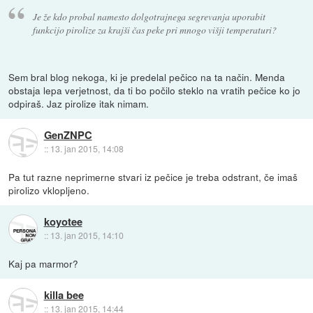
Je že kdo probal namesto dolgotrajnega segrevanja uporabit
funkcijo pirolize za krajši čas peke pri mnogo višji temperaturi?
Sem bral blog nekoga, ki je predelal pečico na ta način. Menda
obstaja lepa verjetnost, da ti bo počilo steklo na vratih pečice ko jo
odpiraš. Jaz pirolize itak nimam.
GenZNPC
::
13. jan 2015, 14:08
Pa tut razne neprimerne stvari iz pečice je treba odstrant, če imaš
pirolizo vklopljeno.
koyotee
::
13. jan 2015, 14:10
Kaj pa marmor?
killa bee
::
13. jan 2015, 14:44