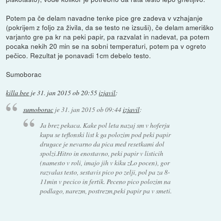
Potem pa če delam navadne tenke pice gre zadeva v vzhajanje
(pokrijem z foljo za živila, da se testo ne izsuši), če delam ameriško
varjanto gre pa kr na peki papir, pa razvalat in nadevat, pa potem
pocaka nekih 20 min se na sobni temperaturi, potem pa v ogreto
pečico. Rezultat je ponavadi 1cm debelo testo.
Sumoborac
killa bee
je
31. jan 2015 ob 20:55
izjavil
:
sumoborac
je
31. jan 2015 ob 09:44
izjavil
:
Ja brez pekaca. Kake pol leta nazaj sm v hoferju
kupu se teflonski list k ga polozim pod peki papir
drugace je nevarno da pica med resetkami dol
spolzi.Hitro in enostavno, peki papir v listicih
(namesto v roli, imajo jih v kiku zLo pocen), gor
razvalas testo, sestavis pico po zelji, pol pa za 8-
11min v pecico in fertik. Peceno pico polozim na
podlago, narezm, postrezm,peki papir pa v smeti.