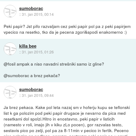
sumoborac
::
31. jan 2015, 00:14
Peki papir? Jst pifo razvaljam cez peki papir pol pa z peki papirjem
vpecico na resetko, tko da je pecena zgori&spodi enakomerno :)
killa bee
::
31. jan 2015, 01:26
@fosil ampak a niso navadni strešniki samo iz gline?
@sumoborac a brez pekača?
sumoborac
::
31. jan 2015, 09:44
Ja brez pekaca. Kake pol leta nazaj sm v hoferju kupu se teflonski
list k ga polozim pod peki papir drugace je nevarno da pica med
resetkami dol spolzi.Hitro in enostavno, peki papir v listicih
(namesto v roli, imajo jih v kiku zLo pocen), gor razvalas testo,
sestavis pico po zelji, pol pa za 8-11min v pecico in fertik. Peceno