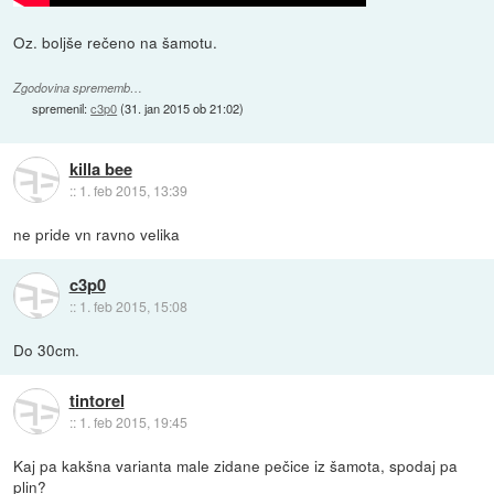
Oz. boljše rečeno na šamotu.
Zgodovina sprememb…
spremenil:
c3p0
(
31. jan 2015 ob 21:02
)
killa bee
::
1. feb 2015, 13:39
ne pride vn ravno velika
c3p0
::
1. feb 2015, 15:08
Do 30cm.
tintorel
::
1. feb 2015, 19:45
Kaj pa kakšna varianta male zidane pečice iz šamota, spodaj pa
plin?