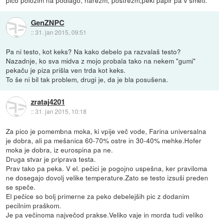
pico polozim na podlago, narezm, postrezm,peki papir pa v smeti.
GenZNPC
::
31. jan 2015, 09:51
Pa ni testo, kot keks? Na kako debelo pa razvalaš testo?
Nazadnje, ko sva midva z mojo probala tako na nekem "gumi"
pekaču je piza prišla ven trda kot keks.
To še ni bil tak problem, drugi je, da je bla posušena.
zrataj4201
::
31. jan 2015, 10:18
Za pico je pomembna moka, ki vpije več vode, Farina universalna
je dobra, ali pa mešanica 60-70% ostre in 30-40% mehke.Hofer
moka je dobra, iz eurospina pa ne.
Druga stvar je priprava testa.
Prav tako pa peka. V el. pečici je pogojno uspešna, ker praviloma
ne dosegajo dovolj velike temperature.Zato se testo izsuši preden
se speče.
El pečice so bolj primerne za peko debelejših pic z dodanim
pecilnim praškom.
Je pa večinoma največod prakse.Veliko vaje in morda tudi veliko