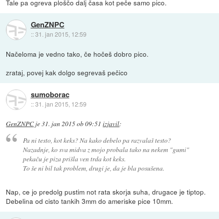
Tale pa ogreva ploščo dalj časa kot peče samo pico.
GenZNPC
::
31. jan 2015, 12:59
Načeloma je vedno tako, če hočeš dobro pico.
zrataj, povej kak dolgo segrevaš pečico
sumoborac
::
31. jan 2015, 12:59
GenZNPC
je
31. jan 2015 ob 09:51
izjavil
:
Pa ni testo, kot keks? Na kako debelo pa razvalaš testo?
Nazadnje, ko sva midva z mojo probala tako na nekem "gumi"
pekaču je piza prišla ven trda kot keks.
To še ni bil tak problem, drugi je, da je bla posušena.
Nap, ce jo predolg pustim not rata skorja suha, drugace je tiptop.
Debelina od cisto tankih 3mm do ameriske pice 10mm.