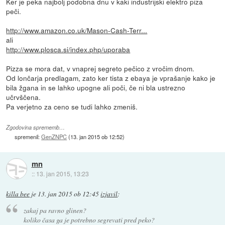
Ker je peka najbolj podobna dnu v kaki industrijski elektro piza
peči.
http://www.amazon.co.uk/Mason-Cash-Terr...
ali
http://www.plosca.si/index.php/uporaba
Pizza se mora dat, v vnaprej segreto pečico z vročim dnom.
Od lončarja predlagam, zato ker tista z ebaya je vprašanje kako je
bila žgana in se lahko upogne ali poči, če ni bla ustrezno
učrvščena.
Pa verjetno za ceno se tudi lahko zmeniš.
Zgodovina sprememb…
spremenil:
GenZNPC
(
13. jan 2015 ob 12:52
)
mn
::
13. jan 2015, 13:23
killa bee
je
13. jan 2015 ob 12:45
izjavil
:
zakaj pa ravno glinen?
koliko časa ga je potrebno segrevati pred peko?