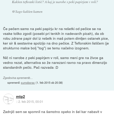
Kakšen teflosnki listič? A kaj je narobe s peki papirjem v roli?
@Sago kakšen kamen
Če pečem samo na peki papirju kr na rešetki od pečice se na
vsake toliko zgodi (posebi pri tenkih in nadevanih picah), da ob
robu zdrsne papir dol iz rešetk in maš potem dimljen ostanek pice,
ker sir & sestavine spolzijo na dno pečice. Z Teflonskim lističem (je
strukturno malce bolj "tog") se temu načelno izognem.
Nič ni narobe z peki papirjem v roli, samo meni gre na živce ga
vedno rezat, alternativa so že narezani ravno na pravo dimenzijo
standardnih pečic. Pač razvada :D
Zgodovina sprememb…
spremenil:
sumoborac
(
1. feb 2015 ob 20:38
)
mtp2
::
2. feb 2015, 00:01
Zadnjič sem se spomnil na šamotno opeko in šel kar nabavit v