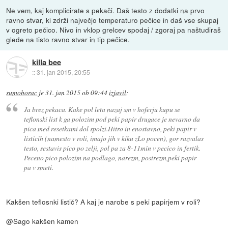
Ne vem, kaj komplicirate s pekači. Daš testo z dodatki na prvo
ravno stvar, ki zdrži največjo temperaturo pečice in daš vse skupaj
v ogreto pečico. Nivo in vklop grelcev spodaj / zgoraj pa naštudiraš
glede na tisto ravno stvar in tip pečice.
killa bee
::
31. jan 2015, 20:55
sumoborac
je
31. jan 2015 ob 09:44
izjavil
:
Ja brez pekaca. Kake pol leta nazaj sm v hoferju kupu se
teflonski list k ga polozim pod peki papir drugace je nevarno da
pica med resetkami dol spolzi.Hitro in enostavno, peki papir v
listicih (namesto v roli, imajo jih v kiku zLo pocen), gor razvalas
testo, sestavis pico po zelji, pol pa za 8-11min v pecico in fertik.
Peceno pico polozim na podlago, narezm, postrezm,peki papir
pa v smeti.
Kakšen teflosnki listič? A kaj je narobe s peki papirjem v roli?
@Sago kakšen kamen