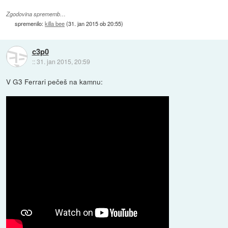
Zgodovina sprememb…
spremenilo:
killa bee
(
31. jan 2015 ob 20:55
)
c3p0
::
31. jan 2015, 20:59
V G3 Ferrari pečeš na kamnu: