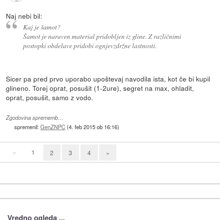
Naj nebi bil:
Kaj je šamot?
Šamot je naraven material pridobljen iz gline. Z različnimi
postopki obdelave pridobi ognjevzdržne lastnosti.
Sicer pa pred prvo uporabo upoštevaj navodila ista, kot če bi kupil
glineno. Torej oprat, posušit (1-2ure), segret na max, ohladit,
oprat, posušit, samo z vodo.
Zgodovina sprememb…
spremenil:
GenZNPC
(
4. feb 2015 ob 16:16
)
«
1
2
3
4
»
Vredno ogleda ...