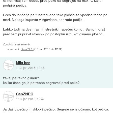
Glinen vsaj 1cm debel, pred peko da segreješ na max. C kaj ti
podpira pečica.
Greš do lončarja pa ti naredi eno tako ploščo za vpečico točno po
meri. Ne tega kupovat v trgovinah, ker rade počijo.
Lahko tudi na dveh ravnih strešnikih spečeš komot. Samo moraš
pred tem pripravit strešnik po postopku isto, kot glineno ploščo.
Zgodovina sprememb…
spremenil:
GenZNPC
(
13. jan 2015 ob 12:22
)
killa bee
::
13. jan 2015, 12:45
zakaj pa ravno glinen?
koliko časa ga je potrebno segrevati pred peko?
GenZNPC
::
13. jan 2015, 12:47
Ja daš v pečico in vklopiš pečico. Segreje se istočasno, kot pečica.