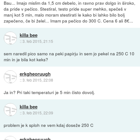
Bau... Imajo mislim da 1,5 cm debelo, in ravno prav dolgo in široko,
da pride v pečico. Stestiral, testo pride super mehko, spečeš v
manj kot 5 min, malo moram stestirati le kako bi lahko bilo bolj
zapečeno, če bi želel... Imam pa pečico do 300 C. Cena 6 ali 8€...
killa bee
::
3. feb 2015, 21:15
sem naredil pico samo na peki papirju in sem jo pekel na 250 C 10
min in je bila kot keks?
erkgheoruugh
::
3. feb 2015, 22:08
Ja in? Pri taki temperaturi je 5 min čisto dovolj.
killa bee
::
3. feb 2015, 22:09
problem je k sploh ne vem kdaj doseže 250 C
erkgheoruugh