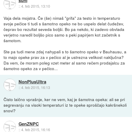
suhi
::
4. feb 2015, 13:10
Vaja dela mojstra. Če (še) nimaš "grifa" za testo in temperaturo
svoje pečice ti tudi s šamotno opeko ne bo uspelo delat čudežev,
čeprav bo rezultat seveda boljši. Bo pa nekdo, ki zadevo obvlada
verjetno naredil boljšo pico samo s peki papirjem kot začetnik s
šamotom.
Ste pa tudi mene zdaj nahypali s to šamotno opeko v Bauhausu, a
to majo opeke prav za v pečico al je ustrezna velikost naključna?
Da vem, če moram poleg vzet meter al samo rečem prodajalcu za
šamotno opeko za v pečico...
NonPlusUltra
::
4. feb 2015, 16:13
Čisto laično vprašnje, ker ne vem, kaj je šamotna opeka: ali se pri
segrevanju na visoki temperaturi iz te opeke sproščajo kakršnekoli
snovi?
GenZNPC
::
4. feb 2015, 16:16