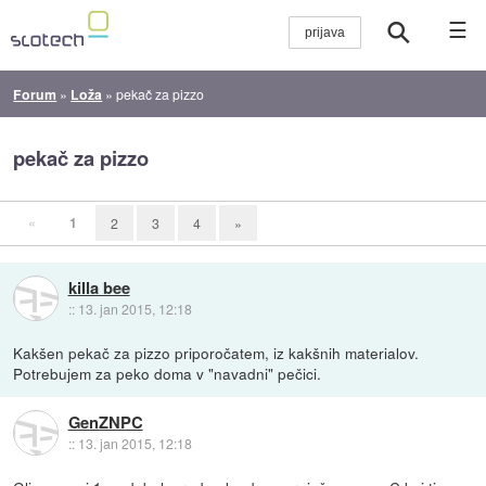
☰
Forum
»
Loža
»
pekač za pizzo
pekač za pizzo
«
1
2
3
4
»
killa bee
::
13. jan 2015, 12:18
Kakšen pekač za pizzo priporočatem, iz kakšnih materialov.
Potrebujem za peko doma v "navadni" pečici.
GenZNPC
::
13. jan 2015, 12:18