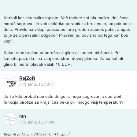
Karkoli kar akumulira toploto. Več toplote kot akumulira, dalj časa
moraš segrevati in več elektrike porabiš za brez veze, ampak bolje
dela. Praviloma vklopi pečico pol ure preden začneš peko, ampak
to je zelo pavšalen odgovor. Pravilen je, odvisno od tega kar boš
kupil.
Kakor sem bral se priporoča ali glina ali kamen ali šamot. Pri
šamotu pazi, da ima vsaj eno stran dovolj gladko. Za šamot ali
glino bi moral plačati kakih 10 EUR.
RejZoR
::
13. jan 2015, 13:41
Je že kdo probal namesto dolgotrajnega segrevanja uporabit
funkcijo pirolize za krajši čas peke pri mnogo višji temperaturi?
mn
::
13. jan 2015, 14:03
RejZoR
je
13. jan 2015 ob 13:41
izjavil
: