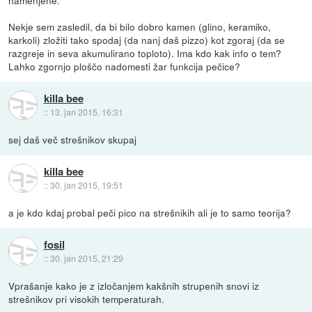
namenjene.
Nekje sem zasledil, da bi bilo dobro kamen (glino, keramiko,
karkoli) zložiti tako spodaj (da nanj daš pizzo) kot zgoraj (da se
razgreje in seva akumulirano toploto). Ima kdo kak info o tem?
Lahko zgornjo ploščo nadomesti žar funkcija pečice?
killa bee
::
13. jan 2015, 16:31
sej daš več strešnikov skupaj
killa bee
::
30. jan 2015, 19:51
a je kdo kdaj probal peči pico na strešnikih ali je to samo teorija?
fosil
::
30. jan 2015, 21:29
Vprašanje kako je z izločanjem kakšnih strupenih snovi iz
strešnikov pri visokih temperaturah.