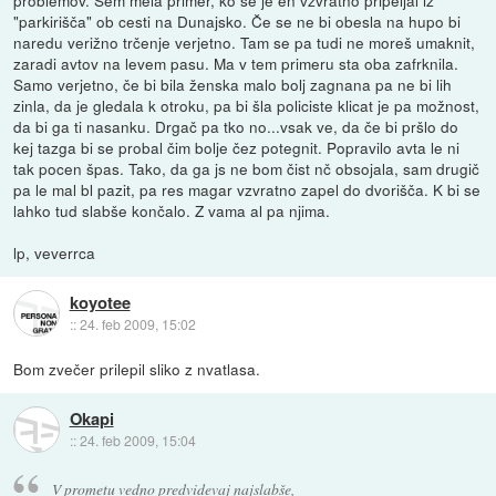
"parkirišča" ob cesti na Dunajsko. Če se ne bi obesla na hupo bi
naredu verižno trčenje verjetno. Tam se pa tudi ne moreš umaknit,
zaradi avtov na levem pasu. Ma v tem primeru sta oba zafrknila.
Samo verjetno, če bi bila ženska malo bolj zagnana pa ne bi lih
zinla, da je gledala k otroku, pa bi šla policiste klicat je pa možnost,
da bi ga ti nasanku. Drgač pa tko no...vsak ve, da če bi pršlo do
kej tazga bi se probal čim bolje čez potegnit. Popravilo avta le ni
tak pocen špas. Tako, da ga js ne bom čist nč obsojala, sam drugič
pa le mal bl pazit, pa res magar vzvratno zapel do dvorišča. K bi se
lahko tud slabše končalo. Z vama al pa njima.
lp, veverrca
koyotee
::
24. feb 2009, 15:02
Bom zvečer prilepil sliko z nvatlasa.
Okapi
::
24. feb 2009, 15:04
V prometu vedno predvidevaj najslabše,