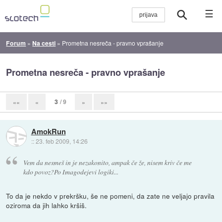
☰
Forum
»
Na cesti
»
Prometna nesreča - pravno vprašanje
Prometna nesreča - pravno vprašanje
3
/ 9
««
«
»
»»
AmokRun
::
23. feb 2009, 14:26
Vem da nesmeš in je nezakonito, ampak če že, nisem kriv če me
kdo povoz?Po Imagodejevi logiki...
To da je nekdo v prekršku, še ne pomeni, da zate ne veljajo pravila
oziroma da jih lahko kršiš.