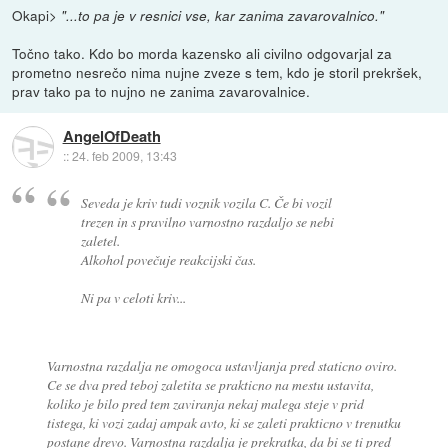
Okapi>
"...to pa je v resnici vse, kar zanima zavarovalnico."
Točno tako. Kdo bo morda kazensko ali civilno odgovarjal za
prometno nesrečo nima nujne zveze s tem, kdo je storil prekršek,
prav tako pa to nujno ne zanima zavarovalnice.
AngelOfDeath
::
24. feb 2009, 13:43
Seveda je kriv tudi voznik vozila C. Če bi vozil
trezen in s pravilno varnostno razdaljo se nebi
zaletel.
Alkohol povečuje reakcijski čas.
Ni pa v celoti kriv...
Varnostna razdalja ne omogoca ustavljanja pred staticno oviro.
Ce se dva pred teboj zaletita se prakticno na mestu ustavita,
koliko je bilo pred tem zaviranja nekaj malega steje v prid
tistega, ki vozi zadaj ampak avto, ki se zaleti prakticno v trenutku
postane
drevo
. Varnostna razdalja je prekratka, da bi se ti pred