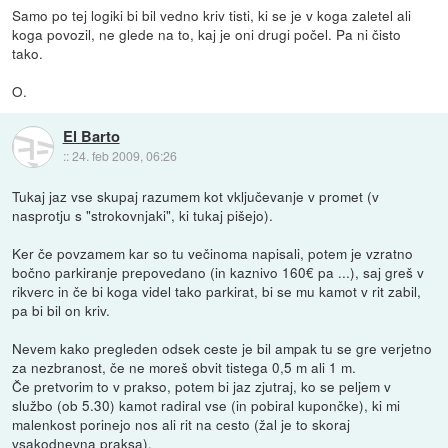
Samo po tej logiki bi bil vedno kriv tisti, ki se je v koga zaletel ali
koga povozil, ne glede na to, kaj je oni drugi počel. Pa ni čisto
tako.
O.
El Barto
::
24. feb 2009, 06:26
Tukaj jaz vse skupaj razumem kot vključevanje v promet (v
nasprotju s "strokovnjaki", ki tukaj pišejo).
Ker če povzamem kar so tu večinoma napisali, potem je vzratno
bočno parkiranje prepovedano (in kaznivo 160€ pa ...), saj greš v
rikverc in če bi koga videl tako parkirat, bi se mu kamot v rit zabil,
pa bi bil on kriv.
Nevem kako pregleden odsek ceste je bil ampak tu se gre verjetno
za nezbranost, če ne moreš obvit tistega 0,5 m ali 1 m.
Če pretvorim to v prakso, potem bi jaz zjutraj, ko se peljem v
službo (ob 5.30) kamot radiral vse (in pobiral kupončke), ki mi
malenkost porinejo nos ali rit na cesto (žal je to skoraj
vsakodnevna praksa).