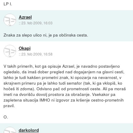
LP I.
Azrael
::
23. feb 2009, 16:03
Znaka za slepo ulico ni, je pa občinska cesta.
Okapi
::
23. feb 2009, 16:58
V takih primerih, kot ga opisuje Azrael, je navadno postavljeno
ogledalo, da imaš dober pregled nad dogajanjem na glavni cesti,
lahko je tudi kakšen prometni znak, ki opozarja na nevarnost, v
skrajnem primeru pa je lahko tudi semafor (tak, ki ga vklopiš, ko
hočeš iti zdoma). Odvisno pač od prometnosti ceste. Ali pa moraš
imeti na dvorišču dovolj prostora za obračanje. Vsekakor pa
zapletena situacija IMHO ni izgovor za kršenje cestno-prometnih
pravil.
O.
darkolord