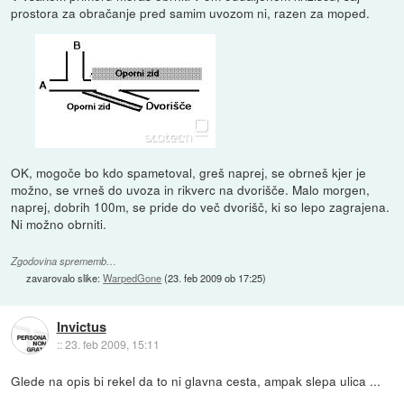
prostora za obračanje pred samim uvozom ni, razen za moped.
OK, mogoče bo kdo spametoval, greš naprej, se obrneš kjer je
možno, se vrneš do uvoza in rikverc na dvorišče. Malo morgen,
naprej, dobrih 100m, se pride do več dvorišč, ki so lepo zagrajena.
Ni možno obrniti.
Zgodovina sprememb…
zavarovalo slike:
WarpedGone
(
23. feb 2009 ob 17:25
)
Invictus
::
23. feb 2009, 15:11
Glede na opis bi rekel da to ni glavna cesta, ampak slepa ulica ...