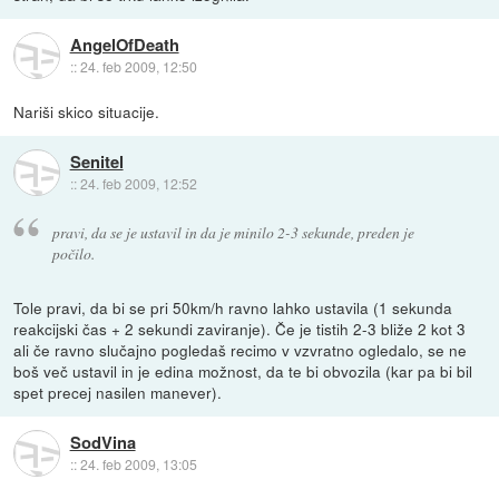
AngelOfDeath
::
24. feb 2009, 12:50
Nariši skico situacije.
Senitel
::
24. feb 2009, 12:52
pravi, da se je ustavil in da je minilo 2-3 sekunde, preden je
počilo.
Tole pravi, da bi se pri 50km/h ravno lahko ustavila (1 sekunda
reakcijski čas + 2 sekundi zaviranje). Če je tistih 2-3 bliže 2 kot 3
ali če ravno slučajno pogledaš recimo v vzvratno ogledalo, se ne
boš več ustavil in je edina možnost, da te bi obvozila (kar pa bi bil
spet precej nasilen manever).
SodVina
::
24. feb 2009, 13:05