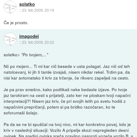
solatko
::
23. feb 2009, 20:19
Če je prosto.
imagodei
::
23. feb 2009, 20:22
solatko>
"Po tvojem,..."
Nč po mojem... Ti mi kar nič besede v usta polagat. Jaz nič od teh
natolcevanj, ki jih ti tamle izvajaš, nisem nikdar rekel. Trdim pa, da
nisi kar avtomatsko ti kriv za trčenje, če rikverc zapelješ na cesto.
Je pa prav smešno, kako podtikaš neke bedaste izjave. Po tvoje
jaz tarokiram na cesti s prijatelji, zato ker ne ploskam tvoji napačni
interpretaciji?! Nisem jaz kriv, če pri svojih letih po svetu hodiš z
napačnimi prepričanji, potem si pa bridko razočaran, ko te
soforumaši šolajo.
Pa da se ne bi spuščal na tvoj nivo, mi kar konkretno povej, kdo je
kriv v naslednji situaciji: Vozilo A pripelje skozi nepregleden desni
ovinek. Na sredini ovinka sreča pravilno nasproti vozeče vozilo B, v