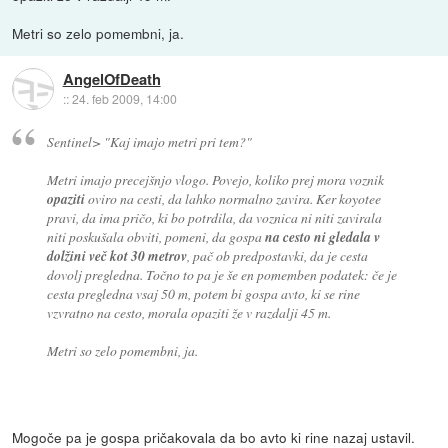
Metri so zelo pomembni, ja.
AngelOfDeath
::
24. feb 2009, 14:00
Sentinel>
"Kaj imajo metri pri tem?"
Metri imajo precejšnjo vlogo. Povejo, koliko prej mora voznik
opaziti
oviro na cesti, da lahko normalno zavira. Ker koyotee
pravi, da ima pričo, ki bo potrdila, da voznica ni niti zavirala
niti poskušala obviti, pomeni, da gospa
na cesto ni gledala v
dolžini več kot 30 metrov
, pač ob predpostavki, da je cesta
dovolj pregledna. Točno to pa je še en pomemben podatek: če je
cesta pregledna vsaj 50 m, potem bi gospa avto, ki se rine
vzvratno na cesto, morala opaziti že v razdalji 45 m.
Metri so zelo pomembni, ja.
Mogoče pa je gospa pričakovala da bo avto ki rine nazaj ustavil.