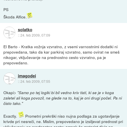
PS
Škoda Alfice.
solatko
::
24. feb 2009, 07:09
El Barto - Kratka vožnja vzvratno, z vsemi varnostnimi dodatki ni
prepovedana, tako da kar parkiraj vzvratno, samo ovirat ne smeš
nikogar, vključevanje na prednostno cesto vzvratno, pa je
prepovedano.
imagodei
::
24. feb 2009, 07:55
Okapi>
"Samo po tej logiki bi bil vedno kriv tisti, ki se je v koga
zaletel ali koga povozil, ne glede na to, kaj je oni drugi počel. Pa ni
čisto tako."
Exactly.
Prometni prekrški niso nujna podlaga za ugotavljanje
krivde pri nesreči, ne. Mislim, prepovedano je izsiljevat prednost pri
vključevanju na prednostno cesto; ampak če motorist divja po