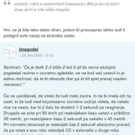
solatnik, vzdrži se nepotrebnih komentarjev. Bila je dovolj daleč
stran, da bi se trku lahko izognila.
Hm, ce je bila tako dalec stran, potem bi pravzaprav lahko tudi ti
potegnil avto nazaj na stransko cesto.
imagodei
::
24. feb 2009, 13:13
Sentinel>
"Če je tistih 2-3 bliže 2 kot 3 ali če ravno slučajno
pogledaš recimo v vzvratno ogledalo, se ne boš več ustavil in je
edina možnost, da te bi obvozila (kar pa bi bil spet precej nasilen
manever)."
Če ne upoštevaš, da vmes že tudi malo zavira. In če bi imela oči na
cesti, bi že tudi med koyoteejevo vzvratno vožnjo videla, da nekdo
rine na cesto, kar bi ji dalo še dodatni 1-2 sekundi za reagiranje.
Drugače se avto pri 50 km/h pri reakcijskem času ustavi v približno
30 metrih, pri reakcijskem času 2 sekundi pa nekako v 45 metrih.
Pri normalni zbranosti je reakcijski čas 2 sekundi absolutno preveč;
če pa vmes z eno roko vstavljaš CD v avtoradio z drugo roko