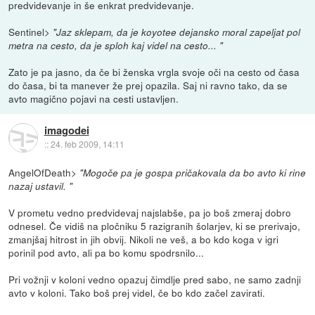
predvidevanje in še enkrat predvidevanje.
Sentinel>
"Jaz sklepam, da je koyotee dejansko moral zapeljat pol
metra na cesto, da je sploh kaj videl na cesto... "
Zato je pa jasno, da če bi ženska vrgla svoje oči na cesto od časa
do časa, bi ta manever že prej opazila. Saj ni ravno tako, da se
avto magično pojavi na cesti ustavljen.
imagodei
::
24. feb 2009, 14:11
AngelOfDeath>
"Mogoče pa je gospa pričakovala da bo avto ki rine
nazaj ustavil. "
V prometu vedno predvidevaj najslabše, pa jo boš zmeraj dobro
odnesel. Če vidiš na pločniku 5 razigranih šolarjev, ki se prerivajo,
zmanjšaj hitrost in jih obvij. Nikoli ne veš, a bo kdo koga v igri
porinil pod avto, ali pa bo komu spodrsnilo...
Pri vožnji v koloni vedno opazuj čimdlje pred sabo, ne samo zadnji
avto v koloni. Tako boš prej videl, če bo kdo začel zavirati.