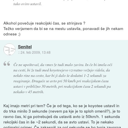
tako oviro ustavil.
Alkohol povečuje reakcijski čas, se strinjava ?
Težko verjamem da bi se na mestu ustavila, ponavadi še jih nekam
odnese ;)
Senitel
::
24. feb 2009, 13:48
Če ne upoštevaš, da vmes že tudi malo zavira. In če bi imela oči
na cesti, bi že tudi med koyoteejevo vzvratno vožnjo videla, da
nekdo rine na cesto, kar bi ji dalo še dodatni 1-2 sekundi za
reagiranje. Drugače se avto pri 50 km/h pri reakcijskem času
ustavi v približno 30 metrih, pri reakcijskem času 2 sekundi pa
nekako v 45 metrih.
Kaj imajo metri pri tem? Če je od tega, ko se je koyotee ustavil in
do trka minilo 3 sekunde (nevem pa kje je to sploh omenil?), je to
ravno čas, ki ga potrebuješ da ustaviš avto iz 50km/h. 1 sekunda
rekcijski čas in še ~2 sekundi, da se avto ustavi. To je nekako
optimalni primer. Če zakasniš za pol sekunde se bo tvoja zavorna