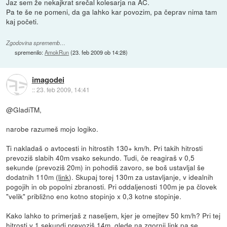
Jaz sem že nekajkrat srečal kolesarja na AC.
Pa te še ne pomeni, da ga lahko kar povozim, pa čeprav nima tam
kaj početi.
Zgodovina sprememb…
spremenilo:
AmokRun
(
23. feb 2009 ob 14:28
)
imagodei
::
23. feb 2009, 14:41
@GladiTM,
narobe razumeš mojo logiko.
Ti nakladaš o avtocesti in hitrostih 130+ km/h. Pri takih hitrosti
prevoziš slabih 40m vsako sekundo. Tudi, če reagiraš v 0,5
sekunde (prevoziš 20m) in pohodiš zavoro, se boš ustavljal še
dodatnih 110m (
link
). Skupaj torej 130m za ustavljanje, v idealnih
pogojih in ob popolni zbranosti. Pri oddaljenosti 100m je pa človek
"velik" približno eno kotno stopinjo x 0,3 kotne stopinje.
Kako lahko to primerjaš z naseljem, kjer je omejitev 50 km/h? Pri tej
hitrosti v 1 sekundi prevoziš 14m, glede na zgornji link pa se