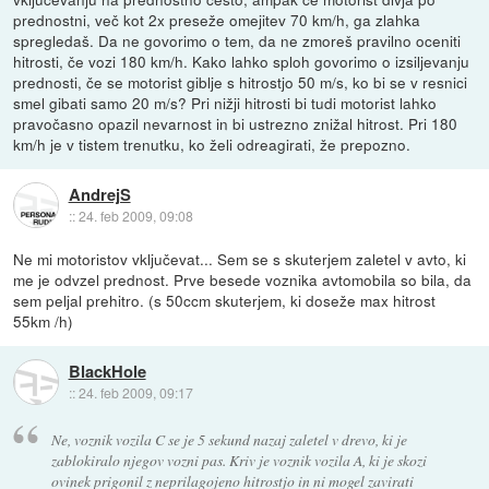
prednostni, več kot 2x preseže omejitev 70 km/h, ga zlahka
spregledaš. Da ne govorimo o tem, da ne zmoreš pravilno oceniti
hitrosti, če vozi 180 km/h. Kako lahko sploh govorimo o izsiljevanju
prednosti, če se motorist giblje s hitrostjo 50 m/s, ko bi se v resnici
smel gibati samo 20 m/s? Pri nižji hitrosti bi tudi motorist lahko
pravočasno opazil nevarnost in bi ustrezno znižal hitrost. Pri 180
km/h je v tistem trenutku, ko želi odreagirati, že prepozno.
AndrejS
::
24. feb 2009, 09:08
Ne mi motoristov vključevat... Sem se s skuterjem zaletel v avto, ki
me je odvzel prednost. Prve besede voznika avtomobila so bila, da
sem peljal prehitro. (s 50ccm skuterjem, ki doseže max hitrost
55km /h)
BlackHole
::
24. feb 2009, 09:17
Ne, voznik vozila C se je 5 sekund nazaj zaletel v drevo, ki je
zablokiralo njegov vozni pas. Kriv je voznik vozila A, ki je skozi
ovinek prigonil z neprilagojeno hitrostjo in ni mogel zavirati