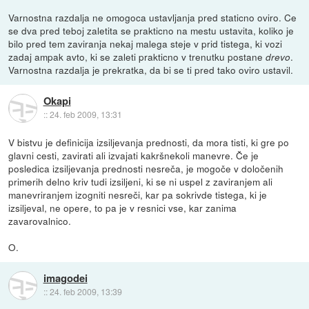
Varnostna razdalja ne omogoca ustavljanja pred staticno oviro. Ce
se dva pred teboj zaletita se prakticno na mestu ustavita, koliko je
bilo pred tem zaviranja nekaj malega steje v prid tistega, ki vozi
zadaj ampak avto, ki se zaleti prakticno v trenutku postane
.
drevo
Varnostna razdalja je prekratka, da bi se ti pred tako oviro ustavil.
Okapi
::
24. feb 2009, 13:31
V bistvu je definicija izsiljevanja prednosti, da mora tisti, ki gre po
glavni cesti, zavirati ali izvajati kakršnekoli manevre. Če je
posledica izsiljevanja prednosti nesreča, je mogoče v določenih
primerih delno kriv tudi izsiljeni, ki se ni uspel z zaviranjem ali
manevriranjem izogniti nesreči, kar pa sokrivde tistega, ki je
izsiljeval, ne opere, to pa je v resnici vse, kar zanima
zavarovalnico.
O.
imagodei
::
24. feb 2009, 13:39