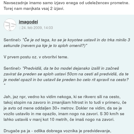
Navsezadnje imamo samo izjavo enega od udeležencev prometne.
Torej nam manjkata vsaj 2 izjavi.
imagodei
::
24. feb 2009, 14:03
Sentinel>
"Če je od tega, ko se je koyotee ustavil in do trka minilo 3
sekunde (nevem pa kje je to sploh omenil?)"
V prvem postu oz. v otvoritvi teme.
Sentinel>
"Predvidiš, da te bo model dejansko izsilil in začneš
zavirat še preden se sploh ustavi 50cm na cesti ali predvidiš, da te
je model opazil in bo ustavil še preden bo celo rit spravil na cesto?
"
Jah, jaz npr, vedno ko vidim nekoga, ki se rikverc sili na cesto,
takoj stopim na zavoro in zmanjšam hitrost in to tudi v primeru, če
je avto od mene oddaljen 30+ metrov. Dokler ne vidim, da se je
vozilo ustavilo in me opazilo, imam nogo na zavori. S 30 km/h se
lahko ustaviš v manj kot 10 metrih, če imaš nogo na zavori.
Drugače pa ja - odlika dobrega voznika je predvidevanje,