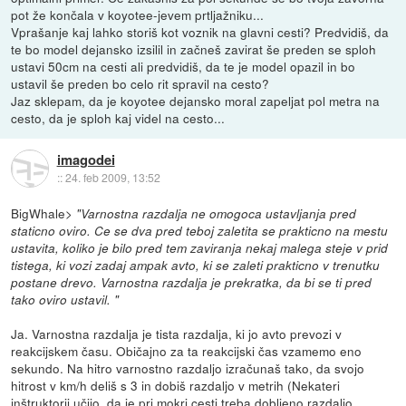
pot že končala v koyotee-jevem prtljažniku...
Vprašanje kaj lahko storiš kot voznik na glavni cesti? Predvidiš, da
te bo model dejansko izsilil in začneš zavirat še preden se sploh
ustavi 50cm na cesti ali predvidiš, da te je model opazil in bo
ustavil še preden bo celo rit spravil na cesto?
Jaz sklepam, da je koyotee dejansko moral zapeljat pol metra na
cesto, da je sploh kaj videl na cesto...
imagodei
::
24. feb 2009, 13:52
BigWhale>
"Varnostna razdalja ne omogoca ustavljanja pred
staticno oviro. Ce se dva pred teboj zaletita se prakticno na mestu
ustavita, koliko je bilo pred tem zaviranja nekaj malega steje v prid
tistega, ki vozi zadaj ampak avto, ki se zaleti prakticno v trenutku
postane drevo. Varnostna razdalja je prekratka, da bi se ti pred
tako oviro ustavil. "
Ja. Varnostna razdalja je tista razdalja, ki jo avto prevozi v
reakcijskem času. Običajno za ta reakcijski čas vzamemo eno
sekundo. Na hitro varnostno razdaljo izračunaš tako, da svojo
hitrost v km/h deliš s 3 in dobiš razdaljo v metrih (Nekateri
inštruktorji učijo, da je pri mokri cesti treba dobljeno razdaljo