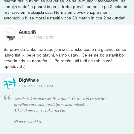
telefoniraš in hkrati še preverjaš, če se je mulec v avtosedežu na
zadnjih sedežih posral in ga je treba previti, potem je pa 2 sekundi
res izvrsten reakcijski čas. Normalen človek v izpravnem
avtomobilu bi se moral ustaviti v cca 30 metrih in cca 2 sekundah.
AndrejS
::
24. feb 2009, 13:22
Se pravi da lahko jaz zapeljem iz stranske ceste na glavno, če se
lahko tisti ki pelje po glavni, varno ustavi. Če se ne bo ustavil bo
seveda kriv za nasrečo..... Pa rdeče luči tudi ne rabim več
upošteval :)
BigWhale
::
24. feb 2009, 13:29
Seveda je kriv tudi voznik vozila C. Če bi vozil trezen in s
pravilno varnostno razdaljo se nebi zaletel.
Alkohol povečuje reakcijski čas.
Ni pa v celoti kriv...