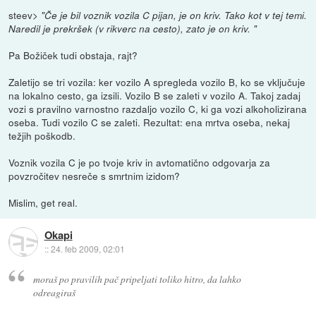
steev>
"Če je bil voznik vozila C pijan, je on kriv. Tako kot v tej temi.
Naredil je prekršek (v rikverc na cesto), zato je on kriv. "
Pa Božiček tudi obstaja, rajt?
Zaletijo se tri vozila: ker vozilo A spregleda vozilo B, ko se vključuje
na lokalno cesto, ga izsili. Vozilo B se zaleti v vozilo A. Takoj zadaj
vozi s pravilno varnostno razdaljo vozilo C, ki ga vozi alkoholizirana
oseba. Tudi vozilo C se zaleti. Rezultat: ena mrtva oseba, nekaj
težjih poškodb.
Voznik vozila C je po tvoje kriv in avtomatično odgovarja za
povzročitev nesreče s smrtnim izidom?
Mislim, get real.
Okapi
::
24. feb 2009, 02:01
moraš po pravilih pač pripeljati toliko hitro, da lahko
odreagiraš