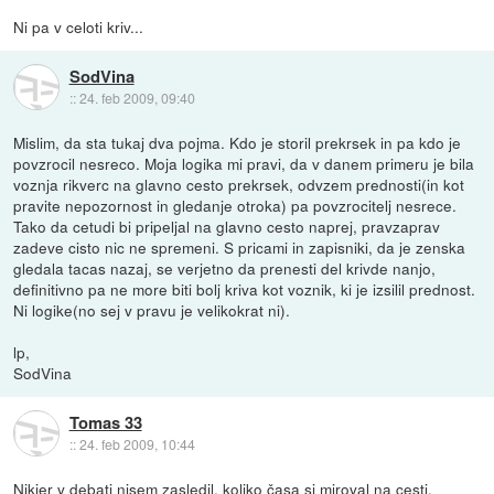
Ni pa v celoti kriv...
SodVina
::
24. feb 2009, 09:40
Mislim, da sta tukaj dva pojma. Kdo je storil prekrsek in pa kdo je
povzrocil nesreco. Moja logika mi pravi, da v danem primeru je bila
voznja rikverc na glavno cesto prekrsek, odvzem prednosti(in kot
pravite nepozornost in gledanje otroka) pa povzrocitelj nesrece.
Tako da cetudi bi pripeljal na glavno cesto naprej, pravzaprav
zadeve cisto nic ne spremeni. S pricami in zapisniki, da je zenska
gledala tacas nazaj, se verjetno da prenesti del krivde nanjo,
definitivno pa ne more biti bolj kriva kot voznik, ki je izsilil prednost.
Ni logike(no sej v pravu je velikokrat ni).
lp,
SodVina
Tomas 33
::
24. feb 2009, 10:44
Nikjer v debati nisem zasledil, koliko časa si miroval na cesti.