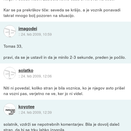
Kar se pa prekrškov tiče: seveda se kršijo, a je voznik ponavadi
takrat mnogo bolj pozoren na situacijo.
imagodei
::
24. feb 2009, 10:59
Tomas 33,
pravi, da se je ustavil in da je minilo 2-3 sekunde, preden je počilo.
solatko
::
24. feb 2009, 12:06
Niti ni povedal, koliko stran je bila voznica, ko je njegov avto prišel
na vozni pas, verjetno ne ve, ker jo ni videl.
koyotee
::
24. feb 2009, 12:39
solatnik, vzdrži se nepotrebnih komentarjev. Bila je dovolj daleč
stran, da bi se trku lahko izognila.