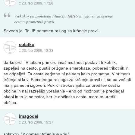
::
23. feb 2009, 17:28
Vsekakor pa zapletena situacija IMHO ni izgovor za kršenje
cestno-prometnih pravil.
Seveda je. To JE pameten razlog za kršenje pravil.
solatko
::
23. feb 2009, 18:33
darkolord - V takem primeru imaš možnost postavit trikotnik,
zapelješ na cesto, pustiš prižgane smerokaze, pobereš trikotnik in
se odpelješ. Ta cesta verjetno ni ne vem kako prometna. V primeru
trčenja si kriv. Pametnega razloga za kršenje pravil ni, so pa več ali
manj pametni izgovori. Pokliči strokovnjaka za ureditev cest iz
občine in naj razrešijo vprašanje - eno od možnosti je predlagal
okapi in to je semafor, ker je občinska cesta, mora to urediti
občina.
imagodei
::
23. feb 2009, 19:37
solatko>
"V primeru trčenja si kriv."