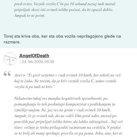
pred oviro. Voznik vozila C bi pa 10 sekund nazaj tudi moral
pripeljati skozi isti ovinek toliko počasi, da bi opazil deblo.
Ampak to ni point.
Torej sta kriva oba, ker sta oba vozila neprilagojeno glede na
razmere.
AngelOfDeath
::
24. feb 2009, 09:39
steev>
"Ti greš verjetno v vsak ovinek 10 km/h, ker nikoli ne veš
kaj te čaka. Ne rečem, da je kriv voznik vozila C, samo voznik
vozila A pa tudi ni kriv."
Nekaterim tukaj res manjka kognitivnih sposobnosti, pa
pomanjkanje le-teh poskušajo kompenzirat s podtikanjem in
izmišljevanjem. Ne, jaz res ne grem v vsak ovinek 10 km/h.
Ampak, če je ovinek tak, da ne vidiš 10m pred sabo, moraš po
pravilih pač pripeljati toliko hitro, da lahko odreagiraš... Saj veš
tisto: vožnjo je treba prilagoditi razmeram na cestišču. V praksi
se to bolj ali manj spoštuje, pravila so pa jasna. Jeba, ane, ker ni