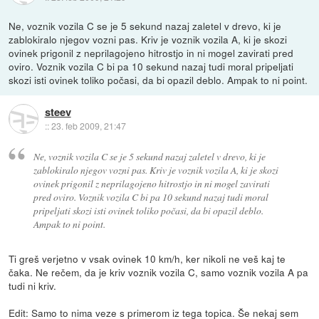
Ne, voznik vozila C se je 5 sekund nazaj zaletel v drevo, ki je
zablokiralo njegov vozni pas. Kriv je voznik vozila A, ki je skozi
ovinek prigonil z neprilagojeno hitrostjo in ni mogel zavirati pred
oviro. Voznik vozila C bi pa 10 sekund nazaj tudi moral pripeljati
skozi isti ovinek toliko počasi, da bi opazil deblo. Ampak to ni point.
steev
::
23. feb 2009, 21:47
Ne, voznik vozila C se je 5 sekund nazaj zaletel v drevo, ki je
zablokiralo njegov vozni pas. Kriv je voznik vozila A, ki je skozi
ovinek prigonil z neprilagojeno hitrostjo in ni mogel zavirati
pred oviro. Voznik vozila C bi pa 10 sekund nazaj tudi moral
pripeljati skozi isti ovinek toliko počasi, da bi opazil deblo.
Ampak to ni point.
Ti greš verjetno v vsak ovinek 10 km/h, ker nikoli ne veš kaj te
čaka. Ne rečem, da je kriv voznik vozila C, samo voznik vozila A pa
tudi ni kriv.
Edit: Samo to nima veze s primerom iz tega topica. Še nekaj sem