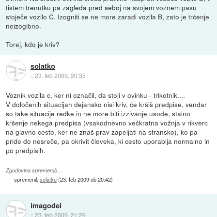
tistem trenutku pa zagleda pred seboj na svojem voznem pasu
stoječe vozilo C. Izogniti se ne more zaradi vozila B, zato je trčenje
neizogibno.
Torej, kdo je kriv?
solatko
::
23. feb 2009, 20:35
Voznik vozila c, ker ni označil, da stoji v ovinku - trikotnik....
V določenih situacijah dejansko nisi kriv, če kršiš predpise, vendar
so take situacije redke in ne more biti izzivanje usode, stalno
kršenje nekega predpisa (vsakodnevno večkratna vožnja v rikverc
na glavno cesto, ker ne znaš prav zapeljati na stransko), ko pa
pride do nesreče, pa okrivit človeka, ki cesto uporablja normalno in
po predpisih.
Zgodovina sprememb…
spremenil:
solatko
(
23. feb 2009 ob 20:42
)
imagodei
::
23. feb 2009, 21:29