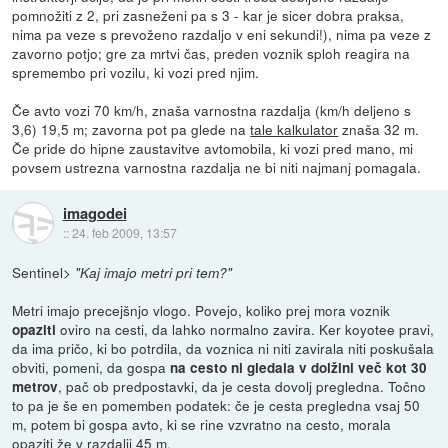
pomnožiti z 2, pri zasneženi pa s 3 - kar je sicer dobra praksa,
nima pa veze s prevoženo razdaljo v eni sekundi!), nima pa veze z
zavorno potjo; gre za mrtvi čas, preden voznik sploh reagira na
spremembo pri vozilu, ki vozi pred njim.
Če avto vozi 70 km/h, znaša varnostna razdalja (km/h deljeno s
3,6) 19,5 m; zavorna pot pa glede na
tale kalkulator
znaša 32 m.
Če pride do hipne zaustavitve avtomobila, ki vozi pred mano, mi
povsem ustrezna varnostna razdalja ne bi niti najmanj pomagala.
imagodei
::
24. feb 2009, 13:57
Sentinel>
"Kaj imajo metri pri tem?"
Metri imajo precejšnjo vlogo. Povejo, koliko prej mora voznik
oviro na cesti, da lahko normalno zavira. Ker koyotee pravi,
opaziti
da ima pričo, ki bo potrdila, da voznica ni niti zavirala niti poskušala
obviti, pomeni, da gospa
na cesto ni gledala v dolžini več kot 30
, pač ob predpostavki, da je cesta dovolj pregledna. Točno
metrov
to pa je še en pomemben podatek: če je cesta pregledna vsaj 50
m, potem bi gospa avto, ki se rine vzvratno na cesto, morala
opaziti že v razdalji 45 m.