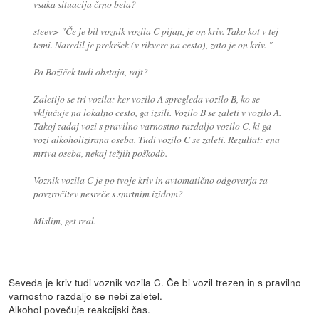
vsaka situacija črno bela?
steev>
"Če je bil voznik vozila C pijan, je on kriv. Tako kot v tej
temi. Naredil je prekršek (v rikverc na cesto), zato je on kriv. "
Pa Božiček tudi obstaja, rajt?
Zaletijo se tri vozila: ker vozilo A spregleda vozilo B, ko se
vključuje na lokalno cesto, ga izsili. Vozilo B se zaleti v vozilo A.
Takoj zadaj vozi s pravilno varnostno razdaljo vozilo C, ki ga
vozi alkoholizirana oseba. Tudi vozilo C se zaleti. Rezultat: ena
mrtva oseba, nekaj težjih poškodb.
Voznik vozila C je po tvoje kriv in avtomatično odgovarja za
povzročitev nesreče s smrtnim izidom?
Mislim, get real.
Seveda je kriv tudi voznik vozila C. Če bi vozil trezen in s pravilno
varnostno razdaljo se nebi zaletel.
Alkohol povečuje reakcijski čas.