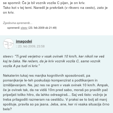
se spomnil: Če je bil voznik vozila C pijan, je on kriv.
Tako kot v tej temi. Naredil je prekršek (v rikverc na cesto), zato je
on kriv.
Zgodovina sprememb…
spremenil:
steev
(
23. feb 2009 ob 21:49
)
imagodei
::
23. feb 2009, 23:58
steev>
"Ti greš verjetno v vsak ovinek 10 km/h, ker nikoli ne veš
kaj te čaka. Ne rečem, da je kriv voznik vozila C, samo voznik
vozila A pa tudi ni kriv."
Nekaterim tukaj res manjka kognitivnih sposobnosti, pa
pomanjkanje le-teh poskušajo kompenzirat s podtikanjem in
izmišljevanjem. Ne, jaz res ne grem v vsak ovinek 10 km/h. Ampak,
če je ovinek tak, da ne vidiš 10m pred sabo, moraš po pravilih pač
pripeljati toliko hitro, da lahko odreagiraš... Saj veš tisto: vožnjo je
treba prilagoditi razmeram na cestišču. V praksi se to bolj ali manj
spoštuje, pravila so pa jasna. Jeba, ane, ker ni vsaka situacija črno
bela?