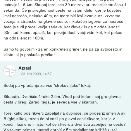
ustavljaš 16,4m. Skupaj torej cca 30 metrov, pri reakcijskem času 1
sekunda. Če je preglednost ceste na tistem delu, kjer je koyotee
imel nesrečo, nekako 40m, ne more biti izsiljevanje oz. vzvratna
vožnja iz stranske na glavno cesto, nikakršen izgovor za nesrečo.
Avto je tudi precej večja zadeva, kot človek in ga z oddaljenosti
50m tudi kamot opaziš, ker pokrije dosti večji vidni kot, kot pešec
na oddaljenosti 100m.
Samo to govorim - za en konkreten primer, ne pa za avtocesto in
idiota, ki jo poskuša prečkat.
Azrael
::
23. feb 2009, 14:57
Sedaj pa vprašanje za vse "strokovnjake" tukaj.
Situacija. Dvorišče široko 2.5m. Vhod pod kotom, saj gre glavna
cesta v breg. Zaradi tega, je seveda vse v škarpah.
Torej kako boš rikverc zapeljal na dvorišče, če prideš iz smeri A ali
B (glej sliko), razen če bi vozil po glavni cesti rikverc, kar je v
končni fazi eno in isto, kot če rikverc z dvorišča zapelješ na cesto?
V vsakem primeru moraš obrniti v 5m oddaljenem križišču, saj