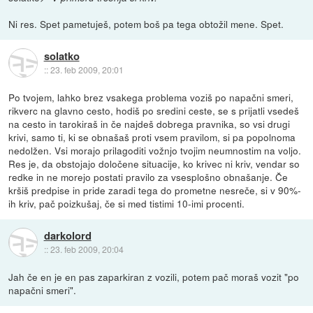
Ni res. Spet pametuješ, potem boš pa tega obtožil mene. Spet.
solatko
::
23. feb 2009, 20:01
Po tvojem, lahko brez vsakega problema voziš po napačni smeri,
rikverc na glavno cesto, hodiš po sredini ceste, se s prijatli vsedeš
na cesto in tarokiraš in če najdeš dobrega pravnika, so vsi drugi
krivi, samo ti, ki se obnašaš proti vsem pravilom, si pa popolnoma
nedolžen. Vsi morajo prilagoditi vožnjo tvojim neumnostim na voljo.
Res je, da obstojajo določene situacije, ko krivec ni kriv, vendar so
redke in ne morejo postati pravilo za vsesplošno obnašanje. Če
kršiš predpise in pride zaradi tega do prometne nesreče, si v 90%-
ih kriv, pač poizkušaj, če si med tistimi 10-imi procenti.
darkolord
::
23. feb 2009, 20:04
Jah če en je en pas zaparkiran z vozili, potem pač moraš vozit "po
napačni smeri".