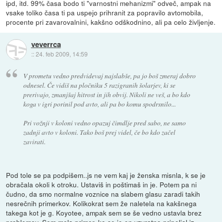
ipd, itd. 99% časa bodo ti "varnostni mehanizmi" odveč, ampak na
vsake toliko časa ti pa uspejo prihranit za popravilo avtomobila,
procente pri zavarovalnini, kakšno odškodnino, ali pa celo življenje.
veverrca
::
24. feb 2009, 14:59
V prometu vedno predvidevaj najslabše, pa jo boš zmeraj dobro
odnesel. Če vidiš na pločniku 5 razigranih šolarjev, ki se
prerivajo, zmanjšaj hitrost in jih obvij. Nikoli ne veš, a bo kdo
koga v igri porinil pod avto, ali pa bo komu spodrsnilo...
Pri vožnji v koloni vedno opazuj čimdlje pred sabo, ne samo
zadnji avto v koloni. Tako boš prej videl, če bo kdo začel
zavirati.
Pod tole se pa podpišem..js ne vem kaj je ženska misnla, k se je
obračala okoli k otroku. Ustaviš in poštimaš in je. Potem pa ni
čudno, da smo normalne voznice na slabem glasu zaradi takih
nesrečnih primerkov. Kolikokrat sem že naletela na kakšnega
takega kot je g. Koyotee, ampak sem se še vedno ustavla brez
problemov. Sem mela primer, ko se je en vzvratno pripeljal iz