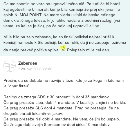
Če me spomin ne vara so ugotovili točno nič. Pa tudi če bi hoteli
kaj ugotoviti ne bi morali, ker je bila komisija že prej ukinjena. To
sploh NI MOJ POINT. Ne more vlada ukiniti dejansko edinega
demokratičnega telesa, ki jo lahko nadzira z bednimi razlogi (vsi
vemo, za kaj se je šlo), pa če bojo kaj ugotovili ali ne.
Mi je bilo pa zelo zabavno, ko so finski policisti najprej prišli k
komisiji namesto k Slo policiji, ker so rekli, da ji ne zaupajo, oziroma
da nanjo preveč politika vpliva
Polepšalo mi je cel dan.
Zeberdee
::
28. avg 2008, 23:32
Prosim, da se debata ne razvije v tezo, kdo je za koga in kdo nam
je "dnar fkrau".
Recimo da zmaga SDS z 30 procenti in dobi 35 mandatov.
Če prag preseže Lipa, dobi 4 mandate. V koalicijo z njimi ne bo šla.
Če prag preseže SLS dobi 4 mandate. Prag bo presegla, če ne
drugače zaradi lokalnih veljakov.
Če prag preseže Nsi dobi 4 mandate. Ne vem, če jim bo uspelo.
Če Zmago dobi svojih 8 procentov dobi cirka 10 mandatov.