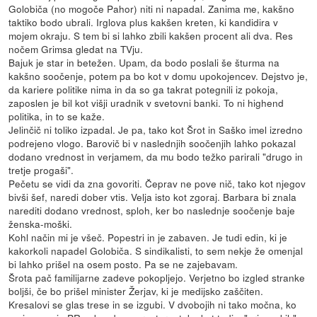
Golobiča (no mogoče Pahor) niti ni napadal. Zanima me, kakšno
taktiko bodo ubrali. Irglova plus kakšen kreten, ki kandidira v
mojem okraju. S tem bi si lahko zbili kakšen procent ali dva. Res
nočem Grimsa gledat na TVju.
Bajuk je star in betežen. Upam, da bodo poslali še šturma na
kakšno soočenje, potem pa bo kot v domu upokojencev. Dejstvo je,
da kariere politike nima in da so ga takrat potegnili iz pokoja,
zaposlen je bil kot višji uradnik v svetovni banki. To ni highend
politika, in to se kaže.
Jelinčič ni toliko izpadal. Je pa, tako kot Šrot in Saško imel izredno
podrejeno vlogo. Barovič bi v naslednjih soočenjih lahko pokazal
dodano vrednost in verjamem, da mu bodo težko parirali "drugo in
tretje progaši".
Pečetu se vidi da zna govoriti. Čeprav ne pove nič, tako kot njegov
bivši šef, naredi dober vtis. Velja isto kot zgoraj. Barbara bi znala
narediti dodano vrednost, sploh, ker bo naslednje soočenje baje
ženska-moški.
Kohl način mi je všeč. Popestri in je zabaven. Je tudi edin, ki je
kakorkoli napadel Golobiča. S sindikalisti, to sem nekje že omenjal
bi lahko prišel na osem posto. Pa se ne zajebavam.
Šrota pač familijarne zadeve pokopljejo. Verjetno bo izgled stranke
boljši, če bo prišel minister Žerjav, ki je medijsko zaščiten.
Kresalovi se glas trese in se izgubi. V dvobojih ni tako močna, ko