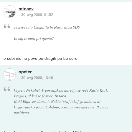
mtosev
::
30. avg 2008, 01:52
ce nebi bilo Cukjatila bi glasoval za SDS
In kaj te moti pri njemu?
o sebi nic ne pove po drugih pa bp sere.
opeter
::
30. avg 2008, 13:46
keyser: Ni kahel. V gorenjskem narečju se reče Karlu Korl.
Preglas, al kaj se že reče. In tako
Kohl Ehjavec, doma iz Nakla (vsaj tukaj ga nahava ni
kaznovala), s psom Lohdom, postaja presenečenje. Pomoje
pozitivno.