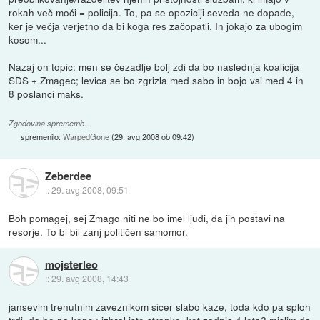
rokah več moči = policija. To, pa se opoziciji seveda ne dopade,
ker je večja verjetno da bi koga res začopatli. In jokajo za ubogim
kosom...
Nazaj on topic: men se čezadlje bolj zdi da bo naslednja koalicija
SDS + Zmagec; levica se bo zgrizla med sabo in bojo vsi med 4 in
8 poslanci maks.
Zgodovina sprememb…
spremenilo:
WarpedGone
(
29. avg 2008 ob 09:42
)
Zeberdee
::
29. avg 2008, 09:51
Boh pomagej, sej Zmago niti ne bo imel ljudi, da jih postavi na
resorje. To bi bil zanj političen samomor.
mojsterleo
::
29. avg 2008, 14:43
jansevim trenutnim zaveznikom sicer slabo kaze, toda kdo pa sploh