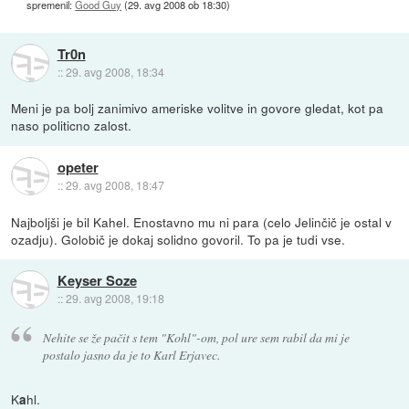
spremenil:
Good Guy
(
29. avg 2008 ob 18:30
)
Tr0n
::
29. avg 2008, 18:34
Meni je pa bolj zanimivo ameriske volitve in govore gledat, kot pa
naso politicno zalost.
opeter
::
29. avg 2008, 18:47
Najboljši je bil Kahel. Enostavno mu ni para (celo Jelinčič je ostal v
ozadju). Golobič je dokaj solidno govoril. To pa je tudi vse.
Keyser Soze
::
29. avg 2008, 19:18
Nehite se že pačit s tem "Kohl"-om, pol ure sem rabil da mi je
postalo jasno da je to Karl Erjavec.
K
hl.
a