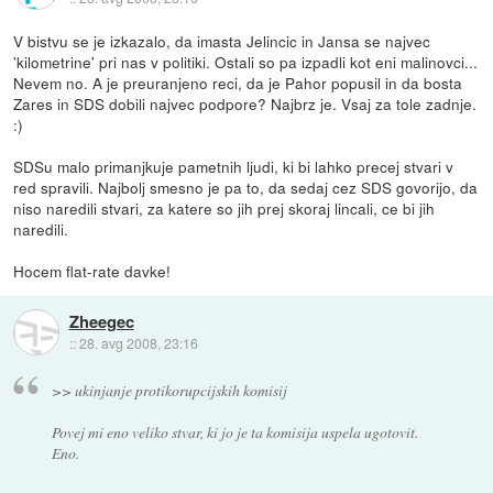
V bistvu se je izkazalo, da imasta Jelincic in Jansa se najvec
'kilometrine' pri nas v politiki. Ostali so pa izpadli kot eni malinovci...
Nevem no. A je preuranjeno reci, da je Pahor popusil in da bosta
Zares in SDS dobili najvec podpore? Najbrz je. Vsaj za tole zadnje.
:)
SDSu malo primanjkuje pametnih ljudi, ki bi lahko precej stvari v
red spravili. Najbolj smesno je pa to, da sedaj cez SDS govorijo, da
niso naredili stvari, za katere so jih prej skoraj lincali, ce bi jih
naredili.
Hocem flat-rate davke!
Zheegec
::
28. avg 2008, 23:16
>> ukinjanje protikorupcijskih komisij
Povej mi eno veliko stvar, ki jo je ta komisija uspela ugotovit.
Eno.