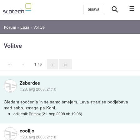
☰
Forum
»
Loža
»
Volitve
Volitve
««
«
1
/ 6
»
»»
Zeberdee
::
28. avg 2008, 21:10
Gledam soočenja in se samo smejem. Leva stran se podjebava
med sabo, zmaga pa Kohl.
odklenil:
Primoz
(
21. sep 2008 ob 19:06
)
coolijo
::
28. avg 2008, 21:18