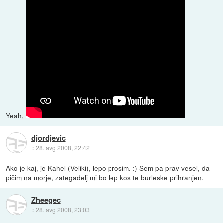
Yeah,
djordjevic
::
28. avg 2008, 22:42
Ako je kaj, je Kahel (Veliki), lepo prosim. :) Sem pa prav vesel, da
pičim na morje, zategadelj mi bo lep kos te burleske prihranjen.
Zheegec
::
28. avg 2008, 23:03