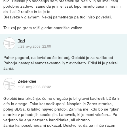
bilo. Recimo po soočenjih sem prestavil na NetTV in so imeli tam
podobno zadevo, samo da je imel vsak lepo minuto časa in mislim
da 1 ali 2 replike in to je to.
Brezveze v glavnem. Nekaj pametnega pa tudi niso povedali.
Tak zaj pa grem rajši gledat ameriške volitve...
Ted
::
28. avg 2008, 22:00
Pahor pogorel, na levici bo še trd boj, Golobič je za razliko od
Pahorja nastopal samozavestno in z avtoriteto. Edini ki je pariral
Janši.
Zeberdee
::
28. avg 2008, 22:32
Golobič ima izkušnje, če ne drugače je bil glavni kadrovik LDSa in
alfa in omega. Tako kot nadžupani. Nasploh je Zares stranka,
poleg SDSa, ki lahko največ pridobi. Zanima me, kdo bo še "glas"
stranke v prihodnjih soočenjih. Lahovnik, ki je meni všečen... Pa
verjetno še ena neznana kandidatka, ali obratno.
Janša kaj posebnega ni pokazal. Dejstvo je, da ga nihče razen