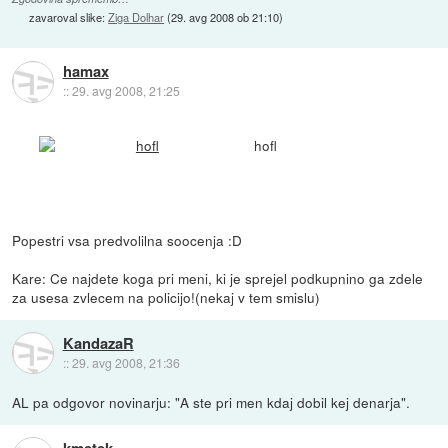
zavaroval slike:
Ziga Dolhar
(
29. avg 2008 ob 21:10
)
hamax
::
29. avg 2008, 21:25
hofl
Popestri vsa predvolilna soocenja :D
Kare: Ce najdete koga pri meni, ki je sprejel podkupnino ga zdele
za usesa zvlecem na policijo!(nekaj v tem smislu)
KandazaR
::
29. avg 2008, 21:36
AL pa odgovor novinarju: "A ste pri men kdaj dobil kej denarja".
kmetek