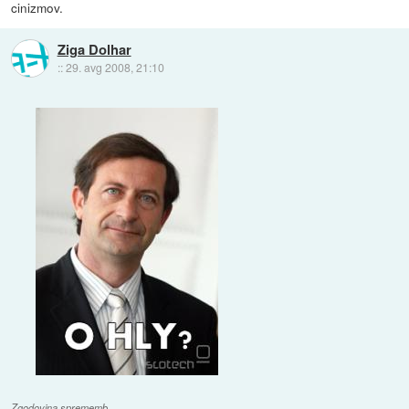
cinizmov.
Ziga Dolhar
::
29. avg 2008, 21:10
Zgodovina sprememb…