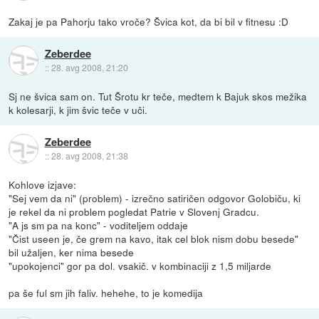
Zakaj je pa Pahorju tako vroče? Švica kot, da bi bil v fitnesu :D
Zeberdee
::
28. avg 2008, 21:20
Sj ne švica sam on. Tut Šrotu kr teče, medtem k Bajuk skos mežika
k kolesarji, k jim švic teče v uči.
Zeberdee
::
28. avg 2008, 21:38
Kohlove izjave:
"Sej vem da ni" (problem) - izrečno satiričen odgovor Golobiču, ki
je rekel da ni problem pogledat Patrie v Slovenj Gradcu.
"A js sm pa na konc" - voditeljem oddaje
"Čist useen je, če grem na kavo, itak cel blok nism dobu besede"
bil užaljen, ker nima besede
"upokojenci" gor pa dol. vsakič. v kombinaciji z 1,5 miljarde
pa še ful sm jih faliv. hehehe, to je komedija