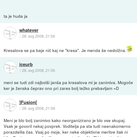
ta je huda ja
whatever
::
28. avg 2008, 21:56
Kresalova se pa baje nič kaj ne "kresa". Je menda še nedolžna.
iceurb
::
28. avg 2008, 21:56
meni se tudi zdi najbolši janša pa kresalova mi je zanimiva. Mogoče
ker je ženska čeprav ono pri zares bolj težko prebavljam =D
]Fusion[
::
28. avg 2008, 21:59
Meni je blo bolj zanimivo kako neorganizirano je blo vse skupaj.
Vsak je govoril nekaj povprek. Voditelja pa sta tudi neenakomerno
porazdelila čas. Vsaj po moje, ker neke objektivne meritve itak ni