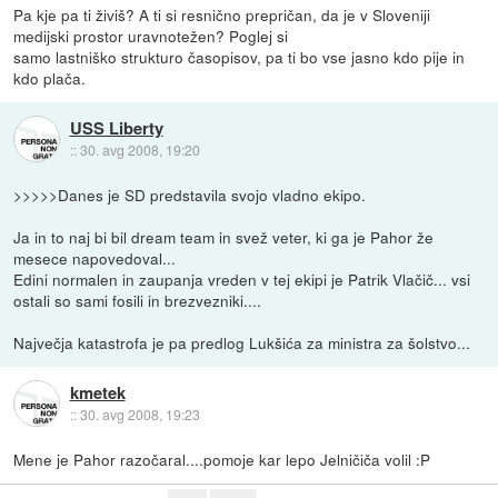
Pa kje pa ti živiš? A ti si resnično prepričan, da je v Sloveniji
medijski prostor uravnotežen? Poglej si
samo lastniško strukturo časopisov, pa ti bo vse jasno kdo pije in
kdo plača.
USS Liberty
::
30. avg 2008, 19:20
>>>>>Danes je SD predstavila svojo vladno ekipo.
Ja in to naj bi bil dream team in svež veter, ki ga je Pahor že
mesece napovedoval...
Edini normalen in zaupanja vreden v tej ekipi je Patrik Vlačič... vsi
ostali so sami fosili in brezvezniki....
Največja katastrofa je pa predlog Lukšića za ministra za šolstvo...
kmetek
::
30. avg 2008, 19:23
Mene je Pahor razočaral....pomoje kar lepo Jelničiča volil :P