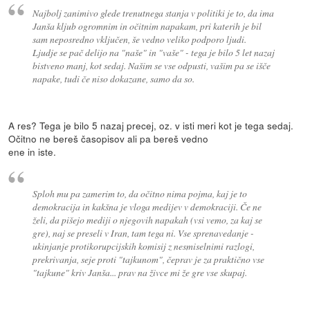
Najbolj zanimivo glede trenutnega stanja v politiki je to, da ima
Janša kljub ogromnim in očitnim napakam, pri katerih je bil
sam neposredno vključen, še vedno veliko podporo ljudi.
Ljudje se pač delijo na "naše" in "vaše" - tega je bilo 5 let nazaj
bistveno manj, kot sedaj. Našim se vse odpusti, vašim pa se išče
napake, tudi če niso dokazane, samo da so.
A res? Tega je bilo 5 nazaj precej, oz. v isti meri kot je tega sedaj.
Očitno ne bereš časopisov ali pa bereš vedno
ene in iste.
Sploh mu pa zamerim to, da očitno nima pojma, kaj je to
demokracija in kakšna je vloga medijev v demokraciji. Če ne
želi, da pišejo mediji o njegovih napakah (vsi vemo, za kaj se
gre), naj se preseli v Iran, tam tega ni. Vse sprenavedanje -
ukinjanje protikorupcijskih komisij z nesmiselnimi razlogi,
prekrivanja, seje proti "tajkunom", čeprav je za praktično vse
"tajkune" kriv Janša... prav na živce mi že gre vse skupaj.