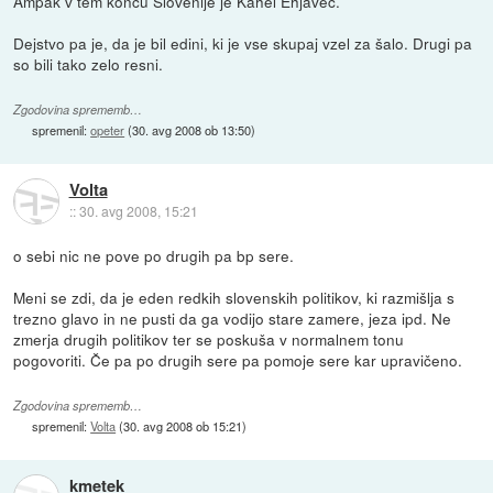
Ampak v tem koncu Slovenije je Kahel Ehjavec.
Dejstvo pa je, da je bil edini, ki je vse skupaj vzel za šalo. Drugi pa
so bili tako zelo resni.
Zgodovina sprememb…
spremenil:
opeter
(
30. avg 2008 ob 13:50
)
Volta
::
30. avg 2008, 15:21
o sebi nic ne pove po drugih pa bp sere.
Meni se zdi, da je eden redkih slovenskih politikov, ki razmišlja s
trezno glavo in ne pusti da ga vodijo stare zamere, jeza ipd. Ne
zmerja drugih politikov ter se poskuša v normalnem tonu
pogovoriti. Če pa po drugih sere pa pomoje sere kar upravičeno.
Zgodovina sprememb…
spremenil:
Volta
(
30. avg 2008 ob 15:21
)
kmetek