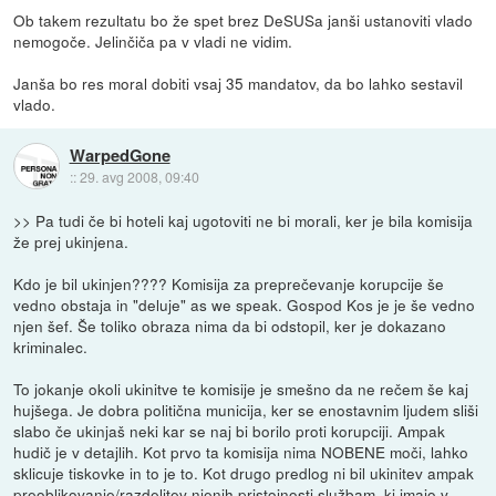
Ob takem rezultatu bo že spet brez DeSUSa janši ustanoviti vlado
nemogoče. Jelinčiča pa v vladi ne vidim.
Janša bo res moral dobiti vsaj 35 mandatov, da bo lahko sestavil
vlado.
WarpedGone
::
29. avg 2008, 09:40
>> Pa tudi če bi hoteli kaj ugotoviti ne bi morali, ker je bila komisija
že prej ukinjena.
Kdo je bil ukinjen???? Komisija za preprečevanje korupcije še
vedno obstaja in "deluje" as we speak. Gospod Kos je je še vedno
njen šef. Še toliko obraza nima da bi odstopil, ker je dokazano
kriminalec.
To jokanje okoli ukinitve te komisije je smešno da ne rečem še kaj
hujšega. Je dobra politična municija, ker se enostavnim ljudem sliši
slabo če ukinjaš neki kar se naj bi borilo proti korupciji. Ampak
hudič je v detajlih. Kot prvo ta komisija nima NOBENE moči, lahko
sklicuje tiskovke in to je to. Kot drugo predlog ni bil ukinitev ampak
preoblikovanje/razdelitev njenih pristojnosti službam, ki imajo v