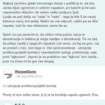
Najbolj zanimivo glede trenutnega stanja v politiki je to, da ima
Janša kljub ogromnim in očitnim napakam, pri katerih je bil sam
neposredno vključen, še vedno veliko podporo ljudi.
Ljudje se pač delijo na "naše" in "vaše" - tega je bilo 5 let nazaj
bistveno manj, kot sedaj. Našim se vse odpusti, vašim pa se išče
napake, tudi če niso dokazane, samo da so.
Sploh mu pa zamerim to, da očitno nima pojma, kaj je to
demokracija in kakšna je vloga medijev v demokraciji. Če ne želi,
da pišejo mediji o njegovih napakah (vsi vemo, za kaj se gre), naj
se preseli v Iran, tam tega ni. Vse sprenavedanje - ukinjanje
protikorupcijskih komisij z nesmiselnimi razlogi, prekrivanja, seje
proti "tajkunom", čeprav je za praktično vse "tajkune" kriv Janša...
prav na živce mi že gre vse skupaj.
WarpedGone
::
28. avg 2008, 23:10
>> ukinjanje protikorupcijskih komisij
Povej mi eno veliko stvar, ki jo je ta komisija uspela ugotovit. Eno.