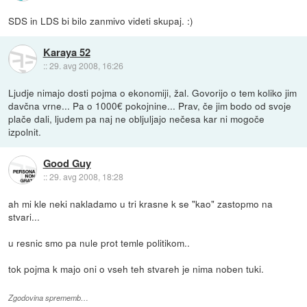
SDS in LDS bi bilo zanmivo videti skupaj. :)
Karaya 52
::
29. avg 2008, 16:26
Ljudje nimajo dosti pojma o ekonomiji, žal. Govorijo o tem koliko jim
davčna vrne... Pa o 1000€ pokojnine... Prav, če jim bodo od svoje
plače dali, ljudem pa naj ne obljuljajo nečesa kar ni mogoče
izpolnit.
Good Guy
::
29. avg 2008, 18:28
ah mi kle neki nakladamo u tri krasne k se "kao" zastopmo na
stvari...
u resnic smo pa nule prot temle politikom..
tok pojma k majo oni o vseh teh stvareh je nima noben tuki.
Zgodovina sprememb…