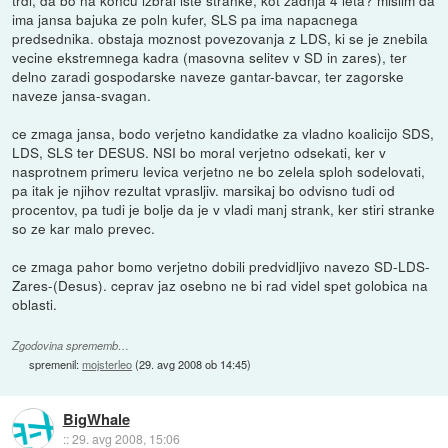
trdi, da bo na koncu izbral iste stranke, kot zadnja 4 leta? mislim da
ima jansa bajuka ze poln kufer, SLS pa ima napacnega
predsednika. obstaja moznost povezovanja z LDS, ki se je znebila
vecine ekstremnega kadra (masovna selitev v SD in zares), ter
delno zaradi gospodarske naveze gantar-bavcar, ter zagorske
naveze jansa-svagan.
ce zmaga jansa, bodo verjetno kandidatke za vladno koalicijo SDS,
LDS, SLS ter DESUS. NSI bo moral verjetno odsekati, ker v
nasprotnem primeru levica verjetno ne bo zelela sploh sodelovati,
pa itak je njihov rezultat vprasljiv. marsikaj bo odvisno tudi od
procentov, pa tudi je bolje da je v vladi manj strank, ker stiri stranke
so ze kar malo prevec.
ce zmaga pahor bomo verjetno dobili predvidljivo navezo SD-LDS-
Zares-(Desus). ceprav jaz osebno ne bi rad videl spet golobica na
oblasti.
Zgodovina sprememb…
spremenil:
mojsterleo
(
29. avg 2008 ob 14:45
)
BigWhale
::
29. avg 2008, 15:06