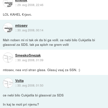
::
29. avg 2008, 22:46
LOL KAHEL €rjavc.
mtosev
::
30. avg 2008, 00:14
Mah noben mi ni tak ok da bi ga volil. ce nebi bilo Cukjatila bi
glasoval za SDS. tak pa sploh ne grem volit
SmeskoSnezak
::
30. avg 2008, 01:09
mtosev, nea vrzi stran glasa. Glasuj vsaj za SSN. :)
Volta
::
30. avg 2008, 01:50
ce nebi bilo Cukjatila bi glasoval za SDS
In kaj te moti pri njemu?