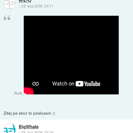
N-E-O
::
28. avg 2008, 23:11
Yeah,
Zdej pa skoz to poslusam :)
BigWhale
::
28. avg 2008, 23:16