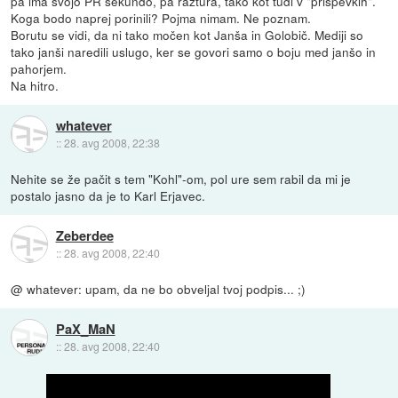
pa ima svojo PR sekundo, pa raztura, tako kot tudi v "prispevkih".
Koga bodo naprej porinili? Pojma nimam. Ne poznam.
Borutu se vidi, da ni tako močen kot Janša in Golobič. Mediji so
tako janši naredili uslugo, ker se govori samo o boju med janšo in
pahorjem.
Na hitro.
whatever
::
28. avg 2008, 22:38
Nehite se že pačit s tem "Kohl"-om, pol ure sem rabil da mi je
postalo jasno da je to Karl Erjavec.
Zeberdee
::
28. avg 2008, 22:40
@ whatever: upam, da ne bo obveljal tvoj podpis... ;)
PaX_MaN
::
28. avg 2008, 22:40