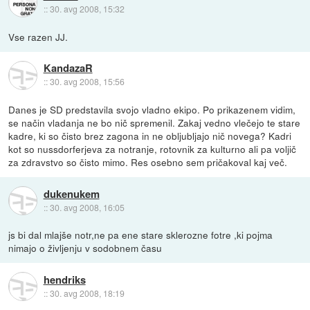
::
30. avg 2008, 15:32
Vse razen JJ.
KandazaR
::
30. avg 2008, 15:56
Danes je SD predstavila svojo vladno ekipo. Po prikazenem vidim,
se način vladanja ne bo nič spremenil. Zakaj vedno vlečejo te stare
kadre, ki so čisto brez zagona in ne obljubljajo nič novega? Kadri
kot so nussdorferjeva za notranje, rotovnik za kulturno ali pa voljič
za zdravstvo so čisto mimo. Res osebno sem pričakoval kaj več.
dukenukem
::
30. avg 2008, 16:05
js bi dal mlajše notr,ne pa ene stare sklerozne fotre ,ki pojma
nimajo o življenju v sodobnem času
hendriks
::
30. avg 2008, 18:19