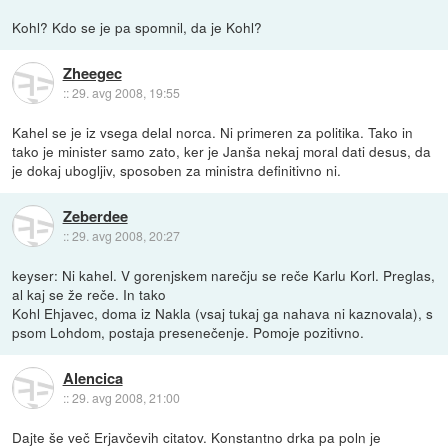
Kohl? Kdo se je pa spomnil, da je Kohl?
Zheegec
::
29. avg 2008, 19:55
Kahel se je iz vsega delal norca. Ni primeren za politika. Tako in
tako je minister samo zato, ker je Janša nekaj moral dati desus, da
je dokaj ubogljiv, sposoben za ministra definitivno ni.
Zeberdee
::
29. avg 2008, 20:27
keyser: Ni kahel. V gorenjskem narečju se reče Karlu Korl. Preglas,
al kaj se že reče. In tako
Kohl Ehjavec, doma iz Nakla (vsaj tukaj ga nahava ni kaznovala), s
psom Lohdom, postaja presenečenje. Pomoje pozitivno.
Alencica
::
29. avg 2008, 21:00
Dajte še več Erjavčevih citatov. Konstantno drka pa poln je