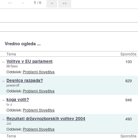
««
«
1
/ 6
»
»»
Vredno ogleda ...
Tema
Sporočila
»
Volitve v EU parlament
100
MrStein
Oddelek:
Problemi človeštva
»
Desnica razpada?
829
poweroff
Oddelek:
Problemi človeštva
»
koga volit?
946
tx-z
Oddelek:
Problemi človeštva
»
Rezultati državnozborskih volitev 2004
490
Jst
Oddelek:
Problemi človeštva
Tema
Sporočila