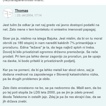
Thomas
::
23. okt 2004, 17:14
Jest tulim že odkar je net naj gredo vsi javno dostopni podatki na
net. Zato mene v tem kontekstu ni smiselno imenovati papagaj.
Sicer pa ja, mislimo na istega Bajuka. Jest mislim, da bi on tu moral
obrniti za 180 stopinj in nam narediti kakšnih 7% primankljaja v
proračunu. Edina "težava" je ta, da tega najbrž sploh ni treba.
Dovolj bi bilo privatizirati ogromno državno premoženje. Se reče
prodati. Pri tem pa lahko denar zagonijo za proračun, pa še upajo
na davke, ki bodo pritekli iz privatiziranih podjetij.
Kar pa ne pomeni, da bi ga lahko metali kar skozi okno, saj je
dodana vrednost na zaposlenega v Sloveniji katastrofalno nizka,
pa še drugih problemov je obilo.
Zato čisto enostavno ne bo, se pa nedvomno da. Mislil sem, da bo
po tej poti stopila že LDS leta 2000, pa se jim je zdelo preveč
škoda Telekoma in ostalih jajc. Zdaj je pa že res skrajni čas, da se
jih država znebi.