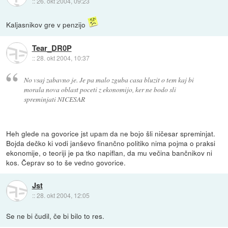
::
26. okt 2004, 09:23
Kaljasnikov gre v penzijo
Tear_DR0P
::
28. okt 2004, 10:37
No vsaj zabavno je. Je pa malo zguba casa bluzit o tem kaj bi
morala nova oblast poceti z ekonomijo, ker ne bodo sli
spreminjati NICESAR
Heh glede na govorice jst upam da ne bojo šli ničesar spreminjat.
Bojda dečko ki vodi janševo finančno politiko nima pojma o praksi
ekonomije, o teoriji je pa tko napiflan, da mu večina bančnikov ni
kos. Čeprav so to še vedno govorice.
Jst
::
28. okt 2004, 12:05
Se ne bi čudil, če bi bilo to res.