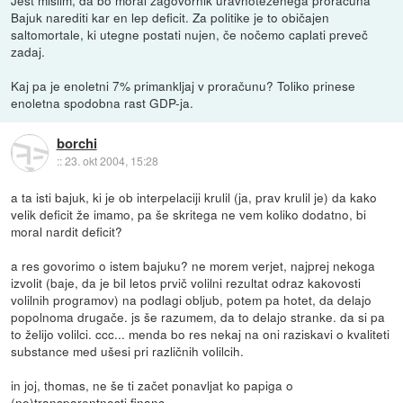
Jest mislim, da bo moral zagovornik uravnoteženega proračuna
Bajuk narediti kar en lep deficit. Za politike je to običajen
saltomortale, ki utegne postati nujen, če nočemo caplati preveč
zadaj.
Kaj pa je enoletni 7% primankljaj v proračunu? Toliko prinese
enoletna spodobna rast GDP-ja.
borchi
::
23. okt 2004, 15:28
a ta isti bajuk, ki je ob interpelaciji krulil (ja, prav krulil je) da kako
velik deficit že imamo, pa še skritega ne vem koliko dodatno, bi
moral nardit deficit?
a res govorimo o istem bajuku? ne morem verjet, najprej nekoga
izvolit (baje, da je bil letos prvič volilni rezultat odraz kakovosti
volilnih programov) na podlagi obljub, potem pa hotet, da delajo
popolnoma drugače. js še razumem, da to delajo stranke. da si pa
to želijo volilci. ccc... menda bo res nekaj na oni raziskavi o kvaliteti
substance med ušesi pri različnih volilcih.
in joj, thomas, ne še ti začet ponavljat ko papiga o
(ne)transparentnosti financ.