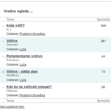
Vredno ogleda ...
Tema
Sporočila
»
koga volit?
946
tx-z
Oddelek:
Problemi človeštva
»
Volitve
281
Zeberdee
Oddelek:
Loža
»
Parlamentarne volitve
44
Icematxyz
Oddelek:
Loža
⊘
Volitve - oddaj glas
73
MadMicka
Oddelek:
Loža
»
Kdo bo na volitvah zmagal?
56
Olajuwon
Oddelek:
Problemi človeštva
Tema
Sporočila
Več podobnih tem