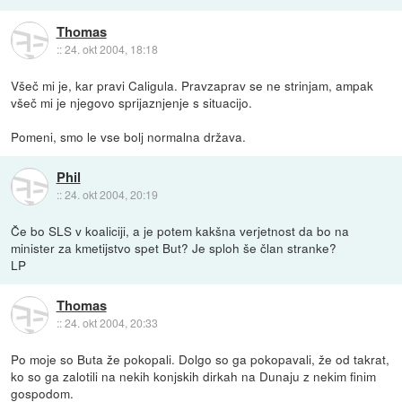
Thomas
::
24. okt 2004, 18:18
Všeč mi je, kar pravi Caligula. Pravzaprav se ne strinjam, ampak
všeč mi je njegovo sprijaznjenje s situacijo.
Pomeni, smo le vse bolj normalna država.
Phil
::
24. okt 2004, 20:19
Če bo SLS v koaliciji, a je potem kakšna verjetnost da bo na
minister za kmetijstvo spet But? Je sploh še član stranke?
LP
Thomas
::
24. okt 2004, 20:33
Po moje so Buta že pokopali. Dolgo so ga pokopavali, že od takrat,
ko so ga zalotili na nekih konjskih dirkah na Dunaju z nekim finim
gospodom.