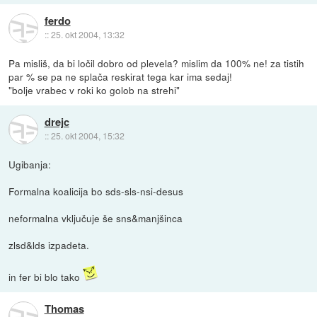
ferdo
::
25. okt 2004, 13:32
Pa misliš, da bi ločil dobro od plevela? mislim da 100% ne! za tistih
par % se pa ne splača reskirat tega kar ima sedaj!
"bolje vrabec v roki ko golob na strehi"
drejc
::
25. okt 2004, 15:32
Ugibanja:
Formalna koalicija bo sds-sls-nsi-desus
neformalna vključuje še sns&manjšinca
zlsd&lds izpadeta.
in fer bi blo tako
Thomas