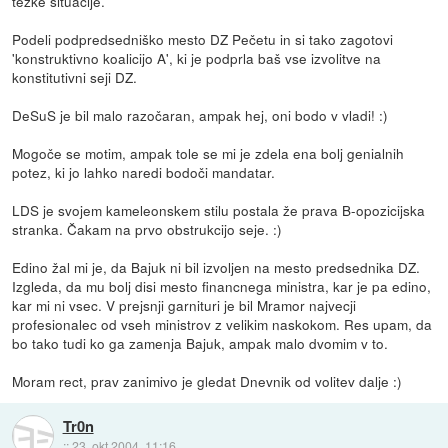
težke situacije.
Podeli podpredsedniško mesto DZ Pečetu in si tako zagotovi
'konstruktivno koalicijo A', ki je podprla baš vse izvolitve na
konstitutivni seji DZ.
DeSuS je bil malo razočaran, ampak hej, oni bodo v vladi! :)
Mogoče se motim, ampak tole se mi je zdela ena bolj genialnih
potez, ki jo lahko naredi bodoči mandatar.
LDS je svojem kameleonskem stilu postala že prava B-opozicijska
stranka. Čakam na prvo obstrukcijo seje. :)
Edino žal mi je, da Bajuk ni bil izvoljen na mesto predsednika DZ.
Izgleda, da mu bolj disi mesto financnega ministra, kar je pa edino,
kar mi ni vsec. V prejsnji garnituri je bil Mramor najvecji
profesionalec od vseh ministrov z velikim naskokom. Res upam, da
bo tako tudi ko ga zamenja Bajuk, ampak malo dvomim v to.
Moram rect, prav zanimivo je gledat Dnevnik od volitev dalje :)
Tr0n
::
23. okt 2004, 11:16