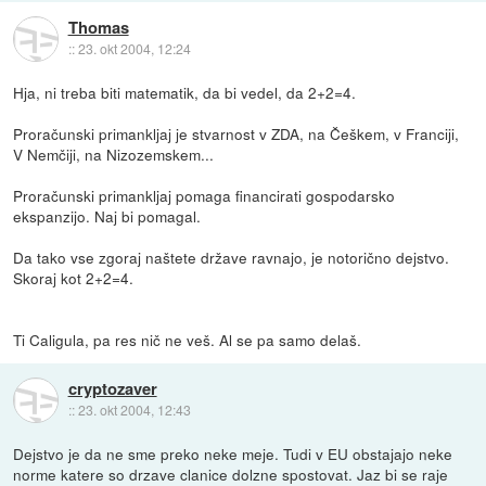
Thomas
::
23. okt 2004, 12:24
Hja, ni treba biti matematik, da bi vedel, da 2+2=4.
Proračunski primankljaj je stvarnost v ZDA, na Češkem, v Franciji,
V Nemčiji, na Nizozemskem...
Proračunski primankljaj pomaga financirati gospodarsko
ekspanzijo. Naj bi pomagal.
Da tako vse zgoraj naštete države ravnajo, je notorično dejstvo.
Skoraj kot 2+2=4.
Ti Caligula, pa res nič ne veš. Al se pa samo delaš.
cryptozaver
::
23. okt 2004, 12:43
Dejstvo je da ne sme preko neke meje. Tudi v EU obstajajo neke
norme katere so drzave clanice dolzne spostovat. Jaz bi se raje