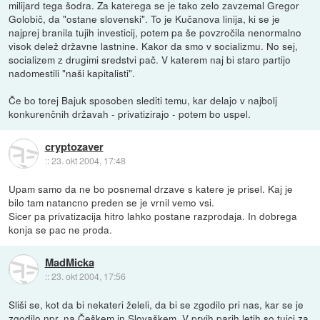
milijard tega šodra. Za katerega se je tako zelo zavzemal Gregor
Golobič, da "ostane slovenski". To je Kučanova linija, ki se je
najprej branila tujih investicij, potem pa še povzročila nenormalno
visok delež državne lastnine. Kakor da smo v socializmu. No sej,
socializem z drugimi sredstvi pač. V katerem naj bi staro partijo
nadomestili "naši kapitalisti".
Če bo torej Bajuk sposoben slediti temu, kar delajo v najbolj
konkurenčnih državah - privatizirajo - potem bo uspel.
cryptozaver
::
23. okt 2004, 17:48
Upam samo da ne bo posnemal drzave s katere je prisel. Kaj je
bilo tam natancno preden se je vrnil vemo vsi.
Sicer pa privatizacija hitro lahko postane razprodaja. In dobrega
konja se pac ne proda.
MadMicka
::
23. okt 2004, 17:56
Sliši se, kot da bi nekateri želeli, da bi se zgodilo pri nas, kar se je
zgodilo npr. na Češkem in Slovaškem. V prvih parih letih so tujci za