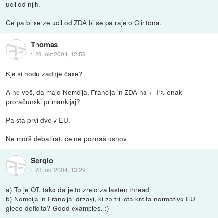
ucil od njih.
Ce pa bi se ze ucil od ZDA bi se pa raje o Clintona.
Thomas
::
23. okt 2004, 12:53
Kje si hodu zadnje čase?
A ne veš, da majo Nemčija, Francija in ZDA na +-1% enak
proračunski primankljaj?
Pa sta prvi dve v EU.
Ne morš debatirat, če ne poznaš osnov.
Sergio
::
23. okt 2004, 13:29
a) To je OT, tako da je to zrelo za lasten thread
b) Nemcija in Francija, drzavi, ki ze tri leta krsita normative EU
glede deficita? Good examples. :)