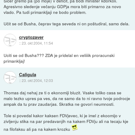
Sicer gremo pa (po moje) v deficit, pa bodi minister kdorkoli.
Agresivno sledenje večanju GDPja mora biti primarno za novo
vlado. Pa tudi primankljaji ne bodo problem.
Učit se od Busha, čeprav tega seveda ni on poštudiral, samo dela.
cryptozaver
::
23. okt 2004, 11:54
Uciti se od Busha??? ZDA je pridelal en veliiiik proracunski
primankljaj!
Caligula
::
23. okt 2004, 12:03
Thomas daj nehaj ze ti o ekonomiji bluzit. Vsake toliko casa se
malo tezko upres pa ves, da ne samo da to ni ravno tvoje podrocje
ampak da tu prav zaudarjas. Skratka ne govori neumnosti.
Tole si povedal kakor kaksen FDVjevec, ki je imel z ekoomijo v
zivljenju stika na par predavanjih na kakem FDVju ali na tecaju kje
na filofaksu ali pa na kakem krozku