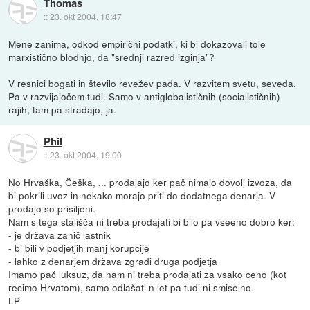
Thomas
::
23. okt 2004, 18:47
Mene zanima, odkod empirični podatki, ki bi dokazovali tole
marxistično blodnjo, da "srednji razred izginja"?
V resnici bogati in število revežev pada. V razvitem svetu, seveda.
Pa v razvijajočem tudi. Samo v antiglobalističnih (socialističnih)
rajih, tam pa stradajo, ja.
Phil
::
23. okt 2004, 19:00
No Hrvaška, Češka, ... prodajajo ker pač nimajo dovolj izvoza, da
bi pokrili uvoz in nekako morajo priti do dodatnega denarja. V
prodajo so prisiljeni.
Nam s tega stališča ni treba prodajati bi bilo pa vseeno dobro ker:
- je država zanič lastnik
- bi bili v podjetjih manj korupcije
- lahko z denarjem država zgradi druga podjetja
Imamo pač luksuz, da nam ni treba prodajati za vsako ceno (kot
recimo Hrvatom), samo odlašati n let pa tudi ni smiselno.
LP