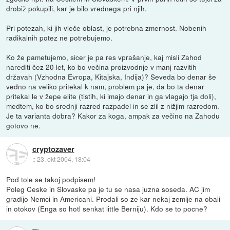
drobiž pokupili, kar je bilo vrednega pri njih.
Pri potezah, ki jih vleče oblast, je potrebna zmernost. Nobenih
radikalnih potez ne potrebujemo.
Ko že pametujemo, sicer je pa res vprašanje, kaj misli Zahod
narediti čez 20 let, ko bo večina proizvodnje v manj razvitih
državah (Vzhodna Evropa, Kitajska, Indija)? Seveda bo denar še
vedno na veliko pritekal k nam, problem pa je, da bo ta denar
pritekal le v žepe elite (tistih, ki imajo denar in ga vlagajo tja doli),
medtem, ko bo srednji razred razpadel in se zlil z nižjim razredom.
Je ta varianta dobra? Kakor za koga, ampak za večino na Zahodu
gotovo ne.
cryptozaver
::
23. okt 2004, 18:04
Pod tole se takoj podpisem!
Poleg Ceske in Slovaske pa je tu se nasa juzna soseda. AC jim
gradijo Nemci in Americani. Prodali so ze kar nekaj zemlje na obali
in otokov (Enga so hotl senkat little Berniju). Kdo se to pocne?