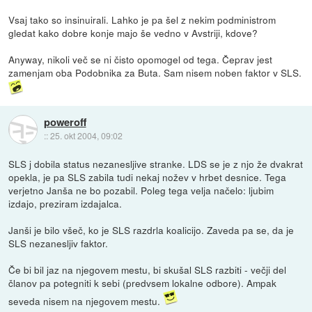
Vsaj tako so insinuirali. Lahko je pa šel z nekim podministrom
gledat kako dobre konje majo še vedno v Avstriji, kdove?
Anyway, nikoli več se ni čisto opomogel od tega. Čeprav jest
zamenjam oba Podobnika za Buta. Sam nisem noben faktor v SLS.
poweroff
::
25. okt 2004, 09:02
SLS j dobila status nezanesljive stranke. LDS se je z njo že dvakrat
opekla, je pa SLS zabila tudi nekaj nožev v hrbet desnice. Tega
verjetno Janša ne bo pozabil. Poleg tega velja načelo: ljubim
izdajo, preziram izdajalca.
Janši je bilo všeč, ko je SLS razdrla koalicijo. Zaveda pa se, da je
SLS nezanesljiv faktor.
Če bi bil jaz na njegovem mestu, bi skušal SLS razbiti - večji del
članov pa potegniti k sebi (predvsem lokalne odbore). Ampak
seveda nisem na njegovem mestu.