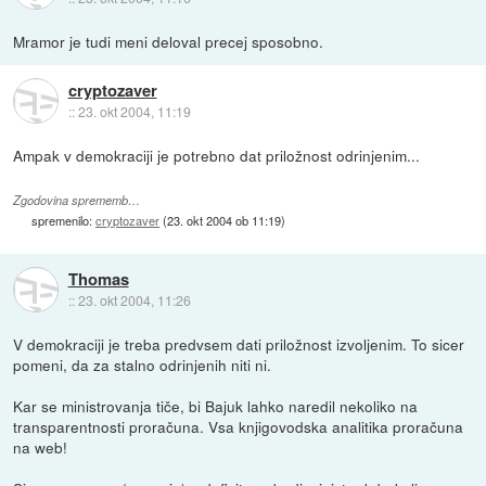
Mramor je tudi meni deloval precej sposobno.
cryptozaver
::
23. okt 2004, 11:19
Ampak v demokraciji je potrebno dat priložnost odrinjenim...
Zgodovina sprememb…
spremenilo:
cryptozaver
(
23. okt 2004 ob 11:19
)
Thomas
::
23. okt 2004, 11:26
V demokraciji je treba predvsem dati priložnost izvoljenim. To sicer
pomeni, da za stalno odrinjenih niti ni.
Kar se ministrovanja tiče, bi Bajuk lahko naredil nekoliko na
transparentnosti proračuna. Vsa knjigovodska analitika proračuna
na web!