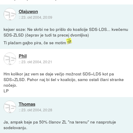
Olajuwon
::
23. okt 2004, 20:09
kejser soze: Ne skrbi ne bo prišlo do koalicije SDS-LDS... kvečemu
SDS-ZLSD (čeprav je tudi ta precej dvomljiva)
Ti plačam gajbo pira, če se motim
Phil
::
23. okt 2004, 20:21
Hm kolikor jaz vem se daje večjo možnost SDS+LDS kot pa
SDS+ZLSD. Pahor naj bi šel v koalicijo, samo ostali člani stranke
nočejo.
LP
Thomas
::
23. okt 2004, 20:28
Ja, ampak baje pa 50% članov ZL "na terenu" ne nasprotuje
sodelovanju.