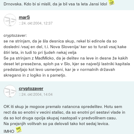
Drnovska. Kdo bi si mislil, da je bil vsa ta leta Jansi Idol
marS
::
24. okt 2004, 12:37
cryptozaver:
se ne strinjam, da je šla desnica skup, rekel bi edinole da so
dosledni /vsaj en del, t.i. Nova Slovenija/ ker so to furali vsaj kake
štiri leta, in tudi to pri ljudeh nekaj velja
Se pa strinjam z MadMicko, da je delitev na leve in desne že kakih
deset let presežena, sploh pa v Slo, kjer se največji lastniki kapitala
predstavljajo kot levo usmerjeni, kar je v normalnih državah
skregano in z logiko in s pametjo.
cryptozaver
::
24. okt 2004, 14:04
OK iti skup je mogoce premalo natancna opredelitev. Hotu sem
rect da so enotni v vecini stalisc, da so enotni pri sestavi vlade in
da so kot druga opcija skupaj nastopali v predvolilnem casu.
Na prejsnjih volitvah so pa delovali tako kot sedaj levica.
IMHO