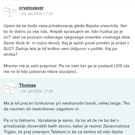
cryptozaver
::
23. okt 2004, 17:34
Upam da se bodo vasa pricakovanja glede Bajuka uresnicila. Ker
bo to dobro za vse nas. Ampak sprasujem se, kdo hudica pa je
on? Jest ne poznam nobenega njegovega omembe vrednega dela.
Samo titula dr. ni nujno dovolj. Kaj je sploh pocel preden je prisel v
SLO? Zadnja leta je bil kolikor vem izkljucno v politiki. Kaj pa
stroka?
Mramor me je zelo preprical. Pa ne zato ker ga je postavil LDS (da
me ne bi kdo pobarval rdece slucajno).
Thomas
::
23. okt 2004, 17:43
Ma je bil prej en funkcionar pri mednarodni banki, nekej tacga. Tko
da neumen ali nestrokoven zagotovo ni.
Pa ni to bistveno. Vprašanje je samo, če bo ali če ne bo šel v
privatizacijo slovenskih belih slonov, kakor je recimo Zavarovalnica
Triglav, že prej omenjeni Telekom in še za stotine ali celo tisoče