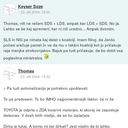
Keyser Soze
::
23. okt 2004, 19:30
Thomas, niti ne rečem SDS + LDS, ampak kar LDS + SDS. No ja.
Lahko se še kaj spremeni, ker ni nič uradno... Ampak dvomim.
SLS in NSi pa nimata kaj delat v koaliciji. Imam filing, da Janšo
počasi srečuje pamet.In ve da mu v takšni koaliciji kot jo pričakuje
raja manjka strokovnjakov. Bajuk pa tudi pričakuje, da bo dobil vsa
poglavitna ministrstva.
Thomas
::
23. okt 2004, 19:32
> Pa tudi avtomatizacijo je potrebno upoštevati.
To pa predvsem. To bo IMHO najpomembnejši faktor, če ni že.
TOYOTA je odprla v ZDA tovarno motorjev, ki skoraj ne zaposluje
delavcev. V dveh letih mislijo, da se bo izplačala.
Dirka je tukaj. A bomo mi kej dirkali? Jest mislim da bi lahko.