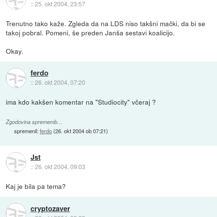
::
25. okt 2004, 23:57
Trenutno tako kaže. Zgleda da na LDS niso takšni mački, da bi se
takoj pobral. Pomeni, še preden Janša sestavi koalicijo.
Okay.
ferdo
::
26. okt 2004, 07:20
ima kdo kakšen komentar na "Studiocity" včeraj ?
Zgodovina sprememb…
spremenil:
ferdo
(
26. okt 2004 ob 07:21
)
Jst
::
26. okt 2004, 09:03
Kaj je bila pa tema?
cryptozaver