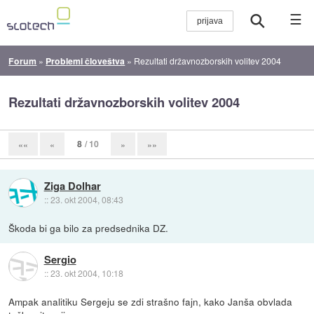
☰
Forum
»
Problemi človeštva
»
Rezultati državnozborskih volitev 2004
Rezultati državnozborskih volitev 2004
8
/ 10
««
«
»
»»
Ziga Dolhar
::
23. okt 2004, 08:43
Škoda bi ga bilo za predsednika DZ.
Sergio
::
23. okt 2004, 10:18
Ampak analitiku Sergeju se zdi strašno fajn, kako Janša obvlada