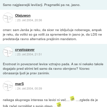
Samo najglasnejši levičarji. Pragmatiki pa ne, jasno.
Olajuwon
::
23. okt 2004, 20:36
cman: sam Janša je reku, da sicer ne izključuje nobenega, ampak
je reku, da volilci so ga volili za spremembe in jasno je, da LDS ne
predstavlja ravno alternativa prejšnim mandatom.
cryptozaver
::
23. okt 2004, 21:51
Enotnost in povezanost levice vztrajno pada. A se ni nekako takole
dogajalo pred stirimi leti samo da ravno obrnjeno? Vzorec
obnasanja ljudi je prav zanimiv.
marS
::
24. okt 2004, 00:39
nekega skupnega interesa na levici ni več....
....zgleda da je
folk začel razmišljat s svojo glavo....