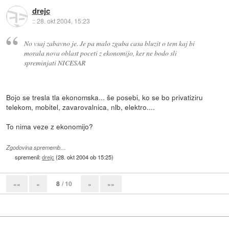
drejc
::
28. okt 2004, 15:23
No vsaj zabavno je. Je pa malo zguba casa bluzit o tem kaj bi
morala nova oblast poceti z ekonomijo, ker ne bodo sli
spreminjati NICESAR
Bojo se tresla tla ekonomska... še posebi, ko se bo privatiziru
telekom, mobitel, zavarovalnica, nlb, elektro....
To nima veze z ekonomijo?
Zgodovina sprememb…
spremenil:
drejc
(
28. okt 2004 ob 15:25
)
8
/ 10
««
«
»
»»