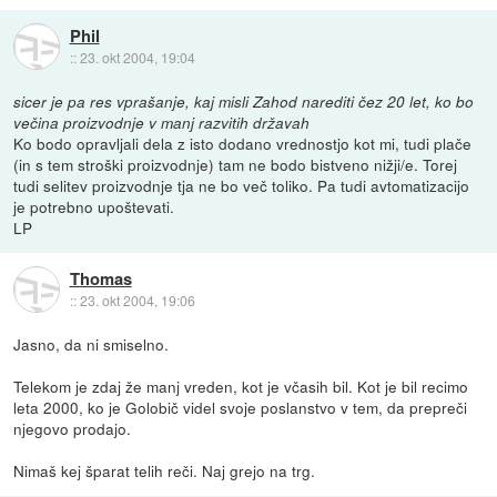
Phil
::
23. okt 2004, 19:04
sicer je pa res vprašanje, kaj misli Zahod narediti čez 20 let, ko bo
večina proizvodnje v manj razvitih državah
Ko bodo opravljali dela z isto dodano vrednostjo kot mi, tudi plače
(in s tem stroški proizvodnje) tam ne bodo bistveno nižji/e. Torej
tudi selitev proizvodnje tja ne bo več toliko. Pa tudi avtomatizacijo
je potrebno upoštevati.
LP
Thomas
::
23. okt 2004, 19:06
Jasno, da ni smiselno.
Telekom je zdaj že manj vreden, kot je včasih bil. Kot je bil recimo
leta 2000, ko je Golobič videl svoje poslanstvo v tem, da prepreči
njegovo prodajo.
Nimaš kej šparat telih reči. Naj grejo na trg.