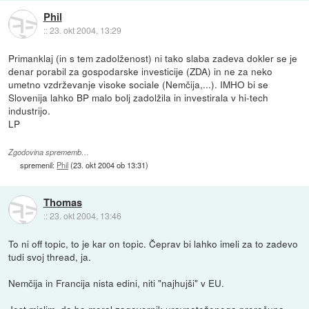
Phil
::
23. okt 2004, 13:29
Primanklaj (in s tem zadolženost) ni tako slaba zadeva dokler se je
denar porabil za gospodarske investicije (ZDA) in ne za neko
umetno vzdrževanje visoke sociale (Nemčija,...). IMHO bi se
Slovenija lahko BP malo bolj zadolžila in investirala v hi-tech
industrijo.
LP
Zgodovina sprememb…
spremenil:
Phil
(
23. okt 2004 ob 13:31
)
Thomas
::
23. okt 2004, 13:46
To ni off topic, to je kar on topic. Čeprav bi lahko imeli za to zadevo
tudi svoj thread, ja.
Nemčija in Francija nista edini, niti "najhujši" v EU.