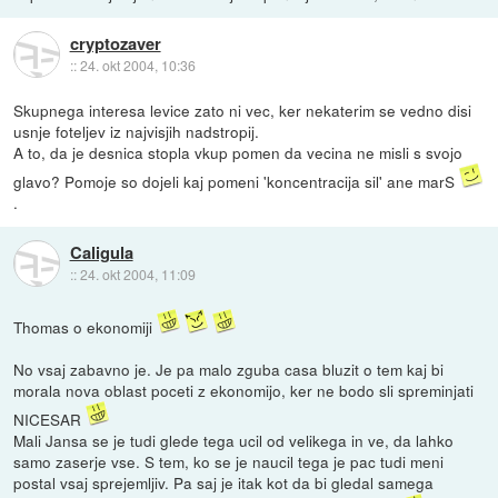
cryptozaver
::
24. okt 2004, 10:36
Skupnega interesa levice zato ni vec, ker nekaterim se vedno disi
usnje foteljev iz najvisjih nadstropij.
A to, da je desnica stopla vkup pomen da vecina ne misli s svojo
glavo? Pomoje so dojeli kaj pomeni 'koncentracija sil' ane marS
.
Caligula
::
24. okt 2004, 11:09
Thomas o ekonomiji
No vsaj zabavno je. Je pa malo zguba casa bluzit o tem kaj bi
morala nova oblast poceti z ekonomijo, ker ne bodo sli spreminjati
NICESAR
Mali Jansa se je tudi glede tega ucil od velikega in ve, da lahko
samo zaserje vse. S tem, ko se je naucil tega je pac tudi meni
postal vsaj sprejemljiv. Pa saj je itak kot da bi gledal samega