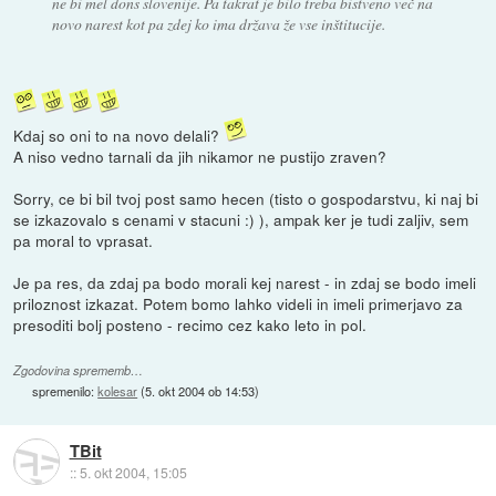
ne bi mel dons slovenije. Pa takrat je bilo treba bistveno več na
novo narest kot pa zdej ko ima država že vse inštitucije.
Kdaj so oni to na novo delali?
A niso vedno tarnali da jih nikamor ne pustijo zraven?
Sorry, ce bi bil tvoj post samo hecen (tisto o gospodarstvu, ki naj bi
se izkazovalo s cenami v stacuni :) ), ampak ker je tudi zaljiv, sem
pa moral to vprasat.
Je pa res, da zdaj pa bodo morali kej narest - in zdaj se bodo imeli
priloznost izkazat. Potem bomo lahko videli in imeli primerjavo za
presoditi bolj posteno - recimo cez kako leto in pol.
Zgodovina sprememb…
spremenilo:
kolesar
(
5. okt 2004 ob 14:53
)
TBit
::
5. okt 2004, 15:05