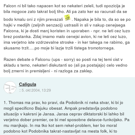
Falcon ni bil tako napacen kot so nekateri zeleli, tudi opozicija je
bila mogoce zato takrat bolj tiho. Ali pa zato ker so racunali da se
bodo kmalu oni z njim prevazali
. Napaka je bila to, da so se po
hajki v medijih (zeljnih senzacij) ustrasili in sli v nakup cenejsega
Falcona, ki je dosti manj koristen in uporaben - npr. ne leti cez luzo
brez postanka. Zdaj imamo malo cenejsi avion, ki ne leti cez luzo,
ima verjetno iste vzdrzevalne stroske - in ker takega ne rabimo, ga
skusamo trzit.....po moje bi lazje trzili tistega tromotornega.
Razen debate o Falconu (ups - sorry) so posti na tej temi cist v
skladu s temo, nekateri diskutanti so (ali pa postajajo) celo vedno
bolj zmerni in premisljeni - ni razloga za zaklep.
Caligula
::
5. okt 2004, 13:29
1. Thomas ma prav, ko pravi, da Podobnik ni neka stvar, ki bi jo
mogli specificno Bajuku obesat. Ampak predstavlja podobno
situacijo v kakrsni je Jansa. Jansa ceprav diktatorski bi lahko bil
verjetno dober premier, ce bi mel sposobne delavce-funkcijsko. Pa
mu manjkajo. In ma tko kot sem rekel-problem, ker bo moral
podobno kot Podobnika takrat-nastavljat na mesta folk, ki to