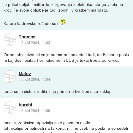
je prišel obljubit milijarde iz trgovanja z elektriko, sta ga vzela na
krov. Te svoje obljube je tudi izpolnil v kratkem mandatu.
Katere kadrovske rošade še?
Thomas
::
5. okt 2004, 11:03
Zaradi objektivnosti voljo pa moram povedati tudi, da Falconu poslu
ni kaj dosti očitat. Formalno ne in LDS je tukaj trpela po krivici.
Matev
::
5. okt 2004, 11:04
tema se je čisto izrodila in je primerna kvečjemu za zaklep
borchi
::
5. okt 2004, 11:09
hmmm, zanimivo. opozicijo so v glavnem motle
tehnikalije/formalnosti na falkonu, niti ne vsebina posla. a so sedeli