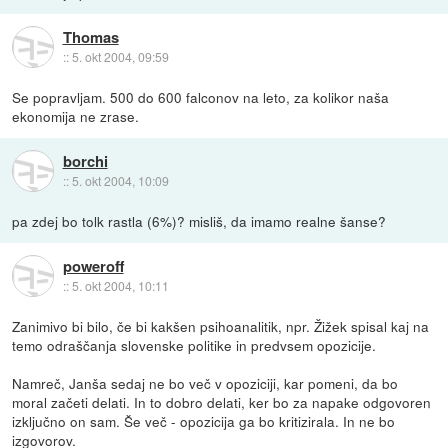
Thomas
::
5. okt 2004, 09:59
Se popravljam. 500 do 600 falconov na leto, za kolikor naša
ekonomija ne zrase.
borchi
::
5. okt 2004, 10:09
pa zdej bo tolk rastla (6%)? misliš, da imamo realne šanse?
poweroff
::
5. okt 2004, 10:11
Zanimivo bi bilo, če bi kakšen psihoanalitik, npr. Žižek spisal kaj na
temo odraščanja slovenske politike in predvsem opozicije.
Namreč, Janša sedaj ne bo več v opoziciji, kar pomeni, da bo
moral začeti delati. In to dobro delati, ker bo za napake odgovoren
izključno on sam. Še več - opozicija ga bo kritizirala. In ne bo
izgovorov.