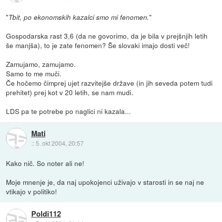
"
"
Tbit, po ekonomskih kazalci smo mi fenomen.
Gospodarska rast 3,6 (da ne govorimo, da je bila v prejšnjih letih
še manjša), to je zate fenomen? Še slovaki imajo dosti več!
Zamujamo, zamujamo.
Samo to me muči.
Če hočemo čimprej ujet razvitejše države (in jih seveda potem tudi
prehitet) prej kot v 20 letih, se nam mudi.
LDS pa te potrebe po naglici ni kazala...
Mati
::
5. okt 2004, 20:57
Kako nič. So noter ali ne!
Moje mnenje je, da naj upokojenci uživajo v starosti in se naj ne
vtikajo v politiko!
Poldi112