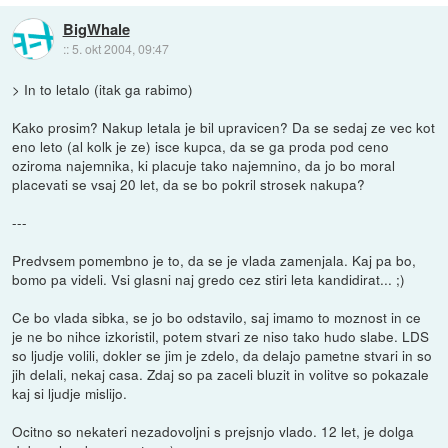
BigWhale
::
5. okt 2004, 09:47
> In to letalo (itak ga rabimo)
Kako prosim? Nakup letala je bil upravicen? Da se sedaj ze vec kot
eno leto (al kolk je ze) isce kupca, da se ga proda pod ceno
oziroma najemnika, ki placuje tako najemnino, da jo bo moral
placevati se vsaj 20 let, da se bo pokril strosek nakupa?
---
Predvsem pomembno je to, da se je vlada zamenjala. Kaj pa bo,
bomo pa videli. Vsi glasni naj gredo cez stiri leta kandidirat... ;)
Ce bo vlada sibka, se jo bo odstavilo, saj imamo to moznost in ce
je ne bo nihce izkoristil, potem stvari ze niso tako hudo slabe. LDS
so ljudje volili, dokler se jim je zdelo, da delajo pametne stvari in so
jih delali, nekaj casa. Zdaj so pa zaceli bluzit in volitve so pokazale
kaj si ljudje mislijo.
Ocitno so nekateri nezadovoljni s prejsnjo vlado. 12 let, je dolga