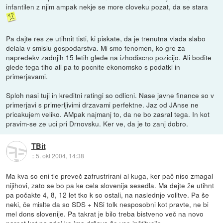
infantilen z njim ampak nekje se more cloveku pozat, da se stara
Pa dajte res ze utihnit tisti, ki piskate, da je trenutna vlada slabo
delala v smislu gospodarstva. Mi smo fenomen, ko gre za
napredekv zadnjih 15 letih glede na izhodiscno pozicijo. Ali bodite
glede tega tiho ali pa to pocnite ekonomsko s podatki in
primerjavami.
Sploh nasi tuji in kreditni ratingi so odlicni. Nase javne finance so v
primerjavi s primerljivimi drzavami perfektne. Jaz od JAnse ne
pricakujem veliko. AMpak najmanj to, da ne bo zasral tega. In kot
pravim-se ze uci pri Drnovsku. Ker ve, da je to zanj dobro.
TBit
::
5. okt 2004, 14:38
Ma kva so eni tle preveč zafrustrirani al kuga, ker pač niso zmagal
nijihovi, zato se bo pa ke cela slovenija sesedla. Ma dejte že utihnt
pa počakte 4, 8, 12 let tko k so ostali, na naslednje volitve. Pa še
neki, če mislte da so SDS + NSi tolk nesposobni kot pravte, ne bi
mel dons slovenije. Pa takrat je bilo treba bistveno več na novo