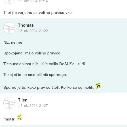
::
5. okt 2004, 21:14
Ti bi jim verjetno se volilno pravico vzel.
Thomas
::
5. okt 2004, 21:22
NE, ne, ne.
Upokojenci imajo volilno pravico.
Tista malenkost njih, ki je volila DeSUSa - tudi.
Tukaj ni in ne sme biti nič spornega.
Sporno je to, kako prav so šteli. Koliko so se motili.
Tilen
::
5. okt 2004, 21:27
"motili"