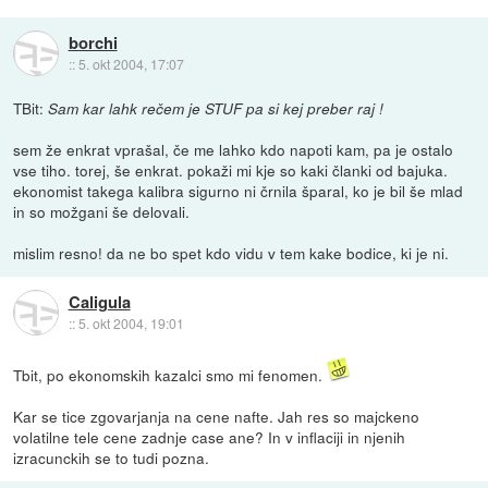
borchi
::
5. okt 2004, 17:07
TBit:
Sam kar lahk rečem je STUF pa si kej preber raj !
sem že enkrat vprašal, če me lahko kdo napoti kam, pa je ostalo
vse tiho. torej, še enkrat. pokaži mi kje so kaki članki od bajuka.
ekonomist takega kalibra sigurno ni črnila šparal, ko je bil še mlad
in so možgani še delovali.
mislim resno! da ne bo spet kdo vidu v tem kake bodice, ki je ni.
Caligula
::
5. okt 2004, 19:01
Tbit, po ekonomskih kazalci smo mi fenomen.
Kar se tice zgovarjanja na cene nafte. Jah res so majckeno
volatilne tele cene zadnje case ane? In v inflaciji in njenih
izracunckih se to tudi pozna.