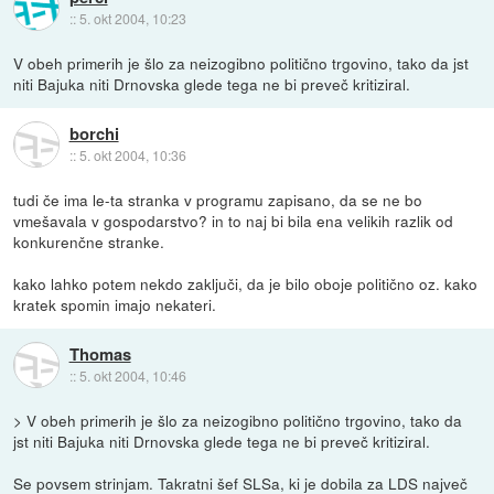
::
5. okt 2004, 10:23
V obeh primerih je šlo za neizogibno politično trgovino, tako da jst
niti Bajuka niti Drnovska glede tega ne bi preveč kritiziral.
borchi
::
5. okt 2004, 10:36
tudi če ima le-ta stranka v programu zapisano, da se ne bo
vmešavala v gospodarstvo? in to naj bi bila ena velikih razlik od
konkurenčne stranke.
kako lahko potem nekdo zaključi, da je bilo oboje politično oz. kako
kratek spomin imajo nekateri.
Thomas
::
5. okt 2004, 10:46
> V obeh primerih je šlo za neizogibno politično trgovino, tako da
jst niti Bajuka niti Drnovska glede tega ne bi preveč kritiziral.
Se povsem strinjam. Takratni šef SLSa, ki je dobila za LDS največ