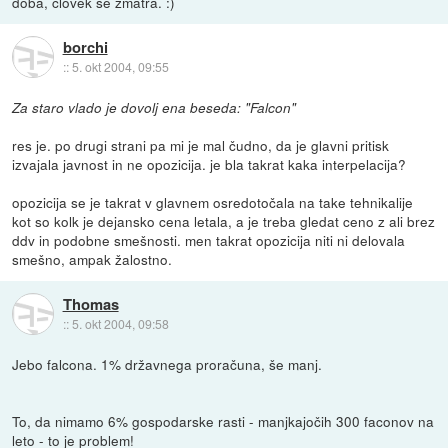
doba, clovek se zmatra. :)
borchi
::
5. okt 2004, 09:55
Za staro vlado je dovolj ena beseda: "Falcon"
res je. po drugi strani pa mi je mal čudno, da je glavni pritisk
izvajala javnost in ne opozicija. je bla takrat kaka interpelacija?
opozicija se je takrat v glavnem osredotočala na take tehnikalije
kot so kolk je dejansko cena letala, a je treba gledat ceno z ali brez
ddv in podobne smešnosti. men takrat opozicija niti ni delovala
smešno, ampak žalostno.
Thomas
::
5. okt 2004, 09:58
Jebo falcona. 1% državnega proračuna, še manj.
To, da nimamo 6% gospodarske rasti - manjkajočih 300 faconov na
leto - to je problem!