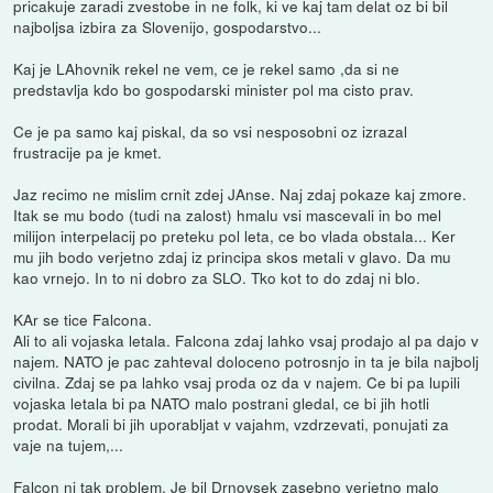
pricakuje zaradi zvestobe in ne folk, ki ve kaj tam delat oz bi bil
najboljsa izbira za Slovenijo, gospodarstvo...
Kaj je LAhovnik rekel ne vem, ce je rekel samo ,da si ne
predstavlja kdo bo gospodarski minister pol ma cisto prav.
Ce je pa samo kaj piskal, da so vsi nesposobni oz izrazal
frustracije pa je kmet.
Jaz recimo ne mislim crnit zdej JAnse. Naj zdaj pokaze kaj zmore.
Itak se mu bodo (tudi na zalost) hmalu vsi mascevali in bo mel
milijon interpelacij po preteku pol leta, ce bo vlada obstala... Ker
mu jih bodo verjetno zdaj iz principa skos metali v glavo. Da mu
kao vrnejo. In to ni dobro za SLO. Tko kot to do zdaj ni blo.
KAr se tice Falcona.
Ali to ali vojaska letala. Falcona zdaj lahko vsaj prodajo al pa dajo v
najem. NATO je pac zahteval doloceno potrosnjo in ta je bila najbolj
civilna. Zdaj se pa lahko vsaj proda oz da v najem. Ce bi pa lupili
vojaska letala bi pa NATO malo postrani gledal, ce bi jih hotli
prodat. Morali bi jih uporabljat v vajahm, vzdrzevati, ponujati za
vaje na tujem,...
Falcon ni tak problem. Je bil Drnovsek zasebno verjetno malo