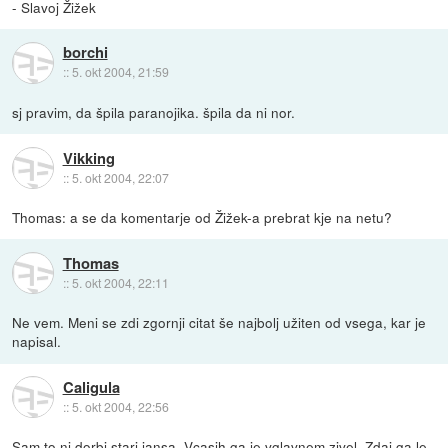
- Slavoj Žižek
borchi
::
5. okt 2004, 21:59
sj pravim, da špila paranojika. špila da ni nor.
Vikking
::
5. okt 2004, 22:07
Thomas: a se da komentarje od Žižek-a prebrat kje na netu?
Thomas
::
5. okt 2004, 22:11
Ne vem. Meni se zdi zgornji citat še najbolj užiten od vsega, kar je
napisal.
Caligula
::
5. okt 2004, 22:56
Sam to ni dorbi stari jansa. Vcasih ga je vglavnem zivel. Zdaj ga le