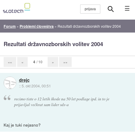
☰
Forum
»
Problemi človeštva
»
Rezultati državnozborskih volitev 2004
Rezultati državnozborskih volitev 2004
4
/ 10
««
«
»
»»
drejc
::
5. okt 2004, 00:51
recimo tiste o 12 letih škode na 50 let podlage ipd. in to je
prijavljal večkrat sam lider sds-a
Kaj je tuki nejasno?