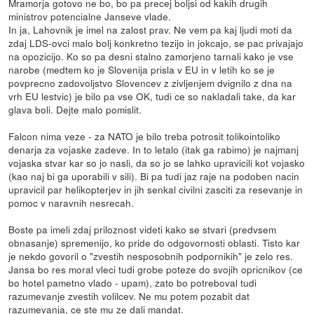
Mramorja gotovo ne bo, bo pa precej boljsi od kakih drugih
ministrov potencialne Janseve vlade.
In ja, Lahovnik je imel na zalost prav. Ne vem pa kaj ljudi moti da
zdaj LDS-ovci malo bolj konkretno tezijo in jokcajo, se pac privajajo
na opozicijo. Ko so pa desni stalno zamorjeno tarnali kako je vse
narobe (medtem ko je Slovenija prisla v EU in v letih ko se je
povprecno zadovoljstvo Slovencev z zivljenjem dvignilo z dna na
vrh EU lestvic) je bilo pa vse OK, tudi ce so nakladali take, da kar
glava boli. Dejte malo pomislit.
Falcon nima veze - za NATO je bilo treba potrosit tolikointoliko
denarja za vojaske zadeve. In to letalo (itak ga rabimo) je najmanj
vojaska stvar kar so jo nasli, da so jo se lahko upravicili kot vojasko
(kao naj bi ga uporabili v sili). Bi pa tudi jaz raje na podoben nacin
upravicil par helikopterjev in jih senkal civilni zasciti za resevanje in
pomoc v naravnih nesrecah.
Boste pa imeli zdaj priloznost videti kako se stvari (predvsem
obnasanje) spremenijo, ko pride do odgovornosti oblasti. Tisto kar
je nekdo govoril o "zvestih nesposobnih podpornikih" je zelo res.
Jansa bo res moral vleci tudi grobe poteze do svojih opricnikov (ce
bo hotel pametno vlado - upam), zato bo potreboval tudi
razumevanje zvestih volilcev. Ne mu potem pozabit dat
razumevanja, ce ste mu ze dali mandat.