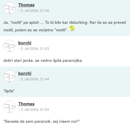
Thomas
::
5. okt 2004, 21:40
Ja, "motili" pa sploh ... To bi bilo kar disturbing. Ker če so se preveč
motili, potem so se verjetno "motili".
borchi
::
5. okt 2004, 21:43
dobri stari janša. se vedno špila paranojika.
borchi
::
5. okt 2004, 21:44
"špila"
Thomas
::
5. okt 2004, 21:54
"Seveda da sem paranoik, sej nisem nor!"