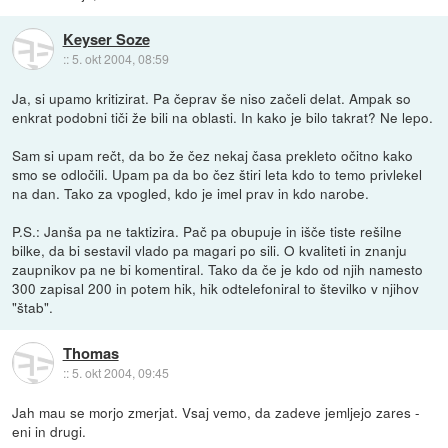
Keyser Soze
::
5. okt 2004, 08:59
Ja, si upamo kritizirat. Pa čeprav še niso začeli delat. Ampak so
enkrat podobni tiči že bili na oblasti. In kako je bilo takrat? Ne lepo.
Sam si upam rečt, da bo že čez nekaj časa prekleto očitno kako
smo se odločili. Upam pa da bo čez štiri leta kdo to temo privlekel
na dan. Tako za vpogled, kdo je imel prav in kdo narobe.
P.S.: Janša pa ne taktizira. Pač pa obupuje in išče tiste rešilne
bilke, da bi sestavil vlado pa magari po sili. O kvaliteti in znanju
zaupnikov pa ne bi komentiral. Tako da če je kdo od njih namesto
300 zapisal 200 in potem hik, hik odtelefoniral to številko v njihov
"štab".
Thomas
::
5. okt 2004, 09:45
Jah mau se morjo zmerjat. Vsaj vemo, da zadeve jemljejo zares -
eni in drugi.