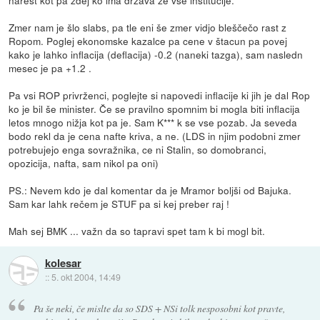
narest kot pa zdej ko ima država že vse inštitucije.
Zmer nam je šlo slabs, pa tle eni še zmer vidjo bleščečo rast z
Ropom. Poglej ekonomske kazalce pa cene v štacun pa povej
kako je lahko inflacija (deflacija) -0.2 (naneki tazga), sam nasledn
mesec je pa +1.2 .
Pa vsi ROP privrženci, poglejte si napovedi inflacije ki jih je dal Rop
ko je bil še minister. Če se pravilno spomnim bi mogla biti inflacija
letos mnogo nižja kot pa je. Sam K*** k se vse pozab. Ja seveda
bodo rekl da je cena nafte kriva, a ne. (LDS in njim podobni zmer
potrebujejo enga sovražnika, ce ni Stalin, so domobranci,
opozicija, nafta, sam nikol pa oni)
PS.: Nevem kdo je dal komentar da je Mramor boljši od Bajuka.
Sam kar lahk rečem je STUF pa si kej preber raj !
Mah sej BMK ... važn da so tapravi spet tam k bi mogl bit.
kolesar
::
5. okt 2004, 14:49
Pa še neki, če mislte da so SDS + NSi tolk nesposobni kot pravte,