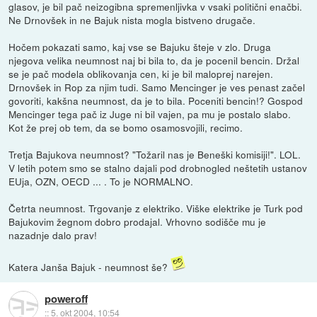
glasov, je bil pač neizogibna spremenljivka v vsaki politični enačbi.
Ne Drnovšek in ne Bajuk nista mogla bistveno drugače.
Hočem pokazati samo, kaj vse se Bajuku šteje v zlo. Druga
njegova velika neumnost naj bi bila to, da je pocenil bencin. Držal
se je pač modela oblikovanja cen, ki je bil maloprej narejen.
Drnovšek in Rop za njim tudi. Samo Mencinger je ves penast začel
govoriti, kakšna neumnost, da je to bila. Poceniti bencin!? Gospod
Mencinger tega pač iz Juge ni bil vajen, pa mu je postalo slabo.
Kot že prej ob tem, da se bomo osamosvojili, recimo.
Tretja Bajukova neumnost? "Tožaril nas je Beneški komisiji!". LOL.
V letih potem smo se stalno dajali pod drobnogled neštetih ustanov
EUja, OZN, OECD ... . To je NORMALNO.
Četrta neumnost. Trgovanje z elektriko. Viške elektrike je Turk pod
Bajukovim žegnom dobro prodajal. Vrhovno sodišče mu je
nazadnje dalo prav!
Katera Janša Bajuk - neumnost še?
poweroff
::
5. okt 2004, 10:54