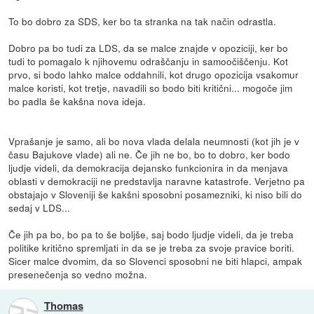
To bo dobro za SDS, ker bo ta stranka na tak način odrastla.
Dobro pa bo tudi za LDS, da se malce znajde v opoziciji, ker bo
tudi to pomagalo k njihovemu odraščanju in samoočiščenju. Kot
prvo, si bodo lahko malce oddahnili, kot drugo opozicija vsakomur
malce koristi, kot tretje, navadili so bodo biti kritični... mogoče jim
bo padla še kakšna nova ideja.
Vprašanje je samo, ali bo nova vlada delala neumnosti (kot jih je v
času Bajukove vlade) ali ne. Če jih ne bo, bo to dobro, ker bodo
ljudje videli, da demokracija dejansko funkcionira in da menjava
oblasti v demokraciji ne predstavlja naravne katastrofe. Verjetno pa
obstajajo v Sloveniji še kakšni sposobni posamezniki, ki niso bili do
sedaj v LDS...
Če jih pa bo, bo pa to še boljše, saj bodo ljudje videli, da je treba
politike kritično spremljati in da se je treba za svoje pravice boriti.
Sicer malce dvomim, da so Slovenci sposobni ne biti hlapci, ampak
presenečenja so vedno možna.
Thomas