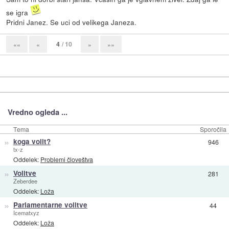
se igra
Pridni Janez. Se uci od velikega Janeza.
4
/ 10
««
«
»
»»
Vredno ogleda ...
Tema
Sporočila
»
koga volit?
946
tx-z
Oddelek:
Problemi človeštva
»
Volitve
281
Zeberdee
Oddelek:
Loža
»
Parlamentarne volitve
44
Icematxyz
Oddelek:
Loža