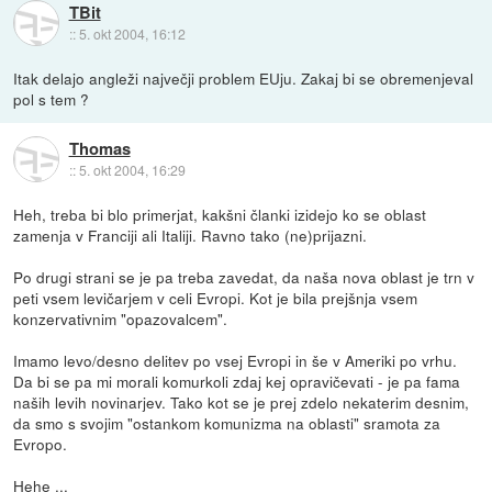
TBit
::
5. okt 2004, 16:12
Itak delajo angleži največji problem EUju. Zakaj bi se obremenjeval
pol s tem ?
Thomas
::
5. okt 2004, 16:29
Heh, treba bi blo primerjat, kakšni članki izidejo ko se oblast
zamenja v Franciji ali Italiji. Ravno tako (ne)prijazni.
Po drugi strani se je pa treba zavedat, da naša nova oblast je trn v
peti vsem levičarjem v celi Evropi. Kot je bila prejšnja vsem
konzervativnim "opazovalcem".
Imamo levo/desno delitev po vsej Evropi in še v Ameriki po vrhu.
Da bi se pa mi morali komurkoli zdaj kej opravičevati - je pa fama
naših levih novinarjev. Tako kot se je prej zdelo nekaterim desnim,
da smo s svojim "ostankom komunizma na oblasti" sramota za
Evropo.
Hehe ...