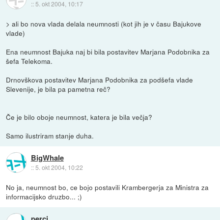
::
5. okt 2004, 10:17
> ali bo nova vlada delala neumnosti (kot jih je v času Bajukove
vlade)
Ena neumnost Bajuka naj bi bila postavitev Marjana Podobnika za
šefa Telekoma.
Drnovškova postavitev Marjana Podobnika za podšefa vlade
Slevenije, je bila pa pametna reč?
Če je bilo oboje neumnost, katera je bila večja?
Samo ilustriram stanje duha.
BigWhale
::
5. okt 2004, 10:22
No ja, neumnost bo, ce bojo postavili Krambergerja za Ministra za
informacijsko druzbo... ;)
perci