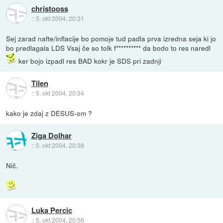
christooss
::
5. okt 2004, 20:31
Sej zarad nafte/inflacije bo pomoje tud padla prva izredna seja ki jo
bo predlagala LDS Vsaj če so tolk f********** da bodo to res naredl
ker bojo izpadl res BAD kokr je SDS pri zadnji
Tilen
::
5. okt 2004, 20:34
kako je zdaj z DESUS-om ?
Ziga Dolhar
::
5. okt 2004, 20:38
Nič.
Luka Percic
::
5. okt 2004, 20:56