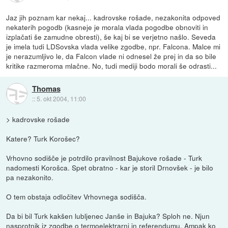
Jaz jih poznam kar nekaj... kadrovske rošade, nezakonita odpoved
nekaterih pogodb (kasneje je morala vlada pogodbe obnoviti in
izplačati še zamudne obresti), še kaj bi se verjetno našlo. Seveda
je imela tudi LDSovska vlada velike zgodbe, npr. Falcona. Malce mi
je nerazumljivo le, da Falcon vlade ni odnesel že prej in da so bile
kritike razmeroma mlačne. No, tudi mediji bodo morali še odrasti...
Thomas
::
5. okt 2004, 11:00
> kadrovske rošade
Katere? Turk Korošec?
Vrhovno sodišče je potrdilo pravilnost Bajukove rošade - Turk
nadomesti Korošca. Spet obratno - kar je storil Drnovšek - je bilo
pa nezakonito.
O tem obstaja odločitev Vrhovnega sodišča.
Da bi bil Turk kakšen lubljenec Janše in Bajuka? Sploh ne. Njun
nasprotnik iz zgodbe o termoelektrarni in referendumu. Ampak ko