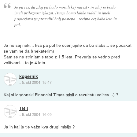
Je pa res, da zdaj pa bodo morali kej narest - in zdaj se bodo
imeli priloznost izkazat. Potem bomo lahko videli in imeli
primerjavo za presoditi bolj posteno - recimo cez kako leto in
pol.
Ja no saj neki... kva pa pol tle ocenjujete da bo slabs... še počakat
se vam ne da !(nekaterim)
Sam se ne strinjam s tabo z 1.5 leta. Preverja se vedno pred
volitvami... to je 4 leta.
kopernik
::
5. okt 2004, 15:47
Kaj si londonski Financial Times
misli
o rezultatu volitev :-) ?
TBit
::
5. okt 2004, 16:09
Ja in kaj je tle važn kva drugi misljo ?