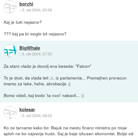
borchi
::
5. okt 2004, 00:56
Kaj je tuki nejasno?
??? kaj pa bi moglo bit nejasno?
BigWhale
::
5. okt 2004, 07:50
Za staro vlado je dovolj ena beseda: "Falcon"
To je dost, da vlada leti ;>, iz parlamenta... Premajhen proracun
imamo za take, hehe, akrobacije ;)
Bomo videli, kaj bodo 'ta novi' nabavli... :)
kolesar
::
5. okt 2004, 08:52
Ko ze tarnamo kako bo: Bajuk na mestu financ ministra po moje
sploh ne bo najvecje hudo. Saj je baje izkusen ekonomist. Boljsi od