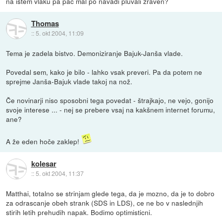
na istem vlaku pa pač mal po navadi pluvali zraven?
Thomas
::
5. okt 2004, 11:09
Tema je zadela bistvo. Demoniziranje Bajuk-Janša vlade.
Povedal sem, kako je bilo - lahko vsak preveri. Pa da potem ne
sprejme Janša-Bajuk vlade takoj na nož.
Če novinarji niso sposobni tega povedat - štrajkajo, ne vejo, gonijo
svoje interese ... - nej se prebere vsaj na kakšnem internet forumu,
ane?
A že eden hoče zaklep!
kolesar
::
5. okt 2004, 11:37
Matthai, totalno se strinjam glede tega, da je mozno, da je to dobro
za odrascanje obeh strank (SDS in LDS), ce ne bo v naslednjih
stirih letih prehudih napak. Bodimo optimisticni.