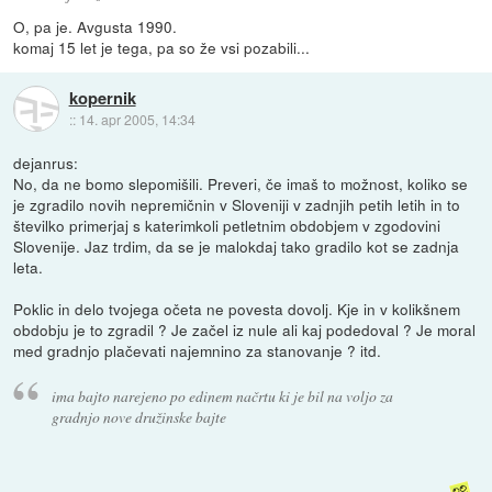
O, pa je. Avgusta 1990.
komaj 15 let je tega, pa so že vsi pozabili...
kopernik
::
14. apr 2005, 14:34
dejanrus:
No, da ne bomo slepomišili. Preveri, če imaš to možnost, koliko se
je zgradilo novih nepremičnin v Sloveniji v zadnjih petih letih in to
številko primerjaj s katerimkoli petletnim obdobjem v zgodovini
Slovenije. Jaz trdim, da se je malokdaj tako gradilo kot se zadnja
leta.
Poklic in delo tvojega očeta ne povesta dovolj. Kje in v kolikšnem
obdobju je to zgradil ? Je začel iz nule ali kaj podedoval ? Je moral
med gradnjo plačevati najemnino za stanovanje ? itd.
ima bajto narejeno po edinem načrtu ki je bil na voljo za
gradnjo nove družinske bajte