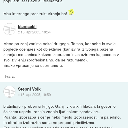
popularni šef Save ali Merkatorja.
Mau internega prestrukturiranja bo!
klanjsekII
::
15. apr 2005, 19:54
Mene pa zdaj zanima nekaj drugega. Tomas, ker sebe in svoje
poglede ocenjues kot objektivne (kar izvira iz tvojega bazena
znanja) me zanima kaksno izobrazbo imas oziroma kaj pocnes v
svoj zivljenju (profesionalno, da se razumemo).
Enako vprasanje se username-u.
Hvala.
Stepni Volk
::
15. apr 2005, 19:59
blatnilisjic - preberi si knjigo: Ganiji v kratkih hlačah, ki govori o
šolskem uspehu raznih znanih ljudi tokom zgodovine...
Poanta: izborazba sicer je neko merilo izobraženosti, ni pa edino.
In obratno izobrazba sama ne prepodi primitivizma.
Forum je vsaj v mojem pogledu anonimen, torej so te podatki