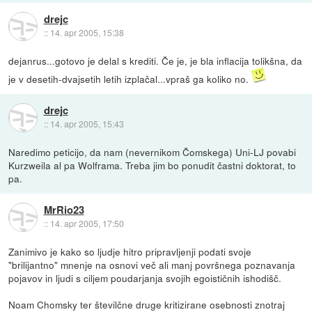
drejc
::
14. apr 2005, 15:38
dejanrus...gotovo je delal s krediti. Če je, je bla inflacija tolikšna, da
je v desetih-dvajsetih letih izplačal...vpraš ga koliko no.
drejc
::
14. apr 2005, 15:43
Naredimo peticijo, da nam (nevernikom Čomskega) Uni-LJ povabi
Kurzweila al pa Wolframa. Treba jim bo ponudit častni doktorat, to
pa.
MrRio23
::
14. apr 2005, 17:50
Zanimivo je kako so ljudje hitro pripravljenji podati svoje
"brilijantno" mnenje na osnovi več ali manj površnega poznavanja
pojavov in ljudi s ciljem poudarjanja svojih egoističnih ishodišč.
Noam Chomsky ter številčne druge kritizirane osebnosti znotraj