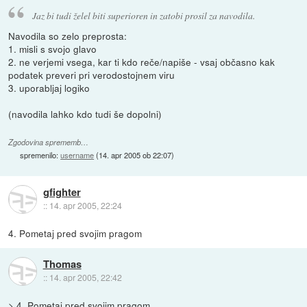
Jaz bi tudi želel biti superioren in zatobi prosil za navodila.
Navodila so zelo preprosta:
1. misli s svojo glavo
2. ne verjemi vsega, kar ti kdo reče/napiše - vsaj občasno kak
podatek preveri pri verodostojnem viru
3. uporabljaj logiko
(navodila lahko kdo tudi še dopolni)
Zgodovina sprememb…
spremenilo:
username
(
14. apr 2005 ob 22:07
)
gfighter
::
14. apr 2005, 22:24
4. Pometaj pred svojim pragom
Thomas
::
14. apr 2005, 22:42
> 4. Pometaj pred svojim pragom