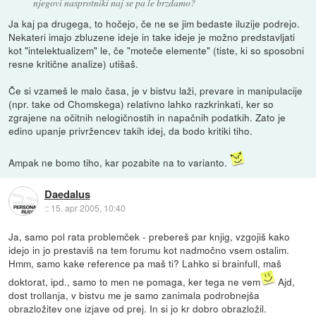
njegovi nasprotniki naj se pa le brzdamo?
Ja kaj pa drugega, to hočejo, če ne se jim bedaste iluzije podrejo.
Nekateri imajo zbluzene ideje in take ideje je možno predstavljati
kot "intelektualizem" le, če "moteče elemente" (tiste, ki so sposobni
resne kritične analize) utišaš.
Če si vzameš le malo časa, je v bistvu laži, prevare in manipulacije
(npr. take od Chomskega) relativno lahko razkrinkati, ker so
zgrajene na očitnih nelogičnostih in napačnih podatkih. Zato je
edino upanje privržencev takih idej, da bodo kritiki tiho.
Ampak ne bomo tiho, kar pozabite na to varianto.
Daedalus
::
15. apr 2005, 10:40
Ja, samo pol rata problemček - prebereš par knjig, vzgojiš kako
idejo in jo prestaviš na tem forumu kot nadmočno vsem ostalim.
Hmm, samo kake reference pa maš ti? Lahko si brainfull, maš
doktorat, ipd., samo to men ne pomaga, ker tega ne vem
Ajd,
dost trollanja, v bistvu me je samo zanimala podrobnejša
obrazložitev one izjave od prej. In si jo kr dobro obrazložil.