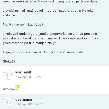
nekomu operiraš srce. Samo mislim, naj operacije delajo dalje.
> preiskusiti ali imaš dovolj hrabrosti uzeti drugemu človeku
življenje
Ne. Pa me ne mika. Tebe?
> reševati ranjenega prijatelja, pogovarjati se z žrtvo posledic
atomske bombe ali pa tolažiti majko, ki je ravno izgubila otroka
("veš stara to pa ti je manjše zlo")?
Raje, kot dopuščati večje zlo in jih tolažiti še več takih.
Štekaš?
klanjsekII
::
14. apr 2005, 21:25
tomas...
username
::
14. apr 2005, 22:05