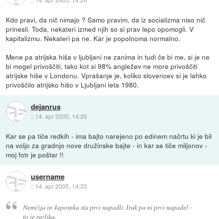
Kdo pravi, da nič nimajo ? Samo pravim, da iz socializma niso nič
prinesli. Toda, nekateri izmed njih so si prav lepo opomogli. V
kapitalizmu. Nekateri pa ne. Kar je popolnoma normalno.
Mene pa atrijska hiša v ljubljani ne zanima in tudi če bi me, si je ne
bi mogel privoščiti, tako kot si 98% angležev ne more privoščiti
atrijske hiše v Londonu. Vprašanje je, koliko slovencev si je lahko
privoščilo atrijsko hišo v Ljubljani leta 1980.
dejanrus
::
14. apr 2005, 14:26
Kar se pa tiče redkih - ima bajto narejeno po edinem načrtu ki je bil
na voljo za gradnjo nove družinske bajte - in kar se tiče miljonov -
moj fotr je poštar !!
username
::
14. apr 2005, 14:33
Nemčija in Japosnka sta prvi napadli. Irak pa ni prvi napadel -
to je razlika.