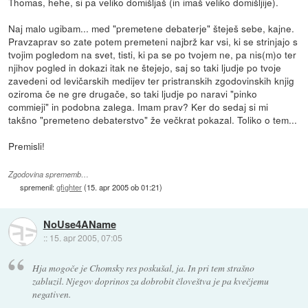
Thomas, hehe, si pa veliko domišljaš (in imaš veliko domišljije).
Naj malo ugibam... med "premetene debaterje" šteješ sebe, kajne.
Pravzaprav so zate potem premeteni najbrž kar vsi, ki se strinjajo s
tvojim pogledom na svet, tisti, ki pa se po tvojem ne, pa nis(m)o ter
njihov pogled in dokazi itak ne štejejo, saj so taki ljudje po tvoje
zavedeni od levičarskih medijev ter pristranskih zgodovinskih knjig
oziroma če ne gre drugače, so taki ljudje po naravi "pinko
commieji" in podobna zalega. Imam prav? Ker do sedaj si mi
takšno "premeteno debaterstvo" že večkrat pokazal. Toliko o tem...
Premisli!
Zgodovina sprememb…
spremenil:
gfighter
(
15. apr 2005 ob 01:21
)
NoUse4AName
::
15. apr 2005, 07:05
Hja mogoče je Chomsky res poskušal, ja. In pri tem strašno
zabluzil. Njegov doprinos za dobrobit človeštva je pa kvečjemu
negativen.