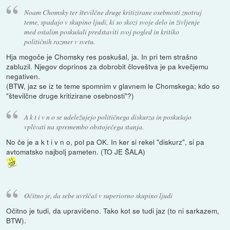
Noam Chomsky ter številčne druge kritizirane osebnosti znotraj
teme, spadajo v skupino ljudi, ki so skozi svoje delo in življenje
med ostalim poskušali predstaviti svoj pogled in kritiko
političnih razmer v svetu.
Hja mogoče je Chomsky res poskušal, ja. In pri tem strašno
zabluzil. Njegov doprinos za dobrobit človeštva je pa kvečjemu
negativen.
(BTW, jaz se iz te teme spomnim v glavnem le Chomskega; kdo so
"številčne druge kritizirane osebnosti"?)
A k t i v n o se udeležujejo političnega diskurza in poskušajo
vplivati na spremembo obstoječega stanja.
No če je a k t i v n o, pol pa OK. In ker si rekel "diskurz", si pa
avtomatsko najbolj pameten. (TO JE ŠALA)
Očitno je, da sebe uvrščaš v superiorno skupino ljudi
Očitno je tudi, da upravičeno. Tako kot se tudi jaz (to ni sarkazem,
BTW).