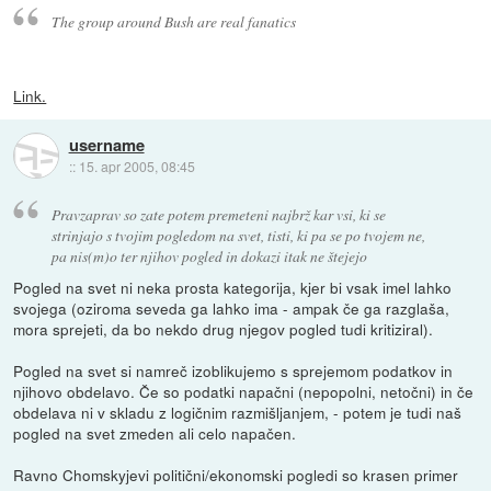
The group around Bush are real fanatics
Link.
username
::
15. apr 2005, 08:45
Pravzaprav so zate potem premeteni najbrž kar vsi, ki se
strinjajo s tvojim pogledom na svet, tisti, ki pa se po tvojem ne,
pa nis(m)o ter njihov pogled in dokazi itak ne štejejo
Pogled na svet ni neka prosta kategorija, kjer bi vsak imel lahko
svojega (oziroma seveda ga lahko ima - ampak če ga razglaša,
mora sprejeti, da bo nekdo drug njegov pogled tudi kritiziral).
Pogled na svet si namreč izoblikujemo s sprejemom podatkov in
njihovo obdelavo. Če so podatki napačni (nepopolni, netočni) in če
obdelava ni v skladu z logičnim razmišljanjem, - potem je tudi naš
pogled na svet zmeden ali celo napačen.
Ravno Chomskyjevi politični/ekonomski pogledi so krasen primer