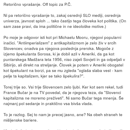
Retorično vprašanje. Off topic za P.Č.
Ni pa retorično vprašanje to, zakaj osrednji SLO mediji, osrednja
univerza, javnost sploh ... tako častijo tega človeka kot politika. (On
sam zase pravi, da ima politične in ne ideološke motive.)
Po moje je odgovor isti kot pri Michaelu Mooru, njegovi popularni
inačici. "Antiimperializem" z antikapitalizmom je zelo živ v srcih
Slovencev, onadva pa njegova poslednja preroka. Mogoče z
izjemo špekulanta Sorosa, ki je dobil azil v Ameriki, da ga kot
puntarskega Madžara leta 1956, niso zajeli Sovjeti in ga odpeljali v
Sibirijo, ali direkt na streljanje. Človek je potem v Ameriki obogatel
kot špekulant na borzi, pa se mu zgleda "oglaša slaba vest - kam
pelje ta kapitalizem, kjer se tako špekulira?".
Torej trije so. Vsi trije Slovencem zelo ljubi. Ker kot sem rekel, tudi
France Bučar je na TV povedal, da je njegova teza, da "Slovenci
kapitalizma ne moremo preživeti". Ni samo Bučar tega mnenja. Še
najmanj pol sedanje in praktično vsa bivša vlada.
To je razlog. Sej to nam je precej jasno, ane? Na obeh straneh te
mišljenske bariere.