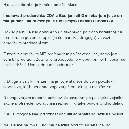
Hja ... moderator je končno odločil takole:
Imenovati predsednka ZDA z Bušijem ali Grmičkarjem je že en
tak primer. Tak primer pa je tud Čimpski namest Chomsky.
Dokler pa ni, je bilo dovoljeno (in takorekoč politično korektno) na
tem forumu govoriti o opici (in še marsikaj drugega) v zvezi
ameriškim predsednikom.
Z zvezi z ameriškim MIT profesorjem pa "seveda" ne, samo jest
sem bil predrzen. Zdaj je to prepovedano v obeh primerih, česar se
mislim držati. Upam, da tudi moderator.
> Druga stvar, ki me zanima je tvoje stališče do vojn pokolov in
sovraštva, ki jih nenehno zagovarjaš po principu manjše zlo:
Ne zagovarjam nobenih pokolov. Zagovarjam pa policijsko vojaške
akcije proti nedemokratičnim režimom, ki take pokole pridno delajo.
> Ali si mogoče imel priložnost občutiti adrenalin ko ležiš na bojišču
Ne. Pa me ne mika. Tudi me ne mika občutiti adrenalina, ko