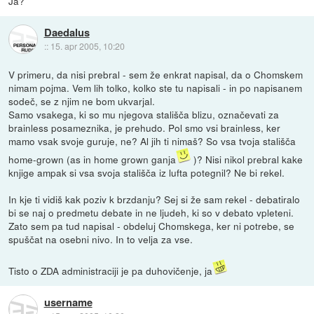
Ja?
Daedalus
::
15. apr 2005, 10:20
V primeru, da nisi prebral - sem že enkrat napisal, da o Chomskem
nimam pojma. Vem lih tolko, kolko ste tu napisali - in po napisanem
sodeč, se z njim ne bom ukvarjal.
Samo vsakega, ki so mu njegova stališča blizu, označevati za
brainless posameznika, je prehudo. Pol smo vsi brainless, ker
mamo vsak svoje guruje, ne? Al jih ti nimaš? So vsa tvoja stališča
home-grown (as in home grown ganja
)? Nisi nikol prebral kake
knjige ampak si vsa svoja stališča iz lufta potegnil? Ne bi rekel.
In kje ti vidiš kak poziv k brzdanju? Sej si že sam rekel - debatiralo
bi se naj o predmetu debate in ne ljudeh, ki so v debato vpleteni.
Zato sem pa tud napisal - obdeluj Chomskega, ker ni potrebe, se
spuščat na osebni nivo. In to velja za vse.
Tisto o ZDA administraciji je pa duhovičenje, ja
username