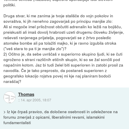
politiki.
Druga stvar, ki me zanima je tvoje stališče do vojn pokolov in
sovraštva, ki jih nenehno zagovarjaš po principu manjše zlo:
Ali si mogoče imel priložnost občutiti adrenalin ko ležiš na bojišču,
preiskusiti ali imaš dovolj hrabrosti uzeti drugemu človeku življenje,
reševati ranjenega prijatelja, pogovarjati se z žrtvo posledic
atomske bombe ali pa tolažiti majko, ki je ravno izgubila otroka
("veš stara to pa ti je manjše zlo")?
2) Očitno je, da sebe uvrščaš v superiorno skupino ljudi, ki se čuti
ogroženo s strani različnih etičnih skupin, ki so se žal sončili pod
napačnim kotom. Jaz bi tudi želel biti superioren in zatobi prosil za
navodila. Če je tako preprosto, da postaneš superioren z
geografsko lokacijo rojstva povej mi kje naj planiram bodoči
naraščaj?
Thomas
::
14. apr 2005, 18:07
> Iz kje črpaš pravico, da določene osebnosti in udeležence na
forumu zmerjaš z opicami, liberalinimi revami, islamskimi
fundamentalisti