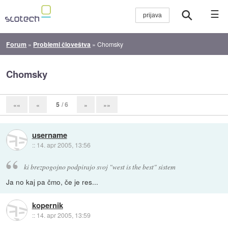
☰
Forum
»
Problemi človeštva
»
Chomsky
Chomsky
5
/ 6
««
«
»
»»
username
::
14. apr 2005, 13:56
ki brezpogojno podpirajo svoj "west is the best" sistem
Ja no kaj pa čmo, če je res...
kopernik
::
14. apr 2005, 13:59