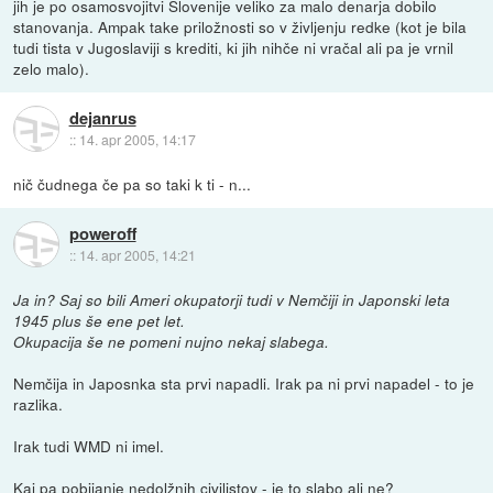
jih je po osamosvojitvi Slovenije veliko za malo denarja dobilo
stanovanja. Ampak take priložnosti so v življenju redke (kot je bila
tudi tista v Jugoslaviji s krediti, ki jih nihče ni vračal ali pa je vrnil
zelo malo).
dejanrus
::
14. apr 2005, 14:17
nič čudnega če pa so taki k ti - n...
poweroff
::
14. apr 2005, 14:21
Ja in? Saj so bili Ameri okupatorji tudi v Nemčiji in Japonski leta
1945 plus še ene pet let.
Okupacija še ne pomeni nujno nekaj slabega.
Nemčija in Japosnka sta prvi napadli. Irak pa ni prvi napadel - to je
razlika.
Irak tudi WMD ni imel.
Kaj pa pobijanje nedolžnih civilistov - je to slabo ali ne?