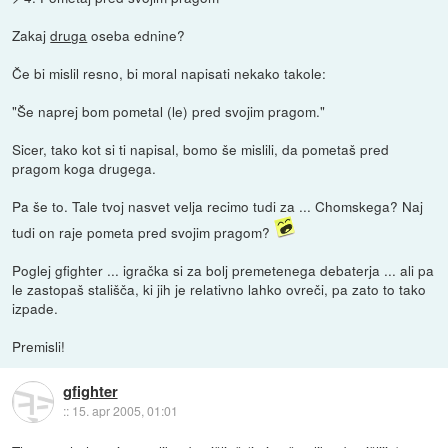
Zakaj
druga
oseba ednine?
Če bi mislil resno, bi moral napisati nekako takole:
"Še naprej bom pometal (le) pred svojim pragom."
Sicer, tako kot si ti napisal, bomo še mislili, da pometaš pred
pragom koga drugega.
Pa še to. Tale tvoj nasvet velja recimo tudi za ... Chomskega? Naj
tudi on raje pometa pred svojim pragom?
Poglej gfighter ... igračka si za bolj premetenega debaterja ... ali pa
le zastopaš stališča, ki jih je relativno lahko ovreči, pa zato to tako
izpade.
Premisli!
gfighter
::
15. apr 2005, 01:01