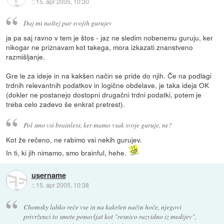
::
15. apr 2005, 10:30
Daj mi naštej par svojih gurujev
ja pa saj ravno v tem je štos - jaz ne sledim nobenemu guruju, ker
nikogar ne priznavam kot takega, mora izkazati znanstveno
razmišljanje.
Gre le za ideje in na kakšen način se pride do njih. Če na podlagi
trdnih relevantnih podatkov in logične obdelave, je taka ideja OK
(dokler ne postanejo dostopni drugačni trdni podatki, potem je
treba celo zadevo še enkrat pretrest).
Pol smo vsi brainless, ker mamo vsak svoje guruje, ne?
Kot že rečeno, ne rabimo vsi nekih gurujev.
In ti, ki jih nimamo, smo brainful, hehe.
username
::
15. apr 2005, 10:38
Chomsky lahko reče vse in na kakršen način hoče, njegovi
privrženci to smete ponavljat kot "resnico razvidno iz medijev",