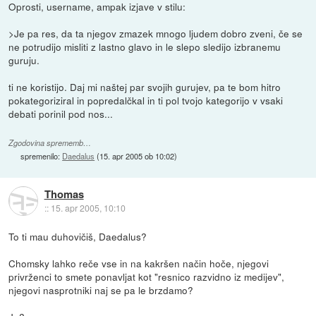
Oprosti, username, ampak izjave v stilu:
>Je pa res, da ta njegov zmazek mnogo ljudem dobro zveni, če se
ne potrudijo misliti z lastno glavo in le slepo sledijo izbranemu
guruju.
ti ne koristijo. Daj mi naštej par svojih gurujev, pa te bom hitro
pokategoriziral in popredalčkal in ti pol tvojo kategorijo v vsaki
debati porinil pod nos...
Zgodovina sprememb…
spremenilo:
Daedalus
(
15. apr 2005 ob 10:02
)
Thomas
::
15. apr 2005, 10:10
To ti mau duhovičiš, Daedalus?
Chomsky lahko reče vse in na kakršen način hoče, njegovi
privrženci to smete ponavljat kot "resnico razvidno iz medijev",
njegovi nasprotniki naj se pa le brzdamo?