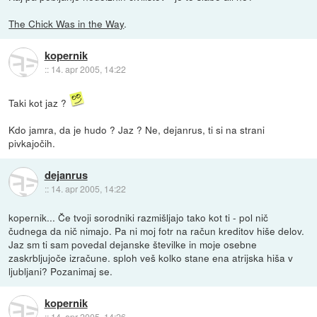
The Chick Was in the Way
.
kopernik
::
14. apr 2005, 14:22
Taki kot jaz ?
Kdo jamra, da je hudo ? Jaz ? Ne, dejanrus, ti si na strani
pivkajočih.
dejanrus
::
14. apr 2005, 14:22
kopernik... Če tvoji sorodniki razmišljajo tako kot ti - pol nič
čudnega da nič nimajo. Pa ni moj fotr na račun kreditov hiše delov.
Jaz sm ti sam povedal dejanske številke in moje osebne
zaskrbljujoče izračune. sploh veš kolko stane ena atrijska hiša v
ljubljani? Pozanimaj se.
kopernik
::
14. apr 2005, 14:26