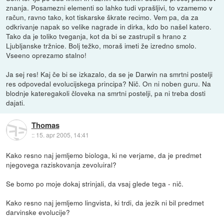
znanja. Posamezni elementi so lahko tudi vprašljivi, to vzamemo v
račun, ravno tako, kot tiskarske škrate recimo. Vem pa, da za
odkrivanje napak so velike nagrade in dirka, kdo bo našel katero.
Tako da je toliko tveganja, kot da bi se zastrupil s hrano z
Ljubljanske tržnice. Bolj težko, moraš imeti že izredno smolo.
Vseeno oprezamo stalno!
Ja sej res! Kaj če bi se izkazalo, da se je Darwin na smrtni postelji
res odpovedal evolucijskega principa? Nič. On ni noben guru. Na
blodnje kateregakoli človeka na smrtni postelji, pa ni treba dosti
dajati.
Thomas
::
15. apr 2005, 14:41
Kako resno naj jemljemo biologa, ki ne verjame, da je predmet
njegovega raziskovanja zevoluiral?
Se bomo po moje dokaj strinjali, da vsaj glede tega - nič.
Kako resno naj jemljemo lingvista, ki trdi, da jezik ni bil predmet
darvinske evolucije?