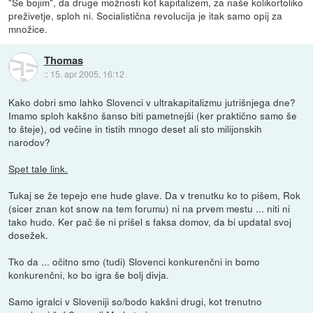
"Se bojim", da druge možnosti kot kapitalizem, za naše kolikortoliko
preživetje, sploh ni. Socialistična revolucija je itak samo opij za
množice.
Thomas
::
15. apr 2005, 16:12
Kako dobri smo lahko Slovenci v ultrakapitalizmu jutrišnjega dne?
Imamo sploh kakšno šanso biti pametnejši (ker praktično samo še
to šteje), od večine in tistih mnogo deset ali sto milijonskih
narodov?
Spet tale link.
Tukaj se že tepejo ene hude glave. Da v trenutku ko to pišem, Rok
(sicer znan kot snow na tem forumu) ni na prvem mestu ... niti ni
tako hudo. Ker pač še ni prišel s faksa domov, da bi updatal svoj
dosežek.
Tko da ... očitno smo (tudi) Slovenci konkurenčni in bomo
konkurenčni, ko bo igra še bolj divja.
Samo igralci v Sloveniji so/bodo kakšni drugi, kot trenutno