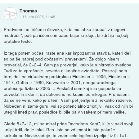
Thomas
::
15. apr 2005, 11:48
Predvsem ne "iščemo človeka, ki bi mu lahko zaupali v njegovi
modrosti", pač pa iščemo in paberkujemo ideje, ki zdržijo najbolj
brutalne teste.
Iz tega potem počasi raste ena kar impozantna stavba, kateri deli
so pa še naprej pod občasnimi preverkami. Že dolgo nisem
preverjal, če 2+2=4. Sem pa preverjal, kako je s hitrostjo svetlobe.
Tudi za to vprašanje, seveda ni končne avtoritete. Postrojil sem
torej doli na virtualnem parkirplacu Einsteina iz 1905, Einsteina iz
1917, Gutha iz 1980, Kurzweila iz 2001, enega uradnega
profesorja fizike iz 2005 ... Poslušal sem kaj ima gospoda za
povedat in sklenil, da dokončno ne kupim od nikogar. Prenesem,
da še ne vem, kako je s tem. Vseh pet jemljem z nekoliko rezerve.
Nobeden ni zame guru, vsi so potencialno zmotljivi, vsak od njih bi
utegnil imeti prav, posledice bi bile pa v vsakem primeru velike.
Glede 5+7=12, mi na misel pride "avtoriteta Kant", ki je v neki svoji
knjigi trdil, da je tako. Res. Isto se zdi meni in isto pokaže
kalkulator. Navsezadnje, to znam celo logično izpeljati iz 0+1=1.