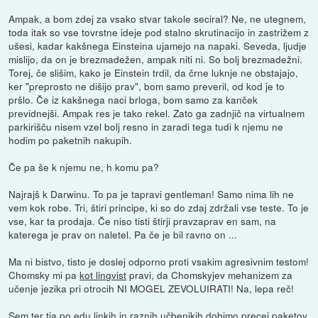
Ampak, a bom zdej za vsako stvar takole seciral? Ne, ne utegnem,
toda itak so vse tovrstne ideje pod stalno skrutinacijo in zastrižem z
ušesi, kadar kakšnega Einsteina ujamejo na napaki. Seveda, ljudje
mislijo, da on je brezmadežen, ampak niti ni. So bolj brezmadežni.
Torej, če slišim, kako je Einstein trdil, da črne luknje ne obstajajo,
ker "preprosto ne dišijo prav", bom samo preveril, od kod je to
pršlo. Če iz kakšnega naci brloga, bom samo za kanček
previdnejši. Ampak res je tako rekel. Zato ga zadnjič na virtualnem
parkirišču nisem vzel bolj resno in zaradi tega tudi k njemu ne
hodim po paketnih nakupih.
Če pa še k njemu ne, h komu pa?
Najrajš k Darwinu. To pa je tapravi gentleman! Samo nima lih ne
vem kok robe. Tri, štiri principe, ki so do zdaj zdržali vse teste. To je
vse, kar ta prodaja. Če niso tisti štirji pravzaprav en sam, na
katerega je prav on naletel. Pa če je bil ravno on ...
Ma ni bistvo, tisto je doslej odporno proti vsakim agresivnim testom!
Chomsky mi pa
kot lingvist
pravi, da Chomskyjev mehanizem za
učenje jezika pri otrocih NI MOGEL ZEVOLUIRATI! Na, lepa reč!
Sem ter tja po edu linkih in raznih učbenikih dobimo precej paketov