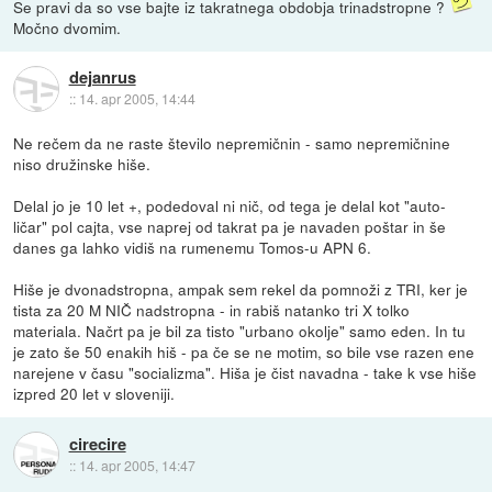
Se pravi da so vse bajte iz takratnega obdobja trinadstropne ?
Močno dvomim.
dejanrus
::
14. apr 2005, 14:44
Ne rečem da ne raste število nepremičnin - samo nepremičnine
niso družinske hiše.
Delal jo je 10 let +, podedoval ni nič, od tega je delal kot "auto-
ličar" pol cajta, vse naprej od takrat pa je navaden poštar in še
danes ga lahko vidiš na rumenemu Tomos-u APN 6.
Hiše je dvonadstropna, ampak sem rekel da pomnoži z TRI, ker je
tista za 20 M NIČ nadstropna - in rabiš natanko tri X tolko
materiala. Načrt pa je bil za tisto "urbano okolje" samo eden. In tu
je zato še 50 enakih hiš - pa če se ne motim, so bile vse razen ene
narejene v času "socializma". Hiša je čist navadna - take k vse hiše
izpred 20 let v sloveniji.
cirecire
::
14. apr 2005, 14:47