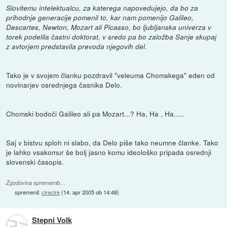
Slovitemu intelektualcu, za katerega napovedujejo, da bo za
prihodnje generacije pomenil to, kar nam pomenijo Galileo,
Descartes, Newton, Mozart ali Picasso, bo ljubljanska univerza v
torek podelila častni doktorat, v sredo pa bo založba Sanje skupaj
z avtorjem predstavila prevoda njegovih del.
Tako je v svojem članku pozdravil "veleuma Chomskega" eden od
novinarjev osrednjega časnika Delo.
Chomski bodoči Galileo ali pa Mozart...? Ha, Ha , Ha.....
Saj v bistvu sploh ni slabo, da Delo piše tako neumne članke. Tako
je lahko vsakomur še bolj jasno komu ideološko pripada osrednji
slovenski časopis.
Zgodovina sprememb…
spremenil:
cirecire
(
14. apr 2005 ob 14:48
)
Stepni Volk