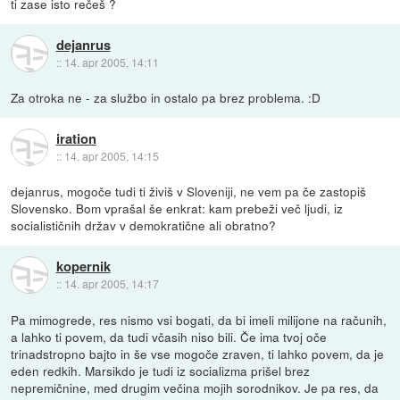
ti zase isto rečeš ?
dejanrus
::
14. apr 2005, 14:11
Za otroka ne - za službo in ostalo pa brez problema. :D
iration
::
14. apr 2005, 14:15
dejanrus, mogoče tudi ti živiš v Sloveniji, ne vem pa če zastopiš
Slovensko. Bom vprašal še enkrat: kam prebeži več ljudi, iz
socialističnih držav v demokratične ali obratno?
kopernik
::
14. apr 2005, 14:17
Pa mimogrede, res nismo vsi bogati, da bi imeli milijone na računih,
a lahko ti povem, da tudi včasih niso bili. Če ima tvoj oče
trinadstropno bajto in še vse mogoče zraven, ti lahko povem, da je
eden redkih. Marsikdo je tudi iz socializma prišel brez
nepremičnine, med drugim večina mojih sorodnikov. Je pa res, da