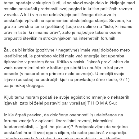
teme, spadajo v skupino ljudi, ki so skozi svoje delo in življenje med
ostalim poskušali predstaviti svoj pogled in kritiko političnih razmer
v svetu. A k t i v n o se udeležujejo političnega diskurza in
poskušajo vplivati na spremembo obstoječega stanja. Seveda, ko
gre za tovrstne teme (politične) ljudje se delimo na "tiste, ki imamo
prav in tiste, ki nimamo prav", zato je najboljše takšne ocene
prepustiti številčnim strokovnjakom na internetnih forumih.
Žal, da bi kritike (pozitivne / negativne) imele vsaj določeno mero
kredibilnosti, je potrebno vložiti malo več energije kot uporaba
tipkovnice v prostem času. Kritiko v smislu "nimaš prav" lahko da
vsak novorojeni otrok v kolikor ga starši to naučijo to kot prve
besede (v nasprotnem primeru malo pozneje). Utemeljiti svojo
izjavo (posebej na področjih kjer ne prevladuje črno / belo, 0 / 1)
pa je nekaj drugega.
Kljub temu moram podati še svoje egoistično mnenje o nekaterih
izjavah, zato bi želel postaviti par vprašanj T H O M A S-u:
Iz kje črpaš pravico, da določene osebnosti in udeležence na
forumu zmerjaš z opicami, liberalinimi revami, islamskimi
fundamentalisti,... (get the picture)? Predpostavljam da verjetno
poskušaš hraniti svoj ego s ciljem, da sebe postaviš v ospredje.
Tehniko seveda (nažalost) uspešno uporabljajo tudi številčni