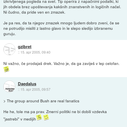
izkrivljenega pogleda na svet. Tip operira z napačnimi podatki, ki
jih obdela brez upoštevanja kakšnih znanstvenih in logičnih načel.
Ni čudno, da pride ven en zmazek.
Je pa res, da ta njegov zmazek mnogo ljudem dobro zveni, če se
ne potrudijo misliti z lastno glavo in le slepo sledijo izbranemu
guruju.
gzibret
::
15. apr 2005, 09:40
Ni važno, če prodajaš drek. Važno je, da ga zaviješ v lep celofan.
Daedalus
::
15. apr 2005, 09:57
> The group around Bush are real fanatics
He he, tole ma pa prav. Zmerni politiki ne bi dobili vzdevka
"jastrebi" v medijih