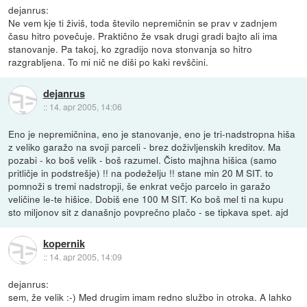
dejanrus:
Ne vem kje ti živiš, toda število nepremičnin se prav v zadnjem
času hitro povečuje. Praktično že vsak drugi gradi bajto ali ima
stanovanje. Pa takoj, ko zgradijo nova stonvanja so hitro
razgrabljena. To mi nič ne diši po kaki revščini.
dejanrus
::
14. apr 2005, 14:06
Eno je nepremičnina, eno je stanovanje, eno je tri-nadstropna hiša
z veliko garažo na svoji parceli - brez doživljenskih kreditov. Ma
pozabi - ko boš velik - boš razumel. Čisto majhna hišica (samo
pritličje in podstrešje) !! na podeželju !! stane min 20 M SIT. to
pomnoži s tremi nadstropji, še enkrat večjo parcelo in garažo
veličine le-te hišice. Dobiš ene 100 M SIT. Ko boš mel ti na kupu
sto miljonov sit z današnjo povprečno plačo - se tipkava spet. ajd
kopernik
::
14. apr 2005, 14:09
dejanrus:
sem, že velik :-) Med drugim imam redno službo in otroka. A lahko