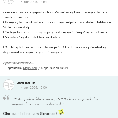
::
14. apr 2005, 14:54
cirecire - tako so najavljali tudi Mozart-a in Beethoven-a, ko sta
zavila v beznico...
Chomsky kot jezikoslovec bo sigurno veljalo... o ostalem lahko čez
50 let ali še dalj.
Predina bomo tudi pomnili po glasbi in ne "Trenju" in anti-Fredy
Milerstvu / in Atomik Harmonikstvu...
P.S. Ali sploh še kdo ve, da se je S.R.Bach ves čas prerekal in
dopisoval s someščani in državniki?
Zgodovina sprememb…
spremenilo:
Stepni Volk
(
14. apr 2005 ob 15:02
)
username
::
14. apr 2005, 15:00
P.S. Ali sploh še kdo ve, da se je S.R.Bach ves čas prerekal in
dopisoval z someščani in državniki?
Oho, da ni bil nemara Slovenec?