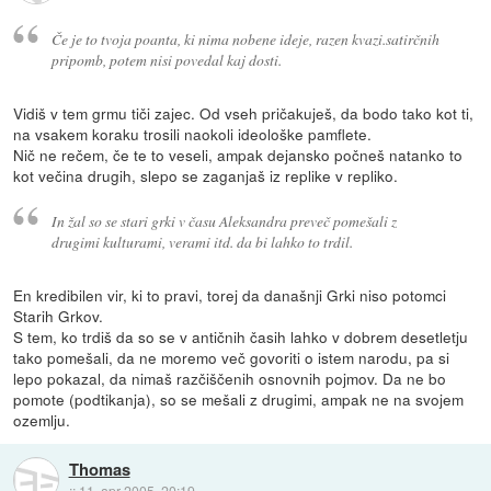
Če je to tvoja poanta, ki nima nobene ideje, razen kvazi.satirčnih
pripomb, potem nisi povedal kaj dosti.
Vidiš v tem grmu tiči zajec. Od vseh pričakuješ, da bodo tako kot ti,
na vsakem koraku trosili naokoli ideološke pamflete.
Nič ne rečem, če te to veseli, ampak dejansko počneš natanko to
kot večina drugih, slepo se zaganjaš iz replike v repliko.
In žal so se stari grki v času Aleksandra preveč pomešali z
drugimi kulturami, verami itd. da bi lahko to trdil.
En kredibilen vir, ki to pravi, torej da današnji Grki niso potomci
Starih Grkov.
S tem, ko trdiš da so se v antičnih časih lahko v dobrem desetletju
tako pomešali, da ne moremo več govoriti o istem narodu, pa si
lepo pokazal, da nimaš razčiščenih osnovnih pojmov. Da ne bo
pomote (podtikanja), so se mešali z drugimi, ampak ne na svojem
ozemlju.
Thomas
::
11. apr 2005, 20:19