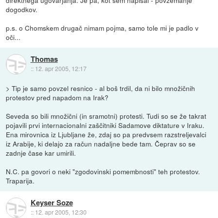
dogodkov.
p.s. o Chomskem drugač nimam pojma, samo tole mi je padlo v
oči...
Thomas
::
12. apr 2005, 12:17
> Tip je samo povzel resnico - al boš trdil, da ni bilo množičnih
protestov pred napadom na Irak?
Seveda so bili množični (in sramotni) protesti. Tudi so se že takrat
pojavili prvi internacionalni zaščitniki Sadamove diktature v Iraku.
Ena mirovnica iz Ljubljane že, zdaj so pa predvsem razstreljevalci
iz Arabije, ki delajo za račun nadaljne bede tam. Čeprav so se
zadnje čase kar umirili.
N.C. pa govori o neki "zgodovinski pomembnosti" teh protestov.
Traparija.
Keyser Soze
::
12. apr 2005, 12:30