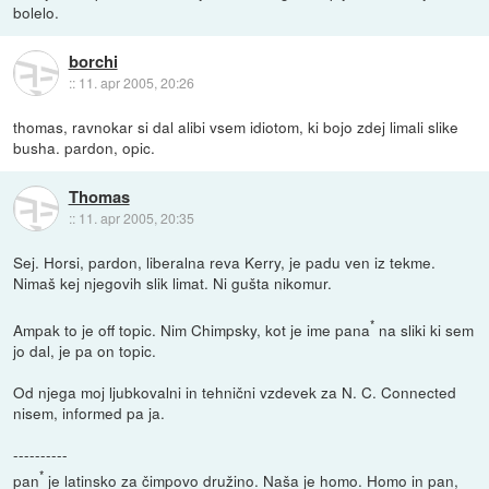
bolelo.
borchi
::
11. apr 2005, 20:26
thomas, ravnokar si dal alibi vsem idiotom, ki bojo zdej limali slike
busha. pardon, opic.
Thomas
::
11. apr 2005, 20:35
Sej. Horsi, pardon, liberalna reva Kerry, je padu ven iz tekme.
Nimaš kej njegovih slik limat. Ni gušta nikomur.
*
Ampak to je off topic. Nim Chimpsky, kot je ime pana
na sliki ki sem
jo dal, je pa on topic.
Od njega moj ljubkovalni in tehnični vzdevek za N. C. Connected
nisem, informed pa ja.
----------
*
pan
je latinsko za čimpovo družino. Naša je homo. Homo in pan,