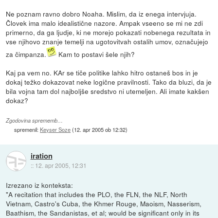
Ne poznam ravno dobro Noaha. Mislim, da iz enega intervjuja.
Človek ima malo idealistične nazore. Ampak vseeno se mi ne zdi
primerno, da ga ljudje, ki ne morejo pokazati nobenega rezultata in
vse njihovo znanje temelji na ugotovitvah ostalih umov, označujejo
za čimpanza.
Kam to postavi šele njih?
Kaj pa vem no. KAr se tiče politike lahko hitro ostaneš bos in je
dokaj težko dokazovat neke logične pravilnosti. Tako da bluzi, da je
bila vojna tam dol najboljše sredstvo ni utemeljen. Ali imate kakšen
dokaz?
Zgodovina sprememb…
spremenil:
Keyser Soze
(
12. apr 2005 ob 12:32
)
iration
::
12. apr 2005, 12:31
Izrezano iz konteksta:
"A recitation that includes the PLO, the FLN, the NLF, North
Vietnam, Castro's Cuba, the Khmer Rouge, Maoism, Nasserism,
Baathism, the Sandanistas, et al; would be significant only in its