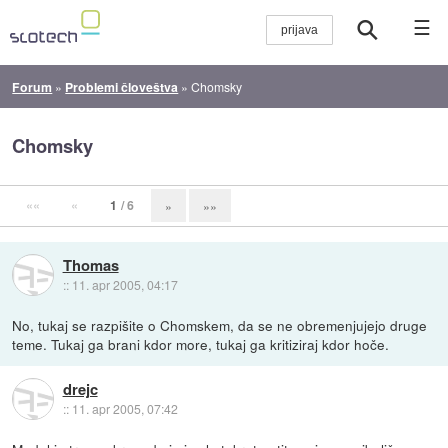
☰
Forum
»
Problemi človeštva
»
Chomsky
Chomsky
««
«
1
/ 6
»
»»
Thomas
::
11. apr 2005, 04:17
No, tukaj se razpišite o Chomskem, da se ne obremenjujejo druge
teme. Tukaj ga brani kdor more, tukaj ga kritiziraj kdor hoče.
drejc
::
11. apr 2005, 07:42