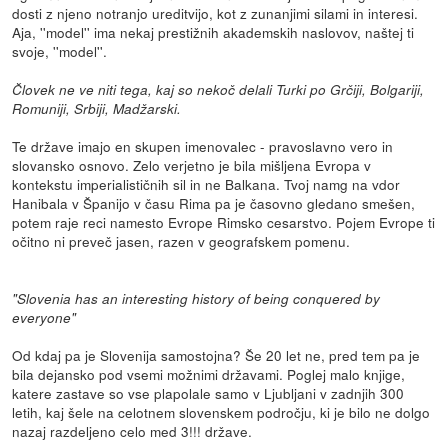
dosti z njeno notranjo ureditvijo, kot z zunanjimi silami in interesi.
Aja, ''model'' ima nekaj prestižnih akademskih naslovov, naštej ti
svoje, ''model''.
Človek ne ve niti tega, kaj so nekoč delali Turki po Grčiji, Bolgariji,
Romuniji, Srbiji, Madžarski.
Te države imajo en skupen imenovalec - pravoslavno vero in
slovansko osnovo. Zelo verjetno je bila mišljena Evropa v
kontekstu imperialističnih sil in ne Balkana. Tvoj namg na vdor
Hanibala v Španijo v času Rima pa je časovno gledano smešen,
potem raje reci namesto Evrope Rimsko cesarstvo. Pojem Evrope ti
očitno ni preveč jasen, razen v geografskem pomenu.
"Slovenia has an interesting history of being conquered by
everyone"
Od kdaj pa je Slovenija samostojna? Še 20 let ne, pred tem pa je
bila dejansko pod vsemi možnimi državami. Poglej malo knjige,
katere zastave so vse plapolale samo v Ljubljani v zadnjih 300
letih, kaj šele na celotnem slovenskem področju, ki je bilo ne dolgo
nazaj razdeljeno celo med 3!!! države.