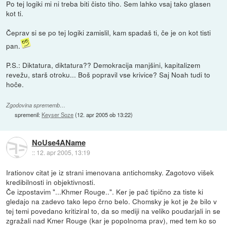
Po tej logiki mi ni treba biti čisto tiho. Sem lahko vsaj tako glasen
kot ti.
Čeprav si se po tej logiki zamislil, kam spadaš ti, če je on kot tisti
pan.
P.S.: Diktatura, diktatura?? Demokracija manjšini, kapitalizem
revežu, starš otroku... Boš popravil vse krivice? Saj Noah tudi to
hoče.
Zgodovina sprememb…
spremenil:
Keyser Soze
(
12. apr 2005 ob 13:22
)
NoUse4AName
::
12. apr 2005, 13:19
Irationov citat je iz strani imenovana antichomsky. Zagotovo višek
kredibilnosti in objektivnosti.
Če izpostavim "...Khmer Rouge..". Ker je pač tipično za tiste ki
gledajo na zadevo tako lepo črno belo. Chomsky je kot je že bilo v
tej temi povedano kritiziral to, da so mediji na veliko poudarjali in se
zgražali nad Kmer Rouge (kar je popolnoma prav), med tem ko so