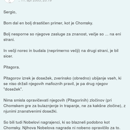
Sergio,
Bom dal en bolj drastičen primer, kot je Chomsky.
Bolj nesporne so njegove zasluge za znanost, večje so ... na eni
strani.
In večji norec in budala (neprimerno večji) na drugi strani, je bil
sicer.
Pitagora.
Pitagorov izrek je dosežek, zverinsko (obredno) ubijanje vseh, ki
se niso držali njegovih mafioznih pravil, je pa drug njegov
"dosežek".
Nima smisla opravičevati njegovih (Pitagorinih) zločinov (pri
Chomskem gre za bulaznjenje in trapanje, ne za kakšne zločine), z
njunimi znanstvenimi dosežki.
So bili tudi Nobelovi nagrajenci, ki so blazneli podobno kot
Chomsky. Njihova Nobelova nagrada ni nobeno opravičilo za to.