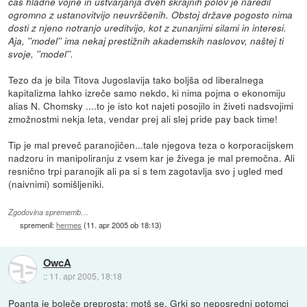
čas hladne vojne in ustvarjanja dveh skrajnih polov je naredil
ogromno z ustanovitvijo neuvrščenih. Obstoj države pogosto nima
dosti z njeno notranjo ureditvijo, kot z zunanjimi silami in interesi.
Aja, ''model'' ima nekaj prestižnih akademskih naslovov, naštej ti
svoje, ''model''.
Tezo da je bila Titova Jugoslavija tako boljša od liberalnega
kapitalizma lahko izreče samo nekdo, ki nima pojma o ekonomiju
alias N. Chomsky ....to je isto kot najeti posojilo in živeti nadsvojimi
zmožnostmi nekja leta, vendar prej ali slej pride pay back time!
Tip je mal preveč paranojičen...tale njegova teza o korporacijskem
nadzoru in manipoliranju z vsem kar je živega je mal premočna. Ali
resnično trpi paranojik ali pa si s tem zagotavlja svo j ugled med
(naivnimi) somišljeniki.
Zgodovina sprememb…
spremenil:
hermes
(
11. apr 2005 ob 18:13
)
OwcA
::
11. apr 2005, 18:18
Poanta je boleče preprosta: motš se. Grki so neposredni potomci