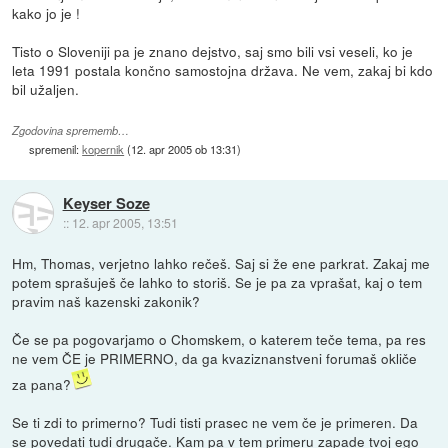
kako jo je !
Tisto o Sloveniji pa je znano dejstvo, saj smo bili vsi veseli, ko je
leta 1991 postala končno samostojna država. Ne vem, zakaj bi kdo
bil užaljen.
Zgodovina sprememb…
spremenil:
kopernik
(
12. apr 2005 ob 13:31
)
Keyser Soze
::
12. apr 2005, 13:51
Hm, Thomas, verjetno lahko rečeš. Saj si že ene parkrat. Zakaj me
potem sprašuješ če lahko to storiš. Se je pa za vprašat, kaj o tem
pravim naš kazenski zakonik?
Če se pa pogovarjamo o Chomskem, o katerem teče tema, pa res
ne vem ČE je PRIMERNO, da ga kvaziznanstveni forumaš okliče
za pana?
Se ti zdi to primerno? Tudi tisti prasec ne vem če je primeren. Da
se povedati tudi drugače. Kam pa v tem primeru zapade tvoj ego