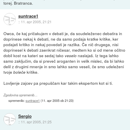
torej. Bratranca.
suntrace1
::
11. apr 2005, 21:21
Owca, če kaj pričakujem v debati je, da soudeleženec debatira in
doprinese nekaj k debati, ne da samo podaja kratke kritike, ker
podajati kritiko in nekaj povedati je razlika. Če nič drugega, nisi
doprinesel k debati zaenkrat ničesar, medtem ko si od mene očitno
dobil kost na kateri se sedaj tako
naslajaš. Iz tega lahko
veselo
samo zaključim, da si preveč aroganten in velik mislec, da bi lahko
delil z drugimi mnenje in smo lahko samo veseli, če smo udeleženi
tvoje
kritike.
boleče
Lovljenje zajcev pa prepuščam kar takim ekspertom kot si ti.
Zgodovina sprememb…
spremenilo:
suntrace1
(
11. apr 2005 ob 21:23
)
Sergio
::
11. apr 2005, 21:25