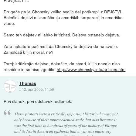
Pravljica, mit.
Drugače pa je Chomsky veliko svojih del podkrepil z DEJSTVI.
Bolečimi dejstvi o izkoriščanju ameriških korporacij in ameriške
vlade.
Samo teh dejstev ni lahko kritizirati. Dejstva ostanejo dejstva.
Zato nekatere pač moti da Chomsky ta dejstva da na svetlo.
Zamolčati bi jih moral, ne?
Torej: kritizirajte dejstva, dokažite, da stvari, ki jih navaja niso
resnične in se niso zgodile:
http://www.chomsky.info/articles.htm
.
Thomas
::
12. apr 2005, 11:59
Prvi članek, prvi odstavek, odlomek:
Those protests were a critically important historical event, not
only because of their unprecedented scale, but also because it
was the first time in hundreds of years of the history of Europe
and its North American offshoots that a war was massively