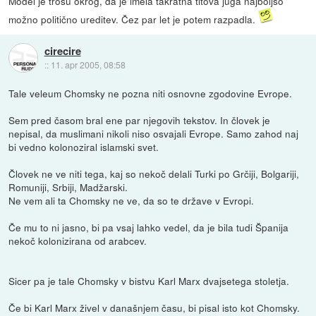
Model je trosu okrog, da je imela takratna titova juga najboljšo
možno politično ureditev. Čez par let je potem razpadla.
cirecire
::
11. apr 2005, 08:58
Tale veleum Chomsky ne pozna niti osnovne zgodovine Evrope.
Sem pred časom bral ene par njegovih tekstov. In človek je
nepisal, da muslimani nikoli niso osvajali Evrope. Samo zahod naj
bi vedno kolonoziral islamski svet.
Človek ne ve niti tega, kaj so nekoč delali Turki po Grčiji, Bolgariji,
Romuniji, Srbiji, Madžarski.
Ne vem ali ta Chomsky ne ve, da so te države v Evropi.
Če mu to ni jasno, bi pa vsaj lahko vedel, da je bila tudi Španija
nekoč kolonizirana od arabcev.
Sicer pa je tale Chomsky v bistvu Karl Marx dvajsetega stoletja.
Če bi Karl Marx živel v današnjem času, bi pisal isto kot Chomsky.