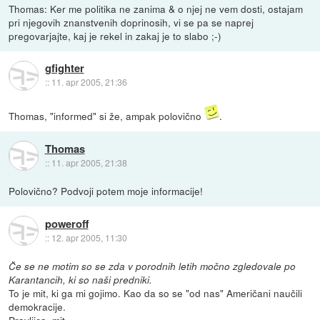
Thomas: Ker me politika ne zanima & o njej ne vem dosti, ostajam
pri njegovih znanstvenih doprinosih, vi se pa se naprej
pregovarjajte, kaj je rekel in zakaj je to slabo ;-)
gfighter
::
11. apr 2005, 21:36
Thomas, "informed" si že, ampak polovično
.
Thomas
::
11. apr 2005, 21:38
Polovično? Podvoji potem moje informacije!
poweroff
::
12. apr 2005, 11:30
Če se ne motim so se zda v porodnih letih močno zgledovale po
Karantancih, ki so naši predniki.
To je mit, ki ga mi gojimo. Kao da so se "od nas" Američani naučili
demokracije.