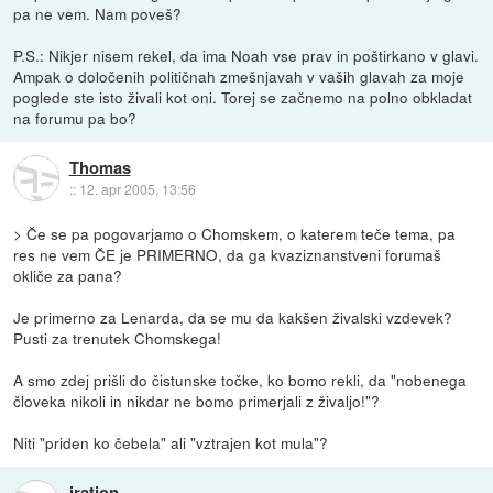
pa ne vem. Nam poveš?
P.S.: Nikjer nisem rekel, da ima Noah vse prav in poštirkano v glavi.
Ampak o določenih političnah zmešnjavah v vaših glavah za moje
poglede ste isto živali kot oni. Torej se začnemo na polno obkladat
na forumu pa bo?
Thomas
::
12. apr 2005, 13:56
> Če se pa pogovarjamo o Chomskem, o katerem teče tema, pa
res ne vem ČE je PRIMERNO, da ga kvaziznanstveni forumaš
okliče za pana?
Je primerno za Lenarda, da se mu da kakšen živalski vzdevek?
Pusti za trenutek Chomskega!
A smo zdej prišli do čistunske točke, ko bomo rekli, da "nobenega
človeka nikoli in nikdar ne bomo primerjali z živaljo!"?
Niti "priden ko čebela" ali "vztrajen kot mula"?
iration