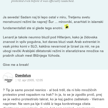
protested even before it was officially launched.
Ja seveda! Sadam naj bi lepo ostal v miru, Tretjemu svetu
monstruozni režimi še naprej! Šur ... mirovniki, anarhisti in islamski
fundamentalisti ste si glede tega enotni.
Lenard je takole neumno bluzil pod Hitlerjem, kako je židovska
znanost in vpliv pogubna, kot danes bluzi vsak Arab extremist in
vsak pinko komi v SLO, kakšna nevarnost je Izrael za mir, ne pa
ubogi revčki Arabijski diktatorski režimi in sfanatizirane množice na
prašnih ulicah mest Bližnjega Vzhoda.
Give me a break!
Daedalus
::
12. apr 2005, 12:05
? Tip je samo povzel resnico - al boš trdil, da ni bilo množičnih
protestov pred napadom na Irak? In ja, to se je zgodilo prvič, prej
se je vedno protestiralo takrat, ko je kaj gadno zaštekalo - Vietnam
naprimer. Ne vem pa kje ti vidiš iz tega konkretnega citata
direktnega ugovarjanja. Je pa, kot sem napisal - povzemanje