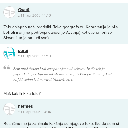
OwcA
::
11. apr 2005, 11:10
Zelo ohlapno naši predniki. Tako geografsko (Karantanija je bila
bolj ali manj na področju današnje Avstrije) kot etično (bili so
Slovani, to je pa tudi vse).
perci
::
11. apr 2005, 11:13
Sem pred časom bral ene par njegovih tekstov. In človek je
nepisal, da muslimani nikoli niso osvajali Evrope. Samo zahod
naj bi vedno kolonoziral islamski svet.
Maš kak link za tole?
hermes
::
11. apr 2005, 13:04
Resnično me je zanimalo kakšnje so njegove teze, tko da sem si