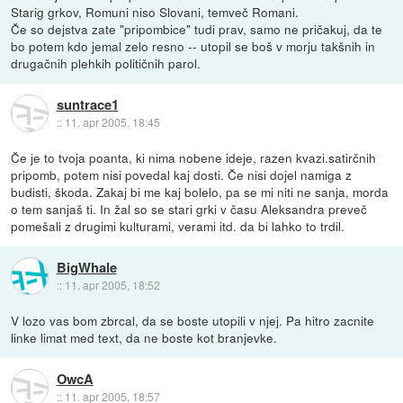
Starig grkov, Romuni niso Slovani, temveč Romani.
Če so dejstva zate "pripombice" tudi prav, samo ne pričakuj, da te
bo potem kdo jemal zelo resno -- utopil se boš v morju takšnih in
drugačnih plehkih političnih parol.
suntrace1
::
11. apr 2005, 18:45
Če je to tvoja poanta, ki nima nobene ideje, razen kvazi.satirčnih
pripomb, potem nisi povedal kaj dosti. Če nisi dojel namiga z
budisti, škoda. Zakaj bi me kaj bolelo, pa se mi niti ne sanja, morda
o tem sanjaš ti. In žal so se stari grki v času Aleksandra preveč
pomešali z drugimi kulturami, verami itd. da bi lahko to trdil.
BigWhale
::
11. apr 2005, 18:52
V lozo vas bom zbrcal, da se boste utopili v njej. Pa hitro zacnite
linke limat med text, da ne boste kot branjevke.
OwcA
::
11. apr 2005, 18:57