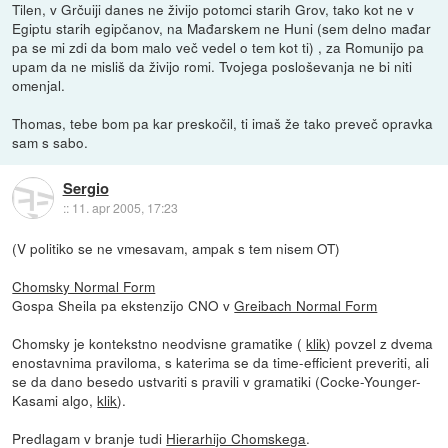
Tilen, v Grčuiji danes ne živijo potomci starih Grov, tako kot ne v
Egiptu starih egipčanov, na Mađarskem ne Huni (sem delno mađar
pa se mi zdi da bom malo več vedel o tem kot ti) , za Romunijo pa
upam da ne misliš da živijo romi. Tvojega posloševanja ne bi niti
omenjal.
Thomas, tebe bom pa kar preskočil, ti imaš že tako preveč opravka
sam s sabo.
Sergio
::
11. apr 2005, 17:23
(V politiko se ne vmesavam, ampak s tem nisem OT)
Chomsky Normal Form
Gospa Sheila pa ekstenzijo CNO v
Greibach Normal Form
Chomsky je kontekstno neodvisne gramatike (
klik
) povzel z dvema
enostavnima praviloma, s katerima se da time-efficient preveriti, ali
se da dano besedo ustvariti s pravili v gramatiki (Cocke-Younger-
Kasami algo,
klik
).
Predlagam v branje tudi
Hierarhijo Chomskega
.