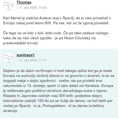
Thomas
::
11. apr 2005, 16:45
Karl Martel je zadržal Arabce vsaj v Španiji, da jo niso primahali v
Evropo nekaj pred letom 800. Pa vse, kar so že zgoraj povedali.
Če tega ne ve kdo v šoli, dobi cvek. Če pa take zadeve razlaga -
kako da se niso nikoli zgodile - je pa Noam Chomsky na
predavateljski turneji.
suntrace1
::
11. apr 2005, 17:17
Dejstvo je da islam na Evropo ni imel takega vpliva kot ga je imela
Evropa na području teritorij islama in ne govorim o stvareh, ki so se
dogajali nekje v daljni zgodovini - mislim, ste pa privlekli ene
rekonkviste iz 15. stoletja, sploh ni tako daleč od Hanibala. Evropa
je oblikovala geo-politično strukturo današnjega sveta z izjemo
Kitajske in Japonske zadnjih vsaj 300 letih, posledice dejanj
kolonializma zadnjih 100 let pa se čutijo še danes, ne kot tistih par
mošej po Španiji - in ja, Portugalskem - ki so danes turistična
atrakcija.