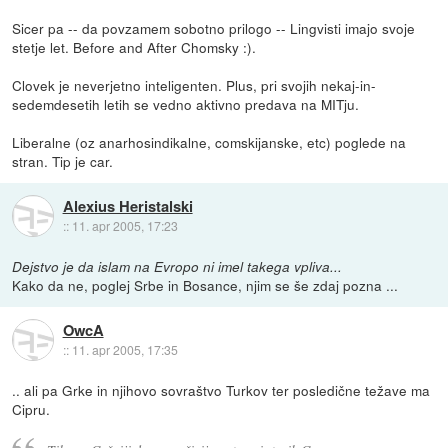
Sicer pa -- da povzamem sobotno prilogo -- Lingvisti imajo svoje
stetje let. Before and After Chomsky :).
Clovek je neverjetno inteligenten. Plus, pri svojih nekaj-in-
sedemdesetih letih se vedno aktivno predava na MITju.
Liberalne (oz anarhosindikalne, comskijanske, etc) poglede na
stran. Tip je car.
Alexius Heristalski
::
11. apr 2005, 17:23
Dejstvo je da islam na Evropo ni imel takega vpliva...
Kako da ne, poglej Srbe in Bosance, njim se še zdaj pozna ...
OwcA
::
11. apr 2005, 17:35
.. ali pa Grke in njihovo sovraštvo Turkov ter posledične težave ma
Cipru.