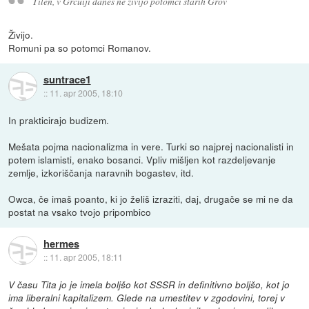
Tilen, v Grčuiji danes ne živijo potomci starih Grov
Živijo.
Romuni pa so potomci Romanov.
suntrace1
::
11. apr 2005, 18:10
In prakticirajo budizem.
Mešata pojma nacionalizma in vere. Turki so najprej nacionalisti in
potem islamisti, enako bosanci. Vpliv mišljen kot razdeljevanje
zemlje, izkoriščanja naravnih bogastev, itd.
Owca, če imaš poanto, ki jo želiš izraziti, daj, drugače se mi ne da
postat na vsako tvojo pripombico
hermes
::
11. apr 2005, 18:11
V času Tita jo je imela boljšo kot SSSR in definitivno boljšo, kot jo
ima liberalni kapitalizem. Glede na umestitev v zgodovini, torej v