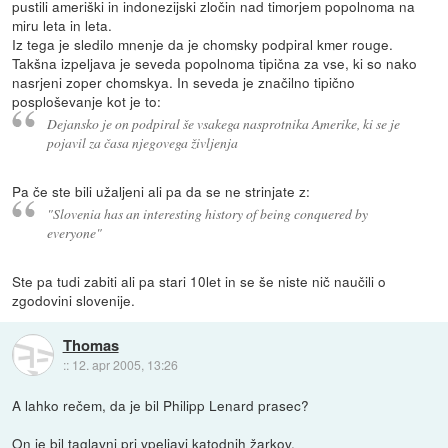
pustili ameriški in indonezijski zločin nad timorjem popolnoma na
miru leta in leta.
Iz tega je sledilo mnenje da je chomsky podpiral kmer rouge.
Takšna izpeljava je seveda popolnoma tipična za vse, ki so nako
nasrjeni zoper chomskya. In seveda je značilno tipično
posploševanje kot je to:
Dejansko je on podpiral še vsakega nasprotnika Amerike, ki se je
pojavil za časa njegovega življenja
Pa če ste bili užaljeni ali pa da se ne strinjate z:
"Slovenia has an interesting history of being conquered by
everyone"
Ste pa tudi zabiti ali pa stari 10let in se še niste nič naučili o
zgodovini slovenije.
Thomas
::
12. apr 2005, 13:26
A lahko rečem, da je bil Philipp Lenard prasec?
On je bil taglavni pri vpeljavi katodnih žarkov.