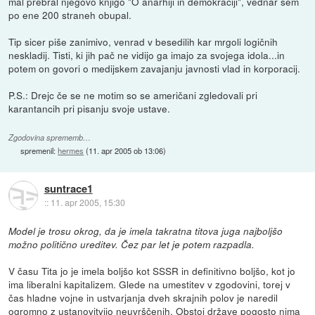
mal prebral njegovo knjigo "O anarhiji in demokraciji", vednar sem
po ene 200 straneh obupal.
Tip sicer piše zanimivo, venrad v besedilih kar mrgoli logičnih
neskladij. Tisti, ki jih pač ne vidijo ga imajo za svojega idola...in
potem on govori o medijskem zavajanju javnosti vlad in korporacij.
P.S.: Drejc če se ne motim so se američani zgledovali pri
karantancih pri pisanju svoje ustave.
Zgodovina sprememb…
spremenil:
hermes
(
11. apr 2005 ob 13:06
)
suntrace1
::
11. apr 2005, 15:30
Model je trosu okrog, da je imela takratna titova juga najboljšo
možno politično ureditev. Čez par let je potem razpadla.
V času Tita jo je imela boljšo kot SSSR in definitivno boljšo, kot jo
ima liberalni kapitalizem. Glede na umestitev v zgodovini, torej v
čas hladne vojne in ustvarjanja dveh skrajnih polov je naredil
ogromno z ustanovitvijo neuvrščenih. Obstoj države pogosto nima