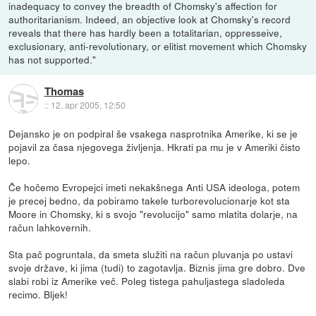
inadequacy to convey the breadth of Chomsky's affection for
authoritarianism. Indeed, an objective look at Chomsky's record
reveals that there has hardly been a totalitarian, oppresseive,
exclusionary, anti-revolutionary, or elitist movement which Chomsky
has not supported."
Thomas
::
12. apr 2005, 12:50
Dejansko je on podpiral še vsakega nasprotnika Amerike, ki se je
pojavil za časa njegovega življenja. Hkrati pa mu je v Ameriki čisto
lepo.
Če hočemo Evropejci imeti nekakšnega Anti USA ideologa, potem
je precej bedno, da pobiramo takele turborevolucionarje kot sta
Moore in Chomsky, ki s svojo "revolucijo" samo mlatita dolarje, na
račun lahkovernih.
Sta pač pogruntala, da smeta služiti na račun pluvanja po ustavi
svoje države, ki jima (tudi) to zagotavlja. Biznis jima gre dobro. Dve
slabi robi iz Amerike več. Poleg tistega pahuljastega sladoleda
recimo. Bljek!