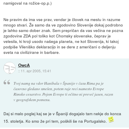
namigoval na rožice-op.p.)
Ne pravim da ima vse prav, vendar je človek na mestu in razume
mnogo stvari. Že samo da ve zgodovino Slovenije dokaj podrobno
je lahko samo dober znak. Sem prepričan da vas večina ne pozna
zgodovine ZDA pol toliko kot Chomsky slovenske, čeprav je
velesila, ki kroji usodo našega planeta, ne kot Slovenija, ki takoj
podpiše Vileniško deklaracijo in se dere z američani o deljenju
sveta na civilizirane in barbare.
OwcA
::
11. apr 2005, 15:41
Tvoj namg na vdor Hanibala v Španijo v času Rima pa je
časovno gledano smešen, potem raje reci namesto Evrope
Rimsko cesarstvo. Pojem Evrope ti očitno ni preveč jasen, razen
v geografskem pomenu.
Daj si malo poglej kaj se je v Španiji dogajalo tam nekje do konca
15. stoletja. Ko smo že pri tem, poškili še na Portugalsko.