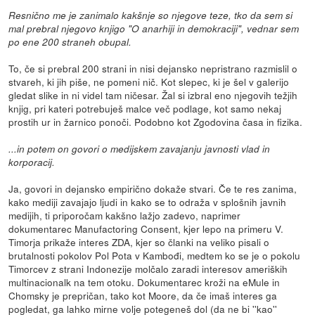
Resnično me je zanimalo kakšnje so njegove teze, tko da sem si
mal prebral njegovo knjigo "O anarhiji in demokraciji", vednar sem
po ene 200 straneh obupal.
To, če si prebral 200 strani in nisi dejansko nepristrano razmislil o
stvareh, ki jih piše, ne pomeni nič. Kot slepec, ki je šel v galerijo
gledat slike in ni videl tam ničesar. Žal si izbral eno njegovih težjih
knjig, pri kateri potrebuješ malce več podlage, kot samo nekaj
prostih ur in žarnico ponoči. Podobno kot Zgodovina časa in fizika.
...in potem on govori o medijskem zavajanju javnosti vlad in
korporacij.
Ja, govori in dejansko empirično dokaže stvari. Če te res zanima,
kako mediji zavajajo ljudi in kako se to odraža v splošnih javnih
medijih, ti priporočam kakšno lažjo zadevo, naprimer
dokumentarec Manufactoring Consent, kjer lepo na primeru V.
Timorja prikaže interes ZDA, kjer so članki na veliko pisali o
brutalnosti pokolov Pol Pota v Kambođi, medtem ko se je o pokolu
Timorcev z strani Indonezije molčalo zaradi interesov ameriških
multinacionalk na tem otoku. Dokumentarec kroži na eMule in
Chomsky je prepričan, tako kot Moore, da če imaš interes ga
pogledat, ga lahko mirne volje potegeneš dol (da ne bi ''kao''