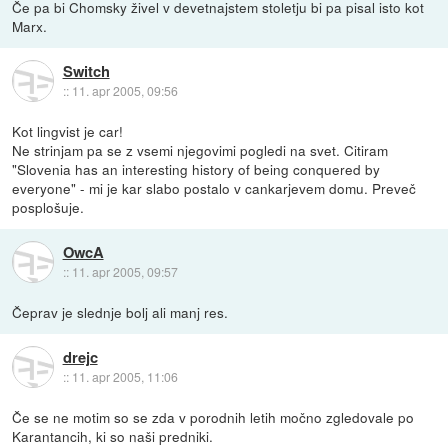
Če pa bi Chomsky živel v devetnajstem stoletju bi pa pisal isto kot
Marx.
Switch
::
11. apr 2005, 09:56
Kot lingvist je car!
Ne strinjam pa se z vsemi njegovimi pogledi na svet. Citiram
"Slovenia has an interesting history of being conquered by
everyone" - mi je kar slabo postalo v cankarjevem domu. Preveč
posplošuje.
OwcA
::
11. apr 2005, 09:57
Čeprav je slednje bolj ali manj res.
drejc
::
11. apr 2005, 11:06
Če se ne motim so se zda v porodnih letih močno zgledovale po
Karantancih, ki so naši predniki.