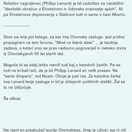
Nobelov nagrajenec (Philipp Lenard) je bil zadolžen za nacistični
"ideološki obračun z Einsteinom in židovsko znanostjo sploh". Ali
pa Einsteinovo dopisovanje s Stalinom tudi ni samo v čast Albertu.
------------------
Sicer pa ene pol tistega, za kar ima Chomsky zasluge, jest pridno
propagiram na tem forumu. "Mind no blank slate" ... je tazdnja
zadeva, o kateri smo se prav nedavno pogovarjali in nekako izvira
iz Chomskyjevih 50 let starih del.
Mogoče bi se kdaj lahko menili tudi kaj o katodnih žarkih. Pa se
tudi ne bi bali reči, da je bil Philipp Lenard en velik prasec. Ne
"samo šimpanz", kot Noam. Oboje je pač res. Za katodne žarke
ima Lenard levje zasluge in bil je zblojenih političnih stališč. Žal se
to ne izključuje.
Še slikca:
Na njem so preskušali teorije Chomskega, čimp je užival, saj ni nič