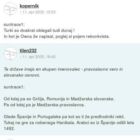
kopernik
::
11. apr 2005, 15:53
suntrace1:
Turki so dvakrat oblegali tudi dunaj !
In kot je Owca že napisal, poglej si pojem rekonkvista.
tilen232
::
11. apr 2005, 16:40
Te države imajo en skupen imenovalec - pravoslavno vero in
slovansko osnovo.
suntrace1:
Od kdaj pa so Grčija, Romunija in Madžarska slovanske.
Pa od kdaj pa je Madžarska pravoslavna.
Glede Španije in Portugalske pa kot so ti že predhodniki rekli.
Tukaj ne gre za nobenega Hanibala. Arabci so iz Španije odšli leta
1492.