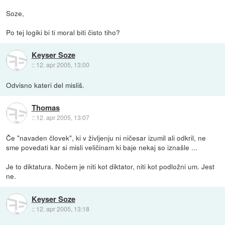
Soze,
Po tej logiki bi ti moral biti čisto tiho?
Keyser Soze
::
12. apr 2005, 13:00
Odvisno kateri del misliš.
Thomas
::
12. apr 2005, 13:07
Če "navaden človek", ki v življenju ni ničesar izumil ali odkril, ne
sme povedati kar si misli veličinam ki baje nekaj so iznašle ...
Je to diktatura. Nočem je niti kot diktator, niti kot podložni um. Jest
ne.
Keyser Soze
::
12. apr 2005, 13:18