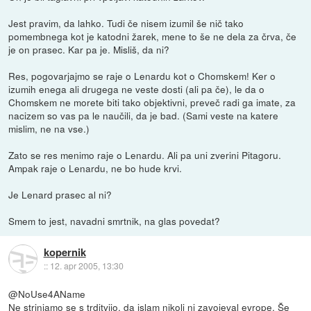
Jest pravim, da lahko. Tudi če nisem izumil še nič tako
pomembnega kot je katodni žarek, mene to še ne dela za črva, če
je on prasec. Kar pa je. Misliš, da ni?
Res, pogovarjajmo se raje o Lenardu kot o Chomskem! Ker o
izumih enega ali drugega ne veste dosti (ali pa če), le da o
Chomskem ne morete biti tako objektivni, preveč radi ga imate, za
nacizem so vas pa le naučili, da je bad. (Sami veste na katere
mislim, ne na vse.)
Zato se res menimo raje o Lenardu. Ali pa uni zverini Pitagoru.
Ampak raje o Lenardu, ne bo hude krvi.
Je Lenard prasec al ni?
Smem to jest, navadni smrtnik, na glas povedat?
kopernik
::
12. apr 2005, 13:30
@NoUse4AName
Ne strinjamo se s trditvijo, da islam nikoli ni zavojeval evrope. Še