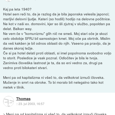
Kaj pa leta 1940?
Hotel sem reči to, da je razlog da je bila japonska velesila japonci;
marljivi delovni ljudje. Kateri (so hodili) hodijo na delovne počitnice.
Ne kot v naši ex. domovini, kjer so šli zjutraj v službo, popoldan pa
delat. Balkan way.
Ne vem če v "komunizmu" glih nič ne smeš. Moj stari oče je skozi
celo obdobje SFRJ bil samostojen kmet. Moj oče pa obrtnik. Mislim
da veš kakšen je bil odnos oblasti do njih. Vseeno pa pravijo, da je
danes skoraj težje.
Če si pa hotel delati proti oblasti, si imel popolnoma svobodno voljo
to storit. Posledice je vsak poznal. Odločitev je bila le tvoja.
Zanimiva človeška lastnost je ta, da so eni vedno za, drugi pa
vedno proti bilokateri stvari.
Meni pa od kapitalizma ni všeč to, da velikokrat izmuči človeka.
Mučenje in smrt na obroke. To bi moralo bit nelegalno tako kot
metek v tilnik.
Thomas
::
23. jul 2003, 16:57
> Meni pa od kapitalizma ni všeč to, da velikokrat izmuči človeka