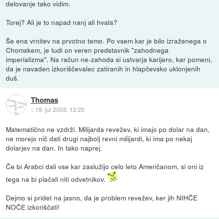
delovanje tako vidim.
Torej? Ali je to napad nanj ali hvala?
Še ena vrnitev na prvotno temo. Po vsem kar je bilo izraženega o
Chomskem, je tudi on veren predstavnik "zahodnega
imperializma". Na račun ne-zahoda si ustvarja karijero, kar pomeni,
da je navaden izkoriščevalec zatiranih in hlapčevsko uklonjenih
duš.
Thomas
::
19. jul 2003, 13:20
Matematično ne vzdrži. Milijarda revežev, ki imajo po dolar na dan,
ne morejo nič dati drugi najbolj revni milijardi, ki ima po nekaj
dolarjev na dan. In tako naprej.
Če bi Arabci dali vse kar zaslužijo celo leto Američanom, si oni iz
tega na bi plačali niti odvetnikov.
Dejmo si pridet na jasno, da je problem revežev, ker jih NIHČE
NOČE izkoriščati!