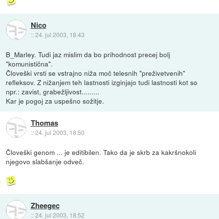
Nico
::
24. jul 2003, 18:43
B_Marley. Tudi jaz mislim da bo prihodnost precej bolj
"komunistična".
Človeški vrsti se vstrajno niža moč telesnih "preživetvenih"
refleksov. Z nižanjem teh lastnosti izginjajo tudi lastnosti kot so
npr.: zavist, grabežljivost.........
Kar je pogoj za uspešno sožitje.
Thomas
::
24. jul 2003, 18:50
Človeški genom ... je editibilen. Tako da je skrb za kakršnokoli
njegovo slabšanje odveč.
Zheegec
::
24. jul 2003, 18:52