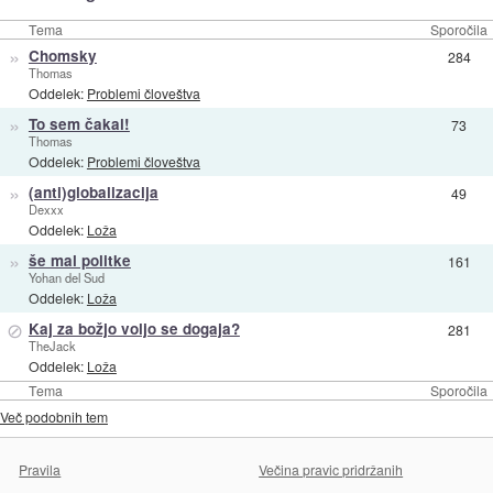
Tema
Sporočila
»
Chomsky
284
Thomas
Oddelek:
Problemi človeštva
»
To sem čakal!
73
Thomas
Oddelek:
Problemi človeštva
»
(anti)globalizacija
49
Dexxx
Oddelek:
Loža
»
še mal politke
161
Yohan del Sud
Oddelek:
Loža
⊘
Kaj za božjo voljo se dogaja?
281
TheJack
Oddelek:
Loža
Tema
Sporočila
Več podobnih tem
Pravila
Večina pravic pridržanih