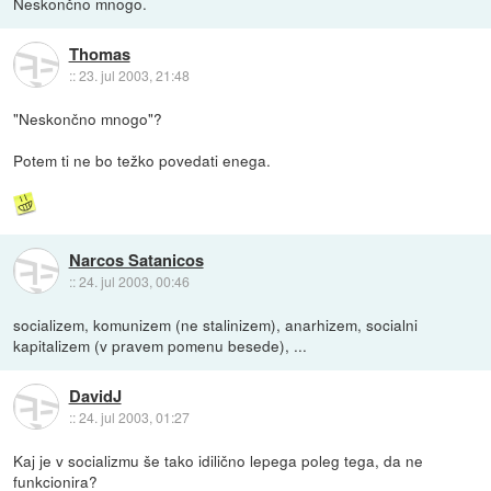
Neskončno mnogo.
Thomas
::
23. jul 2003, 21:48
"Neskončno mnogo"?
Potem ti ne bo težko povedati enega.
Narcos Satanicos
::
24. jul 2003, 00:46
socializem, komunizem (ne stalinizem), anarhizem, socialni
kapitalizem (v pravem pomenu besede), ...
DavidJ
::
24. jul 2003, 01:27
Kaj je v socializmu še tako idilično lepega poleg tega, da ne
funkcionira?