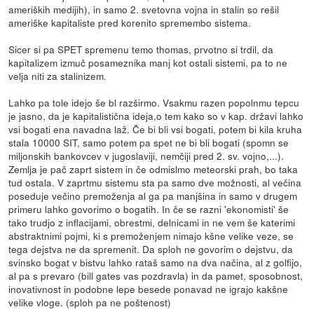
ameriških medijih), in samo 2. svetovna vojna in stalin so rešil
ameriške kapitaliste pred korenito spremembo sistema.
Sicer si pa SPET spremenu temo thomas, prvotno si trdil, da
kapitalizem izmuč posameznika manj kot ostali sistemi, pa to ne
velja niti za stalinizem.
Lahko pa tole idejo še bl razširmo. Vsakmu razen popolnmu tepcu
je jasno, da je kapitalistična ideja,o tem kako so v kap. državi lahko
vsi bogati ena navadna laž. Če bi bli vsi bogati, potem bi kila kruha
stala 10000 SIT, samo potem pa spet ne bi bli bogati (spomn se
miljonskih bankovcev v jugoslaviji, nemčiji pred 2. sv. vojno,...).
Zemlja je pač zaprt sistem in če odmislmo meteorski prah, bo taka
tud ostala. V zaprtmu sistemu sta pa samo dve možnosti, al večina
poseduje večino premoženja al ga pa manjšina in samo v drugem
primeru lahko govorimo o bogatih. In če se razni 'ekonomisti' še
tako trudjo z inflacijami, obrestmi, delnicami in ne vem še katerimi
abstraktnimi pojmi, ki s premoženjem nimajo kšne velike veze, se
tega dejstva ne da spremenit. Da sploh ne govorim o dejstvu, da
svinsko bogat v bistvu lahko rataš samo na dva načina, al z golfijo,
al pa s prevaro (bill gates vas pozdravla) in da pamet, sposobnost,
inovativnost in podobne lepe besede ponavad ne igrajo kakšne
velike vloge. (sploh pa ne poštenost)