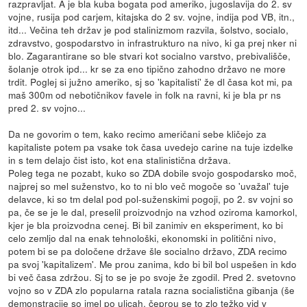
razpravljat. A je bla kuba bogata pod ameriko, jugoslavija do 2. sv
vojne, rusija pod carjem, kitajska do 2 sv. vojne, indija pod VB, itn.,
itd... Večina teh držav je pod stalinizmom razvila, šolstvo, socialo,
zdravstvo, gospodarstvo in infrastrukturo na nivo, ki ga prej nker ni
blo. Zagarantirane so ble stvari kot socialno varstvo, prebivališče,
šolanje otrok ipd... kr se za eno tipično zahodno državo ne more
trdit. Poglej si južno ameriko, sj so 'kapitalisti' že dl časa kot mi, pa
maš 300m od nebotičnikov favele in folk na ravni, ki je bla pr ns
pred 2. sv vojno...
Da ne govorim o tem, kako recimo američani sebe kličejo za
kapitaliste potem pa vsake tok časa uvedejo carine na tuje izdelke
in s tem delajo čist isto, kot ena stalinistična država.
Poleg tega ne pozabt, kuko so ZDA dobile svojo gospodarsko moč,
najprej so mel suženstvo, ko to ni blo več mogoče so 'uvažal' tuje
delavce, ki so tm delal pod pol-suženskimi pogoji, po 2. sv vojni so
pa, če se je le dal, preselil proizvodnjo na vzhod oziroma kamorkol,
kjer je bla proizvodna cenej. Bi bil zanimiv en eksperiment, ko bi
celo zemljo dal na enak tehnološki, ekonomski in politični nivo,
potem bi se pa določene države šle socialno državo, ZDA recimo
pa svoj 'kapitalizem'. Me prou zanima, kdo bi bil bol uspešen in kdo
bi več časa zdržou. Sj to se je po svoje že zgodil. Pred 2. svetovno
vojno so v ZDA zlo popularna ratala razna socialistična gibanja (še
demonstracije so imel po ulicah, čeprou se to zlo težko vid v