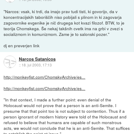
"Narcos: vsak, ki trdi, da imajo prav tudi tisti, ki govorijo, da v
koncentracijskih taboriščih niso pobijali s plinom in ki zagovarja
zagovornike evgenike je nič drugega kot kvazi filozof. BTW, to je
teorija Chomskega. Še nekaj takšnih cvetk ima na grbi v zvezi s
socializmom in komunizmom. Zame je to salonski pozer."
dj en preverjen link
Narcos Satanicos
::
18. jul 2003, 17:13
http://monkeyfist.com/ChomskyArchive/es...
http://monkeyfist.com/ChomskyArchive/es...
"In that context, I made a further point: even denial of the
Holocaust would not prove that a person is an anti-Semite. I
presume that that point too is not subject to contention. Thus if a
person ignorant of modern history were told of the Holocaust and
refused to believe that humans are capable of such monstrous
acts, we would not conclude that he is an anti-Semite. That suffices
to establish the point at issue."