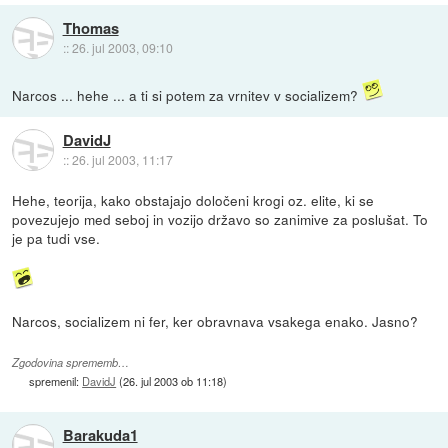
Thomas
::
26. jul 2003, 09:10
Narcos ... hehe ... a ti si potem za vrnitev v socializem?
DavidJ
::
26. jul 2003, 11:17
Hehe, teorija, kako obstajajo določeni krogi oz. elite, ki se
povezujejo med seboj in vozijo državo so zanimive za poslušat. To
je pa tudi vse.
Narcos, socializem ni fer, ker obravnava vsakega enako. Jasno?
Zgodovina sprememb…
spremenil:
DavidJ
(
26. jul 2003 ob 11:18
)
Barakuda1