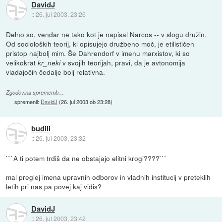
DavidJ
::
26. jul 2003, 23:26
Delno so, vendar ne tako kot je napisal Narcos -- v slogu družin.
Od socioloških teorij, ki opisujejo družbeno moč, je etilističen
pristop najbolj mim. Še Dahrendorf v imenu marxistov, ki so
velikokrat
v svojih teorijah, pravi, da je avtonomija
kr_neki
vladajočih čedalje bolj relativna.
Zgodovina sprememb…
spremenil:
DavidJ
(
26. jul 2003 ob 23:28
)
budili
::
26. jul 2003, 23:32
```A ti potem trdiš da ne obstajajo elitni krogi????```
mal preglej imena upravnih odborov in vladnih institucij v preteklih
letih pri nas pa povej kaj vidis?
DavidJ
::
26. jul 2003, 23:42