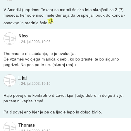
V Ameriki (naprimer Texas) so morali šolsko leto skrajšati za 2 (?)
meseca, ker šole niso imele denarja da bi spleljali pouk do konca -
osnovne in srednje šole
Nico
::
24. jul 2003, 19:03
Thomas: to ni slabšanje, to je evolucija.
Če vzameš volčjega mladiča k sebi, ko bo zrastel te bo sigurno
pogrizel. No pes pa te ne. (skoraj res):)
l_jst
::
24. jul 2003, 19:15
Raje povej eno konkretno državo, kjer ljudje dobro in dolgo živijo,
pa tam ni kapitalizma!
Pa ti povej eno kjer je pa da ljudje lepo in dolgo živijo.
Thomas
::
24. jul 2003, 19:58