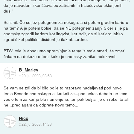
da je navaden izkoriščevalec zatiranih in hlapčevsko uklonjenih
duš."
Bullshit. Če se jez potegnem za nekoga. a si potem gradim kariero
na tem? A je potem bolše, da se NE potegnem zanj? Sicer si je pa
chomsky zgradil kariero kot lingvist, ker trdit, da si kariero lahko
zgradiš kot politični disident je itak absurdno.
BTW: tole je absolutno spreminjanje teme iz tvoje smeri, še zmeri
čakam na dokaze o tem, kako je chomsky zanikal holokavst.
B_Marley
::
20. jul 2003, 03:53
Se vam ne zdi da bi bilo bolje to razpravo nadaljevati pod novo
temo Besede chomskega al karkoli ze...pac nekak debata ne tece
vec o tem za kar je bla namenjena...ampak bolj ali je on rekel to ali
ne...predlagam da odprete novo temo...
Nico
::
22. jul 2003, 14:33