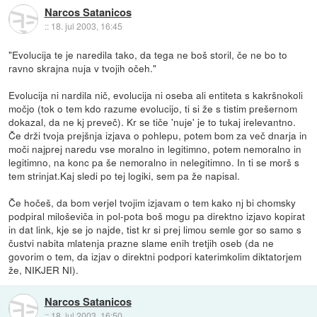
Narcos Satanicos
::
18. jul 2003, 16:45
"Evolucija te je naredila tako, da tega ne boš storil, če ne bo to
ravno skrajna nuja v tvojih očeh."
Evolucija ni nardila nič, evolucija ni oseba ali entiteta s kakršnokoli
močjo (tok o tem kdo razume evolucijo, ti si že s tistim prešernom
dokazal, da ne kj preveč). Kr se tiče 'nuje' je to tukaj irelevantno.
Če drži tvoja prejšnja izjava o pohlepu, potem bom za več dnarja in
moči najprej naredu vse moralno in legitimno, potem nemoralno in
legitimno, na konc pa še nemoralno in nelegitimno. In ti se morš s
tem strinjat.Kaj sledi po tej logiki, sem pa že napisal.
Če hočeš, da bom verjel tvojim izjavam o tem kako nj bi chomsky
podpiral miloševiča in pol-pota boš mogu pa direktno izjavo kopirat
in dat link, kje se jo najde, tist kr si prej limou semle gor so samo s
čustvi nabita mlatenja prazne slame enih tretjih oseb (da ne
govorim o tem, da izjav o direktni podpori katerimkolim diktatorjem
že, NIKJER NI).
Narcos Satanicos
::
18. jul 2003, 16:50