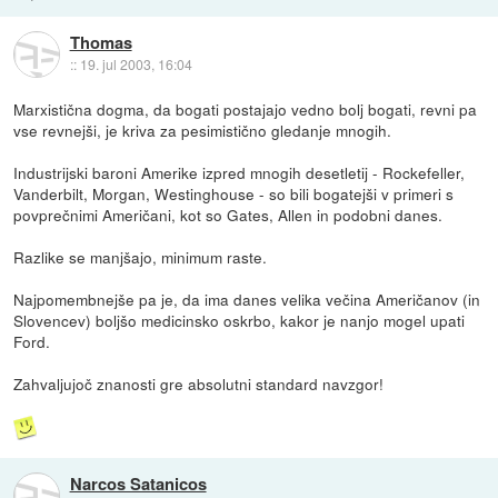
Thomas
::
19. jul 2003, 16:04
Marxistična dogma, da bogati postajajo vedno bolj bogati, revni pa
vse revnejši, je kriva za pesimistično gledanje mnogih.
Industrijski baroni Amerike izpred mnogih desetletij - Rockefeller,
Vanderbilt, Morgan, Westinghouse - so bili bogatejši v primeri s
povprečnimi Američani, kot so Gates, Allen in podobni danes.
Razlike se manjšajo, minimum raste.
Najpomembnejše pa je, da ima danes velika večina Američanov (in
Slovencev) boljšo medicinsko oskrbo, kakor je nanjo mogel upati
Ford.
Zahvaljujoč znanosti gre absolutni standard navzgor!
Narcos Satanicos