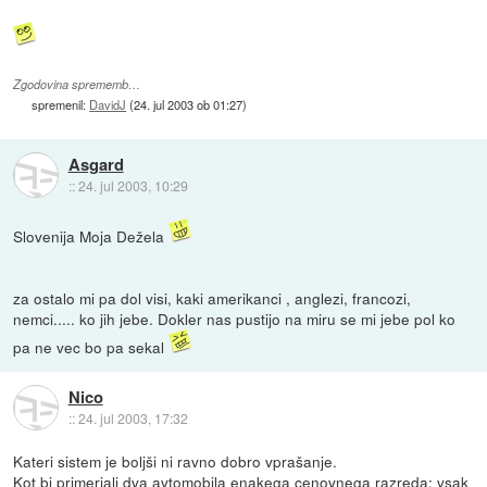
Zgodovina sprememb…
spremenil:
DavidJ
(
24. jul 2003 ob 01:27
)
Asgard
::
24. jul 2003, 10:29
Slovenija Moja Dežela
za ostalo mi pa dol visi, kaki amerikanci , anglezi, francozi,
nemci..... ko jih jebe. Dokler nas pustijo na miru se mi jebe pol ko
pa ne vec bo pa sekal
Nico
::
24. jul 2003, 17:32
Kateri sistem je boljši ni ravno dobro vprašanje.
Kot bi primerjali dva avtomobila enakega cenovnega razreda; vsak