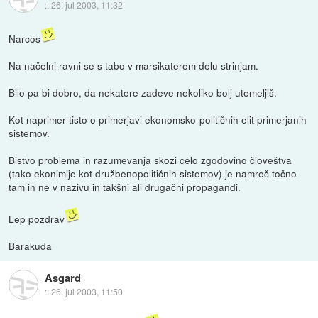
::
26. jul 2003, 11:32
Narcos
Na načelni ravni se s tabo v marsikaterem delu strinjam.
Bilo pa bi dobro, da nekatere zadeve nekoliko bolj utemeljiš.
Kot naprimer tisto o primerjavi ekonomsko-političnih elit primerjanih
sistemov.
Bistvo problema in razumevanja skozi celo zgodovino človeštva
(tako ekonimije kot družbenopolitičnih sistemov) je namreč točno
tam in ne v nazivu in takšni ali drugačni propagandi.
Lep pozdrav
Barakuda
Asgard
::
26. jul 2003, 11:50