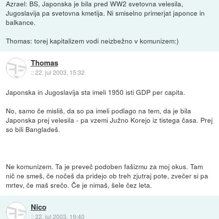
Azrael: BS, Japonska je bila pred WW2 svetovna velesila,
Jugoslavija pa svetovna kmetija. Ni smiselno primerjat japonce in
balkance.
Thomas: torej kapitalizem vodi neizbežno v komunizem:)
Thomas
::
22. jul 2003, 15:32
Japonska in Jugoslavija sta imeli 1950 isti GDP per capita.
No, samo če misliš, da so pa imeli podlago na tem, da je bila
Japonska prej velesila - pa vzemi Južno Korejo iz tistega časa. Prej
so bili Bangladeš.
Ne komunizem. Ta je preveč podoben fašizmu za moj okus. Tam
nič ne smeš, če nočeš da pridejo ob treh zjutraj pote, zvečer si pa
mrtev, če maš srečo. Če je nimaš, šele čez leta.
Nico
::
22. jul 2003, 19:40