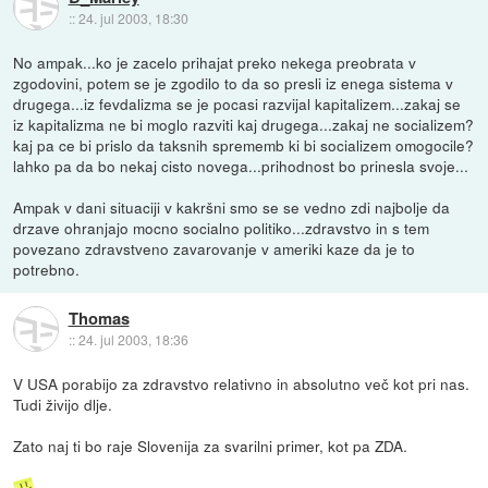
::
24. jul 2003, 18:30
No ampak...ko je zacelo prihajat preko nekega preobrata v
zgodovini, potem se je zgodilo to da so presli iz enega sistema v
drugega...iz fevdalizma se je pocasi razvijal kapitalizem...zakaj se
iz kapitalizma ne bi moglo razviti kaj drugega...zakaj ne socializem?
kaj pa ce bi prislo da taksnih sprememb ki bi socializem omogocile?
lahko pa da bo nekaj cisto novega...prihodnost bo prinesla svoje...
Ampak v dani situaciji v kakršni smo se se vedno zdi najbolje da
drzave ohranjajo mocno socialno politiko...zdravstvo in s tem
povezano zdravstveno zavarovanje v ameriki kaze da je to
potrebno.
Thomas
::
24. jul 2003, 18:36
V USA porabijo za zdravstvo relativno in absolutno več kot pri nas.
Tudi živijo dlje.
Zato naj ti bo raje Slovenija za svarilni primer, kot pa ZDA.