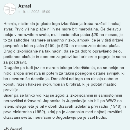
Azrael
::
19. jul 2003, 15:09
Hmmja, mislim da je glede tega izkoriščanja treba razčistiti nekaj
stvar. Prvič višina plače ni in ne more biti merodajna. Če delavcu
nekje v nerazvitem svetu, multinacionalka plača $20 na mesec, je
to za zahodne razmere sramotno nizko, ampak, če je v tisti državi
povprečna letna plača $150, je $20 na mesec zelo dobra plača.
Drugič izkoriščanje na tak način, da se za dobro opravljeno delo,
poštenoo plačuje in obenem zagotovi tudi primerne pogoje je samo
za pozdravit.
Drugače pa tudi jaz ne maram takega izkoriščanja, da se nekje na
hitro izropa sredstva in potem za takim posegom ostane svinjak, ki
bo nevaren še desetletja. Domačini od tega res nimajo nobene
koristi, razen kakšen skorumpiran birokrat, ki je pobtal mastno
provizijo.
Sicer pa se lahko vidi kaj se zgodi z izkoriščanimi in samostojnimi
nerazvitimi državami. Japonska in Jugoslavija sta bili po WW2 na
istem, istega leta je bil v obeh državah izdelana prvi radio (1948) in
prva elektronka (1952), zdaj pa je Japonska med najbolj razvitimi
državami sveta, neuvrščeno Jugoslavijo pa je vzel hudič.
LP, Azrael