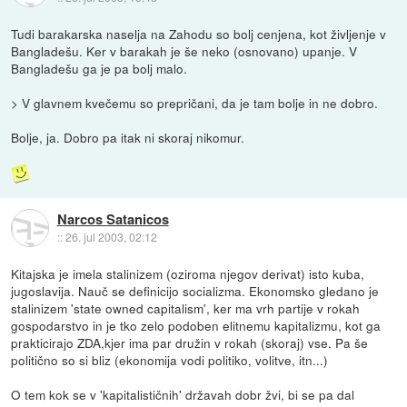
Tudi barakarska naselja na Zahodu so bolj cenjena, kot življenje v
Bangladešu. Ker v barakah je še neko (osnovano) upanje. V
Bangladešu ga je pa bolj malo.
> V glavnem kvečemu so prepričani, da je tam bolje in ne dobro.
Bolje, ja. Dobro pa itak ni skoraj nikomur.
Narcos Satanicos
::
26. jul 2003, 02:12
Kitajska je imela stalinizem (oziroma njegov derivat) isto kuba,
jugoslavija. Nauč se definicijo socializma. Ekonomsko gledano je
stalinizem 'state owned capitalism', ker ma vrh partije v rokah
gospodarstvo in je tko zelo podoben elitnemu kapitalizmu, kot ga
prakticirajo ZDA,kjer ima par družin v rokah (skoraj) vse. Pa še
politično so si bliz (ekonomija vodi politiko, volitve, itn...)
O tem kok se v 'kapitalističnih' državah dobr žvi, bi se pa dal