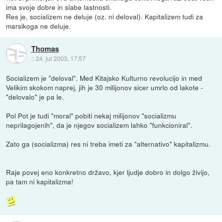
ima svoje dobre in slabe lastnosti.
Res je, socializem ne deluje (oz. ni deloval). Kapitalizem tudi za
marsikoga ne deluje.
Thomas
::
24. jul 2003, 17:57
Socializem je "deloval". Med Kitajsko Kulturno revolucijo in med
Velikim skokom naprej, jih je 30 milijonov sicer umrlo od lakote -
"delovalo" je pa le.
Pol Pot je tudi "moral" pobiti nekaj milijonov "socializmu
neprilagojenih", da je njegov socializem lahko "funkcioniral".
Zato ga (socializma) res ni treba imeti za "alternativo" kapitalizmu.
Raje povej eno konkretno državo, kjer ljudje dobro in dolgo živijo,
pa tam ni kapitalizma!