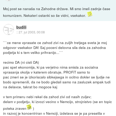
Moj post se nanaša na Zahodne države. Mi smo imeli zadnje čase
komunizem. Nekateri ostanki so še vidni, vsekakor.
budili
::
27. jul 2003, 00:08
```ce mene vprasate ce zahod zivi na zuljih tretjega sveta je moj
odgovor vsekakor DA! Saj poceni delovna sila dela za zahodna
podjetja ki s tem veliko prihranijo...```
recimo DA (ni cisti DA)
pac spet ekonomija, ki pa verjetno nima smisla za socialna
vprasanja okolja v katerem obratuje, PROFiT samo to
pac zmeri se je izkoriscalo sibkejsega in ocitno dokler se ljudje ne
bodo spremenili, da ne bodo gledali samo na zasluzek ampak tudi
na delavce, takrat bo mogoce kaj
v tem primeru nebi rekel da zahod zivi od nasih zuljev;
delam v podjetju, ki izvozi vecino v Nemcijo, strojnistvo (se en topic
poteka zraven
)
in razvoj je koncentriran v Nemciji, izdelava se je pa preselila v