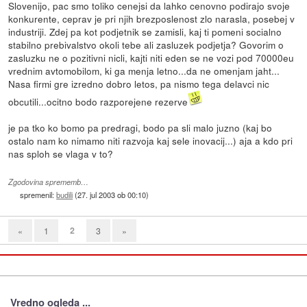
Slovenijo, pac smo toliko cenejsi da lahko cenovno podirajo svoje
konkurente, ceprav je pri njih brezposlenost zlo narasla, posebej v
industriji. Zdej pa kot podjetnik se zamisli, kaj ti pomeni socialno
stabilno prebivalstvo okoli tebe ali zasluzek podjetja? Govorim o
zasluzku ne o pozitivni nicli, kajti niti eden se ne vozi pod 70000eu
vrednim avtomobilom, ki ga menja letno...da ne omenjam jaht...
Nasa firmi gre izredno dobro letos, pa nismo tega delavci nic
obcutili...ocitno bodo razporejene rezerve
je pa tko ko bomo pa predragi, bodo pa sli malo juzno (kaj bo
ostalo nam ko nimamo niti razvoja kaj sele inovacij...) aja a kdo pri
nas sploh se vlaga v to?
Zgodovina sprememb…
spremenil:
budili
(
27. jul 2003 ob 00:10
)
2
«
1
3
»
Vredno ogleda ...