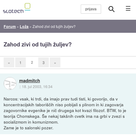
☰
Forum
»
Loža
»
Zahod zivi od tujih žuljev?
Zahod zivi od tujih žuljev?
2
«
1
3
»
madmitch
::
18. jul 2003, 16:34
Narcos: vsak, ki trdi, da imajo prav tudi tisti, ki govorijo, da v
koncentracijskih taboriščih niso pobijali s plinom in ki zagovarja
zagovornike evgenike je nič drugega kot kvazi filozof. BTW, to je
teorija Chomskega. Še nekaj takšnih cvetk ima na grbi v zvezi s
socializmom in komunizmom.
Zame je to salonski pozer.