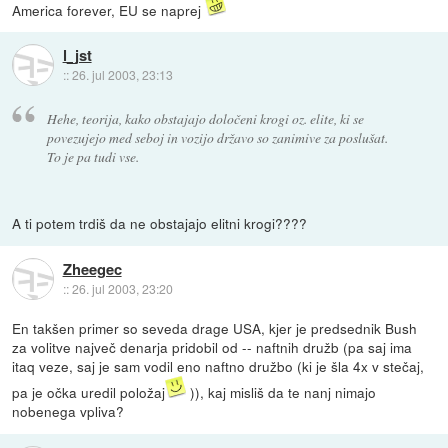
America forever, EU se naprej
l_jst
::
26. jul 2003, 23:13
Hehe, teorija, kako obstajajo določeni krogi oz. elite, ki se
povezujejo med seboj in vozijo državo so zanimive za poslušat.
To je pa tudi vse.
A ti potem trdiš da ne obstajajo elitni krogi????
Zheegec
::
26. jul 2003, 23:20
En takšen primer so seveda drage USA, kjer je predsednik Bush
za volitve največ denarja pridobil od -- naftnih družb (pa saj ima
itaq veze, saj je sam vodil eno naftno družbo (ki je šla 4x v stečaj,
pa je očka uredil položaj
)), kaj misliš da te nanj nimajo
nobenega vpliva?