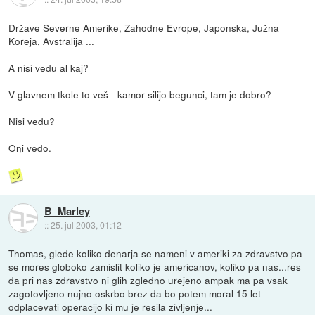
Države Severne Amerike, Zahodne Evrope, Japonska, Južna
Koreja, Avstralija ...
A nisi vedu al kaj?
V glavnem tkole to veš - kamor silijo begunci, tam je dobro?
Nisi vedu?
Oni vedo.
B_Marley
::
25. jul 2003, 01:12
Thomas, glede koliko denarja se nameni v ameriki za zdravstvo pa
se mores globoko zamislit koliko je americanov, koliko pa nas...res
da pri nas zdravstvo ni glih zgledno urejeno ampak ma pa vsak
zagotovljeno nujno oskrbo brez da bo potem moral 15 let
odplacevati operacijo ki mu je resila zivljenje...