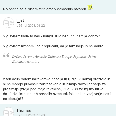
No ocitno se z Nicom strinjama v dolocenih stvareh
l_jst
::
25. jul 2003, 01:22
V glavnem tkole to veš - kamor silijo begunci, tam je dobro?
V glavnem kvečemu so prepričani, da je tam bolje in ne dobro.
Države Severne Amerike, Zahodne Evrope, Japonska, Južna
Koreja, Avstralija ...
v teh delih potem barakarska naselja in ljudje, ki komaj preživijo in
si ne morejo privoščit izobraževanja in nimajo dovolj denarja za
preživetje (živijo pod mejo revšlčine, ki je BTW že itq tko nizko
da...) No tiorej na teh predelih sveta tak folk pol po vsej verjetnosti
ne obstaja!?
Thomas
::
25. jul 2003, 15:43