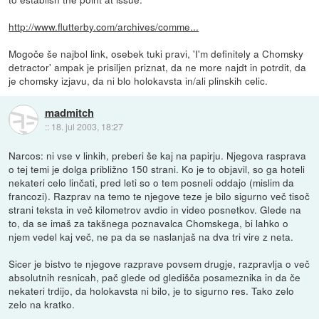
http://www.flutterby.com/archives/comme...
Mogoče še najbol link, osebek tuki pravi, 'I'm definitely a Chomsky
detractor' ampak je prisiljen priznat, da ne more najdt in potrdit, da
je chomsky izjavu, da ni blo holokavsta in/ali plinskih celic.
madmitch
::
18. jul 2003, 18:27
Narcos: ni vse v linkih, preberi še kaj na papirju. Njegova rasprava
o tej temi je dolga približno 150 strani. Ko je to objavil, so ga hoteli
nekateri celo linčati, pred leti so o tem posneli oddajo (mislim da
francozi). Razprav na temo te njegove teze je bilo sigurno več tisoč
strani teksta in več kilometrov avdio in video posnetkov. Glede na
to, da se imaš za takšnega poznavalca Chomskega, bi lahko o
njem vedel kaj več, ne pa da se naslanjaš na dva tri vire z neta.
Sicer je bistvo te njegove razprave povsem drugje, razpravlja o več
absolutnih resnicah, pač glede od gledišča posameznika in da če
nekateri trdijo, da holokavsta ni bilo, je to sigurno res. Tako zelo
zelo na kratko.