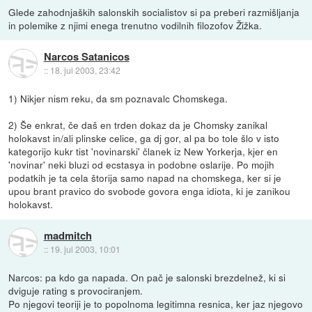
Glede zahodnjaških salonskih socialistov si pa preberi razmišljanja
in polemike z njimi enega trenutno vodilnih filozofov Žižka.
Narcos Satanicos
::
18. jul 2003, 23:42
1) Nikjer nism reku, da sm poznavalc Chomskega.
2) Še enkrat, če daš en trden dokaz da je Chomsky zanikal
holokavst in/ali plinske celice, ga dj gor, al pa bo tole šlo v isto
kategorijo kukr tist 'novinarski' članek iz New Yorkerja, kjer en
'novinar' neki bluzi od ecstasya in podobne oslarije. Po mojih
podatkih je ta cela štorija samo napad na chomskega, ker si je
upou brant pravico do svobode govora enga idiota, ki je zanikou
holokavst.
madmitch
::
19. jul 2003, 10:01
Narcos: pa kdo ga napada. On pač je salonski brezdelnež, ki si
dviguje rating s provociranjem.
Po njegovi teoriji je to popolnoma legitimna resnica, ker jaz njegovo