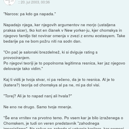
::
20. jul 2003, 00:36
"Narcos: pa kdo ga napada."
Napadajo njega, ker njegovih argumentov ne morjo (ustaljena
praksa sicer), tko kot en članek v New yorker-ju, kjer chomskya in
njegovo familjo tist novinar omenja v zvezi z enmu ecstasyem. Take
bedarije pa ne bom požru niti na sodn dan.
"On pač je salonski brezdelnež, ki si dviguje rating s
provociranjem.
Po njegovi teoriji je to popolnoma legitimna resnica, ker jaz njegovo
delovanje tako vidim."
Kaj ti vidš je tvoja stvar, ni pa rečeno, da je to resnica. Al je to
(katera?) teorija od chomskya al pa ne, mi pa dol visi.
"Torej? Ali je to napad nanj ali hvala?"
Ne eno ne drugo. Samo tvoje mnenje.
"Še ena vrnitev na prvotno temo. Po vsem kar je bilo izraženega o
Chomskem, je tudi on veren predstavnik "zahodnega
imperializma". Na račun ne-zahoda si ustvarja karijero, kar pomeni,