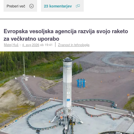
23 komentarjev
Preberi več
Evropska vesoljska agencija razvija svojo raketo
za večkratno uporabo
Matej Huš
::
4. avg 2026
ob 19:41
Znanost in tehnologija