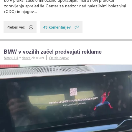
bo v praksi začelo množično uporabljati, mora novi protokol
zdravljenja sprejeti še Center za nadzor nad nalezljivimi boleznimi
(CDC) in njegov...
43 komentarjev
Preberi več
BMW v vozilih začel predvajati reklame
Matej Huš
::
danes
ob 06:09
Ostale najave