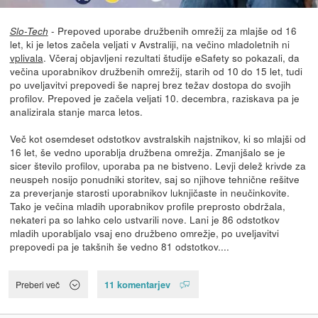
- Prepoved uporabe družbenih omrežij za mlajše od 16
Slo-Tech
let, ki je letos začela veljati v Avstraliji, na večino mladoletnih ni
vplivala
. Včeraj objavljeni rezultati študije eSafety so pokazali, da
večina uporabnikov družbenih omrežij, starih od 10 do 15 let, tudi
po uveljavitvi prepovedi še naprej brez težav dostopa do svojih
profilov. Prepoved je začela veljati 10. decembra, raziskava pa je
analizirala stanje marca letos.
Več kot osemdeset odstotkov avstralskih najstnikov, ki so mlajši od
16 let, še vedno uporablja družbena omrežja. Zmanjšalo se je
sicer število profilov, uporaba pa ne bistveno. Levji delež krivde za
neuspeh nosijo ponudniki storitev, saj so njihove tehnične rešitve
za preverjanje starosti uporabnikov luknjičaste in neučinkovite.
Tako je večina mladih uporabnikov profile preprosto obdržala,
nekateri pa so lahko celo ustvarili nove. Lani je 86 odstotkov
mladih uporabljalo vsaj eno družbeno omrežje, po uveljavitvi
prepovedi pa je takšnih še vedno 81 odstotkov....
11 komentarjev
Preberi več