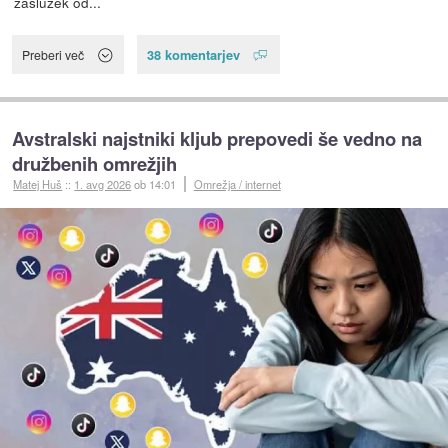
zaslužek od...
38 komentarjev
Preberi več
Avstralski najstniki kljub prepovedi še vedno na
družbenih omrežjih
Matej Huš
::
1. avg 2026
ob 14:01
Omrežja / internet