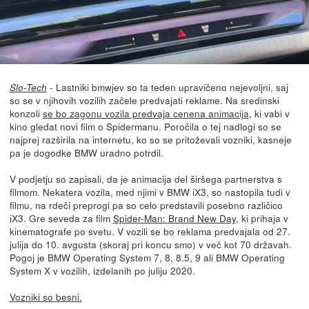
- Lastniki bmwjev so ta teden upravičeno nejevoljni, saj
Slo-Tech
so se v njihovih vozilih začele predvajati reklame. Na sredinski
konzoli
se bo zagonu vozila predvaja cenena animacija
, ki vabi v
kino gledat novi film o Spidermanu. Poročila o tej nadlogi so se
najprej razširila na internetu, ko so se pritoževali vozniki, kasneje
pa je dogodke BMW uradno potrdil.
V podjetju so zapisali, da je animacija del širšega partnerstva s
filmom. Nekatera vozila, med njimi v BMW iX3, so nastopila tudi v
filmu, na rdeči preprogi pa so celo predstavili posebno različico
iX3. Gre seveda za film
Spider-Man: Brand New Day
, ki prihaja v
kinematografe po svetu. V vozili se bo reklama predvajala od 27.
julija do 10. avgusta (skoraj pri koncu smo) v več kot 70 državah.
Pogoj je BMW Operating System 7, 8, 8.5, 9 ali BMW Operating
System X v vozilih, izdelanih po juliju 2020.
Vozniki so besni.