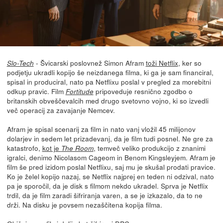
- Švicarski poslovnež Simon Afram
toži Netflix
, ker so
Slo-Tech
podjetju ukradli kopijo še neizdanega filma, ki ga je sam financiral,
spisal in produciral, nato pa Netflixu poslal v pregled za morebitni
odkup pravic. Film
pripoveduje resnično zgodbo o
Fortitude
britanskih obveščevalcih med drugo svetovno vojno, ki so izvedli
več operacij za zavajanje Nemcev.
Afram je spisal scenarij za film in nato vanj vložil 45 milijonov
dolarjev in sedem let prizadevanj, da je film tudi posnel. Ne gre za
katastrofo,
kot je
, temveč veliko produkcijo z znanimi
The Room
igralci, denimo Nicolasom Cageom in Benom Kingsleyjem. Afram je
film še pred izidom poslal Netflixu, saj mu je skušal prodati pravice.
Ko je želel kopijo nazaj, se Netflix najprej en teden ni odzival, nato
pa je sporočil, da je disk s filmom nekdo ukradel. Sprva je Netflix
trdil, da je film zaradi šifriranja varen, a se je izkazalo, da to ne
drži. Na disku je povsem nezaščitena kopija filma.