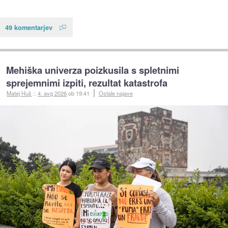
49 komentarjev
Mehiška univerza poizkusila s spletnimi
sprejemnimi izpiti, rezultat katastrofa
Matej Huš
::
4. avg 2026
ob 19:41
Ostale najave