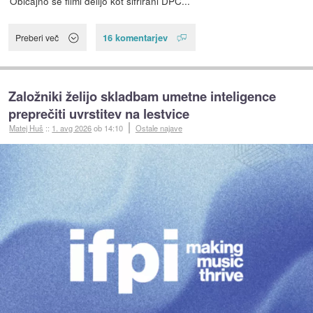
Običajno se filmi delijo kot šifrirani DPC...
16 komentarjev
Preberi več
Založniki želijo skladbam umetne inteligence
preprečiti uvrstitev na lestvice
Matej Huš
::
1. avg 2026
ob 14:10
Ostale najave