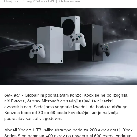
Matej Huš
::
3. avg 2026
ob 21:43
Ostale najave
- Globalnim podražitvam konzol Xbox se ne bo izognila
Slo-Tech
niti Evropa, čeprav Microsoft
ob zadnji najavi
še ni razkril
evropskih cen. Sedaj smo vendarle
izvedeli
, da bodo te občutne.
Konzole bodo od 33 do 50 odstotkov dražje, kar je največja
podražitev konzol v zgodovini.
Modeli Xbox z 1 TB veliko shrambo bodo za 200 evrov dražji. Xbox
Series S bo namesto 400 evrov po novem stal 600 evrov. Varianta