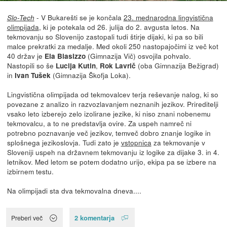
- V Bukarešti se je končala
23. mednarodna lingvistična
Slo-Tech
olimpijada
, ki je potekala od 26. julija do 2. avgusta letos. Na
tekmovanju so Slovenijo zastopali tudi štirje dijaki, ki pa so bili
malce prekratki za medalje. Med okoli 250 nastopajočimi iz več kot
40 držav je
(Gimnazija Vič) osvojila pohvalo.
Ela Biasizzo
Nastopili so še
,
(oba Gimnazija Bežigrad)
Lucija Kutin
Rok Lavrič
in
(Gimnazija Škofja Loka).
Ivan Tušek
Lingvistična olimpijada od tekmovalcev terja reševanje nalog, ki so
povezane z analizo in razvozlavanjem neznanih jezikov. Prireditelji
vsako leto izberejo zelo izolirane jezike, ki niso znani nobenemu
tekmovalcu, a to ne predstavlja ovire. Za uspeh namreč ni
potrebno poznavanje več jezikov, temveč dobro znanje logike in
splošnega jezikoslovja. Tudi zato je
vstopnica
za tekmovanje v
Sloveniji uspeh na državnem tekmovanju iz logike za dijake 3. in 4.
letnikov. Med letom se potem dodatno urijo, ekipa pa se izbere na
izbirnem testu.
Na olimpijadi sta dva tekmovalna dneva....
2 komentarja
Preberi več