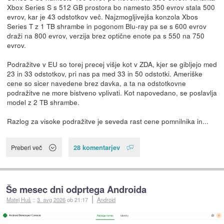
Xbox Series S s 512 GB prostora bo namesto 350 evrov stala 500
evrov, kar je 43 odstotkov več. Najzmogljivejša konzola Xbos
Series T z 1 TB shrambe in pogonom Blu-ray pa se s 600 evrov
draži na 800 evrov, verzija brez optične enote pa s 550 na 750
evrov.
Podražitve v EU so torej precej višje kot v ZDA, kjer se gibljejo med
23 in 33 odstotkov, pri nas pa med 33 in 50 odstotki. Ameriške
cene so sicer navedene brez davka, a ta na odstotkovne
podražitve ne more bistveno vplivati. Kot napovedano, se poslavlja
model z 2 TB shrambe.
Razlog za visoke podražitve je seveda rast cene pomnilnika in...
28 komentarjev
Preberi več
Še mesec dni odprtega Androida
Matej Huš
::
3. avg 2026
ob 21:17
Android