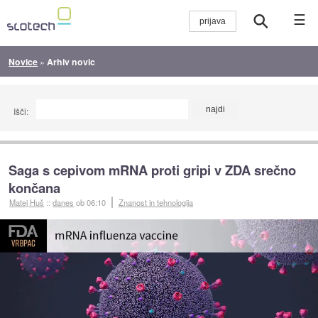
☰
Novice
»
Arhiv novic
Išči:
Saga s cepivom mRNA proti gripi v ZDA srečno
končana
Matej Huš
::
danes
ob 06:10
Znanost in tehnologija