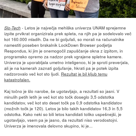
- Letos je največja mehiška univerza UNAM sprejemne
Slo-Tech
izpite prvikrat organizirala prek spleta, na njih pa je sodelovalo več
kot 160.000 mladih. Da ne bi goljufali, so morali na računalnike
namestiti poseben brskalnik LockDown Browser podjetja
Respondus, ki jim je onemogočil zapuščanje okna z izpitom, in
programsko opremo za nadzor prek vgrajene spletne kamere.
Univerza je uporabljala umetno inteligenco, ki je sproti preverjala,
ali je na kamerah zaznati goljufanje, hkrati pa je potek izpita
nadzorovalo več kot sto ljudi.
Rezultat je bil kljub temu
katastrofalen.
Kaj točno je šlo narobe, še ugotavljajo, a rezultati so jasni. V
minulih petih letih je več kot sto točk doseglo 3,5 odstotka
kandidatov, več kot sto deset točk pa 0,9 odstotka kandidatov
(možnih točk je 120). Letos je bilo takih kandidatov 16,3 in 5,5
odstotka. Kako neki so bili letos kandidati toliko uspešnejši, je
ugotavljajo, vsem pa je jasno, da rezultati niso verodostojni.
Univerza je imenovala delovno skupino, ki je...