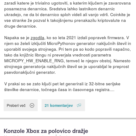
zaradi katere je trivialno ugotoviti, s katerim ključem je zavarovana
posamezna denarnica. Sredstva lahko lastnikom denarnic
ukradejo, ne da bi denarnico sploh videli ali vanjo vdrli. Coinkite je
vse stranke že pozval k takojšnjemu prenakazilu kriptovalute na
druge denarnice.
Napaka se je
zgodila
, ko so leta 2021 izdali popravek firmwara. V
njem so želeli izključiti MicroPythonov generator naključnih števil in
uporabiti svojega strojnega. Pri tem pa so kodo popravili napačno,
tako da knjižnic libngu ni preverjala vrednosti parametra
MICROPY_HW_ENABLE_RNG, temveč le njegov obstoj. Namesto
strojnega generatorja naključnih števil se je uporabljal le preprost
psevdonaključni generator.
V praksi so se zato ključi pet let generirali iz 32-bitne serijske
številke denarnice, točnega časa in časovnega registra....
21 komentarjev
Preberi več
Konzole Xbox za polovico dražje