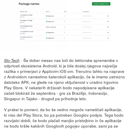
- Še dober mesec nas loči do tektonske spremembe v
Slo-Tech
odprtosti ekosistema Android, ki je bila doslej njegova največja
razlika v primerjavi z Applovim iOS-om. Trenutno lahko na naprave
z Androidom namestimo katerokoli aplikacijo, če le imamo ustrezno
datoteko APK, ne glede na njeno vključenost v uradno trgovino
Play Store. V nekaterih državah bodo nepodpisane aplikacije
začeli blokirati že septembra - gre za Brazilijo, Indonezijo,
Singapur in Tajsko - drugod pa prihodnje leto.
V praksi to pomeni, da bo še vedno mogoče nameščati aplikacije,
ki niso del Play Stora, bo pa potreben Googlov podpis. Tega bodo
razvijalci dobili, če bodo plačali manjšo pristojbino in če aplikacije
ne bodo kršile kakšnih Googlovih pogojev uporabe, sami pa se