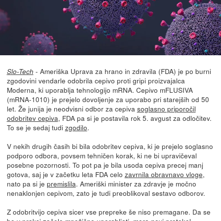
- Ameriška Uprava za hrano in zdravila (FDA) je po burni
Slo-Tech
zgodovini vendarle odobrila cepivo proti gripi proizvajalca
Moderna, ki uporablja tehnologijo mRNA. Cepivo mFLUSIVA
(mRNA-1010) je prejelo dovoljenje za uporabo pri starejših od 50
let. Že junija je neodvisni odbor za cepiva
soglasno priporočil
odobritev cepiva
, FDA pa si je postavila rok 5. avgust za odločitev.
To se je sedaj tudi
zgodilo
.
V nekih drugih časih bi bila odobritev cepiva, ki je prejelo soglasno
podporo odbora, povsem tehničen korak, ki ne bi upravičeval
posebne pozornosti. To pot pa je bila usoda cepiva precej manj
gotova, saj je v začetku leta FDA celo
zavrnila obravnavo vloge
,
nato pa si je
premislila
. Ameriški minister za zdravje je močno
nenaklonjen cepivom, zato je tudi preoblikoval sestavo odborov.
Z odobritvijo cepiva sicer vse prepreke še niso premagane. Da se