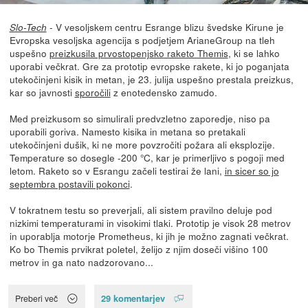
- V vesoljskem centru Esrange blizu švedske Kirune je
Slo-Tech
Evropska vesoljska agencija s podjetjem ArianeGroup na tleh
uspešno
preizkusila prvostopenjsko raketo Themis
, ki se lahko
uporabi večkrat. Gre za prototip evropske rakete, ki jo poganjata
utekočinjeni kisik in metan, je 23. julija uspešno prestala preizkus,
kar so javnosti
sporočili
z enotedensko zamudo.
Med preizkusom so simulirali predvzletno zaporedje, niso pa
uporabili goriva. Namesto kisika in metana so pretakali
utekočinjeni dušik, ki ne more povzročiti požara ali eksplozije.
Temperature so dosegle -200 °C, kar je primerljivo s pogoji med
letom. Raketo so v Esrangu začeli testirai že lani,
in sicer so jo
septembra postavili pokonci
.
V tokratnem testu so preverjali, ali sistem pravilno deluje pod
nizkimi temperaturami in visokimi tlaki. Prototip je visok 28 metrov
in uporablja motorje Prometheus, ki jih je možno zagnati večkrat.
Ko bo Themis prvikrat poletel, želijo z njim doseči višino 100
metrov in ga nato nadzorovano...
29 komentarjev
Preberi več