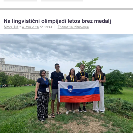
Na lingvistični olimpijadi letos brez medalj
Matej Huš
::
4. avg 2026
ob 19:41
Znanost in tehnologija