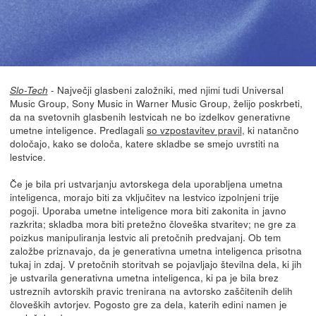
- Največji glasbeni založniki, med njimi tudi Universal
Slo-Tech
Music Group, Sony Music in Warner Music Group, želijo poskrbeti,
da na svetovnih glasbenih lestvicah ne bo izdelkov generativne
umetne inteligence. Predlagali
so vzpostavitev pravil
, ki natančno
določajo, kako se določa, katere skladbe se smejo uvrstiti na
lestvice.
Če je bila pri ustvarjanju avtorskega dela uporabljena umetna
inteligenca, morajo biti za vključitev na lestvico izpolnjeni trije
pogoji. Uporaba umetne inteligence mora biti zakonita in javno
razkrita; skladba mora biti pretežno človeška stvaritev; ne gre za
poizkus manipuliranja lestvic ali pretočnih predvajanj. Ob tem
založbe priznavajo, da je generativna umetna inteligenca prisotna
tukaj in zdaj. V pretočnih storitvah se pojavljajo številna dela, ki jih
je ustvarila generativna umetna inteligenca, ki pa je bila brez
ustreznih avtorskih pravic trenirana na avtorsko zaščitenih delih
človeških avtorjev. Pogosto gre za dela, katerih edini namen je