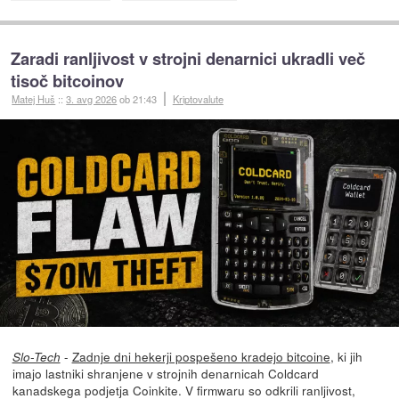
Zaradi ranljivost v strojni denarnici ukradli več
tisoč bitcoinov
Matej Huš
::
3. avg 2026
ob 21:43
Kriptovalute
-
Zadnje dni hekerji pospešeno kradejo bitcoine
, ki jih
Slo-Tech
imajo lastniki shranjene v strojnih denarnicah Coldcard
kanadskega podjetja Coinkite. V firmwaru so odkrili ranljivost,