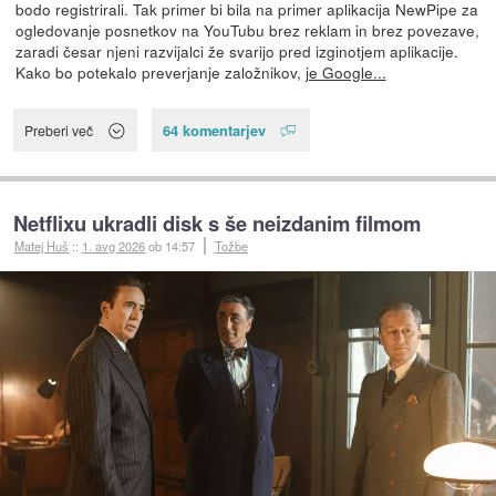
bodo registrirali. Tak primer bi bila na primer aplikacija NewPipe za
ogledovanje posnetkov na YouTubu brez reklam in brez povezave,
zaradi česar njeni razvijalci že svarijo pred izginotjem aplikacije.
Kako bo potekalo preverjanje založnikov,
je Google...
64 komentarjev
Preberi več
Netflixu ukradli disk s še neizdanim filmom
Matej Huš
::
1. avg 2026
ob 14:57
Tožbe