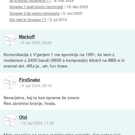
Je to konec Voyagerja 1?
::
8. mar 2024
Voyager 1 spet govori neumnosti
::
16. dec 2023
Voyager 2 še vedno odgovarja
::
5. nov 2020
Kje neki je Voyager 1?
::
2. jul 2013
Markoff
::
9. apr 2024, 08:26
Komunikacija z V'gerjem 1 me spominja na 1991, ko sem z
modemom z 2400 baudi (9600 s kompresijo) klicaril na BBS-e in
snemal dol .ARJ-je...ah, fun times.
FireSnake
::
9. apr 2024, 09:15
Neverjetno, kaj ta kos opreme še zmore.
Res zanimivo branje, hvala.
Otzi
::
10. apr 2024, 11:28
Malo spominja na razne raziskovalne projekte, kjer nategujejo