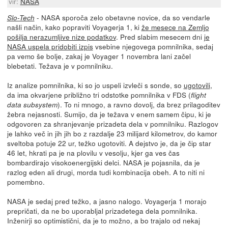
vir:
NASA
- NASA sporoča zelo obetavne novice, da so vendarle
Slo-Tech
našli način, kako popraviti Voyagerja 1, ki
že mesece na Zemljo
pošilja nerazumljive nize podatkov
. Pred slabim mesecem dni
je
NASA uspela pridobiti izpis
vsebine njegovega pomnilnika, sedaj
pa vemo še bolje, zakaj je Voyager 1 novembra lani začel
blebetati. Težava je v pomnilniku.
Iz analize pomnilnika, ki so jo uspeli izvleči s sonde, so
ugotovili
,
da ima okvarjene približno tri odstotke pomnilnika v FDS (
flight
). To ni mnogo, a ravno dovolj, da brez prilagoditev
data subsystem
žebra nejasnosti. Sumijo, da je težava v enem samem čipu, ki je
odgovoren za shranjevanje prizadeta dela v pomnilniku. Razlogov
je lahko več in jih jih bo z razdalje 23 milijard kilometrov, do kamor
sveltoba potuje 22 ur, težko ugotoviti. A dejstvo je, da je čip star
46 let, hkrati pa je na plovilu v vesolju, kjer ga ves čas
bombardirajo visokoenergijski delci. NASA je pojasnila, da je
razlog eden ali drugi, morda tudi kombinacija obeh. A to niti ni
pomembno.
NASA je sedaj pred težko, a jasno nalogo. Voyagerja 1 morajo
prepričati, da ne bo uporabljal prizadetega dela pomnilnika.
Inženirji so optimistični, da je to možno, a bo trajalo od nekaj