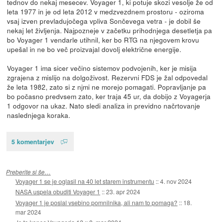
tednov do nekaj mesecev. Voyager 1, ki potuje skozi vesolje že od
leta 1977 in je od leta 2012 v medzvezdnem prostoru - oziroma
vsaj izven prevladujočega vpliva Sončevega vetra - je dobil še
nekaj let življenja. Najpozneje v začetku prihodnjega desetletja pa
bo Voyager 1 vendarle utihnil, ker bo RTG na njegovem krovu
upešal in ne bo več proizvajal dovolj električne energije.
Voyager 1 ima sicer večino sistemov podvojenih, ker je misija
zgrajena z mislijo na dolgoživost. Rezervni FDS je žal odpovedal
že leta 1982, zato si z njmi ne morejo pomagati. Popravljanje pa
bo počasno predvsem zato, ker traja 45 ur, da dobijo z Voyagerja
1 odgovor na ukaz. Nato sledi analiza in previdno načrtovanje
naslednjega koraka.
5 komentarjev
Preberite si še…
Voyager 1 se je oglasil na 40 let starem instrumentu
::
4. nov 2024
NASA uspela obuditi Voyager 1
::
23. apr 2024
Voyager 1 je poslal vsebino pomnilnika, ali nam to pomaga?
::
18.
mar 2024