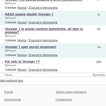
McHusch
Oddelek:
Novice
/
Znanost in tehnologija
»
NASA uspela obuditi Voyager 1
9
McHusch
Oddelek:
Novice
/
Znanost in tehnologija
»
Voyager 1 je poslal vsebino pomnilnika, ali nam to
35
pomaga?
McHusch
Oddelek:
Novice
/
Znanost in tehnologija
»
Voyager 1 spet govori neumnosti
14
McHusch
Oddelek:
Novice
/
Znanost in tehnologija
»
Kje neki je Voyager 1?
220
McHusch
Oddelek:
Novice
/
Znanost in tehnologija
Tema
Sporočila
Več podobnih tem
Pravila
Večina pravic pridržanih
Odgovornost
Oglaševanje