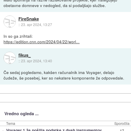
obetavne domneve v nedogled, da si podaljšajo službe.
FireSnake
::
23. apr 2024, 13:27
In so ga zrihtali:
https://edition.cnn.com/2024/04/22/worl...
fikus_
::
23. apr 2024, 13:40
Če sedaj pogledamo, kakšen računalnik ima Voyager, delajo
čudeže, še posebej, ker so nekatere komponente že odpovedale.
Vredno ogleda ...
Tema
Sporočila
»
Voyager 1 že pošilja podatke z dveh instrumentov
17