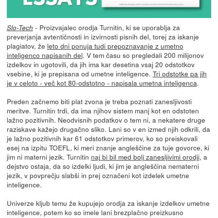
- Proizvajalec orodja Turnitin, ki se uporablja za
Slo-Tech
preverjanja avtentičnosti in izvirnosti pisnih del, torej za iskanje
plagiatov, že
leto dni ponuja tudi prepoznavanje z umetno
inteligenco napisanih del
. V tem času so pregledali 200 milijonov
izdelkov in ugotovili, da jih ima kar desetina vsaj 20 odstotkov
vsebine, ki je prepisana od umetne inteligence.
Tri odstotke pa jih
je v celoto - več kot 80-odstotno - napisala umetna inteligenca
.
Preden začnemo biti plat zvona je treba poznati zanesljivosti
meritve. Turnitin trdi, da ima njihov sistem manj kot en odstoten
lažno pozitivnih. Neodvisnih podatkov o tem ni, a nekatere druge
raziskave kažejo drugačno sliko. Lani so v en izmed njih odkrili, da
je lažno pozitivnih kar 61 odstotkov primerov, ko so preiskovali
esej na izpitu TOEFL, ki meri znanje angleščine za tuje govorce, ki
jim ni materni jezik. Turnitin
naj bi bil med bolj zanesljivimi orodji
, a
dejstvo ostaja, da so izdelki ljudi, ki jim je angleščina nematerni
jezik, v povprečju slabši in prej označeni kot izdelek umetne
inteligence.
Univerze kljub temu že kupujejo orodja za iskanje izdelkov umetne
inteligence, potem ko so imele lani brezplačno preizkusno