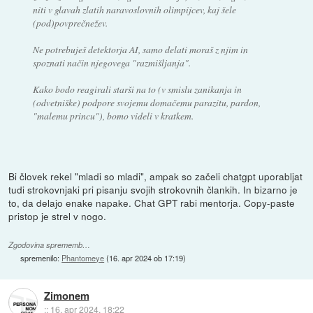
niti v glavah zlatih naravoslovnih olimpijcev, kaj šele
(pod)povprečnežev.
Ne potrebuješ detektorja AI, samo delati moraš z njim in
spoznati način njegovega "razmišljanja".
Kako bodo reagirali starši na to (v smislu zanikanja in
(odvetniške) podpore svojemu domačemu parazitu, pardon,
"malemu princu"), bomo videli v kratkem.
Bi človek rekel "mladi so mladi", ampak so začeli chatgpt uporabljat
tudi strokovnjaki pri pisanju svojih strokovnih člankih. In bizarno je
to, da delajo enake napake. Chat GPT rabi mentorja. Copy-paste
pristop je strel v nogo.
Zgodovina sprememb…
spremenilo:
Phantomeye
(
16. apr 2024 ob 17:19
)
Zimonem
::
16. apr 2024, 18:22