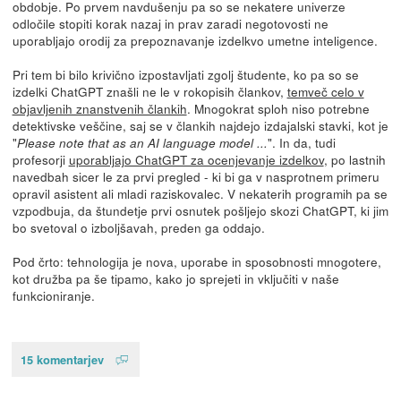
obdobje. Po prvem navdušenju pa so se nekatere univerze
odločile stopiti korak nazaj in prav zaradi negotovosti ne
uporabljajo orodij za prepoznavanje izdelkvo umetne inteligence.
Pri tem bi bilo krivično izpostavljati zgolj študente, ko pa so se
izdelki ChatGPT znašli ne le v rokopisih člankov,
temveč celo v
objavljenih znanstvenih člankih
. Mnogokrat sploh niso potrebne
detektivske veščine, saj se v člankih najdejo izdajalski stavki, kot je
"
". In da, tudi
Please note that as an AI language model ...
profesorji
uporabljajo ChatGPT za ocenjevanje izdelkov
, po lastnih
navedbah sicer le za prvi pregled - ki bi ga v nasprotnem primeru
opravil asistent ali mladi raziskovalec. V nekaterih programih pa se
vzpodbuja, da štundetje prvi osnutek pošljejo skozi ChatGPT, ki jim
bo svetoval o izboljšavah, preden ga oddajo.
Pod črto: tehnologija je nova, uporabe in sposobnosti mnogotere,
kot družba pa še tipamo, kako jo sprejeti in vključiti v naše
funkcioniranje.
15 komentarjev