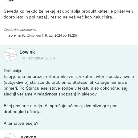
Seveda,ko nekdo že nekaj let uporablja produkt kateri je prišel ven
dobro leto in pol nazaj , resno ne veš več kdo halucinira...
Zgodovina sprememb…
spremenilo:
Zimonem
(
16. apr 2024 ob 18:23
)
Lowink
::
16. apr 2024, 20:00
Definicija:
Esej je ena od proznih literarnih zvrsti, v kateri avtor izpostavi svoje
(subjektivno) stališče do problema. Stališče lahko argumentira s
primeri. Po Štuhcu esejistove sodbe v tekstu niso dokončne, saj
slednji verjame v relativnost spoznanj in sklepov.
Esej postane e-seja, AI sprašuje učenca, dvomlivo gre pod
drobnogled učitelja.
Alternativa eseja?
lukavog