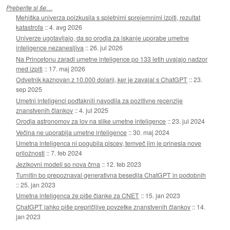
Preberite si še…
Mehiška univerza poizkusila s spletnimi sprejemnimi izpiti, rezultat
katastrofa
::
4. avg 2026
Univerze ugotavljajo, da so orodja za iskanje uporabe umetne
inteligence nezanesljiva
::
26. jul 2026
Na Princetonu zaradi umetne inteligence po 133 letih uvajajo nadzor
med izpiti
::
17. maj 2026
Odvetnik kaznovan z 10.000 dolarji, ker je zavajal s ChatGPT
::
23.
sep 2025
Umetni inteligenci podtaknili navodila za pozitivne recenzije
znanstvenih člankov
::
4. jul 2025
Orodja astronomov za lov na slike umetne inteligence
::
23. jul 2024
Večina ne uporablja umetne inteligence
::
30. maj 2024
Umetna inteligenca ni pogubila piscev, temveč jim je prinesla nove
priložnosti
::
7. feb 2024
Jezikovni modeli so nova črna
::
12. feb 2023
Turnitin bo prepoznaval generativna besedila ChatGPT in podobnih
::
25. jan 2023
Umetna inteligenca že piše članke za CNET
::
15. jan 2023
ChatGPT lahko piše prepričljive povzetke znanstvenih člankov
::
14.
jan 2023