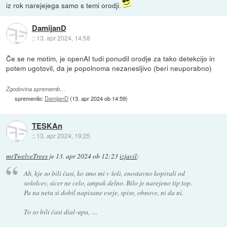
iz rok narejejega samo s temi orodji.
DamijanD
::
13. apr 2024, 14:58
Če se ne motim, je openAI tudi ponudil orodje za tako detekcijo in
potem ugotovil, da je popolnoma nezanesljivo (beri neuporabno)
Zgodovina sprememb…
spremenilo:
DamijanD
(
13. apr 2024 ob 14:59
)
TESKAn
::
13. apr 2024, 19:25
mrTwelveTrees
je
13. apr 2024 ob 12:23
izjavil
:
Ah, kje so bili časi, ko smo mi v šoli, enostavno kopirali od
sošolcev, sicer ne celo, ampak delno. Bilo je narejeno tip top.
Pa na netu si dobil napisane eseje, spise, obnove, ni da ni.
To so bili časi dial-upa, ....