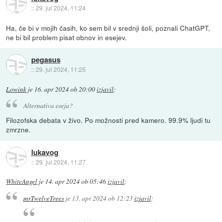
::
29. jul 2024, 11:24
Ha, če bi v mojih časih, ko sem bil v srednji šoli, poznali ChatGPT,
ne bi bil problem pisat obnov in esejev.
pegasus
::
29. jul 2024, 11:25
Lowink
je
16. apr 2024 ob 20:00
izjavil
:
Alternativa eseja?
Filozofska debata v živo. Po možnosti pred kamero. 99.9% ljudi tu
zmrzne.
lukavog
::
29. jul 2024, 11:27
WhiteAngel
je
14. apr 2024 ob 05:46
izjavil
:
mrTwelveTrees
je
13. apr 2024 ob 12:23
izjavil
: