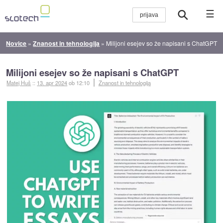
☰
Novice
»
Znanost in tehnologija
»
Milijoni esejev so že napisani s ChatGPT
Milijoni esejev so že napisani s ChatGPT
Matej Huš
::
13. apr 2024
ob 12:10
Znanost in tehnologija