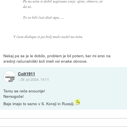
Pa na netu si dobil napisane eseje, spise, obnove, ni
da ni.
To so bili časi dial-upa, ....
V času dialupa si pa bolj malo našel na netu.
Nekaj pa se je le dobilo, problem je bil potem, ker mi smo na
srednji računalniški šoli imeli vsi enake obnove.
Colt1911
::
29. jul 2024, 14:11
Temu se reče enoumje!
Nemogoče!
Baje imajo to samo v S. Koreji in Russiji.