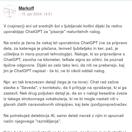
Markoff
::
15. apr 2024, 14:51
V (najmanj) eni od srednjih šol v ljubljanski kotlini dijaki že redno
uporabljajo ChatGPT za "pisanje" maturitetnih nalog.
Na srečo je žena že nekaj let uporabnica ChatGPT (ne za pripravo
dela, za katerega je plačana, temveč ljubiteljsko in ker, pač, je
učiteljica in mora poznati tehnologije). Naloge, ki so pripravljene s
ChatGPT, zavoha na kilometer, telltale signs so očitni, če poznaš
tipične odgovore. Dijaki so celo tako leni, da niti ne preberejo, kaj
jim je ChatGPT napisal - če bi, ne bi nikoli oddali nalog.
Npr. en tak brezvezen detajl (tega je na tone): Chat rad začne
stavke s "Seveda", v kontekstu, da ti pritrjuje na vprašanje, ki si ga
zastavil. Nek drug poljuben detajl je, da so v nalogi besedne zveze
iz takega strokovnega vokabularja, ki ne bi mogle nastati niti v
glavah zlatih naravoslovnih olimpijcev, kaj šele (pod)povprečnežev.
Ne potrebuješ detektorja AI, samo delati moraš z njim in spoznati
način njegovega "razmišljanja".