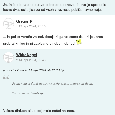
Ja, in je blo za eno bukvo točno ena obnova, in sva jo uporabila
točno dva, učiteljica pa od vseh v razredu pokliče ravno naju.
Gregor P
::
13. apr 2024, 20:16
... in pol te vpraša za nek detajl, ki ga ve samo tisti, ki je zares
prebral knjigo in ni zapisano v nobeni obnovi
WhiteAngel
::
14. apr 2024, 05:46
mrTwelveTrees
je
13. apr 2024 ob 12:23
izjavil
:
Pa na netu si dobil napisane eseje, spise, obnove, ni da ni.
To so bili časi dial-upa, ....
V času dialupa si pa bolj malo našel na netu.