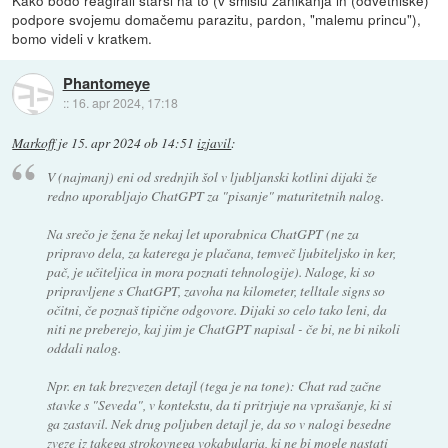
Kako bodo reagirali starši na to (v smislu zanikanja in (odvetniške)
podpore svojemu domačemu parazitu, pardon, "malemu princu"),
bomo videli v kratkem.
Phantomeye
::
16. apr 2024, 17:18
Markoff
je
15. apr 2024 ob 14:51
izjavil
:
V (najmanj) eni od srednjih šol v ljubljanski kotlini dijaki že
redno uporabljajo ChatGPT za "pisanje" maturitetnih nalog.
Na srečo je žena že nekaj let uporabnica ChatGPT (ne za
pripravo dela, za katerega je plačana, temveč ljubiteljsko in ker,
pač, je učiteljica in mora poznati tehnologije). Naloge, ki so
pripravljene s ChatGPT, zavoha na kilometer, telltale signs so
očitni, če poznaš tipične odgovore. Dijaki so celo tako leni, da
niti ne preberejo, kaj jim je ChatGPT napisal - če bi, ne bi nikoli
oddali nalog.
Npr. en tak brezvezen detajl (tega je na tone): Chat rad začne
stavke s "Seveda", v kontekstu, da ti pritrjuje na vprašanje, ki si
ga zastavil. Nek drug poljuben detajl je, da so v nalogi besedne
zveze iz takega strokovnega vokabularja, ki ne bi mogle nastati