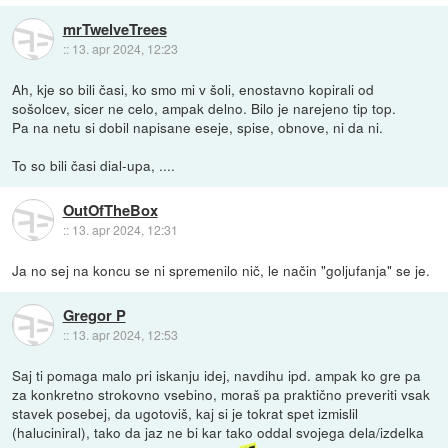
mrTwelveTrees
::
13. apr 2024, 12:23
Ah, kje so bili časi, ko smo mi v šoli, enostavno kopirali od
sošolcev, sicer ne celo, ampak delno. Bilo je narejeno tip top.
Pa na netu si dobil napisane eseje, spise, obnove, ni da ni.
To so bili časi dial-upa, ....
OutOfTheBox
::
13. apr 2024, 12:31
Ja no sej na koncu se ni spremenilo nič, le način "goljufanja" se je.
Gregor P
::
13. apr 2024, 12:53
Saj ti pomaga malo pri iskanju idej, navdihu ipd. ampak ko gre pa
za konkretno strokovno vsebino, moraš pa praktično preveriti vsak
stavek posebej, da ugotoviš, kaj si je tokrat spet izmislil
(haluciniral), tako da jaz ne bi kar tako oddal svojega dela/izdelka