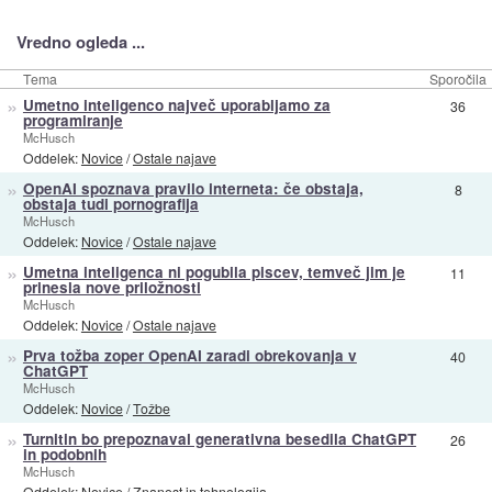
Vredno ogleda ...
Tema
Sporočila
»
Umetno inteligenco največ uporabljamo za
36
programiranje
McHusch
Oddelek:
Novice
/
Ostale najave
»
OpenAI spoznava pravilo interneta: če obstaja,
8
obstaja tudi pornografija
McHusch
Oddelek:
Novice
/
Ostale najave
»
Umetna inteligenca ni pogubila piscev, temveč jim je
11
prinesla nove priložnosti
McHusch
Oddelek:
Novice
/
Ostale najave
»
Prva tožba zoper OpenAI zaradi obrekovanja v
40
ChatGPT
McHusch
Oddelek:
Novice
/
Tožbe
»
Turnitin bo prepoznaval generativna besedila ChatGPT
26
in podobnih
McHusch
Oddelek:
Novice
/
Znanost in tehnologija